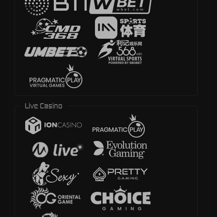
Live Casino