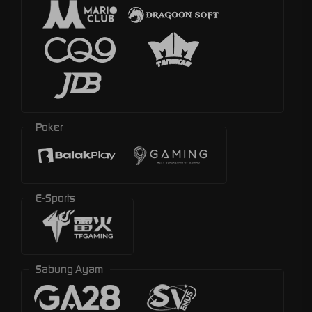
Poker
E-Sports
Sabung Ayam