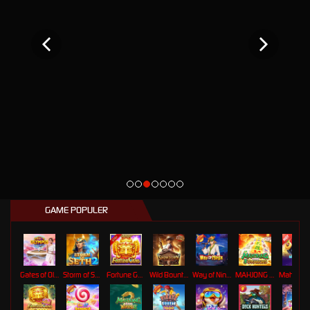
GAME POPULER
Gates of Olympus Roulette
Storm of Seth 2
Fortune Gems
Wild Bounty Showdown
Way of Ninja
MAHJONG 5 DRAGONS
Mahj