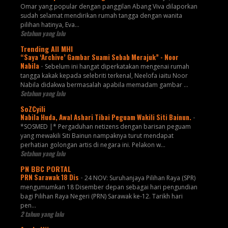
Omar yang popular dengan panggilan Abang Viva dilaporkan
sudah selamat mendirikan rumah tangga dengan wanita
pilihan hatinya, Eva...
Setahun yang lalu
Trending All MHI
“Saya ‘Archive’ Gambar Suami Sebab Merajuk” - Noor
Nabila
-
Sebelum ini hangat diperkatakan mengenai rumah
tangga kakak kepada selebriti terkenal, Neelofa iaitu Noor
Nabila didakwa bermasalah apabila memadam gambar ...
Setahun yang lalu
SoZCyili
Nabila Huda, Awal Ashari Tibai Peguam Wakili Siti Bainun.
-
*SOSMED |* Pergaduhan netizens dengan barisan peguam
yang mewakili Siti Bainun nampaknya turut mendapat
perhatian golongan artis di negara ini. Pelakon w...
Setahun yang lalu
PN BBC PORTAL
PRN Sarawak 18 Dis
-
24 NOV: Suruhanjaya Pilihan Raya (SPR)
mengumumkan 18 Disember depan sebagai hari pengundian
bagi Pilihan Raya Negeri (PRN) Sarawak ke-12. Tarikh hari
pen...
2 tahun yang lalu