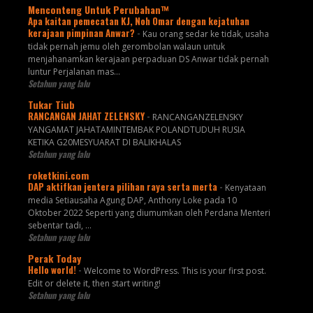
Menconteng Untuk Perubahan™
Apa kaitan pemecatan KJ, Noh Omar dengan kejatuhan
kerajaan pimpinan Anwar?
-
Kau orang sedar ke tidak, usaha
tidak pernah jemu oleh gerombolan walaun untuk
menjahanamkan kerajaan perpaduan DS Anwar tidak pernah
luntur Perjalanan mas...
Setahun yang lalu
Tukar Tiub
RANCANGAN JAHAT ZELENSKY
-
RANCANGANZELENSKY
YANGAMAT JAHATAMINTEMBAK POLANDTUDUH RUSIA
KETIKA G20MESYUARAT DI BALIKHALAS
Setahun yang lalu
roketkini.com
DAP aktifkan jentera pilihan raya serta merta
-
Kenyataan
media Setiausaha Agung DAP, Anthony Loke pada 10
Oktober 2022 Seperti yang diumumkan oleh Perdana Menteri
sebentar tadi, …
Setahun yang lalu
Perak Today
Hello world!
-
Welcome to WordPress. This is your first post.
Edit or delete it, then start writing!
Setahun yang lalu