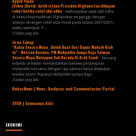
Apple Hijau
(Video )Detik- detik istana Presiden Afghanistan dihujani
roket ketika solat idul adha
-
Kekhusyukan salat Idul Adha
di Istana Kepresidenan Afghanistan terganggu dengan
adanya serangan roket atau missil pada Selasa (20/7/2021)
waktu setempat. P...
2 tahun yang lalu
Jiran Cakap
“Kalau Secara Maya , Boleh Buat Dari Dapur Makcik Kiah
Je” - Netizen Kecewa, PM Muhyiddin Jumpa Raja Salman
Secara Maya Walaupun Dah Berada Di Arab Saudi
-
Seorang
individu di twitter mendedahkan bahawa perjumpaan
muhyiddin bersama dengan raja salman hanya dilakukan
melalui zoom “Rupanya Muhyiddin jumpa Raja...
2 tahun yang lalu
BebasNews | News, Analyses and Commentaries Portal
-
SYOK | Semuanya Ada!
-
EKONOMI