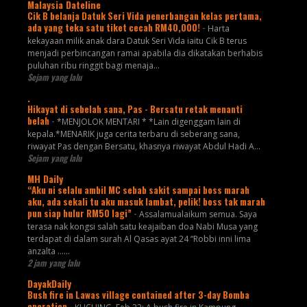
Malaysia Dateline
Cik B belanja Datuk Seri Vida penerbangan kelas pertama,
ada yang teka satu tiket cecah RM40,000!
-
Harta
kekayaan milik anak dara Datuk Seri Vida iaitu Cik B terus
menjadi perbincangan ramai apabila dia dikatakan berhabis
puluhan ribu ringgit bagi menaja...
Sejam yang lalu
.
Hikayat di sebelah sana, Pas - Bersatu retak menanti
belah
-
*MENJOLOK MENTARI * *Lain digenggam lain di
kepala.*MENARIK juga cerita terbaru di seberang sana,
riwayat Pas dengan Bersatu, khasnya riwayat Abdul Hadi A...
Sejam yang lalu
MH Daily
“Aku ni selalu ambil MC sebab sakit sampai boss marah
aku, ada sekali tu aku masuk lambat, pelik! boss tak marah
pun siap hulur RM50 lagi”
-
Assalamualaikum semua. Saya
terasa nak kongsi salah satu keajaiban doa Nabi Musa yang
terdapat di dalam surah Al Qasas ayat 24 “Robbi inni lima
anzalta ......
2 jam yang lalu
DayakDaily
Bush fire in Lawas village contained after 3-day Bomba
operation
-