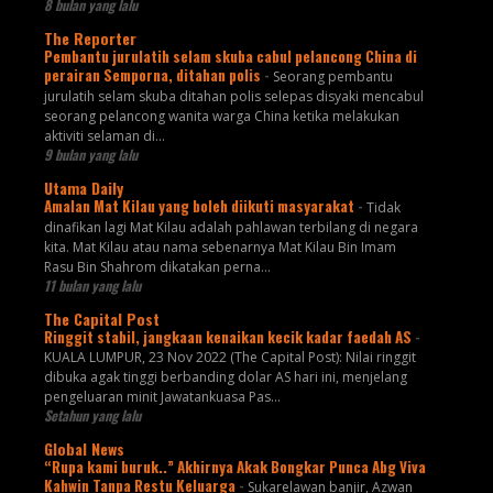
8 bulan yang lalu
The Reporter
Pembantu jurulatih selam skuba cabul pelancong China di
perairan Semporna, ditahan polis
-
Seorang pembantu
jurulatih selam skuba ditahan polis selepas disyaki mencabul
seorang pelancong wanita warga China ketika melakukan
aktiviti selaman di...
9 bulan yang lalu
Utama Daily
Amalan Mat Kilau yang boleh diikuti masyarakat
-
Tidak
dinafikan lagi Mat Kilau adalah pahlawan terbilang di negara
kita. Mat Kilau atau nama sebenarnya Mat Kilau Bin Imam
Rasu Bin Shahrom dikatakan perna...
11 bulan yang lalu
The Capital Post
Ringgit stabil, jangkaan kenaikan kecik kadar faedah AS
-
KUALA LUMPUR, 23 Nov 2022 (The Capital Post): Nilai ringgit
dibuka agak tinggi berbanding dolar AS hari ini, menjelang
pengeluaran minit Jawatankuasa Pas...
Setahun yang lalu
Global News
“Rupa kami buruk..” Akhirnya Akak Bongkar Punca Abg Viva
Kahwin Tanpa Restu Keluarga
-
Sukarelawan banjir, Azwan