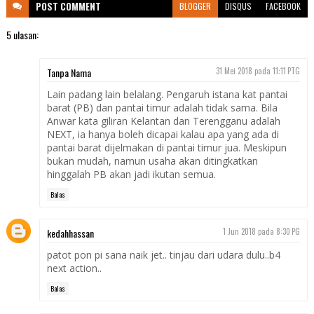
POST
COMMENT
BLOGGER
DISQUS
FACEBOOK
5 ulasan:
Tanpa Nama
31 Mei 2018 pada 11:11 PTG
Lain padang lain belalang. Pengaruh istana kat pantai
barat (PB) dan pantai timur adalah tidak sama. Bila
Anwar kata giliran Kelantan dan Terengganu adalah
NEXT, ia hanya boleh dicapai kalau apa yang ada di
pantai barat dijelmakan di pantai timur jua. Meskipun
bukan mudah, namun usaha akan ditingkatkan
hinggalah PB akan jadi ikutan semua.
Balas
kedahhassan
1 Jun 2018 pada 8:30 PG
patot pon pi sana naik jet.. tinjau dari udara dulu..b4
next action..
Balas