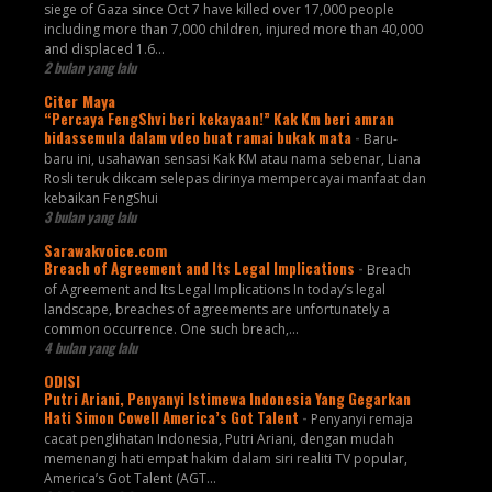
siege of Gaza since Oct 7 have killed over 17,000 people
including more than 7,000 children, injured more than 40,000
and displaced 1.6...
2 bulan yang lalu
Citer Maya
“Percaya FengShvi beri kekayaan!” Kak Km beri amran
bidassemula dalam vdeo buat ramai bukak mata
-
Baru-
baru ini, usahawan sensasi Kak KM atau nama sebenar, Liana
Rosli teruk dikcam selepas dirinya mempercayai manfaat dan
kebaikan FengShui
3 bulan yang lalu
Sarawakvoice.com
Breach of Agreement and Its Legal Implications
-
Breach
of Agreement and Its Legal Implications In today’s legal
landscape, breaches of agreements are unfortunately a
common occurrence. One such breach,...
4 bulan yang lalu
ODISI
Putri Ariani, Penyanyi Istimewa Indonesia Yang Gegarkan
Hati Simon Cowell America’s Got Talent
-
Penyanyi remaja
cacat penglihatan Indonesia, Putri Ariani, dengan mudah
memenangi hati empat hakim dalam siri realiti TV popular,
America’s Got Talent (AGT...