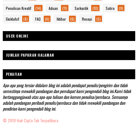
Penulisan Kreatif
(14)
Aduan
(11)
Sarkastik
(10)
Satira
(9)
Eksklufsif
(8)
FAQ
(6)
Iktibar
(6)
Resepi
(5)
USER ONLINE
JUMLAH PAPARAN HALAMAN
PENAFIAN
Apa-apa yang tersiar didalam blog ini adalah pendapat penulis/pengirim dan tidak
semestinya mewakili pandangan dan pemdapat kami pengendali blog ini.Kami tidak
bertanggungjawab atas apa-apa tulisan dan komen penulisa/pembaca. Semuanya
adalah pandangan peribadi penulis/pembaca dan tidak mewakili pandangan dan
pendirian kami pengendali blog ini.
© 2018 Hak Cipta Tak Terpelihara