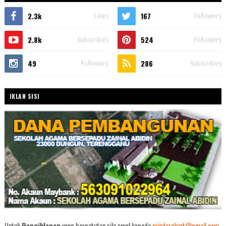
2.3k
167
Likes
Followers
2.8k
524
Subscribes
Followers
49
286
Followers
Subscribes
IKLAN SISI
Untuk
Pengiklanan
yang berpatutan sila emel kepada
mindarakyat@gmail.com