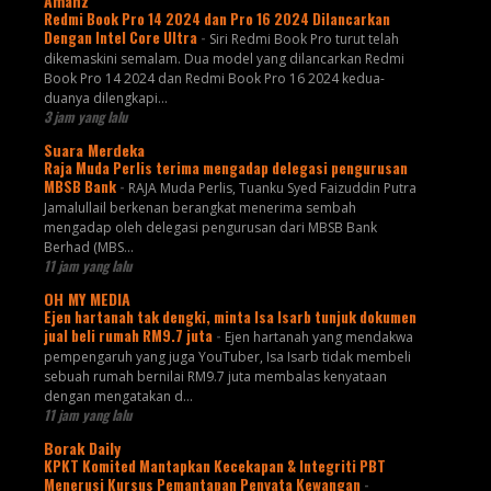
Amanz
Redmi Book Pro 14 2024 dan Pro 16 2024 Dilancarkan
Dengan Intel Core Ultra
-
Siri Redmi Book Pro turut telah
dikemaskini semalam. Dua model yang dilancarkan Redmi
Book Pro 14 2024 dan Redmi Book Pro 16 2024 kedua-
duanya dilengkapi...
3 jam yang lalu
Suara Merdeka
Raja Muda Perlis terima mengadap delegasi pengurusan
MBSB Bank
-
RAJA Muda Perlis, Tuanku Syed Faizuddin Putra
Jamalullail berkenan berangkat menerima sembah
mengadap oleh delegasi pengurusan dari MBSB Bank
Berhad (MBS...
11 jam yang lalu
OH MY MEDIA
Ejen hartanah tak dengki, minta Isa Isarb tunjuk dokumen
jual beli rumah RM9.7 juta
-
Ejen hartanah yang mendakwa
pempengaruh yang juga YouTuber, Isa Isarb tidak membeli
sebuah rumah bernilai RM9.7 juta membalas kenyataan
dengan mengatakan d...
11 jam yang lalu
Borak Daily
KPKT Komited Mantapkan Kecekapan & Integriti PBT
Menerusi Kursus Pemantapan Penyata Kewangan
-