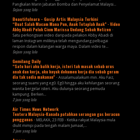
Pangkalan Marin Jabatan Bomba dan Penyelamat Malaysi...
Sejam yang lalu
Beautifulnara - Gosip Artis Malaysia Terkini
“Buat Salah Macam Mana Pun, Anak Tetaplah Anak” - Video
Abby Abadi Peluk Cium Marissa Undang Sebak Netizen
-
Satu perkongsian video daripada pelakon Abby Abadi di
laman Instagram miliknya telah mengundang pelbagai
respon dalam kalangan warga maya. Dalam video te...
Sejam yang lalu
Gemilang Daily
“Satu hari aku balik kerja, isteri tak masak sebab urus
anak dan kerja, aku koyak dokumen kerja dia sebab geram
dia tak sedia makanan”
-
Assalamualaikum min. Aku Faiz,
seorang suami yang eg0. Eg0 hingga aku kehilangan seorang
wanita bergelar isteri. Aku dulunya seorang pemuda
kampung. Berken...
2 jam yang lalu
Air Times News Network
Tentera Malaysia-Kanada patahkan serangan gas beracun
pengganas
-
MELAKA, 23 FEB - Ketika rakyat Malaysia mula
diulit mimpi pada tengah malam Jumaat,…
2 jam yang lalu