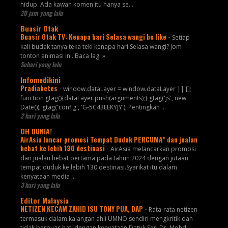
hidup. Ada kawan komen itu hanya se...
20 jam yang lalu
Buasir Otak
Buasir Otak TV: Kenapa hari Selasa wangi be like
-
Setiap
kali budak tanya teka teki kenapa hari Selasa wangi? Jom
tonton animasi ini. Baca lagi »
Sehari yang lalu
Infomedikini
Pradiabetes
-
window.dataLayer = window.dataLayer || [];
function gtag(){dataLayer.push(arguments);} gtag('js', new
Date()); gtag('config', 'G-5C43EEKYJY'); Pentingkah ...
2 hari yang lalu
OH DUNIA!
AirAsia lancar promosi Tempat Duduk PERCUMA* dan jualan
hebat ke lebih 130 destinasi
-
AirAsia melancarkan promosi
dan jualan hebat pertama pada tahun 2024 dengan jutaan
tempat duduk ke lebih 130 destinasi.Syarikat itu dalam
kenyataan media ...
3 hari yang lalu
Editor Malaysia
NETIZEN KECAM ZAHID ISU TONY PUA, DAP
-
Rata-rata netizen
termasuk dalam kalangan ahli UMNO sendiri mengkritik dan
tidak berpuas hati dengan kenyataan Datuk Seri Dr. Mohd.