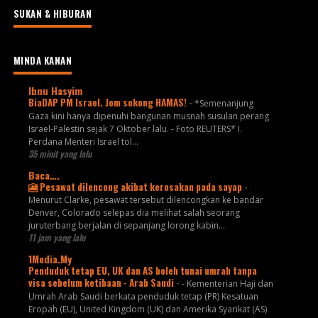
SUKAN & HIBURAN
MINDA KANAN
Ibnu Hasyim
BiaDAP PM Israel. Jom sokong HAMAS!
-
*Semenanjung
Gaza kini hanya dipenuhi bangunan musnah susulan perang
Israel-Palestin sejak 7 Oktober lalu. - Foto REUTERS* I.
Perdana Menteri Israel tol...
35 minit yang lalu
Baca….
🎦 Pesawat dilencong akibat kerosakan pada sayap
-
Menurut Clarke, pesawat tersebut dilencongkan ke bandar
Denver, Colorado selepas dia melihat salah seorang
juruterbang berjalan di sepanjang lorong kabin...
11 jam yang lalu
1Media.My
Penduduk tetap EU, UK dan AS boleh tunai umrah tanpa
visa sebelum ketibaan - Arab Saudi
-
- Kementerian Haji dan
Umrah Arab Saudi berkata penduduk tetap (PR) Kesatuan
Eropah (EU), United Kingdom (UK) dan Amerika Syarikat (AS)