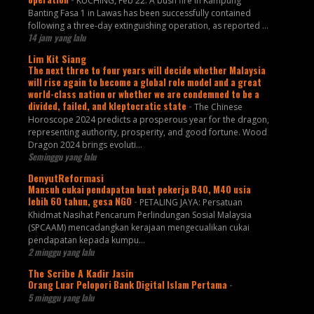
KUCHING, Feb 22: A bush fire in Kampung
Banting Fasa 1 in Lawas has been successfully contained
following a three-day extinguishing operation, as reported ...
14 jam yang lalu
Lim Kit Siang
The next three to four years will decide whether Malaysia
will rise again to become a global role model and a great
world-class nation or whether we are condemned to be a
divided, failed, and kleptocratic state
-
The Chinese
Horoscope 2024 predicts a prosperous year for the dragon,
representing authority, prosperity, and good fortune. Wood
Dragon 2024 brings evoluti...
Seminggu yang lalu
DenyutReformasi
Mansuh cukai pendapatan buat pekerja B40, M40 usia
lebih 60 tahun, gesa NGO
-
PETALING JAYA: Persatuan
Khidmat Nasihat Pencarum Perlindungan Sosial Malaysia
(SPCAAM) mencadangkan kerajaan mengecualikan cukai
pendapatan kepada kumpu...
2 minggu yang lalu
The Scribe A Kadir Jasin
Orang Luar Pelopori Bank Digital Islam Pertama
-
5 minggu yang lalu