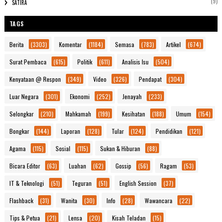
(9)
SATIRA
TAGS
Berita
(3303)
Komentar
(1184)
Semasa
(783)
Artikel
(674)
Surat Pembaca
(615)
Politik
(611)
Analisis Isu
(504)
Kenyataan @ Respon
(349)
Video
(326)
Pendapat
(304)
Luar Negara
(301)
Ekonomi
(252)
Jenayah
(233)
Selongkar
(210)
Mahkamah
(199)
Kesihatan
(188)
Umum
(154)
Bongkar
(144)
Laporan
(128)
Tular
(124)
Pendidikan
(121)
Agama
(115)
Sosial
(115)
Sukan & Hiburan
(88)
Bicara Editor
(63)
Luahan
(62)
Gossip
(56)
Ragam
(53)
IT & Teknologi
(51)
Teguran
(51)
English Session
(37)
Flashback
(31)
Wanita
(30)
Info
(28)
Wawancara
(22)
Tips & Petua
(21)
Lensa
(20)
Kisah Teladan
(15)