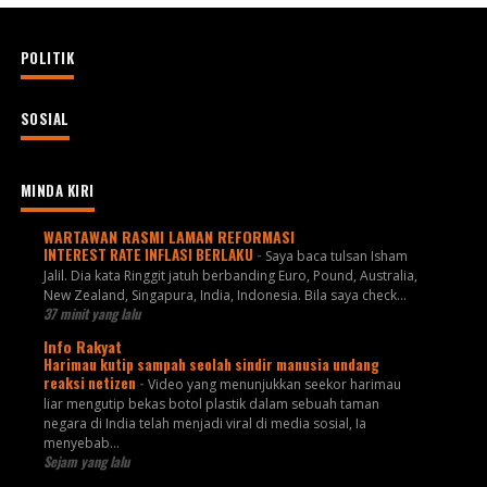
POLITIK
SOSIAL
MINDA KIRI
WARTAWAN RASMI LAMAN REFORMASI
INTEREST RATE INFLASI BERLAKU
-
Saya baca tulsan Isham
Jalil. Dia kata Ringgit jatuh berbanding Euro, Pound, Australia,
New Zealand, Singapura, India, Indonesia. Bila saya check...
37 minit yang lalu
Info Rakyat
Harimau kutip sampah seolah sindir manusia undang
reaksi netizen
-
Video yang menunjukkan seekor harimau
liar mengutip bekas botol plastik dalam sebuah taman
negara di India telah menjadi viral di media sosial, Ia
menyebab...
Sejam yang lalu