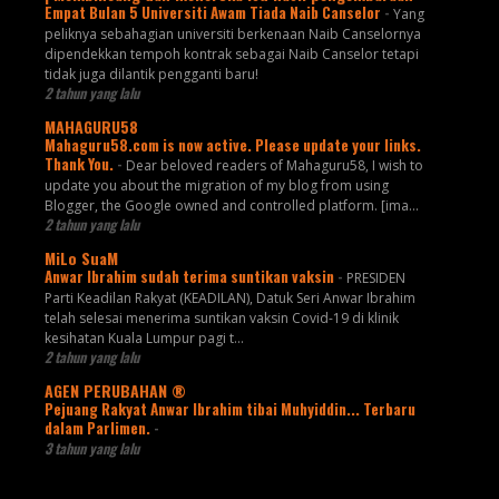
Empat Bulan 5 Universiti Awam Tiada Naib Canselor
-
Yang
peliknya sebahagian universiti berkenaan Naib Canselornya
dipendekkan tempoh kontrak sebagai Naib Canselor tetapi
tidak juga dilantik pengganti baru!
2 tahun yang lalu
MAHAGURU58
Mahaguru58.com is now active. Please update your links.
Thank You.
-
Dear beloved readers of Mahaguru58, I wish to
update you about the migration of my blog from using
Blogger, the Google owned and controlled platform. [ima...
2 tahun yang lalu
MiLo SuaM
Anwar Ibrahim sudah terima suntikan vaksin
-
PRESIDEN
Parti Keadilan Rakyat (KEADILAN), Datuk Seri Anwar Ibrahim
telah selesai menerima suntikan vaksin Covid-19 di klinik
kesihatan Kuala Lumpur pagi t...
2 tahun yang lalu
AGEN PERUBAHAN ®
Pejuang Rakyat Anwar Ibrahim tibai Muhyiddin... Terbaru
dalam Parlimen.
-
3 tahun yang lalu