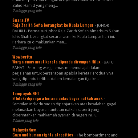
Zahid Hamid yang meng...
2 minggu yang lalu
Suara.TV
Raja Zarith Sofia berangkat ke Kuala Lumpur
-
JOHOR
BAHRU - Permaisuri Johor Raja Zarith Sofiah Almarhum Sultan
Idris Shah berangkat secara rasmi ke Kuala Lumpur hari ini.
Perkara itu dimaklumkan men...
3 minggu yang lalu
Wowberita
Warga emas maut kereta dipandu dirempuh Hilux
-
BATU
PAHAT - Seorang warga emas menemui ajal dalam
perjalanan untuk bersarapan apabila kereta Perodua Viva
yang dipandu terlibat dalam kemalangan tiga ke...
3 minggu yang lalu
Tempoyak.NET
9 lelaki dipenjara kerana culas bayar nafkah anak
-
Sembilan individu sudah dipenjarakan atas kesalahan gagal
melunaskan bayaran tuntutan nafkah seperti yang
diperintahkan mahkamah syariah di negeri ini. K...
2 bulan yang lalu
MalaysiaNow
Gaza and human rights atrocities
-
The bombardment and