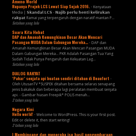
Ameno World
Rupanya Projek LCS Lewat Siap Sejak 2016.
-
Kenyataan
Media | 𝗦𝗸𝗮𝗻𝗱𝗮𝗹 𝗟𝗖𝗦 - 𝗡𝗮𝗷𝗶𝗯 𝗽𝗲𝗿𝗹𝘂 𝗵𝗲𝗻𝘁𝗶 𝗸𝗲𝗹𝗶𝗿𝘂𝗸𝗮𝗻
𝗿𝗮𝗸𝘆𝗮𝘁 Ramai yang terpengaruh dengan naratif mantan P...
Setahun yang lalu
Suara Kita Hebat
DAP dan Amanah Kemungkinan Besar Akan Mencari
Pasangan MUDA Dalam Gabungan Mereka…
-
DAP dan
Amanah Kemungkinan Besar Akan Mencari Pasangan MUDA
Dalam Gabungan Mereka… PKR Adalah Pasangan Tua Yang
Sudah Tidak Punya Pengaruh dan Kekuatan Lag...
Setahun yang lalu
DIALOG RAKYAT
‘Pakar’ senjata api buatan sendiri ditahan di Beaufort
-
Oleh UtusanTV *SUSPEK ditahan bersama selaras senapang
jenis bakakuk dan beberapa lagi peralatan membuat senjata
api. - Gambar hiasan Freepik* POLIS menah...
2 tahun yang lalu
Negara Kini
Hello world!
-
Welcome to WordPress. This is your first post.
Edit or delete it, then start writing!
2 tahun yang lalu
| Membincang dan meneroka isu hasil pengembaraan