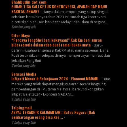
Shahbudin dot com
SUDAH TIGA KALI CETUS KONTROVERSI, APAKAH DAP MAHU
SABOTAJ ANWAR?
-
Hanya dalam tempoh yang cukup singkat
sebelum berakhirnya tahun 2023 ini, sudah tiga kontroversi
dicetuskan oleh DAP berkaitan Melayu dan Islam di negara...
Sebulan yang lalu
Citer Maya
“Percaya FengShvi beri kekayaan!” Kak Km beri amran
bidassemula dalam vdeo buat ramai bukak mata
-
Baru-
baru ini, usahawan sensasi Kak KM atau nama sebenar, Liana
Rosli teruk dikcam selepas dirinya mempercayai manfaat dan
kebaikan FengShui
3 bulan yang lalu
Sensasi Media
Intipati Menarik Belanjawan 2024 - Ekonomi MADANI.
-
Buat
mereka yang tidak dapat mengikuti siaran secara langsung
pembentangan di TV utama Malaysia, berikut dikongsikan
intipati Bajet 2024 - Ekonomi MADANI...
4 bulan yang lalu
Taipingmali
ASPAL TERAKHIR KALIMANTAN‼️ Batas Negara (Gak
sembarangan orang bisa kes...
-
4 bulan yang lalu