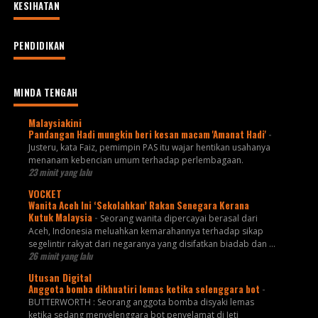
KESIHATAN
PENDIDIKAN
MINDA TENGAH
Malaysiakini
Pandangan Hadi mungkin beri kesan macam 'Amanat Hadi'
-
Justeru, kata Faiz, pemimpin PAS itu wajar hentikan usahanya
menanam kebencian umum terhadap perlembagaan.
23 minit yang lalu
VOCKET
Wanita Aceh Ini ‘Sekolahkan’ Rakan Senegara Kerana
Kutuk Malaysia
-
Seorang wanita dipercayai berasal dari
Aceh, Indonesia meluahkan kemarahannya terhadap sikap
segelintir rakyat dari negaranya yang disifatkan biadab dan ...
26 minit yang lalu
Utusan Digital
Anggota bomba dikhuatiri lemas ketika selenggara bot
-
BUTTERWORTH : Seorang anggota bomba disyaki lemas
ketika sedang menyelenggara bot penyelamat di Jeti