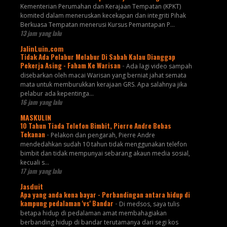
Kementerian Perumahan dan Kerajaan Tempatan (KPKT)
komited dalam meneruskan kecekapan dan integriti Pihak
Berkuasa Tempatan menerusi Kursus Pemantapan P...
13 jam yang lalu
JalinLuin.com
Tidak Ada Pelabur Melabur Di Sabah Kalau Dianggap
Pekerja Asing - Faham Ke Warisan
-
Ada lagi video sampah
disebarkan oleh macai Warisan yang berniat jahat semata
mata untuk memburukkan kerajaan GRS. Apa salahnya jika
pelabur ada kepentinga...
16 jam yang lalu
MASKULIN
10 Tahun Tiada Telefon Bimbit, Pierre Andre Bebas
Tekanan
-
Pelakon dan pengarah, Pierre Andre
mendedahkan sudah 10 tahun tidak menggunakan telefon
bimbit dan tidak mempunyai sebarang akaun media sosial,
kecuali s...
17 jam yang lalu
Jasduit
Apa yang anda kena bayar - Perbandingan antara hidup di
kampung pedalaman 'vs' Bandar
-
Di medsos, saya tulis
betapa hidup di pedalaman amat membahagiakan
berbanding hidup di bandar terutamanya dari segi kos