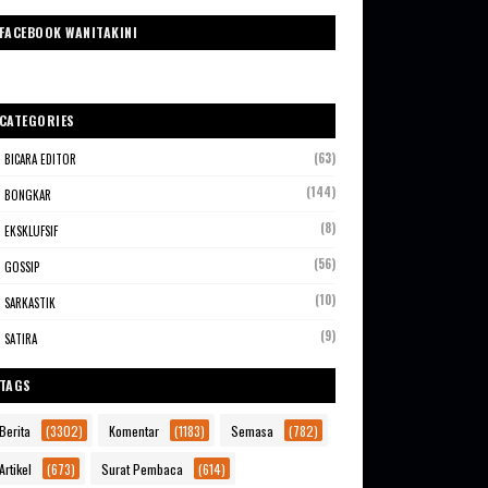
FACEBOOK WANITAKINI
CATEGORIES
(63)
BICARA EDITOR
(144)
BONGKAR
(8)
EKSKLUFSIF
(56)
GOSSIP
(10)
SARKASTIK
(9)
SATIRA
TAGS
Berita
(3302)
Komentar
(1183)
Semasa
(782)
Artikel
(673)
Surat Pembaca
(614)