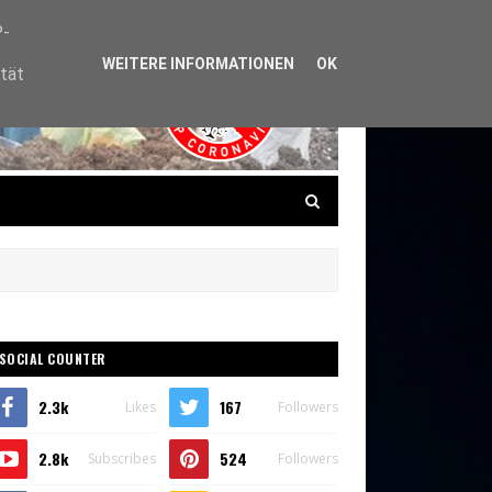
P-
WEITERE INFORMATIONEN
OK
ität
SOCIAL COUNTER
2.3k
167
Likes
Followers
2.8k
524
Subscribes
Followers