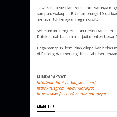
Tawaran itu susulan Perlis satu-satunya ne
sumpah, walaupun BN memenangi 10 daripad
membentuk kerajaan negeri di situ.
Sebelum ini, Pengerusi BN Perlis Datuk Ser
Datuk Ismail Kassim menjadi menteri besar Per
Bagaimanapun, kemudian dilaporkan bekas me
di Bintong dan menang, tidak tahu berkenaan
......
MINDARAKYAT
http://mindarakyat.blogspot.com/
https://telegram.me/mindarakyat
https://www.facebook.com/Mindarakyat
SHARE THIS