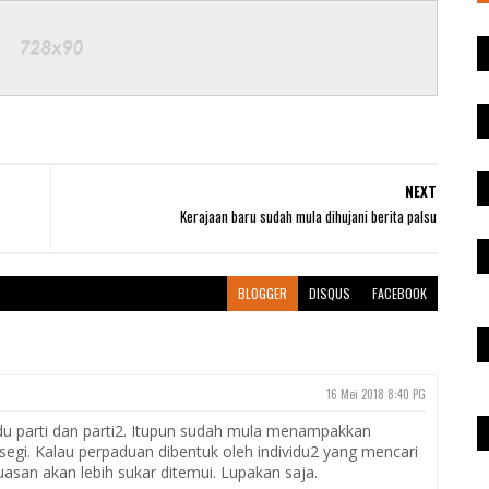
NEXT
Kerajaan baru sudah mula dihujani berita palsu
BLOGGER
DISQUS
FACEBOOK
16 Mei 2018 8:40 PG
u parti dan parti2. Itupun sudah mula menampakkan
gi. Kalau perpaduan dibentuk oleh individu2 yang mencari
asan akan lebih sukar ditemui. Lupakan saja.