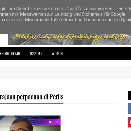
e, um Dienste anzubieten und Zugriffe zu analysieren. Deine I
men mit Messwerten zur Leistung und Sicherheit für Google
n generiert, Missbrauchsfälle erkannt und behoben und die Qual
ANDROID MR
RSS MR
ADMIN
rajaan perpaduan di Perlis