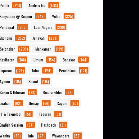
Politik
(610)
Analisis Isu
(503)
Kenyataan @ Respon
(348)
Video
(325)
Pendapat
(303)
Luar Negara
(299)
Ekonomi
(252)
Jenayah
(233)
Selongkar
(209)
Mahkamah
(199)
Kesihatan
(188)
Umum
(154)
Bongkar
(144)
Laporan
(128)
Tular
(124)
Pendidikan
(121)
Agama
(115)
Sosial
(115)
Sukan & Hiburan
(88)
Bicara Editor
(63)
Luahan
(62)
Gossip
(56)
Ragam
(53)
IT & Teknologi
(51)
Teguran
(51)
English Session
(37)
Flashback
(31)
Wanita
(30)
Info
(28)
Wawancara
(22)