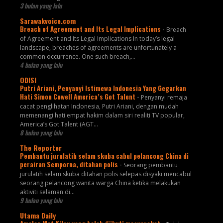
3 bulan yang lalu
Sarawakvoice.com
Breach of Agreement and Its Legal Implications
-
Breach
of Agreement and Its Legal Implications In today’s legal
landscape, breaches of agreements are unfortunately a
common occurrence. One such breach,...
4 bulan yang lalu
ODISI
Putri Ariani, Penyanyi Istimewa Indonesia Yang Gegarkan
Hati Simon Cowell America’s Got Talent
-
Penyanyi remaja
cacat penglihatan Indonesia, Putri Ariani, dengan mudah
memenangi hati empat hakim dalam siri realiti TV popular,
America’s Got Talent (AGT...
8 bulan yang lalu
The Reporter
Pembantu jurulatih selam skuba cabul pelancong China di
perairan Semporna, ditahan polis
-
Seorang pembantu
jurulatih selam skuba ditahan polis selepas disyaki mencabul
seorang pelancong wanita warga China ketika melakukan
aktiviti selaman di...
9 bulan yang lalu
Utama Daily