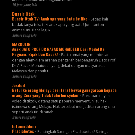
10 jam yang lalu
Buasir Otak
Buasir Otak TV: Anak apa yang batu be like
-
Setiap kali
budak tanya teka teki anak apa yang batu? Jom tonton
animasi ini. Baca lagi »
Sehari yang lalu
MASKULIN
Anak DATO PROF DR RAZAK MOHAIDEEN Dari Model Ke
Peguam. Bijak Dan Kacak!
-
Pasti ramai yang membesar
dengan filem-filem arahan pengarah berpengaruh Dato Prof
Dr A Razak Mohaideen yang dekat dengan masyarakat
Malaysia dan penuh i...
Sehari yang lalu
Jasduit
Betul ke orang Melayu beri taraf kewarganegaraan kepada
orang Cina yang tidak tahu bersyukur
-
Baru-baru layan
video di tiktok, datang satu paparan menyentuh isu hak
istimewa orang Melayu. Hak tersebut menjadikan orang cina
seperti anak tiri di tanah...
3 hari yang lalu
Infomedikini
Pradiabetes
-
Pentingkah Saringan Pradiabetes? Saringan