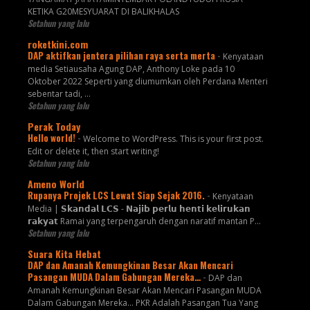
KETIKA G20MESYUARAT DI BALIKHALAS
Setahun yang lalu
roketkini.com
DAP aktifkan jentera pilihan raya serta merta
-
Kenyataan
media Setiausaha Agung DAP, Anthony Loke pada 10
Oktober 2022 Seperti yang diumumkan oleh Perdana Menteri
sebentar tadi, …
Setahun yang lalu
Perak Today
Hello world!
-
Welcome to WordPress. This is your first post.
Edit or delete it, then start writing!
Setahun yang lalu
Ameno World
Rupanya Projek LCS Lewat Siap Sejak 2016.
-
Kenyataan
Media | 𝗦𝗸𝗮𝗻𝗱𝗮𝗹 𝗟𝗖𝗦 - 𝗡𝗮𝗷𝗶𝗯 𝗽𝗲𝗿𝗹𝘂 𝗵𝗲𝗻𝘁𝗶 𝗸𝗲𝗹𝗶𝗿𝘂𝗸𝗮𝗻
𝗿𝗮𝗸𝘆𝗮𝘁 Ramai yang terpengaruh dengan naratif mantan P...
Setahun yang lalu
Suara Kita Hebat
DAP dan Amanah Kemungkinan Besar Akan Mencari
Pasangan MUDA Dalam Gabungan Mereka…
-
DAP dan
Amanah Kemungkinan Besar Akan Mencari Pasangan MUDA
Dalam Gabungan Mereka… PKR Adalah Pasangan Tua Yang