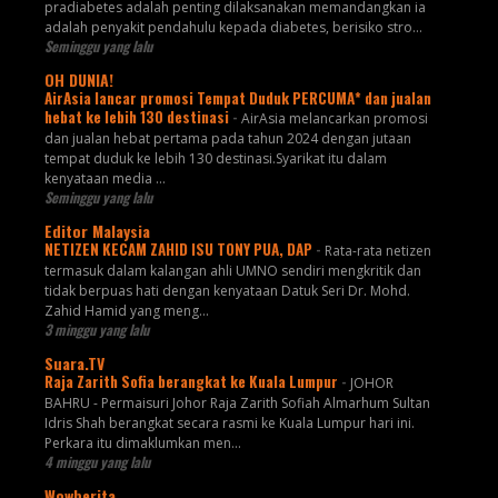
pradiabetes adalah penting dilaksanakan memandangkan ia
adalah penyakit pendahulu kepada diabetes, berisiko stro...
Seminggu yang lalu
OH DUNIA!
AirAsia lancar promosi Tempat Duduk PERCUMA* dan jualan
hebat ke lebih 130 destinasi
-
AirAsia melancarkan promosi
dan jualan hebat pertama pada tahun 2024 dengan jutaan
tempat duduk ke lebih 130 destinasi.Syarikat itu dalam
kenyataan media ...
Seminggu yang lalu
Editor Malaysia
NETIZEN KECAM ZAHID ISU TONY PUA, DAP
-
Rata-rata netizen
termasuk dalam kalangan ahli UMNO sendiri mengkritik dan
tidak berpuas hati dengan kenyataan Datuk Seri Dr. Mohd.
Zahid Hamid yang meng...
3 minggu yang lalu
Suara.TV
Raja Zarith Sofia berangkat ke Kuala Lumpur
-
JOHOR
BAHRU - Permaisuri Johor Raja Zarith Sofiah Almarhum Sultan
Idris Shah berangkat secara rasmi ke Kuala Lumpur hari ini.
Perkara itu dimaklumkan men...
4 minggu yang lalu
Wowberita