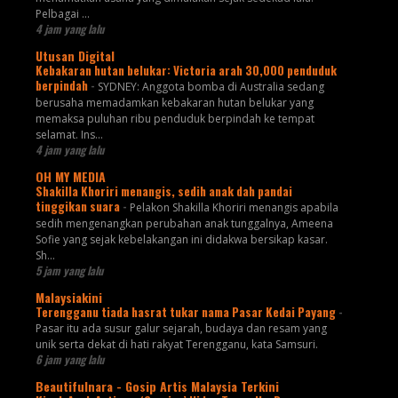
Pelbagai ...
4 jam yang lalu
Utusan Digital
Kebakaran hutan belukar: Victoria arah 30,000 penduduk
berpindah
-
SYDNEY: Anggota bomba di Australia sedang
berusaha memadamkan kebakaran hutan belukar yang
memaksa puluhan ribu penduduk berpindah ke tempat
selamat. Ins...
4 jam yang lalu
OH MY MEDIA
Shakilla Khoriri menangis, sedih anak dah pandai
tinggikan suara
-
Pelakon Shakilla Khoriri menangis apabila
sedih mengenangkan perubahan anak tunggalnya, Ameena
Sofie yang sejak kebelakangan ini didakwa bersikap kasar.
Sh...
5 jam yang lalu
Malaysiakini
Terengganu tiada hasrat tukar nama Pasar Kedai Payang
-
Pasar itu ada susur galur sejarah, budaya dan resam yang
unik serta dekat di hati rakyat Terengganu, kata Samsuri.
6 jam yang lalu
Beautifulnara - Gosip Artis Malaysia Terkini