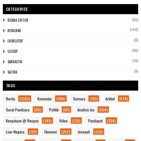
CATEGORIES
(63)
BICARA EDITOR
(144)
BONGKAR
(8)
EKSKLUFSIF
(56)
GOSSIP
(10)
SARKASTIK
(9)
SATIRA
TAGS
Berita
(3303)
Komentar
(1184)
Semasa
(783)
Artikel
(674)
Surat Pembaca
(615)
Politik
(611)
Analisis Isu
(504)
Kenyataan @ Respon
(349)
Video
(326)
Pendapat
(304)
Luar Negara
(301)
Ekonomi
(252)
Jenayah
(233)