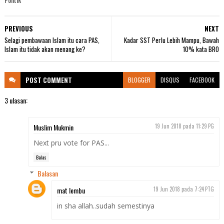
PREVIOUS
NEXT
Selagi pembawaan Islam itu cara PAS,
Kadar SST Perlu Lebih Mampu, Bawah
Islam itu tidak akan menang ke?
10% kata BRO
POST
COMMENT
BLOGGER
DISQUS
FACEBOOK
3 ulasan:
Muslim Mukmin
19 Jun 2018 pada 11:29 PG
Next pru vote for PAS...
Balas
Balasan
mat lembu
19 Jun 2018 pada 7:24 PTG
in sha allah..sudah semestinya