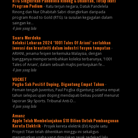
RTG Singkirkan Pandelela Rinong & Dhabitah, Tetap Ikuti
Program Podium
-
Ratu terjun negara, Datuk Pandelela
Rinong dan Nur Dhabitah Sabri disingkirkan daripada
program Road to Gold (RTG). Ia susulan kegagalan dalam
saingan ke...
4 jam yang lalu
Suara Merdeka
Koleksi Lebaran 2024 ‘1001 Tales Of Ariani’ serlahkan
inovasi dan kreativiti dalam industri fesyen tempatan
-
ARIANI, jenama fesyen terkemuka Malaysia, dengan
bangganya mempersembahkan koleksi terbarunya, ‘1001
Tales of Ariani’, dalam sebuah majlis pertunjukan fe...
4 jam yang lalu
VOCKET
Pogba Sah Positif Doping, Digantung Empat Tahun
-
Pemain tengah Juventus, Paul Pogba digantung selama empat
tahun selepas ujian doping mendapati beliau positif menurut
laporan Sky Sports. Tribunal Anti-D...
4 jam yang lalu
Amanz
Apple Telah Membelanjakan $10 Bilion Untuk Pembangunan
Kereta Elektrik
-
Projek kereta elektrik (EV) Apple iaitu
Project Titan telah dihentikan minggu ini sekaligus
menamatkan usaha yang dimulakan sejak sedekad lalu.