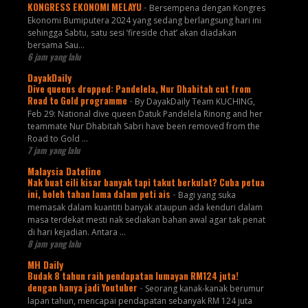
KONGRESS EKONOMI MELAYU
-
Bersempena dengan Kongres
Ekonomi Bumiputera 2024 yang sedang berlangsung hari ini
sehingga Sabtu, satu sesi ‘fireside chat’ akan diadakan
bersama Sau...
6 jam yang lalu
DayakDaily
Dive queens dropped: Pandelela, Nur Dhabitah cut from
Road to Gold programme
-
By DayakDaily Team KUCHING,
Feb 29: National dive queen Datuk Pandelela Rinong and her
teammate Nur Dhabitah Sabri have been removed from the
Road to Gold ...
7 jam yang lalu
Malaysia Dateline
Nak buat cili kisar banyak tapi takut berkulat? Cuba petua
ini, boleh tahan lama dalam peti ais
-
Bagi yang suka
memasak dalam kuantiti banyak ataupun ada kenduri dalam
masa terdekat mesti nak sediakan bahan awal agar tak penat
di hari kejadian. Antara ...
8 jam yang lalu
MH Daily
Budak 8 tahun raih pendapatan lumayan RM124 juta!
dengan hanya jadi Youtuber
-
Seorang kanak-kanak berumur
lapan tahun, mencapai pendapatan sebanyak RM 124 juta