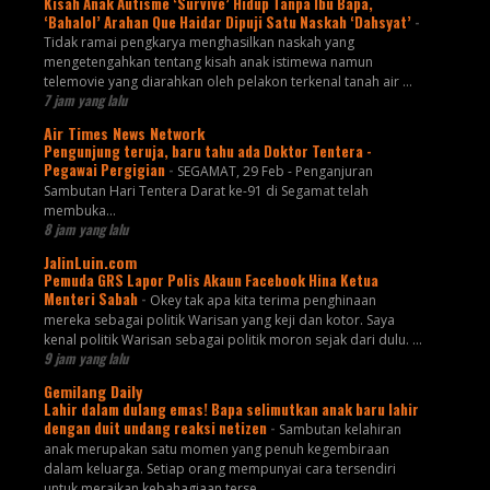
Kisah Anak Autisme ‘Survive’ Hidup Tanpa Ibu Bapa,
‘Bahalol’ Arahan Que Haidar Dipuji Satu Naskah ‘Dahsyat’
-
Tidak ramai pengkarya menghasilkan naskah yang
mengetengahkan tentang kisah anak istimewa namun
telemovie yang diarahkan oleh pelakon terkenal tanah air ...
7 jam yang lalu
Air Times News Network
Pengunjung teruja, baru tahu ada Doktor Tentera -
Pegawai Pergigian
-
SEGAMAT, 29 Feb - Penganjuran
Sambutan Hari Tentera Darat ke-91 di Segamat telah
membuka…
8 jam yang lalu
JalinLuin.com
Pemuda GRS Lapor Polis Akaun Facebook Hina Ketua
Menteri Sabah
-
Okey tak apa kita terima penghinaan
mereka sebagai politik Warisan yang keji dan kotor. Saya
kenal politik Warisan sebagai politik moron sejak dari dulu. ...
9 jam yang lalu
Gemilang Daily
Lahir dalam dulang emas! Bapa selimutkan anak baru lahir
dengan duit undang reaksi netizen
-
Sambutan kelahiran
anak merupakan satu momen yang penuh kegembiraan
dalam keluarga. Setiap orang mempunyai cara tersendiri
untuk meraikan kebahagiaan terse...