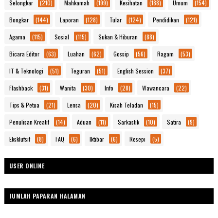
Selongkar
(210)
Mahkamah
(199)
Kesihatan
(188)
Umum
(154)
Bongkar
(144)
Laporan
(128)
Tular
(124)
Pendidikan
(121)
Agama
(115)
Sosial
(115)
Sukan & Hiburan
(88)
Bicara Editor
(63)
Luahan
(62)
Gossip
(56)
Ragam
(53)
IT & Teknologi
(51)
Teguran
(51)
English Session
(37)
Flashback
(31)
Wanita
(30)
Info
(28)
Wawancara
(22)
Tips & Petua
(21)
Lensa
(20)
Kisah Teladan
(15)
Penulisan Kreatif
(14)
Aduan
(11)
Sarkastik
(10)
Satira
(9)
Eksklufsif
(8)
FAQ
(6)
Iktibar
(6)
Resepi
(5)
USER ONLINE
JUMLAH PAPARAN HALAMAN