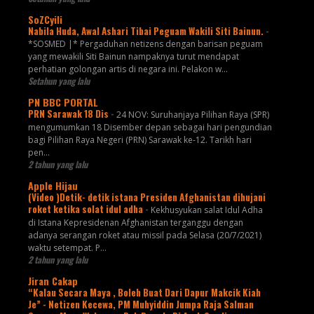
SoZCyili
Nabila Huda, Awal Ashari Tibai Peguam Wakili Siti Bainun.
-
*SOSMED |* Pergaduhan netizens dengan barisan peguam
yang mewakili Siti Bainun nampaknya turut mendapat
perhatian golongan artis di negara ini. Pelakon w...
Setahun yang lalu
PN BBC PORTAL
PRN Sarawak 18 Dis
-
24 NOV: Suruhanjaya Pilihan Raya (SPR)
mengumumkan 18 Disember depan sebagai hari pengundian
bagi Pilihan Raya Negeri (PRN) Sarawak ke-12. Tarikh hari
pen...
2 tahun yang lalu
Apple Hijau
(Video )Detik- detik istana Presiden Afghanistan dihujani
roket ketika solat idul adha
-
Kekhusyukan salat Idul Adha
di Istana Kepresidenan Afghanistan terganggu dengan
adanya serangan roket atau missil pada Selasa (20/7/2021)
waktu setempat. P...
2 tahun yang lalu
Jiran Cakap
“Kalau Secara Maya , Boleh Buat Dari Dapur Makcik Kiah
Je” - Netizen Kecewa, PM Muhyiddin Jumpa Raja Salman