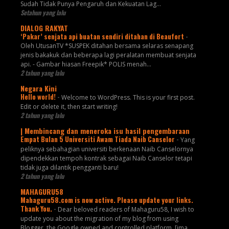
Sudah Tidak Punya Pengaruh dan Kekuatan Lag...
Setahun yang lalu
DIALOG RAKYAT
‘Pakar’ senjata api buatan sendiri ditahan di Beaufort
-
Oleh UtusanTV *SUSPEK ditahan bersama selaras senapang
jenis bakakuk dan beberapa lagi peralatan membuat senjata
api. - Gambar hiasan Freepik* POLIS menah...
2 tahun yang lalu
Negara Kini
Hello world!
-
Welcome to WordPress. This is your first post.
Edit or delete it, then start writing!
2 tahun yang lalu
| Membincang dan meneroka isu hasil pengembaraan
Empat Bulan 5 Universiti Awam Tiada Naib Canselor
-
Yang
peliknya sebahagian universiti berkenaan Naib Canselornya
dipendekkan tempoh kontrak sebagai Naib Canselor tetapi
tidak juga dilantik pengganti baru!
2 tahun yang lalu
MAHAGURU58
Mahaguru58.com is now active. Please update your links.
Thank You.
-
Dear beloved readers of Mahaguru58, I wish to
update you about the migration of my blog from using
Blogger, the Google owned and controlled platform. [ima...