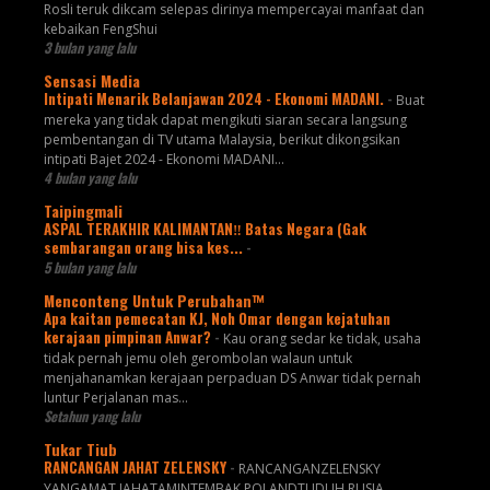
Rosli teruk dikcam selepas dirinya mempercayai manfaat dan
kebaikan FengShui
3 bulan yang lalu
Sensasi Media
Intipati Menarik Belanjawan 2024 - Ekonomi MADANI.
-
Buat
mereka yang tidak dapat mengikuti siaran secara langsung
pembentangan di TV utama Malaysia, berikut dikongsikan
intipati Bajet 2024 - Ekonomi MADANI...
4 bulan yang lalu
Taipingmali
ASPAL TERAKHIR KALIMANTAN‼️ Batas Negara (Gak
sembarangan orang bisa kes...
-
5 bulan yang lalu
Menconteng Untuk Perubahan™
Apa kaitan pemecatan KJ, Noh Omar dengan kejatuhan
kerajaan pimpinan Anwar?
-
Kau orang sedar ke tidak, usaha
tidak pernah jemu oleh gerombolan walaun untuk
menjahanamkan kerajaan perpaduan DS Anwar tidak pernah
luntur Perjalanan mas...
Setahun yang lalu
Tukar Tiub
RANCANGAN JAHAT ZELENSKY
-
RANCANGANZELENSKY
YANGAMAT JAHATAMINTEMBAK POLANDTUDUH RUSIA