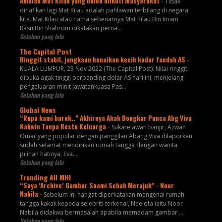
Amalan Mat Kilau yang boleh diikuti masyarakat
-
Tidak
dinafikan lagi Mat Kilau adalah pahlawan terbilang di negara
kita. Mat Kilau atau nama sebenarnya Mat Kilau Bin Imam
Rasu Bin Shahrom dikatakan perna...
Setahun yang lalu
The Capital Post
Ringgit stabil, jangkaan kenaikan kecik kadar faedah AS
-
KUALA LUMPUR, 23 Nov 2022 (The Capital Post): Nilai ringgit
dibuka agak tinggi berbanding dolar AS hari ini, menjelang
pengeluaran minit Jawatankuasa Pas...
Setahun yang lalu
Global News
“Rupa kami buruk..” Akhirnya Akak Bongkar Punca Abg Viva
Kahwin Tanpa Restu Keluarga
-
Sukarelawan banjir, Azwan
Omar yang popular dengan panggilan Abang Viva dilaporkan
sudah selamat mendirikan rumah tangga dengan wanita
pilihan hatinya, Eva...
Setahun yang lalu
Trending All MHI
“Saya ‘Archive’ Gambar Suami Sebab Merajuk” - Noor
Nabila
-
Sebelum ini hangat diperkatakan mengenai rumah
tangga kakak kepada selebriti terkenal, Neelofa iaitu Noor
Nabila didakwa bermasalah apabila memadam gambar ...
Setahun yang lalu