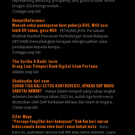
representing authority, prosperity, and good fortune. Wood
Dragon 2024 brings evoluti...
2 minggu yang lalu
DenyutReformasi
Mansuh cukai pendapatan buat pekerja B40, M40 usia
lebih 60 tahun, gesa NGO
-
PETALING JAYA: Persatuan
Khidmat Nasihat Pencarum Perlindungan Sosial Malaysia
(SPCAAM) mencadangkan kerajaan mengecualikan cukai
pendapatan kepada kumpu...
3 minggu yang lalu
The Scribe A Kadir Jasin
Orang Luar Pelopori Bank Digital Islam Pertama
-
Sebulan yang lalu
Shahbudin dot com
SUDAH TIGA KALI CETUS KONTROVERSI, APAKAH DAP MAHU
SABOTAJ ANWAR?
-
Hanya dalam tempoh yang cukup singkat
sebelum berakhirnya tahun 2023 ini, sudah tiga kontroversi
dicetuskan oleh DAP berkaitan Melayu dan Islam di negara...
2 bulan yang lalu
Citer Maya
“Percaya FengShvi beri kekayaan!” Kak Km beri amran
bidassemula dalam vdeo buat ramai bukak mata
-
Baru-
baru ini, usahawan sensasi Kak KM atau nama sebenar, Liana