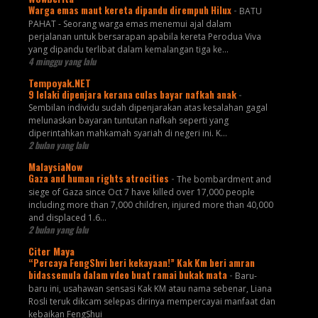
Warga emas maut kereta dipandu dirempuh Hilux
-
BATU
PAHAT - Seorang warga emas menemui ajal dalam
perjalanan untuk bersarapan apabila kereta Perodua Viva
yang dipandu terlibat dalam kemalangan tiga ke...
4 minggu yang lalu
Tempoyak.NET
9 lelaki dipenjara kerana culas bayar nafkah anak
-
Sembilan individu sudah dipenjarakan atas kesalahan gagal
melunaskan bayaran tuntutan nafkah seperti yang
diperintahkan mahkamah syariah di negeri ini. K...
2 bulan yang lalu
MalaysiaNow
Gaza and human rights atrocities
-
The bombardment and
siege of Gaza since Oct 7 have killed over 17,000 people
including more than 7,000 children, injured more than 40,000
and displaced 1.6...
2 bulan yang lalu
Citer Maya
“Percaya FengShvi beri kekayaan!” Kak Km beri amran
bidassemula dalam vdeo buat ramai bukak mata
-
Baru-
baru ini, usahawan sensasi Kak KM atau nama sebenar, Liana
Rosli teruk dikcam selepas dirinya mempercayai manfaat dan
kebaikan FengShui