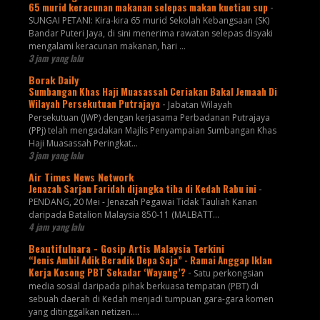
65 murid keracunan makanan selepas makan kuetiau sup
-
SUNGAI PETANI: Kira-kira 65 murid Sekolah Kebangsaan (SK)
Bandar Puteri Jaya, di sini menerima rawatan selepas disyaki
mengalami keracunan makanan, hari ...
3 jam yang lalu
Borak Daily
Sumbangan Khas Haji Muasassah Ceriakan Bakal Jemaah Di
Wilayah Persekutuan Putrajaya
-
Jabatan Wilayah
Persekutuan (JWP) dengan kerjasama Perbadanan Putrajaya
(PPj) telah mengadakan Majlis Penyampaian Sumbangan Khas
Haji Muasassah Peringkat...
3 jam yang lalu
Air Times News Network
Jenazah Sarjan Faridah dijangka tiba di Kedah Rabu ini
-
PENDANG, 20 Mei - Jenazah Pegawai Tidak Tauliah Kanan
daripada Batalion Malaysia 850-11 (MALBATT…
4 jam yang lalu
Beautifulnara - Gosip Artis Malaysia Terkini
“Jenis Ambil Adik Beradik Depa Saja” - Ramai Anggap Iklan
Kerja Kosong PBT Sekadar ‘Wayang’?
-
Satu perkongsian
media sosial daripada pihak berkuasa tempatan (PBT) di
sebuah daerah di Kedah menjadi tumpuan gara-gara komen
yang ditinggalkan netizen....