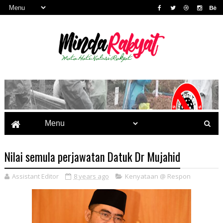
Nilai semula perjawatan Datuk Dr Mujahid
Assistant Editor
8 years ago
Kenyataan @ Respon