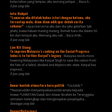
belas tahun yang lampau, aku seorang pelajar ... Baca A...
5 jam yang lalu
Info Rakyat
“Lamaran aku ditolak bekas isteri dengan ketawa, aku
tersentap malu, diam-diam adik ipar dedah cerita
sebenar”
-
Lepas bercerrai aku dan dia (aku gelarkan Sab
jelah), bawa haluan masing masing. Rumah baru dia dalam 50
km dari tempat aku. Memang aku nak ... Baca Artik...
6 jam yang lalu
Lim Kit Siang
To improve Malaysia’s ranking on the Social Progress
Index is to further Karpal’s legacy
-
Malaysia needs more
towering Malaysians like Karpal Singh to save the nation from
the fate of a failed, divided and kleptocratic state. Karpal has
inspired...
8 jam yang lalu
.
Anwar bentuk atmosfera baru politik
-
*ULASAN *
*Nassaruddin menyampaikancenderamata kepada
Anwar.*LAWATAN Datuk Seri Anwar Ibrahim ke Terengganu
semalam melengkap dan mengenapkan penjelajaha...
Seminggu yang lalu
DenyutReformasi