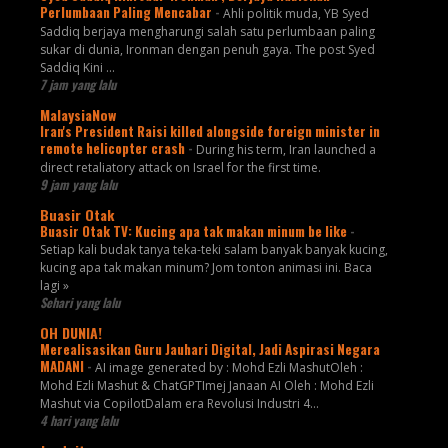
Perlumbaan Paling Mencabar
-
Ahli politik muda, YB Syed
Saddiq berjaya mengharungi salah satu perlumbaan paling
sukar di dunia, Ironman dengan penuh gaya. The post Syed
Saddiq Kini ...
7 jam yang lalu
MalaysiaNow
Iran's President Raisi killed alongside foreign minister in
remote helicopter crash
-
During his term, Iran launched a
direct retaliatory attack on Israel for the first time.
9 jam yang lalu
Buasir Otak
Buasir Otak TV: Kucing apa tak makan minum be like
-
Setiap kali budak tanya teka-teki salam banyak banyak kucing,
kucing apa tak makan minum? Jom tonton animasi ini. Baca
lagi »
Sehari yang lalu
OH DUNIA!
Merealisasikan Guru Jauhari Digital, Jadi Aspirasi Negara
MADANI
-
AI image generated by : Mohd Ezli MashutOleh :
Mohd Ezli Mashut & ChatGPTImej Janaan AI Oleh : Mohd Ezli
Mashut via CopilotDalam era Revolusi Industri 4...
4 hari yang lalu