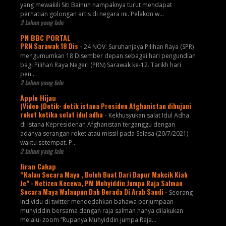
yang mewakili Siti Bainun nampaknya turut mendapat
perhatian golongan artis di negara ini. Pelakon w...
2 tahun yang lalu
PN BBC PORTAL
PRN Sarawak 18 Dis
-
24 NOV: Suruhanjaya Pilihan Raya (SPR)
mengumumkan 18 Disember depan sebagai hari pengundian
bagi Pilihan Raya Negeri (PRN) Sarawak ke-12. Tarikh hari
pen...
2 tahun yang lalu
Apple Hijau
(Video )Detik- detik istana Presiden Afghanistan dihujani
roket ketika solat idul adha
-
Kekhusyukan salat Idul Adha
di Istana Kepresidenan Afghanistan terganggu dengan
adanya serangan roket atau missil pada Selasa (20/7/2021)
waktu setempat. P...
2 tahun yang lalu
Jiran Cakap
“Kalau Secara Maya , Boleh Buat Dari Dapur Makcik Kiah
Je” - Netizen Kecewa, PM Muhyiddin Jumpa Raja Salman
Secara Maya Walaupun Dah Berada Di Arab Saudi
-
Seorang
individu di twitter mendedahkan bahawa perjumpaan
muhyiddin bersama dengan raja salman hanya dilakukan
melalui zoom “Rupanya Muhyiddin jumpa Raja...