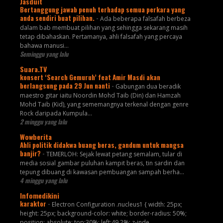
Jasduit
Bertanggung jawab penuh terhadap semua perkara yang
anda sendiri buat pilihan.
-
Ada beberapa falsafah berbeza
dalam bab membuat pilihan yang sehingga sekarang masih
tetap dibahaskan. Pertamanya, ahli falsafah yang percaya
bahawa manusi...
Seminggu yang lalu
Suara.TV
konsert ‘Search Gemuruh’ feat Amir Masdi akan
berlangsung pada 29 Jun nanti
-
Gabungan dua beradik
maestro gitar iaitu Noordin Mohd Taib (Din) dan Hamzah
Mohd Taib (Kid), yang sememangnya terkenal dengan genre
Rock daripada Kumpula...
2 minggu yang lalu
Wowberita
Ahli politik didakwa buang beras, gandum untuk mangsa
banjir?
-
TEMERLOH: Sejak lewat petang semalam, tular di
media sosial gambar puluhan kampit beras, tin sardin dan
tepung dibuang di kawasan pembuangan sampah berha...
4 minggu yang lalu
Infomedikini
karaktor
-
Electron Configuration .nucleus1 { width: 25px;
height: 25px; background-color: white; border-radius: 50%;
position: absolute; top:30%; left:49.2%; z-inde...