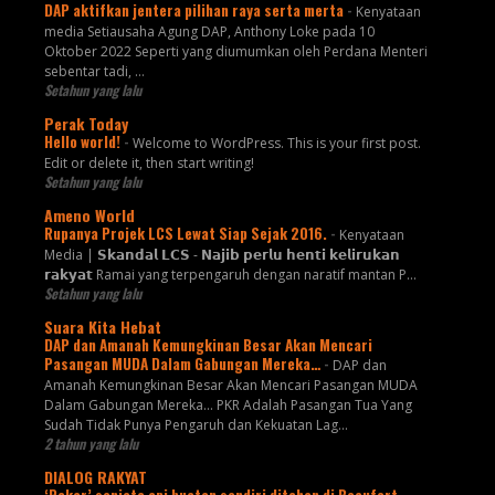
DAP aktifkan jentera pilihan raya serta merta
-
Kenyataan
media Setiausaha Agung DAP, Anthony Loke pada 10
Oktober 2022 Seperti yang diumumkan oleh Perdana Menteri
sebentar tadi, …
Setahun yang lalu
Perak Today
Hello world!
-
Welcome to WordPress. This is your first post.
Edit or delete it, then start writing!
Setahun yang lalu
Ameno World
Rupanya Projek LCS Lewat Siap Sejak 2016.
-
Kenyataan
Media | 𝗦𝗸𝗮𝗻𝗱𝗮𝗹 𝗟𝗖𝗦 - 𝗡𝗮𝗷𝗶𝗯 𝗽𝗲𝗿𝗹𝘂 𝗵𝗲𝗻𝘁𝗶 𝗸𝗲𝗹𝗶𝗿𝘂𝗸𝗮𝗻
𝗿𝗮𝗸𝘆𝗮𝘁 Ramai yang terpengaruh dengan naratif mantan P...
Setahun yang lalu
Suara Kita Hebat
DAP dan Amanah Kemungkinan Besar Akan Mencari
Pasangan MUDA Dalam Gabungan Mereka…
-
DAP dan
Amanah Kemungkinan Besar Akan Mencari Pasangan MUDA
Dalam Gabungan Mereka… PKR Adalah Pasangan Tua Yang
Sudah Tidak Punya Pengaruh dan Kekuatan Lag...
2 tahun yang lalu
DIALOG RAKYAT
‘Pakar’ senjata api buatan sendiri ditahan di Beaufort
-