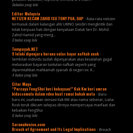
Sebulan yang lalu
Editor Malaysia
NETIZEN KECAM ZAHID ISU TONY PUA, DAP
-
Rata-rata netizen
termasuk dalam kalangan ahli UMNO sendiri mengkritik dan
tidak berpuas hati dengan kenyataan Datuk Seri Dr. Mohd.
Zahid Hamid yang meng...
3 bulan yang lalu
Tempoyak.NET
9 lelaki dipenjara kerana culas bayar nafkah anak
-
Sembilan individu sudah dipenjarakan atas kesalahan gagal
melunaskan bayaran tuntutan nafkah seperti yang
diperintahkan mahkamah syariah di negeri ini. K...
4 bulan yang lalu
Citer Maya
“Percaya FengShvi beri kekayaan!” Kak Km beri amran
bidassemula dalam vdeo buat ramai bukak mata
-
Baru-
baru ini, usahawan sensasi Kak KM atau nama sebenar, Liana
Rosli teruk dikcam selepas dirinya mempercayai manfaat dan
kebaikan FengShui
6 bulan yang lalu
Sarawakvoice.com
Breach of Agreement and Its Legal Implications
-
Breach