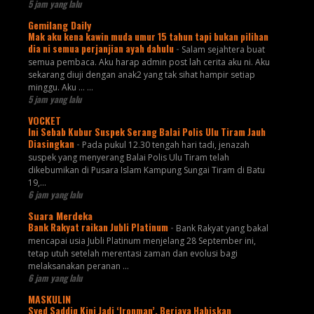
5 jam yang lalu
Gemilang Daily
Mak aku kena kawin muda umur 15 tahun tapi bukan pilihan
dia ni semua perjanjian ayah dahulu
-
Salam sejahtera buat
semua pembaca. Aku harap admin post lah cerita aku ni. Aku
sekarang diuji dengan anak2 yang tak sihat hampir setiap
minggu. Aku ... ...
5 jam yang lalu
VOCKET
Ini Sebab Kubur Suspek Serang Balai Polis Ulu Tiram Jauh
Diasingkan
-
Pada pukul 12.30 tengah hari tadi, jenazah
suspek yang menyerang Balai Polis Ulu Tiram telah
dikebumikan di Pusara Islam Kampung Sungai Tiram di Batu
19,...
6 jam yang lalu
Suara Merdeka
Bank Rakyat raikan Jubli Platinum
-
Bank Rakyat yang bakal
mencapai usia Jubli Platinum menjelang 28 September ini,
tetap utuh setelah merentasi zaman dan evolusi bagi
melaksanakan peranan ...
6 jam yang lalu
MASKULIN
Syed Saddiq Kini Jadi ‘Ironman’, Berjaya Habiskan