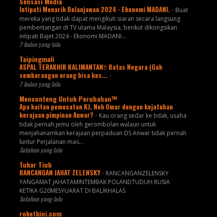
Sensasi Media
Intipati Menarik Belanjawan 2024 - Ekonomi MADANI.
-
Buat
mereka yang tidak dapat mengikuti siaran secara langsung
pembentangan di TV utama Malaysia, berikut dikongsikan
intipati Bajet 2024 - Ekonomi MADANI...
7 bulan yang lalu
Taipingmali
ASPAL TERAKHIR KALIMANTAN‼️ Batas Negara (Gak
sembarangan orang bisa kes...
-
7 bulan yang lalu
Menconteng Untuk Perubahan™
Apa kaitan pemecatan KJ, Noh Omar dengan kejatuhan
kerajaan pimpinan Anwar?
-
Kau orang sedar ke tidak, usaha
tidak pernah jemu oleh gerombolan walaun untuk
menjahanamkan kerajaan perpaduan DS Anwar tidak pernah
luntur Perjalanan mas...
Setahun yang lalu
Tukar Tiub
RANCANGAN JAHAT ZELENSKY
-
RANCANGANZELENSKY
YANGAMAT JAHATAMINTEMBAK POLANDTUDUH RUSIA
KETIKA G20MESYUARAT DI BALIKHALAS
Setahun yang lalu
roketkini.com