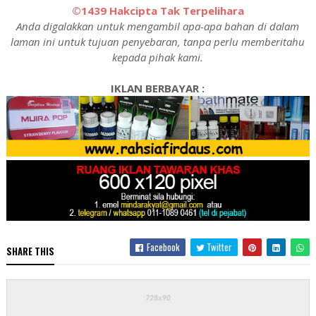
©1439 Hakcipta Tak Terpelihara
Anda digalakkan untuk mengambil apa-apa bahan di dalam
laman ini untuk tujuan penyebaran, tanpa perlu memberitahu
kepada pihak kami.
IKLAN BERBAYAR :
Facebook
Twitter
SHARE THIS