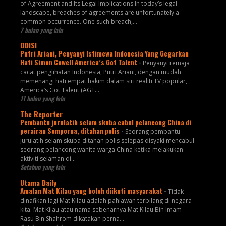
of Agreement and Its Legal Implications In today’s legal
landscape, breaches of agreements are unfortunately a
common occurrence. One such breach,...
7 bulan yang lalu
ODISI
Putri Ariani, Penyanyi Istimewa Indonesia Yang Gegarkan
Hati Simon Cowell America’s Got Talent
-
Penyanyi remaja
cacat penglihatan Indonesia, Putri Ariani, dengan mudah
memenangi hati empat hakim dalam siri realiti TV popular,
America’s Got Talent (AGT...
11 bulan yang lalu
The Reporter
Pembantu jurulatih selam skuba cabul pelancong China di
perairan Semporna, ditahan polis
-
Seorang pembantu
jurulatih selam skuba ditahan polis selepas disyaki mencabul
seorang pelancong wanita warga China ketika melakukan
aktiviti selaman di...
Setahun yang lalu
Utama Daily
Amalan Mat Kilau yang boleh diikuti masyarakat
-
Tidak
dinafikan lagi Mat Kilau adalah pahlawan terbilang di negara
kita. Mat Kilau atau nama sebenarnya Mat Kilau Bin Imam
Rasu Bin Shahrom dikatakan perna...