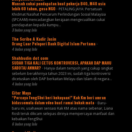
Mansuh cukai pendapatan buat pekerja B40, M40 usia
lebih 60 tahun, gesa NGO
-
PETALING JAYA: Persatuan
Khidmat Nasihat Pencarum Perlindungan Sosial Malaysia
(SPCAAM) mencadangkan kerajaan mengecualikan cukai
pendapatan kepada kumpu...
3 bulan yang lalu
The Scribe A Kadir Jasin
Orang Luar Pelopori Bank Digital Islam Pertama
-
4 bulan yang lalu
Shahbudin dot com
SUDAH TIGA KALI CETUS KONTROVERSI, APAKAH DAP MAHU
SABOTAJ ANWAR?
-
Hanya dalam tempoh yang cukup singkat
sebelum berakhirnya tahun 2023 ini, sudah tiga kontroversi
dicetuskan oleh DAP berkaitan Melayu dan Islam di negara...
4 bulan yang lalu
Citer Maya
“Percaya FengShvi beri kekayaan!” Kak Km beri amran
bidassemula dalam vdeo buat ramai bukak mata
-
Baru-
baru ini, usahawan sensasi Kak KM atau nama sebenar, Liana
Rosli teruk dikcam selepas dirinya mempercayai manfaat dan
kebaikan FengShui
6 bulan yang lalu