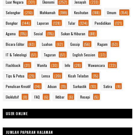
Luar Negara
(301)
Ekonomi
(252)
Jenayah
(233)
Selongkar
(210)
Mahkamah
(199)
Kesihatan
(188)
Umum
(154)
Bongkar
(144)
Laporan
(128)
Tular
(124)
Pendidikan
(121)
Agama
(115)
Sosial
(115)
Sukan & Hiburan
(88)
Bicara Editor
(63)
Luahan
(62)
Gossip
(56)
Ragam
(53)
IT & Teknologi
(51)
Teguran
(51)
English Session
(37)
Flashback
(31)
Wanita
(30)
Info
(28)
Wawancara
(22)
Tips & Petua
(21)
Lensa
(20)
Kisah Teladan
(15)
Penulisan Kreatif
(14)
Aduan
(11)
Sarkastik
(10)
Satira
(9)
Eksklufsif
(8)
FAQ
(6)
Iktibar
(6)
Resepi
(5)
USER ONLINE
JUMLAH PAPARAN HALAMAN