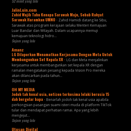
52 minit yang lalu
JalinLuin.com
Zahid Wajib Tahu Kenapa Sarawak Maju, Sebab Rakyat
Sarawak Haramkan UMNO
-
Zahid Hamidi datang ke Sibu,
Sarawak atas program kerajaan selaku Menteri Kemajuan
Luar Bandar dan Wilayah. Dalam ucapannya memuji
kemajuan teknologi hidro...
Sejam yang lalu
Amanz
LG Dilaporkan Menamatkan Kerjasama Dengan Meta Untuk
Membangunkan Set Kepala XR
-
LG dan Meta menjalinkan
kerjasama untuk membangunkan set kepala XR dengan
ramalan mengatakan pesaing kepada Vision Pro mereka
akan dilancarkan pada tahun...
Sejam yang lalu
OH MY MEDIA
Jodoh tak kenal usia, netizen terkesima lelaki berusia 15
dah bergelar bapa
-
Benarlah jodoh tak kenal usia apabila
perkongsian pasangan suami isteri muda di platform TikTok
tular dan mendapat perhatian ramai. Apa yang lebih
mengejut...
Sejam yang lalu
Utusan Digital