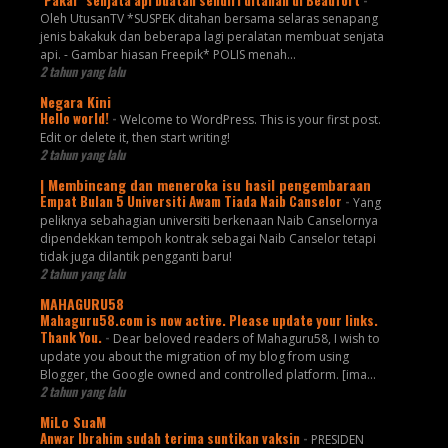
Oleh UtusanTV *SUSPEK ditahan bersama selaras senapang
jenis bakakuk dan beberapa lagi peralatan membuat senjata
api. - Gambar hiasan Freepik* POLIS menah...
2 tahun yang lalu
Negara Kini
Hello world!
-
Welcome to WordPress. This is your first post.
Edit or delete it, then start writing!
2 tahun yang lalu
| Membincang dan meneroka isu hasil pengembaraan
Empat Bulan 5 Universiti Awam Tiada Naib Canselor
-
Yang
peliknya sebahagian universiti berkenaan Naib Canselornya
dipendekkan tempoh kontrak sebagai Naib Canselor tetapi
tidak juga dilantik pengganti baru!
2 tahun yang lalu
MAHAGURU58
Mahaguru58.com is now active. Please update your links.
Thank You.
-
Dear beloved readers of Mahaguru58, I wish to
update you about the migration of my blog from using
Blogger, the Google owned and controlled platform. [ima...
2 tahun yang lalu
MiLo SuaM
Anwar Ibrahim sudah terima suntikan vaksin
-
PRESIDEN