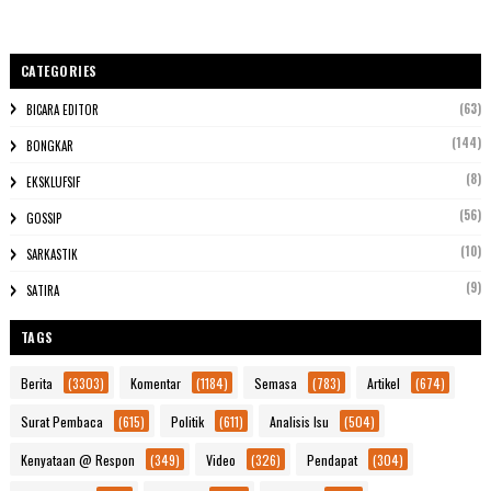
CATEGORIES
(63)
BICARA EDITOR
(144)
BONGKAR
(8)
EKSKLUFSIF
(56)
GOSSIP
(10)
SARKASTIK
(9)
SATIRA
TAGS
Berita
(3303)
Komentar
(1184)
Semasa
(783)
Artikel
(674)
Surat Pembaca
(615)
Politik
(611)
Analisis Isu
(504)
Kenyataan @ Respon
(349)
Video
(326)
Pendapat
(304)