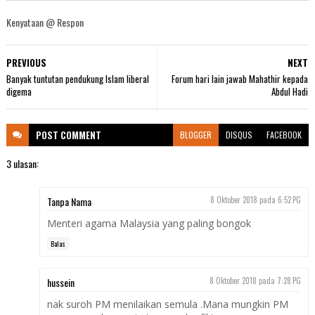
Kenyataan @ Respon
PREVIOUS
NEXT
Banyak tuntutan pendukung Islam liberal
Forum hari lain jawab Mahathir kepada
digema
Abdul Hadi
POST
COMMENT
BLOGGER
DISQUS
FACEBOOK
3 ulasan:
Tanpa Nama
8 Oktober 2018 pada 6:52 PG
Menteri agama Malaysia yang paling bongok
Balas
hussein
8 Oktober 2018 pada 7:28 PG
nak suroh PM menilaikan semula .Mana mungkin PM