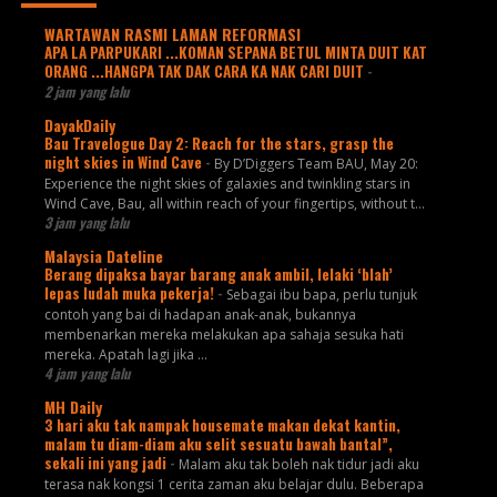
WARTAWAN RASMI LAMAN REFORMASI
APA LA PARPUKARI ...KOMAN SEPANA BETUL MINTA DUIT KAT
ORANG ...HANGPA TAK DAK CARA KA NAK CARI DUIT
-
2 jam yang lalu
DayakDaily
Bau Travelogue Day 2: Reach for the stars, grasp the
night skies in Wind Cave
-
By D’Diggers Team BAU, May 20:
Experience the night skies of galaxies and twinkling stars in
Wind Cave, Bau, all within reach of your fingertips, without t...
3 jam yang lalu
Malaysia Dateline
Berang dipaksa bayar barang anak ambil, lelaki ‘blah’
lepas ludah muka pekerja!
-
Sebagai ibu bapa, perlu tunjuk
contoh yang bai di hadapan anak-anak, bukannya
membenarkan mereka melakukan apa sahaja sesuka hati
mereka. Apatah lagi jika ...
4 jam yang lalu
MH Daily
3 hari aku tak nampak housemate makan dekat kantin,
malam tu diam-diam aku selit sesuatu bawah bantal”,
sekali ini yang jadi
-
Malam aku tak boleh nak tidur jadi aku
terasa nak kongsi 1 cerita zaman aku belajar dulu. Beberapa