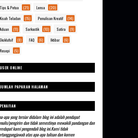
Tips & Petua
(21)
Lensa
(20)
Kisah Teladan
(15)
Penulisan Kreatif
(14)
Aduan
(11)
Sarkastik
(10)
Satira
(9)
Eksklufsif
(8)
FAQ
(6)
Iktibar
(6)
Resepi
(5)
USER ONLINE
JUMLAH PAPARAN HALAMAN
PENAFIAN
a-apa yang tersiar didalam blog ini adalah pendapat
nulis/pengirim dan tidak semestinya mewakili pandangan dan
mdapat kami pengendali blog ini.Kami tidak
rtanggungjawab atas apa-apa tulisan dan komen