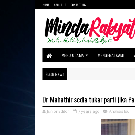
HOME
ABOUT US
CONTACT US
MENU UTAMA
MENGENAI KAMI
Flash News
Dr Mahathir sedia tukar parti jika P
Junior Editor
7 years ago
Analisis Isu