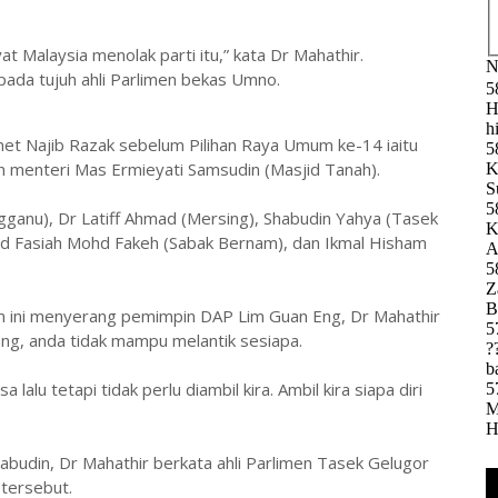
Malaysia menolak parti itu,” kata Dr Mahathir.
pada tujuh ahli Parlimen bekas Umno.
et Najib Razak sebelum Pilihan Raya Umum ke-14 iaitu
n menteri Mas Ermieyati Samsudin (Masjid Tanah).
ngganu), Dr Latiff Ahmad (Mersing), Shabudin Yahya (Tasek
hd Fasiah Mohd Fakeh (Sabak Bernam), dan Ikmal Hisham
m ini menyerang pemimpin DAP Lim Guan Eng, Dr Mahathir
rang, anda tidak mampu melantik sesiapa.
u tetapi tidak perlu diambil kira. Ambil kira siapa diri
budin, Dr Mahathir berkata ahli Parlimen Tasek Gelugor
 tersebut.