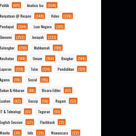
Politik
(611)
Analisis Isu
(504)
Kenyataan @ Respon
(349)
Video
(326)
Pendapat
(304)
Luar Negara
(301)
Ekonomi
(252)
Jenayah
(233)
Selongkar
(210)
Mahkamah
(199)
Kesihatan
(188)
Umum
(154)
Bongkar
(144)
Laporan
(128)
Tular
(124)
Pendidikan
(121)
Agama
(115)
Sosial
(115)
Sukan & Hiburan
(88)
Bicara Editor
(63)
Luahan
(62)
Gossip
(56)
Ragam
(53)
IT & Teknologi
(51)
Teguran
(51)
English Session
(37)
Flashback
(31)
Wanita
(30)
Info
(28)
Wawancara
(22)