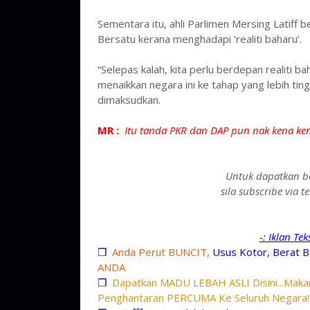
Sementara itu, ahli Parlimen Mersing Latiff
Bersatu kerana menghadapi ‘realiti baharu’.
“Selepas kalah, kita perlu berdepan realiti
menaikkan negara ini ke tahap yang lebih tin
dimaksudkan.
MR :
Itu tanda PKR dan DAP pun nak kena ken
Untuk dapatkan be
sila subscribe via 
-: Iklan Te
❐
Anda Perut BUNCIT,
Usus Kotor, Berat B
ANDA
❐
Dapatkan MADU LEBAH ASLI Disini...Makan
Penghantaran PERCUMA Ke Seluruh Negara!