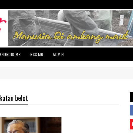
ANDROID MR
RSS MR
ADMIN
akatan belot