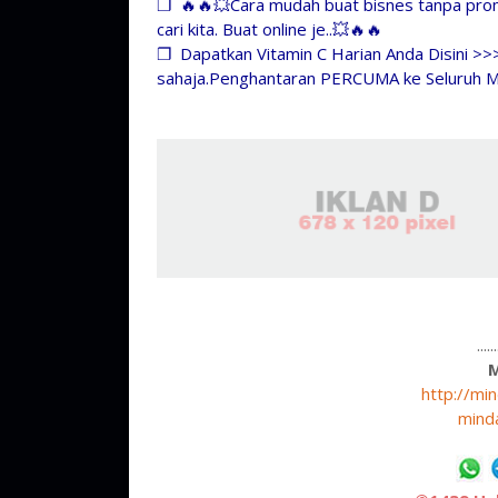
❐
🔥🔥💥Cara mudah buat bisnes tanpa prom
cari kita. Buat online je..💥🔥🔥
❐
Dapatkan Vitamin C Harian Anda Disini >>
sahaja.Penghantaran PERCUMA ke Seluruh M
....
http://mi
mind