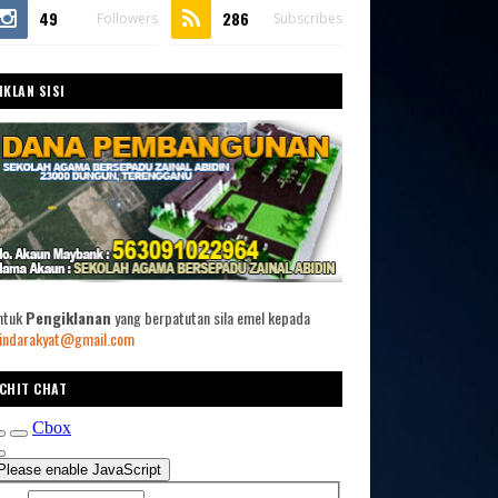
49
286
Followers
Subscribes
IKLAN SISI
ntuk
Pengiklanan
yang berpatutan sila emel kepada
indarakyat@gmail.com
CHIT CHAT