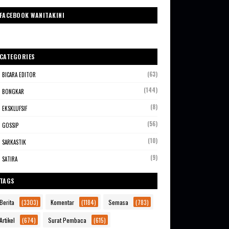
FACEBOOK WANITAKINI
CATEGORIES
(63)
BICARA EDITOR
(144)
BONGKAR
(8)
EKSKLUFSIF
(56)
GOSSIP
(10)
SARKASTIK
(9)
SATIRA
TAGS
Berita
(3303)
Komentar
(1184)
Semasa
(783)
Artikel
(674)
Surat Pembaca
(615)