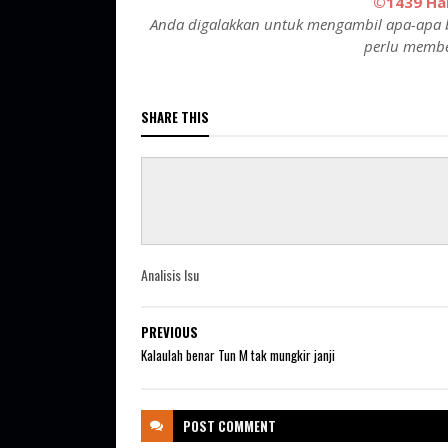
©1439 Hak
Anda digalakkan untuk mengambil apa-apa b
perlu membe
SHARE THIS
Analisis Isu
PREVIOUS
Kalaulah benar Tun M tak mungkir janji
POST
COMMENT