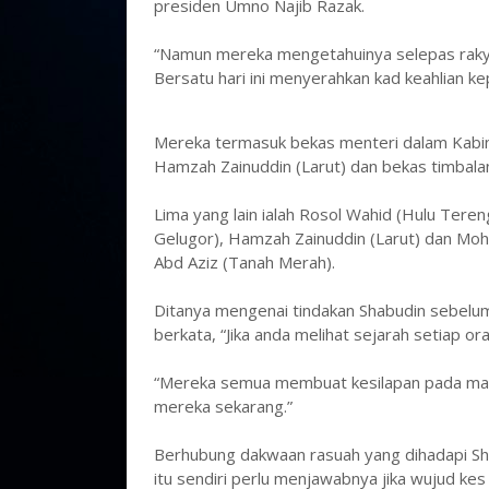
presiden Umno Najib Razak.
“Namun mereka mengetahuinya selepas rakyat 
Bersatu hari ini menyerahkan kad keahlian ke
Mereka termasuk bekas menteri dalam Kabin
Hamzah Zainuddin (Larut) dan bekas timbala
Lima yang lain ialah Rosol Wahid (Hulu Tere
Gelugor), Hamzah Zainuddin (Larut) dan Mo
Abd Aziz (Tanah Merah).
Ditanya mengenai tindakan Shabudin sebelu
berkata, “Jika anda melihat sejarah setiap o
“Mereka semua membuat kesilapan pada masa lal
mereka sekarang.”
Berhubung dakwaan rasuah yang dihadapi Sha
itu sendiri perlu menjawabnya jika wujud kes