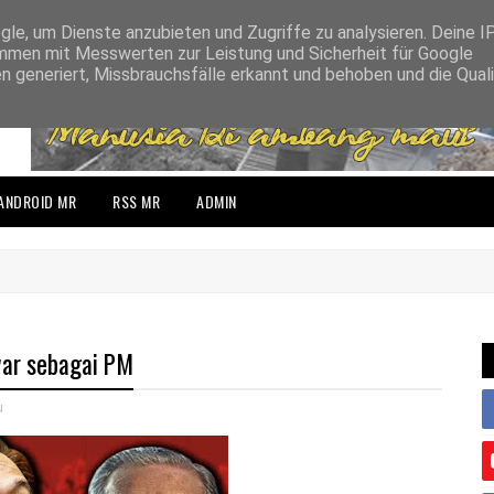
e, um Dienste anzubieten und Zugriffe zu analysieren. Deine I
men mit Messwerten zur Leistung und Sicherheit für Google
n generiert, Missbrauchsfälle erkannt und behoben und die Qual
ANDROID MR
RSS MR
ADMIN
war sebagai PM
u