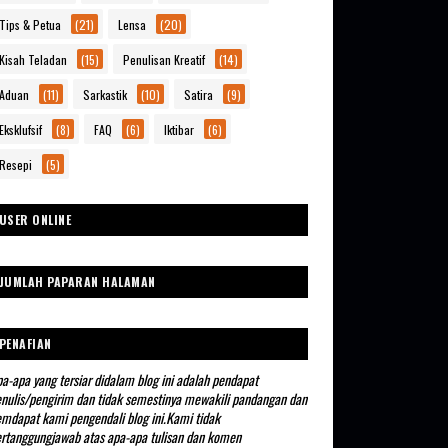
Tips & Petua
(21)
Lensa
(20)
Kisah Teladan
(15)
Penulisan Kreatif
(14)
Aduan
(11)
Sarkastik
(10)
Satira
(9)
Eksklufsif
(8)
FAQ
(6)
Iktibar
(6)
Resepi
(5)
USER ONLINE
JUMLAH PAPARAN HALAMAN
PENAFIAN
a-apa yang tersiar didalam blog ini adalah pendapat
nulis/pengirim dan tidak semestinya mewakili pandangan dan
mdapat kami pengendali blog ini.Kami tidak
rtanggungjawab atas apa-apa tulisan dan komen