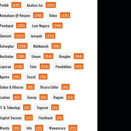
Politik
(610)
Analisis Isu
(503)
Kenyataan @ Respon
(348)
Video
(325)
Pendapat
(303)
Luar Negara
(299)
Ekonomi
(252)
Jenayah
(233)
Selongkar
(209)
Mahkamah
(199)
Kesihatan
(188)
Umum
(154)
Bongkar
(144)
Laporan
(128)
Tular
(124)
Pendidikan
(121)
Agama
(115)
Sosial
(115)
Sukan & Hiburan
(88)
Bicara Editor
(63)
Luahan
(62)
Gossip
(56)
Ragam
(53)
IT & Teknologi
(51)
Teguran
(51)
English Session
(37)
Flashback
(31)
Wanita
(30)
Info
(28)
Wawancara
(22)