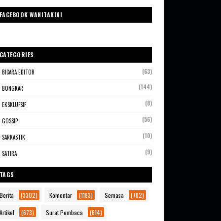
FACEBOOK WANITAKINI
CATEGORIES
(63)
BICARA EDITOR
(144)
BONGKAR
(8)
EKSKLUFSIF
(56)
GOSSIP
(10)
SARKASTIK
(9)
SATIRA
TAGS
Berita
(3302)
Komentar
(1183)
Semasa
(782)
Artikel
(673)
Surat Pembaca
(614)