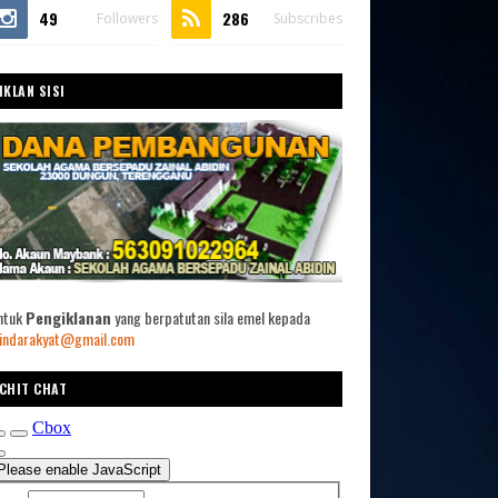
49
286
Followers
Subscribes
IKLAN SISI
ntuk
Pengiklanan
yang berpatutan sila emel kepada
indarakyat@gmail.com
CHIT CHAT