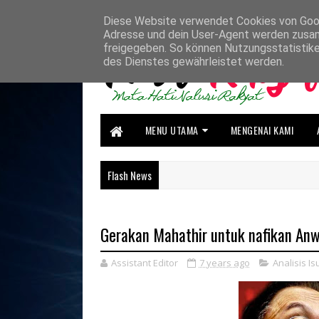
HOME
ABOUT US
CONTACT US
Diese Website verwendet Cookies von Googl
Adresse und dein User-Agent werden zusam
freigegeben. So können Nutzungsstatistike
des Dienstes gewährleistet werden.
MENU UTAMA
MENGENAI KAMI
Flash News
Gerakan Mahathir untuk nafikan An
Assistant Editor
7 years ago
Analisis Is