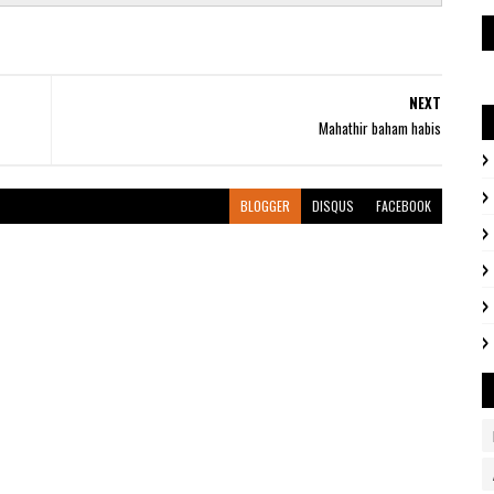
NEXT
Mahathir baham habis
BLOGGER
DISQUS
FACEBOOK