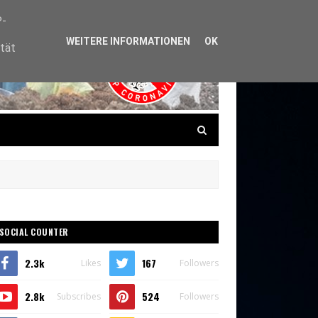
P-
WEITERE INFORMATIONEN
OK
ität
SOCIAL COUNTER
2.3k
167
Likes
Followers
2.8k
524
Subscribes
Followers