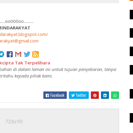
........oo000oo...........
MINDARAKYAT
ndarakyat.blogspot.com/
arakyat@gmail.com
cipta Tak Terpelihara
ahan di dalam laman ini untuk tujuan penyebaran, tanpa
ritahu kepada pihak kami.
Facebook
Twitter