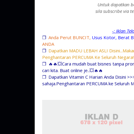
Untuk dapatkan be
sila subscribe via 
-: Iklan Te
❐
Anda Perut BUNCIT,
Usus Kotor, Berat B
ANDA
❐
Dapatkan MADU LEBAH ASLI Disini...Makan
Penghantaran PERCUMA Ke Seluruh Negara!
❐
🔥🔥💥Cara mudah buat bisnes tanpa prom
cari kita. Buat online je..💥🔥🔥
❐
Dapatkan Vitamin C Harian Anda Disini >>
sahaja.Penghantaran PERCUMA ke Seluruh M