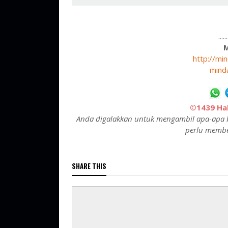
....
http://mi
mind
©1439 Hak
Anda digalakkan untuk mengambil apa-apa b
perlu membe
SHARE THIS