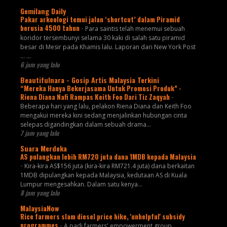
Gemilang Daily
Pakar arkeologi temui jalan ‘shortcut’ dalam Piramid
berusia 4500 tahun
-
Para saintis telah menemui sebuah
koridor tersembunyi selama 30 kaki di salah satu piramid
besar di Mesir pada Khamis lalu. Laporan dari New York Post
... ...
6 jam yang lalu
Beautifulnara - Gosip Artis Malaysia Terkini
“Mereka Hanya Bekerjasama Untuk Promosi Produk” -
Riena Diana Nafi Rampas Keith Foo Dari Tiz Zaqyah
-
Beberapa hari yang lalu, pelakon Riena Diana dan Keith Foo
mengakui mereka kini sedang menjalinkan hubungan cinta
selepas digandingkan dalam sebuah drama...
7 jam yang lalu
Suara Merdeka
AS pulangkan lebih RM720 juta dana 1MDB kepada Malaysia
-
Kira-kira AS$156 juta (kira-kira RM721.4 juta) dana berkaitan
1MDB dipulangkan kepada Malaysia, kedutaan AS di Kuala
Lumpur mengesahkan. Dalam satu kenya...
8 jam yang lalu
MalaysiaNow
Rice farmers slam diesel price hike, 'unhelpful' subsidy
programmes
-
A padi farmers' empowerment group