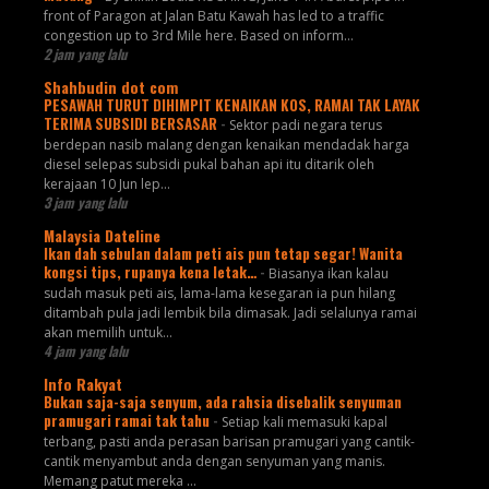
front of Paragon at Jalan Batu Kawah has led to a traffic
congestion up to 3rd Mile here. Based on inform...
2 jam yang lalu
Shahbudin dot com
PESAWAH TURUT DIHIMPIT KENAIKAN KOS, RAMAI TAK LAYAK
TERIMA SUBSIDI BERSASAR
-
Sektor padi negara terus
berdepan nasib malang dengan kenaikan mendadak harga
diesel selepas subsidi pukal bahan api itu ditarik oleh
kerajaan 10 Jun lep...
3 jam yang lalu
Malaysia Dateline
Ikan dah sebulan dalam peti ais pun tetap segar! Wanita
kongsi tips, rupanya kena letak…
-
Biasanya ikan kalau
sudah masuk peti ais, lama-lama kesegaran ia pun hilang
ditambah pula jadi lembik bila dimasak. Jadi selalunya ramai
akan memilih untuk...
4 jam yang lalu
Info Rakyat
Bukan saja-saja senyum, ada rahsia disebalik senyuman
pramugari ramai tak tahu
-
Setiap kali memasuki kapal
terbang, pasti anda perasan barisan pramugari yang cantik-
cantik menyambut anda dengan senyuman yang manis.
Memang patut mereka ...