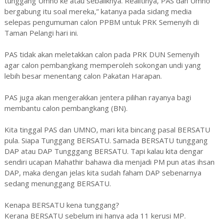
tunggang Umno ke atau sebaliknya. Realitinya, PAS dan Umno
bergabung itu soal mereka,” katanya pada sidang media
selepas pengumuman calon PPBM untuk PRK Semenyih di
Taman Pelangi hari ini.
PAS tidak akan meletakkan calon pada PRK DUN Semenyih
agar calon pembangkang memperoleh sokongan undi yang
lebih besar menentang calon Pakatan Harapan.
PAS juga akan mengerakkan jentera pilihan rayanya bagi
membantu calon pembangkang (BN).
Kita tinggal PAS dan UMNO, mari kita bincang pasal BERSATU
pula. Siapa Tunggang BERSATU. Samada BERSATU tunggang
DAP atau DAP Tungggang BERSATU. Tapi kalau kita dengar
sendiri ucapan Mahathir bahawa dia menjadi PM pun atas ihsan
DAP, maka dengan jelas kita sudah faham DAP sebenarnya
sedang menunggang BERSATU.
Kenapa BERSATU kena tunggang?
Kerana BERSATU sebelum ini hanya ada 11 kerusi MP.