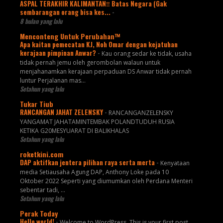
ASPAL TERAKHIR KALIMANTAN‼️ Batas Negara (Gak
sembarangan orang bisa kes...
-
8 bulan yang lalu
Menconteng Untuk Perubahan™
Apa kaitan pemecatan KJ, Noh Omar dengan kejatuhan
kerajaan pimpinan Anwar?
-
Kau orang sedar ke tidak, usaha
tidak pernah jemu oleh gerombolan walaun untuk
menjahanamkan kerajaan perpaduan DS Anwar tidak pernah
luntur Perjalanan mas...
Setahun yang lalu
Tukar Tiub
RANCANGAN JAHAT ZELENSKY
-
RANCANGANZELENSKY
YANGAMAT JAHATAMINTEMBAK POLANDTUDUH RUSIA
KETIKA G20MESYUARAT DI BALIKHALAS
Setahun yang lalu
roketkini.com
DAP aktifkan jentera pilihan raya serta merta
-
Kenyataan
media Setiausaha Agung DAP, Anthony Loke pada 10
Oktober 2022 Seperti yang diumumkan oleh Perdana Menteri
sebentar tadi, …
Setahun yang lalu
Perak Today
Hello world!
-
Welcome to WordPress. This is your first post.