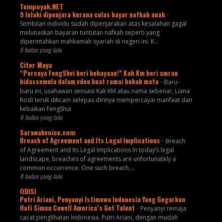
Tempoyak.NET
9 lelaki dipenjara kerana culas bayar nafkah anak
-
Sembilan individu sudah dipenjarakan atas kesalahan gagal
melunaskan bayaran tuntutan nafkah seperti yang
diperintahkan mahkamah syariah di negeri ini. K...
5 bulan yang lalu
Citer Maya
“Percaya FengShvi beri kekayaan!” Kak Km beri amran
bidassemula dalam vdeo buat ramai bukak mata
-
Baru-
baru ini, usahawan sensasi Kak KM atau nama sebenar, Liana
Rosli teruk dikcam selepas dirinya mempercayai manfaat dan
kebaikan FengShui
6 bulan yang lalu
Sarawakvoice.com
Breach of Agreement and Its Legal Implications
-
Breach
of Agreement and Its Legal Implications In today’s legal
landscape, breaches of agreements are unfortunately a
common occurrence. One such breach,...
8 bulan yang lalu
ODISI
Putri Ariani, Penyanyi Istimewa Indonesia Yang Gegarkan
Hati Simon Cowell America’s Got Talent
-
Penyanyi remaja
cacat penglihatan Indonesia, Putri Ariani, dengan mudah