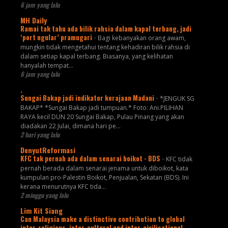
6 jam yang lalu
MH Daily
Ramai tak tahu ada bilik rahsia dalam kapal terbang, jadi
‘port ngular’ pramugari
-
Bagi kebanyakan orang awam,
mungkin tidak mengetahui tentang kehadiran bilik rahsia di
dalam setiap kapal terbang. Biasanya, yang kelihatan
hanyalah tempat...
6 jam yang lalu
.
Sungai Bakap jadi indikator kerajaan Madani
-
*JENGUK SG
BAKAP* *Sungai Bakap jadi tumpuan.* Foto: Ani.PILIHAN
RAYA kecil DUN 20 Sungai Bakap, Pulau Pinang yang akan
diadakan 22 Julai, dimana hari pe...
2 hari yang lalu
DenyutReformasi
KFC tak pernah ada dalam senarai boikot - BDS
-
KFC tidak
pernah berada dalam senarai jenama untuk diboikot, kata
kumpulan pro-Palestin Boikot, Penjualan, Sekatan (BDS). Ini
kerana menurutnya KFC tida...
2 minggu yang lalu
Lim Kit Siang
Can Malaysia make a distinctive contribution to global
inter-religious, inter-cultural and inter-civilisational