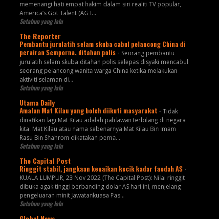
memenangi hati empat hakim dalam siri realiti TV popular,
America’s Got Talent (AGT...
Setahun yang lalu
The Reporter
Pembantu jurulatih selam skuba cabul pelancong China di
perairan Semporna, ditahan polis
-
Seorang pembantu
jurulatih selam skuba ditahan polis selepas disyaki mencabul
seorang pelancong wanita warga China ketika melakukan
aktiviti selaman di...
Setahun yang lalu
Utama Daily
Amalan Mat Kilau yang boleh diikuti masyarakat
-
Tidak
dinafikan lagi Mat Kilau adalah pahlawan terbilang di negara
kita. Mat Kilau atau nama sebenarnya Mat Kilau Bin Imam
Rasu Bin Shahrom dikatakan perna...
Setahun yang lalu
The Capital Post
Ringgit stabil, jangkaan kenaikan kecik kadar faedah AS
-
KUALA LUMPUR, 23 Nov 2022 (The Capital Post): Nilai ringgit
dibuka agak tinggi berbanding dolar AS hari ini, menjelang
pengeluaran minit Jawatankuasa Pas...
Setahun yang lalu
Global News