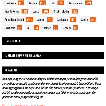
Flashback
(31)
Wanita
(30)
Info
(28)
Wawancara
(22)
Tips & Petua
(21)
Lensa
(20)
Kisah Teladan
(15)
Penulisan Kreatif
(14)
Aduan
(11)
Sarkastik
(10)
Satira
(9)
Eksklufsif
(8)
FAQ
(6)
Iktibar
(6)
Resepi
(5)
USER ONLINE
JUMLAH PAPARAN HALAMAN
PENAFIAN
Apa-apa yang tersiar didalam blog ini adalah pendapat penulis/pengirim dan tidak
semestinya mewakili pandangan dan pemdapat kami pengendali blog ini.Kami tidak
bertanggungjawab atas apa-apa tulisan dan komen penulisa/pembaca. Semuanya
adalah pandangan peribadi penulis/pembaca dan tidak mewakili pandangan dan
pendirian kami pengendali blog ini.
© 2018 Hak Cipta Tak Terpelihara