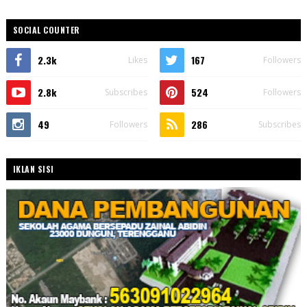
SOCIAL COUNTER
2.3k
167
Likes
Followers
2.8k
524
Subscribes
Followers
49
286
Followers
Subscribes
IKLAN SISI