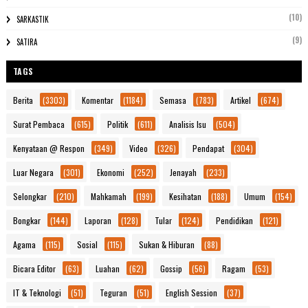
(10)
SARKASTIK
(9)
SATIRA
TAGS
Berita
(3303)
Komentar
(1184)
Semasa
(783)
Artikel
(674)
Surat Pembaca
(615)
Politik
(611)
Analisis Isu
(504)
Kenyataan @ Respon
(349)
Video
(326)
Pendapat
(304)
Luar Negara
(301)
Ekonomi
(252)
Jenayah
(233)
Selongkar
(210)
Mahkamah
(199)
Kesihatan
(188)
Umum
(154)
Bongkar
(144)
Laporan
(128)
Tular
(124)
Pendidikan
(121)
Agama
(115)
Sosial
(115)
Sukan & Hiburan
(88)
Bicara Editor
(63)
Luahan
(62)
Gossip
(56)
Ragam
(53)
IT & Teknologi
(51)
Teguran
(51)
English Session
(37)