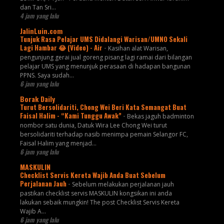
dan Tan Sri…
4 jam yang lalu
JalinLuin.com
Tunjuk Rasa Pelajar UMS Didalangi Warisan/UMNO Sekali
Lagi Hambar 😂 (Video) - Air
-
Kasihan alat Warisan,
pengunjung gerai jual goreng pisang lagi ramai dari bilangan
pelajar UMS yang menunjuk perasaan di hadapan bangunan
PPNS. Saya sudah...
6 jam yang lalu
Borak Daily
Turut Bersolidariti, Chong Wei Beri Kata Semangat Buat
Faisal Halim - “Kami Tunggu Awak”
-
Bekas jaguh badminton
nombor satu dunia, Datuk Wira Lee Chong Wei turut
bersolidariti terhadap nasib menimpa pemain Selangor FC,
Faisal Halim yang menjad...
6 jam yang lalu
MASKULIN
Checklist Servis Kereta Wajib Anda Buat Sebelum
Perjalanan Jauh
-
Sebelum melakukan perjalanan jauh
pastikan checklist servis MASKULIN kongsikan ini anda
lakukan sebaik mungkin! The post Checklist Servis Kereta
Wajib A...
6 jam yang lalu