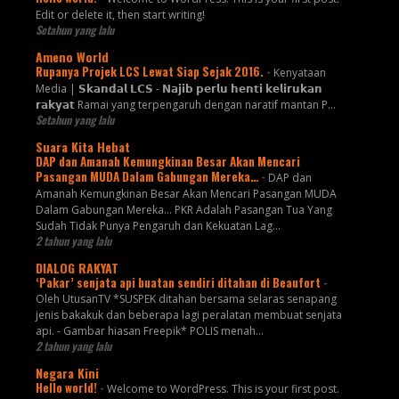
Edit or delete it, then start writing!
Setahun yang lalu
Ameno World
Rupanya Projek LCS Lewat Siap Sejak 2016.
-
Kenyataan
Media | 𝗦𝗸𝗮𝗻𝗱𝗮𝗹 𝗟𝗖𝗦 - 𝗡𝗮𝗷𝗶𝗯 𝗽𝗲𝗿𝗹𝘂 𝗵𝗲𝗻𝘁𝗶 𝗸𝗲𝗹𝗶𝗿𝘂𝗸𝗮𝗻
𝗿𝗮𝗸𝘆𝗮𝘁 Ramai yang terpengaruh dengan naratif mantan P...
Setahun yang lalu
Suara Kita Hebat
DAP dan Amanah Kemungkinan Besar Akan Mencari
Pasangan MUDA Dalam Gabungan Mereka…
-
DAP dan
Amanah Kemungkinan Besar Akan Mencari Pasangan MUDA
Dalam Gabungan Mereka… PKR Adalah Pasangan Tua Yang
Sudah Tidak Punya Pengaruh dan Kekuatan Lag...
2 tahun yang lalu
DIALOG RAKYAT
‘Pakar’ senjata api buatan sendiri ditahan di Beaufort
-
Oleh UtusanTV *SUSPEK ditahan bersama selaras senapang
jenis bakakuk dan beberapa lagi peralatan membuat senjata
api. - Gambar hiasan Freepik* POLIS menah...
2 tahun yang lalu
Negara Kini
Hello world!
-
Welcome to WordPress. This is your first post.