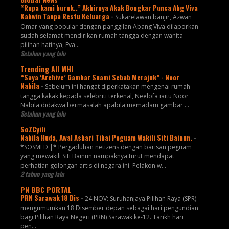
“Rupa kami buruk..” Akhirnya Akak Bongkar Punca Abg Viva
Kahwin Tanpa Restu Keluarga
-
Sukarelawan banjir, Azwan
Omar yang popular dengan panggilan Abang Viva dilaporkan
sudah selamat mendirikan rumah tangga dengan wanita
pilihan hatinya, Eva...
Setahun yang lalu
Trending All MHI
“Saya ‘Archive’ Gambar Suami Sebab Merajuk” - Noor
Nabila
-
Sebelum ini hangat diperkatakan mengenai rumah
tangga kakak kepada selebriti terkenal, Neelofa iaitu Noor
Nabila didakwa bermasalah apabila memadam gambar ...
Setahun yang lalu
SoZCyili
Nabila Huda, Awal Ashari Tibai Peguam Wakili Siti Bainun.
-
*SOSMED |* Pergaduhan netizens dengan barisan peguam
yang mewakili Siti Bainun nampaknya turut mendapat
perhatian golongan artis di negara ini. Pelakon w...
2 tahun yang lalu
PN BBC PORTAL
PRN Sarawak 18 Dis
-
24 NOV: Suruhanjaya Pilihan Raya (SPR)
mengumumkan 18 Disember depan sebagai hari pengundian
bagi Pilihan Raya Negeri (PRN) Sarawak ke-12. Tarikh hari
pen...