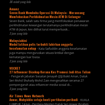
36 minit yang lalu
Amanz
Seven Bank Membuka Operasi Di Malaysia - Merancang
Memfokuskan Perkhidmatan Mesin ATM Di Selangor
-
Seven Bank, salah satu firma yang memfokuskan penawaran
perkhidmatan kewangan terutamanya perkhidmatan mesin
ATM di Jepun, kini dilihat turut memperluask...
2 jam yang lalu
Malaysiakini
Modul latihan polis terbukti lahirkan anggota
keselamatan cekap
-
Kata Saifuddin anggota keselamatan
juga mampu menguruskan situasi kritikal dengan
kematangan luar biasa.
2 jam yang lalu
VOCKET
27 Influencer Dicekup Kerana Kes Promosi Judi Atas Talian
-
Pengarah Jabatan Siasatan Jenayah (JSJ) Bukit Aman, Datuk
Seri Mohd Shuhaily Mohd Zain mengesahkan seramai 27
pempengaruh atau influencer media sosial di...
3 jam yang lalu
Air Times News Network
Anwar, Muhyiddin setuju henti pertikaian peribadi
-
KUALA
LUMPUR, 14 Jun - Perdana Menteri Datuk Seri Anwar Ibrahim