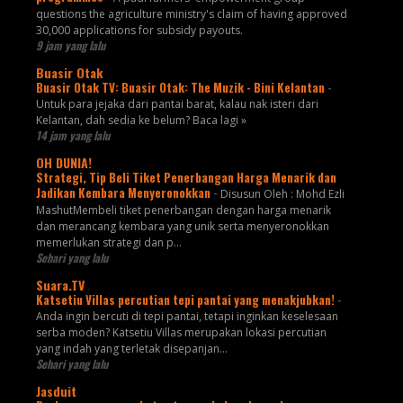
questions the agriculture ministry's claim of having approved
30,000 applications for subsidy payouts.
9 jam yang lalu
Buasir Otak
Buasir Otak TV: Buasir Otak: The Muzik - Bini Kelantan
-
Untuk para jejaka dari pantai barat, kalau nak isteri dari
Kelantan, dah sedia ke belum? Baca lagi »
14 jam yang lalu
OH DUNIA!
Strategi, Tip Beli Tiket Penerbangan Harga Menarik dan
Jadikan Kembara Menyeronokkan
-
Disusun Oleh : Mohd Ezli
MashutMembeli tiket penerbangan dengan harga menarik
dan merancang kembara yang unik serta menyeronokkan
memerlukan strategi dan p...
Sehari yang lalu
Suara.TV
Katsetiu Villas percutian tepi pantai yang menakjubkan!
-
Anda ingin bercuti di tepi pantai, tetapi inginkan keselesaan
serba moden? Katsetiu Villas merupakan lokasi percutian
yang indah yang terletak disepanjan...
Sehari yang lalu
Jasduit