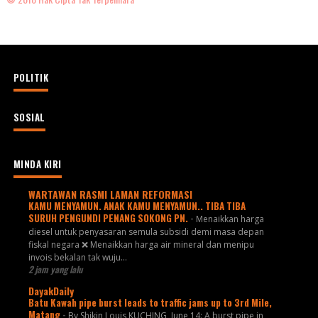
POLITIK
SOSIAL
MINDA KIRI
WARTAWAN RASMI LAMAN REFORMASI
KAMU MENYAMUN. ANAK KAMU MENYAMUN.. TIBA TIBA
SURUH PENGUNDI PENANG SOKONG PN.
-
Menaikkan harga
diesel untuk penyasaran semula subsidi demi masa depan
fiskal negara ❌ Menaikkan harga air mineral dan menipu
invois bekalan tak wuju...
2 jam yang lalu
DayakDaily
Batu Kawah pipe burst leads to traffic jams up to 3rd Mile,
Matang
-
By Shikin Louis KUCHING, June 14: A burst pipe in