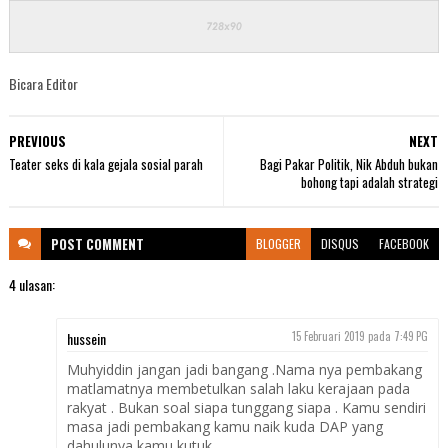
Bicara Editor
PREVIOUS
NEXT
Teater seks di kala gejala sosial parah
Bagi Pakar Politik, Nik Abduh bukan
bohong tapi adalah strategi
POST
COMMENT
BLOGGER
DISQUS
FACEBOOK
4 ulasan:
hussein
15 Februari 2019 pada 7:49 PG
Muhyiddin jangan jadi bangang .Nama nya pembakang
matlamatnya membetulkan salah laku kerajaan pada
rakyat . Bukan soal siapa tunggang siapa . Kamu sendiri
masa jadi pembakang kamu naik kuda DAP yang
dahulunya kamu kutuk .