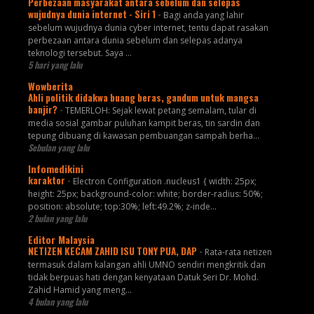
Perbezaan masyarakat antara sebelum dan selepas
wujudnya dunia internet - Siri 1
-
Bagi anda yang lahir
sebelum wujudnya dunia cyber internet, tentu dapat rasakan
perbezaan antara dunia sebelum dan selepas adanya
teknologi tersebut. Saya ...
5 hari yang lalu
Wowberita
Ahli politik didakwa buang beras, gandum untuk mangsa
banjir?
-
TEMERLOH: Sejak lewat petang semalam, tular di
media sosial gambar puluhan kampit beras, tin sardin dan
tepung dibuang di kawasan pembuangan sampah berha...
Sebulan yang lalu
Infomedikini
karaktor
-
Electron Configuration .nucleus1 { width: 25px;
height: 25px; background-color: white; border-radius: 50%;
position: absolute; top:30%; left:49.2%; z-inde...
2 bulan yang lalu
Editor Malaysia
NETIZEN KECAM ZAHID ISU TONY PUA, DAP
-
Rata-rata netizen
termasuk dalam kalangan ahli UMNO sendiri mengkritik dan
tidak berpuas hati dengan kenyataan Datuk Seri Dr. Mohd.
Zahid Hamid yang meng...
4 bulan yang lalu