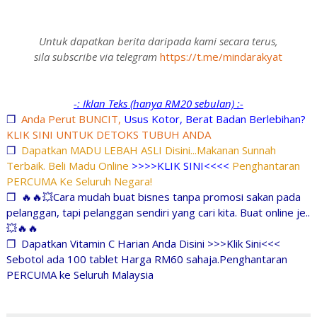
Untuk dapatkan berita daripada kami secara terus,
sila subscribe via telegram
https://t.me/mindarakyat
-: Iklan Teks (hanya RM20 sebulan) :-
❐
Anda Perut BUNCIT,
Usus Kotor, Berat Badan Berlebihan?
KLIK SINI UNTUK DETOKS TUBUH ANDA
❐
Dapatkan MADU LEBAH ASLI Disini...Makanan Sunnah
Terbaik. Beli Madu Online
>>>>KLIK SINI<<<<
Penghantaran
PERCUMA Ke Seluruh Negara!
❐
🔥🔥💥Cara mudah buat bisnes tanpa promosi sakan pada
pelanggan, tapi pelanggan sendiri yang cari kita. Buat online je..
💥🔥🔥
❐
Dapatkan Vitamin C Harian Anda Disini >>>Klik Sini<<<
Sebotol ada 100 tablet Harga RM60 sahaja.Penghantaran
PERCUMA ke Seluruh Malaysia