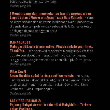
Edit or delete it, then start writing!
2 tahun yang lalu
| Membincang dan meneroka isu hasil pengembaraan
Empat Bulan 5 Universiti Awam Tiada Naib Canselor
-
Yang
peliknya sebahagian universiti berkenaan Naib Canselornya
dipendekkan tempoh kontrak sebagai Naib Canselor tetapi
tidak juga dilantik pengganti baru!
2 tahun yang lalu
MAHAGURU58
Mahaguru58.com is now active. Please update your links.
Thank You.
-
Dear beloved readers of Mahaguru58, I wish to
update you about the migration of my blog from using
Blogger, the Google owned and controlled platform. [ima...
3 tahun yang lalu
MiLo SuaM
Anwar Ibrahim sudah terima suntikan vaksin
-
PRESIDEN
Parti Keadilan Rakyat (KEADILAN), Datuk Seri Anwar Ibrahim
telah selesai menerima suntikan vaksin Covid-19 di klinik
kesihatan Kuala Lumpur pagi t...
3 tahun yang lalu
AGEN PERUBAHAN ®
Pejuang Rakyat Anwar Ibrahim tibai Muhyiddin... Terbaru
dalam Parlimen.
-