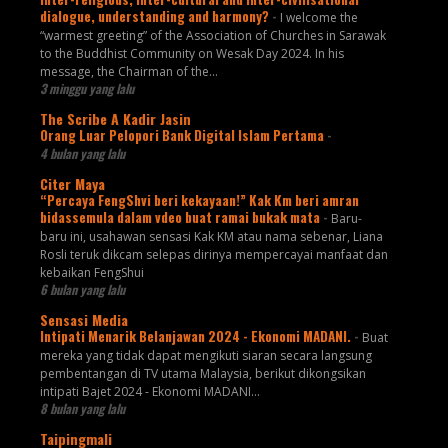
dialogue, understanding and harmony?
-
I welcome the
“warmest greeting” of the Association of Churches in Sarawak
to the Buddhist Community on Wesak Day 2024. In his
message, the Chairman of the...
3 minggu yang lalu
The Scribe A Kadir Jasin
Orang Luar Pelopori Bank Digital Islam Pertama
-
4 bulan yang lalu
Citer Maya
“Percaya FengShvi beri kekayaan!” Kak Km beri amran
bidassemula dalam vdeo buat ramai bukak mata
-
Baru-
baru ini, usahawan sensasi Kak KM atau nama sebenar, Liana
Rosli teruk dikcam selepas dirinya mempercayai manfaat dan
kebaikan FengShui
6 bulan yang lalu
Sensasi Media
Intipati Menarik Belanjawan 2024 - Ekonomi MADANI.
-
Buat
mereka yang tidak dapat mengikuti siaran secara langsung
pembentangan di TV utama Malaysia, berikut dikongsikan
intipati Bajet 2024 - Ekonomi MADANI...
8 bulan yang lalu
Taipingmali