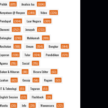
Politik
(611)
Analisis Isu
(504)
Kenyataan @ Respon
(349)
Video
(326)
Pendapat
(304)
Luar Negara
(301)
Ekonomi
(252)
Jenayah
(233)
Selongkar
(210)
Mahkamah
(199)
Kesihatan
(188)
Umum
(154)
Bongkar
(144)
Laporan
(128)
Tular
(124)
Pendidikan
(121)
Agama
(115)
Sosial
(115)
Sukan & Hiburan
(88)
Bicara Editor
(63)
Luahan
(62)
Gossip
(56)
Ragam
(53)
IT & Teknologi
(51)
Teguran
(51)
English Session
(37)
Flashback
(31)
Wanita
(30)
Info
(28)
Wawancara
(22)