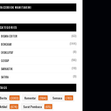
FACEBOOK WANITAKINI
CATEGORIES
(63)
BICARA EDITOR
(144)
BONGKAR
(8)
EKSKLUFSIF
(56)
GOSSIP
(10)
SARKASTIK
(9)
SATIRA
TAGS
Berita
(3303)
Komentar
(1184)
Semasa
(783)
Artikel
(674)
Surat Pembaca
(615)