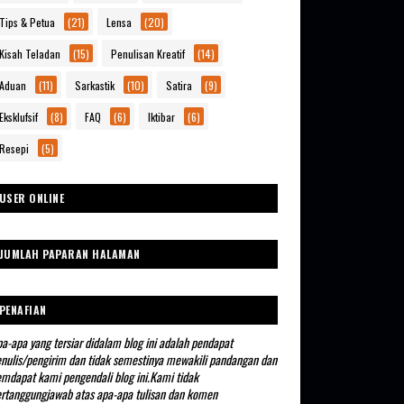
Tips & Petua
(21)
Lensa
(20)
Kisah Teladan
(15)
Penulisan Kreatif
(14)
Aduan
(11)
Sarkastik
(10)
Satira
(9)
Eksklufsif
(8)
FAQ
(6)
Iktibar
(6)
Resepi
(5)
USER ONLINE
JUMLAH PAPARAN HALAMAN
PENAFIAN
a-apa yang tersiar didalam blog ini adalah pendapat
nulis/pengirim dan tidak semestinya mewakili pandangan dan
mdapat kami pengendali blog ini.Kami tidak
rtanggungjawab atas apa-apa tulisan dan komen