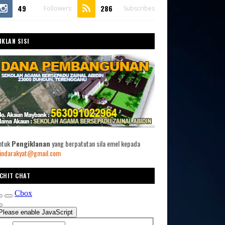
49
286
Followers
Subscribes
IKLAN SISI
ntuk
Pengiklanan
yang berpatutan sila emel kepada
indarakyat@gmail.com
CHIT CHAT