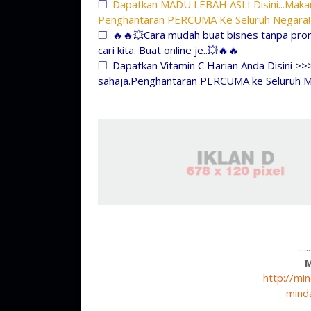
❐
Dapatkan MADU LEBAH ASLI Disini...Makan
Penghantaran PERCUMA Ke Seluruh Negara!
❐
🔥🔥💥Cara mudah buat bisnes tanpa prom
cari kita. Buat online je..💥🔥🔥
❐
Dapatkan Vitamin C Harian Anda Disini >>
sahaja.Penghantaran PERCUMA ke Seluruh M
....
http://mi
mind