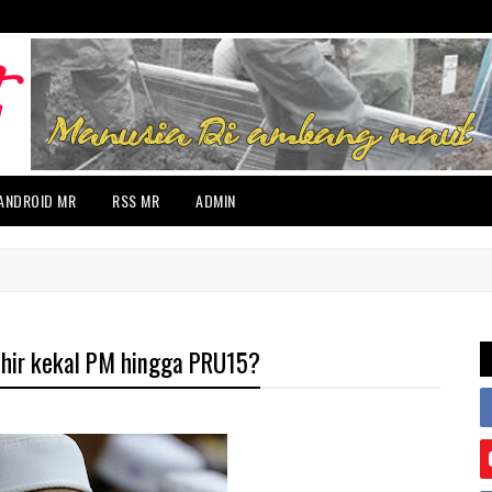
ANDROID MR
RSS MR
ADMIN
hir kekal PM hingga PRU15?