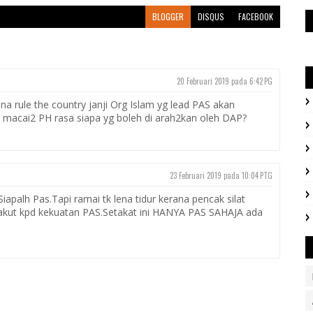
BLOGGER
DISQUS
FACEBOOK
20 Februari 2019 pada 6:42 PG
na rule the country janji Org Islam yg lead PAS akan
 macai2 PH rasa siapa yg boleh di arah2kan oleh DAP?
23 Februari 2019 pada 10:04 PTG
apalh Pas.Tapi ramai tk lena tidur kerana pencak silat
 takut kpd kekuatan PAS.Setakat ini HANYA PAS SAHAJA ada