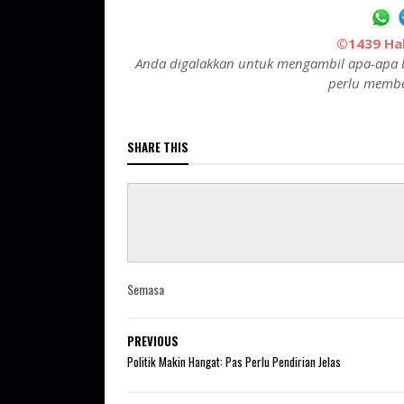
©1439 Hak
Anda digalakkan untuk mengambil apa-apa b
perlu membe
SHARE THIS
Semasa
PREVIOUS
Politik Makin Hangat: Pas Perlu Pendirian Jelas