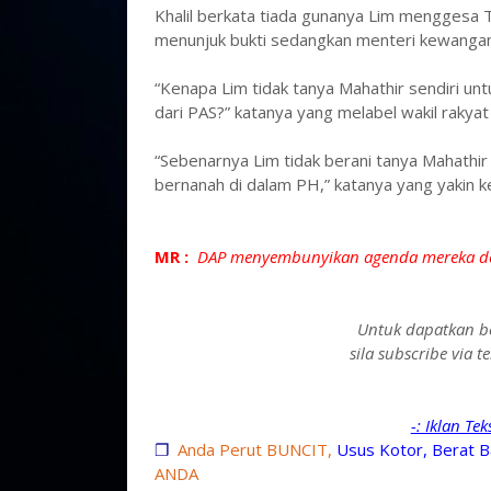
Khalil berkata tiada gunanya Lim menggesa T
menunjuk bukti sedangkan menteri kewangan 
“Kenapa Lim tidak tanya Mahathir sendiri 
dari PAS?” katanya yang melabel wakil rakyat
“Sebenarnya Lim tidak berani tanya Mahathi
bernanah di dalam PH,” katanya yang yakin 
MR :
DAP menyembunyikan agenda mereka den
Untuk dapatkan be
sila subscribe via 
-: Iklan Te
❐
Anda Perut BUNCIT,
Usus Kotor, Berat B
ANDA