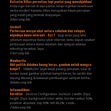
Katsetiu Villas percutian tepi pantai yang menakjubkan!
-
Anda ingin bercuti di tepi pantai, tetapi inginkan keselesaan
serba moden? Katsetiu Villas merupakan lokasi percutian
yang indah yang terletak disepanjan...
Sehari yang lalu
Jasduit
Perbezaan masyarakat antara sebelum dan selepas
wujudnya dunia internet - Siri 1
-
Bagi anda yang lahir
sebelum wujudnya dunia cyber internet, tentu dapat rasakan
perbezaan antara dunia sebelum dan selepas adanya
teknologi tersebut. Saya ...
5 hari yang lalu
Wowberita
Ahli politik didakwa buang beras, gandum untuk mangsa
banjir?
-
TEMERLOH: Sejak lewat petang semalam, tular di
media sosial gambar puluhan kampit beras, tin sardin dan
tepung dibuang di kawasan pembuangan sampah berha...
Sebulan yang lalu
Infomedikini
karaktor
-
Electron Configuration .nucleus1 { width: 25px;
height: 25px; background-color: white; border-radius: 50%;
position: absolute; top:30%; left:49.2%; z-inde...
2 bulan yang lalu