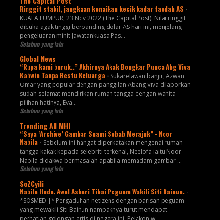
The Capital Post
Ringgit stabil, jangkaan kenaikan kecik kadar faedah AS
-
KUALA LUMPUR, 23 Nov 2022 (The Capital Post): Nilai ringgit
dibuka agak tinggi berbanding dolar AS hari ini, menjelang
pengeluaran minit Jawatankuasa Pas...
Setahun yang lalu
Global News
“Rupa kami buruk..” Akhirnya Akak Bongkar Punca Abg Viva
Kahwin Tanpa Restu Keluarga
-
Sukarelawan banjir, Azwan
Omar yang popular dengan panggilan Abang Viva dilaporkan
sudah selamat mendirikan rumah tangga dengan wanita
pilihan hatinya, Eva...
Setahun yang lalu
Trending All MHI
“Saya ‘Archive’ Gambar Suami Sebab Merajuk” - Noor
Nabila
-
Sebelum ini hangat diperkatakan mengenai rumah
tangga kakak kepada selebriti terkenal, Neelofa iaitu Noor
Nabila didakwa bermasalah apabila memadam gambar ...
Setahun yang lalu
SoZCyili
Nabila Huda, Awal Ashari Tibai Peguam Wakili Siti Bainun.
-
*SOSMED |* Pergaduhan netizens dengan barisan peguam
yang mewakili Siti Bainun nampaknya turut mendapat
perhatian golongan artis di negara ini. Pelakon w...