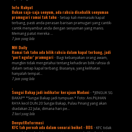
Info Rakyat
Bukan saja-saja senyum, ada rahsia disebalik senyuman
pramugari ramai tak tahu
-
Setiap kali memasuki kapal
terbang, pasti anda perasan barisan pramugari yang cantik-
cantik menyambut anda dengan senyuman yang manis.
Memang patut mereka ...
7 jam yang lalu
MH Daily
Ramai tak tahu ada bilik rahsia dalam kapal terbang, jadi
‘port ngular’ pramugari
-
Bagi kebanyakan orang awam,
mungkin tidak mengetahui tentang kehadiran bilik rahsia di
dalam setiap kapal terbang. Biasanya, yang kelihatan
hanyalah tempat...
7 jam yang lalu
.
Sungai Bakap jadi indikator kerajaan Madani
-
*JENGUK SG
BAKAP* *Sungai Bakap jadi tumpuan.* Foto: Ani.PILIHAN
RAYA kecil DUN 20 Sungai Bakap, Pulau Pinang yang akan
diadakan 22 Julai, dimana hari pe...
2 hari yang lalu
DenyutReformasi
KFC tak pernah ada dalam senarai boikot - BDS
-
KFC tidak