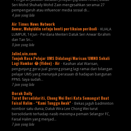
Seri Mohd Shuhaily Mohd Zain mengesahkan seramai 27
pempengaruh atau influencer media sosial di...
4 jam yang lalu
Air Times News Network
Anwar, Muhyiddin setuju henti pertikaian peribadi
-
KUALA
LUMPUR, 14 Jun - Perdana Menteri Datuk Seri Anwar Ibrahim
dan Tan Sri…
5 jam yang lalu
JalinLuin.com
Tunjuk Rasa Pelajar UMS Didalangi Warisan/UMNO Sekali
Lagi Hambar 😂 (Video) - Air
-
Kasihan alat Warisan,
pengunjung gerai jual goreng pisang lagi ramai dari bilangan
pelajar UMS yang menunjuk perasaan di hadapan bangunan
PPNS. Saya sudah...
7 jam yang lalu
Borak Daily
Turut Bersolidariti, Chong Wei Beri Kata Semangat Buat
Faisal Halim - “Kami Tunggu Awak”
-
Bekas jaguh badminton
nombor satu dunia, Datuk Wira Lee Chong Wei turut
bersolidariti terhadap nasib menimpa pemain Selangor FC,
Faisal Halim yang menjad...
7 jam yang lalu