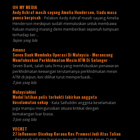
OH MY MEDIA
Aedy Ashraf masih sayang Amelia Henderson, tiada masa
punca berpisah
-
Pelakon Aedy Ashraf masih sayang Amelia
Henderson meskipun sudah memutuskan untuk membawa
haluan masing-masing demi memberikan sepenuh tumpuan
terhadap ker...
Sejam yang lalu
Amanz
Seven Bank Membuka Operasi Di Malaysia - Merancang
Memfokuskan Perkhidmatan Mesin ATM Di Selangor
-
Seven Bank, salah satu firma yang memfokuskan penawaran
perkhidmatan kewangan terutamanya perkhidmatan mesin
ATM di Jepun, kini dilihat turut memperluask...
3 jam yang lalu
Malaysiakini
Modul latihan polis terbukti lahirkan anggota
keselamatan cekap
-
Kata Saifuddin anggota keselamatan
juga mampu menguruskan situasi kritikal dengan
kematangan luar biasa.
3 jam yang lalu
VOCKET
27 Influencer Dicekup Kerana Kes Promosi Judi Atas Talian
-
Pengarah Jabatan Siasatan Jenayah (JSJ) Bukit Aman, Datuk