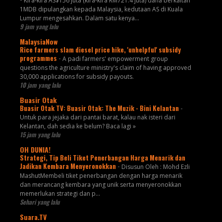
Kira-kira AS$156 juta (kira-kira RM721.4 juta) dana berkaitan
1MDB dipulangkan kepada Malaysia, kedutaan AS di Kuala
Lumpur mengesahkan. Dalam satu kenya...
9 jam yang lalu
MalaysiaNow
Rice farmers slam diesel price hike, 'unhelpful' subsidy
programmes
-
A padi farmers' empowerment group
questions the agriculture ministry's claim of having approved
30,000 applications for subsidy payouts.
10 jam yang lalu
Buasir Otak
Buasir Otak TV: Buasir Otak: The Muzik - Bini Kelantan
-
Untuk para jejaka dari pantai barat, kalau nak isteri dari
Kelantan, dah sedia ke belum? Baca lagi »
15 jam yang lalu
OH DUNIA!
Strategi, Tip Beli Tiket Penerbangan Harga Menarik dan
Jadikan Kembara Menyeronokkan
-
Disusun Oleh : Mohd Ezli
MashutMembeli tiket penerbangan dengan harga menarik
dan merancang kembara yang unik serta menyeronokkan
memerlukan strategi dan p...
Sehari yang lalu
Suara.TV