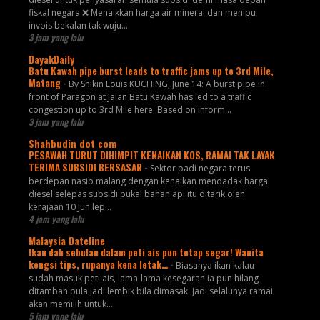
fiskal negara ❌ Menaikkan harga air mineral dan menipu
invois bekalan tak wuju...
3 jam yang lalu
DayakDaily
Batu Kawah pipe burst leads to traffic jams up to 3rd Mile,
Matang
-
By Shikin Louis KUCHING, June 14: A burst pipe in
front of Paragon at Jalan Batu Kawah has led to a traffic
congestion up to 3rd Mile here. Based on inform...
3 jam yang lalu
Shahbudin dot com
PESAWAH TURUT DIHIMPIT KENAIKAN KOS, RAMAI TAK LAYAK
TERIMA SUBSIDI BERSASAR
-
Sektor padi negara terus
berdepan nasib malang dengan kenaikan mendadak harga
diesel selepas subsidi pukal bahan api itu ditarik oleh
kerajaan 10 Jun lep...
4 jam yang lalu
Malaysia Dateline
Ikan dah sebulan dalam peti ais pun tetap segar! Wanita
kongsi tips, rupanya kena letak…
-
Biasanya ikan kalau
sudah masuk peti ais, lama-lama kesegaran ia pun hilang
ditambah pula jadi lembik bila dimasak. Jadi selalunya ramai
akan memilih untuk...
5 jam yang lalu