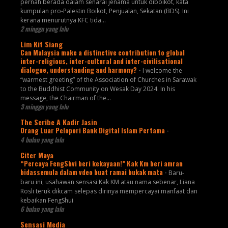
pernah berada dalam senarai jenama untuk diboikot, kata
kumpulan pro-Palestin Boikot, Penjualan, Sekatan (BDS). Ini
kerana menurutnya KFC tida...
2 minggu yang lalu
Lim Kit Siang
Can Malaysia make a distinctive contribution to global
inter-religious, inter-cultural and inter-civilisational
dialogue, understanding and harmony?
-
I welcome the
“warmest greeting” of the Association of Churches in Sarawak
to the Buddhist Community on Wesak Day 2024. In his
message, the Chairman of the...
3 minggu yang lalu
The Scribe A Kadir Jasin
Orang Luar Pelopori Bank Digital Islam Pertama
-
4 bulan yang lalu
Citer Maya
“Percaya FengShvi beri kekayaan!” Kak Km beri amran
bidassemula dalam vdeo buat ramai bukak mata
-
Baru-
baru ini, usahawan sensasi Kak KM atau nama sebenar, Liana
Rosli teruk dikcam selepas dirinya mempercayai manfaat dan
kebaikan FengShui
6 bulan yang lalu
Sensasi Media