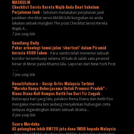
MASKULIN
Checklist Servis Kereta Wajib Anda Buat Sebelum
Perjalanan Jauh
-
Sebelum melakukan perjalanan jauh
pastikan checklist servis MASKULIN kongsikan ini anda
lakukan sebaik mungkin! The post Checklist Servis Kereta
Wajib A...
7 jam yang lalu
Gemilang Daily
Pakar arkeologi temui jalan ‘shortcut’ dalam Piramid
berusia 4500 tahun
-
Para saintis telah menemui sebuah
koridor tersembunyi selama 30 kaki di salah satu piramid
besar di Mesir pada Khamis lalu. Laporan dari New York Post
... ...
7 jam yang lalu
Beautifulnara - Gosip Artis Malaysia Terkini
“Mereka Hanya Bekerjasama Untuk Promosi Produk” -
Riena Diana Nafi Rampas Keith Foo Dari Tiz Zaqyah
-
Beberapa hari yang lalu, pelakon Riena Diana dan Keith Foo
mengakui mereka kini sedang menjalinkan hubungan cinta
selepas digandingkan dalam sebuah drama...
8 jam yang lalu
Suara Merdeka
AS pulangkan lebih RM720 juta dana 1MDB kepada Malaysia
-