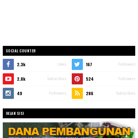
SOCIAL COUNTER
2.3k
167
Likes
Followers
2.8k
524
Subscribes
Followers
49
286
Followers
Subscribes
IKLAN SISI