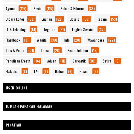
Agama
(115)
Sosial
(115)
Sukan & Hiburan
(88)
Bicara Editor
(63)
Luahan
(62)
Gossip
(56)
Ragam
(53)
IT & Teknologi
(51)
Teguran
(51)
English Session
(37)
Flashback
(31)
Wanita
(30)
Info
(28)
Wawancara
(22)
Tips & Petua
(21)
Lensa
(20)
Kisah Teladan
(15)
Penulisan Kreatif
(14)
Aduan
(11)
Sarkastik
(10)
Satira
(9)
Eksklufsif
(8)
FAQ
(6)
Iktibar
(6)
Resepi
(5)
USER ONLINE
JUMLAH PAPARAN HALAMAN
PENAFIAN