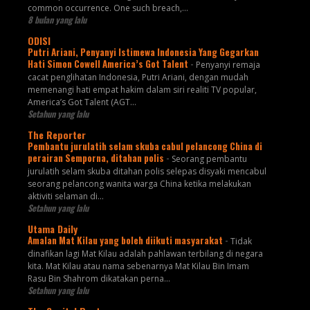
common occurrence. One such breach,...
8 bulan yang lalu
ODISI
Putri Ariani, Penyanyi Istimewa Indonesia Yang Gegarkan
Hati Simon Cowell America’s Got Talent
-
Penyanyi remaja
cacat penglihatan Indonesia, Putri Ariani, dengan mudah
memenangi hati empat hakim dalam siri realiti TV popular,
America’s Got Talent (AGT...
Setahun yang lalu
The Reporter
Pembantu jurulatih selam skuba cabul pelancong China di
perairan Semporna, ditahan polis
-
Seorang pembantu
jurulatih selam skuba ditahan polis selepas disyaki mencabul
seorang pelancong wanita warga China ketika melakukan
aktiviti selaman di...
Setahun yang lalu
Utama Daily
Amalan Mat Kilau yang boleh diikuti masyarakat
-
Tidak
dinafikan lagi Mat Kilau adalah pahlawan terbilang di negara
kita. Mat Kilau atau nama sebenarnya Mat Kilau Bin Imam
Rasu Bin Shahrom dikatakan perna...
Setahun yang lalu