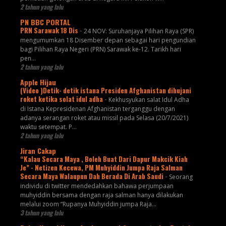
2 tahun yang lalu
PN BBC PORTAL
PRN Sarawak 18 Dis
-
24 NOV: Suruhanjaya Pilihan Raya (SPR)
mengumumkan 18 Disember depan sebagai hari pengundian
bagi Pilihan Raya Negeri (PRN) Sarawak ke-12. Tarikh hari
pen...
2 tahun yang lalu
Apple Hijau
(Video )Detik- detik istana Presiden Afghanistan dihujani
roket ketika solat idul adha
-
Kekhusyukan salat Idul Adha
di Istana Kepresidenan Afghanistan terganggu dengan
adanya serangan roket atau missil pada Selasa (20/7/2021)
waktu setempat. P...
2 tahun yang lalu
Jiran Cakap
“Kalau Secara Maya , Boleh Buat Dari Dapur Makcik Kiah
Je” - Netizen Kecewa, PM Muhyiddin Jumpa Raja Salman
Secara Maya Walaupun Dah Berada Di Arab Saudi
-
Seorang
individu di twitter mendedahkan bahawa perjumpaan
muhyiddin bersama dengan raja salman hanya dilakukan
melalui zoom “Rupanya Muhyiddin jumpa Raja...
3 tahun yang lalu