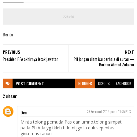
Berita
PREVIOUS
NEXT
Presiden PFA akhirnya letak jawatan
PH jangan diam isu berhala di surau —
Borhan Ahmad Zakaria
POST
COMMENT
BLOGGER
DISQUS
FACEBOOK
2 ulasan:
Den
23 Februari 2019 pada 11:25 PTG
Minta tolong pemuda Pas dan umno.tolong simpati
pada Ph.Ada yg tkleh tido ni.jgn la duk sepentas
gini.rimas tauuu