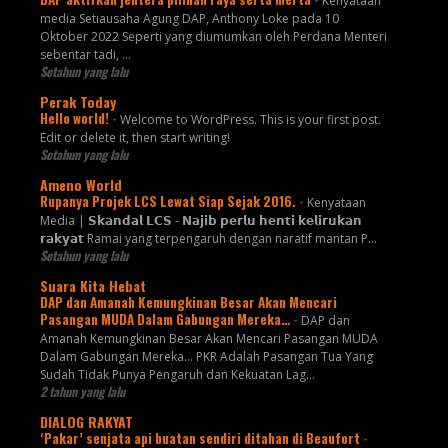
Kenyataan
media Setiausaha Agung DAP, Anthony Loke pada 10
Oktober 2022 Seperti yang diumumkan oleh Perdana Menteri
sebentar tadi, …
Setahun yang lalu
Perak Today
Hello world!
-
Welcome to WordPress. This is your first post.
Edit or delete it, then start writing!
Setahun yang lalu
Ameno World
Rupanya Projek LCS Lewat Siap Sejak 2016.
-
Kenyataan
Media | 𝗦𝗸𝗮𝗻𝗱𝗮𝗹 𝗟𝗖𝗦 - 𝗡𝗮𝗷𝗶𝗯 𝗽𝗲𝗿𝗹𝘂 𝗵𝗲𝗻𝘁𝗶 𝗸𝗲𝗹𝗶𝗿𝘂𝗸𝗮𝗻
𝗿𝗮𝗸𝘆𝗮𝘁 Ramai yang terpengaruh dengan naratif mantan P...
Setahun yang lalu
Suara Kita Hebat
DAP dan Amanah Kemungkinan Besar Akan Mencari
Pasangan MUDA Dalam Gabungan Mereka…
-
DAP dan
Amanah Kemungkinan Besar Akan Mencari Pasangan MUDA
Dalam Gabungan Mereka… PKR Adalah Pasangan Tua Yang
Sudah Tidak Punya Pengaruh dan Kekuatan Lag...
2 tahun yang lalu
DIALOG RAKYAT
‘Pakar’ senjata api buatan sendiri ditahan di Beaufort
-