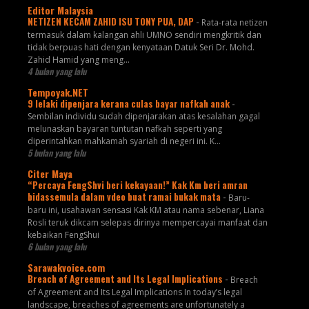
Editor Malaysia
NETIZEN KECAM ZAHID ISU TONY PUA, DAP
-
Rata-rata netizen
termasuk dalam kalangan ahli UMNO sendiri mengkritik dan
tidak berpuas hati dengan kenyataan Datuk Seri Dr. Mohd.
Zahid Hamid yang meng...
4 bulan yang lalu
Tempoyak.NET
9 lelaki dipenjara kerana culas bayar nafkah anak
-
Sembilan individu sudah dipenjarakan atas kesalahan gagal
melunaskan bayaran tuntutan nafkah seperti yang
diperintahkan mahkamah syariah di negeri ini. K...
5 bulan yang lalu
Citer Maya
“Percaya FengShvi beri kekayaan!” Kak Km beri amran
bidassemula dalam vdeo buat ramai bukak mata
-
Baru-
baru ini, usahawan sensasi Kak KM atau nama sebenar, Liana
Rosli teruk dikcam selepas dirinya mempercayai manfaat dan
kebaikan FengShui
6 bulan yang lalu
Sarawakvoice.com
Breach of Agreement and Its Legal Implications
-
Breach
of Agreement and Its Legal Implications In today’s legal
landscape, breaches of agreements are unfortunately a