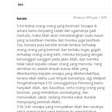
Balas
hussein
24 Februari 2019 pada 7:34 PG
5:54 Wahai orang-orang yang beriman! Sesiapa di
antara kamu berpaling tadah dari ugamanya (jadi
murtad), maka Allah akan mendatangkan suatu kaum
yang Ia kasihkan mereka dan mereka juga kasihkan
Dia; mereka pula bersifat lemah-lembut terhadap
orang-orang yang beriman dan berlaku tegas gagah
terhadap orang-orang kafir, mereka berjuang dengan
bersungguh-sungguh pada jalan Allah, dan mereka
tidak takut kepada celaan orang yang mencela. Yang
demikian itu adalah limpah kurnia Allah yang
diberikanNya kepada sesiapa yang dikehendakiNya;
kerana Allah Maha Luas limpah kurniaNya, lagi Meliputi
PengetahuanNya.5:55 Sesungguhnya Penolong kamu
hanyalah Allah, dan RasulNya, serta orang-orang yang
beriman, yang mendirikan sembahyang, dan
menunaikan zakat, sedang mereka rukuk (tunduk
menjunjung perintah Allah).
5:56 Dan sesiapa yang menjadikan Allah dan rasulnya
serta orang-orang yang beriman itu penolongnya