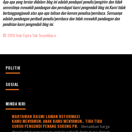
Apa-apa yang tersiar didalam blog ini adalah pendapat penulis/pengirim dan tidak
semestinya mewakili pandangan dan pemdapat kami pengendali blog ini.Kami tidak
bertanggungjawab atas apa-apa tulisan dan komen penulisa/pembaca. Semuanya
adalah pandangan peribadi penulis/pembaca dan tidak mewakili pandangan dan
pendirian kami pengendali blog ini.
© 2018 Hak Cipta Tak Terpelihara
POLITIK
SOSIAL
MINDA KIRI
WARTAWAN RASMI LAMAN REFORMASI
KAMU MENYAMUN. ANAK KAMU MENYAMUN.. TIBA TIBA
SURUH PENGUNDI PENANG SOKONG PN.
-
Menaikkan harga
diesel untuk penyasaran semula subsidi demi masa depan