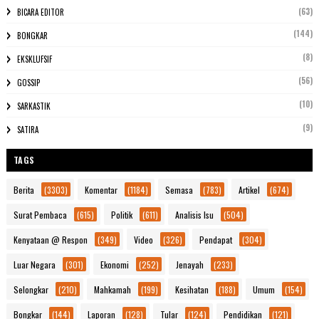
(63)
BICARA EDITOR
(144)
BONGKAR
(8)
EKSKLUFSIF
(56)
GOSSIP
(10)
SARKASTIK
(9)
SATIRA
TAGS
Berita
(3303)
Komentar
(1184)
Semasa
(783)
Artikel
(674)
Surat Pembaca
(615)
Politik
(611)
Analisis Isu
(504)
Kenyataan @ Respon
(349)
Video
(326)
Pendapat
(304)
Luar Negara
(301)
Ekonomi
(252)
Jenayah
(233)
Selongkar
(210)
Mahkamah
(199)
Kesihatan
(188)
Umum
(154)
Bongkar
(144)
Laporan
(128)
Tular
(124)
Pendidikan
(121)