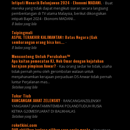
Intipati Menarik Belanjawan 2024 - Ekonomi MADANI.
-
Buat
mereka yang tidak dapat mengikuti siaran secara langsung
pembentangan di TV utama Malaysia, berikut dikongsikan
intipati Bajet 2024 - Ekonomi MADANI...
8 bulan yang lalu
Taipingmali
ASPAL TERAKHIR KALIMANTAN‼️ Batas Negara (Gak
sembarangan orang bisa kes...
-
8 bulan yang lalu
Menconteng Untuk Perubahan™
Apa kaitan pemecatan KJ, Noh Omar dengan kejatuhan
kerajaan pimpinan Anwar?
-
Kau orang sedar ke tidak, usaha
tidak pernah jemu oleh gerombolan walaun untuk
menjahanamkan kerajaan perpaduan DS Anwar tidak pernah
luntur Perjalanan mas...
Setahun yang lalu
Tukar Tiub
RANCANGAN JAHAT ZELENSKY
-
RANCANGANZELENSKY
YANGAMAT JAHATAMINTEMBAK POLANDTUDUH RUSIA
KETIKA G20MESYUARAT DI BALIKHALAS
Setahun yang lalu
roketkini.com
DAP aktifkan jentera pilihan raya serta merta
-