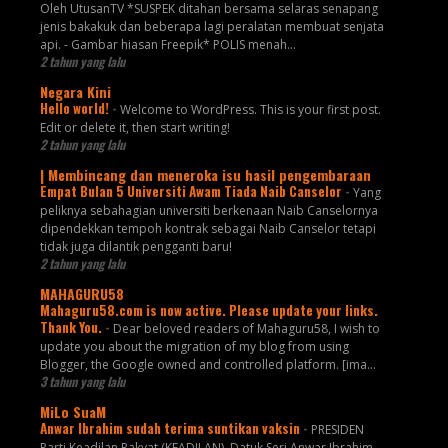
Oleh UtusanTV *SUSPEK ditahan bersama selaras senapang
jenis bakakuk dan beberapa lagi peralatan membuat senjata
api. - Gambar hiasan Freepik* POLIS menah...
2 tahun yang lalu
Negara Kini
Hello world!
-
Welcome to WordPress. This is your first post.
Edit or delete it, then start writing!
2 tahun yang lalu
| Membincang dan meneroka isu hasil pengembaraan
Empat Bulan 5 Universiti Awam Tiada Naib Canselor
-
Yang
peliknya sebahagian universiti berkenaan Naib Canselornya
dipendekkan tempoh kontrak sebagai Naib Canselor tetapi
tidak juga dilantik pengganti baru!
2 tahun yang lalu
MAHAGURU58
Mahaguru58.com is now active. Please update your links.
Thank You.
-
Dear beloved readers of Mahaguru58, I wish to
update you about the migration of my blog from using
Blogger, the Google owned and controlled platform. [ima...
3 tahun yang lalu
MiLo SuaM
Anwar Ibrahim sudah terima suntikan vaksin
-
PRESIDEN
Parti Keadilan Rakyat (KEADILAN), Datuk Seri Anwar Ibrahim