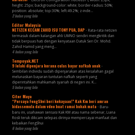
height: 25px; background-color: white; border-radius: 50%;
position: absolute; top:30%; left:49.2%; z-inde...
2 bulan yang lalu
Editor Malaysia
NETIZEN KECAM ZAHID ISU TONY PUA, DAP
-
Rata-rata netizen
termasuk dalam kalangan ahli UMNO sendiri mengkritik dan
tidak berpuas hati dengan kenyataan Datuk Seri Dr. Mohd.
Zahid Hamid yang meng...
4 bulan yang lalu
Tempoyak.NET
9 lelaki dipenjara kerana culas bayar nafkah anak
-
Sembilan individu sudah dipenjarakan atas kesalahan gagal
melunaskan bayaran tuntutan nafkah seperti yang
diperintahkan mahkamah syariah di negeri ini. K...
5 bulan yang lalu
Citer Maya
“Percaya FengShvi beri kekayaan!” Kak Km beri amran
bidassemula dalam vdeo buat ramai bukak mata
-
Baru-
baru ini, usahawan sensasi Kak KM atau nama sebenar, Liana
Rosli teruk dikcam selepas dirinya mempercayai manfaat dan
kebaikan FengShui
6 bulan yang lalu