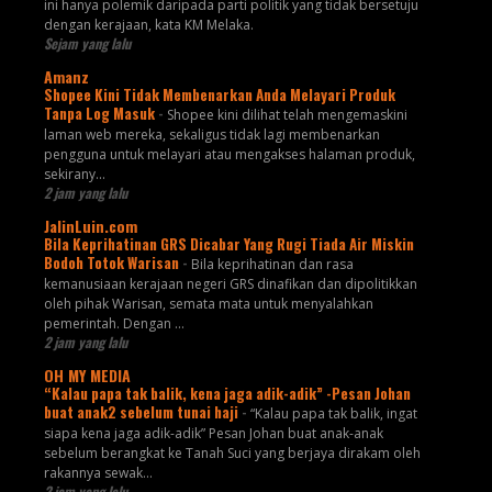
ini hanya polemik daripada parti politik yang tidak bersetuju
dengan kerajaan, kata KM Melaka.
Sejam yang lalu
Amanz
Shopee Kini Tidak Membenarkan Anda Melayari Produk
Tanpa Log Masuk
-
Shopee kini dilihat telah mengemaskini
laman web mereka, sekaligus tidak lagi membenarkan
pengguna untuk melayari atau mengakses halaman produk,
sekirany...
2 jam yang lalu
JalinLuin.com
Bila Keprihatinan GRS Dicabar Yang Rugi Tiada Air Miskin
Bodoh Totok Warisan
-
Bila keprihatinan dan rasa
kemanusiaan kerajaan negeri GRS dinafikan dan dipolitikkan
oleh pihak Warisan, semata mata untuk menyalahkan
pemerintah. Dengan ...
2 jam yang lalu
OH MY MEDIA
“Kalau papa tak balik, kena jaga adik-adik” -Pesan Johan
buat anak2 sebelum tunai haji
-
“Kalau papa tak balik, ingat
siapa kena jaga adik-adik” Pesan Johan buat anak-anak
sebelum berangkat ke Tanah Suci yang berjaya dirakam oleh
rakannya sewak...
2 jam yang lalu