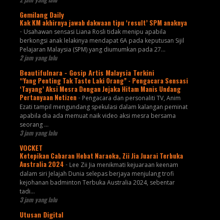
Gemilang Daily
Kak KM akhirnya jawab dakwaan tipu ‘result’ SPM anaknya
-
Usahawan sensasi Liana Rosli tidak menipu apabila
berkongsi anak lelakinya mendapat 6A pada keputusan Sijil
Pelajaran Malaysia (SPM) yang diumumkan pada 27...
2 jam yang lalu
Beautifulnara - Gosip Artis Malaysia Terkini
“Yang Penting Tak Taste Laki Orang” - Pengacara Sensasi
‘Tayang’ Aksi Mesra Dengan Jejaka Hitam Manis Undang
Pertanyaan Netizen
-
Pengacara dan personaliti TV, Anim
Ezati tampil mengundang spekulasi dalam kalangan peminat
apabila dia ada memuat naik video aksi mesra bersama
seorang ...
3 jam yang lalu
VOCKET
Ketepikan Cabaran Hebat Naraoka, Zii Jia Juarai Terbuka
Australia 2024
-
Lee Zii Jia menikmati kejuaraan keenam
dalam siri Jelajah Dunia selepas berjaya menjulang trofi
kejohanan badminton Terbuka Australia 2024, sebentar
tadi...
3 jam yang lalu
Utusan Digital