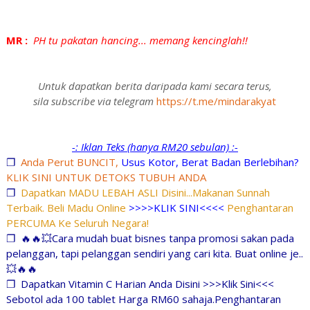
MR :
PH tu pakatan hancing... memang kencinglah!!
Untuk dapatkan berita daripada kami secara terus,
sila subscribe via telegram
https://t.me/mindarakyat
-: Iklan Teks (hanya RM20 sebulan) :-
❐
Anda Perut BUNCIT,
Usus Kotor, Berat Badan Berlebihan?
KLIK SINI UNTUK DETOKS TUBUH ANDA
❐
Dapatkan MADU LEBAH ASLI Disini...Makanan Sunnah
Terbaik. Beli Madu Online
>>>>KLIK SINI<<<<
Penghantaran
PERCUMA Ke Seluruh Negara!
❐
🔥🔥💥Cara mudah buat bisnes tanpa promosi sakan pada
pelanggan, tapi pelanggan sendiri yang cari kita. Buat online je..
💥🔥🔥
❐
Dapatkan Vitamin C Harian Anda Disini >>>Klik Sini<<<
Sebotol ada 100 tablet Harga RM60 sahaja.Penghantaran