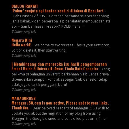
DIALOG RAKYAT
‘Pakar’ senjata api buatan sendiri ditahan di Beaufort
-
Oleh UtusanTV *SUSPEK ditahan bersama selaras senapang
jenis bakakuk dan beberapa lagi peralatan membuat senjata
api. - Gambar hiasan Freepik* POLIS menah...
2 tahun yang lalu
Negara Kini
Hello world!
-
Welcome to WordPress. This is your first post.
Edit or delete it, then start writing!
2 tahun yang lalu
| Membincang dan meneroka isu hasil pengembaraan
Empat Bulan 5 Universiti Awam Tiada Naib Canselor
-
Yang
peliknya sebahagian universiti berkenaan Naib Canselornya
dipendekkan tempoh kontrak sebagai Naib Canselor tetapi
tidak juga dilantik pengganti baru!
2 tahun yang lalu
MAHAGURU58
Mahaguru58.com is now active. Please update your links.
Thank You.
-
Dear beloved readers of Mahaguru58, I wish to
update you about the migration of my blog from using
Blogger, the Google owned and controlled platform. [ima...
3 tahun yang lalu