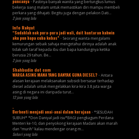
puncanya
-
Pastinya banyak wanita yang bertungkus lumus
bekerja siang malam untuk memastikan diri mampu membeli
perkara yang dihajati. Begitu juga dengan pelakon Dati...
2 jam yang lalu
Info Rakyat
“Sudahlah nak pura-pura jadi wali, duit hantaran kahwin
aku pun bapa cuba kebas”
-
Seorang wanita mengalami
kemurungan sebaik sahaja mengetahui dirinya adalah anak
tidak sah taraf kepada ibu dan bapa kandungnya ketika
berusia 29 tahun. Be...
2 jam yang lalu
Shahbudin dot com
WARGA ASING MANA YANG BANYAK GUNA DIESEL?
-
Antara
alasan kerajaan melaksanakan subsidi bersasar terhadap
diesel adalah untuk mengelakkan kira-kira 3.8 juta warga
asing di negara ini daripada turut...
12 jam yang lalu
.
Berhenti menjadi anai-anai dalam kerajaan
-
*SESUDAH
SUBUH* *Don Daniyal jadi isu*BAGI pengkagum Perdana
Menteri ke-10, dan penyokong kerajaan Madani akan marah
dan "murih" kalau mendengar orang m...
Sehari yang lalu