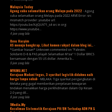
Malaysia Today
Agong cuba selamatkan orang Melayu pada 2022
-
Agong
cuba selamatkan orang Melayu pada 2022 ARVE Error: src
mismatch provider: youtube url:
https://youtu.be/XzJQUV71_s4 src in org:
https://www.youtube...
4 jam yang lalu
Ibnu Hasyim
AS menuju bangkrap. Lihat komen rakyat dalam blog ini..
-
*Gambar hiasan* Unknown commented on "Palestin:
Solidariti D-8 & PAS jelajah Selamatkan M'sia" 1 Dollar BRICS
bersamaan dengan 55 US dollar. Amerika b...
5 jam yang lalu
MYKMU.NET
Kerajaan Madani tegas, 3 syarikat logistik didakwa naik
harga tanpa sebab
-
MELAKA: Tiga syarikat pengangkutan di
Melaka yang gagal memberikan penjelasan kewajaran
tindakan menaikkan harga perkhidmatan dalam Op Kesan
2.0 yang dil...
6 jam yang lalu
1Media.My
Kezaliman Sistematik Kerajaan PH/BN Terhadap ADN PN &