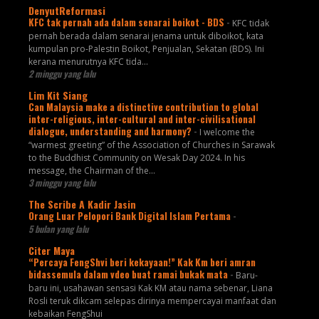
DenyutReformasi
KFC tak pernah ada dalam senarai boikot - BDS
-
KFC tidak
pernah berada dalam senarai jenama untuk diboikot, kata
kumpulan pro-Palestin Boikot, Penjualan, Sekatan (BDS). Ini
kerana menurutnya KFC tida...
2 minggu yang lalu
Lim Kit Siang
Can Malaysia make a distinctive contribution to global
inter-religious, inter-cultural and inter-civilisational
dialogue, understanding and harmony?
-
I welcome the
“warmest greeting” of the Association of Churches in Sarawak
to the Buddhist Community on Wesak Day 2024. In his
message, the Chairman of the...
3 minggu yang lalu
The Scribe A Kadir Jasin
Orang Luar Pelopori Bank Digital Islam Pertama
-
5 bulan yang lalu
Citer Maya
“Percaya FengShvi beri kekayaan!” Kak Km beri amran
bidassemula dalam vdeo buat ramai bukak mata
-
Baru-
baru ini, usahawan sensasi Kak KM atau nama sebenar, Liana
Rosli teruk dikcam selepas dirinya mempercayai manfaat dan
kebaikan FengShui