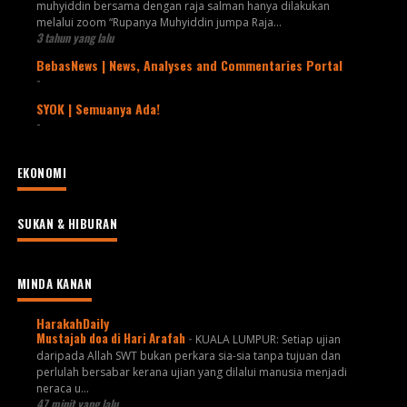
muhyiddin bersama dengan raja salman hanya dilakukan
melalui zoom “Rupanya Muhyiddin jumpa Raja...
3 tahun yang lalu
BebasNews | News, Analyses and Commentaries Portal
-
SYOK | Semuanya Ada!
-
EKONOMI
SUKAN & HIBURAN
MINDA KANAN
HarakahDaily
Mustajab doa di Hari Arafah
-
KUALA LUMPUR: Setiap ujian
daripada Allah SWT bukan perkara sia-sia tanpa tujuan dan
perlulah bersabar kerana ujian yang dilalui manusia menjadi
neraca u...
47 minit yang lalu