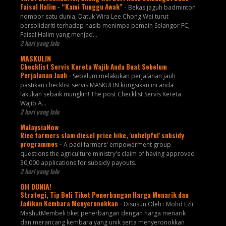
Faisal Halim - “Kami Tunggu Awak”
-
Bekas jaguh badminton
nombor satu dunia, Datuk Wira Lee Chong Wei turut
bersolidariti terhadap nasib menimpa pemain Selangor FC,
Faisal Halim yang menjad...
2 hari yang lalu
MASKULIN
Checklist Servis Kereta Wajib Anda Buat Sebelum
Perjalanan Jauh
-
Sebelum melakukan perjalanan jauh
pastikan checklist servis MASKULIN kongsikan ini anda
lakukan sebaik mungkin! The post Checklist Servis Kereta
Wajib A...
2 hari yang lalu
MalaysiaNow
Rice farmers slam diesel price hike, 'unhelpful' subsidy
programmes
-
A padi farmers' empowerment group
questions the agriculture ministry's claim of having approved
30,000 applications for subsidy payouts.
2 hari yang lalu
OH DUNIA!
Strategi, Tip Beli Tiket Penerbangan Harga Menarik dan
Jadikan Kembara Menyeronokkan
-
Disusun Oleh : Mohd Ezli
MashutMembeli tiket penerbangan dengan harga menarik
dan merancang kembara yang unik serta menyeronokkan