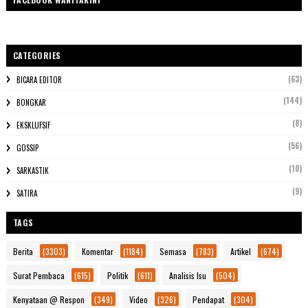
CATEGORIES
(63)
BICARA EDITOR
(144)
BONGKAR
(8)
EKSKLUFSIF
(56)
GOSSIP
(10)
SARKASTIK
(9)
SATIRA
TAGS
Berita
(3303)
Komentar
(1184)
Semasa
(783)
Artikel
(674)
Surat Pembaca
(615)
Politik
(611)
Analisis Isu
(504)
Kenyataan @ Respon
(349)
Video
(326)
Pendapat
(304)