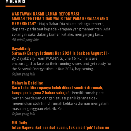
MINDA KIRI
WARTAWAN RASMI LAMAN REFORMASI
ADAKAH TENTERA TIDAK WAJIB TAAT PADA KERAJAAN YANG
MEMERINTAH?
-
Najib Bakar Dia ni kata sebagai tentera,
depa tak perlu taat kepada kerajaan yang memerintah. Ada
sorang ni suka datang komen kat aku, menganjing ker...
48 minit yang lalu
DayakDaily
Sarawak Energy Isthmus Run 2024 is back on August 11
-
By DayakDaily Team KUCHING, June 16: Runners are
encouraged to lace up their running shoes and get ready for
the Sarawak Energy Isthmus Run 2024, happening...
Sejam yang lalu
Malaysia Dateline
Baru tahu lilin rupanya boleh dibuat sendiri di rumah,
hanya perlu guna 2 bahan sahaja!
-
Pemilik rumah pasti
pernah berdepan dengan situasi panik kerana tidak
menemukan stok lilin di rumah ketika kediaman mengalami
masalah gangguan elektrik. Ke...
Sejam yang lalu
MH Daily
Intan Najuwa ikut nasihat suami, tak ambil ‘job’ tahun ini