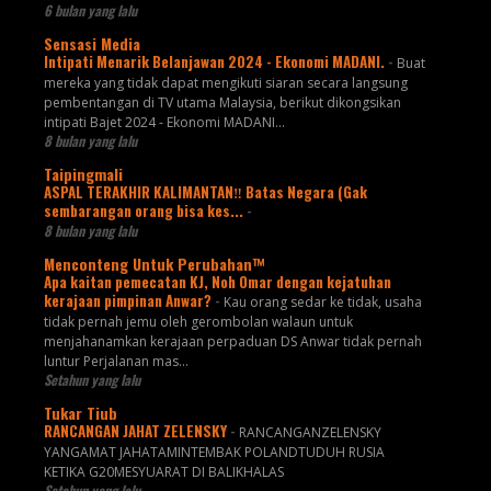
6 bulan yang lalu
Sensasi Media
Intipati Menarik Belanjawan 2024 - Ekonomi MADANI.
-
Buat
mereka yang tidak dapat mengikuti siaran secara langsung
pembentangan di TV utama Malaysia, berikut dikongsikan
intipati Bajet 2024 - Ekonomi MADANI...
8 bulan yang lalu
Taipingmali
ASPAL TERAKHIR KALIMANTAN‼️ Batas Negara (Gak
sembarangan orang bisa kes...
-
8 bulan yang lalu
Menconteng Untuk Perubahan™
Apa kaitan pemecatan KJ, Noh Omar dengan kejatuhan
kerajaan pimpinan Anwar?
-
Kau orang sedar ke tidak, usaha
tidak pernah jemu oleh gerombolan walaun untuk
menjahanamkan kerajaan perpaduan DS Anwar tidak pernah
luntur Perjalanan mas...
Setahun yang lalu
Tukar Tiub
RANCANGAN JAHAT ZELENSKY
-
RANCANGANZELENSKY
YANGAMAT JAHATAMINTEMBAK POLANDTUDUH RUSIA
KETIKA G20MESYUARAT DI BALIKHALAS
Setahun yang lalu