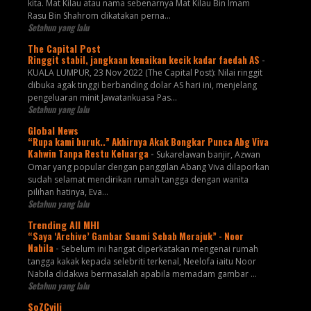
kita. Mat Kilau atau nama sebenarnya Mat Kilau Bin Imam
Rasu Bin Shahrom dikatakan perna...
Setahun yang lalu
The Capital Post
Ringgit stabil, jangkaan kenaikan kecik kadar faedah AS
-
KUALA LUMPUR, 23 Nov 2022 (The Capital Post): Nilai ringgit
dibuka agak tinggi berbanding dolar AS hari ini, menjelang
pengeluaran minit Jawatankuasa Pas...
Setahun yang lalu
Global News
“Rupa kami buruk..” Akhirnya Akak Bongkar Punca Abg Viva
Kahwin Tanpa Restu Keluarga
-
Sukarelawan banjir, Azwan
Omar yang popular dengan panggilan Abang Viva dilaporkan
sudah selamat mendirikan rumah tangga dengan wanita
pilihan hatinya, Eva...
Setahun yang lalu
Trending All MHI
“Saya ‘Archive’ Gambar Suami Sebab Merajuk” - Noor
Nabila
-
Sebelum ini hangat diperkatakan mengenai rumah
tangga kakak kepada selebriti terkenal, Neelofa iaitu Noor
Nabila didakwa bermasalah apabila memadam gambar ...
Setahun yang lalu
SoZCyili