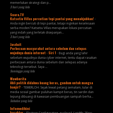
memerlukan strategi dan p...
3 hari yang lalu
Suara.TV
Katsetiu Villas percutian tepi pantai yang menakjubkan!
-
Anda ingin bercuti di tepi pantai, tetapi inginkan keselesaan
serba moden? Katsetiu Villas merupakan lokasi percutian
yang indah yang terletak disepanjan...
3 hari yang lalu
Jasduit
Perbezaan masyarakat antara sebelum dan selepas
wujudnya dunia internet - Siri 1
-
Bagi anda yang lahir
sebelum wujudnya dunia cyber internet, tentu dapat rasakan
perbezaan antara dunia sebelum dan selepas adanya
teknologi tersebut. Saya ...
Seminggu yang lalu
Wowberita
Ahli politik didakwa buang beras, gandum untuk mangsa
banjir?
-
TEMERLOH: Sejak lewat petang semalam, tular di
media sosial gambar puluhan kampit beras, tin sardin dan
tepung dibuang di kawasan pembuangan sampah berha...
Sebulan yang lalu
Infomedikini
karaktor
-
Electron Configuration .nucleus1 { width: 25px;