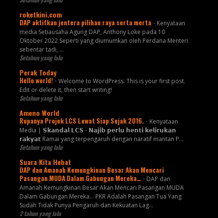
roketkini.com
DAP aktifkan jentera pilihan raya serta merta
-
Kenyataan
media Setiausaha Agung DAP, Anthony Loke pada 10
Oktober 2022 Seperti yang diumumkan oleh Perdana Menteri
sebentar tadi, …
Setahun yang lalu
Perak Today
Hello world!
-
Welcome to WordPress. This is your first post.
Edit or delete it, then start writing!
Setahun yang lalu
Ameno World
Rupanya Projek LCS Lewat Siap Sejak 2016.
-
Kenyataan
Media | 𝗦𝗸𝗮𝗻𝗱𝗮𝗹 𝗟𝗖𝗦 - 𝗡𝗮𝗷𝗶𝗯 𝗽𝗲𝗿𝗹𝘂 𝗵𝗲𝗻𝘁𝗶 𝗸𝗲𝗹𝗶𝗿𝘂𝗸𝗮𝗻
𝗿𝗮𝗸𝘆𝗮𝘁 Ramai yang terpengaruh dengan naratif mantan P...
Setahun yang lalu
Suara Kita Hebat
DAP dan Amanah Kemungkinan Besar Akan Mencari
Pasangan MUDA Dalam Gabungan Mereka…
-
DAP dan
Amanah Kemungkinan Besar Akan Mencari Pasangan MUDA
Dalam Gabungan Mereka… PKR Adalah Pasangan Tua Yang
Sudah Tidak Punya Pengaruh dan Kekuatan Lag...
2 tahun yang lalu