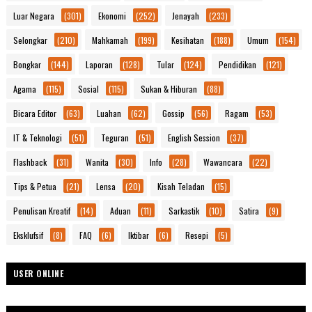
Luar Negara
(301)
Ekonomi
(252)
Jenayah
(233)
Selongkar
(210)
Mahkamah
(199)
Kesihatan
(188)
Umum
(154)
Bongkar
(144)
Laporan
(128)
Tular
(124)
Pendidikan
(121)
Agama
(115)
Sosial
(115)
Sukan & Hiburan
(88)
Bicara Editor
(63)
Luahan
(62)
Gossip
(56)
Ragam
(53)
IT & Teknologi
(51)
Teguran
(51)
English Session
(37)
Flashback
(31)
Wanita
(30)
Info
(28)
Wawancara
(22)
Tips & Petua
(21)
Lensa
(20)
Kisah Teladan
(15)
Penulisan Kreatif
(14)
Aduan
(11)
Sarkastik
(10)
Satira
(9)
Eksklufsif
(8)
FAQ
(6)
Iktibar
(6)
Resepi
(5)
USER ONLINE