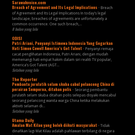
Sarawakvoice.com
Breach of Agreement and Its Legal Implications
-
Breach
of Agreement and Its Legal Implications In today’s legal
landscape, breaches of agreements are unfortunately a
common occurrence. One such breach,...
8 bulan yang lalu
ODISI
Putri Ariani, Penyanyi Istimewa Indonesia Yang Gegarkan
Hati Simon Cowell America’s Got Talent
-
Penyanyi remaja
cacat penglihatan Indonesia, Putri Ariani, dengan mudah
memenangi hati empat hakim dalam siri realiti TV popular,
America’s Got Talent (AGT...
Setahun yang lalu
The Reporter
Pembantu jurulatih selam skuba cabul pelancong China di
perairan Semporna, ditahan polis
-
Seorang pembantu
jurulatih selam skuba ditahan polis selepas disyaki mencabul
seorang pelancong wanita warga China ketika melakukan
aktiviti selaman di...
Setahun yang lalu
Utama Daily
Amalan Mat Kilau yang boleh diikuti masyarakat
-
Tidak
dinafikan lagi Mat Kilau adalah pahlawan terbilang di negara