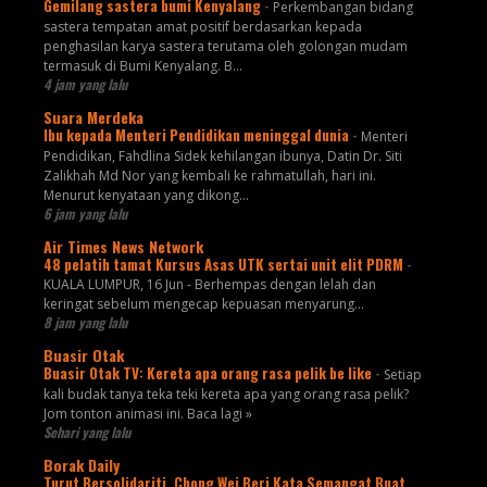
Gemilang sastera bumi Kenyalang
-
Perkembangan bidang
sastera tempatan amat positif berdasarkan kepada
penghasilan karya sastera terutama oleh golongan mudam
termasuk di Bumi Kenyalang. B...
4 jam yang lalu
Suara Merdeka
Ibu kepada Menteri Pendidikan meninggal dunia
-
Menteri
Pendidikan, Fahdlina Sidek kehilangan ibunya, Datin Dr. Siti
Zalikhah Md Nor yang kembali ke rahmatullah, hari ini.
Menurut kenyataan yang dikong...
6 jam yang lalu
Air Times News Network
48 pelatih tamat Kursus Asas UTK sertai unit elit PDRM
-
KUALA LUMPUR, 16 Jun - Berhempas dengan lelah dan
keringat sebelum mengecap kepuasan menyarung…
8 jam yang lalu
Buasir Otak
Buasir Otak TV: Kereta apa orang rasa pelik be like
-
Setiap
kali budak tanya teka teki kereta apa yang orang rasa pelik?
Jom tonton animasi ini. Baca lagi »
Sehari yang lalu
Borak Daily
Turut Bersolidariti, Chong Wei Beri Kata Semangat Buat