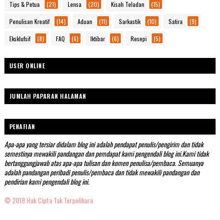
Tips & Petua
(21)
Lensa
(20)
Kisah Teladan
(15)
Penulisan Kreatif
(14)
Aduan
(11)
Sarkastik
(10)
Satira
(9)
Eksklufsif
(8)
FAQ
(6)
Iktibar
(6)
Resepi
(5)
USER ONLINE
JUMLAH PAPARAN HALAMAN
PENAFIAN
Apa-apa yang tersiar didalam blog ini adalah pendapat penulis/pengirim dan tidak
semestinya mewakili pandangan dan pemdapat kami pengendali blog ini.Kami tidak
bertanggungjawab atas apa-apa tulisan dan komen penulisa/pembaca. Semuanya
adalah pandangan peribadi penulis/pembaca dan tidak mewakili pandangan dan
pendirian kami pengendali blog ini.
© 2018 Hak Cipta Tak Terpelihara