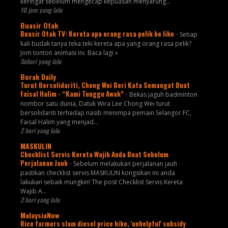
keringat sebelum mengecap kepuasan menyarung…
10 jam yang lalu
Buasir Otak
Buasir Otak TV: Kereta apa orang rasa pelik be like
-
Setiap
kali budak tanya teka teki kereta apa yang orang rasa pelik?
Jom tonton animasi ini. Baca lagi »
Sehari yang lalu
Borak Daily
Turut Bersolidariti, Chong Wei Beri Kata Semangat Buat
Faisal Halim - “Kami Tunggu Awak”
-
Bekas jaguh badminton
nombor satu dunia, Datuk Wira Lee Chong Wei turut
bersolidariti terhadap nasib menimpa pemain Selangor FC,
Faisal Halim yang menjad...
2 hari yang lalu
MASKULIN
Checklist Servis Kereta Wajib Anda Buat Sebelum
Perjalanan Jauh
-
Sebelum melakukan perjalanan jauh
pastikan checklist servis MASKULIN kongsikan ini anda
lakukan sebaik mungkin! The post Checklist Servis Kereta
Wajib A...
2 hari yang lalu
MalaysiaNow
Rice farmers slam diesel price hike, 'unhelpful' subsidy