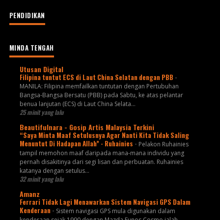
PENDIDIKAN
MINDA TENGAH
Utusan Digital
Filipina tuntut ECS di Laut China Selatan dengan PBB
-
MANILA: Filipina memfailkan tuntutan dengan Pertubuhan
Bangsa-Bangsa Bersatu (PBB) pada Sabtu, ke atas pelantar
benua lanjutan (ECS) di Laut China Selata...
25 minit yang lalu
Beautifulnara - Gosip Artis Malaysia Terkini
“Saya Minta Maaf Setulusnya Agar Nanti Kita Tidak Saling
Menuntut Di Hadapan Allah” - Ruhainies
-
Pelakon Ruhainies
tampil memohon maaf daripada mana-mana individu yang
pernah disakitinya dari segi lisan dan perbuatan. Ruhainies
katanya dengan setulus...
32 minit yang lalu
Amanz
Ferrari Tidak Lagi Menawarkan Sistem Navigasi GPS Dalam
Kenderaan
-
Sistem navigasi GPS mula digunakan dalam
kenderaan sejak 1990 dengan Mazda Eunos Cosmo ialah