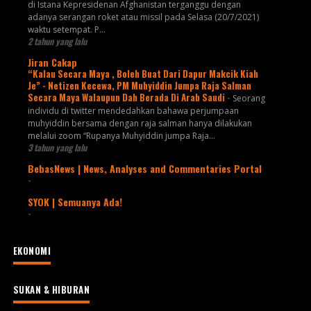
di Istana Kepresidenan Afghanistan terganggu dengan
adanya serangan roket atau missil pada Selasa (20/7/2021)
waktu setempat. P...
2 tahun yang lalu
Jiran Cakap
“Kalau Secara Maya , Boleh Buat Dari Dapur Makcik Kiah
Je” - Netizen Kecewa, PM Muhyiddin Jumpa Raja Salman
Secara Maya Walaupun Dah Berada Di Arab Saudi
-
Seorang
individu di twitter mendedahkan bahawa perjumpaan
muhyiddin bersama dengan raja salman hanya dilakukan
melalui zoom “Rupanya Muhyiddin jumpa Raja...
3 tahun yang lalu
BebasNews | News, Analyses and Commentaries Portal
-
SYOK | Semuanya Ada!
-
EKONOMI
SUKAN & HIBURAN