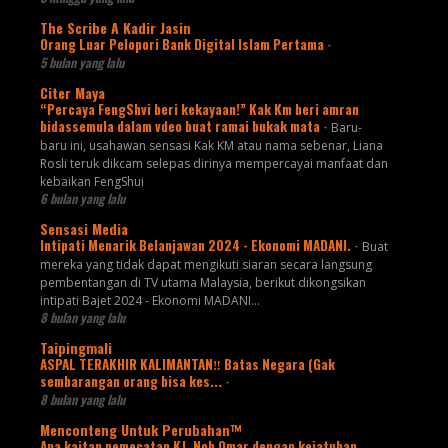
The Scribe A Kadir Jasin
Orang Luar Pelopori Bank Digital Islam Pertama
-
5 bulan yang lalu
Citer Maya
“Percaya FengShvi beri kekayaan!” Kak Km beri amran
bidassemula dalam vdeo buat ramai bukak mata
-
Baru-
baru ini, usahawan sensasi Kak KM atau nama sebenar, Liana
Rosli teruk dikcam selepas dirinya mempercayai manfaat dan
kebaikan FengShui
6 bulan yang lalu
Sensasi Media
Intipati Menarik Belanjawan 2024 - Ekonomi MADANI.
-
Buat
mereka yang tidak dapat mengikuti siaran secara langsung
pembentangan di TV utama Malaysia, berikut dikongsikan
intipati Bajet 2024 - Ekonomi MADANI...
8 bulan yang lalu
Taipingmali
ASPAL TERAKHIR KALIMANTAN‼️ Batas Negara (Gak
sembarangan orang bisa kes...
-
8 bulan yang lalu
Menconteng Untuk Perubahan™
Apa kaitan pemecatan KJ, Noh Omar dengan kejatuhan