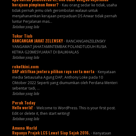
kerajaan pimpinan Anwar?
-
Kau orang sedar ke tidak, usaha
tidak pernah jemu oleh gerombolan walaun untuk
menjahanamkan kerajaan perpaduan DS Anwar tidak pernah
luntur Perjalanan mas...
Setahun yang lalu
Tukar Tiub
RANCANGAN JAHAT ZELENSKY
-
RANCANGANZELENSKY
YANGAMAT JAHATAMINTEMBAK POLANDTUDUH RUSIA
KETIKA G20MESYUARAT DI BALIKHALAS
Setahun yang lalu
roketkini.com
DAP aktifkan jentera pilihan raya serta merta
-
Kenyataan
media Setiausaha Agung DAP, Anthony Loke pada 10
Oktober 2022 Seperti yang diumumkan oleh Perdana Menteri
sebentar tadi, …
Setahun yang lalu
Perak Today
Hello world!
-
Welcome to WordPress. This is your first post.
Edit or delete it, then start writing!
Setahun yang lalu
Ameno World
Rupanya Projek LCS Lewat Siap Sejak 2016.
-
Kenyataan