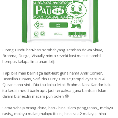
Orang Hindu hari-hari sembahyang sembah dewa Shiva,
Brahma, Durga, Visually minta rezeki kasi masuk sambil
hempas kelapa lima anam biji.
Tapi bila mau berniaga last-last guna nama Amir Corner,
Bismillah Biryani, Saifudin Curry House,tampal ayat suci Al
Quran sana sini... Dia tau kalau letak Brahma Nasi Kandar kalu
itu kedai mesti bankrupt, jadi terpaksa guna bantuan Islam
dalam bisnes.Ini macam pun boleh 😆
Sama sahaja orang china, hari2 hina islam pengganas,, melayu
rasis,, malayu malas,malayu itu ini, hina raja2 malayu, hina