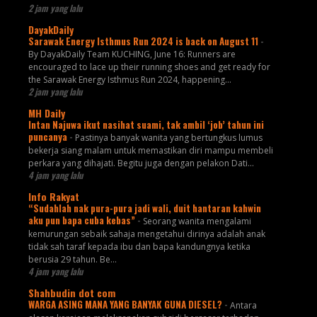
2 jam yang lalu
DayakDaily
Sarawak Energy Isthmus Run 2024 is back on August 11
-
By DayakDaily Team KUCHING, June 16: Runners are
encouraged to lace up their running shoes and get ready for
the Sarawak Energy Isthmus Run 2024, happening...
2 jam yang lalu
MH Daily
Intan Najuwa ikut nasihat suami, tak ambil ‘job’ tahun ini
puncanya
-
Pastinya banyak wanita yang bertungkus lumus
bekerja siang malam untuk memastikan diri mampu membeli
perkara yang dihajati. Begitu juga dengan pelakon Dati...
4 jam yang lalu
Info Rakyat
“Sudahlah nak pura-pura jadi wali, duit hantaran kahwin
aku pun bapa cuba kebas”
-
Seorang wanita mengalami
kemurungan sebaik sahaja mengetahui dirinya adalah anak
tidak sah taraf kepada ibu dan bapa kandungnya ketika
berusia 29 tahun. Be...
4 jam yang lalu
Shahbudin dot com
WARGA ASING MANA YANG BANYAK GUNA DIESEL?
-
Antara