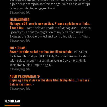
dipendekkan tempoh kontrak sebagai Naib Canselor tetapi
tidak juga dilantik pengganti baru!
2 tahun yang lalu
MAHAGURU58
Mahaguru58.com is now active. Please update your links.
Thank You.
-
Dear beloved readers of Mahaguru58, I wish to
update you about the migration of my blog from using
Blogger, the Google owned and controlled platform. [ima...
3 tahun yang lalu
MiLo SuaM
Anwar Ibrahim sudah terima suntikan vaksin
-
PRESIDEN
Parti Keadilan Rakyat (KEADILAN), Datuk Seri Anwar Ibrahim
telah selesai menerima suntikan vaksin Covid-19 di klinik
kesihatan Kuala Lumpur pagi t...
3 tahun yang lalu
AGEN PERUBAHAN ®
Pejuang Rakyat Anwar Ibrahim tibai Muhyiddin... Terbaru
dalam Parlimen.
-
3 tahun yang lalu
KESIHATAN