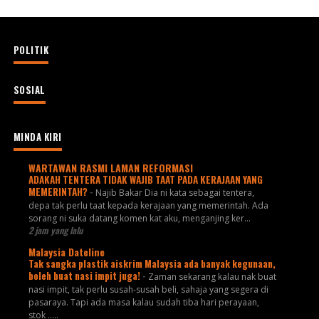
POLITIK
SOSIAL
MINDA KIRI
WARTAWAN RASMI LAMAN REFORMASI
ADAKAH TENTERA TIDAK WAJIB TAAT PADA KERAJAAN YANG
MEMERINTAH?
-
Najib Bakar Dia ni kata sebagai tentera,
depa tak perlu taat kepada kerajaan yang memerintah. Ada
sorang ni suka datang komen kat aku, menganjing ker...
2 jam yang lalu
Malaysia Dateline
Tak sangka plastik aiskrim Malaysia ada banyak kegunaan,
boleh buat nasi impit juga!
-
Zaman sekarang kalau nak buat
nasi impit, tak perlu susah-susah beli, sahaja yang segera di
pasaraya. Tapi ada masa kalau sudah tiba hari perayaan,
stok .....