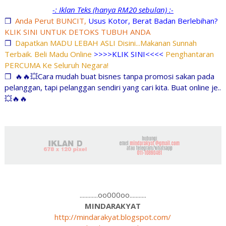
-: Iklan Teks (hanya RM20 sebulan) :-
❐
Anda Perut BUNCIT,
Usus Kotor, Berat Badan Berlebihan?
KLIK SINI UNTUK DETOKS TUBUH ANDA
❐
Dapatkan MADU LEBAH ASLI Disini...Makanan Sunnah
Terbaik. Beli Madu Online
>>>>KLIK SINI<<<<
Penghantaran
PERCUMA Ke Seluruh Negara!
❐
🔥🔥💥Cara mudah buat bisnes tanpa promosi sakan pada
pelanggan, tapi pelanggan sendiri yang cari kita. Buat online je..
💥🔥🔥
............oo000oo...........
MINDARAKYAT
http://mindarakyat.blogspot.com/