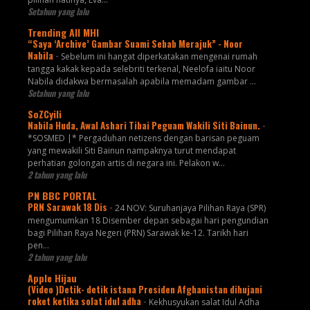
Setahun yang lalu
Trending All MHI
“Saya ‘Archive’ Gambar Suami Sebab Merajuk” - Noor
Nabila
-
Sebelum ini hangat diperkatakan mengenai rumah
tangga kakak kepada selebriti terkenal, Neelofa iaitu Noor
Nabila didakwa bermasalah apabila memadam gambar ...
Setahun yang lalu
SoZCyili
Nabila Huda, Awal Ashari Tibai Peguam Wakili Siti Bainun.
-
*SOSMED |* Pergaduhan netizens dengan barisan peguam
yang mewakili Siti Bainun nampaknya turut mendapat
perhatian golongan artis di negara ini. Pelakon w...
2 tahun yang lalu
PN BBC PORTAL
PRN Sarawak 18 Dis
-
24 NOV: Suruhanjaya Pilihan Raya (SPR)
mengumumkan 18 Disember depan sebagai hari pengundian
bagi Pilihan Raya Negeri (PRN) Sarawak ke-12. Tarikh hari
pen...
2 tahun yang lalu
Apple Hijau
(Video )Detik- detik istana Presiden Afghanistan dihujani
roket ketika solat idul adha
-
Kekhusyukan salat Idul Adha