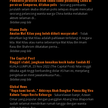
Pembantu jurulatih selam skuba cabul pelancong China di
perairan Semporna, ditahan polis
-
Seorang pembantu
jurulatih selam skuba ditahan polis selepas disyaki mencabul
seorang pelancong wanita warga China ketika melakukan
aktiviti selaman di...
Setahun yang lalu
Utama Daily
Amalan Mat Kilau yang boleh diikuti masyarakat
-
Tidak
dinafikan lagi Mat Kilau adalah pahlawan terbilang di negara
kita. Mat Kilau atau nama sebenarnya Mat Kilau Bin Imam
Rasu Bin Shahrom dikatakan perna...
Setahun yang lalu
The Capital Post
Ringgit stabil, jangkaan kenaikan kecik kadar faedah AS
-
KUALA LUMPUR, 23 Nov 2022 (The Capital Post): Nilai ringgit
dibuka agak tinggi berbanding dolar AS hari ini, menjelang
pengeluaran minit Jawatankuasa Pas...
Setahun yang lalu
Global News
“Rupa kami buruk..” Akhirnya Akak Bongkar Punca Abg Viva
Kahwin Tanpa Restu Keluarga
-
Sukarelawan banjir, Azwan
Omar yang popular dengan panggilan Abang Viva dilaporkan
sudah selamat mendirikan rumah tangga dengan wanita
pilihan hatinya, Eva...