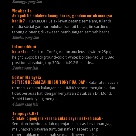
Seminggu yang lalu
Wowberita
Ahli politik didakwa buang beras, gandum untuk mangsa
banjir?
-
TEMERLOH: Sejak lewat petang semalam, tular di
media sosial gambar puluhan kampit beras, tin sardin dan
tepung dibuang di kawasan pembuangan sampah berha...
Sebulan yang lalu
Infomedikini
karaktor
-
Electron Configuration .nucleus1 { width: 25px;
height: 25px; background-color: white; border-radius: 50%;
position: absolute; top:30%; left:49.2%; z-inde...
2 bulan yang lalu
Editor Malaysia
NETIZEN KECAM ZAHID ISU TONY PUA, DAP
-
Rata-rata netizen
termasuk dalam kalangan ahli UMNO sendiri mengkritik dan
tidak berpuas hati dengan kenyataan Datuk Seri Dr. Mohd.
Zahid Hamid yang meng...
4 bulan yang lalu
Tempoyak.NET
9 lelaki dipenjara kerana culas bayar nafkah anak
-
Sembilan individu sudah dipenjarakan atas kesalahan gagal
melunaskan bayaran tuntutan nafkah seperti yang
diperintahkan mahkamah syariah di negeri ini. K...