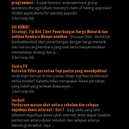
programmes
-
A padi farmers' empowerment group
questions the agriculture ministry's claim of having approved
30,000 applications for subsidy payouts.
2 hari yang lalu
OH DUNIA!
Strategi, Tip Beli Tiket Penerbangan Harga Menarik dan
Jadikan Kembara Menyeronokkan
-
Disusun Oleh : Mohd Ezli
MashutMembeli tiket penerbangan dengan harga menarik
dan merancang kembara yang unik serta menyeronokkan
memerlukan strategi dan p...
3 hari yang lalu
Suara.TV
Katsetiu Villas percutian tepi pantai yang menakjubkan!
-
Anda ingin bercuti di tepi pantai, tetapi inginkan keselesaan
serba moden? Katsetiu Villas merupakan lokasi percutian
yang indah yang terletak disepanjan...
3 hari yang lalu
Jasduit
Perbezaan masyarakat antara sebelum dan selepas
wujudnya dunia internet - Siri 1
-
Bagi anda yang lahir
sebelum wujudnya dunia cyber internet, tentu dapat rasakan
perbezaan antara dunia sebelum dan selepas adanya
teknologi tersebut. Saya ...