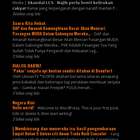
Media | 𝗦𝗸𝗮𝗻𝗱𝗮𝗹 𝗟𝗖𝗦 - 𝗡𝗮𝗷𝗶𝗯 𝗽𝗲𝗿𝗹𝘂 𝗵𝗲𝗻𝘁𝗶 𝗸𝗲𝗹𝗶𝗿𝘂𝗸𝗮𝗻
𝗿𝗮𝗸𝘆𝗮𝘁 Ramai yang terpengaruh dengan naratif mantan P...
Setahun yang lalu
Suara Kita Hebat
DAP dan Amanah Kemungkinan Besar Akan Mencari
Pasangan MUDA Dalam Gabungan Mereka…
-
DAP dan
Amanah Kemungkinan Besar Akan Mencari Pasangan MUDA
Dalam Gabungan Mereka… PKR Adalah Pasangan Tua Yang
Sudah Tidak Punya Pengaruh dan Kekuatan Lag...
2 tahun yang lalu
DIALOG RAKYAT
‘Pakar’ senjata api buatan sendiri ditahan di Beaufort
-
Oleh UtusanTV *SUSPEK ditahan bersama selaras senapang
jenis bakakuk dan beberapa lagi peralatan membuat senjata
api. - Gambar hiasan Freepik* POLIS menah...
2 tahun yang lalu
Negara Kini
Hello world!
-
Welcome to WordPress. This is your first post.
Edit or delete it, then start writing!
2 tahun yang lalu
| Membincang dan meneroka isu hasil pengembaraan
Empat Bulan 5 Universiti Awam Tiada Naib Canselor
-
Yang
peliknya sebahagian universiti berkenaan Naib Canselornya