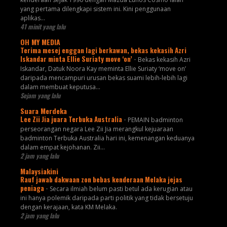
yang pertama dilengkapi sistem ini. Kini penggunaan
aplikas...
41 minit yang lalu
OH MY MEDIA
Terima mesej enggan lagi berkawan, bekas kekasih Azri
Iskandar minta Ellie Suriaty move ‘on’
-
Bekas kekasih Azri
Iskandar, Datuk Noora Kay meminta Ellie Suriaty ‘move on’
daripada mencampuri urusan bekas suami lebih-lebih lagi
dalam membuat keputusa...
Sejam yang lalu
Suara Merdeka
Lee Zii Jia juara Terbuka Australia
-
PEMAIN badminton
perseorangan negara Lee Zii Jia merangkul kejuaraan
badminton Terbuka Australia hari ini, kemenangan keduanya
dalam empat kejohanan. Zii...
2 jam yang lalu
Malaysiakini
Rauf jawab dakwaan zon bebas kenderaan Melaka jejas
peniaga
-
Secara ilmiah belum pasti betul ada kerugian atau
ini hanya polemik daripada parti politik yang tidak bersetuju
dengan kerajaan, kata KM Melaka.
2 jam yang lalu