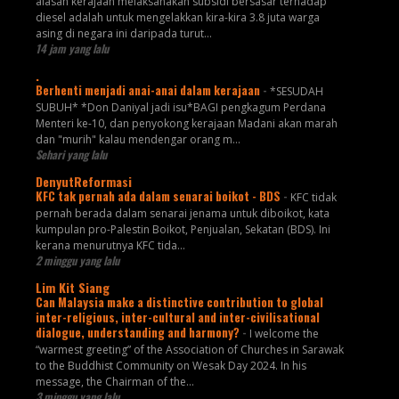
alasan kerajaan melaksanakan subsidi bersasar terhadap
diesel adalah untuk mengelakkan kira-kira 3.8 juta warga
asing di negara ini daripada turut...
14 jam yang lalu
.
Berhenti menjadi anai-anai dalam kerajaan
-
*SESUDAH
SUBUH* *Don Daniyal jadi isu*BAGI pengkagum Perdana
Menteri ke-10, dan penyokong kerajaan Madani akan marah
dan "murih" kalau mendengar orang m...
Sehari yang lalu
DenyutReformasi
KFC tak pernah ada dalam senarai boikot - BDS
-
KFC tidak
pernah berada dalam senarai jenama untuk diboikot, kata
kumpulan pro-Palestin Boikot, Penjualan, Sekatan (BDS). Ini
kerana menurutnya KFC tida...
2 minggu yang lalu
Lim Kit Siang
Can Malaysia make a distinctive contribution to global
inter-religious, inter-cultural and inter-civilisational
dialogue, understanding and harmony?
-
I welcome the
“warmest greeting” of the Association of Churches in Sarawak
to the Buddhist Community on Wesak Day 2024. In his
message, the Chairman of the...
3 minggu yang lalu