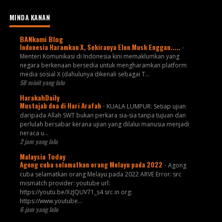
MINDA KANAN
BANkami Blog
Indonesia Haramkan X, Sekiranya Elon Musk Enggan.....
-
Menteri Komunikasi di Indonesia kini memaklumkan yang
negara berkenaan bersedia untuk mengharamkan platform
media sosial X (dahulunya dikenali sebagai T...
58 minit yang lalu
HarakahDaily
Mustajab doa di Hari Arafah
-
KUALA LUMPUR: Setiap ujian
daripada Allah SWT bukan perkara sia-sia tanpa tujuan dan
perlulah bersabar kerana ujian yang dilalui manusia menjadi
neraca u...
2 jam yang lalu
Malaysia Today
Agong cuba selamatkan orang Melayu pada 2022
-
Agong
cuba selamatkan orang Melayu pada 2022 ARVE Error: src
mismatch provider: youtube url:
https://youtu.be/XzJQUV71_s4 src in org:
https://www.youtube...
6 jam yang lalu