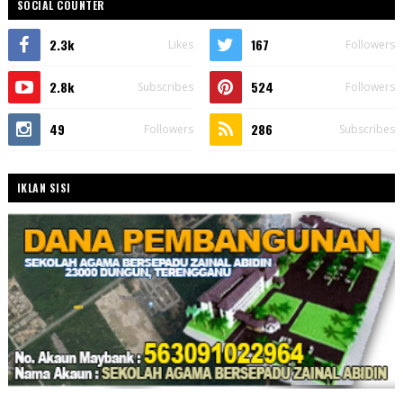
SOCIAL COUNTER
2.3k
167
Likes
Followers
2.8k
524
Subscribes
Followers
49
286
Followers
Subscribes
IKLAN SISI