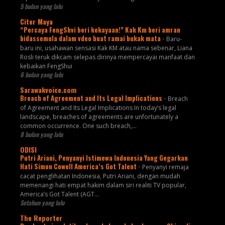
5 bulan yang lalu
Citer Maya
“Percaya FengShvi beri kekayaan!” Kak Km beri amran
bidassemula dalam vdeo buat ramai bukak mata
-
Baru-
baru ini, usahawan sensasi Kak KM atau nama sebenar, Liana
Rosli teruk dikcam selepas dirinya mempercayai manfaat dan
kebaikan FengShui
6 bulan yang lalu
Sarawakvoice.com
Breach of Agreement and Its Legal Implications
-
Breach
of Agreement and Its Legal Implications In today’s legal
landscape, breaches of agreements are unfortunately a
common occurrence. One such breach,...
8 bulan yang lalu
ODISI
Putri Ariani, Penyanyi Istimewa Indonesia Yang Gegarkan
Hati Simon Cowell America’s Got Talent
-
Penyanyi remaja
cacat penglihatan Indonesia, Putri Ariani, dengan mudah
memenangi hati empat hakim dalam siri realiti TV popular,
America’s Got Talent (AGT...
Setahun yang lalu
The Reporter