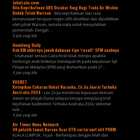
JalinLuin.com
Bila Keprihatinan GRS Dicabar Yang Rugi Tiada Air Miskin
Bodoh Totok Warisan
-
Bila keprihatinan dan rasa
kemanusiaan kerajaan negeri GRS dinafikan dan dipolitikkan
oleh pihak Warisan, semata mata untuk menyalahkan
pemerintah. Dengan ...
4 jam yang lalu
Gemilang Daily
Kak KM akhirnya jawab dakwaan tipu ‘result’ SPM anaknya
-
Usahawan sensasi Liana Rosli tidak menipu apabila
berkongsi anak lelakinya mendapat 6A pada keputusan Sijil
Pelajaran Malaysia (SPM) yang diumumkan pada 27...
4 jam yang lalu
VOCKET
Ketepikan Cabaran Hebat Naraoka, Zii Jia Juarai Terbuka
Australia 2024
-
Lee Zii Jia menikmati kejuaraan keenam
dalam siri Jelajah Dunia selepas berjaya menjulang trofi
kejohanan badminton Terbuka Australia 2024, sebentar
tadi...
4 jam yang lalu
Air Times News Network
48 pelatih tamat Kursus Asas UTK sertai unit elit PDRM
-
KUALA LUMPUR, 16 Jun - Berhempas dengan lelah dan