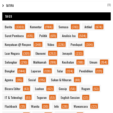
(9)
SATIRA
TAGS
Berita
(3303)
Komentar
(1184)
Semasa
(783)
Artikel
(674)
Surat Pembaca
(615)
Politik
(611)
Analisis Isu
(504)
Kenyataan @ Respon
(349)
Video
(326)
Pendapat
(304)
Luar Negara
(301)
Ekonomi
(252)
Jenayah
(233)
Selongkar
(210)
Mahkamah
(199)
Kesihatan
(188)
Umum
(154)
Bongkar
(144)
Laporan
(128)
Tular
(124)
Pendidikan
(121)
Agama
(115)
Sosial
(115)
Sukan & Hiburan
(88)
Bicara Editor
(63)
Luahan
(62)
Gossip
(56)
Ragam
(53)
IT & Teknologi
(51)
Teguran
(51)
English Session
(37)
Flashback
(31)
Wanita
(30)
Info
(28)
Wawancara
(22)