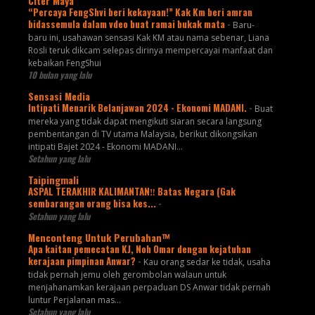
Citer Maya
“Percaya FengShvi beri kekayaan!” Kak Km beri amran
bidassemula dalam vdeo buat ramai bukak mata
-
Baru-
baru ini, usahawan sensasi Kak KM atau nama sebenar, Liana
Rosli teruk dikcam selepas dirinya mempercayai manfaat dan
kebaikan FengShui
10 bulan yang lalu
Sensasi Media
Intipati Menarik Belanjawan 2024 - Ekonomi MADANI.
-
Buat
mereka yang tidak dapat mengikuti siaran secara langsung
pembentangan di TV utama Malaysia, berikut dikongsikan
intipati Bajet 2024 - Ekonomi MADANI...
Setahun yang lalu
Taipingmali
ASPAL TERAKHIR KALIMANTAN‼️ Batas Negara (Gak
sembarangan orang bisa kes...
-
Setahun yang lalu
Menconteng Untuk Perubahan™
Apa kaitan pemecatan KJ, Noh Omar dengan kejatuhan
kerajaan pimpinan Anwar?
-
Kau orang sedar ke tidak, usaha
tidak pernah jemu oleh gerombolan walaun untuk
menjahanamkan kerajaan perpaduan DS Anwar tidak pernah
luntur Perjalanan mas...
Setahun yang lalu