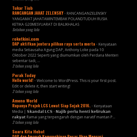
Tukar Tiub
RANCANGAN JAHAT ZELENSKY
-
RANCANGANZELENSKY
YANGAMAT JAHATAMINTEMBAK POLANDTUDUH RUSIA
KETIKA G20MESYUARAT DI BALIKHALAS
Setahun yang lalu
roketkini.com
DAP aktifkan jentera pilihan raya serta merta
-
Kenyataan
media Setiausaha Agung DAP, Anthony Loke pada 10
Oktober 2022 Seperti yang diumumkan oleh Perdana Menteri
sebentar tadi, …
2 tahun yang lalu
Perak Today
Hello world!
-
Welcome to WordPress. This is your first post.
Edit or delete it, then start writing!
2 tahun yang lalu
Ameno World
Rupanya Projek LCS Lewat Siap Sejak 2016.
-
Kenyataan
Media | 𝗦𝗸𝗮𝗻𝗱𝗮𝗹 𝗟𝗖𝗦 - 𝗡𝗮𝗷𝗶𝗯 𝗽𝗲𝗿𝗹𝘂 𝗵𝗲𝗻𝘁𝗶 𝗸𝗲𝗹𝗶𝗿𝘂𝗸𝗮𝗻
𝗿𝗮𝗸𝘆𝗮𝘁 Ramai yang terpengaruh dengan naratif mantan P...
2 tahun yang lalu
Suara Kita Hebat
DAP dan Amanah Kemungkinan Besar Akan Mencari