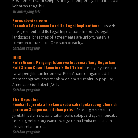
Rosli teruk dikcam selepas dirinya mempercayai manfaat dan
kebaikan FengShui
10 bulan yang lalu
Sarawakvoice.com
Breach of Agreement and Its Legal Implications
-
Breach
of Agreement and Its Legal Implications In today’s legal
landscape, breaches of agreements are unfortunately a
common occurrence. One such breach,...
Setahun yang lalu
ODISI
Putri Ariani, Penyanyi Istimewa Indonesia Yang Gegarkan
Hati Simon Cowell America’s Got Talent
-
Penyanyi remaja
cacat penglihatan Indonesia, Putri Ariani, dengan mudah
memenangi hati empat hakim dalam siri realiti TV popular,
America’s Got Talent (AGT...
Setahun yang lalu
The Reporter
Pembantu jurulatih selam skuba cabul pelancong China di
perairan Semporna, ditahan polis
-
Seorang pembantu
jurulatih selam skuba ditahan polis selepas disyaki mencabul
seorang pelancong wanita warga China ketika melakukan
aktiviti selaman di...
Setahun yang lalu