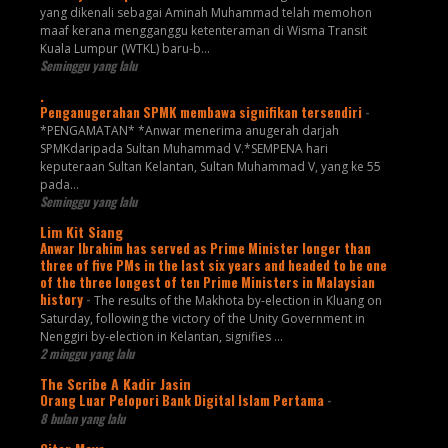
yang dikenali sebagai Aminah Muhammad telah memohon
maaf kerana mengganggu ketenteraman di Wisma Transit
Kuala Lumpur (WTKL) baru-b...
Seminggu yang lalu
.
Penganugerahan SPMK membawa signifikan tersendiri
-
*PENGAMATAN* *Anwar menerima anugerah darjah
SPMKdaripada Sultan Muhammad V.*SEMPENA hari
keputeraan Sultan Kelantan, Sultan Muhammad V, yang ke 55
pada...
Seminggu yang lalu
Lim Kit Siang
Anwar Ibrahim has served as Prime Minister longer than
three of five PMs in the last six years and headed to be one
of the three longest of ten Prime Ministers in Malaysian
history
-
The results of the Makhota by-election in Kluang on
Saturday, following the victory of the Unity Government in
Nenggiri by-election in Kelantan, signifies ...
2 minggu yang lalu
The Scribe A Kadir Jasin
Orang Luar Pelopori Bank Digital Islam Pertama
-
8 bulan yang lalu