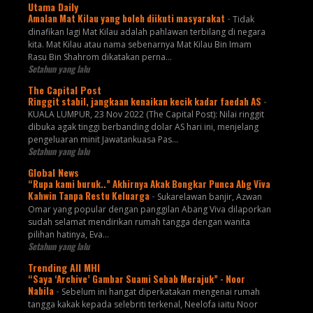
Utama Daily
Amalan Mat Kilau yang boleh diikuti masyarakat
-
Tidak
dinafikan lagi Mat Kilau adalah pahlawan terbilang di negara
kita. Mat Kilau atau nama sebenarnya Mat Kilau Bin Imam
Rasu Bin Shahrom dikatakan perna...
Setahun yang lalu
The Capital Post
Ringgit stabil, jangkaan kenaikan kecik kadar faedah AS
-
KUALA LUMPUR, 23 Nov 2022 (The Capital Post): Nilai ringgit
dibuka agak tinggi berbanding dolar AS hari ini, menjelang
pengeluaran minit Jawatankuasa Pas...
Setahun yang lalu
Global News
“Rupa kami buruk..” Akhirnya Akak Bongkar Punca Abg Viva
Kahwin Tanpa Restu Keluarga
-
Sukarelawan banjir, Azwan
Omar yang popular dengan panggilan Abang Viva dilaporkan
sudah selamat mendirikan rumah tangga dengan wanita
pilihan hatinya, Eva...
Setahun yang lalu
Trending All MHI
“Saya ‘Archive’ Gambar Suami Sebab Merajuk” - Noor
Nabila
-
Sebelum ini hangat diperkatakan mengenai rumah
tangga kakak kepada selebriti terkenal, Neelofa iaitu Noor