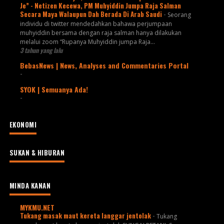
Je” - Netizen Kecewa, PM Muhyiddin Jumpa Raja Salman
Secara Maya Walaupun Dah Berada Di Arab Saudi
-
Seorang
individu di twitter mendedahkan bahawa perjumpaan
muhyiddin bersama dengan raja salman hanya dilakukan
melalui zoom “Rupanya Muhyiddin jumpa Raja...
3 tahun yang lalu
BebasNews | News, Analyses and Commentaries Portal
-
SYOK | Semuanya Ada!
-
EKONOMI
SUKAN & HIBURAN
MINDA KANAN
MYKMU.NET
Tukang masak maut kereta langgar jentolak
-
Tukang