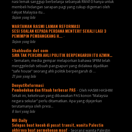
nasi lemak sanggup berbelanja sebanyak RM410 hanya untuk
membeli hidangan sarapan pagi yang cukup digemari oleh
rakyat Malaysia itu...
Sejam yang lalu
WARTAWAN RASMI LAMAN REFORMASI
SESI SOALAN KEPADA PERDANA MENTERI! SEKALI LAGI 3
PEMIMPIN PEMBANGKANG H...
-
Sejam yang lalu
Shahbudin dot com
SAYA TAK PERCAYA AHLI POLITIK BERPENGARUH ITU AZMIN…
-
Semalam, media gempar melaporkan bahawa SPRM telah
menggeledah sebuah pangsapuri yang didakwa dijadikan
“safe house” seorang ahli politik berpengaruh di ...
21 jam yang lalu
DenyutReformasi
Pembodohan dan fitnah terbesar PAS
-
Oleh HASMI HASHIM
Sekali ini, kekeliruan yang dibawakan PAS konon “Malaysia
negara sekular” perlu ditamatkan. Apa yang dijejerkan
terutamanya oleh presi...
6 hari yang lalu
MH Daily
Selepas buat kecoh di pusat transit, wanita Palestin
akhirnya buat permohonan maaf
-
Seorang wanita Palestin