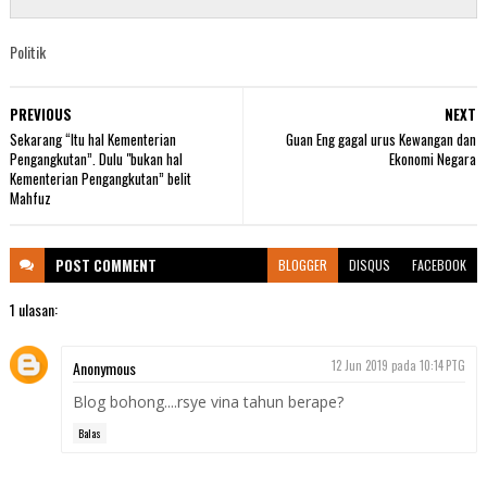
Politik
PREVIOUS
NEXT
Sekarang “Itu hal Kementerian
Guan Eng gagal urus Kewangan dan
Pengangkutan”. Dulu "bukan hal
Ekonomi Negara
Kementerian Pengangkutan” belit
Mahfuz
POST
COMMENT
BLOGGER
DISQUS
FACEBOOK
1 ulasan:
Anonymous
12 Jun 2019 pada 10:14 PTG
Blog bohong....rsye vina tahun berape?
Balas