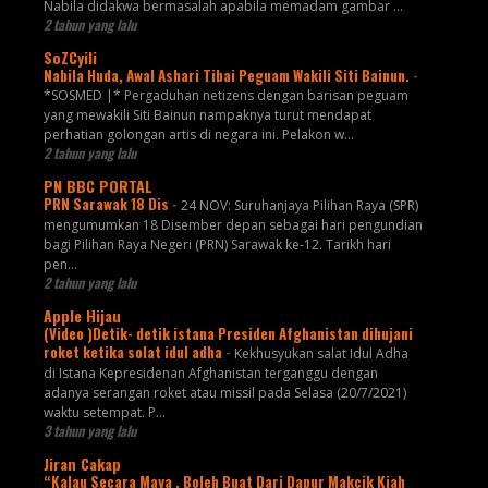
Nabila didakwa bermasalah apabila memadam gambar ...
2 tahun yang lalu
SoZCyili
Nabila Huda, Awal Ashari Tibai Peguam Wakili Siti Bainun.
-
*SOSMED |* Pergaduhan netizens dengan barisan peguam
yang mewakili Siti Bainun nampaknya turut mendapat
perhatian golongan artis di negara ini. Pelakon w...
2 tahun yang lalu
PN BBC PORTAL
PRN Sarawak 18 Dis
-
24 NOV: Suruhanjaya Pilihan Raya (SPR)
mengumumkan 18 Disember depan sebagai hari pengundian
bagi Pilihan Raya Negeri (PRN) Sarawak ke-12. Tarikh hari
pen...
2 tahun yang lalu
Apple Hijau
(Video )Detik- detik istana Presiden Afghanistan dihujani
roket ketika solat idul adha
-
Kekhusyukan salat Idul Adha
di Istana Kepresidenan Afghanistan terganggu dengan
adanya serangan roket atau missil pada Selasa (20/7/2021)
waktu setempat. P...
3 tahun yang lalu
Jiran Cakap
“Kalau Secara Maya , Boleh Buat Dari Dapur Makcik Kiah