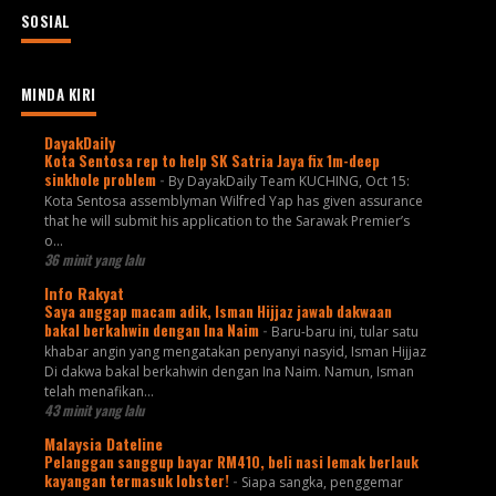
SOSIAL
MINDA KIRI
DayakDaily
Kota Sentosa rep to help SK Satria Jaya fix 1m-deep
sinkhole problem
-
By DayakDaily Team KUCHING, Oct 15:
Kota Sentosa assemblyman Wilfred Yap has given assurance
that he will submit his application to the Sarawak Premier’s
o...
36 minit yang lalu
Info Rakyat
Saya anggap macam adik, Isman Hijjaz jawab dakwaan
bakal berkahwin dengan Ina Naim
-
Baru-baru ini, tular satu
khabar angin yang mengatakan penyanyi nasyid, Isman Hijjaz
Di dakwa bakal berkahwin dengan Ina Naim. Namun, Isman
telah menafikan...
43 minit yang lalu
Malaysia Dateline
Pelanggan sanggup bayar RM410, beli nasi lemak berlauk
kayangan termasuk lobster!
-
Siapa sangka, penggemar