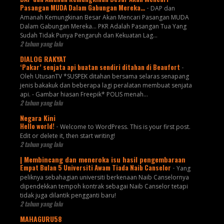
Pasangan MUDA Dalam Gabungan Mereka…
-
DAP dan
Amanah Kemungkinan Besar Akan Mencari Pasangan MUDA
Dalam Gabungan Mereka… PKR Adalah Pasangan Tua Yang
Sudah Tidak Punya Pengaruh dan Kekuatan Lag...
2 tahun yang lalu
DIALOG RAKYAT
‘Pakar’ senjata api buatan sendiri ditahan di Beaufort
-
Oleh UtusanTV *SUSPEK ditahan bersama selaras senapang
jenis bakakuk dan beberapa lagi peralatan membuat senjata
api. - Gambar hiasan Freepik* POLIS menah...
2 tahun yang lalu
Negara Kini
Hello world!
-
Welcome to WordPress. This is your first post.
Edit or delete it, then start writing!
2 tahun yang lalu
| Membincang dan meneroka isu hasil pengembaraan
Empat Bulan 5 Universiti Awam Tiada Naib Canselor
-
Yang
peliknya sebahagian universiti berkenaan Naib Canselornya
dipendekkan tempoh kontrak sebagai Naib Canselor tetapi
tidak juga dilantik pengganti baru!
2 tahun yang lalu
MAHAGURU58