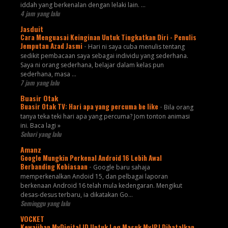
iddah yang berkenalan dengan lelaki lain. ...
4 jam yang lalu
Jasduit
Cara Menguasai Keinginan Untuk Tingkatkan Diri - Penulis
Jemputan Azad Jasmi
-
Hari ni saya cuba menulis tentang
sedikit pembacaan saya sebagai individu yang sederhana.
Saya ni orang sederhana, belajar dalam kelas pun
sederhana, masa ...
7 jam yang lalu
Buasir Otak
Buasir Otak TV: Hari apa yang percuma be like
-
Bila orang
tanya teka teki hari apa yang percuma? Jom tonton animasi
ini. Baca lagi »
Sehari yang lalu
Amanz
Google Mungkin Perkenal Android 16 Lebih Awal
Berbanding Kebiasaan
-
Google baru sahaja
memperkenalkan Andoid 15, dan pelbagai laporan
berkenaan Android 16 telah mula kedengaran. Mengikut
desas-desus terbaru, ia dikatakan Go...
Seminggu yang lalu
VOCKET
Kewajiban MyDigital ID Untuk Log Masuk MyJPJ Dibatalkan