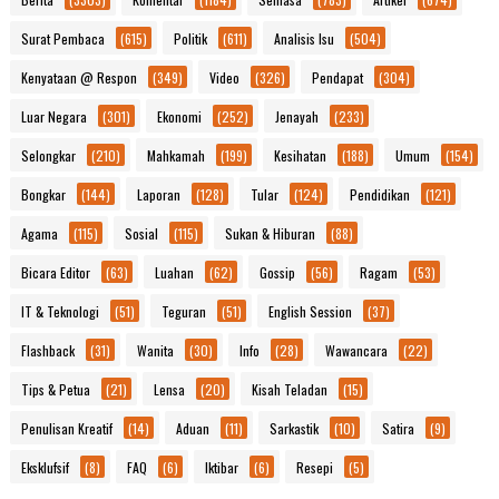
Surat Pembaca
(615)
Politik
(611)
Analisis Isu
(504)
Kenyataan @ Respon
(349)
Video
(326)
Pendapat
(304)
Luar Negara
(301)
Ekonomi
(252)
Jenayah
(233)
Selongkar
(210)
Mahkamah
(199)
Kesihatan
(188)
Umum
(154)
Bongkar
(144)
Laporan
(128)
Tular
(124)
Pendidikan
(121)
Agama
(115)
Sosial
(115)
Sukan & Hiburan
(88)
Bicara Editor
(63)
Luahan
(62)
Gossip
(56)
Ragam
(53)
IT & Teknologi
(51)
Teguran
(51)
English Session
(37)
Flashback
(31)
Wanita
(30)
Info
(28)
Wawancara
(22)
Tips & Petua
(21)
Lensa
(20)
Kisah Teladan
(15)
Penulisan Kreatif
(14)
Aduan
(11)
Sarkastik
(10)
Satira
(9)
Eksklufsif
(8)
FAQ
(6)
Iktibar
(6)
Resepi
(5)