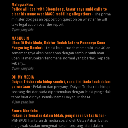
MalaysiaNow
Police will deal with Bloomberg, Anwar says amid calls to
clear his name over MACC meddling allegations
-
The prime
minister dodges an opposition question on whether he will
take legal action over the report.
3 jam yang lalu
MASKULIN
Uban Di Usia Muda, Doktor Dedah Antara Puncanya Guna
Pengering Rambut
-
Lelaki kalau sudah memasuki usia 40-an
sememangnya akan berdepan dengan rambut putih atau
uban. Ia merupakan ‘fenomena’ normal yang berlaku kepada
kebany...
3 jam yang lalu
OH MY MEDIA
Daiyan Trisha rela hidup sendiri, rasa diri tiada tuah dalam
percintaan
-
Pelakon dan penyanyi, Daiyan Trisha rela hidup
seorang diri daripada dipertemukan dengan lelaki yang tidak
tepat buat dirinya. Pemilik nama Daiyan Trisha M...
4 jam yang lalu
Suara Merdeka
Hukum berkenalan dalam Iddah, penjelasan Ustaz Azhar
-
MENERUSI hantaran di media sosial oleh Ustaz Azhar, beliau
menjawab soalan mengenai hukum seorang isteri dalam