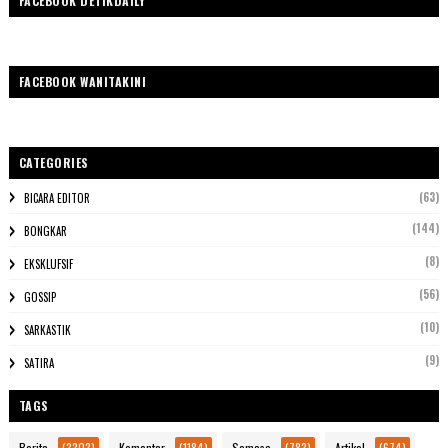
FACEBOOK DETIKDAILY
FACEBOOK WANITAKINI
CATEGORIES
(63)
BICARA EDITOR
(144)
BONGKAR
(8)
EKSKLUFSIF
(56)
GOSSIP
(10)
SARKASTIK
(9)
SATIRA
TAGS
Berita
(3303)
Komentar
(1184)
Semasa
(783)
Artikel
(674)