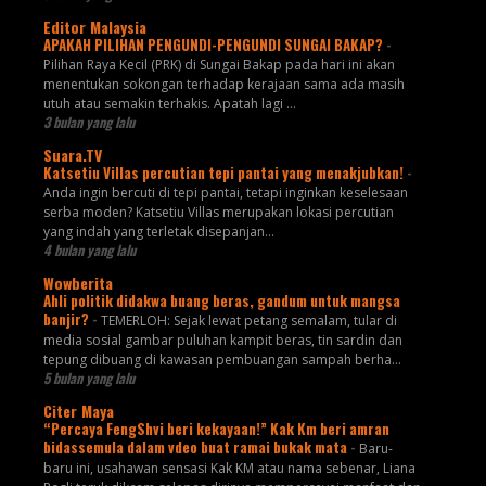
Editor Malaysia
APAKAH PILIHAN PENGUNDI-PENGUNDI SUNGAI BAKAP?
-
Pilihan Raya Kecil (PRK) di Sungai Bakap pada hari ini akan
menentukan sokongan terhadap kerajaan sama ada masih
utuh atau semakin terhakis. Apatah lagi ...
3 bulan yang lalu
Suara.TV
Katsetiu Villas percutian tepi pantai yang menakjubkan!
-
Anda ingin bercuti di tepi pantai, tetapi inginkan keselesaan
serba moden? Katsetiu Villas merupakan lokasi percutian
yang indah yang terletak disepanjan...
4 bulan yang lalu
Wowberita
Ahli politik didakwa buang beras, gandum untuk mangsa
banjir?
-
TEMERLOH: Sejak lewat petang semalam, tular di
media sosial gambar puluhan kampit beras, tin sardin dan
tepung dibuang di kawasan pembuangan sampah berha...
5 bulan yang lalu
Citer Maya
“Percaya FengShvi beri kekayaan!” Kak Km beri amran
bidassemula dalam vdeo buat ramai bukak mata
-
Baru-
baru ini, usahawan sensasi Kak KM atau nama sebenar, Liana