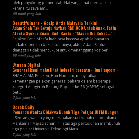
oleh penyokong pemerintah. Hal yang amat merisaukan,
kerana itu saya am...
49 minit yang lalu
Beautifulnara - Gosip Artis Malaysia Terkini
Adam Shah Tak Setuju Nafkah RM1,000 Untuk Anak, Fatin
Afeefa Syukur Suami Sudi Bantu - “Alasan Dia Sebab…”
-
Pelakon Fatin Afeefa luah rasa kecewa apabila bayaran
nafkah diberikan bekas suaminya, aktor Adam Shahz
dianggap tidak mencukupi untuk menanggung kos per...
50 minit yang lalu
Utusan Digital
Generasi kami mahu lihat industri bersatu - Hun Haqeem
-
SHAH ALAM: Pelakon, Hun Haqeem, menyifatkan
kemenangan pelakon generasi baharu dalam beberapa
kategori Anugerah Bintang Popular ke-36 (ABP36) sebagai
pet...
2 jam yang lalu
Borak Daily
Pemandu Wanita Didakwa Bunuh Tiga Pelajar UiTM Dungun
-
Seorang wanita yang merupakan suri rumah dihadapkan di
Mahkamah Majistret hari ini, atas tiga pertuduhan membunuh
tiga pelajar Universiti Teknologi Mara ...
2 jam yang lalu