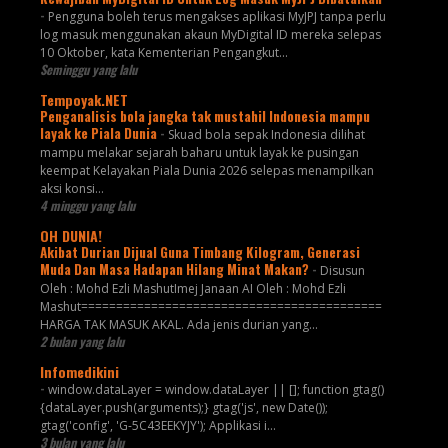
-
Pengguna boleh terus mengakses aplikasi MyJPJ tanpa perlu
log masuk menggunakan akaun MyDigital ID mereka selepas
10 Oktober, kata Kementerian Pengangkut...
Seminggu yang lalu
Tempoyak.NET
Penganalisis bola jangka tak mustahil Indonesia mampu
layak ke Piala Dunia
-
Skuad bola sepak Indonesia dilihat
mampu melakar sejarah baharu untuk layak ke pusingan
keempat Kelayakan Piala Dunia 2026 selepas menampilkan
aksi konsi...
4 minggu yang lalu
OH DUNIA!
Akibat Durian Dijual Guna Timbang Kilogram, Generasi
Muda Dan Masa Hadapan Hilang Minat Makan?
-
Disusun
Oleh : Mohd Ezli MashutImej Janaan AI Oleh : Mohd Ezli
Mashut===========================================
HARGA TAK MASUK AKAL. Ada jenis durian yang...
2 bulan yang lalu
Infomedikini
-
window.dataLayer = window.dataLayer || []; function gtag()
{dataLayer.push(arguments);} gtag('js', new Date());
gtag('config', 'G-5C43EEKYJY'); Applikasi i...
3 bulan yang lalu