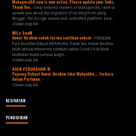
Mahaguru58.com is now active. Please update your links.
Thank You.
-
Dear beloved readers of Mahaguru58, I wish to
update you about the migration of my blog from using
Blogger, the Google owned and controlled platform. [ima...
3 tahun yang lalu
MiLo SuaM
Anwar Ibrahim sudah terima suntikan vaksin
-
PRESIDEN
Parti Keadilan Rakyat (KEADILAN), Datuk Seri Anwar Ibrahim
telah selesai menerima suntikan vaksin Covid-19 di klinik
kesihatan Kuala Lumpur pagi t...
3 tahun yang lalu
AGEN PERUBAHAN ®
Pejuang Rakyat Anwar Ibrahim tibai Muhyiddin... Terbaru
dalam Parlimen.
-
3 tahun yang lalu
KESIHATAN
PENDIDIKAN