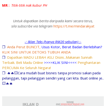
MR :
Titik-titik nak kubur PH
Untuk dapatkan berita daripada kami secara terus,
sila subscribe via telegram
https://t.me/mindarakyat
-: Iklan Teks (hanya RM20 sebulan) :-
❐
Anda Perut BUNCIT,
Usus Kotor, Berat Badan Berlebihan?
KLIK SINI UNTUK DETOKS TUBUH ANDA
❐
Dapatkan MADU LEBAH ASLI Disini...Makanan Sunnah
Terbaik. Beli Madu Online
>>>>KLIK SINI<<<<
Penghantaran
PERCUMA Ke Seluruh Negara!
❐
🔥🔥💥Cara mudah buat bisnes tanpa promosi sakan pada
pelanggan, tapi pelanggan sendiri yang cari kita. Buat online je..
💥🔥🔥