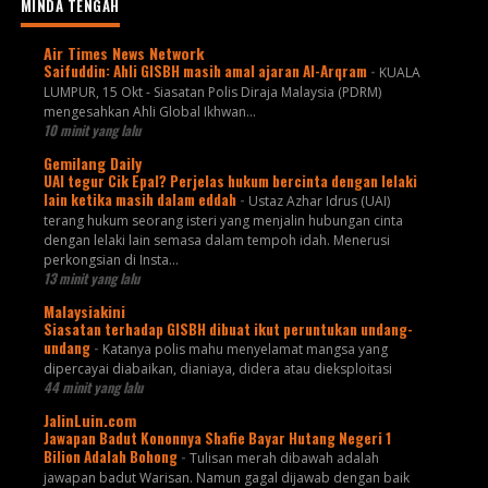
MINDA TENGAH
Air Times News Network
Saifuddin: Ahli GISBH masih amal ajaran Al-Arqram
-
KUALA
LUMPUR, 15 Okt - Siasatan Polis Diraja Malaysia (PDRM)
mengesahkan Ahli Global Ikhwan…
10 minit yang lalu
Gemilang Daily
UAI tegur Cik Epal? Perjelas hukum bercinta dengan lelaki
lain ketika masih dalam eddah
-
Ustaz Azhar Idrus (UAI)
terang hukum seorang isteri yang menjalin hubungan cinta
dengan lelaki lain semasa dalam tempoh idah. Menerusi
perkongsian di Insta...
13 minit yang lalu
Malaysiakini
Siasatan terhadap GISBH dibuat ikut peruntukan undang-
undang
-
Katanya polis mahu menyelamat mangsa yang
dipercayai diabaikan, dianiaya, didera atau dieksploitasi
44 minit yang lalu
JalinLuin.com
Jawapan Badut Kononnya Shafie Bayar Hutang Negeri 1
Bilion Adalah Bohong
-
Tulisan merah dibawah adalah
jawapan badut Warisan. Namun gagal dijawab dengan baik