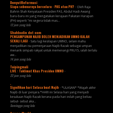
DenyutReformasi
Siapa sebenarnya bercelaru - PAS atau PH?
-
Oleh Raja
Bahrin Shah Kenyataan Presiden PAS, Abdul Hadi Awang
baru-baru ini yang mengatakan kerajaan Pakatan Harapan
(PH) seperti "mi segera tidak mas...
12 jam yang lalu
Shahbudin dot com
PENGAMPUNAN NAJIB BOLEH MENJADIKAN UMNO KALAH
SEKALI LAGI
-
Satu lagi kesilapan UMNO, selain mahu
menjadikan isu pemenjaraan Najib Razak sebagai umpan
menarik simpati rakyat untuk memenangi PRU15, ialah terlalu
aw...
14 jam yang lalu
Taipingmali
LIVE : Taklimat Khas Presiden UMNO
-
22 jam yang lalu
.
Signifikan hari Selasa buat Najib
-
*ULASAN* *Wajah akhir
Najib di luar penjara.*HARI ini Selasa hari yang menjadi
kesukaan Najib Razak kerana pada hari inilah yang beliau
sebut- sebut aka...
Seminggu yang lalu