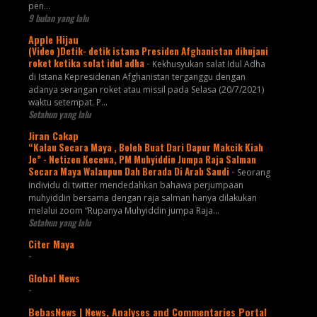
pen...
9 bulan yang lalu
Apple Hijau
(Video )Detik- detik istana Presiden Afghanistan dihujani
roket ketika solat idul adha
-
Kekhusyukan salat Idul Adha
di Istana Kepresidenan Afghanistan terganggu dengan
adanya serangan roket atau missil pada Selasa (20/7/2021)
waktu setempat. P...
Setahun yang lalu
Jiran Cakap
“Kalau Secara Maya , Boleh Buat Dari Dapur Makcik Kiah
Je” - Netizen Kecewa, PM Muhyiddin Jumpa Raja Salman
Secara Maya Walaupun Dah Berada Di Arab Saudi
-
Seorang
individu di twitter mendedahkan bahawa perjumpaan
muhyiddin bersama dengan raja salman hanya dilakukan
melalui zoom “Rupanya Muhyiddin jumpa Raja...
Setahun yang lalu
Citer Maya
-
Global News
-
BebasNews | News, Analyses and Commentaries Portal