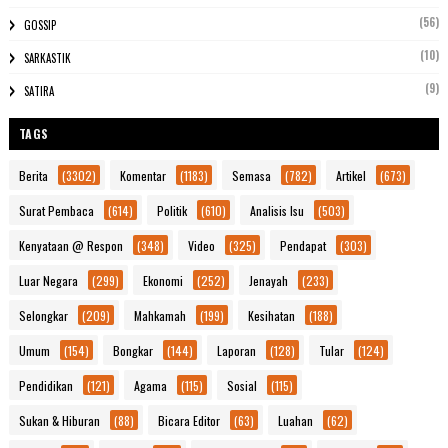
(56)
GOSSIP
(10)
SARKASTIK
(9)
SATIRA
TAGS
Berita
(3302)
Komentar
(1183)
Semasa
(782)
Artikel
(673)
Surat Pembaca
(614)
Politik
(610)
Analisis Isu
(503)
Kenyataan @ Respon
(348)
Video
(325)
Pendapat
(303)
Luar Negara
(299)
Ekonomi
(252)
Jenayah
(233)
Selongkar
(209)
Mahkamah
(199)
Kesihatan
(188)
Umum
(154)
Bongkar
(144)
Laporan
(128)
Tular
(124)
Pendidikan
(121)
Agama
(115)
Sosial
(115)
Sukan & Hiburan
(88)
Bicara Editor
(63)
Luahan
(62)