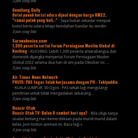
3 jam yang lalu
Gemilang Daily
Botol penuh berisi udara dijual dengan harga RM22,
“ramai pulak yang beli..”
-
Saya bukan sekadar menjual
botol berisi udara tetapi keindahan bandar itu sendiri
3 jam yang lalu
Sarawakvoice.com
1,300 peserta sertai Forum Perniagaan Muslim Global di
Kuching
-
KUCHING: Lebih 1,300 peserta antarabangsa dan
domestik dijangka menyertai Forum Perniagaan Muslim
Global 2022 selama dua hari di sini pada Oktober ini. ...
3 jam yang lalu
Air Times News Network
PRU15: PAS tegas tolak kerjasama dengan PH - Takiyuddin
-
KUALA LUMPUR, 30 Ogos - PAS sekali lagi mengulangi
pendirian untuk tidak mengadakan sebarang…
3 jam yang lalu
Buasir Otak
Buasir Otak TV: Bulan 8 sambut hari apa?
-
Bila cikgu tanya
soalan tentang Hari Kemerdekaan pada murid-murid dalam
kelas. Jom tonton animasi ini. Baca lagi »
4 jam yang lalu