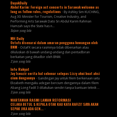
DayakDaily
Abdul Karim: Foreign act concerts in Sarawak welcome as
long as follow rules, regulations
-
By Ashley Sim KUCHING,
Aug 30: Minister for Tourism, Creative Industry, and
Performing Arts Sarawak Dato Sri Abdul Karim Rahman
Hamzah says the State has n...
Sejam yang lalu
MH Daily
Octafx disenarai dalam amaran pengguna kewangan oleh
BNM
-
OctaFX secara rasminya tidak dibenarkan atau
diluluskan di bawah undang-undang dan pentadbiran
berkaitan yang ditadbir oleh BNM.
2 jam yang lalu
Info Rakyat
Jay Iswazir cerita hal sebenar selepas Lizzy akui buat aksi
cium dengannya
-
Gandingan Jay untuk filem berkenaan iaitu
Elizabeth mengaku adegan bercium dengannya dalam filem
Abang Long Fadil 3 dilakukan sendiri tanpa bantuan teknik ...
3 jam yang lalu
WARTAWAN RASMI LAMAN REFORMASI
CELAKA BETUL & KEPALA OTAK KAU KATA RAFIZI! SAYA AKAN
SEPAK JIKA ADA GEN...
-
3 jam yang lalu