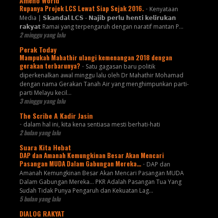
Ameno World
Rupanya Projek LCS Lewat Siap Sejak 2016.
-
Kenyataan
Media | 𝗦𝗸𝗮𝗻𝗱𝗮𝗹 𝗟𝗖𝗦 - 𝗡𝗮𝗷𝗶𝗯 𝗽𝗲𝗿𝗹𝘂 𝗵𝗲𝗻𝘁𝗶 𝗸𝗲𝗹𝗶𝗿𝘂𝗸𝗮𝗻
𝗿𝗮𝗸𝘆𝗮𝘁 Ramai yang terpengaruh dengan naratif mantan P...
2 minggu yang lalu
Perak Today
Mampukah Mahathir ulangi kemenangan 2018 dengan
gerakan terbarunya?
-
Satu gagasan baru politik
diperkenalkan awal minggu lalu oleh Dr Mahathir Mohamad
dengan nama Gerakan Tanah Air yang menghimpunkan parti-
parti Melayu kecil...
3 minggu yang lalu
The Scribe A Kadir Jasin
-
dalam hal ini, kita kena sentiasa mesti berhati-hati
2 bulan yang lalu
Suara Kita Hebat
DAP dan Amanah Kemungkinan Besar Akan Mencari
Pasangan MUDA Dalam Gabungan Mereka…
-
DAP dan
Amanah Kemungkinan Besar Akan Mencari Pasangan MUDA
Dalam Gabungan Mereka… PKR Adalah Pasangan Tua Yang
Sudah Tidak Punya Pengaruh dan Kekuatan Lag...
5 bulan yang lalu
DIALOG RAKYAT