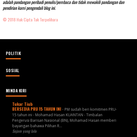
adalah pandangan peribadi penulis/pembaca dan tidak mewakili pandangan dan
pendirian kami pengendali blog ini.
© 2018 Hak Cipta Tak Terpelihara
POLITIK
SOSIAL
MINDA KIRI
Tukar Tiub
BERSEDIA PRU 15 TAHUN INI
-
PM sudah beri komitmen PRU-
15 tahun ini - Mohamad Hasan KUANTAN - Timbalan
Pengerusi Barisan Nasional (BN), Mohamad Hasan memberi
bayangan bahawa Pilihan R...
Sejam yang lalu