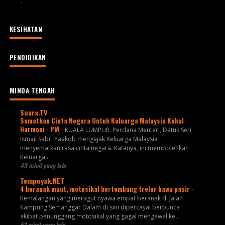
-
KESIHATAN
PENDIDIKAN
MINDA TENGAH
Suara.TV
Sematkan Cinta Negara Untuk Keluarga Malaysia Kekal
Harmoni - PM
-
KUALA LUMPUR: Perdana Menteri, Datuk Seri
Ismail Sabri Yaakob mengajak Keluarga Malaysia
menyematkan rasa cinta negara. Katanya, ini membolehkan
Keluarga...
49 minit yang lalu
Tempoyak.NET
4 beranak maut, motosikal bertembung treler bawa pasir
-
Kemalangan yang meragut nyawa empat beranak di Jalan
Kampung Semanggar Dalam di sini dipercayai berpunca
akibat penunggang motosikal yang gagal mengawal ke...
52 minit yang lalu