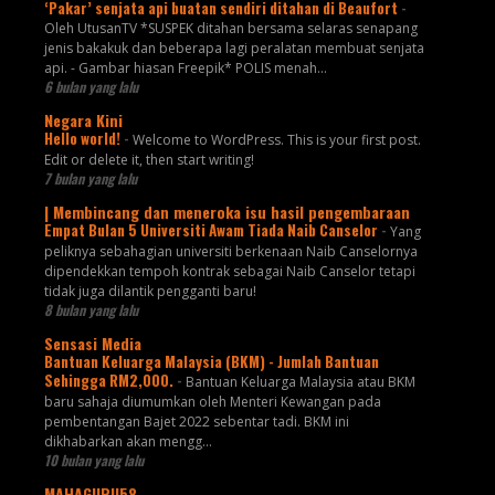
‘Pakar’ senjata api buatan sendiri ditahan di Beaufort
-
Oleh UtusanTV *SUSPEK ditahan bersama selaras senapang
jenis bakakuk dan beberapa lagi peralatan membuat senjata
api. - Gambar hiasan Freepik* POLIS menah...
6 bulan yang lalu
Negara Kini
Hello world!
-
Welcome to WordPress. This is your first post.
Edit or delete it, then start writing!
7 bulan yang lalu
| Membincang dan meneroka isu hasil pengembaraan
Empat Bulan 5 Universiti Awam Tiada Naib Canselor
-
Yang
peliknya sebahagian universiti berkenaan Naib Canselornya
dipendekkan tempoh kontrak sebagai Naib Canselor tetapi
tidak juga dilantik pengganti baru!
8 bulan yang lalu
Sensasi Media
Bantuan Keluarga Malaysia (BKM) - Jumlah Bantuan
Sehingga RM2,000.
-
Bantuan Keluarga Malaysia atau BKM
baru sahaja diumumkan oleh Menteri Kewangan pada
pembentangan Bajet 2022 sebentar tadi. BKM ini
dikhabarkan akan mengg...
10 bulan yang lalu
MAHAGURU58