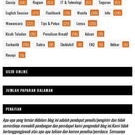
Gossip
(56)
Ragam
(53)
IT & Teknologi
(51)
Teguran
(51)
English Session
(37)
Flashback
(31)
Wanita
(30)
Info
(28)
Wawancara
(22)
Tips & Petua
(21)
Lensa
(20)
Kisah Teladan
(15)
Penulisan Kreatif
(14)
Aduan
(11)
Sarkastik
(10)
Satira
(9)
Eksklufsif
(8)
FAQ
(6)
Iktibar
(6)
Resepi
(5)
USER ONLINE
JUMLAH PAPARAN HALAMAN
PENAFIAN
Apa-apa yang tersiar didalam blog ini adalah pendapat penulis/pengirim dan tidak
semestinya mewakili pandangan dan pemdapat kami pengendali blog ini.Kami tidak
bertanggungjawab atas apa-apa tulisan dan komen penulisa/pembaca. Semuanya