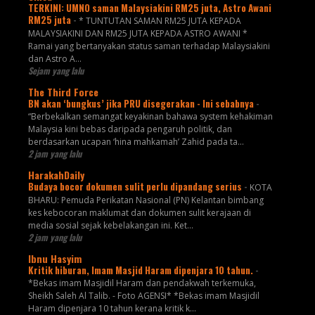
TERKINI: UMNO saman Malaysiakini RM25 juta, Astro Awani
RM25 juta
-
* TUNTUTAN SAMAN RM25 JUTA KEPADA
MALAYSIAKINI DAN RM25 JUTA KEPADA ASTRO AWANI *
Ramai yang bertanyakan status saman terhadap Malaysiakini
dan Astro A...
Sejam yang lalu
The Third Force
BN akan ‘bungkus’ jika PRU disegerakan - Ini sebabnya
-
“Berbekalkan semangat keyakinan bahawa system kehakiman
Malaysia kini bebas daripada pengaruh politik, dan
berdasarkan ucapan ‘hina mahkamah’ Zahid pada ta...
2 jam yang lalu
HarakahDaily
Budaya bocor dokumen sulit perlu dipandang serius
-
KOTA
BHARU: Pemuda Perikatan Nasional (PN) Kelantan bimbang
kes kebocoran maklumat dan dokumen sulit kerajaan di
media sosial sejak kebelakangan ini. Ket...
2 jam yang lalu
Ibnu Hasyim
Kritik hiburan, Imam Masjid Haram dipenjara 10 tahun.
-
*Bekas imam Masjidil Haram dan pendakwah terkemuka,
Sheikh Saleh Al Talib. - Foto AGENSI* *Bekas imam Masjidil
Haram dipenjara 10 tahun kerana kritik k...