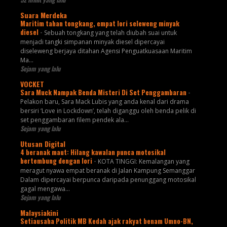
Suara Merdeka
Maritim tahan tongkang, empat lori seleweng minyak
diesel
-
Sebuah tongkang yang telah diubah suai untuk
menjadi tangki simpanan minyak diesel dipercayai
diseleweng berjaya ditahan Agensi Penguatkuasaan Maritim
Ma...
Sejam yang lalu
VOCKET
Sara Muck Nampak Benda Misteri Di Set Penggambaran
-
Pelakon baru, Sara Mack Lubis yang anda kenal dari drama
bersiri ‘Love in Lockdown’, telah diganggu oleh benda pelik di
set penggambaran filem pendek ala...
Sejam yang lalu
Utusan Digital
4 beranak maut: Hilang kawalan punca motosikal
bertembung dengan lori
-
KOTA TINGGI: Kemalangan yang
meragut nyawa empat beranak di Jalan Kampung Semanggar
Dalam dipercayai berpunca daripada penunggang motosikal
gagal mengawa...
Sejam yang lalu
Malaysiakini
Setiausaha Politik MB Kedah ajak rakyat benam Umno-BN,