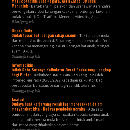
Masuk Stadium Luar Negara, Aeril Zafrel Dituduh
Menunjuk
-
Baru-baru ini, pelakon dan usahawan Aeril Zafrel
berkongsikan video kenangan ketika menonton perlawanan
bolak sepak di Old Trafford. Menerusi video itu, Ae...
5 hari yang lalu
Borak Daily
Sudah tawar hati dengan sikap suami!
-
Tak tahu nak mula
dari mana. Aku ibu anak 4. Sekarang ni masa rehat aku. Entah
kenapa tiba menangis lagi aku ni. Teringat kat anak, teringat
suami. Aku s...
Seminggu yang lalu
Infomedikini
Inilah Satu-Satunya Kalkulator Berat Badan Yang Lengkap
Lagi Pintar
-
Kalkulator BMI Ini Lain Dari Yang Lain Oleh
Infomedikini Pada 20/08/2022 Ketiadaan kalkulator bagi
berat badan berstatus pintar lagi realistik telah me...
Seminggu yang lalu
Jasduit
Budaya buat kerja yang rosak lagi merosakkan dalam
masyarakat kita - Budaya penduduk neraka
-
Ada satu
panduan mudah yang saya sampaikan kepada semua anak-
anak apabila mereka mula bersekolah.Untuk ambil manfaat
dari masa yang dihabiskan selama berse...
Seminggu yang lalu