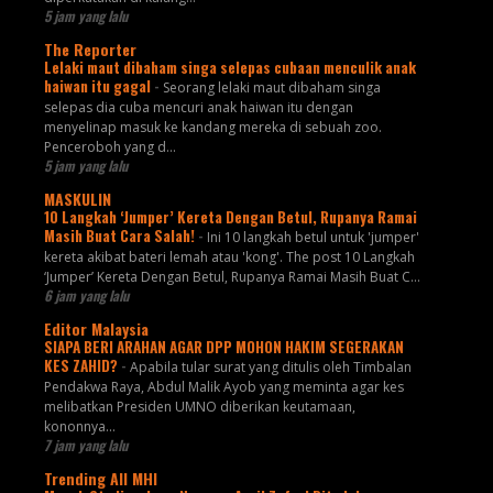
5 jam yang lalu
The Reporter
Lelaki maut dibaham singa selepas cubaan menculik anak
haiwan itu gagal
-
Seorang lelaki maut dibaham singa
selepas dia cuba mencuri anak haiwan itu dengan
menyelinap masuk ke kandang mereka di sebuah zoo.
Penceroboh yang d...
5 jam yang lalu
MASKULIN
10 Langkah ‘Jumper’ Kereta Dengan Betul, Rupanya Ramai
Masih Buat Cara Salah!
-
Ini 10 langkah betul untuk 'jumper'
kereta akibat bateri lemah atau 'kong'. The post 10 Langkah
‘Jumper’ Kereta Dengan Betul, Rupanya Ramai Masih Buat C...
6 jam yang lalu
Editor Malaysia
SIAPA BERI ARAHAN AGAR DPP MOHON HAKIM SEGERAKAN
KES ZAHID?
-
Apabila tular surat yang ditulis oleh Timbalan
Pendakwa Raya, Abdul Malik Ayob yang meminta agar kes
melibatkan Presiden UMNO diberikan keutamaan,
kononnya...
7 jam yang lalu
Trending All MHI