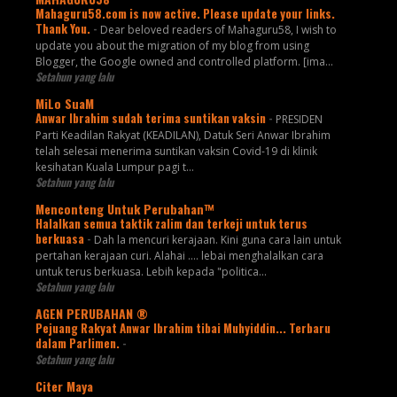
Mahaguru58.com is now active. Please update your links.
Thank You.
-
Dear beloved readers of Mahaguru58, I wish to
update you about the migration of my blog from using
Blogger, the Google owned and controlled platform. [ima...
Setahun yang lalu
MiLo SuaM
Anwar Ibrahim sudah terima suntikan vaksin
-
PRESIDEN
Parti Keadilan Rakyat (KEADILAN), Datuk Seri Anwar Ibrahim
telah selesai menerima suntikan vaksin Covid-19 di klinik
kesihatan Kuala Lumpur pagi t...
Setahun yang lalu
Menconteng Untuk Perubahan™
Halalkan semua taktik zalim dan terkeji untuk terus
berkuasa
-
Dah la mencuri kerajaan. Kini guna cara lain untuk
pertahan kerajaan curi. Alahai .... lebai menghalalkan cara
untuk terus berkuasa. Lebih kepada "politica...
Setahun yang lalu
AGEN PERUBAHAN ®
Pejuang Rakyat Anwar Ibrahim tibai Muhyiddin... Terbaru
dalam Parlimen.
-
Setahun yang lalu
Citer Maya