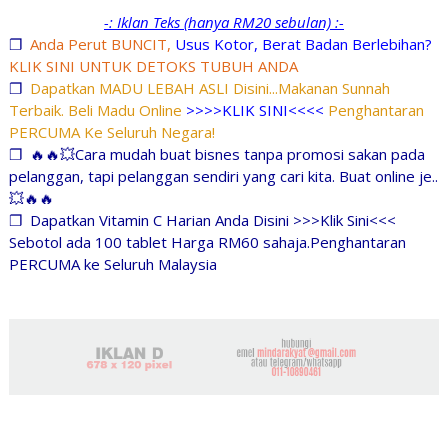
-: Iklan Teks (hanya RM20 sebulan) :-
❐
Anda Perut BUNCIT,
Usus Kotor, Berat Badan Berlebihan?
KLIK SINI UNTUK DETOKS TUBUH ANDA
❐
Dapatkan MADU LEBAH ASLI Disini...Makanan Sunnah
Terbaik. Beli Madu Online
>>>>KLIK SINI<<<<
Penghantaran
PERCUMA Ke Seluruh Negara!
❐
🔥🔥💥Cara mudah buat bisnes tanpa promosi sakan pada
pelanggan, tapi pelanggan sendiri yang cari kita. Buat online je..
💥🔥🔥
❐
Dapatkan Vitamin C Harian Anda Disini >>>Klik Sini<<<
Sebotol ada 100 tablet Harga RM60 sahaja.Penghantaran
PERCUMA ke Seluruh Malaysia