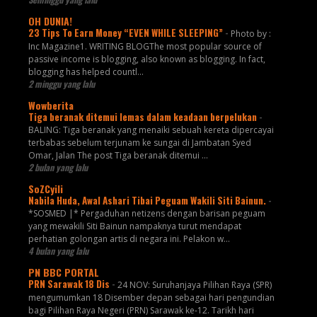
OH DUNIA!
23 Tips To Earn Money “EVEN WHILE SLEEPING”
-
Photo by :
Inc Magazine1. WRITING BLOGThe most popular source of
passive income is blogging, also known as blogging. In fact,
blogging has helped countl...
2 minggu yang lalu
Wowberita
Tiga beranak ditemui lemas dalam keadaan berpelukan
-
BALING: Tiga beranak yang menaiki sebuah kereta dipercayai
terbabas sebelum terjunam ke sungai di Jambatan Syed
Omar, Jalan The post Tiga beranak ditemui ...
2 bulan yang lalu
SoZCyili
Nabila Huda, Awal Ashari Tibai Peguam Wakili Siti Bainun.
-
*SOSMED |* Pergaduhan netizens dengan barisan peguam
yang mewakili Siti Bainun nampaknya turut mendapat
perhatian golongan artis di negara ini. Pelakon w...
4 bulan yang lalu
PN BBC PORTAL
PRN Sarawak 18 Dis
-
24 NOV: Suruhanjaya Pilihan Raya (SPR)
mengumumkan 18 Disember depan sebagai hari pengundian
bagi Pilihan Raya Negeri (PRN) Sarawak ke-12. Tarikh hari