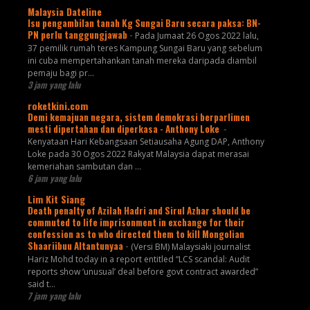
Malaysia Dateline
Isu pengambilan tanah Kg Sungai Baru secara paksa: BN-
PN perlu tanggungjawab
-
Pada Jumaat 26 Ogos 2022 lalu,
37 pemilik rumah teres Kampung Sungai Baru yang sebelum
ini cuba mempertahankan tanah mereka daripada diambil
pemaju bagi pr...
3 jam yang lalu
roketkini.com
Demi kemajuan negara, sistem demokrasi berparlimen
mesti dipertahan dan diperkasa - Anthony Loke
-
Kenyataan Hari Kebangsaan Setiausaha Agung DAP, Anthony
Loke pada 30 Ogos 2022 Rakyat Malaysia dapat merasai
kemeriahan sambutan dan …
6 jam yang lalu
Lim Kit Siang
Death penalty of Azilah Hadri and Sirul Azhar should be
commuted to life imprisonment in exchange for their
confession as to who directed them to kill Mongolian
Shaariibuu Altantunyaa
-
(Versi BM) Malaysiaki journalist
Hariz Mohd today in a report entitled “LCS scandal: Audit
reports show ‘unusual’ deal before govt contract awarded”
said t...
7 jam yang lalu