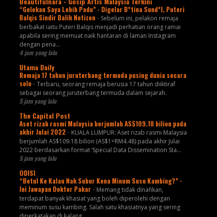
Beautifulnara - Gosip Artis Malaysia Terkini
“Gelekan Saya Lebih Padu” - Digelar B*tina Sund*l, Puteri
Balqis Sindir Balik Netizen
-
Sebelum ini, pelakon remaja
berbakat iaitu Puteri Balqis menjadi perhatian orang ramai
apabila sering memuat naik hantaran di laman Instagram
dengan pena...
4 jam yang lalu
Utama Daily
Remaja 17 tahun juruterbang termuda pusing dunia secara
solo
-
Terbaru, seorang remaja berusia 17 tahun diiktiraf
sebagai seorang juruterbang termuda dalam sejarah.
5 jam yang lalu
The Capital Post
Aset rizab rasmi Malaysia berjumlah AS$109.18 bilion pada
akhir Julai 2022
-
KUALA LUMPUR: Aset rizab rasmi Malaysia
berjumlah AS$109.18 bilion (AS$1=RM4.48) pada akhir Julai
2022 berdasarkan format ‘Special Data Dissemination Sta...
5 jam yang lalu
ODISI
“Betul Ke Kalau Nak Subur Kena Minum Susu Kambing?” -
Ini Jawapan Doktor Pakar
-
Memang tidak dinafikan,
terdapat banyak khasiat yang boleh diperolehi dengan
meminum susu kambing. Salah satu khasiatnya yang sering
diperkatakan di kalang...