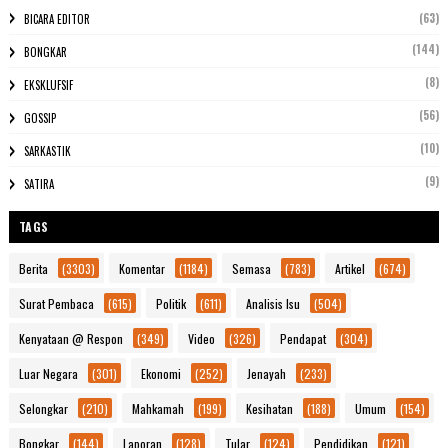
(63)
BICARA EDITOR
(144)
BONGKAR
(8)
EKSKLUFSIF
(56)
GOSSIP
(10)
SARKASTIK
(9)
SATIRA
TAGS
Berita
(3303)
Komentar
(1184)
Semasa
(783)
Artikel
(674)
Surat Pembaca
(615)
Politik
(611)
Analisis Isu
(504)
Kenyataan @ Respon
(349)
Video
(326)
Pendapat
(304)
Luar Negara
(301)
Ekonomi
(252)
Jenayah
(233)
Selongkar
(210)
Mahkamah
(199)
Kesihatan
(188)
Umum
(154)
Bongkar
(144)
Laporan
(128)
Tular
(124)
Pendidikan
(121)