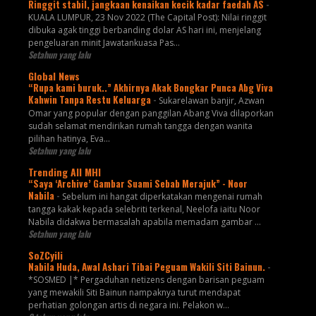
Ringgit stabil, jangkaan kenaikan kecik kadar faedah AS
-
KUALA LUMPUR, 23 Nov 2022 (The Capital Post): Nilai ringgit
dibuka agak tinggi berbanding dolar AS hari ini, menjelang
pengeluaran minit Jawatankuasa Pas...
Setahun yang lalu
Global News
“Rupa kami buruk..” Akhirnya Akak Bongkar Punca Abg Viva
Kahwin Tanpa Restu Keluarga
-
Sukarelawan banjir, Azwan
Omar yang popular dengan panggilan Abang Viva dilaporkan
sudah selamat mendirikan rumah tangga dengan wanita
pilihan hatinya, Eva...
Setahun yang lalu
Trending All MHI
“Saya ‘Archive’ Gambar Suami Sebab Merajuk” - Noor
Nabila
-
Sebelum ini hangat diperkatakan mengenai rumah
tangga kakak kepada selebriti terkenal, Neelofa iaitu Noor
Nabila didakwa bermasalah apabila memadam gambar ...
Setahun yang lalu
SoZCyili
Nabila Huda, Awal Ashari Tibai Peguam Wakili Siti Bainun.
-
*SOSMED |* Pergaduhan netizens dengan barisan peguam
yang mewakili Siti Bainun nampaknya turut mendapat
perhatian golongan artis di negara ini. Pelakon w...