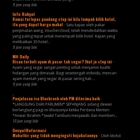
9 jam yang lalu
Info Rakyat
Ramai terlepas pandang step ini bila tempah bilik hotel,
itu yang dapat harga mahal
-
Satu kajian oleh pakar
penjimatan wang, Vouchercloud, telah mendedahkan waktu
yang paling tepat untuk menempah bilik hotel. Kajian yang
melibatkan 30 hotel...
9 jam yang lalu
MH Daily
Risau terbeli ayam di pasar tak segar? Ikut je step ini
-
Ayam yang segar sangat penting untuk menjamin kualiti
hidangan yang dimasak. Bagi sesetengah individu, mencari
ayam mentah yang segar di pasar sering kali ...
9 jam yang lalu
.
Penjelasan isu Blackrock oleh PM diterima baik
-
*LANGSUNG DARI PARLIMEN* SEPANJANG sidang dewan
berlangsung pagi ini khususnya ketika Perdana Menteri
*Anwar Ibrahim *(wakil Tambun) menjawab dan memberi...
13 jam yang lalu
DenyutReformasi
Mahathir yang tidak mengingati kejahatannya
-
Oleh Mohd