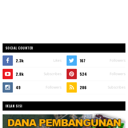
SOCIAL COUNTER
2.3k
167
Likes
Followers
2.8k
524
Subscribes
Followers
49
286
Followers
Subscribes
IKLAN SISI