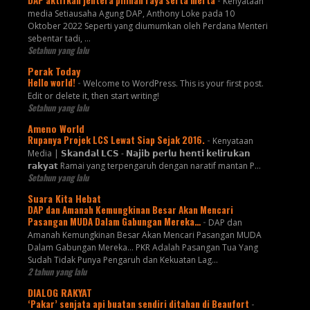
Kenyataan
media Setiausaha Agung DAP, Anthony Loke pada 10
Oktober 2022 Seperti yang diumumkan oleh Perdana Menteri
sebentar tadi, …
Setahun yang lalu
Perak Today
Hello world!
-
Welcome to WordPress. This is your first post.
Edit or delete it, then start writing!
Setahun yang lalu
Ameno World
Rupanya Projek LCS Lewat Siap Sejak 2016.
-
Kenyataan
Media | 𝗦𝗸𝗮𝗻𝗱𝗮𝗹 𝗟𝗖𝗦 - 𝗡𝗮𝗷𝗶𝗯 𝗽𝗲𝗿𝗹𝘂 𝗵𝗲𝗻𝘁𝗶 𝗸𝗲𝗹𝗶𝗿𝘂𝗸𝗮𝗻
𝗿𝗮𝗸𝘆𝗮𝘁 Ramai yang terpengaruh dengan naratif mantan P...
Setahun yang lalu
Suara Kita Hebat
DAP dan Amanah Kemungkinan Besar Akan Mencari
Pasangan MUDA Dalam Gabungan Mereka…
-
DAP dan
Amanah Kemungkinan Besar Akan Mencari Pasangan MUDA
Dalam Gabungan Mereka… PKR Adalah Pasangan Tua Yang
Sudah Tidak Punya Pengaruh dan Kekuatan Lag...
2 tahun yang lalu
DIALOG RAKYAT
‘Pakar’ senjata api buatan sendiri ditahan di Beaufort
-