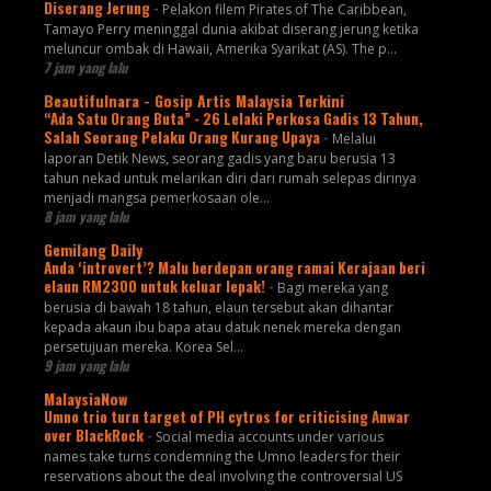
Diserang Jerung
-
Pelakon filem Pirates of The Caribbean,
Tamayo Perry meninggal dunia akibat diserang jerung ketika
meluncur ombak di Hawaii, Amerika Syarikat (AS). The p...
7 jam yang lalu
Beautifulnara - Gosip Artis Malaysia Terkini
“Ada Satu Orang Buta” - 26 Lelaki Perkosa Gadis 13 Tahun,
Salah Seorang Pelaku Orang Kurang Upaya
-
Melalui
laporan Detik News, seorang gadis yang baru berusia 13
tahun nekad untuk melarikan diri dari rumah selepas dirinya
menjadi mangsa pemerkosaan ole...
8 jam yang lalu
Gemilang Daily
Anda ‘introvert’? Malu berdepan orang ramai Kerajaan beri
elaun RM2300 untuk keluar lepak!
-
Bagi mereka yang
berusia di bawah 18 tahun, elaun tersebut akan dihantar
kepada akaun ibu bapa atau datuk nenek mereka dengan
persetujuan mereka. Korea Sel...
9 jam yang lalu
MalaysiaNow
Umno trio turn target of PH cytros for criticising Anwar
over BlackRock
-
Social media accounts under various
names take turns condemning the Umno leaders for their
reservations about the deal involving the controversial US