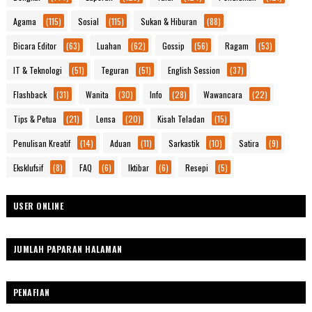
Agama
(115)
Sosial
(115)
Sukan & Hiburan
(88)
Bicara Editor
(63)
Luahan
(62)
Gossip
(56)
Ragam
(53)
IT & Teknologi
(51)
Teguran
(51)
English Session
(37)
Flashback
(31)
Wanita
(30)
Info
(28)
Wawancara
(22)
Tips & Petua
(21)
Lensa
(20)
Kisah Teladan
(15)
Penulisan Kreatif
(14)
Aduan
(11)
Sarkastik
(10)
Satira
(9)
Eksklufsif
(8)
FAQ
(6)
Iktibar
(6)
Resepi
(5)
USER ONLINE
JUMLAH PAPARAN HALAMAN
PENAFIAN