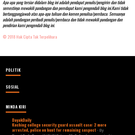
Apa-apa yang tersiar didalam blog ini adalah pendapat penulis/pengirim dan tidak
semestinya mewakili pandangan dan pemdapat kami pengendali blog ini.Kami tidak
bertanggungjawab atas apa-apa tulisan dan komen penulisa/pembaca. Semuanya
adalah pandangan peribadi penulis/pembaca dan tidak mewakili pandangan dan
pendirian kami pengendali blog ini.
© 2018 Hak Cipta Tak Terpelihara
POLITIK
SOSIAL
MINDA KIRI
DayakDaily
Kuching college security guard assault case: 2 more
arrested, police on hunt for remaining suspect
-
By