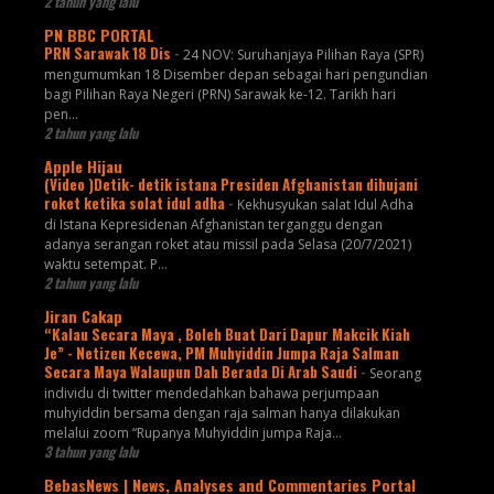
2 tahun yang lalu
PN BBC PORTAL
PRN Sarawak 18 Dis
-
24 NOV: Suruhanjaya Pilihan Raya (SPR)
mengumumkan 18 Disember depan sebagai hari pengundian
bagi Pilihan Raya Negeri (PRN) Sarawak ke-12. Tarikh hari
pen...
2 tahun yang lalu
Apple Hijau
(Video )Detik- detik istana Presiden Afghanistan dihujani
roket ketika solat idul adha
-
Kekhusyukan salat Idul Adha
di Istana Kepresidenan Afghanistan terganggu dengan
adanya serangan roket atau missil pada Selasa (20/7/2021)
waktu setempat. P...
2 tahun yang lalu
Jiran Cakap
“Kalau Secara Maya , Boleh Buat Dari Dapur Makcik Kiah
Je” - Netizen Kecewa, PM Muhyiddin Jumpa Raja Salman
Secara Maya Walaupun Dah Berada Di Arab Saudi
-
Seorang
individu di twitter mendedahkan bahawa perjumpaan
muhyiddin bersama dengan raja salman hanya dilakukan
melalui zoom “Rupanya Muhyiddin jumpa Raja...
3 tahun yang lalu
BebasNews | News, Analyses and Commentaries Portal