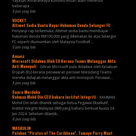
Yayasan AmanahRaya komited lestari alam menerusi
beberapa ...
5 jam yang lalu
VOCKET
Altimet Sedia Bantu Bayar Hukuman Denda Selangor FC
-
Penyanyi rap terkemuka, Altimet sedia bantu membayar
hukuman denda RM100,000 yang dikenakan ke atas Selangor
FC seperti diumumkan oleh Malaysia Football ...
5 jam yang lalu
Amanz
Microsoft Didakwa Oleh EU Kerana Teams Melanggar Akta
Anti Monopoli
-
Giliran Microsoft pula didakwa oleh Kesatuan
Eropah (EU) kerana penawaran perisian telesidang Teams
mereka didapati melanggar akta anti monopoli. Penawar...
5 jam yang lalu
Suara Merdeka
Rahman Mohd Din CEO baharu Institut Integriti
-
RAHMAN
Mohd Din telah dilantik sebagai Ketua Pegawai Eksekutif,
Institut Integriti Malaysia (IIM) yang baharu berkuat kuasa 24
Jun 2024. Sebelum dilantik...
6 jam yang lalu
MASKULIN
Pelakon “Pirates of The Caribbean”, Tamayo Perry Maut