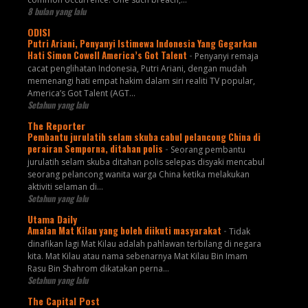
8 bulan yang lalu
ODISI
Putri Ariani, Penyanyi Istimewa Indonesia Yang Gegarkan
Hati Simon Cowell America’s Got Talent
-
Penyanyi remaja
cacat penglihatan Indonesia, Putri Ariani, dengan mudah
memenangi hati empat hakim dalam siri realiti TV popular,
America’s Got Talent (AGT...
Setahun yang lalu
The Reporter
Pembantu jurulatih selam skuba cabul pelancong China di
perairan Semporna, ditahan polis
-
Seorang pembantu
jurulatih selam skuba ditahan polis selepas disyaki mencabul
seorang pelancong wanita warga China ketika melakukan
aktiviti selaman di...
Setahun yang lalu
Utama Daily
Amalan Mat Kilau yang boleh diikuti masyarakat
-
Tidak
dinafikan lagi Mat Kilau adalah pahlawan terbilang di negara
kita. Mat Kilau atau nama sebenarnya Mat Kilau Bin Imam
Rasu Bin Shahrom dikatakan perna...
Setahun yang lalu
The Capital Post