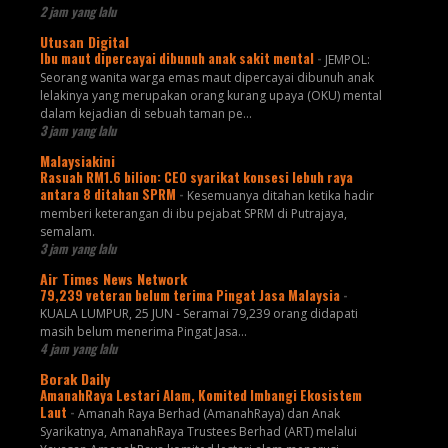
2 jam yang lalu
Utusan Digital
Ibu maut dipercayai dibunuh anak sakit mental
-
JEMPOL:
Seorang wanita warga emas maut dipercayai dibunuh anak
lelakinya yang merupakan orang kurang upaya (OKU) mental
dalam kejadian di sebuah taman pe...
3 jam yang lalu
Malaysiakini
Rasuah RM1.6 bilion: CEO syarikat konsesi lebuh raya
antara 8 ditahan SPRM
-
Kesemuanya ditahan ketika hadir
memberi keterangan di ibu pejabat SPRM di Putrajaya,
semalam.
3 jam yang lalu
Air Times News Network
79,239 veteran belum terima Pingat Jasa Malaysia
-
KUALA LUMPUR, 25 JUN - Seramai 79,239 orang didapati
masih belum menerima Pingat Jasa…
4 jam yang lalu
Borak Daily
AmanahRaya Lestari Alam, Komited Imbangi Ekosistem
Laut
-
Amanah Raya Berhad (AmanahRaya) dan Anak
Syarikatnya, AmanahRaya Trustees Berhad (ART) melalui