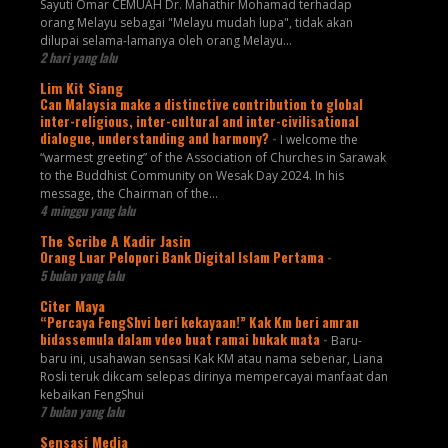
Sayuti Omar CEMUAH Dr. Mahathir Mohamad terhadap
orang Melayu sebagai "Melayu mudah lupa", tidak akan
dilupai selama-lamanya oleh orang Melayu...
2 hari yang lalu
Lim Kit Siang
Can Malaysia make a distinctive contribution to global
inter-religious, inter-cultural and inter-civilisational
dialogue, understanding and harmony?
-
I welcome the
“warmest greeting” of the Association of Churches in Sarawak
to the Buddhist Community on Wesak Day 2024. In his
message, the Chairman of the...
4 minggu yang lalu
The Scribe A Kadir Jasin
Orang Luar Pelopori Bank Digital Islam Pertama
-
5 bulan yang lalu
Citer Maya
“Percaya FengShvi beri kekayaan!” Kak Km beri amran
bidassemula dalam vdeo buat ramai bukak mata
-
Baru-
baru ini, usahawan sensasi Kak KM atau nama sebenar, Liana
Rosli teruk dikcam selepas dirinya mempercayai manfaat dan
kebaikan FengShui
7 bulan yang lalu
Sensasi Media