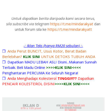
Untuk dapatkan berita daripada kami secara terus,
sila subscribe via telegram
https://t.me/mindarakyat
dan
untuk forum sila ke
https://t.me/mindarakyatt
-: Iklan Teks (hanya RM20 sebulan) :-
❐
Anda Perut BUNCIT, Usus Kotor, Berat Badan
Berlebihan?
KLIK SINI
UNTUK DETOKS TUBUH ANDA
❐
Dapatkan MADU LEBAH ASLI Disini...Makanan Sunnah
Terbaik. Beli Madu Online
>>>>KLIK SINI<<<<
Penghantaran PERCUMA Ke Seluruh Negara!
❐
Anda Menghadapi Kolesterol
TINGGI!!??
Dapatkan
PENCAIR KOLESTEROL DISINI
>>>>KLIK SINI<<<<