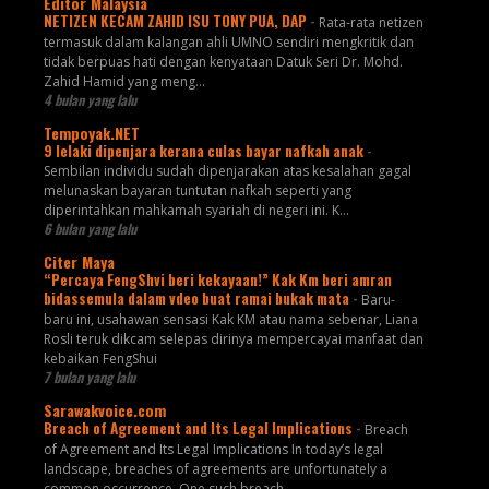
Editor Malaysia
NETIZEN KECAM ZAHID ISU TONY PUA, DAP
-
Rata-rata netizen
termasuk dalam kalangan ahli UMNO sendiri mengkritik dan
tidak berpuas hati dengan kenyataan Datuk Seri Dr. Mohd.
Zahid Hamid yang meng...
4 bulan yang lalu
Tempoyak.NET
9 lelaki dipenjara kerana culas bayar nafkah anak
-
Sembilan individu sudah dipenjarakan atas kesalahan gagal
melunaskan bayaran tuntutan nafkah seperti yang
diperintahkan mahkamah syariah di negeri ini. K...
6 bulan yang lalu
Citer Maya
“Percaya FengShvi beri kekayaan!” Kak Km beri amran
bidassemula dalam vdeo buat ramai bukak mata
-
Baru-
baru ini, usahawan sensasi Kak KM atau nama sebenar, Liana
Rosli teruk dikcam selepas dirinya mempercayai manfaat dan
kebaikan FengShui
7 bulan yang lalu
Sarawakvoice.com
Breach of Agreement and Its Legal Implications
-
Breach
of Agreement and Its Legal Implications In today’s legal
landscape, breaches of agreements are unfortunately a
common occurrence. One such breach,...