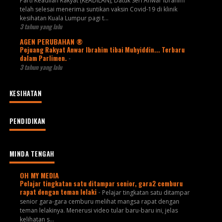
Parti Keadilan Rakyat (KEADILAN), Datuk Seri Anwar Ibrahim
telah selesai menerima suntikan vaksin Covid-19 di klinik
kesihatan Kuala Lumpur pagi t...
3 tahun yang lalu
AGEN PERUBAHAN ®
Pejuang Rakyat Anwar Ibrahim tibai Muhyiddin... Terbaru
dalam Parlimen.
-
3 tahun yang lalu
KESIHATAN
PENDIDIKAN
MINDA TENGAH
OH MY MEDIA
Pelajar tingkatan satu ditampar senior, gara2 cemburu
rapat dengan teman lelaki
-
Pelajar tingkatan satu ditampar
senior gara-gara cemburu melihat mangsa rapat dengan
teman lelakinya. Menerusi video tular baru-baru ini, jelas
kelihatan s...