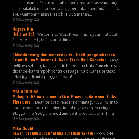
Oleh UtusanTV *SUSPEK ditahan bersama selaras senapang
jenis bakakuk dan beberapa lagi peralatan membuat senjata
api. - Gambar hiasan Freepik* POLIS menah...
2 tahun yang lalu
Negara Kini
Hello world!
-
Welcome to WordPress. This is your first post.
Edit or delete it, then start writing!
2 tahun yang lalu
| Membincang dan meneroka isu hasil pengembaraan
Empat Bulan 5 Universiti Awam Tiada Naib Canselor
-
Yang
peliknya sebahagian universiti berkenaan Naib Canselornya
dipendekkan tempoh kontrak sebagai Naib Canselor tetapi
tidak juga dilantik pengganti baru!
2 tahun yang lalu
MAHAGURU58
Mahaguru58.com is now active. Please update your links.
Thank You.
-
Dear beloved readers of Mahaguru58, I wish to
update you about the migration of my blog from using
Blogger, the Google owned and controlled platform. [ima...
3 tahun yang lalu
MiLo SuaM
Anwar Ibrahim sudah terima suntikan vaksin
-
PRESIDEN