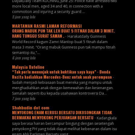
DayakDaily Team KUCHING, June 25: Police have arrested two
more local men, aged 34 and 40, in connection with a
commotion and injuring a security guard ...
5 jam yang lalu
WARTAWAN RASMI LAMAN REFORMASI
ORANG MABUK PUN TAK LEH BUAT 5 FITNAH DALAM 3 MINIT.
HANG TUNGGU SURAT SAMAN .
-
Harakatdaily Guinness
World Record kagum Zamri Mantop buat 5 fitnah dalam
masa 3 minit. "Orang mabuk Guinness pun tak mampu fitnah
semantop itu,"...
6 jam yang lalu
Malaysia Dateline
“Tak perlu menunjuk untuk buktikan saya kaya” - Bonda
Rozita hadiahkan Mercedes-Benz untuk anak perempuan
-
Sudah menjadi kebiasaan buat mereka yang mampu untuk
menghadiahkan anak dengan kemewahan dan kesenangan.
Samalah seperti ibu kepada usahawan kontroversi Da...
7 jam yang lalu
Shahbudin dot com
MENYOKONG ENAM KERUSI BERSATU DIKOSONGKAN TIDAK
BERMAKNA MENYOKONG PERJUANGAN BERSATU
-
Kadangkala
saya berasa hairan bercampur bingung dengan sesetengah
penyokong PH yang tidak dapat melihat kebenaran dalam isu
enam Ahli Parlimen Bersatu yang...