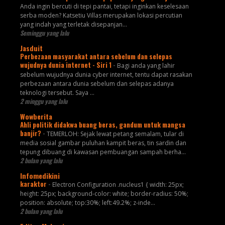
Anda ingin bercuti di tepi pantai, tetapi inginkan keselesaan
serba moden? Katsetiu Villas merupakan lokasi percutian
yang indah yang terletak disepanjan...
Seminggu yang lalu
Jasduit
Perbezaan masyarakat antara sebelum dan selepas
wujudnya dunia internet - Siri 1
-
Bagi anda yang lahir
sebelum wujudnya dunia cyber internet, tentu dapat rasakan
perbezaan antara dunia sebelum dan selepas adanya
teknologi tersebut. Saya ...
2 minggu yang lalu
Wowberita
Ahli politik didakwa buang beras, gandum untuk mangsa
banjir?
-
TEMERLOH: Sejak lewat petang semalam, tular di
media sosial gambar puluhan kampit beras, tin sardin dan
tepung dibuang di kawasan pembuangan sampah berha...
2 bulan yang lalu
Infomedikini
karaktor
-
Electron Configuration .nucleus1 { width: 25px;
height: 25px; background-color: white; border-radius: 50%;
position: absolute; top:30%; left:49.2%; z-inde...
2 bulan yang lalu