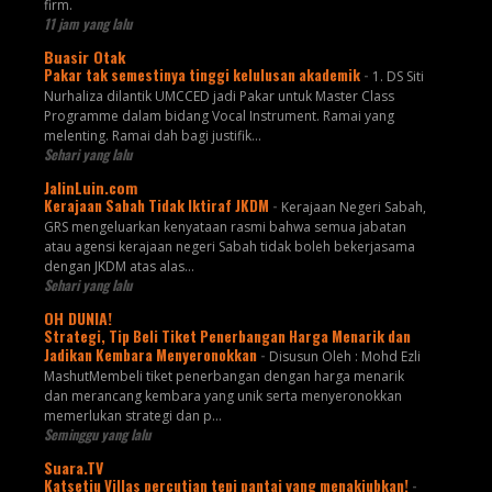
firm.
11 jam yang lalu
Buasir Otak
Pakar tak semestinya tinggi kelulusan akademik
-
1. DS Siti
Nurhaliza dilantik UMCCED jadi Pakar untuk Master Class
Programme dalam bidang Vocal Instrument. Ramai yang
melenting. Ramai dah bagi justifik...
Sehari yang lalu
JalinLuin.com
Kerajaan Sabah Tidak Iktiraf JKDM
-
Kerajaan Negeri Sabah,
GRS mengeluarkan kenyataan rasmi bahwa semua jabatan
atau agensi kerajaan negeri Sabah tidak boleh bekerjasama
dengan JKDM atas alas...
Sehari yang lalu
OH DUNIA!
Strategi, Tip Beli Tiket Penerbangan Harga Menarik dan
Jadikan Kembara Menyeronokkan
-
Disusun Oleh : Mohd Ezli
MashutMembeli tiket penerbangan dengan harga menarik
dan merancang kembara yang unik serta menyeronokkan
memerlukan strategi dan p...
Seminggu yang lalu
Suara.TV
Katsetiu Villas percutian tepi pantai yang menakjubkan!
-