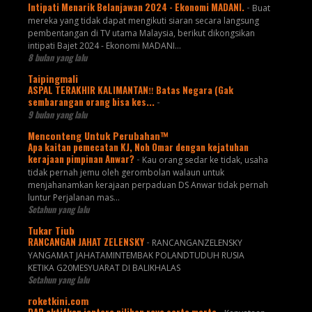
Intipati Menarik Belanjawan 2024 - Ekonomi MADANI.
-
Buat
mereka yang tidak dapat mengikuti siaran secara langsung
pembentangan di TV utama Malaysia, berikut dikongsikan
intipati Bajet 2024 - Ekonomi MADANI...
8 bulan yang lalu
Taipingmali
ASPAL TERAKHIR KALIMANTAN‼️ Batas Negara (Gak
sembarangan orang bisa kes...
-
9 bulan yang lalu
Menconteng Untuk Perubahan™
Apa kaitan pemecatan KJ, Noh Omar dengan kejatuhan
kerajaan pimpinan Anwar?
-
Kau orang sedar ke tidak, usaha
tidak pernah jemu oleh gerombolan walaun untuk
menjahanamkan kerajaan perpaduan DS Anwar tidak pernah
luntur Perjalanan mas...
Setahun yang lalu
Tukar Tiub
RANCANGAN JAHAT ZELENSKY
-
RANCANGANZELENSKY
YANGAMAT JAHATAMINTEMBAK POLANDTUDUH RUSIA
KETIKA G20MESYUARAT DI BALIKHALAS
Setahun yang lalu
roketkini.com
DAP aktifkan jentera pilihan raya serta merta
-