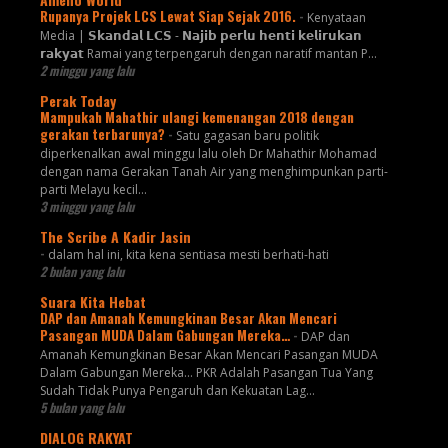
Rupanya Projek LCS Lewat Siap Sejak 2016.
-
Kenyataan
Media | 𝗦𝗸𝗮𝗻𝗱𝗮𝗹 𝗟𝗖𝗦 - 𝗡𝗮𝗷𝗶𝗯 𝗽𝗲𝗿𝗹𝘂 𝗵𝗲𝗻𝘁𝗶 𝗸𝗲𝗹𝗶𝗿𝘂𝗸𝗮𝗻
𝗿𝗮𝗸𝘆𝗮𝘁 Ramai yang terpengaruh dengan naratif mantan P...
2 minggu yang lalu
Perak Today
Mampukah Mahathir ulangi kemenangan 2018 dengan
gerakan terbarunya?
-
Satu gagasan baru politik
diperkenalkan awal minggu lalu oleh Dr Mahathir Mohamad
dengan nama Gerakan Tanah Air yang menghimpunkan parti-
parti Melayu kecil...
3 minggu yang lalu
The Scribe A Kadir Jasin
-
dalam hal ini, kita kena sentiasa mesti berhati-hati
2 bulan yang lalu
Suara Kita Hebat
DAP dan Amanah Kemungkinan Besar Akan Mencari
Pasangan MUDA Dalam Gabungan Mereka…
-
DAP dan
Amanah Kemungkinan Besar Akan Mencari Pasangan MUDA
Dalam Gabungan Mereka… PKR Adalah Pasangan Tua Yang
Sudah Tidak Punya Pengaruh dan Kekuatan Lag...
5 bulan yang lalu
DIALOG RAKYAT