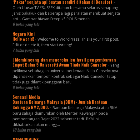
‘Pakar’ senjata api buatan sendiri ditahan di Beaufort
-
Oleh UtusanTV *SUSPEK ditahan bersama selaras senapang
jenis bakakuk dan beberapa lagi peralatan membuat senjata
api. - Gambar hiasan Freepik* POLIS menah...
6 bulan yang lalu
Negara Kini
Hello world!
-
Welcome to WordPress. This is your first post.
Edit or delete it, then start writing!
7 bulan yang lalu
| Membincang dan meneroka isu hasil pengembaraan
Empat Bulan 5 Universiti Awam Tiada Naib Canselor
-
Yang
peliknya sebahagian universiti berkenaan Naib Canselornya
dipendekkan tempoh kontrak sebagai Naib Canselor tetapi
tidak juga dilantik pengganti baru!
8 bulan yang lalu
Sensasi Media
Bantuan Keluarga Malaysia (BKM) - Jumlah Bantuan
Sehingga RM2,000.
-
Bantuan Keluarga Malaysia atau BKM
baru sahaja diumumkan oleh Menteri Kewangan pada
pembentangan Bajet 2022 sebentar tadi. BKM ini
dikhabarkan akan mengg...
10 bulan yang lalu
MAHAGURU58