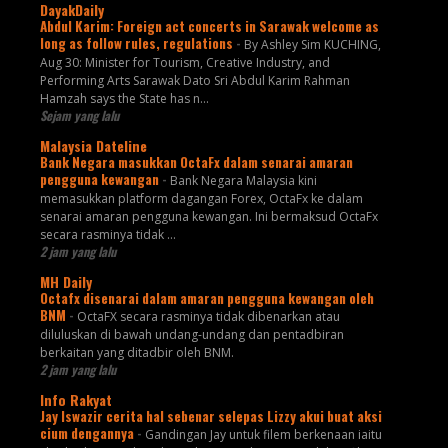
DayakDaily
Abdul Karim: Foreign act concerts in Sarawak welcome as
long as follow rules, regulations
-
By Ashley Sim KUCHING,
Aug 30: Minister for Tourism, Creative Industry, and
Performing Arts Sarawak Dato Sri Abdul Karim Rahman
Hamzah says the State has n...
Sejam yang lalu
Malaysia Dateline
Bank Negara masukkan OctaFx dalam senarai amaran
pengguna kewangan
-
Bank Negara Malaysia kini
memasukkan platform dagangan Forex, OctaFx ke dalam
senarai amaran pengguna kewangan. Ini bermaksud OctaFx
secara rasminya tidak ...
2 jam yang lalu
MH Daily
Octafx disenarai dalam amaran pengguna kewangan oleh
BNM
-
OctaFX secara rasminya tidak dibenarkan atau
diluluskan di bawah undang-undang dan pentadbiran
berkaitan yang ditadbir oleh BNM.
2 jam yang lalu
Info Rakyat
Jay Iswazir cerita hal sebenar selepas Lizzy akui buat aksi
cium dengannya
-
Gandingan Jay untuk filem berkenaan iaitu