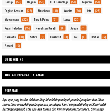
Gossip
(56)
Ragam
(53)
IT & Teknologi
(51)
Teguran
(51)
English Session
(37)
Flashback
(31)
Wanita
(30)
Info
(28)
Wawancara
(22)
Tips & Petua
(21)
Lensa
(20)
Kisah Teladan
(15)
Penulisan Kreatif
(14)
Aduan
(11)
Sarkastik
(10)
Satira
(9)
Eksklufsif
(8)
FAQ
(6)
Iktibar
(6)
Resepi
(5)
USER ONLINE
JUMLAH PAPARAN HALAMAN
PENAFIAN
Apa-apa yang tersiar didalam blog ini adalah pendapat penulis/pengirim dan tidak
semestinya mewakili pandangan dan pemdapat kami pengendali blog ini.Kami tidak
bertanggungjawab atas apa-apa tulisan dan komen penulisa/pembaca. Semuanya