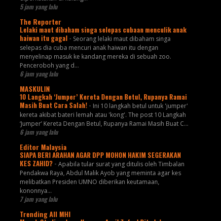
5 jam yang lalu
The Reporter
Lelaki maut dibaham singa selepas cubaan menculik anak
haiwan itu gagal
-
Seorang lelaki maut dibaham singa
selepas dia cuba mencuri anak haiwan itu dengan
menyelinap masuk ke kandang mereka di sebuah zoo.
Penceroboh yang d...
6 jam yang lalu
MASKULIN
10 Langkah ‘Jumper’ Kereta Dengan Betul, Rupanya Ramai
Masih Buat Cara Salah!
-
Ini 10 langkah betul untuk 'jumper'
kereta akibat bateri lemah atau 'kong'. The post 10 Langkah
‘Jumper’ Kereta Dengan Betul, Rupanya Ramai Masih Buat C...
6 jam yang lalu
Editor Malaysia
SIAPA BERI ARAHAN AGAR DPP MOHON HAKIM SEGERAKAN
KES ZAHID?
-
Apabila tular surat yang ditulis oleh Timbalan
Pendakwa Raya, Abdul Malik Ayob yang meminta agar kes
melibatkan Presiden UMNO diberikan keutamaan,
kononnya...
7 jam yang lalu
Trending All MHI