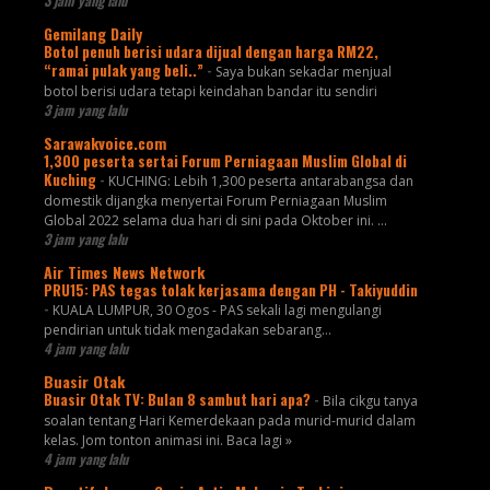
3 jam yang lalu
Gemilang Daily
Botol penuh berisi udara dijual dengan harga RM22,
“ramai pulak yang beli..”
-
Saya bukan sekadar menjual
botol berisi udara tetapi keindahan bandar itu sendiri
3 jam yang lalu
Sarawakvoice.com
1,300 peserta sertai Forum Perniagaan Muslim Global di
Kuching
-
KUCHING: Lebih 1,300 peserta antarabangsa dan
domestik dijangka menyertai Forum Perniagaan Muslim
Global 2022 selama dua hari di sini pada Oktober ini. ...
3 jam yang lalu
Air Times News Network
PRU15: PAS tegas tolak kerjasama dengan PH - Takiyuddin
-
KUALA LUMPUR, 30 Ogos - PAS sekali lagi mengulangi
pendirian untuk tidak mengadakan sebarang…
4 jam yang lalu
Buasir Otak
Buasir Otak TV: Bulan 8 sambut hari apa?
-
Bila cikgu tanya
soalan tentang Hari Kemerdekaan pada murid-murid dalam
kelas. Jom tonton animasi ini. Baca lagi »
4 jam yang lalu