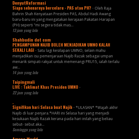
DenyutReformasi
Siapa sebenarnya bercelaru - PAS atau PH?
-
Oleh Raja
Bahrin Shah Kenyataan Presiden PAS, Abdul Hadi Awang
baru-baru ini yang mengatakan kerajaan Pakatan Harapan
(PH) seperti "mi segera tidak mas...
13 jam yang lalu
Shahbudin dot com
PENGAMPUNAN NAJIB BOLEH MENJADIKAN UMNO KALAH
SEKALI LAGI
-
Satu lagi kesilapan UMNO, selain mahu
menjadikan isu pemenjaraan Najib Razak sebagai umpan
menarik simpati rakyat untuk memenangi PRU15, ialah terlalu
aw...
14 jam yang lalu
Taipingmali
LIVE : Taklimat Khas Presiden UMNO
-
22 jam yang lalu
.
Signifikan hari Selasa buat Najib
-
*ULASAN* *Wajah akhir
Najib di luar penjara.*HARI ini Selasa hari yang menjadi
kesukaan Najib Razak kerana pada hari inilah yang beliau
sebut- sebut aka...
Seminggu yang lalu
Ameno World