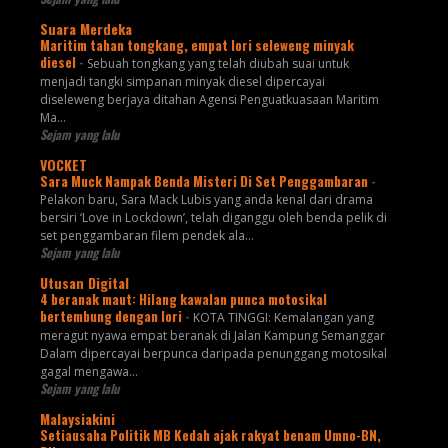
Suara Merdeka
Maritim tahan tongkang, empat lori seleweng minyak
diesel
-
Sebuah tongkang yang telah diubah suai untuk
menjadi tangki simpanan minyak diesel dipercayai
diseleweng berjaya ditahan Agensi Penguatkuasaan Maritim
Ma...
Sejam yang lalu
VOCKET
Sara Muck Nampak Benda Misteri Di Set Penggambaran
-
Pelakon baru, Sara Mack Lubis yang anda kenal dari drama
bersiri ‘Love in Lockdown’, telah diganggu oleh benda pelik di
set penggambaran filem pendek ala...
Sejam yang lalu
Utusan Digital
4 beranak maut: Hilang kawalan punca motosikal
bertembung dengan lori
-
KOTA TINGGI: Kemalangan yang
meragut nyawa empat beranak di Jalan Kampung Semanggar
Dalam dipercayai berpunca daripada penunggang motosikal
gagal mengawa...
Sejam yang lalu
Malaysiakini
Setiausaha Politik MB Kedah ajak rakyat benam Umno-BN,