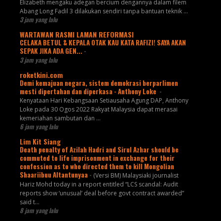
Elizabeth mengaku adegan bercium dengannya dalam filem
Abang Long Fadil 3 dilakukan sendiri tanpa bantuan teknik ...
3 jam yang lalu
WARTAWAN RASMI LAMAN REFORMASI
CELAKA BETUL & KEPALA OTAK KAU KATA RAFIZI! SAYA AKAN
SEPAK JIKA ADA GEN...
-
3 jam yang lalu
roketkini.com
Demi kemajuan negara, sistem demokrasi berparlimen
mesti dipertahan dan diperkasa - Anthony Loke
-
Kenyataan Hari Kebangsaan Setiausaha Agung DAP, Anthony
Loke pada 30 Ogos 2022 Rakyat Malaysia dapat merasai
kemeriahan sambutan dan …
6 jam yang lalu
Lim Kit Siang
Death penalty of Azilah Hadri and Sirul Azhar should be
commuted to life imprisonment in exchange for their
confession as to who directed them to kill Mongolian
Shaariibuu Altantunyaa
-
(Versi BM) Malaysiaki journalist
Hariz Mohd today in a report entitled “LCS scandal: Audit
reports show ‘unusual’ deal before govt contract awarded”
said t...
8 jam yang lalu