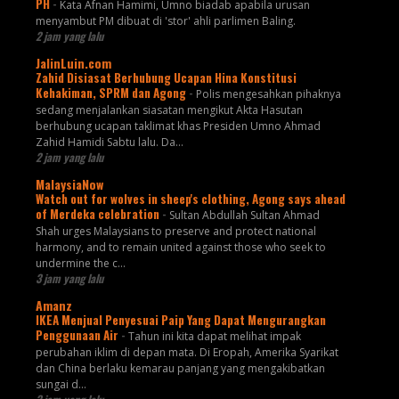
PH
-
Kata Afnan Hamimi, Umno biadab apabila urusan
menyambut PM dibuat di 'stor' ahli parlimen Baling.
2 jam yang lalu
JalinLuin.com
Zahid Disiasat Berhubung Ucapan Hina Konstitusi
Kehakiman, SPRM dan Agong
-
Polis mengesahkan pihaknya
sedang menjalankan siasatan mengikut Akta Hasutan
berhubung ucapan taklimat khas Presiden Umno Ahmad
Zahid Hamidi Sabtu lalu. Da...
2 jam yang lalu
MalaysiaNow
Watch out for wolves in sheep's clothing, Agong says ahead
of Merdeka celebration
-
Sultan Abdullah Sultan Ahmad
Shah urges Malaysians to preserve and protect national
harmony, and to remain united against those who seek to
undermine the c...
3 jam yang lalu
Amanz
IKEA Menjual Penyesuai Paip Yang Dapat Mengurangkan
Penggunaan Air
-
Tahun ini kita dapat melihat impak
perubahan iklim di depan mata. Di Eropah, Amerika Syarikat
dan China berlaku kemarau panjang yang mengakibatkan
sungai d...