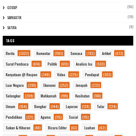
(56)
GOSSIP
(10)
SARKASTIK
(9)
SATIRA
TAGS
Berita
(3302)
Komentar
(1183)
Semasa
(782)
Artikel
(673)
Surat Pembaca
(614)
Politik
(610)
Analisis Isu
(503)
Kenyataan @ Respon
(348)
Video
(325)
Pendapat
(303)
Luar Negara
(299)
Ekonomi
(252)
Jenayah
(233)
Selongkar
(209)
Mahkamah
(199)
Kesihatan
(188)
Umum
(154)
Bongkar
(144)
Laporan
(128)
Tular
(124)
Pendidikan
(121)
Agama
(115)
Sosial
(115)
Sukan & Hiburan
(88)
Bicara Editor
(63)
Luahan
(62)