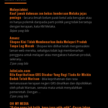
Malaysiakini
Rauf jawab dakwaan zon bebas kenderaan Melaka jejas
peniaga
-
Secara ilmiah belum pasti betul ada kerugian atau
ini hanya polemik daripada parti politik yang tidak bersetuju
dengan kerajaan, kata KM Melaka.
Sejam yang lalu
Amanz
Shopee Kini Tidak Membenarkan Anda Melayari Produk
Tanpa Log Masuk
-
Shopee kini dilihat telah mengemaskini
laman web mereka, sekaligus tidak lagi membenarkan
pengguna untuk melayari atau mengakses halaman produk,
sekirany...
2 jam yang lalu
JalinLuin.com
Bila Keprihatinan GRS Dicabar Yang Rugi Tiada Air Miskin
Bodoh Totok Warisan
-
Bila keprihatinan dan rasa
kemanusiaan kerajaan negeri GRS dinafikan dan dipolitikkan
oleh pihak Warisan, semata mata untuk menyalahkan
pemerintah. Dengan ...
2 jam yang lalu
OH MY MEDIA
“Kalau papa tak balik, kena jaga adik-adik” -Pesan Johan