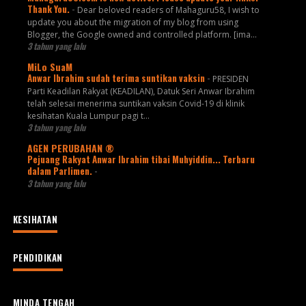
Thank You.
-
Dear beloved readers of Mahaguru58, I wish to
update you about the migration of my blog from using
Blogger, the Google owned and controlled platform. [ima...
3 tahun yang lalu
MiLo SuaM
Anwar Ibrahim sudah terima suntikan vaksin
-
PRESIDEN
Parti Keadilan Rakyat (KEADILAN), Datuk Seri Anwar Ibrahim
telah selesai menerima suntikan vaksin Covid-19 di klinik
kesihatan Kuala Lumpur pagi t...
3 tahun yang lalu
AGEN PERUBAHAN ®
Pejuang Rakyat Anwar Ibrahim tibai Muhyiddin... Terbaru
dalam Parlimen.
-
3 tahun yang lalu
KESIHATAN
PENDIDIKAN
MINDA TENGAH