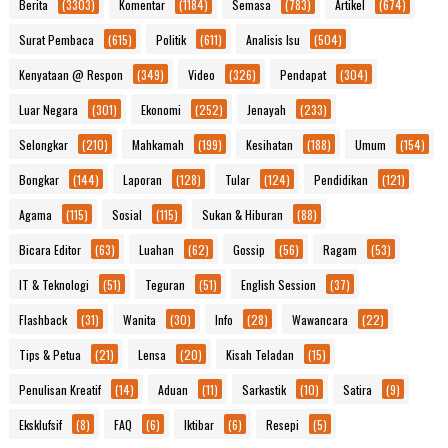
Berita
(3303)
Komentar
(1184)
Semasa
(783)
Artikel
(674)
Surat Pembaca
(615)
Politik
(611)
Analisis Isu
(504)
Kenyataan @ Respon
(349)
Video
(326)
Pendapat
(304)
Luar Negara
(301)
Ekonomi
(252)
Jenayah
(233)
Selongkar
(210)
Mahkamah
(199)
Kesihatan
(188)
Umum
(154)
Bongkar
(144)
Laporan
(128)
Tular
(124)
Pendidikan
(121)
Agama
(115)
Sosial
(115)
Sukan & Hiburan
(88)
Bicara Editor
(63)
Luahan
(62)
Gossip
(56)
Ragam
(53)
IT & Teknologi
(51)
Teguran
(51)
English Session
(37)
Flashback
(31)
Wanita
(30)
Info
(28)
Wawancara
(22)
Tips & Petua
(21)
Lensa
(20)
Kisah Teladan
(15)
Penulisan Kreatif
(14)
Aduan
(11)
Sarkastik
(10)
Satira
(9)
Eksklufsif
(8)
FAQ
(6)
Iktibar
(6)
Resepi
(5)