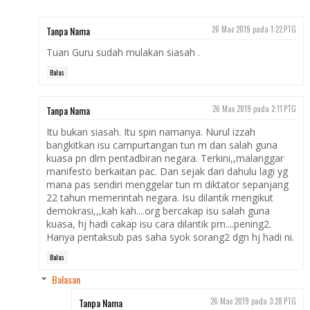
Tanpa Nama
26 Mac 2019 pada 1:22 PTG
Tuan Guru sudah mulakan siasah .
Balas
Tanpa Nama
26 Mac 2019 pada 2:11 PTG
Itu bukan siasah. Itu spin namanya. Nurul izzah
bangkitkan isu campurtangan tun m dan salah guna
kuasa pn dlm pentadbiran negara. Terkini,,malanggar
manifesto berkaitan pac. Dan sejak dari dahulu lagi yg
mana pas sendiri menggelar tun m diktator sepanjang
22 tahun memerintah negara. Isu dilantik mengikut
demokrasi,,,kah kah....org bercakap isu salah guna
kuasa, hj hadi cakap isu cara dilantik pm....pening2.
Hanya pentaksub pas saha syok sorang2 dgn hj hadi ni.
Balas
Balasan
Tanpa Nama
26 Mac 2019 pada 3:28 PTG