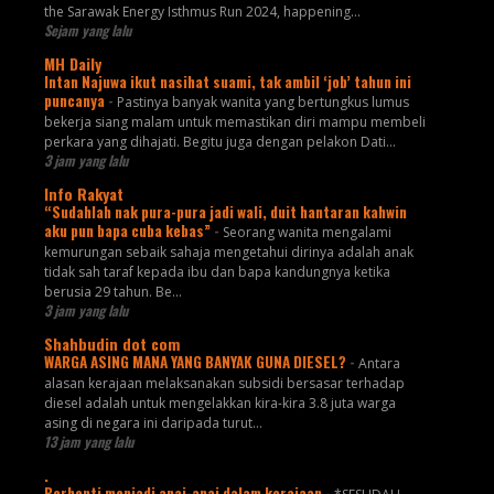
the Sarawak Energy Isthmus Run 2024, happening...
Sejam yang lalu
MH Daily
Intan Najuwa ikut nasihat suami, tak ambil ‘job’ tahun ini
puncanya
-
Pastinya banyak wanita yang bertungkus lumus
bekerja siang malam untuk memastikan diri mampu membeli
perkara yang dihajati. Begitu juga dengan pelakon Dati...
3 jam yang lalu
Info Rakyat
“Sudahlah nak pura-pura jadi wali, duit hantaran kahwin
aku pun bapa cuba kebas”
-
Seorang wanita mengalami
kemurungan sebaik sahaja mengetahui dirinya adalah anak
tidak sah taraf kepada ibu dan bapa kandungnya ketika
berusia 29 tahun. Be...
3 jam yang lalu
Shahbudin dot com
WARGA ASING MANA YANG BANYAK GUNA DIESEL?
-
Antara
alasan kerajaan melaksanakan subsidi bersasar terhadap
diesel adalah untuk mengelakkan kira-kira 3.8 juta warga
asing di negara ini daripada turut...
13 jam yang lalu
.
Berhenti menjadi anai-anai dalam kerajaan
-