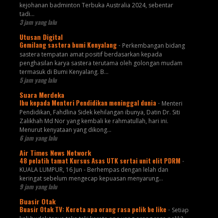
kejohanan badminton Terbuka Australia 2024, sebentar
tadi...
3 jam yang lalu
Utusan Digital
Gemilang sastera bumi Kenyalang
-
Perkembangan bidang
sastera tempatan amat positif berdasarkan kepada
penghasilan karya sastera terutama oleh golongan mudam
termasuk di Bumi Kenyalang. B...
5 jam yang lalu
Suara Merdeka
Ibu kepada Menteri Pendidikan meninggal dunia
-
Menteri
Pendidikan, Fahdlina Sidek kehilangan ibunya, Datin Dr. Siti
Zalikhah Md Nor yang kembali ke rahmatullah, hari ini.
Menurut kenyataan yang dikong...
6 jam yang lalu
Air Times News Network
48 pelatih tamat Kursus Asas UTK sertai unit elit PDRM
-
KUALA LUMPUR, 16 Jun - Berhempas dengan lelah dan
keringat sebelum mengecap kepuasan menyarung…
9 jam yang lalu
Buasir Otak
Buasir Otak TV: Kereta apa orang rasa pelik be like
-
Setiap