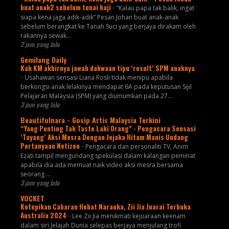
buat anak2 sebelum tunai haji
-
“Kalau papa tak balik, ingat
siapa kena jaga adik-adik” Pesan Johan buat anak-anak
sebelum berangkat ke Tanah Suci yang berjaya dirakam oleh
rakannya sewak...
2 jam yang lalu
Gemilang Daily
Kak KM akhirnya jawab dakwaan tipu ‘result’ SPM anaknya
-
Usahawan sensasi Liana Rosli tidak menipu apabila
berkongsi anak lelakinya mendapat 6A pada keputusan Sijil
Pelajaran Malaysia (SPM) yang diumumkan pada 27...
3 jam yang lalu
Beautifulnara - Gosip Artis Malaysia Terkini
“Yang Penting Tak Taste Laki Orang” - Pengacara Sensasi
‘Tayang’ Aksi Mesra Dengan Jejaka Hitam Manis Undang
Pertanyaan Netizen
-
Pengacara dan personaliti TV, Anim
Ezati tampil mengundang spekulasi dalam kalangan peminat
apabila dia ada memuat naik video aksi mesra bersama
seorang ...
3 jam yang lalu
VOCKET
Ketepikan Cabaran Hebat Naraoka, Zii Jia Juarai Terbuka
Australia 2024
-
Lee Zii Jia menikmati kejuaraan keenam
dalam siri Jelajah Dunia selepas berjaya menjulang trofi