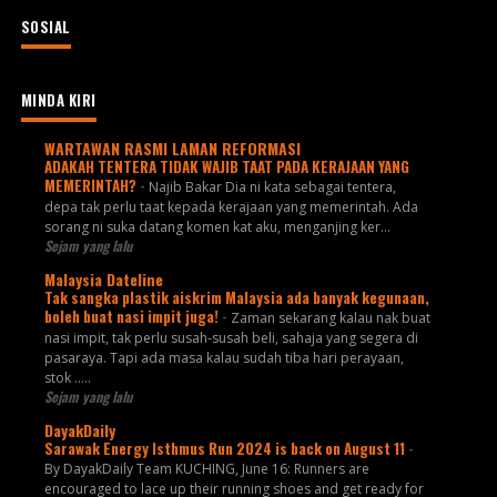
SOSIAL
MINDA KIRI
WARTAWAN RASMI LAMAN REFORMASI
ADAKAH TENTERA TIDAK WAJIB TAAT PADA KERAJAAN YANG
MEMERINTAH?
-
Najib Bakar Dia ni kata sebagai tentera,
depa tak perlu taat kepada kerajaan yang memerintah. Ada
sorang ni suka datang komen kat aku, menganjing ker...
Sejam yang lalu
Malaysia Dateline
Tak sangka plastik aiskrim Malaysia ada banyak kegunaan,
boleh buat nasi impit juga!
-
Zaman sekarang kalau nak buat
nasi impit, tak perlu susah-susah beli, sahaja yang segera di
pasaraya. Tapi ada masa kalau sudah tiba hari perayaan,
stok .....
Sejam yang lalu
DayakDaily
Sarawak Energy Isthmus Run 2024 is back on August 11
-
By DayakDaily Team KUCHING, June 16: Runners are
encouraged to lace up their running shoes and get ready for