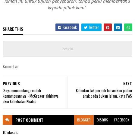
laman ini untuk tujuan penyebaran, tanpa perlu memberitahu
kepada pihak kami.
Facebook
Twitter
SHARE THIS
Komentar
PREVIOUS
NEXT
'Saya memandang rendah
Kelantan tak pernah haramkan jualan
kemampuannya' - McGregor akhirnya
arak pada bukan Islam, kata PAS
akui kehebatan Khabib
POST
COMMENT
BLOGGER
DISQUS
FACEBOOK
10 ulasan: