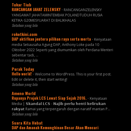
Tukar Tiub
RANCANGAN JAHAT ZELENSKY
-
RANCANGANZELENSKY
YANGAMAT JAHATAMINTEMBAK POLANDTUDUH RUSIA
KETIKA G20MESYUARAT DI BALIKHALAS
Setahun yang lalu
roketkini.com
DAP aktifkan jentera pilihan raya serta merta
-
Kenyataan
media Setiausaha Agung DAP, Anthony Loke pada 10
Oktober 2022 Seperti yang diumumkan oleh Perdana Menteri
sebentar tadi, …
Setahun yang lalu
Perak Today
Hello world!
-
Welcome to WordPress. This is your first post.
Edit or delete it, then start writing!
Setahun yang lalu
Ameno World
Rupanya Projek LCS Lewat Siap Sejak 2016.
-
Kenyataan
Media | 𝗦𝗸𝗮𝗻𝗱𝗮𝗹 𝗟𝗖𝗦 - 𝗡𝗮𝗷𝗶𝗯 𝗽𝗲𝗿𝗹𝘂 𝗵𝗲𝗻𝘁𝗶 𝗸𝗲𝗹𝗶𝗿𝘂𝗸𝗮𝗻
𝗿𝗮𝗸𝘆𝗮𝘁 Ramai yang terpengaruh dengan naratif mantan P...
Setahun yang lalu
Suara Kita Hebat
DAP dan Amanah Kemungkinan Besar Akan Mencari