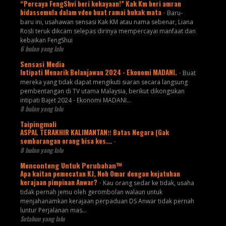
“Percaya FengShvi beri kekayaan!” Kak Km beri amran
bidassemula dalam vdeo buat ramai bukak mata
-
Baru-
baru ini, usahawan sensasi Kak KM atau nama sebenar, Liana
Rosli teruk dikcam selepas dirinya mempercayai manfaat dan
kebaikan FengShui
6 bulan yang lalu
Sensasi Media
Intipati Menarik Belanjawan 2024 - Ekonomi MADANI.
-
Buat
mereka yang tidak dapat mengikuti siaran secara langsung
pembentangan di TV utama Malaysia, berikut dikongsikan
intipati Bajet 2024 - Ekonomi MADANI...
8 bulan yang lalu
Taipingmali
ASPAL TERAKHIR KALIMANTAN‼️ Batas Negara (Gak
sembarangan orang bisa kes...
-
8 bulan yang lalu
Menconteng Untuk Perubahan™
Apa kaitan pemecatan KJ, Noh Omar dengan kejatuhan
kerajaan pimpinan Anwar?
-
Kau orang sedar ke tidak, usaha
tidak pernah jemu oleh gerombolan walaun untuk
menjahanamkan kerajaan perpaduan DS Anwar tidak pernah
luntur Perjalanan mas...
Setahun yang lalu