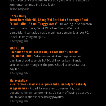
kali budak tanya teka teki kereta apa yang orang rasa pelik?
Jom tonton animasi ini. Baca lagi »
Sehari yang lalu
Borak Daily
Turut Bersolidariti, Chong Wei Beri Kata Semangat Buat
Faisal Halim - “Kami Tunggu Awak”
-
Bekas jaguh badminton
nombor satu dunia, Datuk Wira Lee Chong Wei turut
bersolidariti terhadap nasib menimpa pemain Selangor FC,
Faisal Halim yang menjad...
2 hari yang lalu
MASKULIN
Checklist Servis Kereta Wajib Anda Buat Sebelum
Perjalanan Jauh
-
Sebelum melakukan perjalanan jauh
pastikan checklist servis MASKULIN kongsikan ini anda
lakukan sebaik mungkin! The post Checklist Servis Kereta
Wajib A...
2 hari yang lalu
MalaysiaNow
Rice farmers slam diesel price hike, 'unhelpful' subsidy
programmes
-
A padi farmers' empowerment group
questions the agriculture ministry's claim of having approved
30,000 applications for subsidy payouts.
2 hari yang lalu