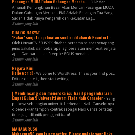
Pasangan MUDA Dalam Gabungan Mereka…
-
DAP dan
Amanah Kemungkinan Besar Akan Mencari Pasangan MUDA
Dalam Gabungan Mereka… PKR Adalah Pasangan Tua Yang
Sudah Tidak Punya Pengaruh dan Kekuatan Lag...
2 tahun yang lalu
DIALOG RAKYAT
‘Pakar’ senjata api buatan sendiri ditahan di Beaufort
-
Oleh UtusanTV *SUSPEK ditahan bersama selaras senapang
jenis bakakuk dan beberapa lagi peralatan membuat senjata
api. - Gambar hiasan Freepik* POLIS menah...
2 tahun yang lalu
Negara Kini
Hello world!
-
Welcome to WordPress. This is your first post.
Edit or delete it, then start writing!
2 tahun yang lalu
| Membincang dan meneroka isu hasil pengembaraan
Empat Bulan 5 Universiti Awam Tiada Naib Canselor
-
Yang
peliknya sebahagian universiti berkenaan Naib Canselornya
dipendekkan tempoh kontrak sebagai Naib Canselor tetapi
tidak juga dilantik pengganti baru!
2 tahun yang lalu
MAHAGURU58
Mahaguru58.com is now active. Please update your links.