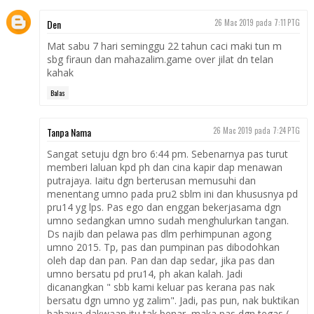
Den
26 Mac 2019 pada 7:11 PTG
Mat sabu 7 hari seminggu 22 tahun caci maki tun m
sbg firaun dan mahazalim.game over jilat dn telan
kahak
Balas
Tanpa Nama
26 Mac 2019 pada 7:24 PTG
Sangat setuju dgn bro 6:44 pm. Sebenarnya pas turut
memberi laluan kpd ph dan cina kapir dap menawan
putrajaya. Iaitu dgn berterusan memusuhi dan
menentang umno pada pru2 sblm ini dan khususnya pd
pru14 yg lps. Pas ego dan enggan bekerjasama dgn
umno sedangkan umno sudah menghulurkan tangan.
Ds najib dan pelawa pas dlm perhimpunan agong
umno 2015. Tp, pas dan pumpinan pas dibodohkan
oleh dap dan pan. Pan dan dap sedar, jika pas dan
umno bersatu pd pru14, ph akan kalah. Jadi
dicanangkan " sbb kami keluar pas kerana pas nak
bersatu dgn umno yg zalim". Jadi, pas pun, nak buktikan
bahawa dakwaan itu tak benar, maka pas dgn tegas (