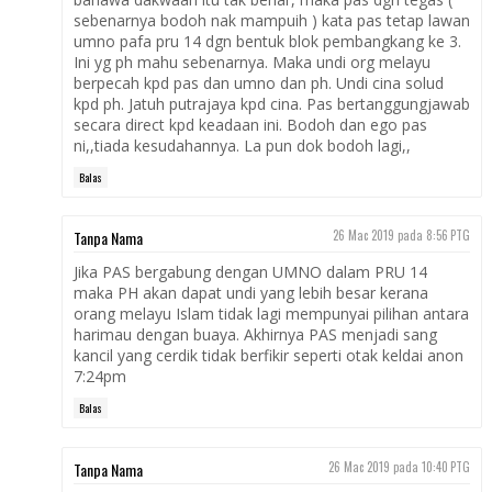
sebenarnya bodoh nak mampuih ) kata pas tetap lawan
umno pafa pru 14 dgn bentuk blok pembangkang ke 3.
Ini yg ph mahu sebenarnya. Maka undi org melayu
berpecah kpd pas dan umno dan ph. Undi cina solud
kpd ph. Jatuh putrajaya kpd cina. Pas bertanggungjawab
secara direct kpd keadaan ini. Bodoh dan ego pas
ni,,tiada kesudahannya. La pun dok bodoh lagi,,
Balas
Tanpa Nama
26 Mac 2019 pada 8:56 PTG
Jika PAS bergabung dengan UMNO dalam PRU 14
maka PH akan dapat undi yang lebih besar kerana
orang melayu Islam tidak lagi mempunyai pilihan antara
harimau dengan buaya. Akhirnya PAS menjadi sang
kancil yang cerdik tidak berfikir seperti otak keldai anon
7:24pm
Balas
Tanpa Nama
26 Mac 2019 pada 10:40 PTG