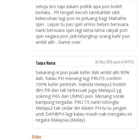
setuju bro tapi dalam politik apa pon boleh
berlaku . Ph tengah kecoh tambahlah sikit
kekecohan lagi pon ini peluang bagi Mahathir
spin . Lepas tu pas spin umno belum bersuara
nanti bersuara spin lagi lama lama rakyat pon
spin negara pon jadi telungkop orang kafir pon
ambil alih . Game over .
Tanpa Nama
26 Mac 2019 pada 6:44 PTG
Sekarang ni pun puak kafer dah ambil alih 80%
dah. Kalau PH menang lagi PRU15 confirm
100% kafer perintah. Habisla melayu2 bodoh
dlm PR dan tak terkecuali juga Melayu2 yg
sokong PAS dan UMNO pun. Menang sorak
kampung tergadai. PRU 15 nanti tolongla
Melayu2 tak sedar diri dalam PH tu tu jangan
undi DAP@PH lagi kalau masih nak mengaku ini
negara Malaysia (Malay).
Balas