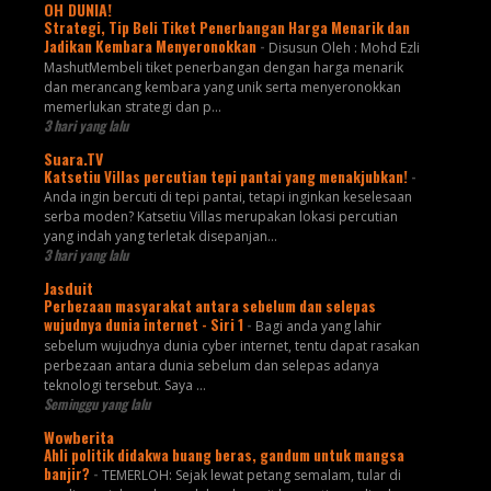
OH DUNIA!
Strategi, Tip Beli Tiket Penerbangan Harga Menarik dan
Jadikan Kembara Menyeronokkan
-
Disusun Oleh : Mohd Ezli
MashutMembeli tiket penerbangan dengan harga menarik
dan merancang kembara yang unik serta menyeronokkan
memerlukan strategi dan p...
3 hari yang lalu
Suara.TV
Katsetiu Villas percutian tepi pantai yang menakjubkan!
-
Anda ingin bercuti di tepi pantai, tetapi inginkan keselesaan
serba moden? Katsetiu Villas merupakan lokasi percutian
yang indah yang terletak disepanjan...
3 hari yang lalu
Jasduit
Perbezaan masyarakat antara sebelum dan selepas
wujudnya dunia internet - Siri 1
-
Bagi anda yang lahir
sebelum wujudnya dunia cyber internet, tentu dapat rasakan
perbezaan antara dunia sebelum dan selepas adanya
teknologi tersebut. Saya ...
Seminggu yang lalu
Wowberita
Ahli politik didakwa buang beras, gandum untuk mangsa
banjir?
-
TEMERLOH: Sejak lewat petang semalam, tular di