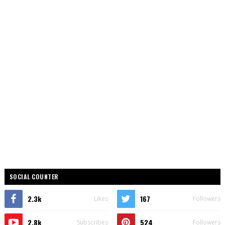
SOCIAL COUNTER
2.3k
167
Likes
Followers
2.8k
524
Subscribes
Followers