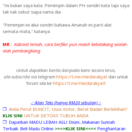
"Ini bukan saya kata. Pemimpin dalam PH sendiri kata tapi saya
tak nak sebut siapa nama dia.
"Pemimpin ini akui sendiri bahawa Amanah ini parti alat
semata-mata," katanya.
MR :
Kabinet lemah, cara berfikir pun masih kebelakang seolah-
olah pembangkang
Untuk dapatkan berita daripada kami secara terus,
sila subscribe via telegram
https://t.me/mindarakyat
dan untuk
forum sila ke
https://t.me/mindarakyatt
-: Iklan Teks (hanya RM20 sebulan) :-
❐
Anda Perut BUNCIT, Usus Kotor, Berat Badan Berlebihan?
KLIK SINI
UNTUK DETOKS TUBUH ANDA
❐
Dapatkan MADU LEBAH ASLI Disini...Makanan Sunnah
Terbaik. Beli Madu Online
>>>>KLIK SINI<<<<
Penghantaran