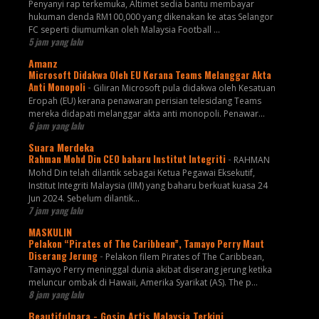
Penyanyi rap terkemuka, Altimet sedia bantu membayar
hukuman denda RM100,000 yang dikenakan ke atas Selangor
FC seperti diumumkan oleh Malaysia Football ...
5 jam yang lalu
Amanz
Microsoft Didakwa Oleh EU Kerana Teams Melanggar Akta
Anti Monopoli
-
Giliran Microsoft pula didakwa oleh Kesatuan
Eropah (EU) kerana penawaran perisian telesidang Teams
mereka didapati melanggar akta anti monopoli. Penawar...
6 jam yang lalu
Suara Merdeka
Rahman Mohd Din CEO baharu Institut Integriti
-
RAHMAN
Mohd Din telah dilantik sebagai Ketua Pegawai Eksekutif,
Institut Integriti Malaysia (IIM) yang baharu berkuat kuasa 24
Jun 2024. Sebelum dilantik...
7 jam yang lalu
MASKULIN
Pelakon “Pirates of The Caribbean”, Tamayo Perry Maut
Diserang Jerung
-
Pelakon filem Pirates of The Caribbean,
Tamayo Perry meninggal dunia akibat diserang jerung ketika
meluncur ombak di Hawaii, Amerika Syarikat (AS). The p...
8 jam yang lalu
Beautifulnara - Gosip Artis Malaysia Terkini