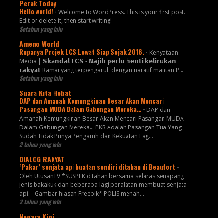
Perak Today
Hello world!
-
Welcome to WordPress. This is your first post.
Edit or delete it, then start writing!
Setahun yang lalu
Ameno World
Rupanya Projek LCS Lewat Siap Sejak 2016.
-
Kenyataan
Media | 𝗦𝗸𝗮𝗻𝗱𝗮𝗹 𝗟𝗖𝗦 - 𝗡𝗮𝗷𝗶𝗯 𝗽𝗲𝗿𝗹𝘂 𝗵𝗲𝗻𝘁𝗶 𝗸𝗲𝗹𝗶𝗿𝘂𝗸𝗮𝗻
𝗿𝗮𝗸𝘆𝗮𝘁 Ramai yang terpengaruh dengan naratif mantan P...
Setahun yang lalu
Suara Kita Hebat
DAP dan Amanah Kemungkinan Besar Akan Mencari
Pasangan MUDA Dalam Gabungan Mereka…
-
DAP dan
Amanah Kemungkinan Besar Akan Mencari Pasangan MUDA
Dalam Gabungan Mereka… PKR Adalah Pasangan Tua Yang
Sudah Tidak Punya Pengaruh dan Kekuatan Lag...
2 tahun yang lalu
DIALOG RAKYAT
‘Pakar’ senjata api buatan sendiri ditahan di Beaufort
-
Oleh UtusanTV *SUSPEK ditahan bersama selaras senapang
jenis bakakuk dan beberapa lagi peralatan membuat senjata
api. - Gambar hiasan Freepik* POLIS menah...
2 tahun yang lalu
Negara Kini