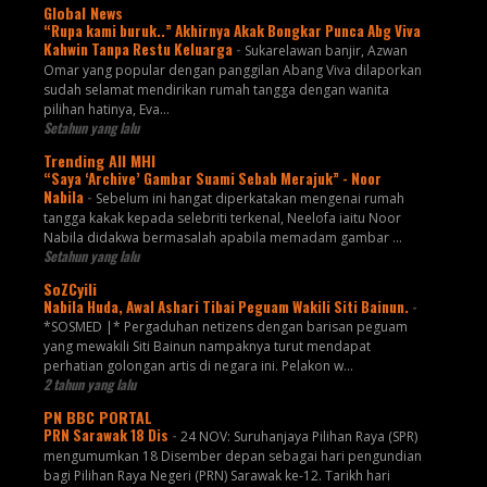
Global News
“Rupa kami buruk..” Akhirnya Akak Bongkar Punca Abg Viva
Kahwin Tanpa Restu Keluarga
-
Sukarelawan banjir, Azwan
Omar yang popular dengan panggilan Abang Viva dilaporkan
sudah selamat mendirikan rumah tangga dengan wanita
pilihan hatinya, Eva...
Setahun yang lalu
Trending All MHI
“Saya ‘Archive’ Gambar Suami Sebab Merajuk” - Noor
Nabila
-
Sebelum ini hangat diperkatakan mengenai rumah
tangga kakak kepada selebriti terkenal, Neelofa iaitu Noor
Nabila didakwa bermasalah apabila memadam gambar ...
Setahun yang lalu
SoZCyili
Nabila Huda, Awal Ashari Tibai Peguam Wakili Siti Bainun.
-
*SOSMED |* Pergaduhan netizens dengan barisan peguam
yang mewakili Siti Bainun nampaknya turut mendapat
perhatian golongan artis di negara ini. Pelakon w...
2 tahun yang lalu
PN BBC PORTAL
PRN Sarawak 18 Dis
-
24 NOV: Suruhanjaya Pilihan Raya (SPR)
mengumumkan 18 Disember depan sebagai hari pengundian
bagi Pilihan Raya Negeri (PRN) Sarawak ke-12. Tarikh hari