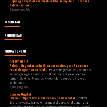
Pejuang Rakyat Anwar Ibrahim tibai Muhyiddin... Terbaru
dalam Parlimen.
-
3 tahun yang lalu
KESIHATAN
PENDIDIKAN
MINDA TENGAH
OH MY MEDIA
Pelajar tingkatan satu ditampar senior, gara2 cemburu
rapat dengan teman lelaki
-
Pelajar tingkatan satu ditampar
senior gara-gara cemburu melihat mangsa rapat dengan
teman lelakinya. Menerusi video tular baru-baru ini, jelas
kelihatan s...
3 jam yang lalu
Utusan Digital
Ibu maut dipercayai dibunuh anak sakit mental
-
JEMPOL:
Seorang wanita warga emas maut dipercayai dibunuh anak
lelakinya yang merupakan orang kurang upaya (OKU) mental