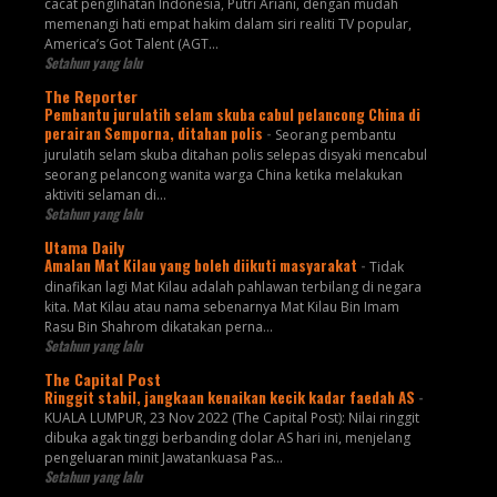
cacat penglihatan Indonesia, Putri Ariani, dengan mudah
memenangi hati empat hakim dalam siri realiti TV popular,
America’s Got Talent (AGT...
Setahun yang lalu
The Reporter
Pembantu jurulatih selam skuba cabul pelancong China di
perairan Semporna, ditahan polis
-
Seorang pembantu
jurulatih selam skuba ditahan polis selepas disyaki mencabul
seorang pelancong wanita warga China ketika melakukan
aktiviti selaman di...
Setahun yang lalu
Utama Daily
Amalan Mat Kilau yang boleh diikuti masyarakat
-
Tidak
dinafikan lagi Mat Kilau adalah pahlawan terbilang di negara
kita. Mat Kilau atau nama sebenarnya Mat Kilau Bin Imam
Rasu Bin Shahrom dikatakan perna...
Setahun yang lalu
The Capital Post
Ringgit stabil, jangkaan kenaikan kecik kadar faedah AS
-
KUALA LUMPUR, 23 Nov 2022 (The Capital Post): Nilai ringgit
dibuka agak tinggi berbanding dolar AS hari ini, menjelang
pengeluaran minit Jawatankuasa Pas...
Setahun yang lalu