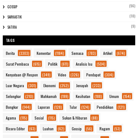
(56)
GOSSIP
(10)
SARKASTIK
(9)
SATIRA
TAGS
Berita
(3303)
Komentar
(1184)
Semasa
(783)
Artikel
(674)
Surat Pembaca
(615)
Politik
(611)
Analisis Isu
(504)
Kenyataan @ Respon
(349)
Video
(326)
Pendapat
(304)
Luar Negara
(301)
Ekonomi
(252)
Jenayah
(233)
Selongkar
(210)
Mahkamah
(199)
Kesihatan
(188)
Umum
(154)
Bongkar
(144)
Laporan
(128)
Tular
(124)
Pendidikan
(121)
Agama
(115)
Sosial
(115)
Sukan & Hiburan
(88)
Bicara Editor
(63)
Luahan
(62)
Gossip
(56)
Ragam
(53)