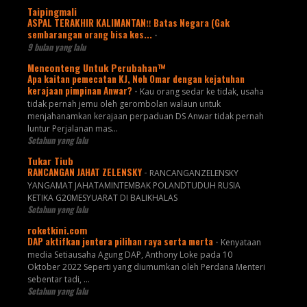
Taipingmali
ASPAL TERAKHIR KALIMANTAN‼️ Batas Negara (Gak
sembarangan orang bisa kes...
-
9 bulan yang lalu
Menconteng Untuk Perubahan™
Apa kaitan pemecatan KJ, Noh Omar dengan kejatuhan
kerajaan pimpinan Anwar?
-
Kau orang sedar ke tidak, usaha
tidak pernah jemu oleh gerombolan walaun untuk
menjahanamkan kerajaan perpaduan DS Anwar tidak pernah
luntur Perjalanan mas...
Setahun yang lalu
Tukar Tiub
RANCANGAN JAHAT ZELENSKY
-
RANCANGANZELENSKY
YANGAMAT JAHATAMINTEMBAK POLANDTUDUH RUSIA
KETIKA G20MESYUARAT DI BALIKHALAS
Setahun yang lalu
roketkini.com
DAP aktifkan jentera pilihan raya serta merta
-
Kenyataan
media Setiausaha Agung DAP, Anthony Loke pada 10
Oktober 2022 Seperti yang diumumkan oleh Perdana Menteri
sebentar tadi, …
Setahun yang lalu