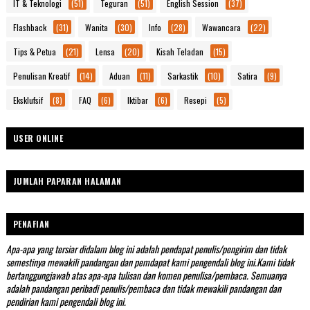
IT & Teknologi
(51)
Teguran
(51)
English Session
(37)
Flashback
(31)
Wanita
(30)
Info
(28)
Wawancara
(22)
Tips & Petua
(21)
Lensa
(20)
Kisah Teladan
(15)
Penulisan Kreatif
(14)
Aduan
(11)
Sarkastik
(10)
Satira
(9)
Eksklufsif
(8)
FAQ
(6)
Iktibar
(6)
Resepi
(5)
USER ONLINE
JUMLAH PAPARAN HALAMAN
PENAFIAN
Apa-apa yang tersiar didalam blog ini adalah pendapat penulis/pengirim dan tidak
semestinya mewakili pandangan dan pemdapat kami pengendali blog ini.Kami tidak
bertanggungjawab atas apa-apa tulisan dan komen penulisa/pembaca. Semuanya
adalah pandangan peribadi penulis/pembaca dan tidak mewakili pandangan dan
pendirian kami pengendali blog ini.