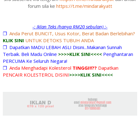
forum sila ke
https://t.me/mindarakyatt
-: Iklan Teks (hanya RM20 sebulan) :-
❐
Anda Perut BUNCIT, Usus Kotor, Berat Badan Berlebihan?
KLIK SINI
UNTUK DETOKS TUBUH ANDA
❐
Dapatkan MADU LEBAH ASLI Disini...Makanan Sunnah
Terbaik. Beli Madu Online
>>>>KLIK SINI<<<<
Penghantaran
PERCUMA Ke Seluruh Negara!
❐
Anda Menghadapi Kolesterol
TINGGI!!??
Dapatkan
PENCAIR KOLESTEROL DISINI
>>>>KLIK SINI<<<<