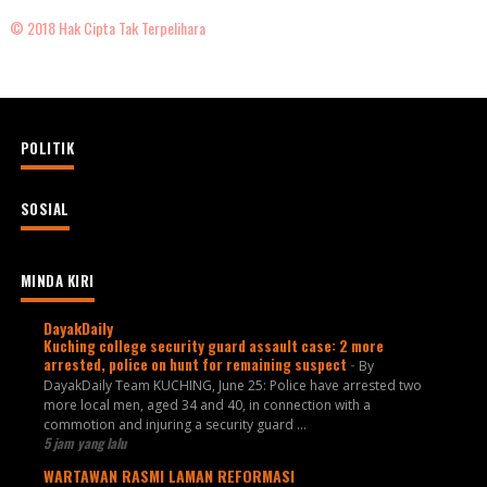
© 2018 Hak Cipta Tak Terpelihara
POLITIK
SOSIAL
MINDA KIRI
DayakDaily
Kuching college security guard assault case: 2 more
arrested, police on hunt for remaining suspect
-
By
DayakDaily Team KUCHING, June 25: Police have arrested two
more local men, aged 34 and 40, in connection with a
commotion and injuring a security guard ...
5 jam yang lalu
WARTAWAN RASMI LAMAN REFORMASI