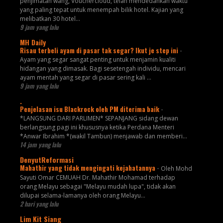
penjimatan wang, Vouchercloud, telah mendedahkan waktu
yang paling tepat untuk menempah bilik hotel. Kajian yang
melibatkan 30 hotel...
9 jam yang lalu
MH Daily
Risau terbeli ayam di pasar tak segar? Ikut je step ini
-
Ayam yang segar sangat penting untuk menjamin kualiti
hidangan yang dimasak. Bagi sesetengah individu, mencari
ayam mentah yang segar di pasar sering kali ...
9 jam yang lalu
.
Penjelasan isu Blackrock oleh PM diterima baik
-
*LANGSUNG DARI PARLIMEN* SEPANJANG sidang dewan
berlangsung pagi ini khususnya ketika Perdana Menteri
*Anwar Ibrahim *(wakil Tambun) menjawab dan memberi...
14 jam yang lalu
DenyutReformasi
Mahathir yang tidak mengingati kejahatannya
-
Oleh Mohd
Sayuti Omar CEMUAH Dr. Mahathir Mohamad terhadap
orang Melayu sebagai "Melayu mudah lupa", tidak akan
dilupai selama-lamanya oleh orang Melayu...
2 hari yang lalu
Lim Kit Siang