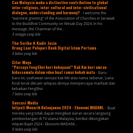
Can Malaysia make a distinctive contribution to global
inter-religious, inter-cultural and inter-civilisational
dialogue, understanding and harmony?
-
I welcome the
“warmest greeting” of the Association of Churches in Sarawak
to the Buddhist Community on Wesak Day 2024. In his
message, the Chairman of the...
4 minggu yang lalu
The Scribe A Kadir Jasin
Orang Luar Pelopori Bank Digital Islam Pertama
-
5 bulan yang lalu
Citer Maya
“Percaya FengShvi beri kekayaan!” Kak Km beri amran
bidassemula dalam vdeo buat ramai bukak mata
-
Baru-
baru ini, usahawan sensasi Kak KM atau nama sebenar, Liana
Rosli teruk dikcam selepas dirinya mempercayai manfaat dan
kebaikan FengShui
7 bulan yang lalu
Sensasi Media
Intipati Menarik Belanjawan 2024 - Ekonomi MADANI.
-
Buat
mereka yang tidak dapat mengikuti siaran secara langsung
pembentangan di TV utama Malaysia, berikut dikongsikan
intipati Bajet 2024 - Ekonomi MADANI...
8 bulan yang lalu