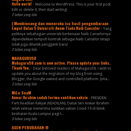
Hello world!
-
Welcome to WordPress. This is your first post.
Edit or delete it, then start writing!
2 tahun yang lalu
| Membincang dan meneroka isu hasil pengembaraan
Empat Bulan 5 Universiti Awam Tiada Naib Canselor
-
Yang
peliknya sebahagian universiti berkenaan Naib Canselornya
dipendekkan tempoh kontrak sebagai Naib Canselor tetapi
tidak juga dilantik pengganti baru!
2 tahun yang lalu
MAHAGURU58
Mahaguru58.com is now active. Please update your links.
Thank You.
-
Dear beloved readers of Mahaguru58, I wish to
update you about the migration of my blog from using
Blogger, the Google owned and controlled platform. [ima...
3 tahun yang lalu
MiLo SuaM
Anwar Ibrahim sudah terima suntikan vaksin
-
PRESIDEN
Parti Keadilan Rakyat (KEADILAN), Datuk Seri Anwar Ibrahim
telah selesai menerima suntikan vaksin Covid-19 di klinik
kesihatan Kuala Lumpur pagi t...
3 tahun yang lalu
AGEN PERUBAHAN ®