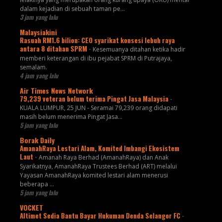
dalam kejadian di sebuah taman pe...
3 jam yang lalu
Malaysiakini
Rasuah RM1.6 bilion: CEO syarikat konsesi lebuh raya
antara 8 ditahan SPRM
-
Kesemuanya ditahan ketika hadir
memberi keterangan di ibu pejabat SPRM di Putrajaya,
semalam.
4 jam yang lalu
Air Times News Network
79,239 veteran belum terima Pingat Jasa Malaysia
-
KUALA LUMPUR, 25 JUN - Seramai 79,239 orang didapati
masih belum menerima Pingat Jasa…
5 jam yang lalu
Borak Daily
AmanahRaya Lestari Alam, Komited Imbangi Ekosistem
Laut
-
Amanah Raya Berhad (AmanahRaya) dan Anak
Syarikatnya, AmanahRaya Trustees Berhad (ART) melalui
Yayasan AmanahRaya komited lestari alam menerusi
beberapa ...
5 jam yang lalu
VOCKET
Altimet Sedia Bantu Bayar Hukuman Denda Selangor FC
-