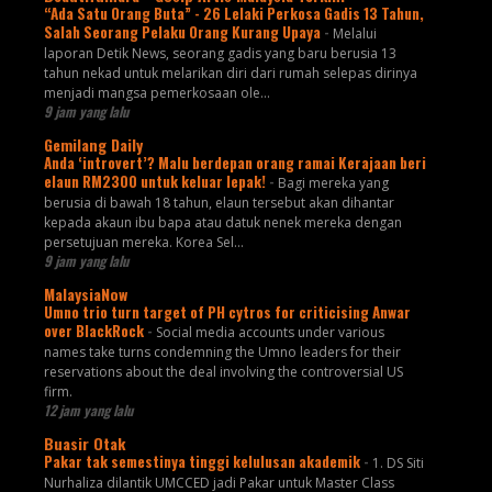
“Ada Satu Orang Buta” - 26 Lelaki Perkosa Gadis 13 Tahun,
Salah Seorang Pelaku Orang Kurang Upaya
-
Melalui
laporan Detik News, seorang gadis yang baru berusia 13
tahun nekad untuk melarikan diri dari rumah selepas dirinya
menjadi mangsa pemerkosaan ole...
9 jam yang lalu
Gemilang Daily
Anda ‘introvert’? Malu berdepan orang ramai Kerajaan beri
elaun RM2300 untuk keluar lepak!
-
Bagi mereka yang
berusia di bawah 18 tahun, elaun tersebut akan dihantar
kepada akaun ibu bapa atau datuk nenek mereka dengan
persetujuan mereka. Korea Sel...
9 jam yang lalu
MalaysiaNow
Umno trio turn target of PH cytros for criticising Anwar
over BlackRock
-
Social media accounts under various
names take turns condemning the Umno leaders for their
reservations about the deal involving the controversial US
firm.
12 jam yang lalu
Buasir Otak
Pakar tak semestinya tinggi kelulusan akademik
-
1. DS Siti
Nurhaliza dilantik UMCCED jadi Pakar untuk Master Class