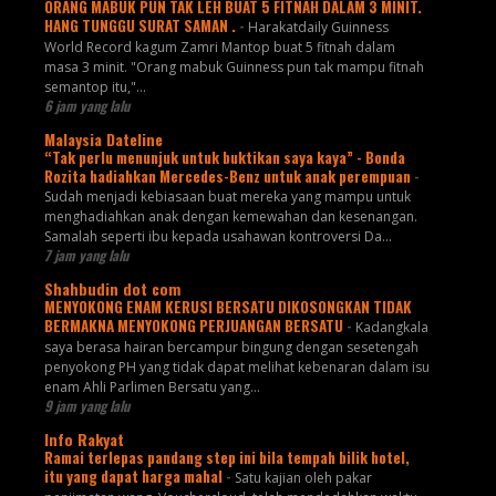
ORANG MABUK PUN TAK LEH BUAT 5 FITNAH DALAM 3 MINIT.
HANG TUNGGU SURAT SAMAN .
-
Harakatdaily Guinness
World Record kagum Zamri Mantop buat 5 fitnah dalam
masa 3 minit. "Orang mabuk Guinness pun tak mampu fitnah
semantop itu,"...
6 jam yang lalu
Malaysia Dateline
“Tak perlu menunjuk untuk buktikan saya kaya” - Bonda
Rozita hadiahkan Mercedes-Benz untuk anak perempuan
-
Sudah menjadi kebiasaan buat mereka yang mampu untuk
menghadiahkan anak dengan kemewahan dan kesenangan.
Samalah seperti ibu kepada usahawan kontroversi Da...
7 jam yang lalu
Shahbudin dot com
MENYOKONG ENAM KERUSI BERSATU DIKOSONGKAN TIDAK
BERMAKNA MENYOKONG PERJUANGAN BERSATU
-
Kadangkala
saya berasa hairan bercampur bingung dengan sesetengah
penyokong PH yang tidak dapat melihat kebenaran dalam isu
enam Ahli Parlimen Bersatu yang...
9 jam yang lalu
Info Rakyat
Ramai terlepas pandang step ini bila tempah bilik hotel,
itu yang dapat harga mahal
-
Satu kajian oleh pakar