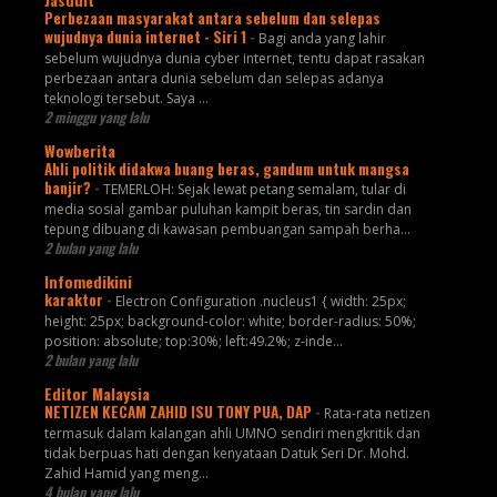
Perbezaan masyarakat antara sebelum dan selepas
wujudnya dunia internet - Siri 1
-
Bagi anda yang lahir
sebelum wujudnya dunia cyber internet, tentu dapat rasakan
perbezaan antara dunia sebelum dan selepas adanya
teknologi tersebut. Saya ...
2 minggu yang lalu
Wowberita
Ahli politik didakwa buang beras, gandum untuk mangsa
banjir?
-
TEMERLOH: Sejak lewat petang semalam, tular di
media sosial gambar puluhan kampit beras, tin sardin dan
tepung dibuang di kawasan pembuangan sampah berha...
2 bulan yang lalu
Infomedikini
karaktor
-
Electron Configuration .nucleus1 { width: 25px;
height: 25px; background-color: white; border-radius: 50%;
position: absolute; top:30%; left:49.2%; z-inde...
2 bulan yang lalu
Editor Malaysia
NETIZEN KECAM ZAHID ISU TONY PUA, DAP
-
Rata-rata netizen
termasuk dalam kalangan ahli UMNO sendiri mengkritik dan
tidak berpuas hati dengan kenyataan Datuk Seri Dr. Mohd.
Zahid Hamid yang meng...
4 bulan yang lalu