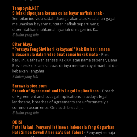
Tempoyak.NET
9 lelaki dipenjara kerana culas bayar nafkah anak
-
Sembilan individu sudah dipenjarakan atas kesalahan gagal
melunaskan bayaran tuntutan nafkah seperti yang
diperintahkan mahkamah syariah di negeri ini. K...
6 bulan yang lalu
Citer Maya
“Percaya FengShvi beri kekayaan!” Kak Km beri amran
bidassemula dalam vdeo buat ramai bukak mata
-
Baru-
baru ini, usahawan sensasi Kak KM atau nama sebenar, Liana
Rosli teruk dikcam selepas dirinya mempercayai manfaat dan
kebaikan FengShui
7 bulan yang lalu
Sarawakvoice.com
Breach of Agreement and Its Legal Implications
-
Breach
of Agreement and Its Legal Implications In today’s legal
landscape, breaches of agreements are unfortunately a
common occurrence. One such breach,...
8 bulan yang lalu
ODISI
Putri Ariani, Penyanyi Istimewa Indonesia Yang Gegarkan
Hati Simon Cowell America’s Got Talent
-
Penyanyi remaja