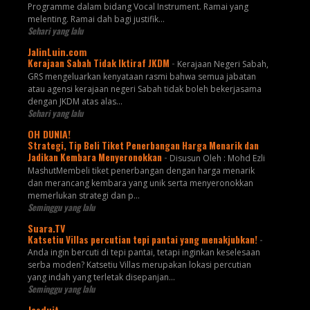
Programme dalam bidang Vocal Instrument. Ramai yang
melenting. Ramai dah bagi justifik...
Sehari yang lalu
JalinLuin.com
Kerajaan Sabah Tidak Iktiraf JKDM
-
Kerajaan Negeri Sabah,
GRS mengeluarkan kenyataan rasmi bahwa semua jabatan
atau agensi kerajaan negeri Sabah tidak boleh bekerjasama
dengan JKDM atas alas...
Sehari yang lalu
OH DUNIA!
Strategi, Tip Beli Tiket Penerbangan Harga Menarik dan
Jadikan Kembara Menyeronokkan
-
Disusun Oleh : Mohd Ezli
MashutMembeli tiket penerbangan dengan harga menarik
dan merancang kembara yang unik serta menyeronokkan
memerlukan strategi dan p...
Seminggu yang lalu
Suara.TV
Katsetiu Villas percutian tepi pantai yang menakjubkan!
-
Anda ingin bercuti di tepi pantai, tetapi inginkan keselesaan
serba moden? Katsetiu Villas merupakan lokasi percutian
yang indah yang terletak disepanjan...
Seminggu yang lalu
Jasduit