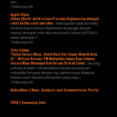
pen...
2 tahun yang lalu
Apple Hijau
(Video )Detik- detik istana Presiden Afghanistan dihujani
roket ketika solat idul adha
-
Kekhusyukan salat Idul Adha
di Istana Kepresidenan Afghanistan terganggu dengan
adanya serangan roket atau missil pada Selasa (20/7/2021)
waktu setempat. P...
2 tahun yang lalu
Jiran Cakap
“Kalau Secara Maya , Boleh Buat Dari Dapur Makcik Kiah
Je” - Netizen Kecewa, PM Muhyiddin Jumpa Raja Salman
Secara Maya Walaupun Dah Berada Di Arab Saudi
-
Seorang
individu di twitter mendedahkan bahawa perjumpaan
muhyiddin bersama dengan raja salman hanya dilakukan
melalui zoom “Rupanya Muhyiddin jumpa Raja...
3 tahun yang lalu
BebasNews | News, Analyses and Commentaries Portal
-
SYOK | Semuanya Ada!
-