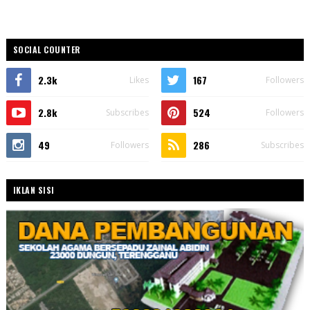
SOCIAL COUNTER
2.3k
167
Likes
Followers
2.8k
524
Subscribes
Followers
49
286
Followers
Subscribes
IKLAN SISI