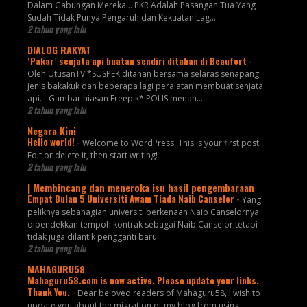
Dalam Gabungan Mereka… PKR Adalah Pasangan Tua Yang
Sudah Tidak Punya Pengaruh dan Kekuatan Lag...
2 tahun yang lalu
DIALOG RAKYAT
‘Pakar’ senjata api buatan sendiri ditahan di Beaufort
-
Oleh UtusanTV *SUSPEK ditahan bersama selaras senapang
jenis bakakuk dan beberapa lagi peralatan membuat senjata
api. - Gambar hiasan Freepik* POLIS menah...
2 tahun yang lalu
Negara Kini
Hello world!
-
Welcome to WordPress. This is your first post.
Edit or delete it, then start writing!
2 tahun yang lalu
| Membincang dan meneroka isu hasil pengembaraan
Empat Bulan 5 Universiti Awam Tiada Naib Canselor
-
Yang
peliknya sebahagian universiti berkenaan Naib Canselornya
dipendekkan tempoh kontrak sebagai Naib Canselor tetapi
tidak juga dilantik pengganti baru!
2 tahun yang lalu
MAHAGURU58
Mahaguru58.com is now active. Please update your links.
Thank You.
-
Dear beloved readers of Mahaguru58, I wish to
update you about the migration of my blog from using