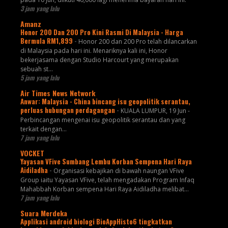
3 jam yang lalu
Amanz
Honor 200 Dan 200 Pro Kini Rasmi Di Malaysia - Harga
Bermula RM1,899
-
Honor 200 dan 200 Pro telah dilancarkan
di Malaysia pada hari ini. Menariknya kali ini, Honor
bekerjasama dengan Studio Harcourt yang merupakan
sebuah st...
5 jam yang lalu
Air Times News Network
Anwar: Malaysia - China bincang isu geopolitik serantau,
perluas hubungan perdagangan
-
KUALA LUMPUR, 19 Jun -
Perbincangan mengenai isu geopolitik serantau dan yang
terkait dengan…
7 jam yang lalu
VOCKET
Yayasan VFive Sumbang Lembu Korban Sempena Hari Raya
Aidiladha
-
Organisasi kebajikan di bawah naungan VFive
Group iaitu Yayasan VFive, telah mengadakan Program Infaq
Mahabbah Korban sempena Hari Raya Aidiladha melibat...
7 jam yang lalu
Suara Merdeka
Applikasi android biologi BioAppHisto6 tingkatkan