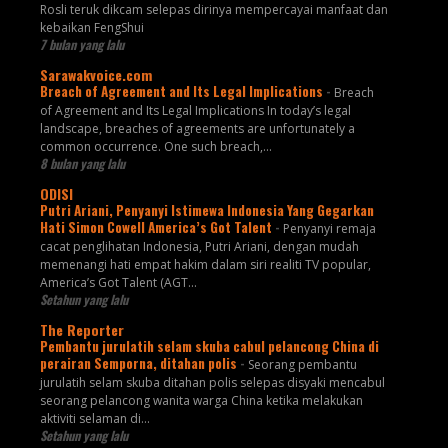
Rosli teruk dikcam selepas dirinya mempercayai manfaat dan
kebaikan FengShui
7 bulan yang lalu
Sarawakvoice.com
Breach of Agreement and Its Legal Implications
-
Breach
of Agreement and Its Legal Implications In today’s legal
landscape, breaches of agreements are unfortunately a
common occurrence. One such breach,...
8 bulan yang lalu
ODISI
Putri Ariani, Penyanyi Istimewa Indonesia Yang Gegarkan
Hati Simon Cowell America’s Got Talent
-
Penyanyi remaja
cacat penglihatan Indonesia, Putri Ariani, dengan mudah
memenangi hati empat hakim dalam siri realiti TV popular,
America’s Got Talent (AGT...
Setahun yang lalu
The Reporter
Pembantu jurulatih selam skuba cabul pelancong China di
perairan Semporna, ditahan polis
-
Seorang pembantu
jurulatih selam skuba ditahan polis selepas disyaki mencabul
seorang pelancong wanita warga China ketika melakukan
aktiviti selaman di...
Setahun yang lalu