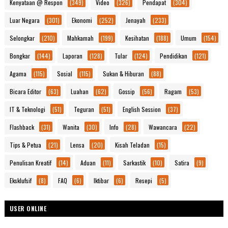
Kenyataan @ Respon
(349)
Video
(326)
Pendapat
(304)
Luar Negara
(301)
Ekonomi
(252)
Jenayah
(233)
Selongkar
(210)
Mahkamah
(199)
Kesihatan
(188)
Umum
(154)
Bongkar
(144)
Laporan
(128)
Tular
(124)
Pendidikan
(121)
Agama
(115)
Sosial
(115)
Sukan & Hiburan
(88)
Bicara Editor
(63)
Luahan
(62)
Gossip
(56)
Ragam
(53)
IT & Teknologi
(51)
Teguran
(51)
English Session
(37)
Flashback
(31)
Wanita
(30)
Info
(28)
Wawancara
(22)
Tips & Petua
(21)
Lensa
(20)
Kisah Teladan
(15)
Penulisan Kreatif
(14)
Aduan
(11)
Sarkastik
(10)
Satira
(9)
Eksklufsif
(8)
FAQ
(6)
Iktibar
(6)
Resepi
(5)
USER ONLINE