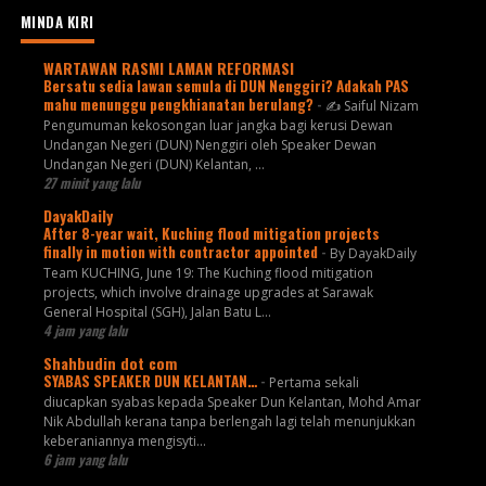
MINDA KIRI
WARTAWAN RASMI LAMAN REFORMASI
Bersatu sedia lawan semula di DUN Nenggiri? Adakah PAS
mahu menunggu pengkhianatan berulang?
-
✍️ Saiful Nizam
Pengumuman kekosongan luar jangka bagi kerusi Dewan
Undangan Negeri (DUN) Nenggiri oleh Speaker Dewan
Undangan Negeri (DUN) Kelantan, ...
27 minit yang lalu
DayakDaily
After 8-year wait, Kuching flood mitigation projects
finally in motion with contractor appointed
-
By DayakDaily
Team KUCHING, June 19: The Kuching flood mitigation
projects, which involve drainage upgrades at Sarawak
General Hospital (SGH), Jalan Batu L...
4 jam yang lalu
Shahbudin dot com
SYABAS SPEAKER DUN KELANTAN…
-
Pertama sekali
diucapkan syabas kepada Speaker Dun Kelantan, Mohd Amar
Nik Abdullah kerana tanpa berlengah lagi telah menunjukkan
keberaniannya mengisyti...
6 jam yang lalu