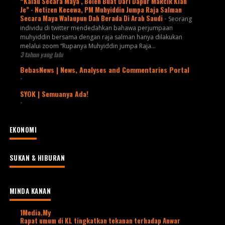
“Kalau Secara Maya , Boleh Buat Dari Dapur Makcik Kiah
Je” - Netizen Kecewa, PM Muhyiddin Jumpa Raja Salman
Secara Maya Walaupun Dah Berada Di Arab Saudi
-
Seorang
individu di twitter mendedahkan bahawa perjumpaan
muhyiddin bersama dengan raja salman hanya dilakukan
melalui zoom “Rupanya Muhyiddin jumpa Raja...
3 tahun yang lalu
BebasNews | News, Analyses and Commentaries Portal
-
SYOK | Semuanya Ada!
-
EKONOMI
SUKAN & HIBURAN
MINDA KANAN
1Media.My
Rapat umum di KL tingkatkan tekanan terhadap Anwar