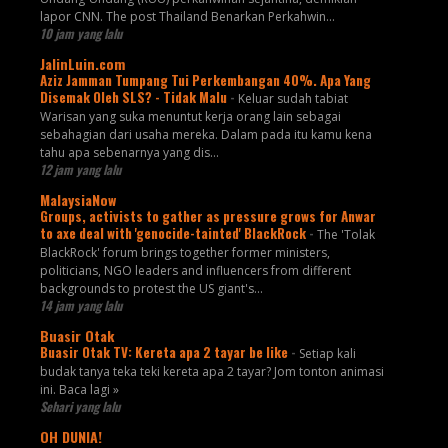
lapor CNN. The post Thailand Benarkan Perkahwin...
10 jam yang lalu
JalinLuin.com
Aziz Jamman Tumpang Tui Perkembangan 40%. Apa Yang
Disemak Oleh SLS? - Tidak Malu
-
Keluar sudah tabiat
Warisan yang suka menuntut kerja orang lain sebagai
sebahagian dari usaha mereka. Dalam pada itu kamu kena
tahu apa sebenarnya yang dis...
12 jam yang lalu
MalaysiaNow
Groups, activists to gather as pressure grows for Anwar
to axe deal with 'genocide-tainted' BlackRock
-
The 'Tolak
BlackRock' forum brings together former ministers,
politicians, NGO leaders and influencers from different
backgrounds to protest the US giant's...
14 jam yang lalu
Buasir Otak
Buasir Otak TV: Kereta apa 2 tayar be like
-
Setiap kali
budak tanya teka teki kereta apa 2 tayar? Jom tonton animasi
ini. Baca lagi »
Sehari yang lalu
OH DUNIA!