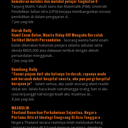
kemahiran melukis dan melabel pelajar tingkatan 6
-
Tanjung Malim: Fakulti Sains dan Matematik (FSM), Universiti
Pendidikan Sultan Idris (UPSI) berjaya membangunkan inovasi
pendidikan di dalam pengajaran d...
7 jam yang lalu
Borak Daily
Hamil Enam Bulan, Wanita Hidap HIV Mengaku Bersalah
Terlibat Aktiviti Persundalan
-
Seorang wanita hamil enam
bulan dikenakan hukuman penjara selama sebulan serta
denda RM25,000 atas dakwaan terlibat dengan aktiviti
persundalan menggunak...
7 jam yang lalu
Gemilang Daily
“Suami pinjam duit aku katanya terdesak, rupanya madu
nak beranak dekat hospital swasta, aku pun pergi hospital
kerajaan je”
-
Salam semua, aku salah seorang silent reader
dekat sini. Selalu baca kisah rumahtangga orang, hari ni aku
rasa terpanggil nak kongsi kisah aku. Kisahnya se...
8 jam yang lalu
MASKULIN
Thailand Benarkan Perkahwinan Sejantina, Negara
Pertama Iktiraf Ideologi Songsang Di Asia Tenggara
-
Negara Thailand secara rasminya telah meluluskan Rang
Undang-Undang (RUU) perkahwinan sejantina, demikian