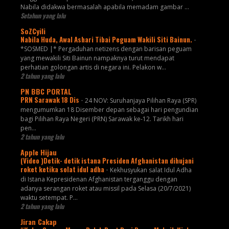
Nabila didakwa bermasalah apabila memadam gambar ...
Setahun yang lalu
SoZCyili
Nabila Huda, Awal Ashari Tibai Peguam Wakili Siti Bainun.
-
*SOSMED |* Pergaduhan netizens dengan barisan peguam
yang mewakili Siti Bainun nampaknya turut mendapat
perhatian golongan artis di negara ini. Pelakon w...
2 tahun yang lalu
PN BBC PORTAL
PRN Sarawak 18 Dis
-
24 NOV: Suruhanjaya Pilihan Raya (SPR)
mengumumkan 18 Disember depan sebagai hari pengundian
bagi Pilihan Raya Negeri (PRN) Sarawak ke-12. Tarikh hari
pen...
2 tahun yang lalu
Apple Hijau
(Video )Detik- detik istana Presiden Afghanistan dihujani
roket ketika solat idul adha
-
Kekhusyukan salat Idul Adha
di Istana Kepresidenan Afghanistan terganggu dengan
adanya serangan roket atau missil pada Selasa (20/7/2021)
waktu setempat. P...
2 tahun yang lalu
Jiran Cakap