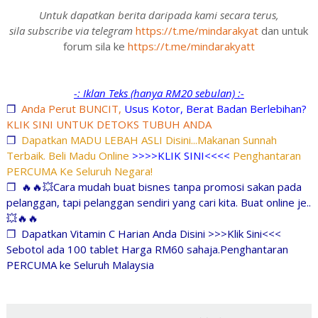
Untuk dapatkan berita daripada kami secara terus,
sila subscribe via telegram
https://t.me/mindarakyat
dan untuk
forum sila ke
https://t.me/mindarakyatt
-: Iklan Teks (hanya RM20 sebulan) :-
❐
Anda Perut BUNCIT,
Usus Kotor, Berat Badan Berlebihan?
KLIK SINI UNTUK DETOKS TUBUH ANDA
❐
Dapatkan MADU LEBAH ASLI Disini...Makanan Sunnah
Terbaik. Beli Madu Online
>>>>KLIK SINI<<<<
Penghantaran
PERCUMA Ke Seluruh Negara!
❐
🔥🔥💥Cara mudah buat bisnes tanpa promosi sakan pada
pelanggan, tapi pelanggan sendiri yang cari kita. Buat online je..
💥🔥🔥
❐
Dapatkan Vitamin C Harian Anda Disini >>>Klik Sini<<<
Sebotol ada 100 tablet Harga RM60 sahaja.Penghantaran
PERCUMA ke Seluruh Malaysia