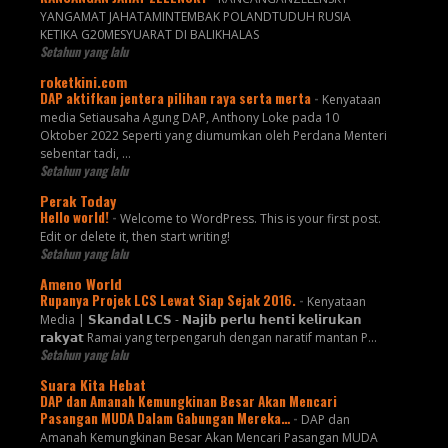
YANGAMAT JAHATAMINTEMBAK POLANDTUDUH RUSIA
KETIKA G20MESYUARAT DI BALIKHALAS
Setahun yang lalu
roketkini.com
DAP aktifkan jentera pilihan raya serta merta
-
Kenyataan
media Setiausaha Agung DAP, Anthony Loke pada 10
Oktober 2022 Seperti yang diumumkan oleh Perdana Menteri
sebentar tadi, …
Setahun yang lalu
Perak Today
Hello world!
-
Welcome to WordPress. This is your first post.
Edit or delete it, then start writing!
Setahun yang lalu
Ameno World
Rupanya Projek LCS Lewat Siap Sejak 2016.
-
Kenyataan
Media | 𝗦𝗸𝗮𝗻𝗱𝗮𝗹 𝗟𝗖𝗦 - 𝗡𝗮𝗷𝗶𝗯 𝗽𝗲𝗿𝗹𝘂 𝗵𝗲𝗻𝘁𝗶 𝗸𝗲𝗹𝗶𝗿𝘂𝗸𝗮𝗻
𝗿𝗮𝗸𝘆𝗮𝘁 Ramai yang terpengaruh dengan naratif mantan P...
Setahun yang lalu
Suara Kita Hebat
DAP dan Amanah Kemungkinan Besar Akan Mencari
Pasangan MUDA Dalam Gabungan Mereka…
-
DAP dan
Amanah Kemungkinan Besar Akan Mencari Pasangan MUDA