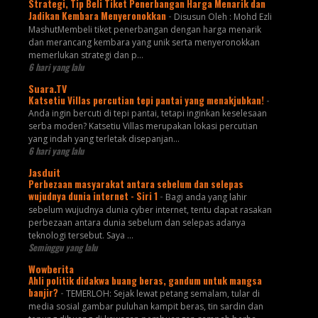
Strategi, Tip Beli Tiket Penerbangan Harga Menarik dan
Jadikan Kembara Menyeronokkan
-
Disusun Oleh : Mohd Ezli
MashutMembeli tiket penerbangan dengan harga menarik
dan merancang kembara yang unik serta menyeronokkan
memerlukan strategi dan p...
6 hari yang lalu
Suara.TV
Katsetiu Villas percutian tepi pantai yang menakjubkan!
-
Anda ingin bercuti di tepi pantai, tetapi inginkan keselesaan
serba moden? Katsetiu Villas merupakan lokasi percutian
yang indah yang terletak disepanjan...
6 hari yang lalu
Jasduit
Perbezaan masyarakat antara sebelum dan selepas
wujudnya dunia internet - Siri 1
-
Bagi anda yang lahir
sebelum wujudnya dunia cyber internet, tentu dapat rasakan
perbezaan antara dunia sebelum dan selepas adanya
teknologi tersebut. Saya ...
Seminggu yang lalu
Wowberita
Ahli politik didakwa buang beras, gandum untuk mangsa
banjir?
-
TEMERLOH: Sejak lewat petang semalam, tular di
media sosial gambar puluhan kampit beras, tin sardin dan