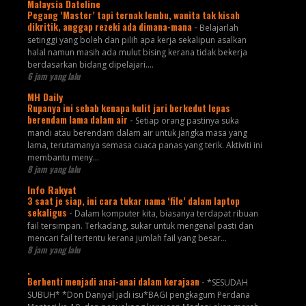
Malaysia Dateline
Pegang ‘Master’ tapi ternak lembu, wanita tak kisah
dikritik, anggap rezeki ada dimana-mana
-
Belajarlah
setinggi yang boleh dan pilih apa kerja sekalipun asalkan
halal namun masih ada mulut bising kerana tidak bekerja
berdasarkan bidang dipelajari....
6 jam yang lalu
MH Daily
Rupanya ini sebab kenapa kulit jari berkedut lepas
berendam lama dalam air
-
Setiap orang pastinya suka
mandi atau berendam dalam air untuk jangka masa yang
lama, terutamanya semasa cuaca panas yang terik. Aktiviti ini
membantu meny...
8 jam yang lalu
Info Rakyat
3 saat je siap, ini cara tukar nama ‘file’ dalam laptop
sekaligus
-
Dalam komputer kita, biasanya terdapat ribuan
fail tersimpan. Terkadang, sukar untuk mengenal pasti dan
mencari fail tertentu kerana jumlah fail yang besar...
8 jam yang lalu
.
Berhenti menjadi anai-anai dalam kerajaan
-
*SESUDAH
SUBUH* *Don Daniyal jadi isu*BAGI pengkagum Perdana