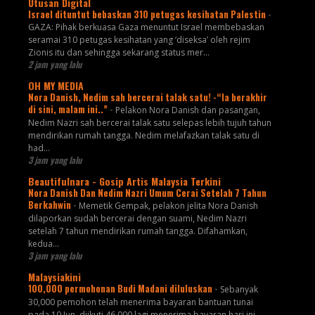
Utusan Digital
Israel dituntut bebaskan 310 petugas kesihatan Palestin
-
GAZA: Pihak berkuasa Gaza menuntut Israel membebaskan
seramai 310 petugas kesihatan yang ‘diseksa’ oleh rejim
Zionis itu dan sehingga sekarang status mer...
2 jam yang lalu
OH MY MEDIA
Nora Danish, Nedim sah bercerai talak satu! -“Ia berakhir
di sini, malam ini..”
-
Pelakon Nora Danish dan pasangan,
Nedim Nazri sah bercerai talak satu selepas lebih tujuh tahun
mendirikan rumah tangga. Nedim melafazkan talak satu di
had...
3 jam yang lalu
Beautifulnara - Gosip Artis Malaysia Terkini
Nora Danish Dan Nedim Nazri Umum Cerai Setelah 7 Tahun
Berkahwin
-
Memetik Gempak, pelakon jelita Nora Danish
dilaporkan sudah bercerai dengan suami, Nedim Nazri
setelah 7 tahun mendirikan rumah tangga. Difahamkan,
kedua...
3 jam yang lalu
Malaysiakini
100,000 permohonan Budi Madani diluluskan
-
Sebanyak
30,000 pemohon telah menerima bayaran bantuan tunai
pada 10 Jun, diikuti 46,000 lagi menerima bayaran hari ini.