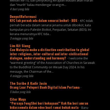
Menteri ke-10, dan penyokong kerajaan Madani akan marah
dan "murih" kalau mendengar orang m...
4 hari yang lalu
DenyutReformasi
KFC tak pernah ada dalam senarai boikot - BDS
-
KFC tidak
pernah berada dalam senarai jenama untuk diboikot, kata
kumpulan pro-Palestin Boikot, Penjualan, Sekatan (BDS). Ini
kerana menurutnya KFC tida...
3 minggu yang lalu
Lim Kit Siang
Can Malaysia make a distinctive contribution to global
inter-religious, inter-cultural and inter-civilisational
dialogue, understanding and harmony?
-
I welcome the
“warmest greeting” of the Association of Churches in Sarawak
to the Buddhist Community on Wesak Day 2024. In his
message, the Chairman of the...
4 minggu yang lalu
The Scribe A Kadir Jasin
Orang Luar Pelopori Bank Digital Islam Pertama
-
5 bulan yang lalu
Citer Maya
“Percaya FengShvi beri kekayaan!” Kak Km beri amran
bidassemula dalam vdeo buat ramai bukak mata
-
Baru-