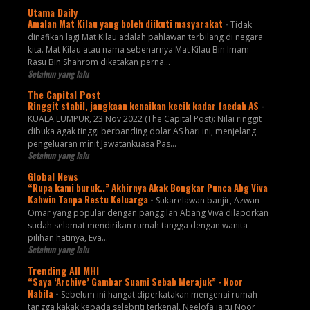
Utama Daily
Amalan Mat Kilau yang boleh diikuti masyarakat
-
Tidak
dinafikan lagi Mat Kilau adalah pahlawan terbilang di negara
kita. Mat Kilau atau nama sebenarnya Mat Kilau Bin Imam
Rasu Bin Shahrom dikatakan perna...
Setahun yang lalu
The Capital Post
Ringgit stabil, jangkaan kenaikan kecik kadar faedah AS
-
KUALA LUMPUR, 23 Nov 2022 (The Capital Post): Nilai ringgit
dibuka agak tinggi berbanding dolar AS hari ini, menjelang
pengeluaran minit Jawatankuasa Pas...
Setahun yang lalu
Global News
“Rupa kami buruk..” Akhirnya Akak Bongkar Punca Abg Viva
Kahwin Tanpa Restu Keluarga
-
Sukarelawan banjir, Azwan
Omar yang popular dengan panggilan Abang Viva dilaporkan
sudah selamat mendirikan rumah tangga dengan wanita
pilihan hatinya, Eva...
Setahun yang lalu
Trending All MHI
“Saya ‘Archive’ Gambar Suami Sebab Merajuk” - Noor
Nabila
-
Sebelum ini hangat diperkatakan mengenai rumah
tangga kakak kepada selebriti terkenal, Neelofa iaitu Noor