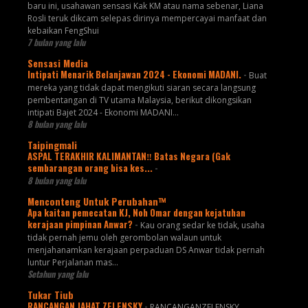
baru ini, usahawan sensasi Kak KM atau nama sebenar, Liana
Rosli teruk dikcam selepas dirinya mempercayai manfaat dan
kebaikan FengShui
7 bulan yang lalu
Sensasi Media
Intipati Menarik Belanjawan 2024 - Ekonomi MADANI.
-
Buat
mereka yang tidak dapat mengikuti siaran secara langsung
pembentangan di TV utama Malaysia, berikut dikongsikan
intipati Bajet 2024 - Ekonomi MADANI...
8 bulan yang lalu
Taipingmali
ASPAL TERAKHIR KALIMANTAN‼️ Batas Negara (Gak
sembarangan orang bisa kes...
-
8 bulan yang lalu
Menconteng Untuk Perubahan™
Apa kaitan pemecatan KJ, Noh Omar dengan kejatuhan
kerajaan pimpinan Anwar?
-
Kau orang sedar ke tidak, usaha
tidak pernah jemu oleh gerombolan walaun untuk
menjahanamkan kerajaan perpaduan DS Anwar tidak pernah
luntur Perjalanan mas...
Setahun yang lalu
Tukar Tiub
RANCANGAN JAHAT ZELENSKY
-
RANCANGANZELENSKY