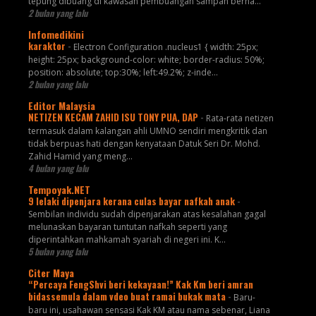
tepung dibuang di kawasan pembuangan sampah berha...
2 bulan yang lalu
Infomedikini
karaktor
-
Electron Configuration .nucleus1 { width: 25px;
height: 25px; background-color: white; border-radius: 50%;
position: absolute; top:30%; left:49.2%; z-inde...
2 bulan yang lalu
Editor Malaysia
NETIZEN KECAM ZAHID ISU TONY PUA, DAP
-
Rata-rata netizen
termasuk dalam kalangan ahli UMNO sendiri mengkritik dan
tidak berpuas hati dengan kenyataan Datuk Seri Dr. Mohd.
Zahid Hamid yang meng...
4 bulan yang lalu
Tempoyak.NET
9 lelaki dipenjara kerana culas bayar nafkah anak
-
Sembilan individu sudah dipenjarakan atas kesalahan gagal
melunaskan bayaran tuntutan nafkah seperti yang
diperintahkan mahkamah syariah di negeri ini. K...
5 bulan yang lalu
Citer Maya
“Percaya FengShvi beri kekayaan!” Kak Km beri amran
bidassemula dalam vdeo buat ramai bukak mata
-
Baru-
baru ini, usahawan sensasi Kak KM atau nama sebenar, Liana