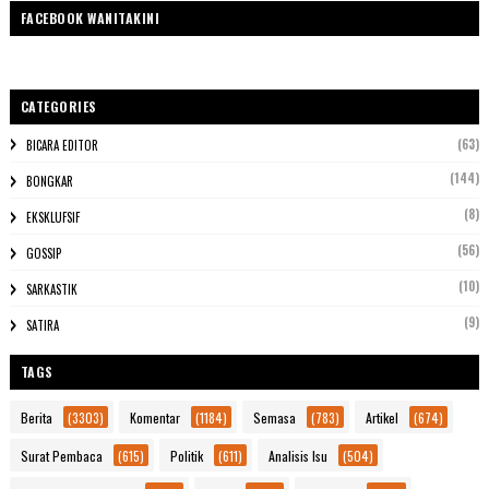
FACEBOOK WANITAKINI
CATEGORIES
(63)
BICARA EDITOR
(144)
BONGKAR
(8)
EKSKLUFSIF
(56)
GOSSIP
(10)
SARKASTIK
(9)
SATIRA
TAGS
Berita
(3303)
Komentar
(1184)
Semasa
(783)
Artikel
(674)
Surat Pembaca
(615)
Politik
(611)
Analisis Isu
(504)