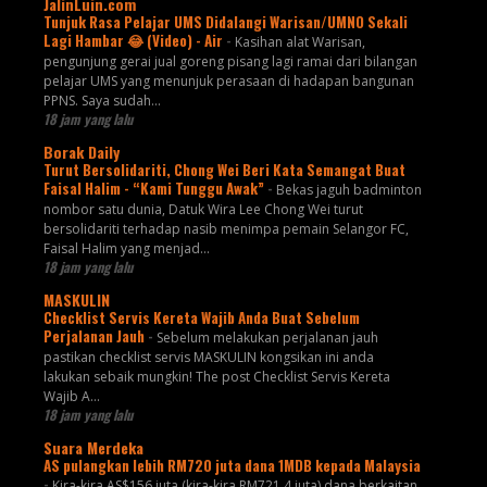
JalinLuin.com
Tunjuk Rasa Pelajar UMS Didalangi Warisan/UMNO Sekali
Lagi Hambar 😂 (Video) - Air
-
Kasihan alat Warisan,
pengunjung gerai jual goreng pisang lagi ramai dari bilangan
pelajar UMS yang menunjuk perasaan di hadapan bangunan
PPNS. Saya sudah...
18 jam yang lalu
Borak Daily
Turut Bersolidariti, Chong Wei Beri Kata Semangat Buat
Faisal Halim - “Kami Tunggu Awak”
-
Bekas jaguh badminton
nombor satu dunia, Datuk Wira Lee Chong Wei turut
bersolidariti terhadap nasib menimpa pemain Selangor FC,
Faisal Halim yang menjad...
18 jam yang lalu
MASKULIN
Checklist Servis Kereta Wajib Anda Buat Sebelum
Perjalanan Jauh
-
Sebelum melakukan perjalanan jauh
pastikan checklist servis MASKULIN kongsikan ini anda
lakukan sebaik mungkin! The post Checklist Servis Kereta
Wajib A...
18 jam yang lalu
Suara Merdeka
AS pulangkan lebih RM720 juta dana 1MDB kepada Malaysia
-
Kira-kira AS$156 juta (kira-kira RM721.4 juta) dana berkaitan