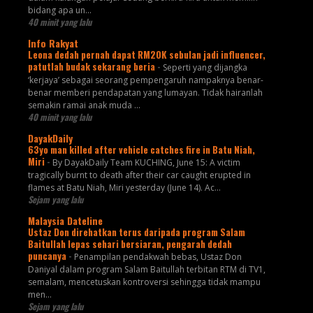
bidang apa un...
40 minit yang lalu
Info Rakyat
Leona dedah pernah dapat RM20K sebulan jadi influencer,
patutlah budak sekarang beria
-
Seperti yang dijangka
‘kerjaya’ sebagai seorang pempengaruh nampaknya benar-
benar memberi pendapatan yang lumayan. Tidak hairanlah
semakin ramai anak muda ...
40 minit yang lalu
DayakDaily
63yo man killed after vehicle catches fire in Batu Niah,
Miri
-
By DayakDaily Team KUCHING, June 15: A victim
tragically burnt to death after their car caught erupted in
flames at Batu Niah, Miri yesterday (June 14). Ac...
Sejam yang lalu
Malaysia Dateline
Ustaz Don direhatkan terus daripada program Salam
Baitullah lepas sehari bersiaran, pengarah dedah
puncanya
-
Penampilan pendakwah bebas, Ustaz Don
Daniyal dalam program Salam Baitullah terbitan RTM di TV1,
semalam, mencetuskan kontroversi sehingga tidak mampu
men...
Sejam yang lalu