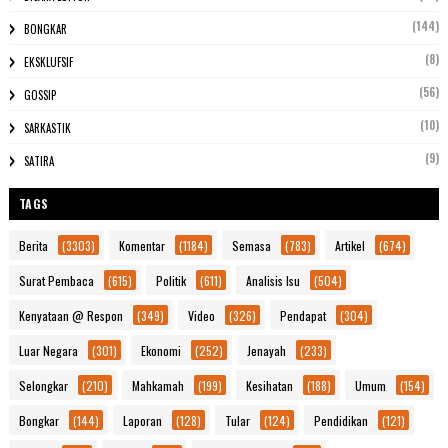
(144)
BONGKAR
(8)
EKSKLUFSIF
(56)
GOSSIP
(10)
SARKASTIK
(9)
SATIRA
TAGS
Berita
(3303)
Komentar
(1184)
Semasa
(783)
Artikel
(674)
Surat Pembaca
(615)
Politik
(611)
Analisis Isu
(504)
Kenyataan @ Respon
(349)
Video
(326)
Pendapat
(304)
Luar Negara
(301)
Ekonomi
(252)
Jenayah
(233)
Selongkar
(210)
Mahkamah
(199)
Kesihatan
(188)
Umum
(154)
Bongkar
(144)
Laporan
(128)
Tular
(124)
Pendidikan
(121)