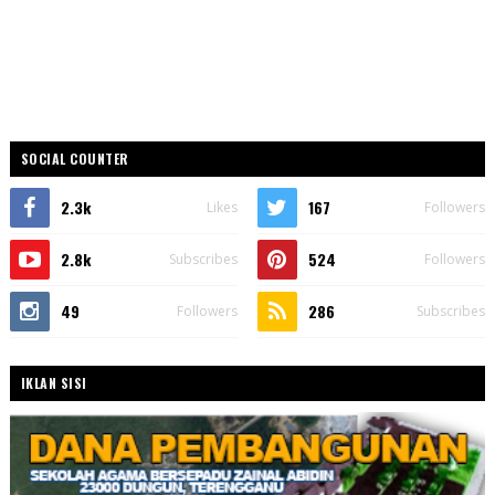
SOCIAL COUNTER
2.3k
167
Likes
Followers
2.8k
524
Subscribes
Followers
49
286
Followers
Subscribes
IKLAN SISI