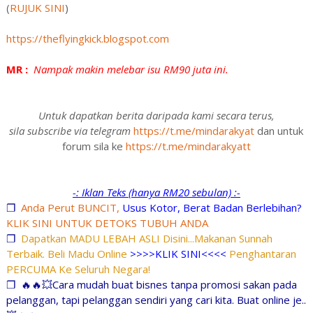
(
RUJUK SINI
)
https://theflyingkick.blogspot.com
MR :
Nampak makin melebar isu RM90 juta ini.
Untuk dapatkan berita daripada kami secara terus,
sila subscribe via telegram
https://t.me/mindarakyat
dan untuk
forum sila ke
https://t.me/mindarakyatt
-: Iklan Teks (hanya RM20 sebulan) :-
❐
Anda Perut BUNCIT,
Usus Kotor, Berat Badan Berlebihan?
KLIK SINI UNTUK DETOKS TUBUH ANDA
❐
Dapatkan MADU LEBAH ASLI Disini...Makanan Sunnah
Terbaik. Beli Madu Online
>>>>KLIK SINI<<<<
Penghantaran
PERCUMA Ke Seluruh Negara!
❐
🔥🔥💥Cara mudah buat bisnes tanpa promosi sakan pada
pelanggan, tapi pelanggan sendiri yang cari kita. Buat online je..