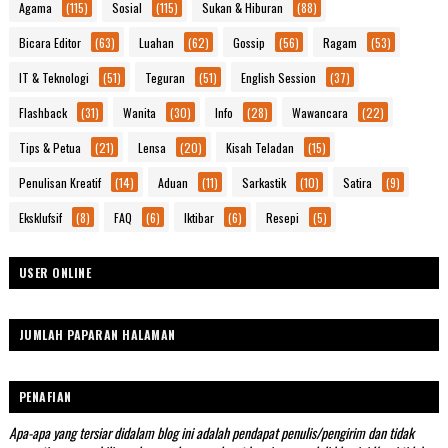
Agama
(115)
Sosial
(115)
Sukan & Hiburan
(88)
Bicara Editor
(63)
Luahan
(62)
Gossip
(56)
Ragam
(53)
IT & Teknologi
(51)
Teguran
(51)
English Session
(37)
Flashback
(31)
Wanita
(30)
Info
(28)
Wawancara
(22)
Tips & Petua
(21)
Lensa
(20)
Kisah Teladan
(15)
Penulisan Kreatif
(14)
Aduan
(11)
Sarkastik
(10)
Satira
(9)
Eksklufsif
(8)
FAQ
(6)
Iktibar
(6)
Resepi
(5)
USER ONLINE
JUMLAH PAPARAN HALAMAN
PENAFIAN
Apa-apa yang tersiar didalam blog ini adalah pendapat penulis/pengirim dan tidak