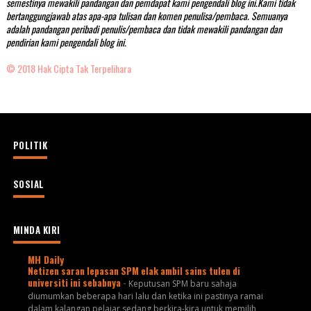
semestinya mewakili pandangan dan pemdapat kami pengendali blog ini.Kami tidak
bertanggungjawab atas apa-apa tulisan dan komen penulisa/pembaca. Semuanya
adalah pandangan peribadi penulis/pembaca dan tidak mewakili pandangan dan
pendirian kami pengendali blog ini.
© 2018 Hak Cipta Tak Terpelihara
POLITIK
SOSIAL
MINDA KIRI
MH Daily
Netizen saran lepasan SPM elak ambil sains tulen di
universiti ini sebabnya
-
Keputusan SPM baru sahaja
diumumkan beberapa hari lalu dan ketika ini pastinya ramai
dalam kalangan pelajar sedang berkira-kira untuk memilih