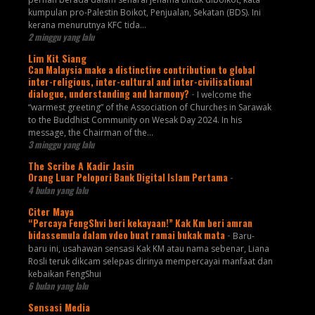
kumpulan pro-Palestin Boikot, Penjualan, Sekatan (BDS). Ini
kerana menurutnya KFC tida...
2 minggu yang lalu
Lim Kit Siang
Can Malaysia make a distinctive contribution to global
inter-religious, inter-cultural and inter-civilisational
dialogue, understanding and harmony?
-
I welcome the
“warmest greeting” of the Association of Churches in Sarawak
to the Buddhist Community on Wesak Day 2024. In his
message, the Chairman of the...
3 minggu yang lalu
The Scribe A Kadir Jasin
Orang Luar Pelopori Bank Digital Islam Pertama
-
4 bulan yang lalu
Citer Maya
“Percaya FengShvi beri kekayaan!” Kak Km beri amran
bidassemula dalam vdeo buat ramai bukak mata
-
Baru-
baru ini, usahawan sensasi Kak KM atau nama sebenar, Liana
Rosli teruk dikcam selepas dirinya mempercayai manfaat dan
kebaikan FengShui
6 bulan yang lalu
Sensasi Media