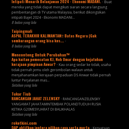
Intipati Menarik Belanjawan 2024 - Ekonomi MADANI.
-
Buat
mereka yang tidak dapat mengikuti siaran secara langsung
pembentangan di TV utama Malaysia, berikut dikongsikan
intipati Bajet 2024 - Ekonomi MADANI...
8 bulan yang lalu
Taipingmali
ASPAL TERAKHIR KALIMANTAN‼️ Batas Negara (Gak
sembarangan orang bisa kes...
-
8 bulan yang lalu
Menconteng Untuk Perubahan™
Apa kaitan pemecatan KJ, Noh Omar dengan kejatuhan
kerajaan pimpinan Anwar?
-
Kau orang sedar ke tidak, usaha
tidak pernah jemu oleh gerombolan walaun untuk
menjahanamkan kerajaan perpaduan DS Anwar tidak pernah
luntur Perjalanan mas...
Setahun yang lalu
Tukar Tiub
RANCANGAN JAHAT ZELENSKY
-
RANCANGANZELENSKY
YANGAMAT JAHATAMINTEMBAK POLANDTUDUH RUSIA
KETIKA G20MESYUARAT DI BALIKHALAS
Setahun yang lalu
roketkini.com
DAP aktifkan jentera pilihan raya serta merta
-
Kenyataan