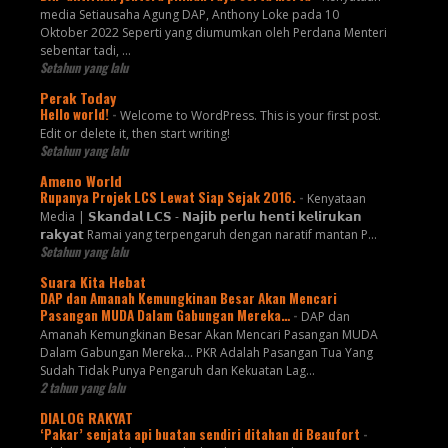
media Setiausaha Agung DAP, Anthony Loke pada 10
Oktober 2022 Seperti yang diumumkan oleh Perdana Menteri
sebentar tadi, …
Setahun yang lalu
Perak Today
Hello world!
-
Welcome to WordPress. This is your first post.
Edit or delete it, then start writing!
Setahun yang lalu
Ameno World
Rupanya Projek LCS Lewat Siap Sejak 2016.
-
Kenyataan
Media | 𝗦𝗸𝗮𝗻𝗱𝗮𝗹 𝗟𝗖𝗦 - 𝗡𝗮𝗷𝗶𝗯 𝗽𝗲𝗿𝗹𝘂 𝗵𝗲𝗻𝘁𝗶 𝗸𝗲𝗹𝗶𝗿𝘂𝗸𝗮𝗻
𝗿𝗮𝗸𝘆𝗮𝘁 Ramai yang terpengaruh dengan naratif mantan P...
Setahun yang lalu
Suara Kita Hebat
DAP dan Amanah Kemungkinan Besar Akan Mencari
Pasangan MUDA Dalam Gabungan Mereka…
-
DAP dan
Amanah Kemungkinan Besar Akan Mencari Pasangan MUDA
Dalam Gabungan Mereka… PKR Adalah Pasangan Tua Yang
Sudah Tidak Punya Pengaruh dan Kekuatan Lag...
2 tahun yang lalu
DIALOG RAKYAT
‘Pakar’ senjata api buatan sendiri ditahan di Beaufort
-