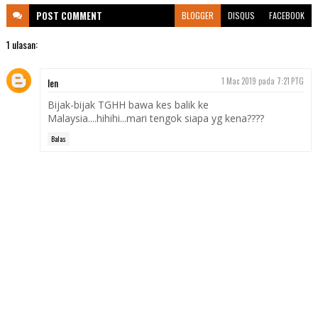
POST
COMMENT
BLOGGER
DISQUS
FACEBOOK
1 ulasan:
len
1 Mac 2019 pada 7:21 PTG
Bijak-bijak TGHH bawa kes balik ke
Malaysia....hihihi...mari tengok siapa yg kena????
Balas