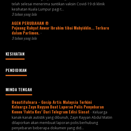
telah selesai menerima suntikan vaksin Covid-19 di klinik
kesihatan Kuala Lumpur pagi t...
3 tahun yang lalu
AGEN PERUBAHAN ®
Pejuang Rakyat Anwar Ibrahim tibai Muhyiddin... Terbaru
dalam Parlimen.
-
3 tahun yang lalu
KESIHATAN
PENDIDIKAN
MINDA TENGAH
Beautifulnara - Gosip Artis Malaysia Terkini
Keluarga Zayn Rayyan Buat Laporan Polis Penyebaran
Konon ‘Fakta Kes’ Dari Telegram Edisi Siasat
-
Keluarga
kanak-kanak autistik yang dibunuh, Zayn Rayyan Abdul Matiin
dilaporkan akan membuat laporan polis berhubung
penyebaran beberapa dokumen yang did...