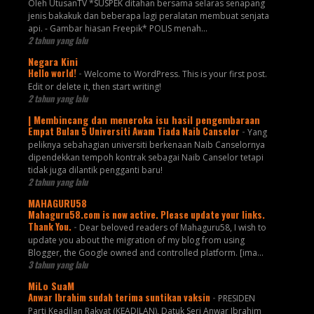
Oleh UtusanTV *SUSPEK ditahan bersama selaras senapang
jenis bakakuk dan beberapa lagi peralatan membuat senjata
api. - Gambar hiasan Freepik* POLIS menah...
2 tahun yang lalu
Negara Kini
Hello world!
-
Welcome to WordPress. This is your first post.
Edit or delete it, then start writing!
2 tahun yang lalu
| Membincang dan meneroka isu hasil pengembaraan
Empat Bulan 5 Universiti Awam Tiada Naib Canselor
-
Yang
peliknya sebahagian universiti berkenaan Naib Canselornya
dipendekkan tempoh kontrak sebagai Naib Canselor tetapi
tidak juga dilantik pengganti baru!
2 tahun yang lalu
MAHAGURU58
Mahaguru58.com is now active. Please update your links.
Thank You.
-
Dear beloved readers of Mahaguru58, I wish to
update you about the migration of my blog from using
Blogger, the Google owned and controlled platform. [ima...
3 tahun yang lalu
MiLo SuaM
Anwar Ibrahim sudah terima suntikan vaksin
-
PRESIDEN
Parti Keadilan Rakyat (KEADILAN), Datuk Seri Anwar Ibrahim