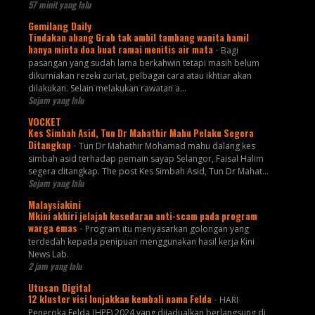
57 minit yang lalu
Gemilang Daily
Tindakan abang Grab tak ambil tambang wanita hamil
hanya minta doa buat ramai menitis air mata
-
Bagi
pasangan yang sudah lama berkahwin tetapi masih belum
dikurniakan rezeki zuriat, pelbagai cara atau ikhtiar akan
dilakukan. Selain melakukan rawatan a...
Sejam yang lalu
VOCKET
Kes Simbah Asid, Tun Dr Mahathir Mahu Pelaku Segera
Ditangkap
-
Tun Dr Mahathir Mohamad mahu dalang kes
simbah asid terhadap pemain sayap Selangor, Faisal Halim
segera ditangkap. The post Kes Simbah Asid, Tun Dr Mahat...
Sejam yang lalu
Malaysiakini
Mkini akhiri jelajah kesedaran anti-scam pada program
warga emas
-
Program itu menyasarkan golongan yang
terdedah kepada penipuan menggunakan hasil kerja Kini
News Lab.
2 jam yang lalu
Utusan Digital
12 kluster visi lonjakkan kembali nama Felda
-
HARI
Peneroka Felda (HPF) 2024 yang dijadualkan berlangsung di