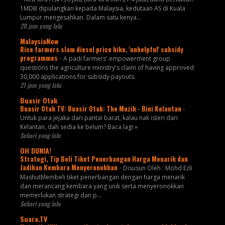
1MDB dipulangkan kepada Malaysia, kedutaan AS di Kuala
Lumpur mengesahkan. Dalam satu kenya...
20 jam yang lalu
MalaysiaNow
Rice farmers slam diesel price hike, 'unhelpful' subsidy
programmes
-
A padi farmers' empowerment group
questions the agriculture ministry's claim of having approved
30,000 applications for subsidy payouts.
21 jam yang lalu
Buasir Otak
Buasir Otak TV: Buasir Otak: The Muzik - Bini Kelantan
-
Untuk para jejaka dari pantai barat, kalau nak isteri dari
Kelantan, dah sedia ke belum? Baca lagi »
Sehari yang lalu
OH DUNIA!
Strategi, Tip Beli Tiket Penerbangan Harga Menarik dan
Jadikan Kembara Menyeronokkan
-
Disusun Oleh : Mohd Ezli
MashutMembeli tiket penerbangan dengan harga menarik
dan merancang kembara yang unik serta menyeronokkan
memerlukan strategi dan p...
Sehari yang lalu
Suara.TV