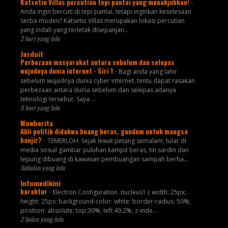
Katsetiu Villas percutian tepi pantai yang menakjubkan!
-
Anda ingin bercuti di tepi pantai, tetapi inginkan keselesaan
serba moden? Katsetiu Villas merupakan lokasi percutian
yang indah yang terletak disepanjan...
2 hari yang lalu
Jasduit
Perbezaan masyarakat antara sebelum dan selepas
wujudnya dunia internet - Siri 1
-
Bagi anda yang lahir
sebelum wujudnya dunia cyber internet, tentu dapat rasakan
perbezaan antara dunia sebelum dan selepas adanya
teknologi tersebut. Saya ...
5 hari yang lalu
Wowberita
Ahli politik didakwa buang beras, gandum untuk mangsa
banjir?
-
TEMERLOH: Sejak lewat petang semalam, tular di
media sosial gambar puluhan kampit beras, tin sardin dan
tepung dibuang di kawasan pembuangan sampah berha...
Sebulan yang lalu
Infomedikini
karaktor
-
Electron Configuration .nucleus1 { width: 25px;
height: 25px; background-color: white; border-radius: 50%;
position: absolute; top:30%; left:49.2%; z-inde...
2 bulan yang lalu