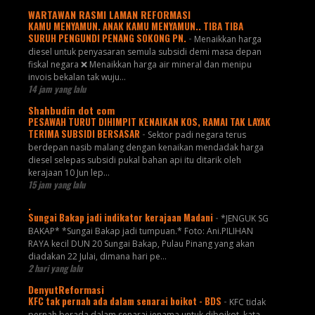
WARTAWAN RASMI LAMAN REFORMASI
KAMU MENYAMUN. ANAK KAMU MENYAMUN.. TIBA TIBA
SURUH PENGUNDI PENANG SOKONG PN.
-
Menaikkan harga
diesel untuk penyasaran semula subsidi demi masa depan
fiskal negara ❌ Menaikkan harga air mineral dan menipu
invois bekalan tak wuju...
14 jam yang lalu
Shahbudin dot com
PESAWAH TURUT DIHIMPIT KENAIKAN KOS, RAMAI TAK LAYAK
TERIMA SUBSIDI BERSASAR
-
Sektor padi negara terus
berdepan nasib malang dengan kenaikan mendadak harga
diesel selepas subsidi pukal bahan api itu ditarik oleh
kerajaan 10 Jun lep...
15 jam yang lalu
.
Sungai Bakap jadi indikator kerajaan Madani
-
*JENGUK SG
BAKAP* *Sungai Bakap jadi tumpuan.* Foto: Ani.PILIHAN
RAYA kecil DUN 20 Sungai Bakap, Pulau Pinang yang akan
diadakan 22 Julai, dimana hari pe...
2 hari yang lalu
DenyutReformasi
KFC tak pernah ada dalam senarai boikot - BDS
-
KFC tidak
pernah berada dalam senarai jenama untuk diboikot, kata