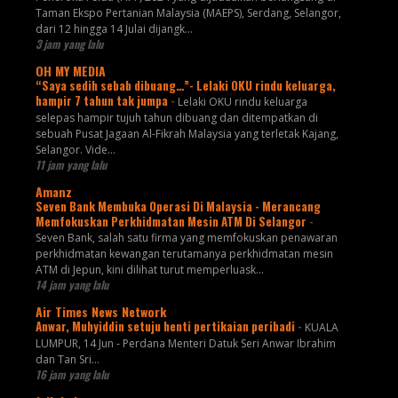
Taman Ekspo Pertanian Malaysia (MAEPS), Serdang, Selangor,
dari 12 hingga 14 Julai dijangk...
3 jam yang lalu
OH MY MEDIA
“Saya sedih sebab dibuang…”- Lelaki OKU rindu keluarga,
hampir 7 tahun tak jumpa
-
Lelaki OKU rindu keluarga
selepas hampir tujuh tahun dibuang dan ditempatkan di
sebuah Pusat Jagaan Al-Fikrah Malaysia yang terletak Kajang,
Selangor. Vide...
11 jam yang lalu
Amanz
Seven Bank Membuka Operasi Di Malaysia - Merancang
Memfokuskan Perkhidmatan Mesin ATM Di Selangor
-
Seven Bank, salah satu firma yang memfokuskan penawaran
perkhidmatan kewangan terutamanya perkhidmatan mesin
ATM di Jepun, kini dilihat turut memperluask...
14 jam yang lalu
Air Times News Network
Anwar, Muhyiddin setuju henti pertikaian peribadi
-
KUALA
LUMPUR, 14 Jun - Perdana Menteri Datuk Seri Anwar Ibrahim
dan Tan Sri…
16 jam yang lalu