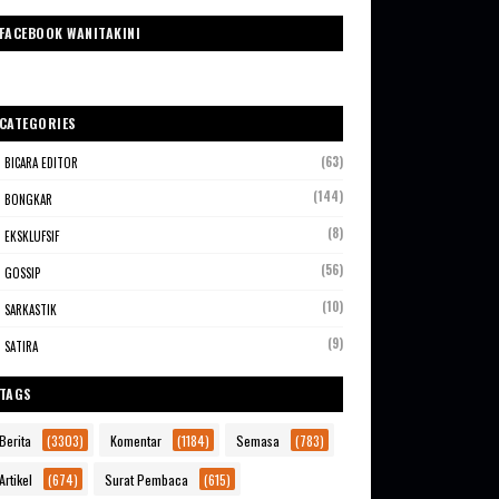
FACEBOOK WANITAKINI
CATEGORIES
(63)
BICARA EDITOR
(144)
BONGKAR
(8)
EKSKLUFSIF
(56)
GOSSIP
(10)
SARKASTIK
(9)
SATIRA
TAGS
Berita
(3303)
Komentar
(1184)
Semasa
(783)
Artikel
(674)
Surat Pembaca
(615)