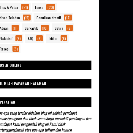
Tips & Petua
(21)
Lensa
(20)
Kisah Teladan
(15)
Penulisan Kreatif
(14)
Aduan
(11)
Sarkastik
(10)
Satira
(9)
Eksklufsif
(8)
FAQ
(6)
Iktibar
(6)
Resepi
(5)
USER ONLINE
JUMLAH PAPARAN HALAMAN
PENAFIAN
a-apa yang tersiar didalam blog ini adalah pendapat
nulis/pengirim dan tidak semestinya mewakili pandangan dan
mdapat kami pengendali blog ini.Kami tidak
rtanggungjawab atas apa-apa tulisan dan komen