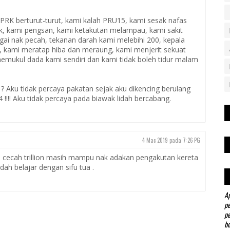
PRK berturut-turut, kami kalah PRU15, kami sesak nafas
k, kami pengsan, kami ketakutan melampau, kami sakit
gai nak pecah, tekanan darah kami melebihi 200, kepala
a, kami meratap hiba dan meraung, kami menjerit sekuat
memukul dada kami sendiri dan kami tidak boleh tidur malam
 ? Aku tidak percaya pakatan sejak aku dikencing berulang
!!!! Aku tidak percaya pada biawak lidah bercabang.
4 Mac 2019 pada 7:26 PG
 cecah trillion masih mampu nak adakan pengakutan kereta
h belajar dengan sifu tua .
Ap
pe
pe
be