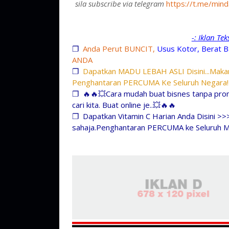
sila subscribe via telegram
https://t.me/mind
-: Iklan Te
❐
Anda Perut BUNCIT,
Usus Kotor, Berat B
ANDA
❐
Dapatkan MADU LEBAH ASLI Disini...Makan
Penghantaran PERCUMA Ke Seluruh Negara!
❐
🔥🔥💥Cara mudah buat bisnes tanpa prom
cari kita. Buat online je..💥🔥🔥
❐
Dapatkan Vitamin C Harian Anda Disini >>
sahaja.Penghantaran PERCUMA ke Seluruh M