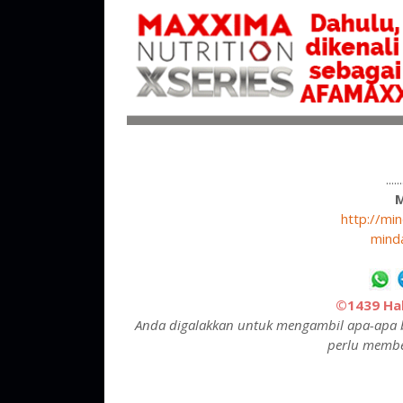
....
http://mi
mind
©1439 Hak
Anda digalakkan untuk mengambil apa-apa b
perlu membe