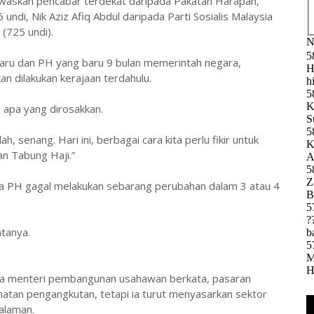
waskan pencabar terdekat daripada Pakatan Harapan,
di, Nik Aziz Afiq Abdul daripada Parti Sosialis Malaysia
(725 undi).
 baru dan PH yang baru 9 bulan memerintah negara,
 dilakukan kerajaan terdahulu.
 apa yang dirosakkan.
h, senang. Hari ini, berbagai cara kita perlu fikir untuk
an Tabung Haji.”
ika PH gagal melakukan sebarang perubahan dalam 3 atau 4
atanya.
ga menteri pembangunan usahawan berkata, pasaran
atan pengangkutan, tetapi ia turut menyasarkan sektor
alaman.