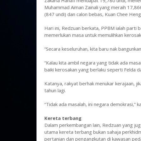
Zakaria Hanafi mendapat 19,780 undi, mene
Muhammad Aiman Zainali yang meraih 17,866 un
(847 undi) dan calon bebas, Kuan Chee Heng 
Hari ini, Redzuan berkata, PPBM ialah parti
memerlukan masa untuk memulihkan kerosakan
“Secara keseluruhan, kita baru nak bangunkan
“Kalau kita ambil negara yang tidak ada masala
baiki kerosakan yang berlaku seperti Felda d
Katanya, rakyat berhak menukar kerajaan, j
tahun lagi.
“Tidak ada masalah, ini negara demokrasi,” k
Kereta terbang
Dalam perkembangan lain, Redzuan yang ju
utama kereta terbang bukan sahaja perkhidm
pertanian dan pengangkutan di kawasan ped