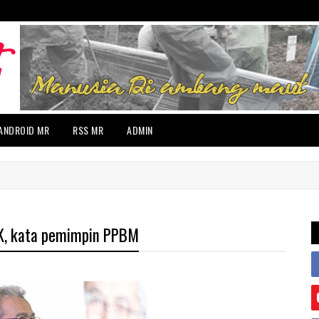
ANDROID MR
RSS MR
ADMIN
RK, kata pemimpin PPBM