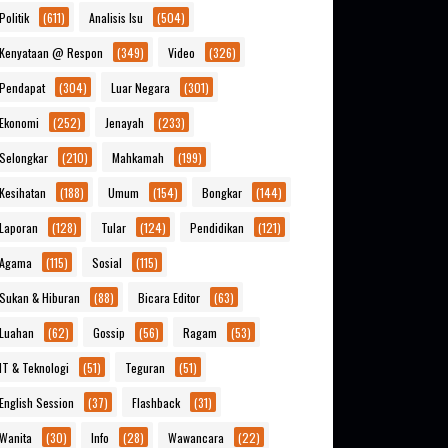
Politik
(611)
Analisis Isu
(504)
Kenyataan @ Respon
(349)
Video
(326)
Pendapat
(304)
Luar Negara
(301)
Ekonomi
(252)
Jenayah
(233)
Selongkar
(210)
Mahkamah
(199)
Kesihatan
(188)
Umum
(154)
Bongkar
(144)
Laporan
(128)
Tular
(124)
Pendidikan
(121)
Agama
(115)
Sosial
(115)
Sukan & Hiburan
(88)
Bicara Editor
(63)
Luahan
(62)
Gossip
(56)
Ragam
(53)
IT & Teknologi
(51)
Teguran
(51)
English Session
(37)
Flashback
(31)
Wanita
(30)
Info
(28)
Wawancara
(22)