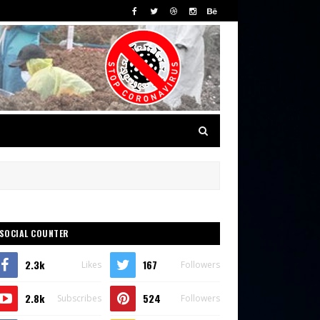
SOCIAL COUNTER
2.3k
167
Likes
Followers
2.8k
524
Subscribes
Followers