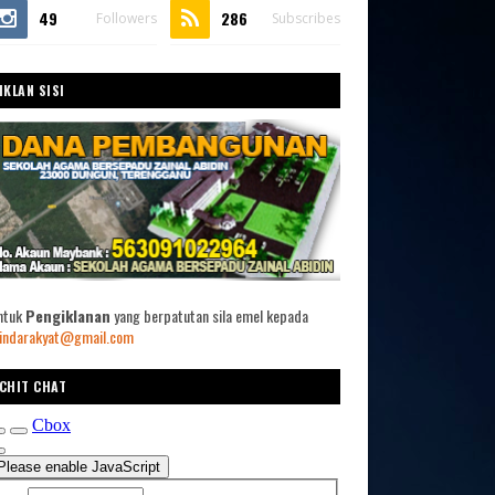
49
286
Followers
Subscribes
IKLAN SISI
ntuk
Pengiklanan
yang berpatutan sila emel kepada
indarakyat@gmail.com
CHIT CHAT