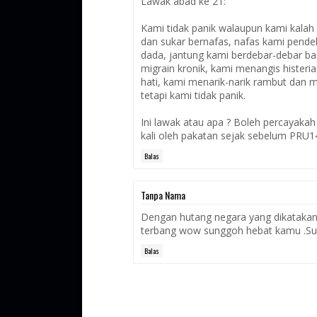
Lawak abad ke 21:
Kami tidak panik walaupun kami kalah 
dan sukar bernafas, nafas kami pende
dada, jantung kami berdebar-debar ba
migrain kronik, kami menangis histeri
hati, kami menarik-narik rambut dan 
tetapi kami tidak panik.
Ini lawak atau apa ? Boleh percayakah
kali oleh pakatan sejak sebelum PRU14 
Balas
Tanpa Nama
Dengan hutang negara yang dikatakan
terbang wow sunggoh hebat kamu .Suda
Balas