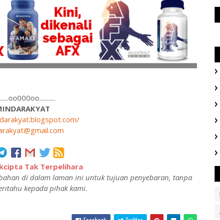
........oo000oo...........
MINDARAKYAT
ndarakyat.blogspot.com/
arakyat@gmail.com
cipta Tak Terpelihara
ahan di dalam laman ini untuk tujuan penyebaran, tanpa
ritahu kepada pihak kami.
Facebook
Twitter