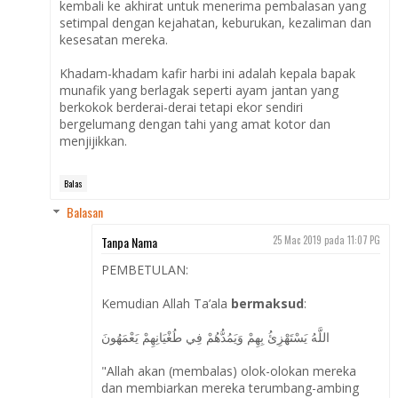
kembali ke akhirat untuk menerima pembalasan yang
setimpal dengan kejahatan, keburukan, kezaliman dan
kesesatan mereka.
Khadam-khadam kafir harbi ini adalah kepala bapak
munafik yang berlagak seperti ayam jantan yang
berkokok berderai-derai tetapi ekor sendiri
bergelumang dengan tahi yang amat kotor dan
menjijikkan.
Balas
Balasan
Tanpa Nama
25 Mac 2019 pada 11:07 PG
PEMBETULAN:
Kemudian Allah Ta’ala
bermaksud
:
اللَّهُ يَسْتَهْزِئُ بِهِمْ وَيَمُدُّهُمْ فِي طُغْيَانِهِمْ يَعْمَهُونَ
"Allah akan (membalas) olok-olokan mereka
dan membiarkan mereka terumbang-ambing