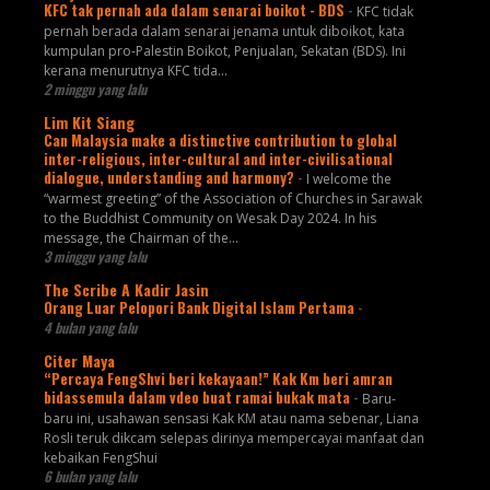
KFC tak pernah ada dalam senarai boikot - BDS
-
KFC tidak
pernah berada dalam senarai jenama untuk diboikot, kata
kumpulan pro-Palestin Boikot, Penjualan, Sekatan (BDS). Ini
kerana menurutnya KFC tida...
2 minggu yang lalu
Lim Kit Siang
Can Malaysia make a distinctive contribution to global
inter-religious, inter-cultural and inter-civilisational
dialogue, understanding and harmony?
-
I welcome the
“warmest greeting” of the Association of Churches in Sarawak
to the Buddhist Community on Wesak Day 2024. In his
message, the Chairman of the...
3 minggu yang lalu
The Scribe A Kadir Jasin
Orang Luar Pelopori Bank Digital Islam Pertama
-
4 bulan yang lalu
Citer Maya
“Percaya FengShvi beri kekayaan!” Kak Km beri amran
bidassemula dalam vdeo buat ramai bukak mata
-
Baru-
baru ini, usahawan sensasi Kak KM atau nama sebenar, Liana
Rosli teruk dikcam selepas dirinya mempercayai manfaat dan
kebaikan FengShui
6 bulan yang lalu