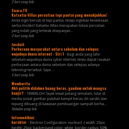
2 hari yang lalu
Suara.TV
Katsetiu Villas percutian tepi pantai yang menakjubkan!
-
Anda ingin bercuti di tepi pantai, tetapi inginkan keselesaan
serba moden? Katsetiu Villas merupakan lokasi percutian
yang indah yang terletak disepanjan...
2 hari yang lalu
Jasduit
Perbezaan masyarakat antara sebelum dan selepas
wujudnya dunia internet - Siri 1
-
Bagi anda yang lahir
sebelum wujudnya dunia cyber internet, tentu dapat rasakan
perbezaan antara dunia sebelum dan selepas adanya
teknologi tersebut. Saya ...
5 hari yang lalu
Wowberita
Ahli politik didakwa buang beras, gandum untuk mangsa
banjir?
-
TEMERLOH: Sejak lewat petang semalam, tular di
media sosial gambar puluhan kampit beras, tin sardin dan
tepung dibuang di kawasan pembuangan sampah berha...
Sebulan yang lalu
Infomedikini
karaktor
-
Electron Configuration .nucleus1 { width: 25px;
height: 25px; background-color: white; border-radius: 50%;