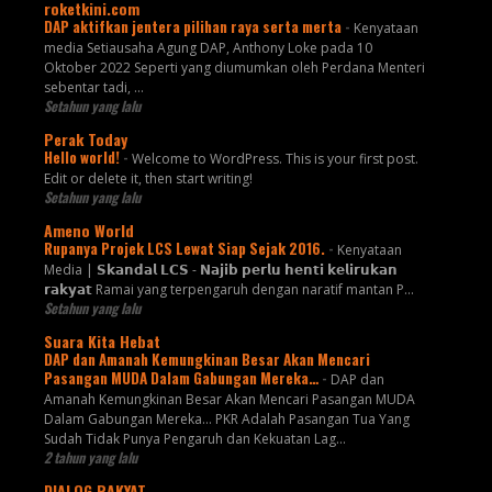
roketkini.com
DAP aktifkan jentera pilihan raya serta merta
-
Kenyataan
media Setiausaha Agung DAP, Anthony Loke pada 10
Oktober 2022 Seperti yang diumumkan oleh Perdana Menteri
sebentar tadi, …
Setahun yang lalu
Perak Today
Hello world!
-
Welcome to WordPress. This is your first post.
Edit or delete it, then start writing!
Setahun yang lalu
Ameno World
Rupanya Projek LCS Lewat Siap Sejak 2016.
-
Kenyataan
Media | 𝗦𝗸𝗮𝗻𝗱𝗮𝗹 𝗟𝗖𝗦 - 𝗡𝗮𝗷𝗶𝗯 𝗽𝗲𝗿𝗹𝘂 𝗵𝗲𝗻𝘁𝗶 𝗸𝗲𝗹𝗶𝗿𝘂𝗸𝗮𝗻
𝗿𝗮𝗸𝘆𝗮𝘁 Ramai yang terpengaruh dengan naratif mantan P...
Setahun yang lalu
Suara Kita Hebat
DAP dan Amanah Kemungkinan Besar Akan Mencari
Pasangan MUDA Dalam Gabungan Mereka…
-
DAP dan
Amanah Kemungkinan Besar Akan Mencari Pasangan MUDA
Dalam Gabungan Mereka… PKR Adalah Pasangan Tua Yang
Sudah Tidak Punya Pengaruh dan Kekuatan Lag...
2 tahun yang lalu
DIALOG RAKYAT