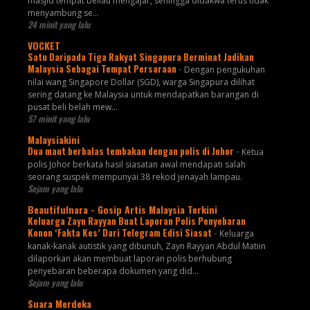
masjid tempat beliau mengajar, sehingga didakwa terus tidak
menyambung se...
24 minit yang lalu
VOCKET
Satu Daripada Tiga Rakyat Singapura Berminat Jadikan
Malaysia Sebagai Tempat Persaraan
-
Dengan pengukuhan
nilai wang Singapore Dollar (SGD), warga Singapura dilihat
sering datang ke Malaysia untuk mendapatkan barangan di
pusat beli belah mew...
57 minit yang lalu
Malaysiakini
Dua maut berbalas tembakan dengan polis di Johor
-
Ketua
polis Johor berkata hasil siasatan awal mendapati salah
seorang suspek mempunyai 38 rekod jenayah lampau.
Sejam yang lalu
Beautifulnara - Gosip Artis Malaysia Terkini
Keluarga Zayn Rayyan Buat Laporan Polis Penyebaran
Konon ‘Fakta Kes’ Dari Telegram Edisi Siasat
-
Keluarga
kanak-kanak autistik yang dibunuh, Zayn Rayyan Abdul Matiin
dilaporkan akan membuat laporan polis berhubung
penyebaran beberapa dokumen yang did...
Sejam yang lalu
Suara Merdeka