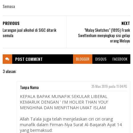
Semasa
PREVIOUS
NEXT
Larangan jual alkohol di SIGC ditarik
"Malay Sketches" (1895) Frank
semula
Swettenham menyingkap sisi gelap
orang Melayu
POST
COMMENT
BLOGGER
DISQUS
FACEBOOK
3 ulasan:
Tanpa Nama
25 Mac 2019 pada 11:04 PG
KEPALA BAPAK MUNAFIK SEKULAR LIBERAL
KEMARUK DENGAN ' I'M HOLIER THAN YOU!'
MENGHINA DAN MENFITNAH UMAT ISLAM
Allah Ta’ala juga telah menjelaskan ciri ciri orang
munafik dalam Firman-Nya Surat Al-Baqarah Ayat 14
yang bermaksud: