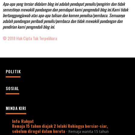
Apa-apa yang tersiar didalam blog ini adalah pendapat penulis/pengirim dan tidak
semestinya mewakili pandangan dan pemdapat kami pengendali blog ini.Kami tidak
bertanggungjawab atas apa-apa tulisan dan komen penulisa/pembaca. Semuanya
adalah pandangan peribadi penulis/pembaca dan tidak mewakili pandangan dan
pendirian kami pengendali blog ini.
© 2018 Hak Cipta Tak Terpelihara
POLITIK
SOSIAL
MINDA KIRI
Info Rakyat
Remaja 15 tahun diajak 2 lelaki Rohingya bersiar-siar,
sebelum dirogol dalam kereta
-
Remaja wanita 15 tahun