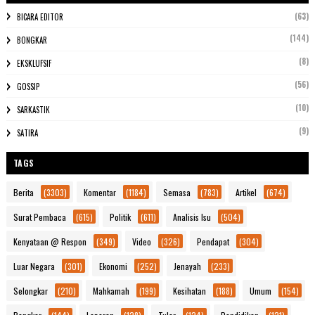
(63)
BICARA EDITOR
(144)
BONGKAR
(8)
EKSKLUFSIF
(56)
GOSSIP
(10)
SARKASTIK
(9)
SATIRA
TAGS
Berita
(3303)
Komentar
(1184)
Semasa
(783)
Artikel
(674)
Surat Pembaca
(615)
Politik
(611)
Analisis Isu
(504)
Kenyataan @ Respon
(349)
Video
(326)
Pendapat
(304)
Luar Negara
(301)
Ekonomi
(252)
Jenayah
(233)
Selongkar
(210)
Mahkamah
(199)
Kesihatan
(188)
Umum
(154)