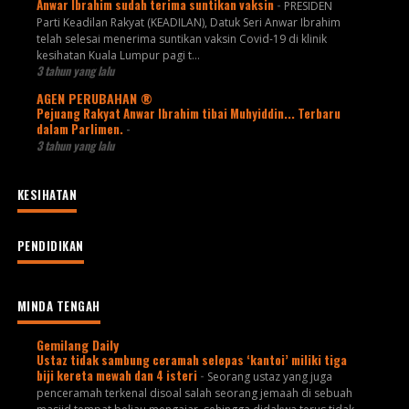
Anwar Ibrahim sudah terima suntikan vaksin
-
PRESIDEN
Parti Keadilan Rakyat (KEADILAN), Datuk Seri Anwar Ibrahim
telah selesai menerima suntikan vaksin Covid-19 di klinik
kesihatan Kuala Lumpur pagi t...
3 tahun yang lalu
AGEN PERUBAHAN ®
Pejuang Rakyat Anwar Ibrahim tibai Muhyiddin... Terbaru
dalam Parlimen.
-
3 tahun yang lalu
KESIHATAN
PENDIDIKAN
MINDA TENGAH
Gemilang Daily
Ustaz tidak sambung ceramah selepas ‘kantoi’ miliki tiga
biji kereta mewah dan 4 isteri
-
Seorang ustaz yang juga
penceramah terkenal disoal salah seorang jemaah di sebuah