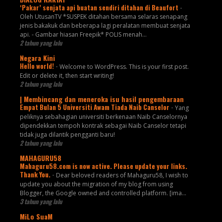
‘Pakar’ senjata api buatan sendiri ditahan di Beaufort
-
Oleh UtusanTV *SUSPEK ditahan bersama selaras senapang
jenis bakakuk dan beberapa lagi peralatan membuat senjata
api. - Gambar hiasan Freepik* POLIS menah...
2 tahun yang lalu
Negara Kini
Hello world!
-
Welcome to WordPress. This is your first post.
Edit or delete it, then start writing!
2 tahun yang lalu
| Membincang dan meneroka isu hasil pengembaraan
Empat Bulan 5 Universiti Awam Tiada Naib Canselor
-
Yang
peliknya sebahagian universiti berkenaan Naib Canselornya
dipendekkan tempoh kontrak sebagai Naib Canselor tetapi
tidak juga dilantik pengganti baru!
2 tahun yang lalu
MAHAGURU58
Mahaguru58.com is now active. Please update your links.
Thank You.
-
Dear beloved readers of Mahaguru58, I wish to
update you about the migration of my blog from using
Blogger, the Google owned and controlled platform. [ima...
3 tahun yang lalu
MiLo SuaM