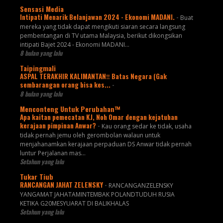
Sensasi Media
Intipati Menarik Belanjawan 2024 - Ekonomi MADANI.
-
Buat
mereka yang tidak dapat mengikuti siaran secara langsung
pembentangan di TV utama Malaysia, berikut dikongsikan
intipati Bajet 2024 - Ekonomi MADANI...
8 bulan yang lalu
Taipingmali
ASPAL TERAKHIR KALIMANTAN‼️ Batas Negara (Gak
sembarangan orang bisa kes...
-
8 bulan yang lalu
Menconteng Untuk Perubahan™
Apa kaitan pemecatan KJ, Noh Omar dengan kejatuhan
kerajaan pimpinan Anwar?
-
Kau orang sedar ke tidak, usaha
tidak pernah jemu oleh gerombolan walaun untuk
menjahanamkan kerajaan perpaduan DS Anwar tidak pernah
luntur Perjalanan mas...
Setahun yang lalu
Tukar Tiub
RANCANGAN JAHAT ZELENSKY
-
RANCANGANZELENSKY
YANGAMAT JAHATAMINTEMBAK POLANDTUDUH RUSIA
KETIKA G20MESYUARAT DI BALIKHALAS
Setahun yang lalu