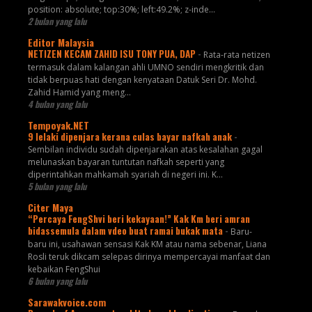
position: absolute; top:30%; left:49.2%; z-inde...
2 bulan yang lalu
Editor Malaysia
NETIZEN KECAM ZAHID ISU TONY PUA, DAP
-
Rata-rata netizen
termasuk dalam kalangan ahli UMNO sendiri mengkritik dan
tidak berpuas hati dengan kenyataan Datuk Seri Dr. Mohd.
Zahid Hamid yang meng...
4 bulan yang lalu
Tempoyak.NET
9 lelaki dipenjara kerana culas bayar nafkah anak
-
Sembilan individu sudah dipenjarakan atas kesalahan gagal
melunaskan bayaran tuntutan nafkah seperti yang
diperintahkan mahkamah syariah di negeri ini. K...
5 bulan yang lalu
Citer Maya
“Percaya FengShvi beri kekayaan!” Kak Km beri amran
bidassemula dalam vdeo buat ramai bukak mata
-
Baru-
baru ini, usahawan sensasi Kak KM atau nama sebenar, Liana
Rosli teruk dikcam selepas dirinya mempercayai manfaat dan
kebaikan FengShui
6 bulan yang lalu
Sarawakvoice.com