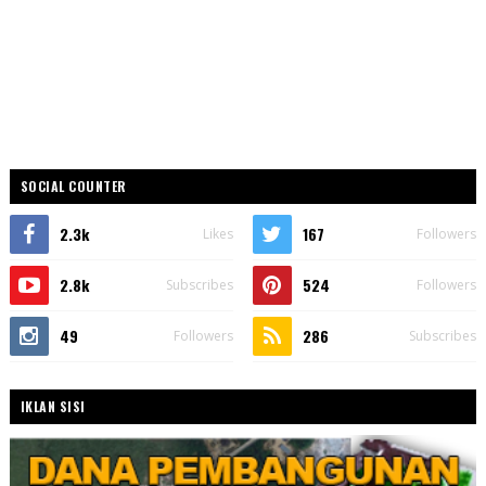
SOCIAL COUNTER
2.3k
167
Likes
Followers
2.8k
524
Subscribes
Followers
49
286
Followers
Subscribes
IKLAN SISI