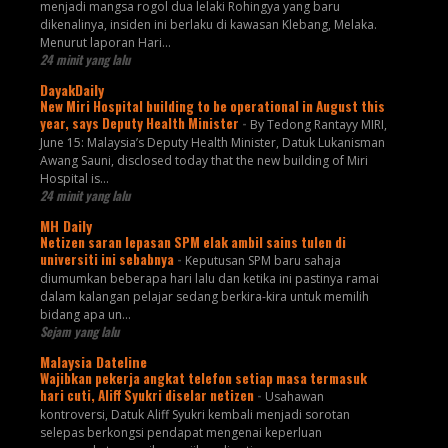
menjadi mangsa rogol dua lelaki Rohingya yang baru
dikenalinya, insiden ini berlaku di kawasan Klebang, Melaka.
Menurut laporan Hari...
24 minit yang lalu
DayakDaily
New Miri Hospital building to be operational in August this
year, says Deputy Health Minister
-
By Tedong Rantayy MIRI,
June 15: Malaysia’s Deputy Health Minister, Datuk Lukanisman
Awang Sauni, disclosed today that the new building of Miri
Hospital is...
24 minit yang lalu
MH Daily
Netizen saran lepasan SPM elak ambil sains tulen di
universiti ini sebabnya
-
Keputusan SPM baru sahaja
diumumkan beberapa hari lalu dan ketika ini pastinya ramai
dalam kalangan pelajar sedang berkira-kira untuk memilih
bidang apa un...
Sejam yang lalu
Malaysia Dateline
Wajibkan pekerja angkat telefon setiap masa termasuk
hari cuti, Aliff Syukri diselar netizen
-
Usahawan
kontroversi, Datuk Aliff Syukri kembali menjadi sorotan
selepas berkongsi pendapat mengenai keperluan