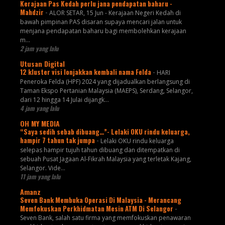
Kerajaan Pas Kedah perlu jana pendapatan baharu -
Mahdzir
-
ALOR SETAR, 15 Jun - Kerajaan Negeri Kedah di
bawah pimpinan PAS disaran supaya mencari jalan untuk
menjana pendapatan baharu bagi membolehkan kerajaan
m...
2 jam yang lalu
Utusan Digital
12 kluster visi lonjakkan kembali nama Felda
-
HARI
Peneroka Felda (HPF) 2024 yang dijadualkan berlangsung di
Taman Ekspo Pertanian Malaysia (MAEPS), Serdang, Selangor,
dari 12 hingga 14 Julai dijangk...
4 jam yang lalu
OH MY MEDIA
“Saya sedih sebab dibuang…”- Lelaki OKU rindu keluarga,
hampir 7 tahun tak jumpa
-
Lelaki OKU rindu keluarga
selepas hampir tujuh tahun dibuang dan ditempatkan di
sebuah Pusat Jagaan Al-Fikrah Malaysia yang terletak Kajang,
Selangor. Vide...
11 jam yang lalu
Amanz
Seven Bank Membuka Operasi Di Malaysia - Merancang
Memfokuskan Perkhidmatan Mesin ATM Di Selangor
-
Seven Bank, salah satu firma yang memfokuskan penawaran