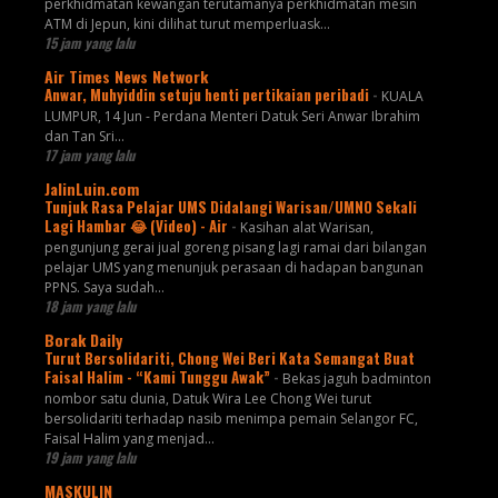
perkhidmatan kewangan terutamanya perkhidmatan mesin
ATM di Jepun, kini dilihat turut memperluask...
15 jam yang lalu
Air Times News Network
Anwar, Muhyiddin setuju henti pertikaian peribadi
-
KUALA
LUMPUR, 14 Jun - Perdana Menteri Datuk Seri Anwar Ibrahim
dan Tan Sri…
17 jam yang lalu
JalinLuin.com
Tunjuk Rasa Pelajar UMS Didalangi Warisan/UMNO Sekali
Lagi Hambar 😂 (Video) - Air
-
Kasihan alat Warisan,
pengunjung gerai jual goreng pisang lagi ramai dari bilangan
pelajar UMS yang menunjuk perasaan di hadapan bangunan
PPNS. Saya sudah...
18 jam yang lalu
Borak Daily
Turut Bersolidariti, Chong Wei Beri Kata Semangat Buat
Faisal Halim - “Kami Tunggu Awak”
-
Bekas jaguh badminton
nombor satu dunia, Datuk Wira Lee Chong Wei turut
bersolidariti terhadap nasib menimpa pemain Selangor FC,
Faisal Halim yang menjad...
19 jam yang lalu
MASKULIN