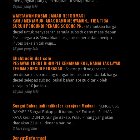
mengangkat panggilan majikan di setiap masa....
Sejam yang lalu
WARTAWAN RASMI LAMAN REFORMASI
KAMU MENYAMUN. ANAK KAMU MENYAMUN.. TIBA TIBA
SURUH PENGUNDI PENANG SOKONG PN.
-
Menaikkan harga
diesel untuk penyasaran semula subsidi demi masa depan
fiskal negara ❌ Menaikkan harga air mineral dan menipu
invois bekalan tak wuju...
15 jam yang lalu
Shahbudin dot com
PESAWAH TURUT DIHIMPIT KENAIKAN KOS, RAMAI TAK LAYAK
TERIMA SUBSIDI BERSASAR
-
Sektor padi negara terus
berdepan nasib malang dengan kenaikan mendadak harga
diesel selepas subsidi pukal bahan api itu ditarik oleh
kerajaan 10 Jun lep...
16 jam yang lalu
.
Sungai Bakap jadi indikator kerajaan Madani
-
*JENGUK SG
BAKAP* *Sungai Bakap jadi tumpuan.* Foto: Ani.PILIHAN
RAYA kecil DUN 20 Sungai Bakap, Pulau Pinang yang akan
diadakan 22 Julai, dimana hari pe...
2 hari yang lalu
DenyutReformasi