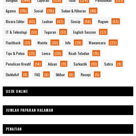
Bongkar
(144)
Laporan
(128)
Tular
(124)
Pendidikan
(121)
Agama
(115)
Sosial
(115)
Sukan & Hiburan
(88)
Bicara Editor
(63)
Luahan
(62)
Gossip
(56)
Ragam
(53)
IT & Teknologi
(51)
Teguran
(51)
English Session
(37)
Flashback
(31)
Wanita
(30)
Info
(28)
Wawancara
(22)
Tips & Petua
(21)
Lensa
(20)
Kisah Teladan
(15)
Penulisan Kreatif
(14)
Aduan
(11)
Sarkastik
(10)
Satira
(9)
Eksklufsif
(8)
FAQ
(6)
Iktibar
(6)
Resepi
(5)
USER ONLINE
JUMLAH PAPARAN HALAMAN
PENAFIAN