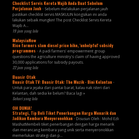
Checklist Servis Kereta Wajib Anda Buat Sebelum
Perjalanan Jauh
-
Sebelum melakukan perjalanan jauh
pastikan checklist servis MASKULIN kongsikan ini anda
lakukan sebaik mungkin! The post Checklist Servis Kereta
Wajib A...
19 jam yang lalu
MalaysiaNow
Rice farmers slam diesel price hike, 'unhelpful' subsidy
programmes
-
A padi farmers' empowerment group
questions the agriculture ministry's claim of having approved
30,000 applications for subsidy payouts.
22 jam yang lalu
Buasir Otak
Buasir Otak TV: Buasir Otak: The Muzik - Bini Kelantan
-
Untuk para jejaka dari pantai barat, kalau nak isteri dari
Kelantan, dah sedia ke belum? Baca lagi »
Sehari yang lalu
OH DUNIA!
Strategi, Tip Beli Tiket Penerbangan Harga Menarik dan
Jadikan Kembara Menyeronokkan
-
Disusun Oleh : Mohd Ezli
MashutMembeli tiket penerbangan dengan harga menarik
dan merancang kembara yang unik serta menyeronokkan
memerlukan strategi dan p...