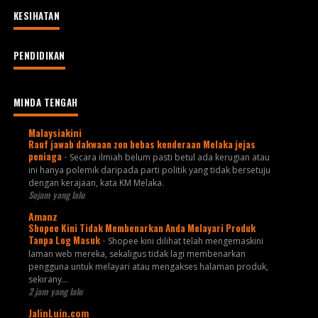
KESIHATAN
PENDIDIKAN
MINDA TENGAH
Malaysiakini
Rauf jawab dakwaan zon bebas kenderaan Melaka jejas
peniaga
-
Secara ilmiah belum pasti betul ada kerugian atau
ini hanya polemik daripada parti politik yang tidak bersetuju
dengan kerajaan, kata KM Melaka.
Sejam yang lalu
Amanz
Shopee Kini Tidak Membenarkan Anda Melayari Produk
Tanpa Log Masuk
-
Shopee kini dilihat telah mengemaskini
laman web mereka, sekaligus tidak lagi membenarkan
pengguna untuk melayari atau mengakses halaman produk,
sekirany...
2 jam yang lalu
JalinLuin.com