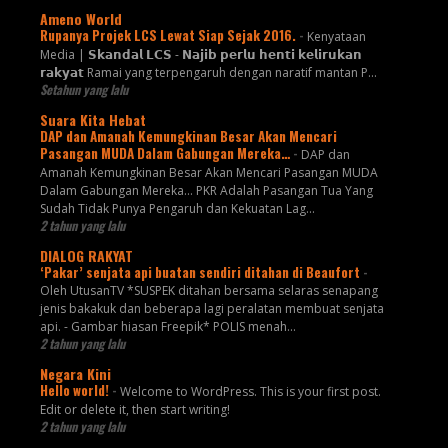
Ameno World
Rupanya Projek LCS Lewat Siap Sejak 2016.
-
Kenyataan
Media | 𝗦𝗸𝗮𝗻𝗱𝗮𝗹 𝗟𝗖𝗦 - 𝗡𝗮𝗷𝗶𝗯 𝗽𝗲𝗿𝗹𝘂 𝗵𝗲𝗻𝘁𝗶 𝗸𝗲𝗹𝗶𝗿𝘂𝗸𝗮𝗻
𝗿𝗮𝗸𝘆𝗮𝘁 Ramai yang terpengaruh dengan naratif mantan P...
Setahun yang lalu
Suara Kita Hebat
DAP dan Amanah Kemungkinan Besar Akan Mencari
Pasangan MUDA Dalam Gabungan Mereka…
-
DAP dan
Amanah Kemungkinan Besar Akan Mencari Pasangan MUDA
Dalam Gabungan Mereka… PKR Adalah Pasangan Tua Yang
Sudah Tidak Punya Pengaruh dan Kekuatan Lag...
2 tahun yang lalu
DIALOG RAKYAT
‘Pakar’ senjata api buatan sendiri ditahan di Beaufort
-
Oleh UtusanTV *SUSPEK ditahan bersama selaras senapang
jenis bakakuk dan beberapa lagi peralatan membuat senjata
api. - Gambar hiasan Freepik* POLIS menah...
2 tahun yang lalu
Negara Kini
Hello world!
-
Welcome to WordPress. This is your first post.
Edit or delete it, then start writing!
2 tahun yang lalu