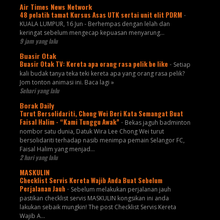
Air Times News Network
48 pelatih tamat Kursus Asas UTK sertai unit elit PDRM
-
KUALA LUMPUR, 16 Jun - Berhempas dengan lelah dan
keringat sebelum mengecap kepuasan menyarung…
9 jam yang lalu
Buasir Otak
Buasir Otak TV: Kereta apa orang rasa pelik be like
-
Setiap
kali budak tanya teka teki kereta apa yang orang rasa pelik?
Jom tonton animasi ini. Baca lagi »
Sehari yang lalu
Borak Daily
Turut Bersolidariti, Chong Wei Beri Kata Semangat Buat
Faisal Halim - “Kami Tunggu Awak”
-
Bekas jaguh badminton
nombor satu dunia, Datuk Wira Lee Chong Wei turut
bersolidariti terhadap nasib menimpa pemain Selangor FC,
Faisal Halim yang menjad...
2 hari yang lalu
MASKULIN
Checklist Servis Kereta Wajib Anda Buat Sebelum
Perjalanan Jauh
-
Sebelum melakukan perjalanan jauh
pastikan checklist servis MASKULIN kongsikan ini anda
lakukan sebaik mungkin! The post Checklist Servis Kereta
Wajib A...