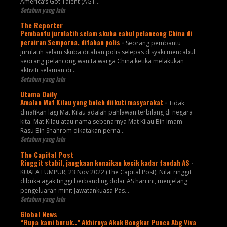
America’s Got Talent (AGT...
Setahun yang lalu
The Reporter
Pembantu jurulatih selam skuba cabul pelancong China di
perairan Semporna, ditahan polis
-
Seorang pembantu
jurulatih selam skuba ditahan polis selepas disyaki mencabul
seorang pelancong wanita warga China ketika melakukan
aktiviti selaman di...
Setahun yang lalu
Utama Daily
Amalan Mat Kilau yang boleh diikuti masyarakat
-
Tidak
dinafikan lagi Mat Kilau adalah pahlawan terbilang di negara
kita. Mat Kilau atau nama sebenarnya Mat Kilau Bin Imam
Rasu Bin Shahrom dikatakan perna...
Setahun yang lalu
The Capital Post
Ringgit stabil, jangkaan kenaikan kecik kadar faedah AS
-
KUALA LUMPUR, 23 Nov 2022 (The Capital Post): Nilai ringgit
dibuka agak tinggi berbanding dolar AS hari ini, menjelang
pengeluaran minit Jawatankuasa Pas...
Setahun yang lalu
Global News
“Rupa kami buruk..” Akhirnya Akak Bongkar Punca Abg Viva