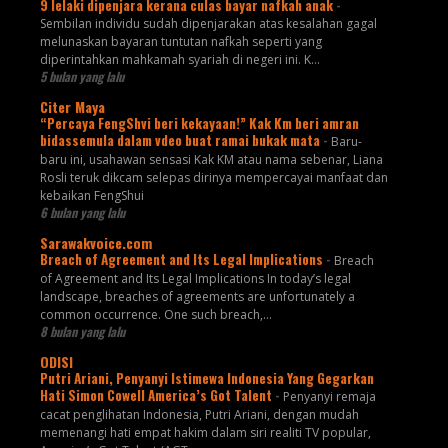
9 lelaki dipenjara kerana culas bayar nafkah anak
-
Sembilan individu sudah dipenjarakan atas kesalahan gagal
melunaskan bayaran tuntutan nafkah seperti yang
diperintahkan mahkamah syariah di negeri ini. K...
5 bulan yang lalu
Citer Maya
“Percaya FengShvi beri kekayaan!” Kak Km beri amran
bidassemula dalam vdeo buat ramai bukak mata
-
Baru-
baru ini, usahawan sensasi Kak KM atau nama sebenar, Liana
Rosli teruk dikcam selepas dirinya mempercayai manfaat dan
kebaikan FengShui
6 bulan yang lalu
Sarawakvoice.com
Breach of Agreement and Its Legal Implications
-
Breach
of Agreement and Its Legal Implications In today’s legal
landscape, breaches of agreements are unfortunately a
common occurrence. One such breach,...
8 bulan yang lalu
ODISI
Putri Ariani, Penyanyi Istimewa Indonesia Yang Gegarkan
Hati Simon Cowell America’s Got Talent
-
Penyanyi remaja
cacat penglihatan Indonesia, Putri Ariani, dengan mudah
memenangi hati empat hakim dalam siri realiti TV popular,