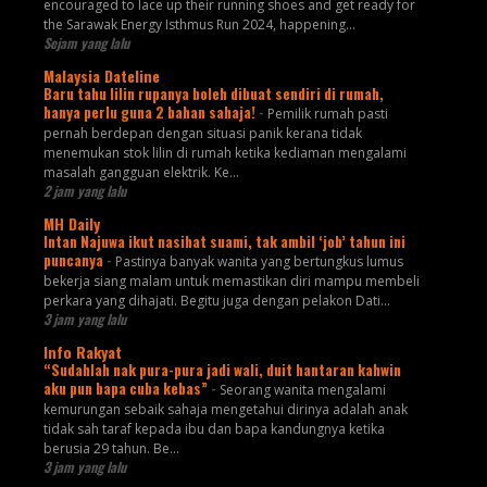
encouraged to lace up their running shoes and get ready for
the Sarawak Energy Isthmus Run 2024, happening...
Sejam yang lalu
Malaysia Dateline
Baru tahu lilin rupanya boleh dibuat sendiri di rumah,
hanya perlu guna 2 bahan sahaja!
-
Pemilik rumah pasti
pernah berdepan dengan situasi panik kerana tidak
menemukan stok lilin di rumah ketika kediaman mengalami
masalah gangguan elektrik. Ke...
2 jam yang lalu
MH Daily
Intan Najuwa ikut nasihat suami, tak ambil ‘job’ tahun ini
puncanya
-
Pastinya banyak wanita yang bertungkus lumus
bekerja siang malam untuk memastikan diri mampu membeli
perkara yang dihajati. Begitu juga dengan pelakon Dati...
3 jam yang lalu
Info Rakyat
“Sudahlah nak pura-pura jadi wali, duit hantaran kahwin
aku pun bapa cuba kebas”
-
Seorang wanita mengalami
kemurungan sebaik sahaja mengetahui dirinya adalah anak
tidak sah taraf kepada ibu dan bapa kandungnya ketika
berusia 29 tahun. Be...
3 jam yang lalu