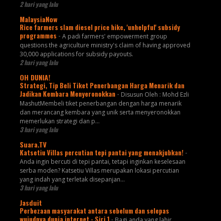
2 hari yang lalu
MalaysiaNow
Rice farmers slam diesel price hike, 'unhelpful' subsidy
programmes
-
A padi farmers' empowerment group
questions the agriculture ministry's claim of having approved
30,000 applications for subsidy payouts.
2 hari yang lalu
OH DUNIA!
Strategi, Tip Beli Tiket Penerbangan Harga Menarik dan
Jadikan Kembara Menyeronokkan
-
Disusun Oleh : Mohd Ezli
MashutMembeli tiket penerbangan dengan harga menarik
dan merancang kembara yang unik serta menyeronokkan
memerlukan strategi dan p...
3 hari yang lalu
Suara.TV
Katsetiu Villas percutian tepi pantai yang menakjubkan!
-
Anda ingin bercuti di tepi pantai, tetapi inginkan keselesaan
serba moden? Katsetiu Villas merupakan lokasi percutian
yang indah yang terletak disepanjan...
3 hari yang lalu
Jasduit
Perbezaan masyarakat antara sebelum dan selepas
wujudnya dunia internet - Siri 1
-
Bagi anda yang lahir