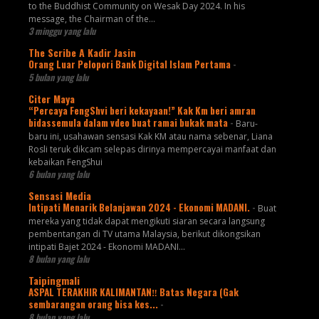
to the Buddhist Community on Wesak Day 2024. In his
message, the Chairman of the...
3 minggu yang lalu
The Scribe A Kadir Jasin
Orang Luar Pelopori Bank Digital Islam Pertama
-
5 bulan yang lalu
Citer Maya
“Percaya FengShvi beri kekayaan!” Kak Km beri amran
bidassemula dalam vdeo buat ramai bukak mata
-
Baru-
baru ini, usahawan sensasi Kak KM atau nama sebenar, Liana
Rosli teruk dikcam selepas dirinya mempercayai manfaat dan
kebaikan FengShui
6 bulan yang lalu
Sensasi Media
Intipati Menarik Belanjawan 2024 - Ekonomi MADANI.
-
Buat
mereka yang tidak dapat mengikuti siaran secara langsung
pembentangan di TV utama Malaysia, berikut dikongsikan
intipati Bajet 2024 - Ekonomi MADANI...
8 bulan yang lalu
Taipingmali
ASPAL TERAKHIR KALIMANTAN‼️ Batas Negara (Gak
sembarangan orang bisa kes...
-
8 bulan yang lalu