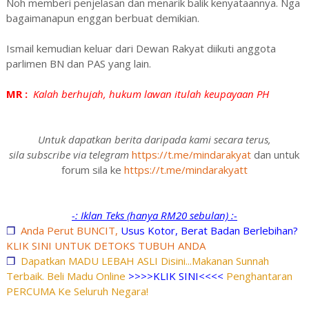
Noh memberi penjelasan dan menarik balik kenyataannya. Nga
bagaimanapun enggan berbuat demikian.
Ismail kemudian keluar dari Dewan Rakyat diikuti anggota
parlimen BN dan PAS yang lain.
MR :
Kalah berhujah, hukum lawan itulah keupayaan PH
Untuk dapatkan berita daripada kami secara terus,
sila subscribe via telegram
https://t.me/mindarakyat
dan untuk
forum sila ke
https://t.me/mindarakyatt
-: Iklan Teks (hanya RM20 sebulan) :-
❐
Anda Perut BUNCIT,
Usus Kotor, Berat Badan Berlebihan?
KLIK SINI UNTUK DETOKS TUBUH ANDA
❐
Dapatkan MADU LEBAH ASLI Disini...Makanan Sunnah
Terbaik. Beli Madu Online
>>>>KLIK SINI<<<<
Penghantaran
PERCUMA Ke Seluruh Negara!