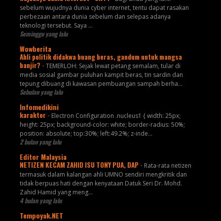
sebelum wujudnya dunia cyber internet, tentu dapat rasakan
perbezaan antara dunia sebelum dan selepas adanya
teknologi tersebut. Saya ...
Seminggu yang lalu
Wowberita
Ahli politik didakwa buang beras, gandum untuk mangsa
banjir?
-
TEMERLOH: Sejak lewat petang semalam, tular di
media sosial gambar puluhan kampit beras, tin sardin dan
tepung dibuang di kawasan pembuangan sampah berha...
Sebulan yang lalu
Infomedikini
karaktor
-
Electron Configuration .nucleus1 { width: 25px;
height: 25px; background-color: white; border-radius: 50%;
position: absolute; top:30%; left:49.2%; z-inde...
2 bulan yang lalu
Editor Malaysia
NETIZEN KECAM ZAHID ISU TONY PUA, DAP
-
Rata-rata netizen
termasuk dalam kalangan ahli UMNO sendiri mengkritik dan
tidak berpuas hati dengan kenyataan Datuk Seri Dr. Mohd.
Zahid Hamid yang meng...
4 bulan yang lalu
Tempoyak.NET