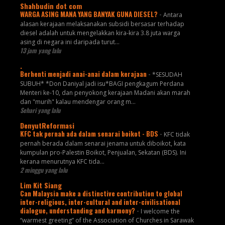
Shahbudin dot com
WARGA ASING MANA YANG BANYAK GUNA DIESEL?
-
Antara
alasan kerajaan melaksanakan subsidi bersasar terhadap
diesel adalah untuk mengelakkan kira-kira 3.8 juta warga
asing di negara ini daripada turut...
13 jam yang lalu
.
Berhenti menjadi anai-anai dalam kerajaan
-
*SESUDAH
SUBUH* *Don Daniyal jadi isu*BAGI pengkagum Perdana
Menteri ke-10, dan penyokong kerajaan Madani akan marah
dan "murih" kalau mendengar orang m...
Sehari yang lalu
DenyutReformasi
KFC tak pernah ada dalam senarai boikot - BDS
-
KFC tidak
pernah berada dalam senarai jenama untuk diboikot, kata
kumpulan pro-Palestin Boikot, Penjualan, Sekatan (BDS). Ini
kerana menurutnya KFC tida...
2 minggu yang lalu
Lim Kit Siang
Can Malaysia make a distinctive contribution to global
inter-religious, inter-cultural and inter-civilisational
dialogue, understanding and harmony?
-
I welcome the
“warmest greeting” of the Association of Churches in Sarawak