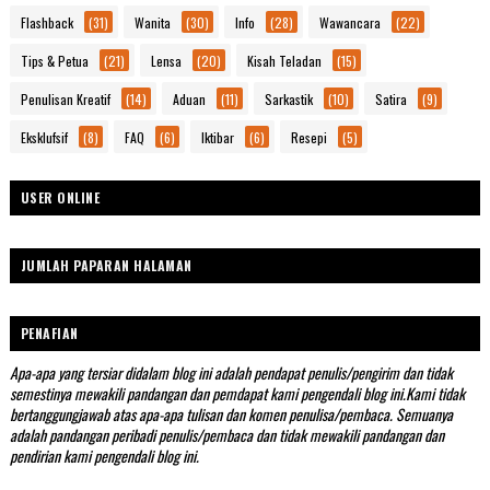
Flashback
(31)
Wanita
(30)
Info
(28)
Wawancara
(22)
Tips & Petua
(21)
Lensa
(20)
Kisah Teladan
(15)
Penulisan Kreatif
(14)
Aduan
(11)
Sarkastik
(10)
Satira
(9)
Eksklufsif
(8)
FAQ
(6)
Iktibar
(6)
Resepi
(5)
USER ONLINE
JUMLAH PAPARAN HALAMAN
PENAFIAN
Apa-apa yang tersiar didalam blog ini adalah pendapat penulis/pengirim dan tidak
semestinya mewakili pandangan dan pemdapat kami pengendali blog ini.Kami tidak
bertanggungjawab atas apa-apa tulisan dan komen penulisa/pembaca. Semuanya
adalah pandangan peribadi penulis/pembaca dan tidak mewakili pandangan dan
pendirian kami pengendali blog ini.