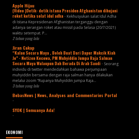
Apple Hijau
(Video )Detik- detik istana Presiden Afghanistan dihujani
roket ketika solat idul adha
-
Kekhusyukan salat Idul Adha
di Istana Kepresidenan Afghanistan terganggu dengan
adanya serangan roket atau missil pada Selasa (20/7/2021)
waktu setempat. P...
2 tahun yang lalu
Jiran Cakap
“Kalau Secara Maya , Boleh Buat Dari Dapur Makcik Kiah
Je” - Netizen Kecewa, PM Muhyiddin Jumpa Raja Salman
Secara Maya Walaupun Dah Berada Di Arab Saudi
-
Seorang
individu di twitter mendedahkan bahawa perjumpaan
muhyiddin bersama dengan raja salman hanya dilakukan
melalui zoom “Rupanya Muhyiddin jumpa Raja...
3 tahun yang lalu
BebasNews | News, Analyses and Commentaries Portal
-
SYOK | Semuanya Ada!
-
EKONOMI