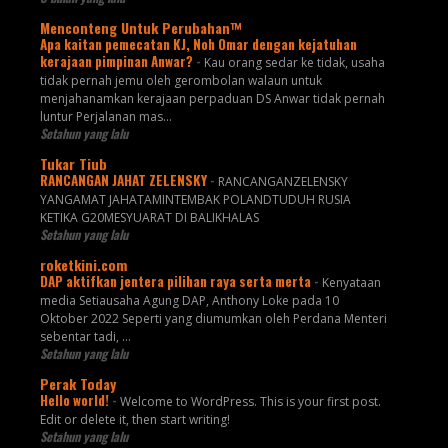
Menconteng Untuk Perubahan™
Apa kaitan pemecatan KJ, Noh Omar dengan kejatuhan
kerajaan pimpinan Anwar?
-
Kau orang sedar ke tidak, usaha
tidak pernah jemu oleh gerombolan walaun untuk
menjahanamkan kerajaan perpaduan DS Anwar tidak pernah
luntur Perjalanan mas...
Setahun yang lalu
Tukar Tiub
RANCANGAN JAHAT ZELENSKY
-
RANCANGANZELENSKY
YANGAMAT JAHATAMINTEMBAK POLANDTUDUH RUSIA
KETIKA G20MESYUARAT DI BALIKHALAS
Setahun yang lalu
roketkini.com
DAP aktifkan jentera pilihan raya serta merta
-
Kenyataan
media Setiausaha Agung DAP, Anthony Loke pada 10
Oktober 2022 Seperti yang diumumkan oleh Perdana Menteri
sebentar tadi, …
Setahun yang lalu
Perak Today
Hello world!
-
Welcome to WordPress. This is your first post.
Edit or delete it, then start writing!
Setahun yang lalu