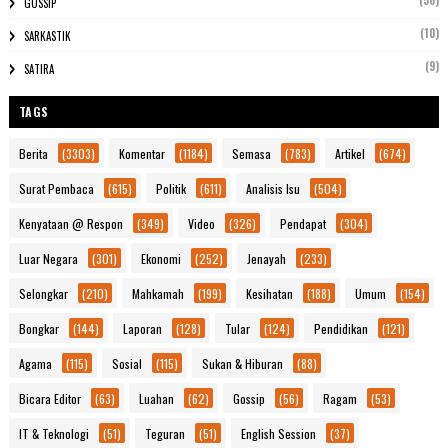
GOSSIP
(10)
SARKASTIK
(9)
SATIRA
TAGS
Berita
(3303)
Komentar
(1184)
Semasa
(783)
Artikel
(674)
Surat Pembaca
(615)
Politik
(611)
Analisis Isu
(504)
Kenyataan @ Respon
(349)
Video
(326)
Pendapat
(304)
Luar Negara
(301)
Ekonomi
(252)
Jenayah
(233)
Selongkar
(210)
Mahkamah
(199)
Kesihatan
(188)
Umum
(154)
Bongkar
(144)
Laporan
(128)
Tular
(124)
Pendidikan
(121)
Agama
(115)
Sosial
(115)
Sukan & Hiburan
(88)
Bicara Editor
(63)
Luahan
(62)
Gossip
(56)
Ragam
(53)
IT & Teknologi
(51)
Teguran
(51)
English Session
(37)