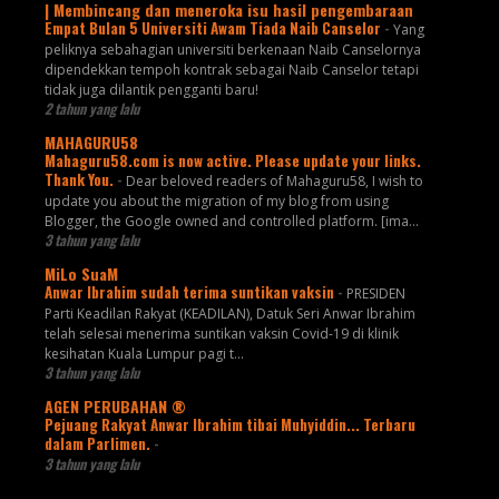
| Membincang dan meneroka isu hasil pengembaraan
Empat Bulan 5 Universiti Awam Tiada Naib Canselor
-
Yang
peliknya sebahagian universiti berkenaan Naib Canselornya
dipendekkan tempoh kontrak sebagai Naib Canselor tetapi
tidak juga dilantik pengganti baru!
2 tahun yang lalu
MAHAGURU58
Mahaguru58.com is now active. Please update your links.
Thank You.
-
Dear beloved readers of Mahaguru58, I wish to
update you about the migration of my blog from using
Blogger, the Google owned and controlled platform. [ima...
3 tahun yang lalu
MiLo SuaM
Anwar Ibrahim sudah terima suntikan vaksin
-
PRESIDEN
Parti Keadilan Rakyat (KEADILAN), Datuk Seri Anwar Ibrahim
telah selesai menerima suntikan vaksin Covid-19 di klinik
kesihatan Kuala Lumpur pagi t...
3 tahun yang lalu
AGEN PERUBAHAN ®
Pejuang Rakyat Anwar Ibrahim tibai Muhyiddin... Terbaru
dalam Parlimen.
-
3 tahun yang lalu