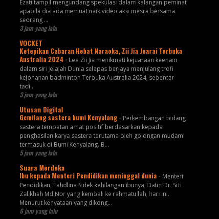
Ezati tampil mengundang spekulasi dalam kalangan peminat
apabila dia ada memuat naik video aksi mesra bersama
seorang ...
3 jam yang lalu
VOCKET
Ketepikan Cabaran Hebat Naraoka, Zii Jia Juarai Terbuka
Australia 2024
-
Lee Zii Jia menikmati kejuaraan keenam
dalam siri Jelajah Dunia selepas berjaya menjulang trofi
kejohanan badminton Terbuka Australia 2024, sebentar
tadi...
3 jam yang lalu
Utusan Digital
Gemilang sastera bumi Kenyalang
-
Perkembangan bidang
sastera tempatan amat positif berdasarkan kepada
penghasilan karya sastera terutama oleh golongan mudam
termasuk di Bumi Kenyalang. B...
5 jam yang lalu
Suara Merdeka
Ibu kepada Menteri Pendidikan meninggal dunia
-
Menteri
Pendidikan, Fahdlina Sidek kehilangan ibunya, Datin Dr. Siti
Zalikhah Md Nor yang kembali ke rahmatullah, hari ini.
Menurut kenyataan yang dikong...
6 jam yang lalu