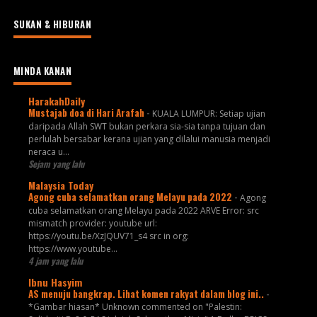
SUKAN & HIBURAN
MINDA KANAN
HarakahDaily
Mustajab doa di Hari Arafah
-
KUALA LUMPUR: Setiap ujian
daripada Allah SWT bukan perkara sia-sia tanpa tujuan dan
perlulah bersabar kerana ujian yang dilalui manusia menjadi
neraca u...
Sejam yang lalu
Malaysia Today
Agong cuba selamatkan orang Melayu pada 2022
-
Agong
cuba selamatkan orang Melayu pada 2022 ARVE Error: src
mismatch provider: youtube url:
https://youtu.be/XzJQUV71_s4 src in org:
https://www.youtube...
4 jam yang lalu
Ibnu Hasyim
AS menuju bangkrap. Lihat komen rakyat dalam blog ini..
-
*Gambar hiasan* Unknown commented on "Palestin: