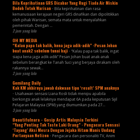
Bila Keprihatinan GRS Dicabar Yang Rugi Tiada Air Miskin
Bodoh Totok Warisan
-
Bila keprihatinan dan rasa
kemanusiaan kerajaan negeri GRS dinafikan dan dipolitikkan
oleh pihak Warisan, semata mata untuk menyalahkan
pemerintah. Dengan ...
2 jam yang lalu
OH MY MEDIA
“Kalau papa tak balik, kena jaga adik-adik” -Pesan Johan
buat anak2 sebelum tunai haji
-
“Kalau papa tak balik, ingat
siapa kena jaga adik-adik” Pesan Johan buat anak-anak
sebelum berangkat ke Tanah Suci yang berjaya dirakam oleh
rakannya sewak...
2 jam yang lalu
Gemilang Daily
Kak KM akhirnya jawab dakwaan tipu ‘result’ SPM anaknya
-
Usahawan sensasi Liana Rosli tidak menipu apabila
berkongsi anak lelakinya mendapat 6A pada keputusan Sijil
Pelajaran Malaysia (SPM) yang diumumkan pada 27...
3 jam yang lalu
Beautifulnara - Gosip Artis Malaysia Terkini
“Yang Penting Tak Taste Laki Orang” - Pengacara Sensasi
‘Tayang’ Aksi Mesra Dengan Jejaka Hitam Manis Undang
Pertanyaan Netizen
-
Pengacara dan personaliti TV, Anim