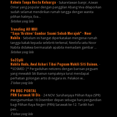
Kahwin Tanpa Restu Keluarga
-
Sukarelawan banjir, Azwan
Omar yang popular dengan panggilan Abang Viva dilaporkan
sudah selamat mendirikan rumah tangga dengan wanita
pilihan hatinya, Eva...
Setahun yang lalu
Trending All MHI
“Saya ‘Archive’ Gambar Suami Sebab Merajuk” - Noor
Nabila
-
Sebelum ini hangat diperkatakan mengenai rumah
tangga kakak kepada selebriti terkenal, Neelofa iaitu Noor
Nabila didakwa bermasalah apabila memadam gambar ...
Setahun yang lalu
SoZCyili
Nabila Huda, Awal Ashari Tibai Peguam Wakili Siti Bainun.
-
*SOSMED |* Pergaduhan netizens dengan barisan peguam
yang mewakili Siti Bainun nampaknya turut mendapat
perhatian golongan artis di negara ini. Pelakon w...
2 tahun yang lalu
PN BBC PORTAL
PRN Sarawak 18 Dis
-
24 NOV: Suruhanjaya Pilihan Raya (SPR)
mengumumkan 18 Disember depan sebagai hari pengundian
bagi Pilihan Raya Negeri (PRN) Sarawak ke-12. Tarikh hari
pen...
2 tahun yang lalu