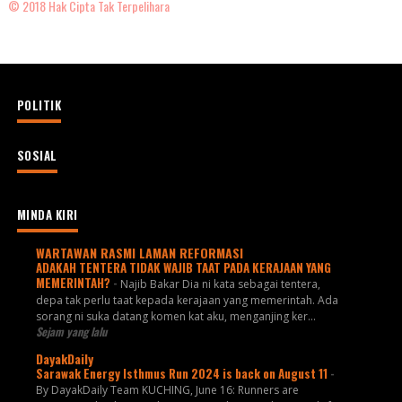
© 2018 Hak Cipta Tak Terpelihara
POLITIK
SOSIAL
MINDA KIRI
WARTAWAN RASMI LAMAN REFORMASI
ADAKAH TENTERA TIDAK WAJIB TAAT PADA KERAJAAN YANG
MEMERINTAH?
-
Najib Bakar Dia ni kata sebagai tentera,
depa tak perlu taat kepada kerajaan yang memerintah. Ada
sorang ni suka datang komen kat aku, menganjing ker...
Sejam yang lalu
DayakDaily
Sarawak Energy Isthmus Run 2024 is back on August 11
-
By DayakDaily Team KUCHING, June 16: Runners are