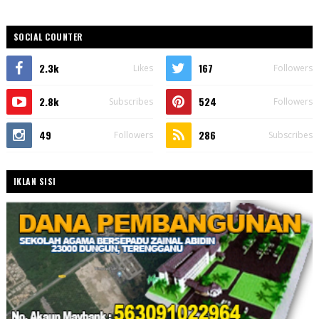
SOCIAL COUNTER
2.3k
167
Likes
Followers
2.8k
524
Subscribes
Followers
49
286
Followers
Subscribes
IKLAN SISI