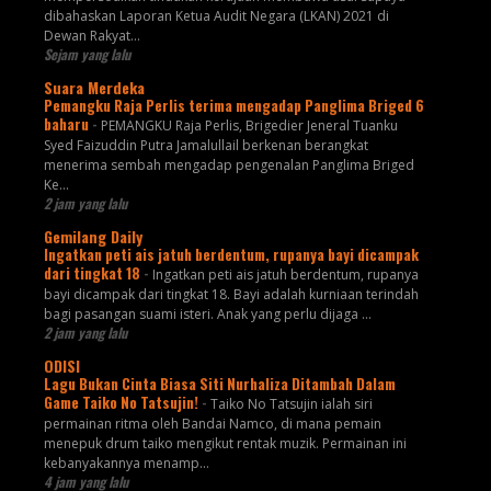
dibahaskan Laporan Ketua Audit Negara (LKAN) 2021 di
Dewan Rakyat...
Sejam yang lalu
Suara Merdeka
Pemangku Raja Perlis terima mengadap Panglima Briged 6
baharu
-
PEMANGKU Raja Perlis, Brigedier Jeneral Tuanku
Syed Faizuddin Putra Jamalullail berkenan berangkat
menerima sembah mengadap pengenalan Panglima Briged
Ke...
2 jam yang lalu
Gemilang Daily
Ingatkan peti ais jatuh berdentum, rupanya bayi dicampak
dari tingkat 18
-
Ingatkan peti ais jatuh berdentum, rupanya
bayi dicampak dari tingkat 18. Bayi adalah kurniaan terindah
bagi pasangan suami isteri. Anak yang perlu dijaga ...
2 jam yang lalu
ODISI
Lagu Bukan Cinta Biasa Siti Nurhaliza Ditambah Dalam
Game Taiko No Tatsujin!
-
Taiko No Tatsujin ialah siri
permainan ritma oleh Bandai Namco, di mana pemain
menepuk drum taiko mengikut rentak muzik. Permainan ini
kebanyakannya menamp...
4 jam yang lalu