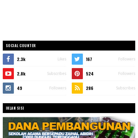
SOCIAL COUNTER
2.3k
167
Likes
Followers
2.8k
524
Subscribes
Followers
49
286
Followers
Subscribes
IKLAN SISI