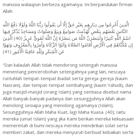
manusia walaupun berbeza agamanya. Ini berpandukan firman
Allah:
الَّذِينَ أُخْرِجُوا مِن دِيَارِهِم بِغَيْرِ حَقٍّ إِلَّا أَن يَقُولُوا رَبُّنَا اللَّهُ وَلَوْلَا دَفْعُ اللَّهِ
النَّاسَ بَعْضَهُم بِبَعْضٍ لَّهُدِّمَتْ صَوَامِعُ وَبِيَعٌ وَصَلَوَاتٌ وَمَسَاجِدُ يُذْكَرُ فِيهَا
اسْمُ اللَّهِ كَثِيرًا وَلَيَنصُرَنَّ اللَّهُ مَن يَنصُرُهُ إِنَّ اللَّهَ لَقَوِيٌّ عَزِيزٌ (40) الَّذِينَ
إِن مَّكَّنَّاهُمْ فِي الْأَرْضِ أَقَامُوا الصَّلَاةَ وَآتَوُا الزَّكَاةَ وَأَمَرُوا بِالْمَعْرُوفِ وَنَهَوْا
عَنِ الْمُنكَرِ وَلِلَّهِ عَاقِبَةُ الْأُمُورِ (41)
“Dan kalaulah Allah tidak mendorong setengah manusia
menentang pencerobohan setengahnya yang lain, nescaya
runtuhlah tempat-tempat ibadat serta gereja-gereja (kaum
Nasrani), dan tempat-tempat sembahyang (kaum Yahudi), dan
juga masjid-masjid (orang Islam) yang sentiasa disebut nama
Allah banyak-banyak padanya dan sesungguhnya Allah akan
menolong sesiapa yang menolong agamanya (Islam);
Sesungguhnya Allah Maha Kuat, lagi Maha Kuasa. (40); Iaitu
mereka (umat Islam) yang jika Kami berikan mereka kekuasaan
memerintah di bumi nescaya mereka mendirikan solat serta
memberi zakat, dan mereka menyuruh berbuat kebaikan serta