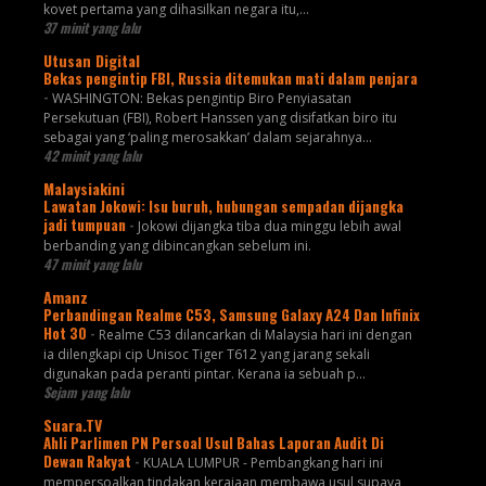
kovet pertama yang dihasilkan negara itu,…
37 minit yang lalu
Utusan Digital
Bekas pengintip FBI, Russia ditemukan mati dalam penjara
-
WASHINGTON: Bekas pengintip Biro Penyiasatan
Persekutuan (FBI), Robert Hanssen yang disifatkan biro itu
sebagai yang ‘paling merosakkan’ dalam sejarahnya...
42 minit yang lalu
Malaysiakini
Lawatan Jokowi: Isu buruh, hubungan sempadan dijangka
jadi tumpuan
-
Jokowi dijangka tiba dua minggu lebih awal
berbanding yang dibincangkan sebelum ini.
47 minit yang lalu
Amanz
Perbandingan Realme C53, Samsung Galaxy A24 Dan Infinix
Hot 30
-
Realme C53 dilancarkan di Malaysia hari ini dengan
ia dilengkapi cip Unisoc Tiger T612 yang jarang sekali
digunakan pada peranti pintar. Kerana ia sebuah p...
Sejam yang lalu
Suara.TV
Ahli Parlimen PN Persoal Usul Bahas Laporan Audit Di
Dewan Rakyat
-
KUALA LUMPUR - Pembangkang hari ini
mempersoalkan tindakan kerajaan membawa usul supaya