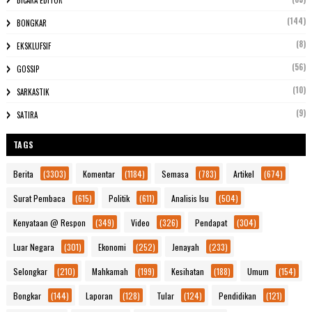
(144)
BONGKAR
(8)
EKSKLUFSIF
(56)
GOSSIP
(10)
SARKASTIK
(9)
SATIRA
TAGS
Berita
(3303)
Komentar
(1184)
Semasa
(783)
Artikel
(674)
Surat Pembaca
(615)
Politik
(611)
Analisis Isu
(504)
Kenyataan @ Respon
(349)
Video
(326)
Pendapat
(304)
Luar Negara
(301)
Ekonomi
(252)
Jenayah
(233)
Selongkar
(210)
Mahkamah
(199)
Kesihatan
(188)
Umum
(154)
Bongkar
(144)
Laporan
(128)
Tular
(124)
Pendidikan
(121)