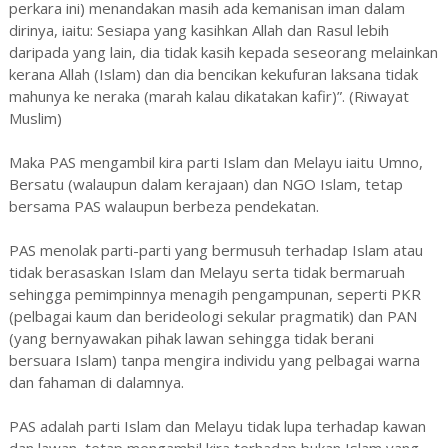
perkara ini) menandakan masih ada kemanisan iman dalam
dirinya, iaitu: Sesiapa yang kasihkan Allah dan Rasul lebih
daripada yang lain, dia tidak kasih kepada seseorang melainkan
kerana Allah (Islam) dan dia bencikan kekufuran laksana tidak
mahunya ke neraka (marah kalau dikatakan kafir)”. (Riwayat
Muslim)
Maka PAS mengambil kira parti Islam dan Melayu iaitu Umno,
Bersatu (walaupun dalam kerajaan) dan NGO Islam, tetap
bersama PAS walaupun berbeza pendekatan.
PAS menolak parti-parti yang bermusuh terhadap Islam atau
tidak berasaskan Islam dan Melayu serta tidak bermaruah
sehingga pemimpinnya menagih pengampunan, seperti PKR
(pelbagai kaum dan berideologi sekular pragmatik) dan PAN
(yang bernyawakan pihak lawan sehingga tidak berani
bersuara Islam) tanpa mengira individu yang pelbagai warna
dan fahaman di dalamnya.
PAS adalah parti Islam dan Melayu tidak lupa terhadap kawan
dan lawan, tetap mengambil kira terhadap bukan Islam yang