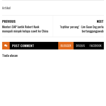
Artikel
PREVIOUS
NEXT
Menteri DAP lantik Robert Kuok
‘Isytihar perang’ : Lim Guan Eng perlu
monopoli minyak kelapa sawit ke China
bertanggungjawab
POST
COMMENT
BLOGGER
DISQUS
FACEBOOK
Tiada ulasan