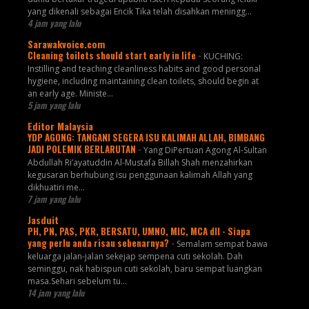
yang dikenali sebagai Encik Tika telah disahkan meningg...
4 jam yang lalu
Sarawakvoice.com
Cleaning toilets should start early in life
-
KUCHING:
Instilling and teaching cleanliness habits and good personal
hygiene, including maintaining clean toilets, should begin at
an early age. Ministe...
5 jam yang lalu
Editor Malaysia
YDP AGONG: TANGANI SEGERA ISU KALIMAH ALLAH, BIMBANG
JADI POLEMIK BERLARUTAN
-
Yang DiPertuan Agong Al-Sultan
Abdullah Ri’ayatuddin Al-Mustafa Billah Shah menzahirkan
kegusaran berhubung isu penggunaan kalimah Allah yang
dikhuatiri me...
7 jam yang lalu
Jasduit
PH, PN, PAS, PKR, BERSATU, UMNO, MIC, MCA dll - Siapa
yang perlu anda risau sebenarnya?
-
Semalam sempat bawa
keluarga jalan-jalan sekejap sempena cuti sekolah. Dah
seminggu, nak habispun cuti sekolah, baru sempat luangkan
masa.Sehari sebelum tu...
14 jam yang lalu