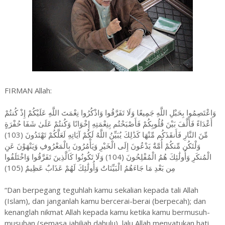
FIRMAN Allah:
وَاعْتَصِمُوا بِحَبْلِ اللَّهِ جَمِيعًا وَلَا تَفَرَّقُوا وَاذْكُرُوا نِعْمَتَ اللَّهِ عَلَيْكُمْ إِذْ كُنتُمْ
أَعْدَاءً فَأَلَّفَ بَيْنَ قُلُوبِكُمْ فَأَصْبَحْتُم بِنِعْمَتِهِ إِخْوَانًا وَكُنتُمْ عَلَىٰ شَفَا حُفْرَةٍ
مِّنَ النَّارِ فَأَنقَذَكُم مِّنْهَا كَذَٰلِكَ يُبَيِّنُ اللَّهُ لَكُمْ آيَاتِهِ لَعَلَّكُمْ تَهْتَدُونَ (103)
وَلْتَكُن مِّنكُمْ أُمَّةٌ يَدْعُونَ إِلَى الْخَيْرِ وَيَأْمُرُونَ بِالْمَعْرُوفِ وَيَنْهَوْنَ عَنِ
الْمُنكَرِ وَأُولَٰئِكَ هُمُ الْمُفْلِحُونَ (104) وَلَا تَكُونُوا كَالَّذِينَ تَفَرَّقُوا وَاخْتَلَفُوا
مِن بَعْدِ مَا جَاءَهُمُ الْبَيِّنَاتُ وَأُولَٰئِكَ لَهُمْ عَذَابٌ عَظِيمٌ (105)
“Dan berpegang teguhlah kamu sekalian kepada tali Allah
(Islam), dan janganlah kamu bercerai-berai (berpecah); dan
kenanglah nikmat Allah kepada kamu ketika kamu bermusuh-
musuhan (semasa jahiliah dahulu), lalu Allah menyatukan hati