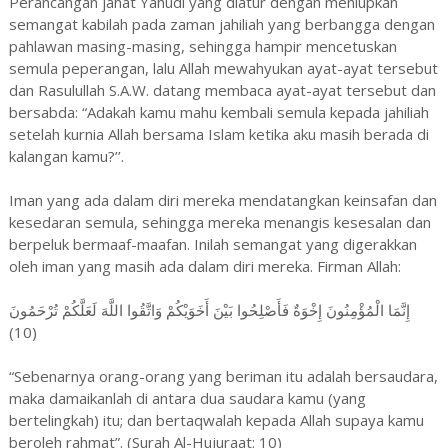
Perancangan jahat Yahudi yang diatur dengan meniupkan
semangat kabilah pada zaman jahiliah yang berbangga dengan
pahlawan masing-masing, sehingga hampir mencetuskan
semula peperangan, lalu Allah mewahyukan ayat-ayat tersebut
dan Rasulullah S.A.W. datang membaca ayat-ayat tersebut dan
bersabda: “Adakah kamu mahu kembali semula kepada jahiliah
setelah kurnia Allah bersama Islam ketika aku masih berada di
kalangan kamu?’’.
Iman yang ada dalam diri mereka mendatangkan keinsafan dan
kesedaran semula, sehingga mereka menangis kesesalan dan
berpeluk bermaaf-maafan. Inilah semangat yang digerakkan
oleh iman yang masih ada dalam diri mereka. Firman Allah:
إِنَّمَا الْمُؤْمِنُونَ إِخْوَةٌ فَأَصْلِحُوا بَيْنَ أَخَوَيْكُمْ وَاتَّقُوا اللَّهَ لَعَلَّكُمْ تُرْحَمُونَ
(10)
“Sebenarnya orang-orang yang beriman itu adalah bersaudara,
maka damaikanlah di antara dua saudara kamu (yang
bertelingkah) itu; dan bertaqwalah kepada Allah supaya kamu
beroleh rahmat”. (Surah Al-Hujuraat: 10)