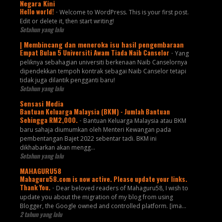
Negara Kini
Hello world!
-
Welcome to WordPress. This is your first post.
Edit or delete it, then start writing!
Setahun yang lalu
| Membincang dan meneroka isu hasil pengembaraan
Empat Bulan 5 Universiti Awam Tiada Naib Canselor
-
Yang
peliknya sebahagian universiti berkenaan Naib Canselornya
dipendekkan tempoh kontrak sebagai Naib Canselor tetapi
tidak juga dilantik pengganti baru!
Setahun yang lalu
Sensasi Media
Bantuan Keluarga Malaysia (BKM) - Jumlah Bantuan
Sehingga RM2,000.
-
Bantuan Keluarga Malaysia atau BKM
baru sahaja diumumkan oleh Menteri Kewangan pada
pembentangan Bajet 2022 sebentar tadi. BKM ini
dikhabarkan akan mengg...
Setahun yang lalu
MAHAGURU58
Mahaguru58.com is now active. Please update your links.
Thank You.
-
Dear beloved readers of Mahaguru58, I wish to
update you about the migration of my blog from using
Blogger, the Google owned and controlled platform. [ima...
2 tahun yang lalu