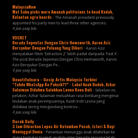
MalaysiaNow
Mat Sabu picks more Amanah politicians to head Kedah,
Kelantan agro boards
-
The Amanah president previously
appointed his party men to lead three other agencies.
4 jam yang lalu
VOCKET
Berada Sepentas Dengan Chris Hemsworth, Aaron Aziz
Bersyukur Dengan Peluang Yang Diberi
-
Aaron Aziz
menyatakan filem 'Extraction 2' lebih padat daripada 'Fast X'.
The post Berada Sepentas Dengan Chris Hemsworth, Aaron
Aziz Bersyukur Dengan Pe...
4 jam yang lalu
Beautifulnara - Gosip Artis Malaysia Terkini
“Takde WhatsApp Ke Pakcik??” - Label Anak Bodoh, Azhar
Sulaiman Didakwa Galakkan Leona Kena Buli
-
Sebelum ini,
pelakon, Azhar Sulaiman meluahkan rasa bimbang mengenai
tindakan anak perempuannya, Kasih Irish Leona yang
didakwa sering mengundang kontrov...
4 jam yang lalu
Borak Daily
3 Jam Dibiarkan Lepas Air Ketumban Pecah, Isteri & Bayi
Meninggal Dunia
-
Penantian menunggu anak dilahirkan ke
dunia bertukar tragedi apabila isteri kepada seorang lelaki