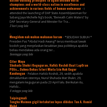
nation-building principles to again become world
champions and a world-class nation in excellence and
achievements in various fields of human endeavour
-
I
attended the launching of DAP State Assemblywoman for
Subang Jaya Michelle Ng’s book, “Beneath Calm Waters” by
DAP Secretary-General and Minister for Tra...
2 hari yang lalu
.
Mengidam nak makan makanan haram
-
*SESUDAH SUBUH *
Presiden Pas *Abdul Hadi Awang* terus membuat lawak
bodoh yang menjelaskan kesakitan jiwa politiknya apabila
beliau mendakwa ada orang ter...
Seminggu yang lalu
Citer Maya
Shuhada Shukri Keguguran, Hafidz Roshdi Buat Lap0ran
P0lis… Dakwa Bekas Isteri Minta Izin Nak Gugur
Kandungan
-
Pelakon Hafidz Roshdi, 29, sedih apabila
dimaklumkan isterinya, Nurul Shuhada Mat Shukri, 29,
mengalami keguguran pada 23 April lalu. Berikutan itu,
Hafidz...
4 minggu yang lalu
Taipingmali
Tengku Maimun gigil ketakutan lepas dibidas Tun A. Hamid
Mohd
-