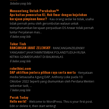
Sebulan yang lalu
Menconteng Untuk Perubahan™
Apa kaitan pemecatan KJ, Noh Omar dengan kejatuhan
kerajaan pimpinan Anwar?
-
Kau orang sedar ke tidak, usaha
tidak pernah jemu oleh gerombolan walaun untuk
menjahanamkan kerajaan perpaduan DS Anwar tidak pernah
luntur Perjalanan mas...
4 bulan yang lalu
Tukar Tiub
RANCANGAN JAHAT ZELENSKY
-
RANCANGANZELENSKY
YANGAMAT JAHATAMINTEMBAK POLANDTUDUH RUSIA
KETIKA G20MESYUARAT DI BALIKHALAS
6 bulan yang lalu
roketkini.com
DAP aktifkan jentera pilihan raya serta merta
-
Kenyataan
media Setiausaha Agung DAP, Anthony Loke pada 10
Oktober 2022 Seperti yang diumumkan oleh Perdana Menteri
sebentar tadi, …
7 bulan yang lalu
Perak Today
Hello world!
-
Welcome to WordPress. This is your first post.
Edit or delete it, then start writing!