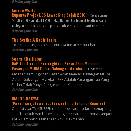
8 bulan yang lalu
Ameno World
Rupanya Projek LCS Lewat Siap Sejak 2016.
-
Kenyataan
Media | 𝗦𝗸𝗮𝗻𝗱𝗮𝗹 𝗟𝗖𝗦 - 𝗡𝗮𝗷𝗶𝗯 𝗽𝗲𝗿𝗹𝘂 𝗵𝗲𝗻𝘁𝗶 𝗸𝗲𝗹𝗶𝗿𝘂𝗸𝗮𝗻
𝗿𝗮𝗸𝘆𝗮𝘁 Ramai yang terpengaruh dengan naratif mantan P...
9 bulan yang lalu
The Scribe A Kadir Jasin
-
dalam hal ini, kita kena sentiasa mesti berhati-hati
Setahun yang lalu
Suara Kita Hebat
DAP dan Amanah Kemungkinan Besar Akan Mencari
Pasangan MUDA Dalam Gabungan Mereka…
-
DAP dan
Amanah Kemungkinan Besar Akan Mencari Pasangan MUDA
Dalam Gabungan Mereka… PKR Adalah Pasangan Tua Yang
Sudah Tidak Punya Pengaruh dan Kekuatan Lag...
Setahun yang lalu
DIALOG RAKYAT
‘Pakar’ senjata api buatan sendiri ditahan di Beaufort
-
Oleh UtusanTV *SUSPEK ditahan bersama selaras senapang
jenis bakakuk dan beberapa lagi peralatan membuat senjata
api. - Gambar hiasan Freepik* POLIS menah...
Setahun yang lalu