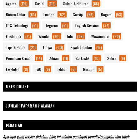
Agama
(115)
Sosial
(115)
Sukan & Hiburan
(88)
Bicara Editor
(63)
Luahan
(62)
Gossip
(56)
Ragam
(53)
IT & Teknologi
(51)
Teguran
(51)
English Session
(37)
Flashback
(31)
Wanita
(30)
Info
(28)
Wawancara
(22)
Tips & Petua
(21)
Lensa
(20)
Kisah Teladan
(15)
Penulisan Kreatif
(14)
Aduan
(11)
Sarkastik
(10)
Satira
(9)
Eksklufsif
(8)
FAQ
(6)
Iktibar
(6)
Resepi
(5)
USER ONLINE
JUMLAH PAPARAN HALAMAN
PENAFIAN
Apa-apa yang tersiar didalam blog ini adalah pendapat penulis/pengirim dan tidak