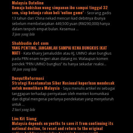
Malaysia Dateline
Remaja habiskan wang simpanan ibu sampai tinggal 32
sen, siap belanja rakan beli ‘online game’
-
Seorang gadis
13 tahun dari China nekad mencuri kad debitnya ibunya
sebelum membelanjakan 449,500 yuan (RM290,000) hanya
dalam tenpoh empat bulan. Kesemua ...
3 jam yang lalu
Shahbudin dot com
YANG PENTING, JANGANLAH SAMPAI KENA BUNGKUS IKAT
MATI
-
Kata Khairy Jamaluddin atau KJ, UMNO akan bungkus
pada PRN enam negeri akan datang ini. Walaupun komen
pendek “PRN UMNO bungkus” itu hanya sekadar reaksi...
10 jam yang lalu
DenyutReformasi
Strategi Keselamatan Siber Nasional keperluan mendesak
untuk memelihara Malaysia
-
Saya menulis artikel ini sebagai
tanggapan terhadap pernyataan oleh menteri komunikasi
dan digital mengenai perlunya pendekatan yang menyeluruh
untuk ...
2 hari yang lalu
Lim Kit Siang
Malaysia depends on youths to save it from continuing its
national decline, to reset and return to the original