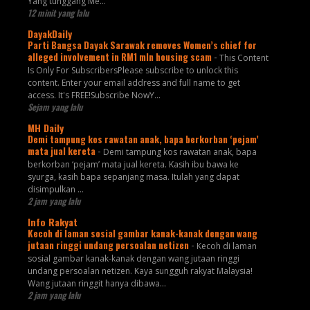
Yang tunggang Me...
12 minit yang lalu
DayakDaily
Parti Bangsa Dayak Sarawak removes Women’s chief for
alleged involvement in RM1 mln housing scam
-
This Content
Is Only For SubscribersPlease subscribe to unlock this
content. Enter your email address and full name to get
access. It's FREE!Subscribe NowY...
Sejam yang lalu
MH Daily
Demi tampung kos rawatan anak, bapa berkorban ‘pejam’
mata jual kereta
-
Demi tampung kos rawatan anak, bapa
berkorban ‘pejam’ mata jual kereta. Kasih ibu bawa ke
syurga, kasih bapa sepanjang masa. Itulah yang dapat
disimpulkan ...
2 jam yang lalu
Info Rakyat
Kecoh di laman sosial gambar kanak-kanak dengan wang
jutaan ringgi undang persoalan netizen
-
Kecoh di laman
sosial gambar kanak-kanak dengan wang jutaan ringgi
undang persoalan netizen. Kaya sungguh rakyat Malaysia!
Wang jutaan ringgit hanya dibawa...
2 jam yang lalu