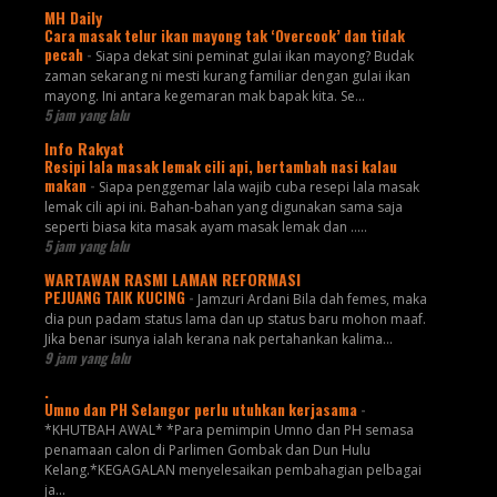
MH Daily
Cara masak telur ikan mayong tak ‘Overcook’ dan tidak
pecah
-
Siapa dekat sini peminat gulai ikan mayong? Budak
zaman sekarang ni mesti kurang familiar dengan gulai ikan
mayong. Ini antara kegemaran mak bapak kita. Se...
5 jam yang lalu
Info Rakyat
Resipi lala masak lemak cili api, bertambah nasi kalau
makan
-
Siapa penggemar lala wajib cuba resepi lala masak
lemak cili api ini. Bahan-bahan yang digunakan sama saja
seperti biasa kita masak ayam masak lemak dan .....
5 jam yang lalu
WARTAWAN RASMI LAMAN REFORMASI
PEJUANG TAIK KUCING
-
Jamzuri Ardani Bila dah femes, maka
dia pun padam status lama dan up status baru mohon maaf.
Jika benar isunya ialah kerana nak pertahankan kalima...
9 jam yang lalu
.
Umno dan PH Selangor perlu utuhkan kerjasama
-
*KHUTBAH AWAL* *Para pemimpin Umno dan PH semasa
penamaan calon di Parlimen Gombak dan Dun Hulu
Kelang.*KEGAGALAN menyelesaikan pembahagian pelbagai
ja...