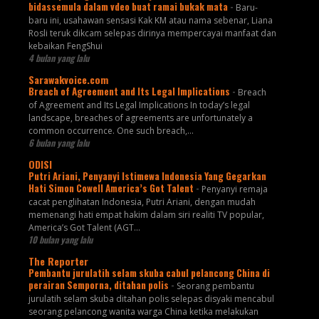
bidassemula dalam vdeo buat ramai bukak mata
-
Baru-
baru ini, usahawan sensasi Kak KM atau nama sebenar, Liana
Rosli teruk dikcam selepas dirinya mempercayai manfaat dan
kebaikan FengShui
4 bulan yang lalu
Sarawakvoice.com
Breach of Agreement and Its Legal Implications
-
Breach
of Agreement and Its Legal Implications In today’s legal
landscape, breaches of agreements are unfortunately a
common occurrence. One such breach,...
6 bulan yang lalu
ODISI
Putri Ariani, Penyanyi Istimewa Indonesia Yang Gegarkan
Hati Simon Cowell America’s Got Talent
-
Penyanyi remaja
cacat penglihatan Indonesia, Putri Ariani, dengan mudah
memenangi hati empat hakim dalam siri realiti TV popular,
America’s Got Talent (AGT...
10 bulan yang lalu
The Reporter
Pembantu jurulatih selam skuba cabul pelancong China di
perairan Semporna, ditahan polis
-
Seorang pembantu
jurulatih selam skuba ditahan polis selepas disyaki mencabul
seorang pelancong wanita warga China ketika melakukan