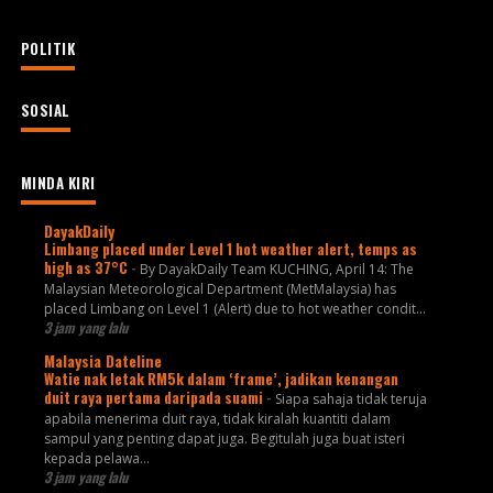
POLITIK
SOSIAL
MINDA KIRI
DayakDaily
Limbang placed under Level 1 hot weather alert, temps as
high as 37°C
-
By DayakDaily Team KUCHING, April 14: The
Malaysian Meteorological Department (MetMalaysia) has
placed Limbang on Level 1 (Alert) due to hot weather condit...
3 jam yang lalu
Malaysia Dateline
Watie nak letak RM5k dalam ‘frame’, jadikan kenangan
duit raya pertama daripada suami
-
Siapa sahaja tidak teruja
apabila menerima duit raya, tidak kiralah kuantiti dalam
sampul yang penting dapat juga. Begitulah juga buat isteri
kepada pelawa...
3 jam yang lalu