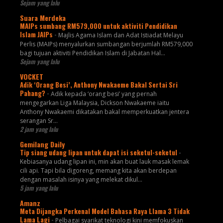
Sejam yang lalu
Suara Merdeka
MAIPs sumbang RM579,000 untuk aktiviti Pendidikan
Islam JAIPs
-
Majlis Agama Islam dan Adat Istiadat Melayu
Perlis (MAIPs) menyalurkan sumbangan berjumlah RM579,000
bagi tujuan aktiviti Pendidikan Islam di Jabatan Hal...
Sejam yang lalu
VOCKET
Adik ‘Orang Besi’, Anthony Nwakaeme Bakal Sertai Sri
Pahang?
-
Adik kepada ‘orang besi’ yang pernah
mengegarkan Liga Malaysia, Dickson Nwakaeme iaitu
Anthony Nwakaemi dikatakan bakal memperkuatkan jentera
serangan Sr...
2 jam yang lalu
Gemilang Daily
Tip siang udang lipan untuk dapat isi seketul-seketul
-
Kebiasanya udang lipan ini, min akan buat lauk masak lemak
cili api. Tapi bila digoreng, memang kita akan berdepan
dengan masalah isinya yang melekat dikul...
5 jam yang lalu
Amanz
Meta Dijangka Perkenal Model Bahasa Raya Llama 3 Tidak
Lama Lagi
-
Pelbagai syarikat teknologi kini memfokuskan