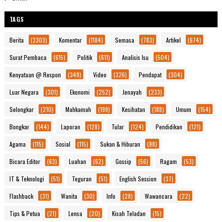
TAGS
Berita
(3303)
Komentar
(1184)
Semasa
(783)
Artikel
(674)
Surat Pembaca
(615)
Politik
(611)
Analisis Isu
(504)
Kenyataan @ Respon
(349)
Video
(326)
Pendapat
(304)
Luar Negara
(301)
Ekonomi
(252)
Jenayah
(233)
Selongkar
(210)
Mahkamah
(199)
Kesihatan
(188)
Umum
(154)
Bongkar
(144)
Laporan
(128)
Tular
(124)
Pendidikan
(121)
Agama
(115)
Sosial
(115)
Sukan & Hiburan
(88)
Bicara Editor
(63)
Luahan
(62)
Gossip
(56)
Ragam
(53)
IT & Teknologi
(51)
Teguran
(51)
English Session
(37)
Flashback
(31)
Wanita
(30)
Info
(28)
Wawancara
(22)
Tips & Petua
(21)
Lensa
(20)
Kisah Teladan
(15)