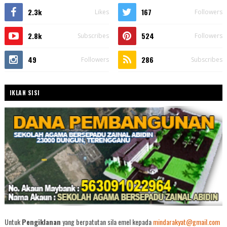
2.3k
167
Likes
Followers
2.8k
524
Subscribes
Followers
49
286
Followers
Subscribes
IKLAN SISI
Untuk
Pengiklanan
yang berpatutan sila emel kepada
mindarakyat@gmail.com