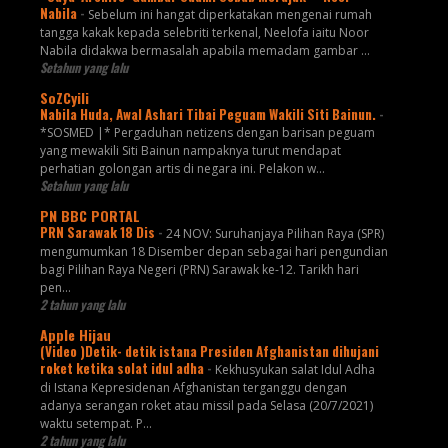
Nabila
-
Sebelum ini hangat diperkatakan mengenai rumah
tangga kakak kepada selebriti terkenal, Neelofa iaitu Noor
Nabila didakwa bermasalah apabila memadam gambar ...
Setahun yang lalu
SoZCyili
Nabila Huda, Awal Ashari Tibai Peguam Wakili Siti Bainun.
-
*SOSMED |* Pergaduhan netizens dengan barisan peguam
yang mewakili Siti Bainun nampaknya turut mendapat
perhatian golongan artis di negara ini. Pelakon w...
Setahun yang lalu
PN BBC PORTAL
PRN Sarawak 18 Dis
-
24 NOV: Suruhanjaya Pilihan Raya (SPR)
mengumumkan 18 Disember depan sebagai hari pengundian
bagi Pilihan Raya Negeri (PRN) Sarawak ke-12. Tarikh hari
pen...
2 tahun yang lalu
Apple Hijau
(Video )Detik- detik istana Presiden Afghanistan dihujani
roket ketika solat idul adha
-
Kekhusyukan salat Idul Adha
di Istana Kepresidenan Afghanistan terganggu dengan
adanya serangan roket atau missil pada Selasa (20/7/2021)
waktu setempat. P...
2 tahun yang lalu