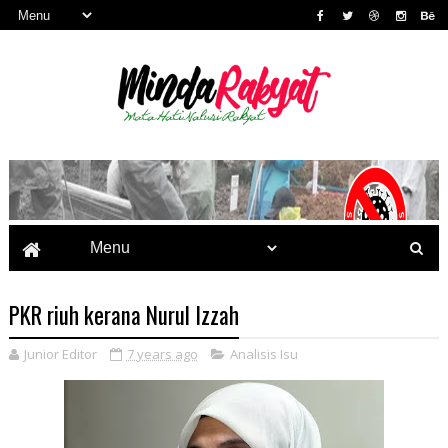
PKR riuh kerana Nurul Izzah
Junior Editor
7 years ago
Analisis Isu