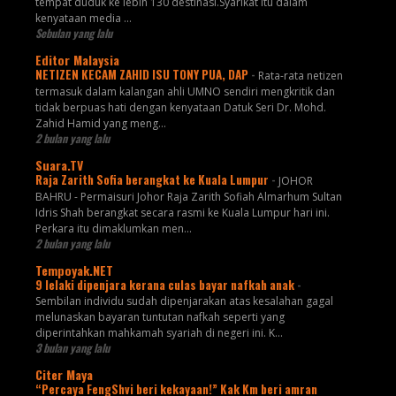
tempat duduk ke lebih 130 destinasi.Syarikat itu dalam
kenyataan media ...
Sebulan yang lalu
Editor Malaysia
NETIZEN KECAM ZAHID ISU TONY PUA, DAP
-
Rata-rata netizen
termasuk dalam kalangan ahli UMNO sendiri mengkritik dan
tidak berpuas hati dengan kenyataan Datuk Seri Dr. Mohd.
Zahid Hamid yang meng...
2 bulan yang lalu
Suara.TV
Raja Zarith Sofia berangkat ke Kuala Lumpur
-
JOHOR
BAHRU - Permaisuri Johor Raja Zarith Sofiah Almarhum Sultan
Idris Shah berangkat secara rasmi ke Kuala Lumpur hari ini.
Perkara itu dimaklumkan men...
2 bulan yang lalu
Tempoyak.NET
9 lelaki dipenjara kerana culas bayar nafkah anak
-
Sembilan individu sudah dipenjarakan atas kesalahan gagal
melunaskan bayaran tuntutan nafkah seperti yang
diperintahkan mahkamah syariah di negeri ini. K...
3 bulan yang lalu
Citer Maya
“Percaya FengShvi beri kekayaan!” Kak Km beri amran