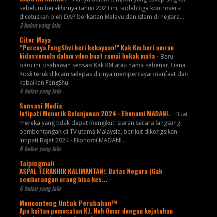
sebelum berakhirnya tahun 2023 ini, sudah tiga kontroversi
dicetuskan oleh DAP berkaitan Melayu dan Islam di negara...
3 bulan yang lalu
Citer Maya
“Percaya FengShvi beri kekayaan!” Kak Km beri amran
bidassemula dalam vdeo buat ramai bukak mata
-
Baru-
baru ini, usahawan sensasi Kak KM atau nama sebenar, Liana
Rosli teruk dikcam selepas dirinya mempercayai manfaat dan
kebaikan FengShui
4 bulan yang lalu
Sensasi Media
Intipati Menarik Belanjawan 2024 - Ekonomi MADANI.
-
Buat
mereka yang tidak dapat mengikuti siaran secara langsung
pembentangan di TV utama Malaysia, berikut dikongsikan
intipati Bajet 2024 - Ekonomi MADANI...
6 bulan yang lalu
Taipingmali
ASPAL TERAKHIR KALIMANTAN‼️ Batas Negara (Gak
sembarangan orang bisa kes...
-
6 bulan yang lalu
Menconteng Untuk Perubahan™
Apa kaitan pemecatan KJ, Noh Omar dengan kejatuhan