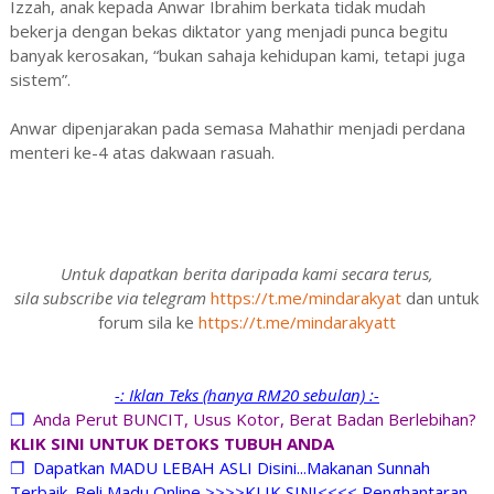
Izzah, anak kepada Anwar Ibrahim berkata tidak mudah
bekerja dengan bekas diktator yang menjadi punca begitu
banyak kerosakan, “bukan sahaja kehidupan kami, tetapi juga
sistem”.
Anwar dipenjarakan pada semasa Mahathir menjadi perdana
menteri ke-4 atas dakwaan rasuah.
Untuk dapatkan berita daripada kami secara terus,
sila subscribe via telegram
https://t.me/mindarakyat
dan untuk
forum sila ke
https://t.me/mindarakyatt
-: Iklan Teks (hanya RM20 sebulan) :-
❐
Anda Perut BUNCIT, Usus Kotor, Berat Badan Berlebihan?
KLIK SINI UNTUK DETOKS TUBUH ANDA
❐
Dapatkan MADU LEBAH ASLI Disini...Makanan Sunnah
Terbaik. Beli Madu Online >>>>KLIK SINI<<<< Penghantaran