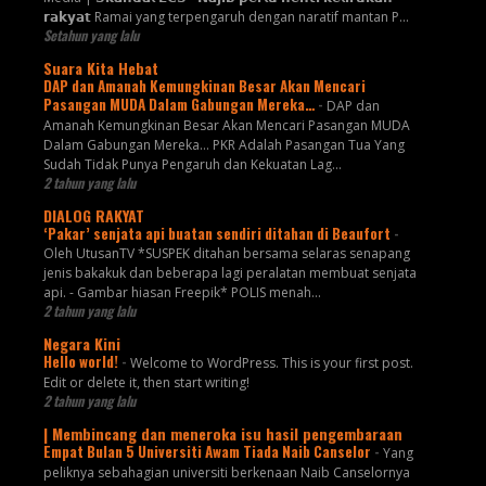
𝗿𝗮𝗸𝘆𝗮𝘁 Ramai yang terpengaruh dengan naratif mantan P...
Setahun yang lalu
Suara Kita Hebat
DAP dan Amanah Kemungkinan Besar Akan Mencari
Pasangan MUDA Dalam Gabungan Mereka…
-
DAP dan
Amanah Kemungkinan Besar Akan Mencari Pasangan MUDA
Dalam Gabungan Mereka… PKR Adalah Pasangan Tua Yang
Sudah Tidak Punya Pengaruh dan Kekuatan Lag...
2 tahun yang lalu
DIALOG RAKYAT
‘Pakar’ senjata api buatan sendiri ditahan di Beaufort
-
Oleh UtusanTV *SUSPEK ditahan bersama selaras senapang
jenis bakakuk dan beberapa lagi peralatan membuat senjata
api. - Gambar hiasan Freepik* POLIS menah...
2 tahun yang lalu
Negara Kini
Hello world!
-
Welcome to WordPress. This is your first post.
Edit or delete it, then start writing!
2 tahun yang lalu
| Membincang dan meneroka isu hasil pengembaraan
Empat Bulan 5 Universiti Awam Tiada Naib Canselor
-
Yang
peliknya sebahagian universiti berkenaan Naib Canselornya