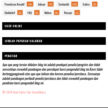
Penulisan Kreatif
(14)
Aduan
(11)
Sarkastik
(10)
Satira
(9)
Eksklufsif
(8)
FAQ
(6)
Iktibar
(6)
Resepi
(5)
USER ONLINE
JUMLAH PAPARAN HALAMAN
PENAFIAN
Apa-apa yang tersiar didalam blog ini adalah pendapat penulis/pengirim dan tidak
semestinya mewakili pandangan dan pemdapat kami pengendali blog ini.Kami tidak
bertanggungjawab atas apa-apa tulisan dan komen penulisa/pembaca. Semuanya
adalah pandangan peribadi penulis/pembaca dan tidak mewakili pandangan dan
pendirian kami pengendali blog ini.
© 2018 Hak Cipta Tak Terpelihara