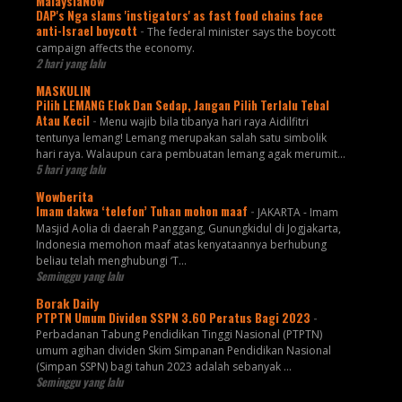
MalaysiaNow
DAP's Nga slams 'instigators' as fast food chains face
anti-Israel boycott
-
The federal minister says the boycott
campaign affects the economy.
2 hari yang lalu
MASKULIN
Pilih LEMANG Elok Dan Sedap, Jangan Pilih Terlalu Tebal
Atau Kecil
-
Menu wajib bila tibanya hari raya Aidilfitri
tentunya lemang! Lemang merupakan salah satu simbolik
hari raya. Walaupun cara pembuatan lemang agak merumit...
5 hari yang lalu
Wowberita
Imam dakwa ‘telefon’ Tuhan mohon maaf
-
JAKARTA - Imam
Masjid Aolia di daerah Panggang, Gunungkidul di Jogjakarta,
Indonesia memohon maaf atas kenyataannya berhubung
beliau telah menghubungi ‘T...
Seminggu yang lalu
Borak Daily
PTPTN Umum Dividen SSPN 3.60 Peratus Bagi 2023
-
Perbadanan Tabung Pendidikan Tinggi Nasional (PTPTN)
umum agihan dividen Skim Simpanan Pendidikan Nasional
(Simpan SSPN) bagi tahun 2023 adalah sebanyak ...
Seminggu yang lalu