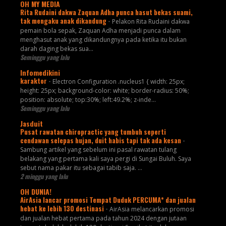
OH MY MEDIA
Rita Rudaini dakwa Zaquan Adha punca hasut bekas suami,
tak mengaku anak dikandung
-
Pelakon Rita Rudaini dakwa
pemain bola sepak, Zaquan Adha menjadi punca dalam
menghasut anak yang dikandungnya pada ketika itu bukan
darah daging bekas sua...
Seminggu yang lalu
Infomedikini
karaktor
-
Electron Configuration .nucleus1 { width: 25px;
height: 25px; background-color: white; border-radius: 50%;
position: absolute; top:30%; left:49.2%; z-inde...
Seminggu yang lalu
Jasduit
Pusat rawatan chiropractic yang tumbuh seperti
cendawan selepas hujan, duit habis tapi tak ada kesan
-
Sambung artikel yang sebelum ini pasal rawatan tulang
belakang yang pertama kali saya pergi di Sungai Buluh. Saya
sebut nama pakar itu sebagai tabib saja. ...
2 minggu yang lalu
OH DUNIA!
AirAsia lancar promosi Tempat Duduk PERCUMA* dan jualan
hebat ke lebih 130 destinasi
-
AirAsia melancarkan promosi
dan jualan hebat pertama pada tahun 2024 dengan jutaan