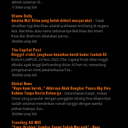
aktiviti selaman di...
11 bulan yang lalu
Utama Daily
Amalan Mat Kilau yang boleh diikuti masyarakat
-
Tidak
dinafikan lagi Mat Kilau adalah pahlawan terbilang di negara
kita. Mat Kilau atau nama sebenarnya Mat Kilau Bin Imam
Rasu Bin Shahrom dikatakan perna...
Setahun yang lalu
The Capital Post
Ringgit stabil, jangkaan kenaikan kecik kadar faedah AS
-
KUALA LUMPUR, 23 Nov 2022 (The Capital Post): Nilai ringgit
dibuka agak tinggi berbanding dolar AS hari ini, menjelang
pengeluaran minit Jawatankuasa Pas...
Setahun yang lalu
Global News
“Rupa kami buruk..” Akhirnya Akak Bongkar Punca Abg Viva
Kahwin Tanpa Restu Keluarga
-
Sukarelawan banjir, Azwan
Omar yang popular dengan panggilan Abang Viva dilaporkan
sudah selamat mendirikan rumah tangga dengan wanita
pilihan hatinya, Eva...
Setahun yang lalu
Trending All MHI
“Saya ‘Archive’ Gambar Suami Sebab Merajuk” - Noor