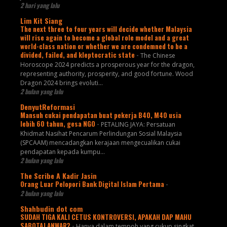
2 hari yang lalu
Lim Kit Siang
The next three to four years will decide whether Malaysia
will rise again to become a global role model and a great
world-class nation or whether we are condemned to be a
divided, failed, and kleptocratic state
-
The Chinese
Horoscope 2024 predicts a prosperous year for the dragon,
representing authority, prosperity, and good fortune. Wood
Dragon 2024 brings evoluti...
2 bulan yang lalu
DenyutReformasi
Mansuh cukai pendapatan buat pekerja B40, M40 usia
lebih 60 tahun, gesa NGO
-
PETALING JAYA: Persatuan
Khidmat Nasihat Pencarum Perlindungan Sosial Malaysia
(SPCAAM) mencadangkan kerajaan mengecualikan cukai
pendapatan kepada kumpu...
2 bulan yang lalu
The Scribe A Kadir Jasin
Orang Luar Pelopori Bank Digital Islam Pertama
-
2 bulan yang lalu
Shahbudin dot com
SUDAH TIGA KALI CETUS KONTROVERSI, APAKAH DAP MAHU
SABOTAJ ANWAR?
-
Hanya dalam tempoh yang cukup singkat