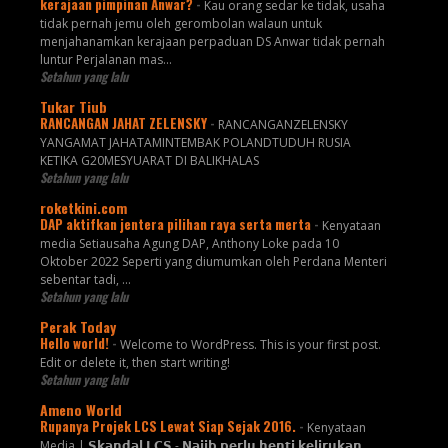
kerajaan pimpinan Anwar?
-
Kau orang sedar ke tidak, usaha
tidak pernah jemu oleh gerombolan walaun untuk
menjahanamkan kerajaan perpaduan DS Anwar tidak pernah
luntur Perjalanan mas...
Setahun yang lalu
Tukar Tiub
RANCANGAN JAHAT ZELENSKY
-
RANCANGANZELENSKY
YANGAMAT JAHATAMINTEMBAK POLANDTUDUH RUSIA
KETIKA G20MESYUARAT DI BALIKHALAS
Setahun yang lalu
roketkini.com
DAP aktifkan jentera pilihan raya serta merta
-
Kenyataan
media Setiausaha Agung DAP, Anthony Loke pada 10
Oktober 2022 Seperti yang diumumkan oleh Perdana Menteri
sebentar tadi, …
Setahun yang lalu
Perak Today
Hello world!
-
Welcome to WordPress. This is your first post.
Edit or delete it, then start writing!
Setahun yang lalu
Ameno World
Rupanya Projek LCS Lewat Siap Sejak 2016.
-
Kenyataan
Media | 𝗦𝗸𝗮𝗻𝗱𝗮𝗹 𝗟𝗖𝗦 - 𝗡𝗮𝗷𝗶𝗯 𝗽𝗲𝗿𝗹𝘂 𝗵𝗲𝗻𝘁𝗶 𝗸𝗲𝗹𝗶𝗿𝘂𝗸𝗮𝗻