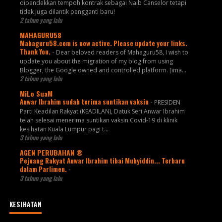
dipendekkan tempoh kontrak sebagai Naib Canselor tetapi
tidak juga dilantik pengganti baru!
2 tahun yang lalu
MAHAGURU58
Mahaguru58.com is now active. Please update your links.
Thank You.
-
Dear beloved readers of Mahaguru58, I wish to
update you about the migration of my blog from using
Blogger, the Google owned and controlled platform. [ima...
2 tahun yang lalu
MiLo SuaM
Anwar Ibrahim sudah terima suntikan vaksin
-
PRESIDEN
Parti Keadilan Rakyat (KEADILAN), Datuk Seri Anwar Ibrahim
telah selesai menerima suntikan vaksin Covid-19 di klinik
kesihatan Kuala Lumpur pagi t...
3 tahun yang lalu
AGEN PERUBAHAN ®
Pejuang Rakyat Anwar Ibrahim tibai Muhyiddin... Terbaru
dalam Parlimen.
-
3 tahun yang lalu
KESIHATAN