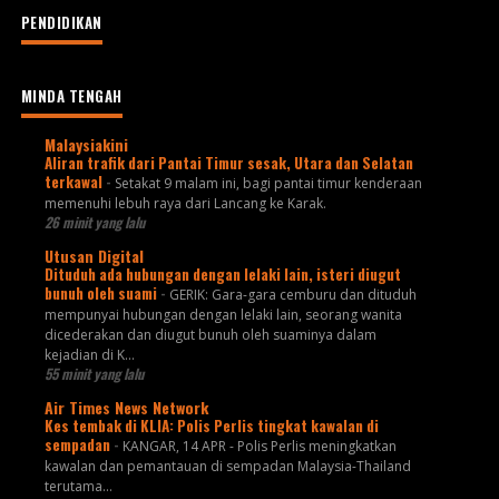
PENDIDIKAN
MINDA TENGAH
Malaysiakini
Aliran trafik dari Pantai Timur sesak, Utara dan Selatan
terkawal
-
Setakat 9 malam ini, bagi pantai timur kenderaan
memenuhi lebuh raya dari Lancang ke Karak.
26 minit yang lalu
Utusan Digital
Dituduh ada hubungan dengan lelaki lain, isteri diugut
bunuh oleh suami
-
GERIK: Gara-gara cemburu dan dituduh
mempunyai hubungan dengan lelaki lain, seorang wanita
dicederakan dan diugut bunuh oleh suaminya dalam
kejadian di K...
55 minit yang lalu
Air Times News Network
Kes tembak di KLIA: Polis Perlis tingkat kawalan di
sempadan
-
KANGAR, 14 APR - Polis Perlis meningkatkan
kawalan dan pemantauan di sempadan Malaysia-Thailand
terutama…