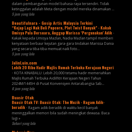
dalam pembangunan model bahasa raya tersendiri. Tidak
ketinggalan adalah Meta dengan model mereka dinamakan ...
5 jam yang lalu
Beautifulnara - Gosip Artis Malaysia Terkini
“Kejap Lagi Nak Beli Popcorn, Plot Twist Banyak” - Kakak
Umisya Pula Bersuara, Anggap Marissa ‘Pergunakan’ Adik
-
Kakak kepada Umisya Mazlan, Nadia Mazlan tampil memberi
kenyataan berbaur kejutan gara-gara tindakan Marissa Dania
yang secara tiba-tiba memuat naik foto...
5 jam yang lalu
JalinLuin.com
Lebih 20 Ribu Hadir Majlis Rumah Terbuka Kerajaan Negeri
-
KOTA KINABALU: Lebih 20,000 tetamu hadir memeriahkan
Majlis Rumah Terbuka Aidilfitri Kerajaan Negeri Tahun
2024M/1445H di Pusat Konvensyen Antarabangsa Sab...
6 jam yang lalu
Buasir Otak
Buasir Otak TV: Buasir Otak: The Muzik - Ragam Adik-
beradik
-
Ragam adik-beradik di waktu kecil banyak
meninggalkan memori bila sudah meningkat dewasa. Baca
lagi »
Sehari yang lalu