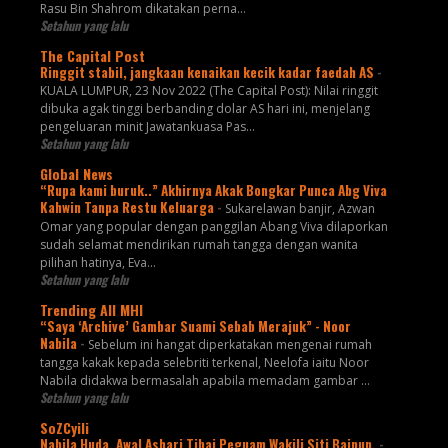
Rasu Bin Shahrom dikatakan perna...
Setahun yang lalu
The Capital Post
Ringgit stabil, jangkaan kenaikan kecik kadar faedah AS
-
KUALA LUMPUR, 23 Nov 2022 (The Capital Post): Nilai ringgit
dibuka agak tinggi berbanding dolar AS hari ini, menjelang
pengeluaran minit Jawatankuasa Pas...
Setahun yang lalu
Global News
“Rupa kami buruk..” Akhirnya Akak Bongkar Punca Abg Viva
Kahwin Tanpa Restu Keluarga
-
Sukarelawan banjir, Azwan
Omar yang popular dengan panggilan Abang Viva dilaporkan
sudah selamat mendirikan rumah tangga dengan wanita
pilihan hatinya, Eva...
Setahun yang lalu
Trending All MHI
“Saya ‘Archive’ Gambar Suami Sebab Merajuk” - Noor
Nabila
-
Sebelum ini hangat diperkatakan mengenai rumah
tangga kakak kepada selebriti terkenal, Neelofa iaitu Noor
Nabila didakwa bermasalah apabila memadam gambar ...
Setahun yang lalu
SoZCyili
Nabila Huda, Awal Ashari Tibai Peguam Wakili Siti Bainun.
-