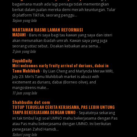
bagaimana masih ada lagi peniaga tidak mementingkan
berkat dalam jualan mereka demi meraih keuntungan. Tular
di platform TikTok, seorang penggu...
Sejam yang lalu
WARTAWAN RASMI LAMAN REFORMASI
MADANI
-
Baru ni saya bagi tau kawan yang saya dan isteri
akan menunaikan ibadah umrah. Kawan saya yang juga
seorang ustaz sebut.. Doakan kebaikan ana sema...
3 jam yang lalu
DayakDaily
Miri welcomes early fruity arrival of durians, dabai in
Tamu Muhibbah
-
By Lian Cheng and Marlynda Meraw MIRI,
July 23: Miri’s Tamu Muhibbah market is abuzz with
excitement as durians, dabai (Borneo olive), and
mangosteens make...
11 jam yang lalu
Shahbudin dot com
TUTUP TERUSLAH CERITA KERJASAMA, PAS LEBIH UNTUNG
TANPA BEKERJASAMA DENGAN UMNO
-
Sepatutnya sekarang
ini tak timbul lagi soal UMNO mahu bekerjasama dengan Pas
atau Pas mahu bekerjasama dengan UMNO. Ini berikutan
penegasan Zahid Hamidi...
Sehari yang lalu