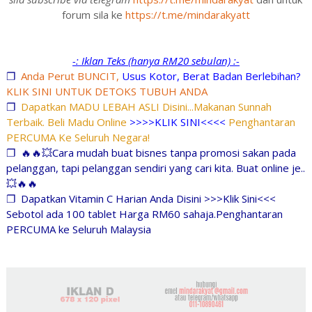
forum sila ke
https://t.me/mindarakyatt
-: Iklan Teks (hanya RM20 sebulan) :-
❐
Anda Perut BUNCIT,
Usus Kotor, Berat Badan Berlebihan?
KLIK SINI UNTUK DETOKS TUBUH ANDA
❐
Dapatkan MADU LEBAH ASLI Disini...Makanan Sunnah
Terbaik. Beli Madu Online
>>>>KLIK SINI<<<<
Penghantaran
PERCUMA Ke Seluruh Negara!
❐
🔥🔥💥Cara mudah buat bisnes tanpa promosi sakan pada
pelanggan, tapi pelanggan sendiri yang cari kita. Buat online je..
💥🔥🔥
❐
Dapatkan Vitamin C Harian Anda Disini >>>Klik Sini<<<
Sebotol ada 100 tablet Harga RM60 sahaja.Penghantaran
PERCUMA ke Seluruh Malaysia