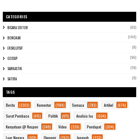
CATEGORIES
(63)
BICARA EDITOR
(144)
BONGKAR
(8)
EKSKLUFSIF
(56)
GOSSIP
(10)
SARKASTIK
(9)
SATIRA
TAGS
Berita
(3303)
Komentar
(1184)
Semasa
(783)
Artikel
(674)
Surat Pembaca
(615)
Politik
(611)
Analisis Isu
(504)
Kenyataan @ Respon
(349)
Video
(326)
Pendapat
(304)
Luar Negara
(301)
Ekonomi
(252)
Jenayah
(233)