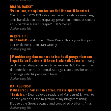
DIALOG RAKYAT
‘Pakar’ senjata api buatan sendiri ditahan di Beaufort
-
Oleh UtusanTV *SUSPEK ditahan bersama selaras senapang
jenis bakakuk dan beberapa lagi peralatan membuat senjata
api. - Gambar hiasan Freepik* POLIS menah...
2 tahun yang lalu
Negara Kini
Hello world!
-
Welcome to WordPress. This is your first post.
Edit or delete it, then start writing!
2 tahun yang lalu
| Membincang dan meneroka isu hasil pengembaraan
Empat Bulan 5 Universiti Awam Tiada Naib Canselor
-
Yang
peliknya sebahagian universiti berkenaan Naib Canselornya
dipendekkan tempoh kontrak sebagai Naib Canselor tetapi
tidak juga dilantik pengganti baru!
2 tahun yang lalu
MAHAGURU58
Mahaguru58.com is now active. Please update your links.
Thank You.
-
Dear beloved readers of Mahaguru58, I wish to
update you about the migration of my blog from using
Blogger, the Google owned and controlled platform. [ima...
3 tahun yang lalu