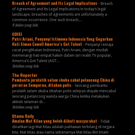
Breach of Agreement and Its Legal Implications
-
Breach
of Agreement and Its Legal Implications In today’s legal
landscape, breaches of agreements are unfortunately a
common occurrence. One such breach,...
9 bulan yang lalu
ODISI
Putri Ariani, Penyanyi Istimewa Indonesia Yang Gegarkan
Hati Simon Cowell America’s Got Talent
-
Penyanyi remaja
cacat penglihatan Indonesia, Putri Ariani, dengan mudah
memenangi hati empat hakim dalam siri realiti TV popular,
America’s Got Talent (AGT...
Setahun yang lalu
The Reporter
Pembantu jurulatih selam skuba cabul pelancong China di
perairan Semporna, ditahan polis
-
Seorang pembantu
jurulatih selam skuba ditahan polis selepas disyaki mencabul
seorang pelancong wanita warga China ketika melakukan
aktiviti selaman di...
Setahun yang lalu
Utama Daily
Amalan Mat Kilau yang boleh diikuti masyarakat
-
Tidak
dinafikan lagi Mat Kilau adalah pahlawan terbilang di negara
kita. Mat Kilau atau nama sebenarnya Mat Kilau Bin Imam