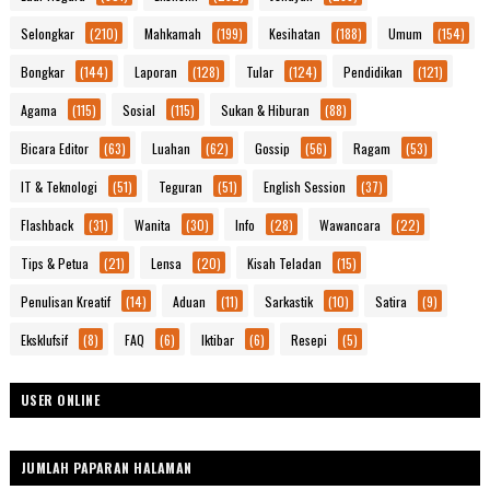
Selongkar
(210)
Mahkamah
(199)
Kesihatan
(188)
Umum
(154)
Bongkar
(144)
Laporan
(128)
Tular
(124)
Pendidikan
(121)
Agama
(115)
Sosial
(115)
Sukan & Hiburan
(88)
Bicara Editor
(63)
Luahan
(62)
Gossip
(56)
Ragam
(53)
IT & Teknologi
(51)
Teguran
(51)
English Session
(37)
Flashback
(31)
Wanita
(30)
Info
(28)
Wawancara
(22)
Tips & Petua
(21)
Lensa
(20)
Kisah Teladan
(15)
Penulisan Kreatif
(14)
Aduan
(11)
Sarkastik
(10)
Satira
(9)
Eksklufsif
(8)
FAQ
(6)
Iktibar
(6)
Resepi
(5)
USER ONLINE
JUMLAH PAPARAN HALAMAN