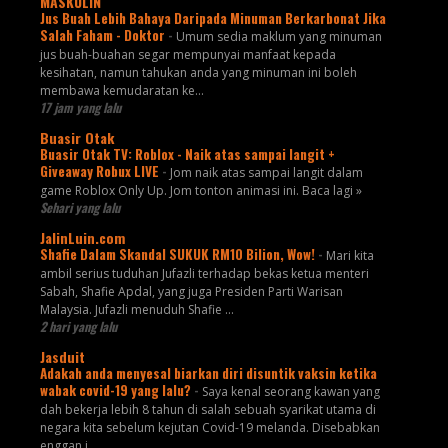
MASKULIN
Jus Buah Lebih Bahaya Daripada Minuman Berkarbonat Jika
Salah Faham - Doktor
-
Umum sedia maklum yang minuman
jus buah-buahan segar mempunyai manfaat kepada
kesihatan, namun tahukan anda yang minuman ini boleh
membawa kemudaratan ke...
17 jam yang lalu
Buasir Otak
Buasir Otak TV: Roblox - Naik atas sampai langit +
Giveaway Robux LIVE
-
Jom naik atas sampai langit dalam
game Roblox Only Up. Jom tonton animasi ini. Baca lagi »
Sehari yang lalu
JalinLuin.com
Shafie Dalam Skandal SUKUK RM10 Bilion, Wow!
-
Mari kita
ambil serius tuduhan Jufazli terhadap bekas ketua menteri
Sabah, Shafie Apdal, yang juga Presiden Parti Warisan
Malaysia. Jufazli menuduh Shafie ...
2 hari yang lalu
Jasduit
Adakah anda menyesal biarkan diri disuntik vaksin ketika
wabak covid-19 yang lalu?
-
Saya kenal seorang kawan yang
dah bekerja lebih 8 tahun di salah sebuah syarikat utama di
negara kita sebelum kejutan Covid-19 melanda. Disebabkan
enggan i...