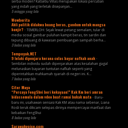
serba moden? Katsetiu Villas merupakan lokasi percutian
yang indah yang terletak disepanjan...
5 minggu yang lalu
Wowberita
Ahli politik didakwa buang beras, gandum untuk mangsa
banjir?
-
TEMERLOH: Sejak lewat petang semalam, tular di
media sosial gambar puluhan kampit beras, tin sardin dan
tepung dibuang di kawasan pembuangan sampah berha...
3 bulan yang lalu
Tempoyak.NET
9 lelaki dipenjara kerana culas bayar nafkah anak
-
Sembilan individu sudah dipenjarakan atas kesalahan gagal
melunaskan bayaran tuntutan nafkah seperti yang
diperintahkan mahkamah syariah di negeri ini. K...
7 bulan yang lalu
Citer Maya
“Percaya FengShvi beri kekayaan!” Kak Km beri amran
bidassemula dalam vdeo buat ramai bukak mata
-
Baru-
baru ini, usahawan sensasi Kak KM atau nama sebenar, Liana
Rosli teruk dikcam selepas dirinya mempercayai manfaat dan
kebaikan FengShui
8 bulan yang lalu
Sarawakvoice.com