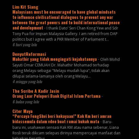
Lim Kit Siang
Malaysians must be encouraged to have global mindsets
to influence civilisational dialogues to prevent any war
between the great powers and to build international peace
and development
-
I thank Dato’ Seri Chan Kong Yew and Sdr
Tony Pua for Impian Malaysia Gallery. I am retired from DAP
politics but I agree with a PKR Member of Parliament t...
6 hari yang lalu
DenyutReformasi
Mahathir yang tidak mengingati kejahatannya
-
Oleh Mohd
Sayuti Omar CEMUAH Dr. Mahathir Mohamad terhadap
orang Melayu sebagai "Melayu mudah lupa", tidak akan
dilupai selama-lamanya oleh orang Melayu...
4 minggu yang lalu
The Scribe A Kadir Jasin
Orang Luar Pelopori Bank Digital Islam Pertama
-
6 bulan yang lalu
Citer Maya
“Percaya FengShvi beri kekayaan!” Kak Km beri amran
bidassemula dalam vdeo buat ramai bukak mata
-
Baru-
baru ini, usahawan sensasi Kak KM atau nama sebenar, Liana
Rosli teruk dikcam selepas dirinya mempercayai manfaat dan
kebaikan FengShui