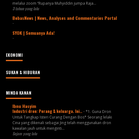
melalui zoom “Rupanya Muhyiddin jumpa Raja...
3 tahun yang lalu
BebasNews | News, Analyses and Commentaries Portal
-
SYOK | Semuanya Ada!
-
EKONOMI
SUKAN & HIBURAN
MINDA KANAN
Ibnu Hasyim
Industri dron: Perang & keluarga. Ini..
-
*1. Guna Dron
Untuk Tangkap Isteri Curang Dengan Bos* Seorang lelaki
Cina yang dikenali sebagai Jing telah menggunakan dron
kawalan jauh untuk menginti...
Sejam yang lalu