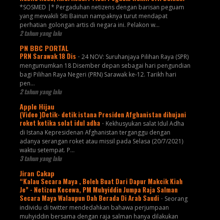
*SOSMED |* Pergaduhan netizens dengan barisan peguam
yang mewakili Siti Bainun nampaknya turut mendapat
perhatian golongan artis di negara ini. Pelakon w...
2 tahun yang lalu
PN BBC PORTAL
PRN Sarawak 18 Dis
-
24 NOV: Suruhanjaya Pilihan Raya (SPR)
mengumumkan 18 Disember depan sebagai hari pengundian
bagi Pilihan Raya Negeri (PRN) Sarawak ke-12. Tarikh hari
pen...
2 tahun yang lalu
Apple Hijau
(Video )Detik- detik istana Presiden Afghanistan dihujani
roket ketika solat idul adha
-
Kekhusyukan salat Idul Adha
di Istana Kepresidenan Afghanistan terganggu dengan
adanya serangan roket atau missil pada Selasa (20/7/2021)
waktu setempat. P...
3 tahun yang lalu
Jiran Cakap
“Kalau Secara Maya , Boleh Buat Dari Dapur Makcik Kiah
Je” - Netizen Kecewa, PM Muhyiddin Jumpa Raja Salman
Secara Maya Walaupun Dah Berada Di Arab Saudi
-
Seorang
individu di twitter mendedahkan bahawa perjumpaan
muhyiddin bersama dengan raja salman hanya dilakukan