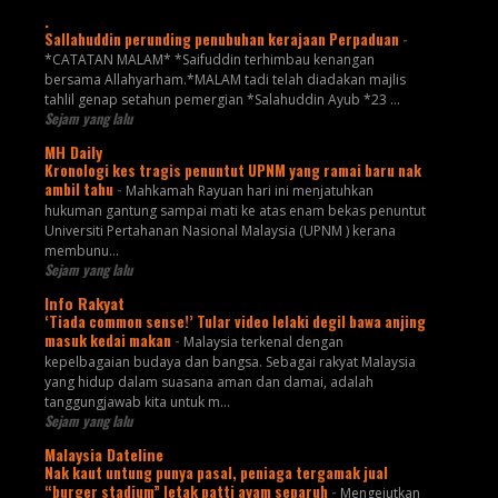
.
Sallahuddin perunding penubuhan kerajaan Perpaduan
-
*CATATAN MALAM* *Saifuddin terhimbau kenangan
bersama Allahyarham.*MALAM tadi telah diadakan majlis
tahlil genap setahun pemergian *Salahuddin Ayub *23 ...
Sejam yang lalu
MH Daily
Kronologi kes tragis penuntut UPNM yang ramai baru nak
ambil tahu
-
Mahkamah Rayuan hari ini menjatuhkan
hukuman gantung sampai mati ke atas enam bekas penuntut
Universiti Pertahanan Nasional Malaysia (UPNM ) kerana
membunu...
Sejam yang lalu
Info Rakyat
‘Tiada common sense!’ Tular video lelaki degil bawa anjing
masuk kedai makan
-
Malaysia terkenal dengan
kepelbagaian budaya dan bangsa. Sebagai rakyat Malaysia
yang hidup dalam suasana aman dan damai, adalah
tanggungjawab kita untuk m...
Sejam yang lalu
Malaysia Dateline
Nak kaut untung punya pasal, peniaga tergamak jual
“burger stadium” letak patti ayam separuh
-
Mengejutkan