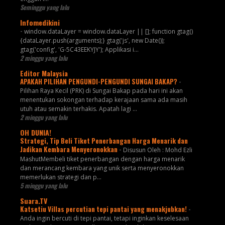
Seminggu yang lalu
Infomedikini
-
window.dataLayer = window.dataLayer || []; function gtag()
{dataLayer.push(arguments);} gtag('js', new Date());
gtag('config', 'G-5C43EEKYJY'); Applikasi i...
2 minggu yang lalu
Editor Malaysia
APAKAH PILIHAN PENGUNDI-PENGUNDI SUNGAI BAKAP?
-
Pilihan Raya Kecil (PRK) di Sungai Bakap pada hari ini akan
menentukan sokongan terhadap kerajaan sama ada masih
utuh atau semakin terhakis. Apatah lagi ...
2 minggu yang lalu
OH DUNIA!
Strategi, Tip Beli Tiket Penerbangan Harga Menarik dan
Jadikan Kembara Menyeronokkan
-
Disusun Oleh : Mohd Ezli
MashutMembeli tiket penerbangan dengan harga menarik
dan merancang kembara yang unik serta menyeronokkan
memerlukan strategi dan p...
5 minggu yang lalu
Suara.TV
Katsetiu Villas percutian tepi pantai yang menakjubkan!
-
Anda ingin bercuti di tepi pantai, tetapi inginkan keselesaan