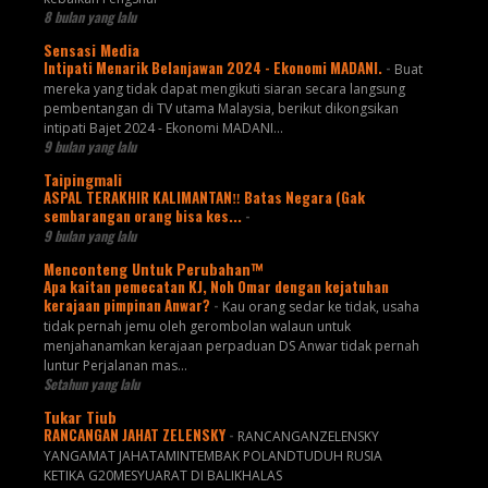
8 bulan yang lalu
Sensasi Media
Intipati Menarik Belanjawan 2024 - Ekonomi MADANI.
-
Buat
mereka yang tidak dapat mengikuti siaran secara langsung
pembentangan di TV utama Malaysia, berikut dikongsikan
intipati Bajet 2024 - Ekonomi MADANI...
9 bulan yang lalu
Taipingmali
ASPAL TERAKHIR KALIMANTAN‼️ Batas Negara (Gak
sembarangan orang bisa kes...
-
9 bulan yang lalu
Menconteng Untuk Perubahan™
Apa kaitan pemecatan KJ, Noh Omar dengan kejatuhan
kerajaan pimpinan Anwar?
-
Kau orang sedar ke tidak, usaha
tidak pernah jemu oleh gerombolan walaun untuk
menjahanamkan kerajaan perpaduan DS Anwar tidak pernah
luntur Perjalanan mas...
Setahun yang lalu
Tukar Tiub
RANCANGAN JAHAT ZELENSKY
-
RANCANGANZELENSKY
YANGAMAT JAHATAMINTEMBAK POLANDTUDUH RUSIA
KETIKA G20MESYUARAT DI BALIKHALAS