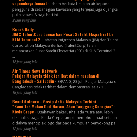
sepenuhnya Jumaat
-
Izham berkata bekalan air kepada
pengguna di sebahagian kawasan yang terjejas juga dijangka
pulih seawal 8 pagi hari ini.
2 jam yang lalu
Borak Daily
JIM & TalentCorp Lancarkan Pusat Satelit Ekspatriat Di
KLIA Terminal 2
-
Jabatan Imigresen Malaysia (JIM) dan Talent
Corporation Malaysia Berhad (TalentCorp) telah
melancarkan Pusat Satelit Ekspatriat (ESC) di KLIA Terminal 2
...
12 jam yang lalu
Air Times News Network
Pelajar Malaysia tidak terlibat dalam rusuhan di
Bangladesh - Saifuddin
-
SEPANG, 23 Jul - Pelajar Malaysia di
Bangladesh tidak terlibat dalam demonstrasi sejak 1…
15 jam yang lalu
Beautifulnara - Gosip Artis Malaysia Terkini
“Kami Tak Makan Duit Haram, Akan Tanggung Kerugian” -
Kieda Crepe
-
Usahawan bakeri, Khalieda Yusra atau lebih
dikenali sebagai Kieda Crepe tampil memohon maaf setelah
didakwa menciplak logo daripada kumpulan penyokong pa...
17 jam yang lalu