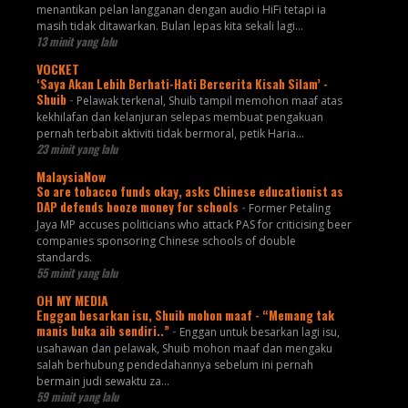
menantikan pelan langganan dengan audio HiFi tetapi ia
masih tidak ditawarkan. Bulan lepas kita sekali lagi...
13 minit yang lalu
VOCKET
‘Saya Akan Lebih Berhati-Hati Bercerita Kisah Silam’ -
Shuib
-
Pelawak terkenal, Shuib tampil memohon maaf atas
kekhilafan dan kelanjuran selepas membuat pengakuan
pernah terbabit aktiviti tidak bermoral, petik Haria...
23 minit yang lalu
MalaysiaNow
So are tobacco funds okay, asks Chinese educationist as
DAP defends booze money for schools
-
Former Petaling
Jaya MP accuses politicians who attack PAS for criticising beer
companies sponsoring Chinese schools of double
standards.
55 minit yang lalu
OH MY MEDIA
Enggan besarkan isu, Shuib mohon maaf - “Memang tak
manis buka aib sendiri..”
-
Enggan untuk besarkan lagi isu,
usahawan dan pelawak, Shuib mohon maaf dan mengaku
salah berhubung pendedahannya sebelum ini pernah
bermain judi sewaktu za...
59 minit yang lalu