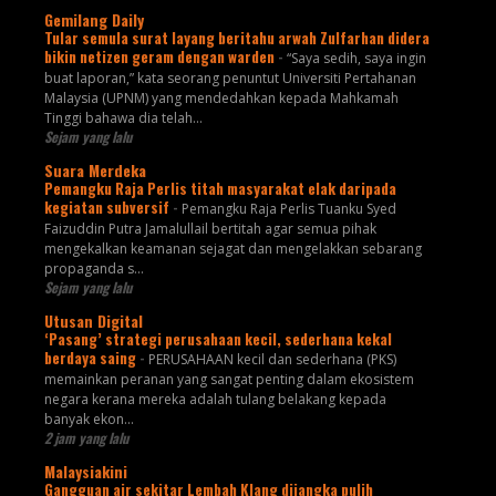
Gemilang Daily
Tular semula surat layang beritahu arwah Zulfarhan didera
bikin netizen geram dengan warden
-
“Saya sedih, saya ingin
buat laporan,” kata seorang penuntut Universiti Pertahanan
Malaysia (UPNM) yang mendedahkan kepada Mahkamah
Tinggi bahawa dia telah...
Sejam yang lalu
Suara Merdeka
Pemangku Raja Perlis titah masyarakat elak daripada
kegiatan subversif
-
Pemangku Raja Perlis Tuanku Syed
Faizuddin Putra Jamalullail bertitah agar semua pihak
mengekalkan keamanan sejagat dan mengelakkan sebarang
propaganda s...
Sejam yang lalu
Utusan Digital
‘Pasang’ strategi perusahaan kecil, sederhana kekal
berdaya saing
-
PERUSAHAAN kecil dan sederhana (PKS)
memainkan peranan yang sangat penting dalam ekosistem
negara kerana mereka adalah tulang belakang kepada
banyak ekon...
2 jam yang lalu
Malaysiakini
Gangguan air sekitar Lembah Klang dijangka pulih