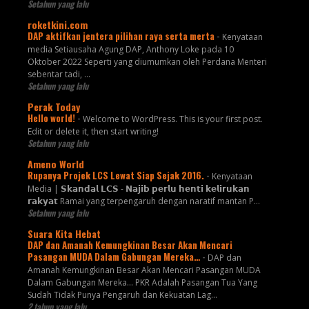
Setahun yang lalu
roketkini.com
DAP aktifkan jentera pilihan raya serta merta
-
Kenyataan
media Setiausaha Agung DAP, Anthony Loke pada 10
Oktober 2022 Seperti yang diumumkan oleh Perdana Menteri
sebentar tadi, …
Setahun yang lalu
Perak Today
Hello world!
-
Welcome to WordPress. This is your first post.
Edit or delete it, then start writing!
Setahun yang lalu
Ameno World
Rupanya Projek LCS Lewat Siap Sejak 2016.
-
Kenyataan
Media | 𝗦𝗸𝗮𝗻𝗱𝗮𝗹 𝗟𝗖𝗦 - 𝗡𝗮𝗷𝗶𝗯 𝗽𝗲𝗿𝗹𝘂 𝗵𝗲𝗻𝘁𝗶 𝗸𝗲𝗹𝗶𝗿𝘂𝗸𝗮𝗻
𝗿𝗮𝗸𝘆𝗮𝘁 Ramai yang terpengaruh dengan naratif mantan P...
Setahun yang lalu
Suara Kita Hebat
DAP dan Amanah Kemungkinan Besar Akan Mencari
Pasangan MUDA Dalam Gabungan Mereka…
-
DAP dan
Amanah Kemungkinan Besar Akan Mencari Pasangan MUDA
Dalam Gabungan Mereka… PKR Adalah Pasangan Tua Yang
Sudah Tidak Punya Pengaruh dan Kekuatan Lag...
2 tahun yang lalu