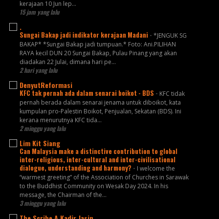
kerajaan 10 Jun lep...
15 jam yang lalu
.
Sungai Bakap jadi indikator kerajaan Madani
-
*JENGUK SG
BAKAP* *Sungai Bakap jadi tumpuan.* Foto: Ani.PILIHAN
RAYA kecil DUN 20 Sungai Bakap, Pulau Pinang yang akan
diadakan 22 Julai, dimana hari pe...
2 hari yang lalu
DenyutReformasi
KFC tak pernah ada dalam senarai boikot - BDS
-
KFC tidak
pernah berada dalam senarai jenama untuk diboikot, kata
kumpulan pro-Palestin Boikot, Penjualan, Sekatan (BDS). Ini
kerana menurutnya KFC tida...
2 minggu yang lalu
Lim Kit Siang
Can Malaysia make a distinctive contribution to global
inter-religious, inter-cultural and inter-civilisational
dialogue, understanding and harmony?
-
I welcome the
“warmest greeting” of the Association of Churches in Sarawak
to the Buddhist Community on Wesak Day 2024. In his
message, the Chairman of the...
3 minggu yang lalu
The Scribe A Kadir Jasin