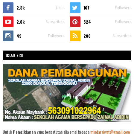
2.3k
167
Likes
Followers
2.8k
524
Subscribes
Followers
49
286
Followers
Subscribes
IKLAN SISI
Untuk
Pengiklanan
yang berpatutan sila emel kepada
mindarakyat@gmail.com