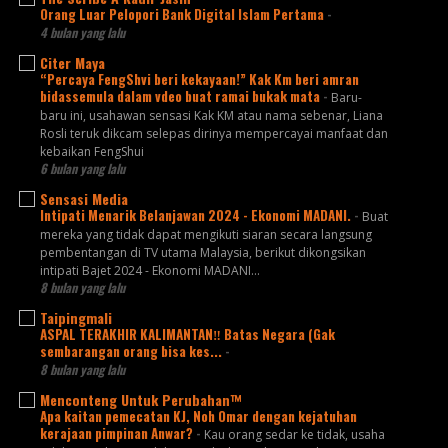
Orang Luar Pelopori Bank Digital Islam Pertama
-
4 bulan yang lalu
Citer Maya
“Percaya FengShvi beri kekayaan!” Kak Km beri amran
bidassemula dalam vdeo buat ramai bukak mata
-
Baru-
baru ini, usahawan sensasi Kak KM atau nama sebenar, Liana
Rosli teruk dikcam selepas dirinya mempercayai manfaat dan
kebaikan FengShui
6 bulan yang lalu
Sensasi Media
Intipati Menarik Belanjawan 2024 - Ekonomi MADANI.
-
Buat
mereka yang tidak dapat mengikuti siaran secara langsung
pembentangan di TV utama Malaysia, berikut dikongsikan
intipati Bajet 2024 - Ekonomi MADANI...
8 bulan yang lalu
Taipingmali
ASPAL TERAKHIR KALIMANTAN‼️ Batas Negara (Gak
sembarangan orang bisa kes...
-
8 bulan yang lalu
Menconteng Untuk Perubahan™
Apa kaitan pemecatan KJ, Noh Omar dengan kejatuhan
kerajaan pimpinan Anwar?
-
Kau orang sedar ke tidak, usaha