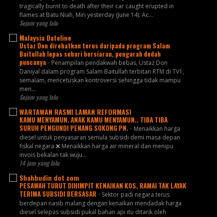
tragically burnt to death after their car caught erupted in
flames at Batu Niah, Miri yesterday (June 14). Ac...
Sejam yang lalu
Malaysia Dateline
Ustaz Don direhatkan terus daripada program Salam
Baitullah lepas sehari bersiaran, pengarah dedah
puncanya
-
Penampilan pendakwah bebas, Ustaz Don
Daniyal dalam program Salam Baitullah terbitan RTM di TV1,
semalam, mencetuskan kontroversi sehingga tidak mampu
men...
Sejam yang lalu
WARTAWAN RASMI LAMAN REFORMASI
KAMU MENYAMUN. ANAK KAMU MENYAMUN.. TIBA TIBA
SURUH PENGUNDI PENANG SOKONG PN.
-
Menaikkan harga
diesel untuk penyasaran semula subsidi demi masa depan
fiskal negara ❌ Menaikkan harga air mineral dan menipu
invois bekalan tak wuju...
14 jam yang lalu
Shahbudin dot com
PESAWAH TURUT DIHIMPIT KENAIKAN KOS, RAMAI TAK LAYAK
TERIMA SUBSIDI BERSASAR
-
Sektor padi negara terus
berdepan nasib malang dengan kenaikan mendadak harga
diesel selepas subsidi pukal bahan api itu ditarik oleh