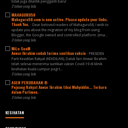
tidak juga dilantik pengganti baru!
2 tahun yang lalu
MAHAGURU58
Mahaguru58.com is now active. Please update your links.
Thank You.
-
Dear beloved readers of Mahaguru58, I wish to
update you about the migration of my blog from using
Blogger, the Google owned and controlled platform. [ima...
3 tahun yang lalu
MiLo SuaM
Anwar Ibrahim sudah terima suntikan vaksin
-
PRESIDEN
Parti Keadilan Rakyat (KEADILAN), Datuk Seri Anwar Ibrahim
telah selesai menerima suntikan vaksin Covid-19 di klinik
kesihatan Kuala Lumpur pagi t...
3 tahun yang lalu
AGEN PERUBAHAN ®
Pejuang Rakyat Anwar Ibrahim tibai Muhyiddin... Terbaru
dalam Parlimen.
-
3 tahun yang lalu
KESIHATAN