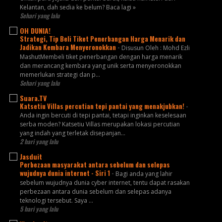
Kelantan, dah sedia ke belum? Baca lagi »
Sehari yang lalu
OH DUNIA!
Strategi, Tip Beli Tiket Penerbangan Harga Menarik dan
Jadikan Kembara Menyeronokkan
-
Disusun Oleh : Mohd Ezli
MashutMembeli tiket penerbangan dengan harga menarik
dan merancang kembara yang unik serta menyeronokkan
memerlukan strategi dan p...
Sehari yang lalu
Suara.TV
Katsetiu Villas percutian tepi pantai yang menakjubkan!
-
Anda ingin bercuti di tepi pantai, tetapi inginkan keselesaan
serba moden? Katsetiu Villas merupakan lokasi percutian
yang indah yang terletak disepanjan...
2 hari yang lalu
Jasduit
Perbezaan masyarakat antara sebelum dan selepas
wujudnya dunia internet - Siri 1
-
Bagi anda yang lahir
sebelum wujudnya dunia cyber internet, tentu dapat rasakan
perbezaan antara dunia sebelum dan selepas adanya
teknologi tersebut. Saya ...
5 hari yang lalu