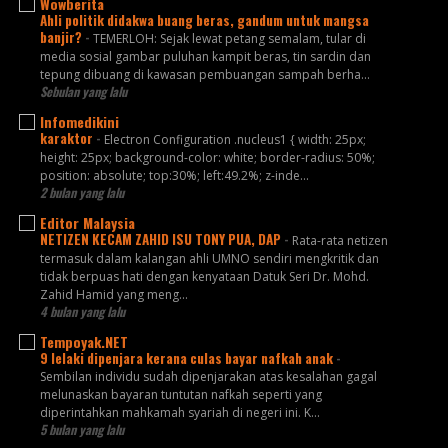
Wowberita
Ahli politik didakwa buang beras, gandum untuk mangsa
banjir?
-
TEMERLOH: Sejak lewat petang semalam, tular di
media sosial gambar puluhan kampit beras, tin sardin dan
tepung dibuang di kawasan pembuangan sampah berha...
Sebulan yang lalu
Infomedikini
karaktor
-
Electron Configuration .nucleus1 { width: 25px;
height: 25px; background-color: white; border-radius: 50%;
position: absolute; top:30%; left:49.2%; z-inde...
2 bulan yang lalu
Editor Malaysia
NETIZEN KECAM ZAHID ISU TONY PUA, DAP
-
Rata-rata netizen
termasuk dalam kalangan ahli UMNO sendiri mengkritik dan
tidak berpuas hati dengan kenyataan Datuk Seri Dr. Mohd.
Zahid Hamid yang meng...
4 bulan yang lalu
Tempoyak.NET
9 lelaki dipenjara kerana culas bayar nafkah anak
-
Sembilan individu sudah dipenjarakan atas kesalahan gagal
melunaskan bayaran tuntutan nafkah seperti yang
diperintahkan mahkamah syariah di negeri ini. K...
5 bulan yang lalu