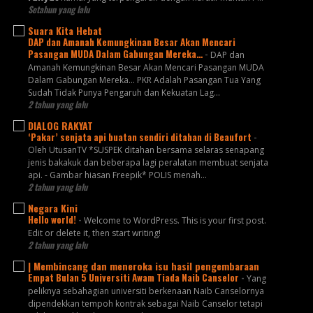
Setahun yang lalu
Suara Kita Hebat
DAP dan Amanah Kemungkinan Besar Akan Mencari
Pasangan MUDA Dalam Gabungan Mereka…
-
DAP dan
Amanah Kemungkinan Besar Akan Mencari Pasangan MUDA
Dalam Gabungan Mereka… PKR Adalah Pasangan Tua Yang
Sudah Tidak Punya Pengaruh dan Kekuatan Lag...
2 tahun yang lalu
DIALOG RAKYAT
‘Pakar’ senjata api buatan sendiri ditahan di Beaufort
-
Oleh UtusanTV *SUSPEK ditahan bersama selaras senapang
jenis bakakuk dan beberapa lagi peralatan membuat senjata
api. - Gambar hiasan Freepik* POLIS menah...
2 tahun yang lalu
Negara Kini
Hello world!
-
Welcome to WordPress. This is your first post.
Edit or delete it, then start writing!
2 tahun yang lalu
| Membincang dan meneroka isu hasil pengembaraan
Empat Bulan 5 Universiti Awam Tiada Naib Canselor
-
Yang
peliknya sebahagian universiti berkenaan Naib Canselornya
dipendekkan tempoh kontrak sebagai Naib Canselor tetapi