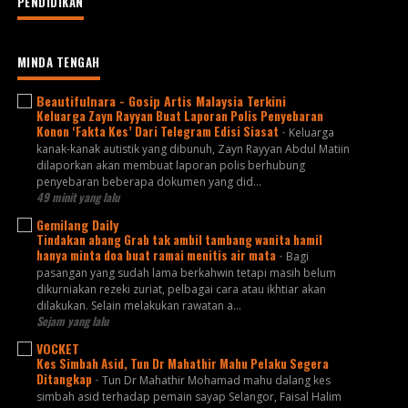
PENDIDIKAN
MINDA TENGAH
Beautifulnara - Gosip Artis Malaysia Terkini
Keluarga Zayn Rayyan Buat Laporan Polis Penyebaran
Konon ‘Fakta Kes’ Dari Telegram Edisi Siasat
-
Keluarga
kanak-kanak autistik yang dibunuh, Zayn Rayyan Abdul Matiin
dilaporkan akan membuat laporan polis berhubung
penyebaran beberapa dokumen yang did...
49 minit yang lalu
Gemilang Daily
Tindakan abang Grab tak ambil tambang wanita hamil
hanya minta doa buat ramai menitis air mata
-
Bagi
pasangan yang sudah lama berkahwin tetapi masih belum
dikurniakan rezeki zuriat, pelbagai cara atau ikhtiar akan
dilakukan. Selain melakukan rawatan a...
Sejam yang lalu
VOCKET
Kes Simbah Asid, Tun Dr Mahathir Mahu Pelaku Segera
Ditangkap
-
Tun Dr Mahathir Mohamad mahu dalang kes
simbah asid terhadap pemain sayap Selangor, Faisal Halim