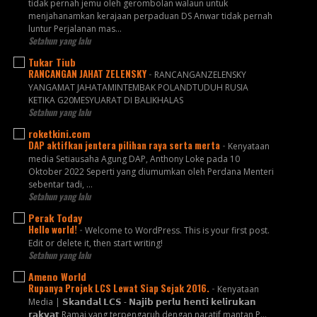
tidak pernah jemu oleh gerombolan walaun untuk
menjahanamkan kerajaan perpaduan DS Anwar tidak pernah
luntur Perjalanan mas...
Setahun yang lalu
Tukar Tiub
RANCANGAN JAHAT ZELENSKY
-
RANCANGANZELENSKY
YANGAMAT JAHATAMINTEMBAK POLANDTUDUH RUSIA
KETIKA G20MESYUARAT DI BALIKHALAS
Setahun yang lalu
roketkini.com
DAP aktifkan jentera pilihan raya serta merta
-
Kenyataan
media Setiausaha Agung DAP, Anthony Loke pada 10
Oktober 2022 Seperti yang diumumkan oleh Perdana Menteri
sebentar tadi, …
Setahun yang lalu
Perak Today
Hello world!
-
Welcome to WordPress. This is your first post.
Edit or delete it, then start writing!
Setahun yang lalu
Ameno World
Rupanya Projek LCS Lewat Siap Sejak 2016.
-
Kenyataan
Media | 𝗦𝗸𝗮𝗻𝗱𝗮𝗹 𝗟𝗖𝗦 - 𝗡𝗮𝗷𝗶𝗯 𝗽𝗲𝗿𝗹𝘂 𝗵𝗲𝗻𝘁𝗶 𝗸𝗲𝗹𝗶𝗿𝘂𝗸𝗮𝗻
𝗿𝗮𝗸𝘆𝗮𝘁 Ramai yang terpengaruh dengan naratif mantan P...