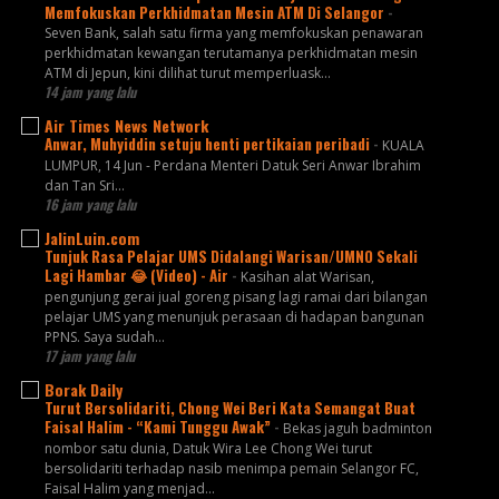
Memfokuskan Perkhidmatan Mesin ATM Di Selangor
-
Seven Bank, salah satu firma yang memfokuskan penawaran
perkhidmatan kewangan terutamanya perkhidmatan mesin
ATM di Jepun, kini dilihat turut memperluask...
14 jam yang lalu
Air Times News Network
Anwar, Muhyiddin setuju henti pertikaian peribadi
-
KUALA
LUMPUR, 14 Jun - Perdana Menteri Datuk Seri Anwar Ibrahim
dan Tan Sri…
16 jam yang lalu
JalinLuin.com
Tunjuk Rasa Pelajar UMS Didalangi Warisan/UMNO Sekali
Lagi Hambar 😂 (Video) - Air
-
Kasihan alat Warisan,
pengunjung gerai jual goreng pisang lagi ramai dari bilangan
pelajar UMS yang menunjuk perasaan di hadapan bangunan
PPNS. Saya sudah...
17 jam yang lalu
Borak Daily
Turut Bersolidariti, Chong Wei Beri Kata Semangat Buat
Faisal Halim - “Kami Tunggu Awak”
-
Bekas jaguh badminton
nombor satu dunia, Datuk Wira Lee Chong Wei turut
bersolidariti terhadap nasib menimpa pemain Selangor FC,
Faisal Halim yang menjad...