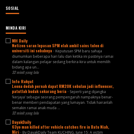
SOSIAL
MINDA KIRI
MH Daily
Netizen saran lepasan SPM elak ambil sains tulen di
universiti ini sebabnya
-
Keputusan SPM baru sahaja
diumumkan beberapa hari lalu dan ketika ini pastinya ramai
dalam kalangan pelajar sedang berkira-kira untuk memilih
bidang apa un...
32 minit yang lalu
Info Rakyat
Leona dedah pernah dapat RM20K sebulan jadi influencer,
patutlah budak sekarang beria
-
Seperti yang dijangka
‘kerjaya’ sebagai seorang pempengaruh nampaknya benar-
benar memberi pendapatan yang lumayan. Tidak hairanlah
semakin ramai anak muda ...
32 minit yang lalu
DayakDaily
63yo man killed after vehicle catches fire in Batu Niah,
Miri
-
By DayakDaily Team KUCHING, June 15: A victim