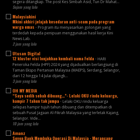
segera ditangkap. The post Kes Simbah Asid, Tun Dr Mahat...
Sejam yang lalu
Malaysiakini
Mkini akhiri jelajah kesedaran anti-scam pada program
warga emas
-
Program itu menyasarkan golongan yang
terdedah kepada penipuan menggunakan hasil kerja Kini
News Lab.
2 jam yang lalu
Utusan Digital
12 kluster visi lonjakkan kembali nama Felda
-
HARI
Peneroka Felda (HPF) 2024 yang dijadualkan berlangsung di
Taman Ekspo Pertanian Malaysia (MAEPS), Serdang, Selangor,
dari 12 hingga 14 Julai dijangk...
3 jam yang lalu
OH MY MEDIA
“Saya sedih sebab dibuang…”- Lelaki OKU rindu keluarga,
hampir 7 tahun tak jumpa
-
Lelaki OKU rindu keluarga
selepas hampir tujuh tahun dibuang dan ditempatkan di
sebuah Pusat Jagaan Al-Fikrah Malaysia yang terletak Kajang,
Selangor. Vide...
10 jam yang lalu
Amanz
Seven Bank Membuka Operasi Di Malaysia - Merancang