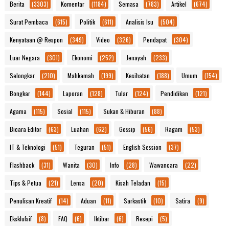
Berita
(3303)
Komentar
(1184)
Semasa
(783)
Artikel
(674)
Surat Pembaca
(615)
Politik
(611)
Analisis Isu
(504)
Kenyataan @ Respon
(349)
Video
(326)
Pendapat
(304)
Luar Negara
(301)
Ekonomi
(252)
Jenayah
(233)
Selongkar
(210)
Mahkamah
(199)
Kesihatan
(188)
Umum
(154)
Bongkar
(144)
Laporan
(128)
Tular
(124)
Pendidikan
(121)
Agama
(115)
Sosial
(115)
Sukan & Hiburan
(88)
Bicara Editor
(63)
Luahan
(62)
Gossip
(56)
Ragam
(53)
IT & Teknologi
(51)
Teguran
(51)
English Session
(37)
Flashback
(31)
Wanita
(30)
Info
(28)
Wawancara
(22)
Tips & Petua
(21)
Lensa
(20)
Kisah Teladan
(15)
Penulisan Kreatif
(14)
Aduan
(11)
Sarkastik
(10)
Satira
(9)
Eksklufsif
(8)
FAQ
(6)
Iktibar
(6)
Resepi
(5)