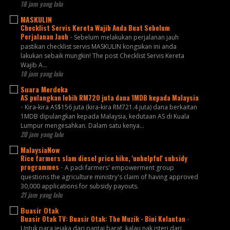
18 jam yang lalu
MASKULIN
Checklist Servis Kereta Wajib Anda Buat Sebelum
Perjalanan Jauh
-
Sebelum melakukan perjalanan jauh
pastikan checklist servis MASKULIN kongsikan ini anda
lakukan sebaik mungkin! The post Checklist Servis Kereta
Wajib A...
18 jam yang lalu
Suara Merdeka
AS pulangkan lebih RM720 juta dana 1MDB kepada Malaysia
-
Kira-kira AS$156 juta (kira-kira RM721.4 juta) dana berkaitan
1MDB dipulangkan kepada Malaysia, kedutaan AS di Kuala
Lumpur mengesahkan. Dalam satu kenya...
20 jam yang lalu
MalaysiaNow
Rice farmers slam diesel price hike, 'unhelpful' subsidy
programmes
-
A padi farmers' empowerment group
questions the agriculture ministry's claim of having approved
30,000 applications for subsidy payouts.
21 jam yang lalu
Buasir Otak
Buasir Otak TV: Buasir Otak: The Muzik - Bini Kelantan
-
Untuk para jejaka dari pantai barat, kalau nak isteri dari