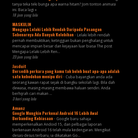
tanya teka teki bunga apa warna hitam? Jom tonton animasi
ini. Baca lagi »
18 jam yang lalu
MASKULIN
Mengapa Lelaki Lebih Rendah Daripada Pasangan
Sebenarnya Ada Banyak Kelebihan
-
Lelaki lebih rendah
pernah membuktikan, ketinggian bukan penghalang untuk
mencapai impian besar dan kejayaan luar biasa The post
Mengapa Lelaki Lebih Ren...
23 jam yang lalu
Jasduit
Bersedih perkara yang kamu tak boleh buat apa-apa adalah
satu kebodohan menipu diri
-
Cuba bayangkan anda ada
seorang kawan rapat sejak di bangku sekolah lagi. Bila dah
dewasa, masing-masing membawa haluan sendiri. Anda
berhijrah cari makan ...
3 hari yang lalu
Amanz
Google Mungkin Perkenal Android 16 Lebih Awal
Berbanding Kebiasaan
-
Google baru sahaja
memperkenalkan Andoid 15, dan pelbagai laporan
berkenaan Android 16 telah mula kedengaran. Mengikut
desas-desus terbaru, ia dikatakan Go...