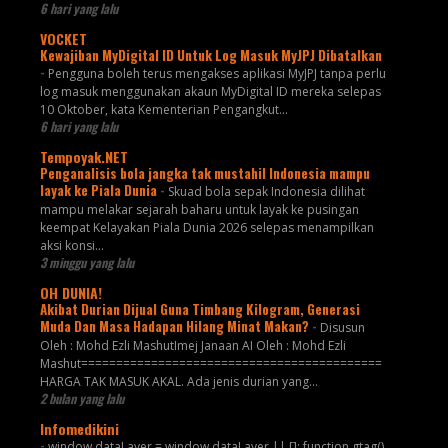
6 hari yang lalu
VOCKET
Kewajiban MyDigital ID Untuk Log Masuk MyJPJ Dibatalkan
-
Pengguna boleh terus mengakses aplikasi MyJPJ tanpa perlu
log masuk menggunakan akaun MyDigital ID mereka selepas
10 Oktober, kata Kementerian Pengangkut...
6 hari yang lalu
Tempoyak.NET
Penganalisis bola jangka tak mustahil Indonesia mampu
layak ke Piala Dunia
-
Skuad bola sepak Indonesia dilihat
mampu melakar sejarah baharu untuk layak ke pusingan
keempat Kelayakan Piala Dunia 2026 selepas menampilkan
aksi konsi...
3 minggu yang lalu
OH DUNIA!
Akibat Durian Dijual Guna Timbang Kilogram, Generasi
Muda Dan Masa Hadapan Hilang Minat Makan?
-
Disusun
Oleh : Mohd Ezli MashutImej Janaan AI Oleh : Mohd Ezli
Mashut===========================================
HARGA TAK MASUK AKAL. Ada jenis durian yang...
2 bulan yang lalu
Infomedikini
-
window.dataLayer = window.dataLayer || []; function gtag()