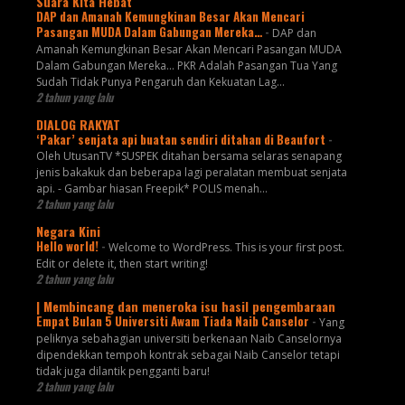
Suara Kita Hebat
DAP dan Amanah Kemungkinan Besar Akan Mencari
Pasangan MUDA Dalam Gabungan Mereka…
-
DAP dan
Amanah Kemungkinan Besar Akan Mencari Pasangan MUDA
Dalam Gabungan Mereka… PKR Adalah Pasangan Tua Yang
Sudah Tidak Punya Pengaruh dan Kekuatan Lag...
2 tahun yang lalu
DIALOG RAKYAT
‘Pakar’ senjata api buatan sendiri ditahan di Beaufort
-
Oleh UtusanTV *SUSPEK ditahan bersama selaras senapang
jenis bakakuk dan beberapa lagi peralatan membuat senjata
api. - Gambar hiasan Freepik* POLIS menah...
2 tahun yang lalu
Negara Kini
Hello world!
-
Welcome to WordPress. This is your first post.
Edit or delete it, then start writing!
2 tahun yang lalu
| Membincang dan meneroka isu hasil pengembaraan
Empat Bulan 5 Universiti Awam Tiada Naib Canselor
-
Yang
peliknya sebahagian universiti berkenaan Naib Canselornya
dipendekkan tempoh kontrak sebagai Naib Canselor tetapi
tidak juga dilantik pengganti baru!
2 tahun yang lalu