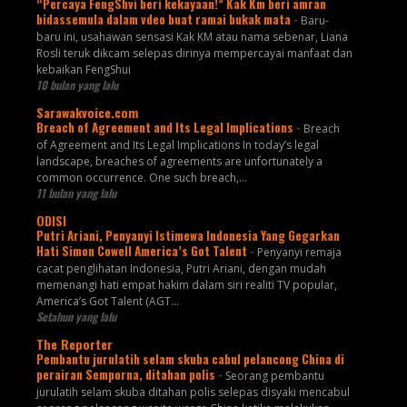
“Percaya FengShvi beri kekayaan!” Kak Km beri amran
bidassemula dalam vdeo buat ramai bukak mata
-
Baru-
baru ini, usahawan sensasi Kak KM atau nama sebenar, Liana
Rosli teruk dikcam selepas dirinya mempercayai manfaat dan
kebaikan FengShui
10 bulan yang lalu
Sarawakvoice.com
Breach of Agreement and Its Legal Implications
-
Breach
of Agreement and Its Legal Implications In today’s legal
landscape, breaches of agreements are unfortunately a
common occurrence. One such breach,...
11 bulan yang lalu
ODISI
Putri Ariani, Penyanyi Istimewa Indonesia Yang Gegarkan
Hati Simon Cowell America’s Got Talent
-
Penyanyi remaja
cacat penglihatan Indonesia, Putri Ariani, dengan mudah
memenangi hati empat hakim dalam siri realiti TV popular,
America’s Got Talent (AGT...
Setahun yang lalu
The Reporter
Pembantu jurulatih selam skuba cabul pelancong China di
perairan Semporna, ditahan polis
-
Seorang pembantu
jurulatih selam skuba ditahan polis selepas disyaki mencabul