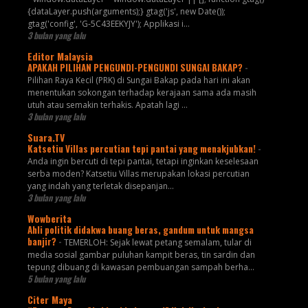
{dataLayer.push(arguments);} gtag('js', new Date());
gtag('config', 'G-5C43EEKYJY'); Applikasi i...
3 bulan yang lalu
Editor Malaysia
APAKAH PILIHAN PENGUNDI-PENGUNDI SUNGAI BAKAP?
-
Pilihan Raya Kecil (PRK) di Sungai Bakap pada hari ini akan
menentukan sokongan terhadap kerajaan sama ada masih
utuh atau semakin terhakis. Apatah lagi ...
3 bulan yang lalu
Suara.TV
Katsetiu Villas percutian tepi pantai yang menakjubkan!
-
Anda ingin bercuti di tepi pantai, tetapi inginkan keselesaan
serba moden? Katsetiu Villas merupakan lokasi percutian
yang indah yang terletak disepanjan...
3 bulan yang lalu
Wowberita
Ahli politik didakwa buang beras, gandum untuk mangsa
banjir?
-
TEMERLOH: Sejak lewat petang semalam, tular di
media sosial gambar puluhan kampit beras, tin sardin dan
tepung dibuang di kawasan pembuangan sampah berha...
5 bulan yang lalu
Citer Maya