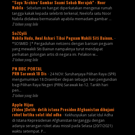
“Saya ‘Archive’ Gambar Suami Sebab Merajuk” - Noor
Nabila
-
Sebelum ini hangat diperkatakan mengenai rumah
tangga kakak kepada selebriti terkenal, Neelofa iaitu Noor
Nabila didakwa bermasalah apabila memadam gambar ...
2 tahun yang lalu
SoZCyili
Nabila Huda, Awal Ashari Tibai Peguam Wakili Siti Bainun.
-
*SOSMED |* Pergaduhan netizens dengan barisan peguam
yang mewakili Siti Bainun nampaknya turut mendapat
perhatian golongan artis di negara ini. Pelakon w...
2 tahun yang lalu
PN BBC PORTAL
PRN Sarawak 18 Dis
-
24 NOV: Suruhanjaya Pilihan Raya (SPR)
mengumumkan 18 Disember depan sebagai hari pengundian
bagi Pilihan Raya Negeri (PRN) Sarawak ke-12. Tarikh hari
pen...
2 tahun yang lalu
Apple Hijau
(Video )Detik- detik istana Presiden Afghanistan dihujani
roket ketika solat idul adha
-
Kekhusyukan salat Idul Adha
di Istana Kepresidenan Afghanistan terganggu dengan
adanya serangan roket atau missil pada Selasa (20/7/2021)
waktu setempat. P...