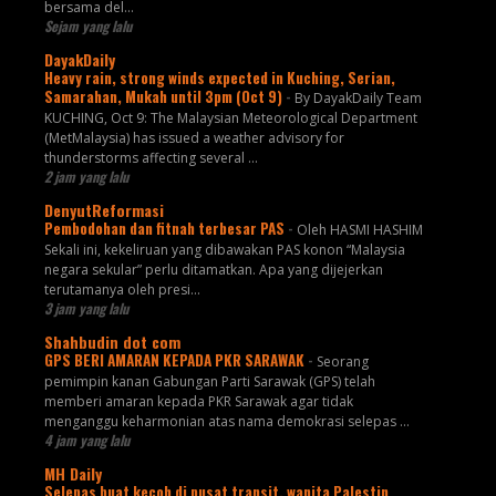
bersama del...
Sejam yang lalu
DayakDaily
Heavy rain, strong winds expected in Kuching, Serian,
Samarahan, Mukah until 3pm (Oct 9)
-
By DayakDaily Team
KUCHING, Oct 9: The Malaysian Meteorological Department
(MetMalaysia) has issued a weather advisory for
thunderstorms affecting several ...
2 jam yang lalu
DenyutReformasi
Pembodohan dan fitnah terbesar PAS
-
Oleh HASMI HASHIM
Sekali ini, kekeliruan yang dibawakan PAS konon “Malaysia
negara sekular” perlu ditamatkan. Apa yang dijejerkan
terutamanya oleh presi...
3 jam yang lalu
Shahbudin dot com
GPS BERI AMARAN KEPADA PKR SARAWAK
-
Seorang
pemimpin kanan Gabungan Parti Sarawak (GPS) telah
memberi amaran kepada PKR Sarawak agar tidak
menganggu keharmonian atas nama demokrasi selepas ...
4 jam yang lalu
MH Daily
Selepas buat kecoh di pusat transit, wanita Palestin