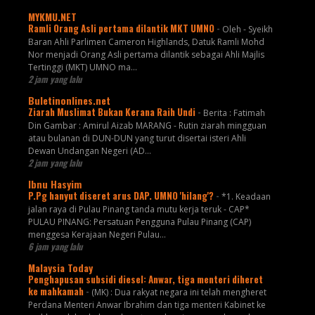
MYKMU.NET
Ramli Orang Asli pertama dilantik MKT UMNO
-
Oleh - Syeikh
Baran Ahli Parlimen Cameron Highlands, Datuk Ramli Mohd
Nor menjadi Orang Asli pertama dilantik sebagai Ahli Majlis
Tertinggi (MKT) UMNO ma...
2 jam yang lalu
Buletinonlines.net
Ziarah Muslimat Bukan Kerana Raih Undi
-
Berita : Fatimah
Din Gambar : Amirul Aizab MARANG - Rutin ziarah mingguan
atau bulanan di DUN-DUN yang turut disertai isteri Ahli
Dewan Undangan Negeri (AD...
2 jam yang lalu
Ibnu Hasyim
P.Pg hanyut diseret arus DAP. UMNO 'hilang'?
-
*1. Keadaan
jalan raya di Pulau Pinang tanda mutu kerja teruk - CAP*
PULAU PINANG: Persatuan Pengguna Pulau Pinang (CAP)
menggesa Kerajaan Negeri Pulau...
6 jam yang lalu
Malaysia Today
Penghapusan subsidi diesel: Anwar, tiga menteri diheret
ke mahkamah
-
(MK) : Dua rakyat negara ini telah mengheret
Perdana Menteri Anwar Ibrahim dan tiga menteri Kabinet ke