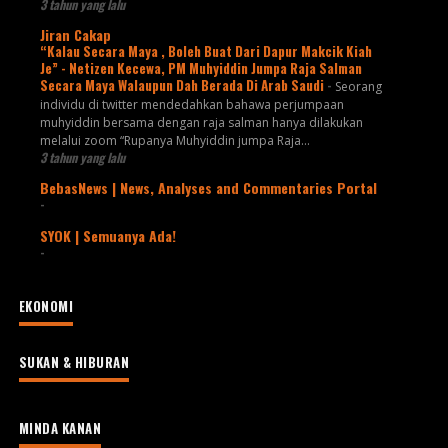
3 tahun yang lalu
Jiran Cakap
“Kalau Secara Maya , Boleh Buat Dari Dapur Makcik Kiah
Je” - Netizen Kecewa, PM Muhyiddin Jumpa Raja Salman
Secara Maya Walaupun Dah Berada Di Arab Saudi
-
Seorang
individu di twitter mendedahkan bahawa perjumpaan
muhyiddin bersama dengan raja salman hanya dilakukan
melalui zoom “Rupanya Muhyiddin jumpa Raja...
3 tahun yang lalu
BebasNews | News, Analyses and Commentaries Portal
-
SYOK | Semuanya Ada!
-
EKONOMI
SUKAN & HIBURAN
MINDA KANAN