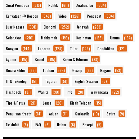
Surat Pembaca
(615)
Politik
(611)
Analisis Isu
(504)
Kenyataan @ Respon
(349)
Video
(326)
Pendapat
(304)
Luar Negara
(301)
Ekonomi
(252)
Jenayah
(233)
Selongkar
(210)
Mahkamah
(199)
Kesihatan
(188)
Umum
(154)
Bongkar
(144)
Laporan
(128)
Tular
(124)
Pendidikan
(121)
Agama
(115)
Sosial
(115)
Sukan & Hiburan
(88)
Bicara Editor
(63)
Luahan
(62)
Gossip
(56)
Ragam
(53)
IT & Teknologi
(51)
Teguran
(51)
English Session
(37)
Flashback
(31)
Wanita
(30)
Info
(28)
Wawancara
(22)
Tips & Petua
(21)
Lensa
(20)
Kisah Teladan
(15)
Penulisan Kreatif
(14)
Aduan
(11)
Sarkastik
(10)
Satira
(9)
Eksklufsif
(8)
FAQ
(6)
Iktibar
(6)
Resepi
(5)