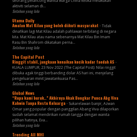
seorang pelancong wanita warga China ketika melakukan
aktiviti selaman di...
Setahun yang lalu
Utama Daily
Amalan Mat Kilau yang boleh diikuti masyarakat
-
Tidak
dinafikan lagi Mat Kilau adalah pahlawan terbilang di negara
kita. Mat Kilau atau nama sebenarnya Mat Kilau Bin Imam
Rasu Bin Shahrom dikatakan perna...
Setahun yang lalu
The Capital Post
Ringgit stabil, jangkaan kenaikan kecik kadar faedah AS
-
KUALA LUMPUR, 23 Nov 2022 (The Capital Post): Nilai ringgit
dibuka agak tinggi berbanding dolar AS hari ini, menjelang
pengeluaran minit Jawatankuasa Pas...
Setahun yang lalu
Global News
“Rupa kami buruk..” Akhirnya Akak Bongkar Punca Abg Viva
Kahwin Tanpa Restu Keluarga
-
Sukarelawan banjir, Azwan
Omar yang popular dengan panggilan Abang Viva dilaporkan
sudah selamat mendirikan rumah tangga dengan wanita
pilihan hatinya, Eva...
Setahun yang lalu
Trending All MHI