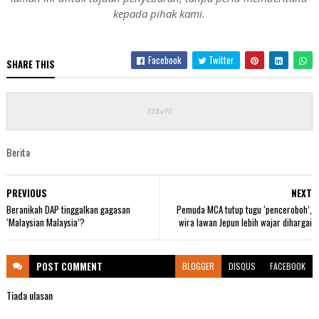
kepada pihak kami.
Facebook
Twitter
SHARE THIS
Berita
PREVIOUS
NEXT
Beranikah DAP tinggalkan gagasan
Pemuda MCA tutup tugu ‘penceroboh’,
‘Malaysian Malaysia’?
wira lawan Jepun lebih wajar dihargai
POST
COMMENT
BLOGGER
DISQUS
FACEBOOK
Tiada ulasan