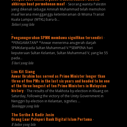
akhirnya buat permohonan maaf
-
Seorang wanita Palestin
yang dikenali sebagai Aminah Muhammad telah memohon
maaf kerana mengganggu ketenteraman di Wisma Transit
Kuala Lumpur (WTKL) baru-b...
Sehari yang lalu
.
Penganugerahan SPMK membawa signifikan tersendiri
-
*PENGAMATAN* *Anwar menerima anugerah darjah
SPMKdaripada Sultan Muhammad V.*SEMPENA hari
keputeraan Sultan Kelantan, Sultan Muhammad V, yang ke 55
pada...
5 hari yang lalu
Lim Kit Siang
Anwar Ibrahim has served as Prime Minister longer than
three of five PMs in the last six years and headed to be one
of the three longest of ten Prime Ministers in Malaysian
history
-
The results of the Makhota by-election in Kluang on
Saturday, following the victory of the Unity Government in
Nenggiri by-election in Kelantan, signifies ...
Seminggu yang lalu
The Scribe A Kadir Jasin
Orang Luar Pelopori Bank Digital Islam Pertama
-
8 bulan yang lalu