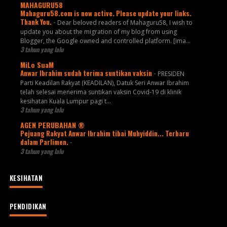
MAHAGURU58
Mahaguru58.com is now active. Please update your links.
Thank You.
-
Dear beloved readers of Mahaguru58, I wish to
update you about the migration of my blog from using
Blogger, the Google owned and controlled platform. [ima...
3 tahun yang lalu
MiLo SuaM
Anwar Ibrahim sudah terima suntikan vaksin
-
PRESIDEN
Parti Keadilan Rakyat (KEADILAN), Datuk Seri Anwar Ibrahim
telah selesai menerima suntikan vaksin Covid-19 di klinik
kesihatan Kuala Lumpur pagi t...
3 tahun yang lalu
AGEN PERUBAHAN ®
Pejuang Rakyat Anwar Ibrahim tibai Muhyiddin... Terbaru
dalam Parlimen.
-
3 tahun yang lalu
KESIHATAN
PENDIDIKAN