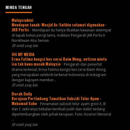
MINDA TENGAH
Malaysiakini
Mendapan tanah: Masjid As-Solihin selamat digunakan -
JKR Perlis
-
Mendapan itu hanya libatkan kawasan setempat
di tapak bekas perigi lama, maklum Pengarah JKR Perlis Ir
Norikhwan Abu Seman.
28 minit yang lalu
OH MY MEDIA
Erma Fatima kongsi kes cerai Baim Wong, netizen minta
isu tak bawa masuk Malaysia
-
Pengarah dan penerbit
drama terkenal, Erma Fatima kongsi kes cerai Baim Wong
yang merupakan selebriti terkenal Indonesia di Instagram
dengan kapsyen member...
32 minit yang lalu
Borak Daily
Kerajaan Pertimbang Tamatkan Subsidi Telur Ayam -
Mohamad Sabu
-
Penamatan subsidi telur ayam gred A, B
dan C sekiranya bekalan kembali pulih dan stabil sedang
dipertimbangkan oleh pihak kerajaan. Foto: Kosmo! Menurut
...
55 minit yang lalu