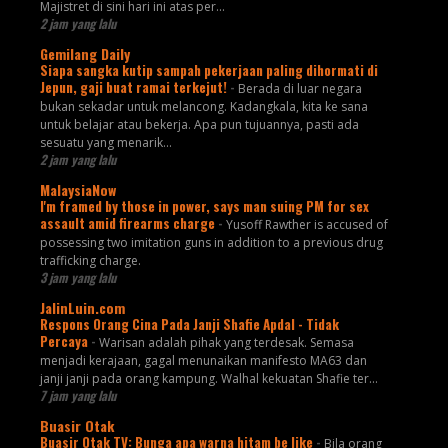
Majistret di sini hari ini atas per...
2 jam yang lalu
Gemilang Daily
Siapa sangka kutip sampah pekerjaan paling dihormati di
Jepun, gaji buat ramai terkejut!
-
Berada di luar negara
bukan sekadar untuk melancong. Kadangkala, kita ke sana
untuk belajar atau bekerja. Apa pun tujuannya, pasti ada
sesuatu yang menarik...
2 jam yang lalu
MalaysiaNow
I'm framed by those in power, says man suing PM for sex
assault amid firearms charge
-
Yusoff Rawther is accused of
possessing two imitation guns in addition to a previous drug
trafficking charge.
3 jam yang lalu
JalinLuin.com
Respons Orang Cina Pada Janji Shafie Apdal - Tidak
Percaya
-
Warisan adalah pihak yang terdesak. Semasa
menjadi kerajaan, gagal menunaikan manifesto MA63 dan
janji janji pada orang kampung. Walhal kekuatan Shafie ter...
7 jam yang lalu
Buasir Otak
Buasir Otak TV: Bunga apa warna hitam be like
-
Bila orang