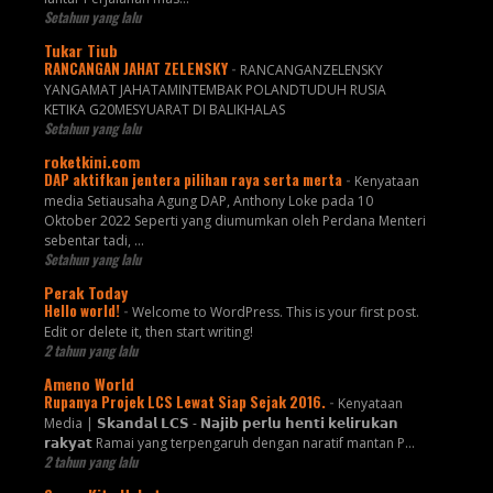
Setahun yang lalu
Tukar Tiub
RANCANGAN JAHAT ZELENSKY
-
RANCANGANZELENSKY
YANGAMAT JAHATAMINTEMBAK POLANDTUDUH RUSIA
KETIKA G20MESYUARAT DI BALIKHALAS
Setahun yang lalu
roketkini.com
DAP aktifkan jentera pilihan raya serta merta
-
Kenyataan
media Setiausaha Agung DAP, Anthony Loke pada 10
Oktober 2022 Seperti yang diumumkan oleh Perdana Menteri
sebentar tadi, …
Setahun yang lalu
Perak Today
Hello world!
-
Welcome to WordPress. This is your first post.
Edit or delete it, then start writing!
2 tahun yang lalu
Ameno World
Rupanya Projek LCS Lewat Siap Sejak 2016.
-
Kenyataan
Media | 𝗦𝗸𝗮𝗻𝗱𝗮𝗹 𝗟𝗖𝗦 - 𝗡𝗮𝗷𝗶𝗯 𝗽𝗲𝗿𝗹𝘂 𝗵𝗲𝗻𝘁𝗶 𝗸𝗲𝗹𝗶𝗿𝘂𝗸𝗮𝗻
𝗿𝗮𝗸𝘆𝗮𝘁 Ramai yang terpengaruh dengan naratif mantan P...
2 tahun yang lalu