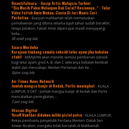
Beautifulnara - Gosip Artis Malaysia Terkini
“Dia Masih Pakai Walaupun Dah Cerai? Kesiannya..” - Tular
Video Fattah Amin Makan, Cincin Di Jari Manis Curi
Perhatian
-
Biarpun mahkamah telah memutuskan
perkahwinan yang dibina selama tujuh tahun sudah berakhir,
tetapi pelakon, Fattah Amin dipercayai masih menyayangi
beka...
58 minit yang lalu
Suara Merdeka
Kerajaan timbang semula subsidi telur ayam jika bekalan
stabil
-
KERAJAAN akan meneliti semula pemberian subsidi
bagi telur ayam gred A, B, dan C sekiranya bekalan kembali
stabil dan mencukupi. Menteri Pertanian dan Ke...
Sejam yang lalu
Air Times News Network
Jumlah mangsa banjir di Kedah, Perlis meningkat
-
KUALA
LUMPUR, 9 OKT - Jumlah mangsa banjir di Kedah dan Perlis
mencatatkan peningkatan,…
2 jam yang lalu
Utusan Digital
Yusoff Rawther didakwa miliki pistol palsu
-
KUALA LUMPUR:
Bekas pembantu penyelidik Perdana Menteri, Datuk Seri
Anwar Ibrahim, mengaku tidak bersalah di Mahkamah