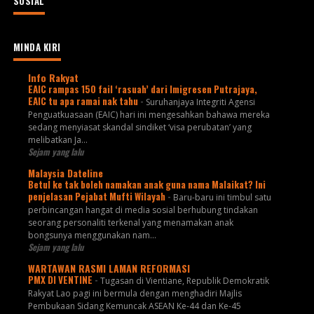
SOSIAL
MINDA KIRI
Info Rakyat
EAIC rampas 150 fail ‘rasuah’ dari Imigresen Putrajaya,
EAIC tu apa ramai nak tahu
-
Suruhanjaya Integriti Agensi
Penguatkuasaan (EAIC) hari ini mengesahkan bahawa mereka
sedang menyiasat skandal sindiket ‘visa perubatan’ yang
melibatkan Ja...
Sejam yang lalu
Malaysia Dateline
Betul ke tak boleh namakan anak guna nama Malaikat? Ini
penjelasan Pejabat Mufti Wilayah
-
Baru-baru ini timbul satu
perbincangan hangat di media sosial berhubung tindakan
seorang personaliti terkenal yang menamakan anak
bongsunya menggunakan nam...
Sejam yang lalu
WARTAWAN RASMI LAMAN REFORMASI
PMX DI VENTINE
-
Tugasan di Vientiane, Republik Demokratik
Rakyat Lao pagi ini bermula dengan menghadiri Majlis
Pembukaan Sidang Kemuncak ASEAN Ke-44 dan Ke-45