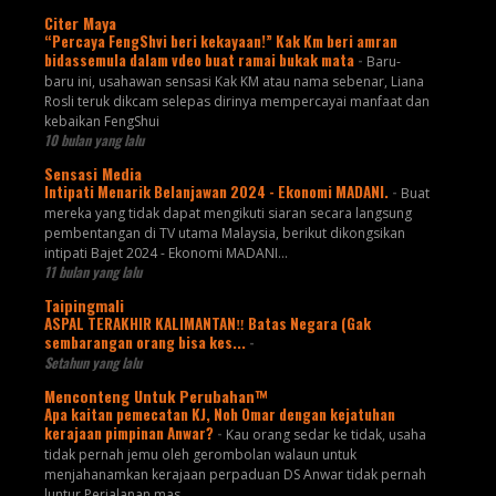
Citer Maya
“Percaya FengShvi beri kekayaan!” Kak Km beri amran
bidassemula dalam vdeo buat ramai bukak mata
-
Baru-
baru ini, usahawan sensasi Kak KM atau nama sebenar, Liana
Rosli teruk dikcam selepas dirinya mempercayai manfaat dan
kebaikan FengShui
10 bulan yang lalu
Sensasi Media
Intipati Menarik Belanjawan 2024 - Ekonomi MADANI.
-
Buat
mereka yang tidak dapat mengikuti siaran secara langsung
pembentangan di TV utama Malaysia, berikut dikongsikan
intipati Bajet 2024 - Ekonomi MADANI...
11 bulan yang lalu
Taipingmali
ASPAL TERAKHIR KALIMANTAN‼️ Batas Negara (Gak
sembarangan orang bisa kes...
-
Setahun yang lalu
Menconteng Untuk Perubahan™
Apa kaitan pemecatan KJ, Noh Omar dengan kejatuhan
kerajaan pimpinan Anwar?
-
Kau orang sedar ke tidak, usaha
tidak pernah jemu oleh gerombolan walaun untuk
menjahanamkan kerajaan perpaduan DS Anwar tidak pernah
luntur Perjalanan mas...