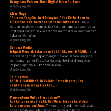
Orang Luar Pelopori Bank Digital Islam Pertama
-
6 bulan yang lalu
Citer Maya
“Percaya FengShvi beri kekayaan!” Kak Km beri amran
bidassemula dalam vdeo buat ramai bukak mata
-
Baru-
baru ini, usahawan sensasi Kak KM atau nama sebenar, Liana
Rosli teruk dikcam selepas dirinya mempercayai manfaat dan
kebaikan FengShui
8 bulan yang lalu
Sensasi Media
Intipati Menarik Belanjawan 2024 - Ekonomi MADANI.
-
Buat
mereka yang tidak dapat mengikuti siaran secara langsung
pembentangan di TV utama Malaysia, berikut dikongsikan
intipati Bajet 2024 - Ekonomi MADANI...
9 bulan yang lalu
Taipingmali
ASPAL TERAKHIR KALIMANTAN‼️ Batas Negara (Gak
sembarangan orang bisa kes...
-
9 bulan yang lalu
Menconteng Untuk Perubahan™
Apa kaitan pemecatan KJ, Noh Omar dengan kejatuhan
kerajaan pimpinan Anwar?
-
Kau orang sedar ke tidak, usaha
tidak pernah jemu oleh gerombolan walaun untuk