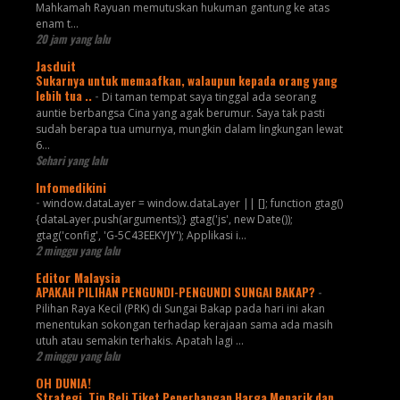
Mahkamah Rayuan memutuskan hukuman gantung ke atas
enam t...
20 jam yang lalu
Jasduit
Sukarnya untuk memaafkan, walaupun kepada orang yang
lebih tua ..
-
Di taman tempat saya tinggal ada seorang
auntie berbangsa Cina yang agak berumur. Saya tak pasti
sudah berapa tua umurnya, mungkin dalam lingkungan lewat
6...
Sehari yang lalu
Infomedikini
-
window.dataLayer = window.dataLayer || []; function gtag()
{dataLayer.push(arguments);} gtag('js', new Date());
gtag('config', 'G-5C43EEKYJY'); Applikasi i...
2 minggu yang lalu
Editor Malaysia
APAKAH PILIHAN PENGUNDI-PENGUNDI SUNGAI BAKAP?
-
Pilihan Raya Kecil (PRK) di Sungai Bakap pada hari ini akan
menentukan sokongan terhadap kerajaan sama ada masih
utuh atau semakin terhakis. Apatah lagi ...
2 minggu yang lalu
OH DUNIA!
Strategi, Tip Beli Tiket Penerbangan Harga Menarik dan