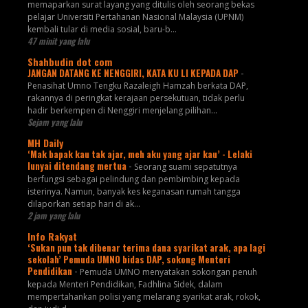
memaparkan surat layang yang ditulis oleh seorang bekas
pelajar Universiti Pertahanan Nasional Malaysia (UPNM)
kembali tular di media sosial, baru-b...
47 minit yang lalu
Shahbudin dot com
JANGAN DATANG KE NENGGIRI, KATA KU LI KEPADA DAP
-
Penasihat Umno Tengku Razaleigh Hamzah berkata DAP,
rakannya di peringkat kerajaan persekutuan, tidak perlu
hadir berkempen di Nenggiri menjelang pilihan...
Sejam yang lalu
MH Daily
‘Mak bapak kau tak ajar, meh aku yang ajar kau’ - Lelaki
lunyai ditendang mertua
-
Seorang suami sepatutnya
berfungsi sebagai pelindung dan pembimbing kepada
isterinya. Namun, banyak kes keganasan rumah tangga
dilaporkan setiap hari di ak...
2 jam yang lalu
Info Rakyat
‘Sukan pun tak dibenar terima dana syarikat arak, apa lagi
sekolah’ Pemuda UMNO bidas DAP, sokong Menteri
Pendidikan
-
Pemuda UMNO menyatakan sokongan penuh
kepada Menteri Pendidikan, Fadhlina Sidek, dalam
mempertahankan polisi yang melarang syarikat arak, rokok,