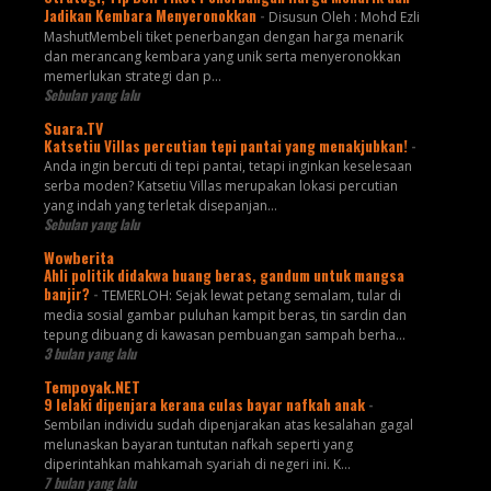
Jadikan Kembara Menyeronokkan
-
Disusun Oleh : Mohd Ezli
MashutMembeli tiket penerbangan dengan harga menarik
dan merancang kembara yang unik serta menyeronokkan
memerlukan strategi dan p...
Sebulan yang lalu
Suara.TV
Katsetiu Villas percutian tepi pantai yang menakjubkan!
-
Anda ingin bercuti di tepi pantai, tetapi inginkan keselesaan
serba moden? Katsetiu Villas merupakan lokasi percutian
yang indah yang terletak disepanjan...
Sebulan yang lalu
Wowberita
Ahli politik didakwa buang beras, gandum untuk mangsa
banjir?
-
TEMERLOH: Sejak lewat petang semalam, tular di
media sosial gambar puluhan kampit beras, tin sardin dan
tepung dibuang di kawasan pembuangan sampah berha...
3 bulan yang lalu
Tempoyak.NET
9 lelaki dipenjara kerana culas bayar nafkah anak
-
Sembilan individu sudah dipenjarakan atas kesalahan gagal
melunaskan bayaran tuntutan nafkah seperti yang
diperintahkan mahkamah syariah di negeri ini. K...
7 bulan yang lalu