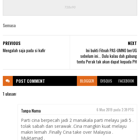
Semasa
PREVIOUS
NEXT
Mengalah saja pada si kafir
Ini bukti Fitnah PAS-UMNO berUG
sebelum ini... Dulu kalau dah gabung
tentu Perak tak akan dapat kepada PH
POST
COMMENT
BLOGGER
DISQUS
FACEBOOK
1 ulasan:
Tanpa Nama
6 Mac 2019 pada 2:39 PTG
Parti cina berpecah jadi 2 manakala parti melayu jadi 5 .
tolak sabah dan serawak .Cina mangkin kuat melayu
makin lemah .Finally Cina take over Malaysia .
Muktamad .