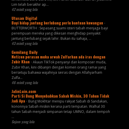
Lim telah berakhir ap...
42 minit yang lalu
Utusan Digital
Bayi hidap jantung berlubang perlu bantuan kewangan
-
BUTTERWORTH : Sepasang suami isteri tabah menjaga bayi
perempuan mereka yang dikesan menghidap penyakit
jantung berlubang sejak lahir. Bukan itu sahaja, ...
43 minit yang lalu
Gemilang Daily
Netizen perasan muka arwah Zulfarhan ada iras dengan
Zubir Khan
-
Akaun TikTok penyanyi dan komposer muda,
Zubir Khan, kini dibanjiri dengan komen orang ramai yang
bersetuju bahawa wajahnya seiras dengan Allahyarham
Zulfa...
46 minit yang lalu
JalinLuin.com
Parti Si Bung Menyebabkan Sabah Miskin, 30 Tahun Tidak
Jadi Apa
-
Bung Mokhtar menipu rakyat Sabah di Sandakan,
kononnya Sabah miskin kerana parti tempatan. Walhal 30
tahun Sabah menjadi simpanan tetap UMNO, dalam tempoh
...
Sejam yang lalu