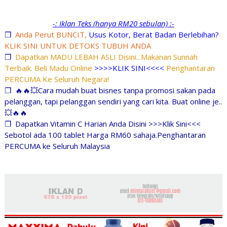
-: Iklan Teks (hanya RM20 sebulan) :-
❐
Anda Perut BUNCIT,
Usus Kotor, Berat Badan Berlebihan?
KLIK SINI UNTUK DETOKS TUBUH ANDA
❐
Dapatkan MADU LEBAH ASLI Disini...Makanan Sunnah
Terbaik. Beli Madu Online
>>>>KLIK SINI<<<<
Penghantaran
PERCUMA Ke Seluruh Negara!
❐
🔥🔥💥Cara mudah buat bisnes tanpa promosi sakan pada
pelanggan, tapi pelanggan sendiri yang cari kita. Buat online je..
💥🔥🔥
❐
Dapatkan Vitamin C Harian Anda Disini >>>Klik Sini<<<
Sebotol ada 100 tablet Harga RM60 sahaja.Penghantaran
PERCUMA ke Seluruh Malaysia