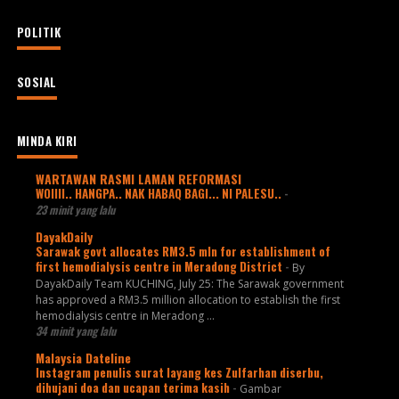
POLITIK
SOSIAL
MINDA KIRI
WARTAWAN RASMI LAMAN REFORMASI
WOIIII.. HANGPA.. NAK HABAQ BAGI... NI PALESU..
-
23 minit yang lalu
DayakDaily
Sarawak govt allocates RM3.5 mln for establishment of
first hemodialysis centre in Meradong District
-
By
DayakDaily Team KUCHING, July 25: The Sarawak government
has approved a RM3.5 million allocation to establish the first
hemodialysis centre in Meradong ...
34 minit yang lalu
Malaysia Dateline
Instagram penulis surat layang kes Zulfarhan diserbu,
dihujani doa dan ucapan terima kasih
-
Gambar