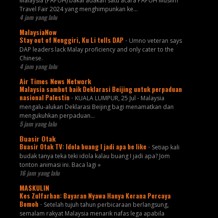
Malaysia (PAPUH) bakal adakan satu acara PAPUH Muslim
Travel Fair 2024 yang menghimpunkan ke...
4 jam yang lalu
MalaysiaNow
Stay out of Nenggiri, Ku Li tells DAP
-
Umno veteran says
DAP leaders lack Malay proficiency and only cater to the
Chinese.
4 jam yang lalu
Air Times News Network
Malaysia sambut baik Deklarasi Beijing untuk perpaduan
nasional Palestin
-
KUALA LUMPUR, 25 Jul - Malaysia
mengalu-alukan Deklarasi Beijing bagi menamatkan dan
mengukuhkan perpaduan…
5 jam yang lalu
Buasir Otak
Buasir Otak TV: Idola buang I jadi apa be like
-
Setiap kali
budak tanya teka teki idola kalau buang I jadi apa? Jom
tonton animasi ini. Baca lagi »
16 jam yang lalu
MASKULIN
Kes Zulfarhan: Bayaran Nyawa Hanya Kerana Percaya
Bomoh
-
Setelah tujuh tahun perbicaraan berlangsung,
semalam rakyat Malaysia menarik nafas lega apabila