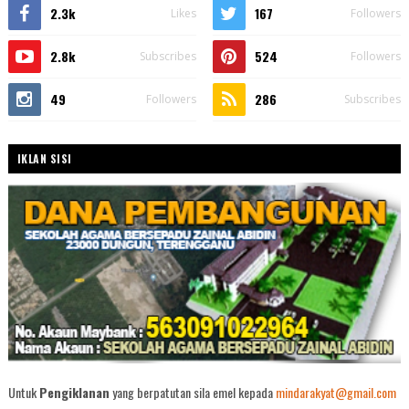
2.3k
167
Likes
Followers
2.8k
524
Subscribes
Followers
49
286
Followers
Subscribes
IKLAN SISI
Untuk
Pengiklanan
yang berpatutan sila emel kepada
mindarakyat@gmail.com