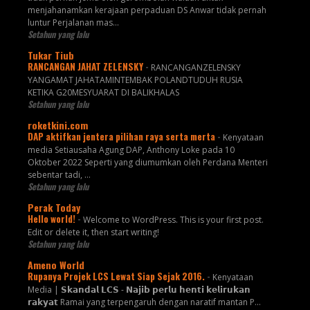
menjahanamkan kerajaan perpaduan DS Anwar tidak pernah
luntur Perjalanan mas...
Setahun yang lalu
Tukar Tiub
RANCANGAN JAHAT ZELENSKY
-
RANCANGANZELENSKY
YANGAMAT JAHATAMINTEMBAK POLANDTUDUH RUSIA
KETIKA G20MESYUARAT DI BALIKHALAS
Setahun yang lalu
roketkini.com
DAP aktifkan jentera pilihan raya serta merta
-
Kenyataan
media Setiausaha Agung DAP, Anthony Loke pada 10
Oktober 2022 Seperti yang diumumkan oleh Perdana Menteri
sebentar tadi, …
Setahun yang lalu
Perak Today
Hello world!
-
Welcome to WordPress. This is your first post.
Edit or delete it, then start writing!
Setahun yang lalu
Ameno World
Rupanya Projek LCS Lewat Siap Sejak 2016.
-
Kenyataan
Media | 𝗦𝗸𝗮𝗻𝗱𝗮𝗹 𝗟𝗖𝗦 - 𝗡𝗮𝗷𝗶𝗯 𝗽𝗲𝗿𝗹𝘂 𝗵𝗲𝗻𝘁𝗶 𝗸𝗲𝗹𝗶𝗿𝘂𝗸𝗮𝗻
𝗿𝗮𝗸𝘆𝗮𝘁 Ramai yang terpengaruh dengan naratif mantan P...