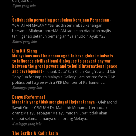
dan judi d...
2 jam yang lalu
.
Sallahuddin perunding penubuhan kerajaan Perpaduan
-
*CATATAN MALAM* *Saifuddin terhimbau kenangan
bersama Allahyarham.*MALAM tadi telah diadakan majlis
tahlil genap setahun pemergian *Salahuddin Ayub *23 ...
Sehari yang lalu
Lim Kit Siang
Malaysians must be encouraged to have global mindsets
to influence civilisational dialogues to prevent any war
between the great powers and to build international peace
and development
-
I thank Dato’ Seri Chan Kong Yew and Sdr
Tony Pua for Impian Malaysia Gallery. I am retired from DAP
politics but I agree with a PKR Member of Parliament t...
Seminggu yang lalu
DenyutReformasi
Mahathir yang tidak mengingati kejahatannya
-
Oleh Mohd
Sayuti Omar CEMUAH Dr. Mahathir Mohamad terhadap
orang Melayu sebagai "Melayu mudah lupa", tidak akan
dilupai selama-lamanya oleh orang Melayu...
4 minggu yang lalu
The Scribe A Kadir Jasin