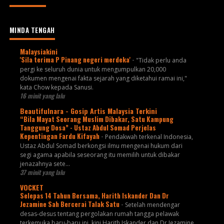
MINDA TENGAH
Malaysiakini
'Sila terima P Pinang negeri merdeka'
-
"Tidak perlu anda
pergi ke seluruh dunia untuk mengumpulkan 20,000
dokumen mengenai fakta sejarah yang diketahui ramai ini,"
kata Chow kepada Sanusi.
16 minit yang lalu
Beautifulnara - Gosip Artis Malaysia Terkini
“Bila Mayat Seorang Muslim Dibakar, Satu Kampung
Tanggung Dosa” - Ustaz Abdul Somad Perjelas
Kepentingan Fardu Kifayah
-
Pendakwah terkenal Indonesia,
Ustaz Abdul Somad berkongsi ilmu mengenai hukum dari
segi agama apabila seseorang itu memilih untuk dibakar
jenazahnya sete...
37 minit yang lalu
VOCKET
Selepas 14 Tahun Bersama, Harith Iskander Dan Dr
Jezamine Sah Bercerai Talak Satu
-
Setelah mendengar
desas-desus tentang pergolakan rumah tangga pelawak
terkemuka baru-baru ini, kini Harith Iskander dan Dr Jezamine