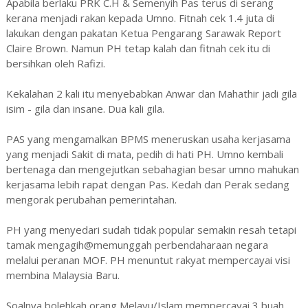
Apabila berlaku PRK C.H & Semenyih Pas terus di serang
kerana menjadi rakan kepada Umno. Fitnah cek 1.4 juta di
lakukan dengan pakatan Ketua Pengarang Sarawak Report
Claire Brown. Namun PH tetap kalah dan fitnah cek itu di
bersihkan oleh Rafizi.
Kekalahan 2 kali itu menyebabkan Anwar dan Mahathir jadi gila
isim - gila dan insane. Dua kali gila.
PAS yang mengamalkan BPMS meneruskan usaha kerjasama
yang menjadi Sakit di mata, pedih di hati PH. Umno kembali
bertenaga dan mengejutkan sebahagian besar umno mahukan
kerjasama lebih rapat dengan Pas. Kedah dan Perak sedang
mengorak perubahan pemerintahan.
PH yang menyedari sudah tidak popular semakin resah tetapi
tamak mengagih@memunggah perbendaharaan negara
melalui peranan MOF. PH menuntut rakyat mempercayai visi
membina Malaysia Baru.
Soalnya bolehkah orang Melayu/Islam mempercayai 3 buah