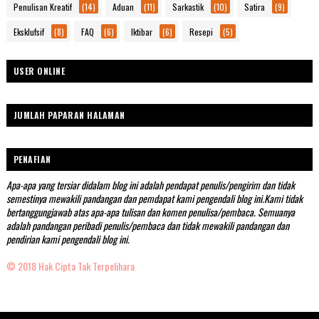
Penulisan Kreatif
(14)
Aduan
(11)
Sarkastik
(10)
Satira
(9)
Eksklufsif
(8)
FAQ
(6)
Iktibar
(6)
Resepi
(5)
USER ONLINE
JUMLAH PAPARAN HALAMAN
PENAFIAN
Apa-apa yang tersiar didalam blog ini adalah pendapat penulis/pengirim dan tidak
semestinya mewakili pandangan dan pemdapat kami pengendali blog ini.Kami tidak
bertanggungjawab atas apa-apa tulisan dan komen penulisa/pembaca. Semuanya
adalah pandangan peribadi penulis/pembaca dan tidak mewakili pandangan dan
pendirian kami pengendali blog ini.
© 2018 Hak Cipta Tak Terpelihara