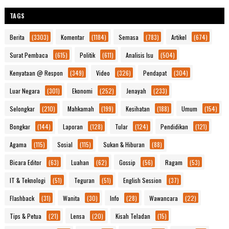
TAGS
Berita
(3303)
Komentar
(1184)
Semasa
(783)
Artikel
(674)
Surat Pembaca
(615)
Politik
(611)
Analisis Isu
(504)
Kenyataan @ Respon
(349)
Video
(326)
Pendapat
(304)
Luar Negara
(301)
Ekonomi
(252)
Jenayah
(233)
Selongkar
(210)
Mahkamah
(199)
Kesihatan
(188)
Umum
(154)
Bongkar
(144)
Laporan
(128)
Tular
(124)
Pendidikan
(121)
Agama
(115)
Sosial
(115)
Sukan & Hiburan
(88)
Bicara Editor
(63)
Luahan
(62)
Gossip
(56)
Ragam
(53)
IT & Teknologi
(51)
Teguran
(51)
English Session
(37)
Flashback
(31)
Wanita
(30)
Info
(28)
Wawancara
(22)
Tips & Petua
(21)
Lensa
(20)
Kisah Teladan
(15)