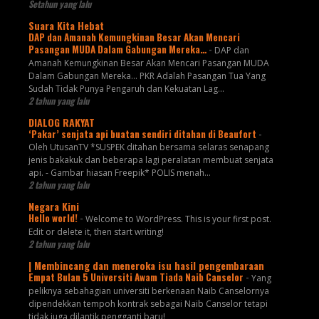
Setahun yang lalu
Suara Kita Hebat
DAP dan Amanah Kemungkinan Besar Akan Mencari
Pasangan MUDA Dalam Gabungan Mereka…
-
DAP dan
Amanah Kemungkinan Besar Akan Mencari Pasangan MUDA
Dalam Gabungan Mereka… PKR Adalah Pasangan Tua Yang
Sudah Tidak Punya Pengaruh dan Kekuatan Lag...
2 tahun yang lalu
DIALOG RAKYAT
‘Pakar’ senjata api buatan sendiri ditahan di Beaufort
-
Oleh UtusanTV *SUSPEK ditahan bersama selaras senapang
jenis bakakuk dan beberapa lagi peralatan membuat senjata
api. - Gambar hiasan Freepik* POLIS menah...
2 tahun yang lalu
Negara Kini
Hello world!
-
Welcome to WordPress. This is your first post.
Edit or delete it, then start writing!
2 tahun yang lalu
| Membincang dan meneroka isu hasil pengembaraan
Empat Bulan 5 Universiti Awam Tiada Naib Canselor
-
Yang
peliknya sebahagian universiti berkenaan Naib Canselornya
dipendekkan tempoh kontrak sebagai Naib Canselor tetapi
tidak juga dilantik pengganti baru!