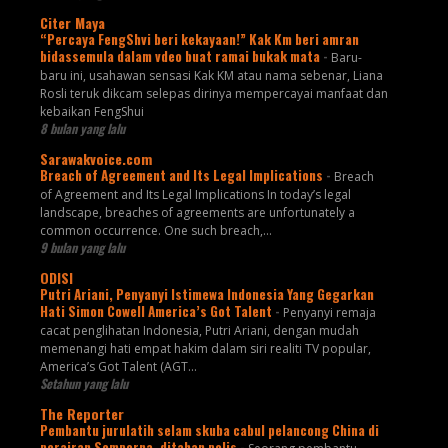
Citer Maya
“Percaya FengShvi beri kekayaan!” Kak Km beri amran
bidassemula dalam vdeo buat ramai bukak mata
-
Baru-
baru ini, usahawan sensasi Kak KM atau nama sebenar, Liana
Rosli teruk dikcam selepas dirinya mempercayai manfaat dan
kebaikan FengShui
8 bulan yang lalu
Sarawakvoice.com
Breach of Agreement and Its Legal Implications
-
Breach
of Agreement and Its Legal Implications In today’s legal
landscape, breaches of agreements are unfortunately a
common occurrence. One such breach,...
9 bulan yang lalu
ODISI
Putri Ariani, Penyanyi Istimewa Indonesia Yang Gegarkan
Hati Simon Cowell America’s Got Talent
-
Penyanyi remaja
cacat penglihatan Indonesia, Putri Ariani, dengan mudah
memenangi hati empat hakim dalam siri realiti TV popular,
America’s Got Talent (AGT...
Setahun yang lalu
The Reporter
Pembantu jurulatih selam skuba cabul pelancong China di
perairan Semporna, ditahan polis
-