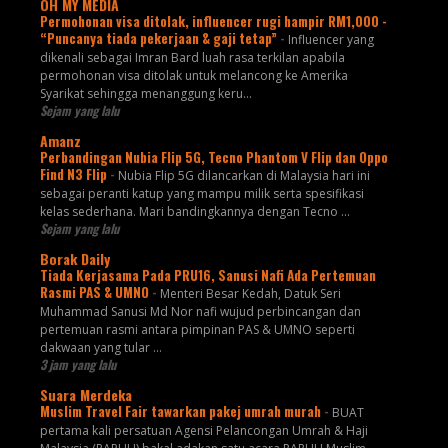
OH MY MEDIA
Permohonan visa ditolak, influencer rugi hampir RM1,000 -
“Puncanya tiada pekerjaan & gaji tetap”
-
Influencer yang
dikenali sebagai Imran Bard luah rasa terkilan apabila
permohonan visa ditolak untuk melancong ke Amerika
Syarikat sehingga menanggung keru...
Sejam yang lalu
Amanz
Perbandingan Nubia Flip 5G, Tecno Phantom V Flip dan Oppo
Find N3 Flip
-
Nubia Flip 5G dilancarkan di Malaysia hari ini
sebagai peranti katup yang mampu milik serta spesifikasi
kelas sederhana. Mari bandingkannya dengan Tecno ...
Sejam yang lalu
Borak Daily
Tiada Kerjasama Pada PRU16, Sanusi Nafi Ada Pertemuan
Rasmi PAS & UMNO
-
Menteri Besar Kedah, Datuk Seri
Muhammad Sanusi Md Nor nafi wujud perbincangan dan
pertemuan rasmi antara pimpinan PAS & UMNO seperti
dakwaan yang tular ...
3 jam yang lalu
Suara Merdeka
Muslim Travel Fair tawarkan pakej umrah murah
-
BUAT
pertama kali persatuan Agensi Pelancongan Umrah & Haji