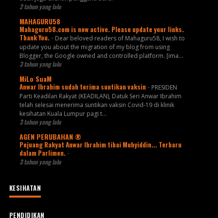
2 tahun yang lalu
MAHAGURU58
Mahaguru58.com is now active. Please update your links.
Thank You.
-
Dear beloved readers of Mahaguru58, I wish to
update you about the migration of my blog from using
Blogger, the Google owned and controlled platform. [ima...
3 tahun yang lalu
MiLo SuaM
Anwar Ibrahim sudah terima suntikan vaksin
-
PRESIDEN
Parti Keadilan Rakyat (KEADILAN), Datuk Seri Anwar Ibrahim
telah selesai menerima suntikan vaksin Covid-19 di klinik
kesihatan Kuala Lumpur pagi t...
3 tahun yang lalu
AGEN PERUBAHAN ®
Pejuang Rakyat Anwar Ibrahim tibai Muhyiddin... Terbaru
dalam Parlimen.
-
3 tahun yang lalu
KESIHATAN
PENDIDIKAN