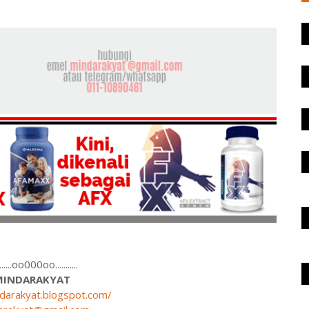
........oo000oo...........
MINDARAKYAT
ndarakyat.blogspot.com/