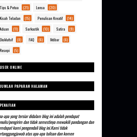
Tips & Petua
(21)
Lensa
(20)
Kisah Teladan
(15)
Penulisan Kreatif
(14)
Aduan
(11)
Sarkastik
(10)
Satira
(9)
Eksklufsif
(8)
FAQ
(6)
Iktibar
(6)
Resepi
(5)
USER ONLINE
JUMLAH PAPARAN HALAMAN
PENAFIAN
a-apa yang tersiar didalam blog ini adalah pendapat
nulis/pengirim dan tidak semestinya mewakili pandangan dan
mdapat kami pengendali blog ini.Kami tidak
rtanggungjawab atas apa-apa tulisan dan komen