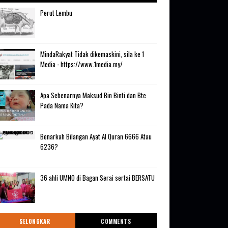
Perut Lembu
MindaRakyat Tidak dikemaskini, sila ke 1
Media - https://www.1media.my/
Apa Sebenarnya Maksud Bin Binti dan Bte
Pada Nama Kita?
Benarkah Bilangan Ayat Al Quran 6666 Atau
6236?
36 ahli UMNO di Bagan Serai sertai BERSATU
SELONGKAR
COMMENTS