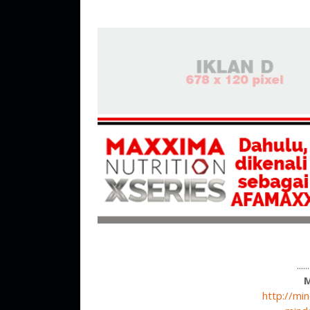
....
http://mi