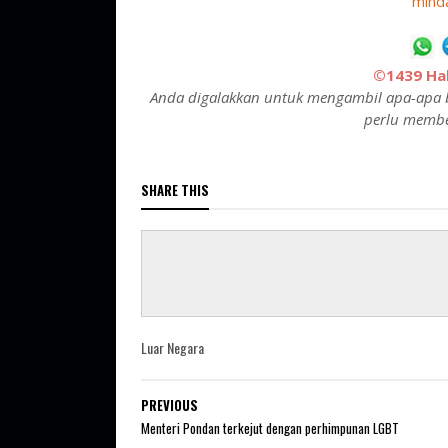
mind
©1439 Hak
Anda digalakkan untuk mengambil apa-apa b
perlu membe
SHARE THIS
Luar Negara
PREVIOUS
Menteri Pondan terkejut dengan perhimpunan LGBT