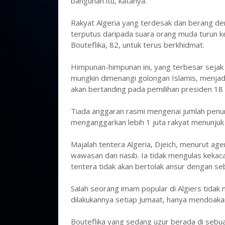
bangunan itu, katanya.
Rakyat Algeria yang terdesak dan berang de
terputus daripada suara orang muda turun ke
Bouteflika, 82, untuk terus berkhidmat.
Himpunan-himpunan ini, yang terbesar sejak
mungkin dimenangi golongan Islamis, menjad
akan bertanding pada pemilihan presiden 18 A
Tiada anggaran rasmi mengenai jumlah penunj
menganggarkan lebih 1 juta rakyat menunjuk 
Majalah tentera Algeria, Djeich, menurut age
wawasan dan nasib. Ia tidak mengulas kekaca
tentera tidak akan bertolak ansur dengan s
Salah seorang imam popular di Algiers tidak
dilakukannya setiap Jumaat, hanya mendoakan
Bouteflika yang sedang uzur berada di sebuah