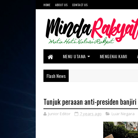
HOME
ABOUT US
CONTACT US
MENU UTAMA
MENGENAI KAMI
Flash News
Tunjuk peraaan anti-presiden banjiri
Junior Editor
7 years ago
Luar Negara