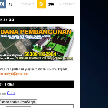
49
286
Followers
Subscribes
IKLAN SISI
ntuk
Pengiklanan
yang berpatutan sila emel kepada
indarakyat@gmail.com
CHIT CHAT