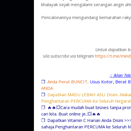
khalayak sejak mengalami serangan angin a
Pencalonannya mengundang kemarahan rakyat
Untuk dapatkan be
sila subscribe via telegram
https://t.me/mind
-: Iklan Te
❐
Anda Perut BUNCIT,
Usus Kotor, Berat B
ANDA
❐
Dapatkan MADU LEBAH ASLI Disini...Makan
Penghantaran PERCUMA Ke Seluruh Negara!
❐
🔥🔥💥Cara mudah buat bisnes tanpa prom
cari kita. Buat online je..💥🔥🔥
❐
Dapatkan Vitamin C Harian Anda Disini >>
sahaja.Penghantaran PERCUMA ke Seluruh M