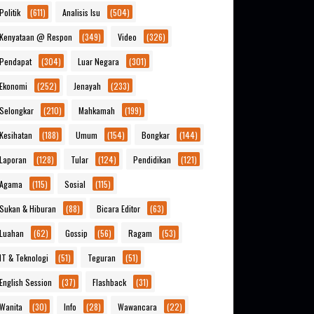
Politik
(611)
Analisis Isu
(504)
Kenyataan @ Respon
(349)
Video
(326)
Pendapat
(304)
Luar Negara
(301)
Ekonomi
(252)
Jenayah
(233)
Selongkar
(210)
Mahkamah
(199)
Kesihatan
(188)
Umum
(154)
Bongkar
(144)
Laporan
(128)
Tular
(124)
Pendidikan
(121)
Agama
(115)
Sosial
(115)
Sukan & Hiburan
(88)
Bicara Editor
(63)
Luahan
(62)
Gossip
(56)
Ragam
(53)
IT & Teknologi
(51)
Teguran
(51)
English Session
(37)
Flashback
(31)
Wanita
(30)
Info
(28)
Wawancara
(22)