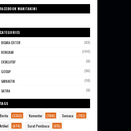
FACEBOOK WANITAKINI
CATEGORIES
(63)
BICARA EDITOR
(144)
BONGKAR
(8)
EKSKLUFSIF
(56)
GOSSIP
(10)
SARKASTIK
(9)
SATIRA
TAGS
Berita
(3303)
Komentar
(1184)
Semasa
(783)
Artikel
(674)
Surat Pembaca
(615)