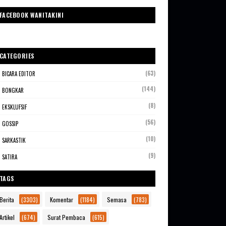
FACEBOOK WANITAKINI
CATEGORIES
(63)
BICARA EDITOR
(144)
BONGKAR
(8)
EKSKLUFSIF
(56)
GOSSIP
(10)
SARKASTIK
(9)
SATIRA
TAGS
Berita
(3303)
Komentar
(1184)
Semasa
(783)
Artikel
(674)
Surat Pembaca
(615)