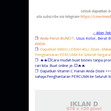
Untuk dapatkan be
sila subscribe via telegram
https://t.me/mind
-: Iklan Te
❐
Anda Perut BUNCIT,
Usus Kotor, Berat B
ANDA
❐
Dapatkan MADU LEBAH ASLI Disini...Makan
Penghantaran PERCUMA Ke Seluruh Negara!
❐
🔥🔥💥Cara mudah buat bisnes tanpa prom
cari kita. Buat online je..💥🔥🔥
❐
Dapatkan Vitamin C Harian Anda Disini >>
sahaja.Penghantaran PERCUMA ke Seluruh M