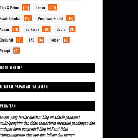
Tips & Petua
(21)
Lensa
(20)
Kisah Teladan
(15)
Penulisan Kreatif
(14)
Aduan
(11)
Sarkastik
(10)
Satira
(9)
Eksklufsif
(8)
FAQ
(6)
Iktibar
(6)
Resepi
(5)
USER ONLINE
JUMLAH PAPARAN HALAMAN
PENAFIAN
a-apa yang tersiar didalam blog ini adalah pendapat
nulis/pengirim dan tidak semestinya mewakili pandangan dan
mdapat kami pengendali blog ini.Kami tidak
rtanggungjawab atas apa-apa tulisan dan komen