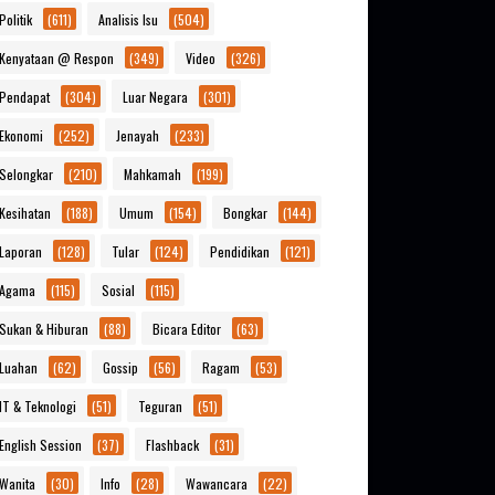
Politik
(611)
Analisis Isu
(504)
Kenyataan @ Respon
(349)
Video
(326)
Pendapat
(304)
Luar Negara
(301)
Ekonomi
(252)
Jenayah
(233)
Selongkar
(210)
Mahkamah
(199)
Kesihatan
(188)
Umum
(154)
Bongkar
(144)
Laporan
(128)
Tular
(124)
Pendidikan
(121)
Agama
(115)
Sosial
(115)
Sukan & Hiburan
(88)
Bicara Editor
(63)
Luahan
(62)
Gossip
(56)
Ragam
(53)
IT & Teknologi
(51)
Teguran
(51)
English Session
(37)
Flashback
(31)
Wanita
(30)
Info
(28)
Wawancara
(22)