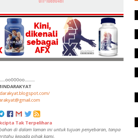
........oo000oo...........
MINDARAKYAT
ndarakyat.blogspot.com/
arakyat@gmail.com
cipta Tak Terpelihara
ahan di dalam laman ini untuk tujuan penyebaran, tanpa
ritahu kepada pihak kami.