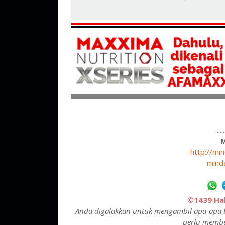
....
http://mi
mind
©1439 Hak
Anda digalakkan untuk mengambil apa-apa b
perlu membe