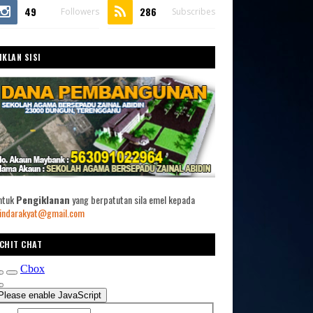
49
286
Followers
Subscribes
IKLAN SISI
ntuk
Pengiklanan
yang berpatutan sila emel kepada
indarakyat@gmail.com
CHIT CHAT