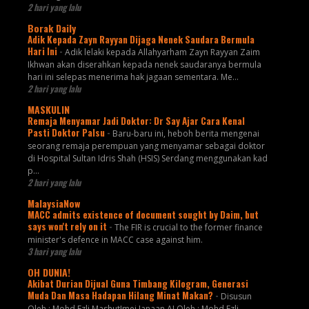
2 hari yang lalu
Borak Daily
Adik Kepada Zayn Rayyan Dijaga Nenek Saudara Bermula
Hari Ini
-
Adik lelaki kepada Allahyarham Zayn Rayyan Zaim
Ikhwan akan diserahkan kepada nenek saudaranya bermula
hari ini selepas menerima hak jagaan sementara. Me...
2 hari yang lalu
MASKULIN
Remaja Menyamar Jadi Doktor: Dr Say Ajar Cara Kenal
Pasti Doktor Palsu
-
Baru-baru ini, heboh berita mengenai
seorang remaja perempuan yang menyamar sebagai doktor
di Hospital Sultan Idris Shah (HSIS) Serdang menggunakan kad
p...
2 hari yang lalu
MalaysiaNow
MACC admits existence of document sought by Daim, but
says won't rely on it
-
The FIR is crucial to the former finance
minister's defence in MACC case against him.
3 hari yang lalu
OH DUNIA!
Akibat Durian Dijual Guna Timbang Kilogram, Generasi
Muda Dan Masa Hadapan Hilang Minat Makan?
-
Disusun
Oleh : Mohd Ezli MashutImej Janaan AI Oleh : Mohd Ezli