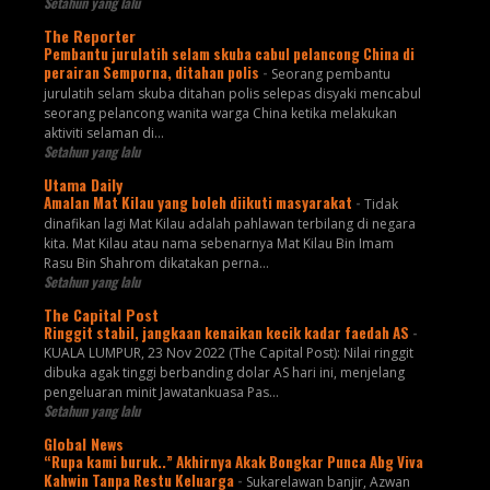
Setahun yang lalu
The Reporter
Pembantu jurulatih selam skuba cabul pelancong China di
perairan Semporna, ditahan polis
-
Seorang pembantu
jurulatih selam skuba ditahan polis selepas disyaki mencabul
seorang pelancong wanita warga China ketika melakukan
aktiviti selaman di...
Setahun yang lalu
Utama Daily
Amalan Mat Kilau yang boleh diikuti masyarakat
-
Tidak
dinafikan lagi Mat Kilau adalah pahlawan terbilang di negara
kita. Mat Kilau atau nama sebenarnya Mat Kilau Bin Imam
Rasu Bin Shahrom dikatakan perna...
Setahun yang lalu
The Capital Post
Ringgit stabil, jangkaan kenaikan kecik kadar faedah AS
-
KUALA LUMPUR, 23 Nov 2022 (The Capital Post): Nilai ringgit
dibuka agak tinggi berbanding dolar AS hari ini, menjelang
pengeluaran minit Jawatankuasa Pas...
Setahun yang lalu
Global News
“Rupa kami buruk..” Akhirnya Akak Bongkar Punca Abg Viva
Kahwin Tanpa Restu Keluarga
-
Sukarelawan banjir, Azwan