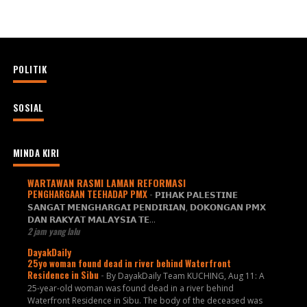
POLITIK
SOSIAL
MINDA KIRI
WARTAWAN RASMI LAMAN REFORMASI
PENGHARGAAN TEEHADAP PMX
-
𝗣𝗜𝗛𝗔𝗞 𝗣𝗔𝗟𝗘𝗦𝗧𝗜𝗡𝗘
𝗦𝗔𝗡𝗚𝗔𝗧 𝗠𝗘𝗡𝗚𝗛𝗔𝗥𝗚𝗔𝗜 𝗣𝗘𝗡𝗗𝗜𝗥𝗜𝗔𝗡, 𝗗𝗢𝗞𝗢𝗡𝗚𝗔𝗡 𝗣𝗠𝗫
𝗗𝗔𝗡 𝗥𝗔𝗞𝗬𝗔𝗧 𝗠𝗔𝗟𝗔𝗬𝗦𝗜𝗔 𝗧𝗘...
2 jam yang lalu
DayakDaily
25yo woman found dead in river behind Waterfront
Residence in Sibu
-
By DayakDaily Team KUCHING, Aug 11: A
25-year-old woman was found dead in a river behind
Waterfront Residence in Sibu. The body of the deceased was