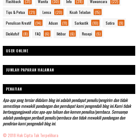
Flashback
(31)
Wanita
(30)
Info
(28)
Wawancara
(22)
Tips & Petua
(21)
Lensa
(20)
Kisah Teladan
(15)
Penulisan Kreatif
(14)
Aduan
(11)
Sarkastik
(10)
Satira
(9)
Eksklufsif
(8)
FAQ
(6)
Iktibar
(6)
Resepi
(5)
USER ONLINE
JUMLAH PAPARAN HALAMAN
PENAFIAN
Apa-apa yang tersiar didalam blog ini adalah pendapat penulis/pengirim dan tidak
semestinya mewakili pandangan dan pemdapat kami pengendali blog ini.Kami tidak
bertanggungjawab atas apa-apa tulisan dan komen penulisa/pembaca. Semuanya
adalah pandangan peribadi penulis/pembaca dan tidak mewakili pandangan dan
pendirian kami pengendali blog ini.
© 2018 Hak Cipta Tak Terpelihara