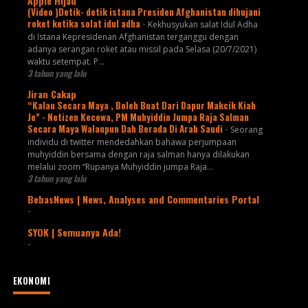
Apple Hijau
(Video )Detik- detik istana Presiden Afghanistan dihujani
roket ketika solat idul adha
-
Kekhusyukan salat Idul Adha
di Istana Kepresidenan Afghanistan terganggu dengan
adanya serangan roket atau missil pada Selasa (20/7/2021)
waktu setempat. P...
3 tahun yang lalu
Jiran Cakap
“Kalau Secara Maya , Boleh Buat Dari Dapur Makcik Kiah
Je” - Netizen Kecewa, PM Muhyiddin Jumpa Raja Salman
Secara Maya Walaupun Dah Berada Di Arab Saudi
-
Seorang
individu di twitter mendedahkan bahawa perjumpaan
muhyiddin bersama dengan raja salman hanya dilakukan
melalui zoom “Rupanya Muhyiddin jumpa Raja...
3 tahun yang lalu
BebasNews | News, Analyses and Commentaries Portal
-
SYOK | Semuanya Ada!
-
EKONOMI