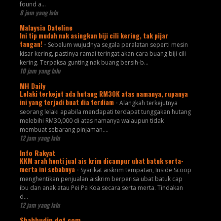
found a...
8 jam yang lalu
Malaysia Dateline
Ini tip mudah nak asingkan biji cili kering, tak pijar
tangan!
-
Sebelum wujudnya segala peralatan seperti mesin
kisar kering, pastinya ramai teringat akan cara buang biji cili
kering. Terpaksa gunting nak buang bersih-b...
10 jam yang lalu
MH Daily
Lelaki terkejut ada hutang RM30K atas namanya, rupanya
ini yang terjadi buat dia terdiam
-
Alangkah terkejutnya
seorang lelaki apabila mendapati terdapat tunggakan hutang
melebihi RM30,000 di atas namanya walaupun tidak
membuat sebarang pinjaman....
12 jam yang lalu
Info Rakyat
KKM arah henti jual ais krim dicampur ubat batuk serta-
merta ini sebabnya
-
Syarikat aiskrim tempatan, Inside Scoop
menghentikan penjualan aiskrim berperisa ubat batuk cap
ibu dan anak atau Pei Pa Koa secara serta merta. Tindakan
d...
12 jam yang lalu
Shahbudin dot com