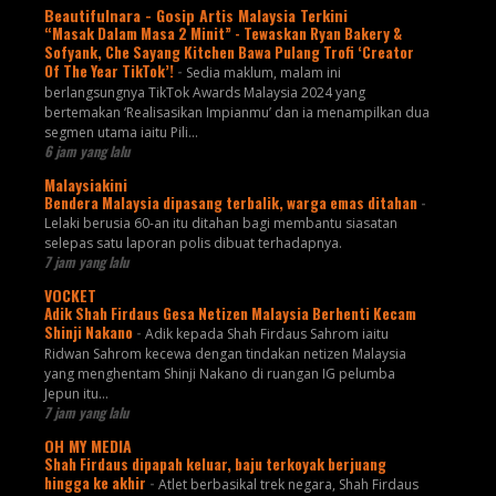
Beautifulnara - Gosip Artis Malaysia Terkini
“Masak Dalam Masa 2 Minit” - Tewaskan Ryan Bakery &
Sofyank, Che Sayang Kitchen Bawa Pulang Trofi ‘Creator
Of The Year TikTok’!
-
Sedia maklum, malam ini
berlangsungnya TikTok Awards Malaysia 2024 yang
bertemakan ‘Realisasikan Impianmu’ dan ia menampilkan dua
segmen utama iaitu Pili...
6 jam yang lalu
Malaysiakini
Bendera Malaysia dipasang terbalik, warga emas ditahan
-
Lelaki berusia 60-an itu ditahan bagi membantu siasatan
selepas satu laporan polis dibuat terhadapnya.
7 jam yang lalu
VOCKET
Adik Shah Firdaus Gesa Netizen Malaysia Berhenti Kecam
Shinji Nakano
-
Adik kepada Shah Firdaus Sahrom iaitu
Ridwan Sahrom kecewa dengan tindakan netizen Malaysia
yang menghentam Shinji Nakano di ruangan IG pelumba
Jepun itu...
7 jam yang lalu
OH MY MEDIA
Shah Firdaus dipapah keluar, baju terkoyak berjuang
hingga ke akhir
-
Atlet berbasikal trek negara, Shah Firdaus