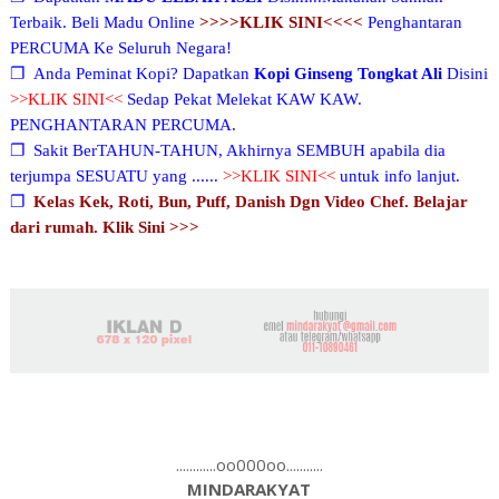
Terbaik. Beli Madu Online
>>>>KLIK SINI<<<<
Penghantaran
PERCUMA Ke Seluruh Negara!
❐
Anda Peminat Kopi? Dapatkan
Kopi Ginseng Tongkat Ali
Disini
>>KLIK SINI<<
Sedap Pekat Melekat KAW KAW.
PENGHANTARAN PERCUMA.
❐
Sakit BerTAHUN-TAHUN, Akhirnya SEMBUH apabila dia
terjumpa SESUATU yang ......
>>KLIK SINI<<
untuk info lanjut.
❐
Kelas Kek, Roti, Bun, Puff, Danish Dgn Video Chef. Belajar
dari rumah. Klik Sini >>>
............oo000oo...........
MINDARAKYAT