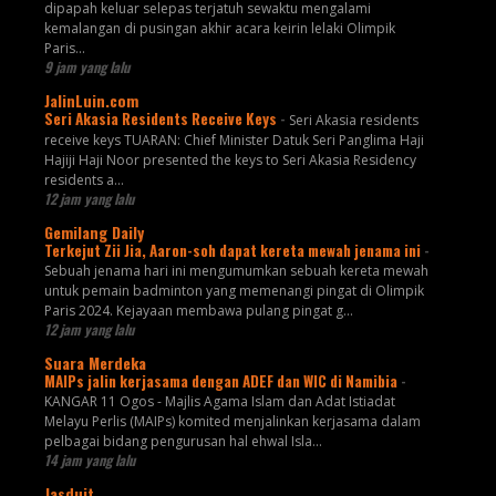
dipapah keluar selepas terjatuh sewaktu mengalami
kemalangan di pusingan akhir acara keirin lelaki Olimpik
Paris...
9 jam yang lalu
JalinLuin.com
Seri Akasia Residents Receive Keys
-
Seri Akasia residents
receive keys TUARAN: Chief Minister Datuk Seri Panglima Haji
Hajiji Haji Noor presented the keys to Seri Akasia Residency
residents a...
12 jam yang lalu
Gemilang Daily
Terkejut Zii Jia, Aaron-soh dapat kereta mewah jenama ini
-
Sebuah jenama hari ini mengumumkan sebuah kereta mewah
untuk pemain badminton yang memenangi pingat di Olimpik
Paris 2024. Kejayaan membawa pulang pingat g...
12 jam yang lalu
Suara Merdeka
MAIPs jalin kerjasama dengan ADEF dan WIC di Namibia
-
KANGAR 11 Ogos - Majlis Agama Islam dan Adat Istiadat
Melayu Perlis (MAIPs) komited menjalinkan kerjasama dalam
pelbagai bidang pengurusan hal ehwal Isla...
14 jam yang lalu
Jasduit