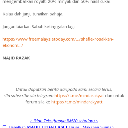
mengembalikan royalti 20% minyak dan 50% hasil cukai.
Kalau dah janji, tunaikan sahaja.
Jangan biarkan Sabah ketinggalan lagi.
https://www.freemalaysiatoday.com/…/shafie-rosakkan-
ekonom…/
NAJIB RAZAK
Untuk dapatkan berita daripada kami secara terus,
sila subscribe via telegram
https://t.me/mindarakyat
dan untuk
forum sila ke
https://t.me/mindarakyatt
-: Iklan Teks (hanya RM20 sebulan) :-
❐
Dapatkan
MADU LEBAH ASLI
Disini...Makanan Sunnah