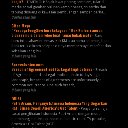
banjir?
-
TEMERLOH: Sejak lewat petang semalam, tular di
media sosial gambar puluhan kampit beras, tin sardin dan
tepung dibuang di kawasan pembuangan sampah berha...
3 bulan yang lalu
Citer Maya
“Percaya FengShvi beri kekayaan!” Kak Km beri amran
bidassemula dalam vdeo buat ramai bukak mata
-
Baru-
baru ini, usahawan sensasi Kak KM atau nama sebenar, Liana
Rosli teruk dikcam selepas dirinya mempercayai manfaat dan
kebaikan FengShui
8 bulan yang lalu
Sarawakvoice.com
Breach of Agreement and Its Legal Implications
-
Breach
of Agreement and Its Legal Implications In today’s legal
landscape, breaches of agreements are unfortunately a
common occurrence. One such breach,...
9 bulan yang lalu
ODISI
Putri Ariani, Penyanyi Istimewa Indonesia Yang Gegarkan
Hati Simon Cowell America’s Got Talent
-
Penyanyi remaja
cacat penglihatan Indonesia, Putri Ariani, dengan mudah
memenangi hati empat hakim dalam siri realiti TV popular,
America’s Got Talent (AGT...