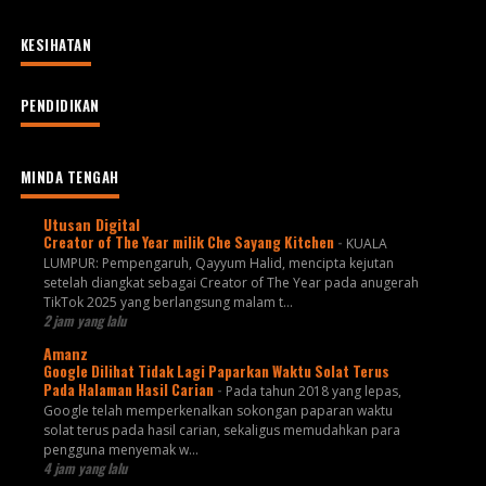
KESIHATAN
PENDIDIKAN
MINDA TENGAH
Utusan Digital
Creator of The Year milik Che Sayang Kitchen
-
KUALA
LUMPUR: Pempengaruh, Qayyum Halid, mencipta kejutan
setelah diangkat sebagai Creator of The Year pada anugerah
TikTok 2025 yang berlangsung malam t...
2 jam yang lalu
Amanz
Google Dilihat Tidak Lagi Paparkan Waktu Solat Terus
Pada Halaman Hasil Carian
-
Pada tahun 2018 yang lepas,
Google telah memperkenalkan sokongan paparan waktu
solat terus pada hasil carian, sekaligus memudahkan para
pengguna menyemak w...
4 jam yang lalu