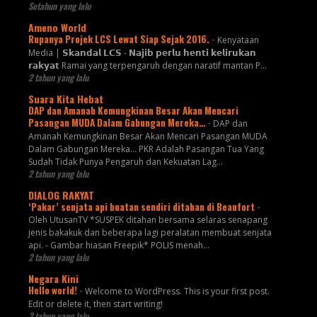
Setahun yang lalu
Ameno World
Rupanya Projek LCS Lewat Siap Sejak 2016.
-
Kenyataan
Media | 𝗦𝗸𝗮𝗻𝗱𝗮𝗹 𝗟𝗖𝗦 - 𝗡𝗮𝗷𝗶𝗯 𝗽𝗲𝗿𝗹𝘂 𝗵𝗲𝗻𝘁𝗶 𝗸𝗲𝗹𝗶𝗿𝘂𝗸𝗮𝗻
𝗿𝗮𝗸𝘆𝗮𝘁 Ramai yang terpengaruh dengan naratif mantan P...
2 tahun yang lalu
Suara Kita Hebat
DAP dan Amanah Kemungkinan Besar Akan Mencari
Pasangan MUDA Dalam Gabungan Mereka…
-
DAP dan
Amanah Kemungkinan Besar Akan Mencari Pasangan MUDA
Dalam Gabungan Mereka… PKR Adalah Pasangan Tua Yang
Sudah Tidak Punya Pengaruh dan Kekuatan Lag...
2 tahun yang lalu
DIALOG RAKYAT
‘Pakar’ senjata api buatan sendiri ditahan di Beaufort
-
Oleh UtusanTV *SUSPEK ditahan bersama selaras senapang
jenis bakakuk dan beberapa lagi peralatan membuat senjata
api. - Gambar hiasan Freepik* POLIS menah...
2 tahun yang lalu
Negara Kini
Hello world!
-
Welcome to WordPress. This is your first post.
Edit or delete it, then start writing!
2 tahun yang lalu