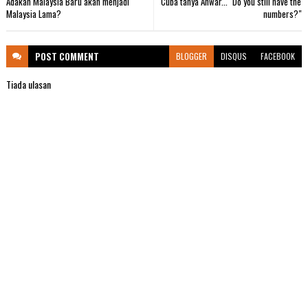
Adakah Malaysia Baru akan menjadi
Cuba tanya Anwar..." Do you still have the
Malaysia Lama?
numbers?"
POST
COMMENT
BLOGGER
DISQUS
FACEBOOK
Tiada ulasan