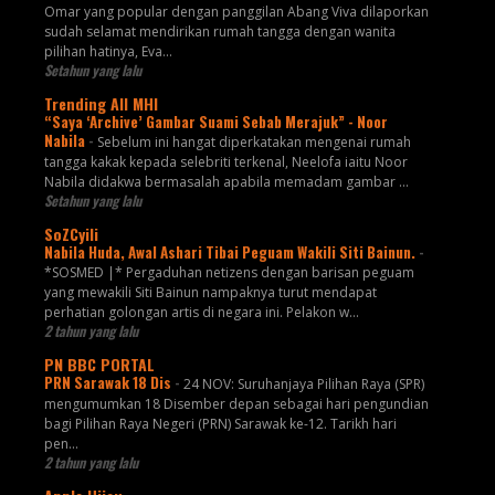
Omar yang popular dengan panggilan Abang Viva dilaporkan
sudah selamat mendirikan rumah tangga dengan wanita
pilihan hatinya, Eva...
Setahun yang lalu
Trending All MHI
“Saya ‘Archive’ Gambar Suami Sebab Merajuk” - Noor
Nabila
-
Sebelum ini hangat diperkatakan mengenai rumah
tangga kakak kepada selebriti terkenal, Neelofa iaitu Noor
Nabila didakwa bermasalah apabila memadam gambar ...
Setahun yang lalu
SoZCyili
Nabila Huda, Awal Ashari Tibai Peguam Wakili Siti Bainun.
-
*SOSMED |* Pergaduhan netizens dengan barisan peguam
yang mewakili Siti Bainun nampaknya turut mendapat
perhatian golongan artis di negara ini. Pelakon w...
2 tahun yang lalu
PN BBC PORTAL
PRN Sarawak 18 Dis
-
24 NOV: Suruhanjaya Pilihan Raya (SPR)
mengumumkan 18 Disember depan sebagai hari pengundian
bagi Pilihan Raya Negeri (PRN) Sarawak ke-12. Tarikh hari
pen...
2 tahun yang lalu