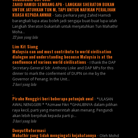
ZAHID HAMIDI SEMBANG APA - LANGKAH SHERATON BUKAN
UNTUK JATUHKAN TUN M, TAPI UNTUK NAFIKAN PERALIHAN
KUASA KEPADA ANWAR
-
Satu perkara yang Zahid Hamidi
barangkali lupa atau boleh jadi sengaja buat-buat lupa ialah
Langkah Sheraton bukanlah untuk menjatuhkan Tun Mahathir
Moha...
22 jam yang lalu
Lim Kit Siang
Malaysia can and must contribute to world civilisation
dialogue and understanding because Malaysia is at the
confluence of various world civilisations
-
I thank the DAP
Secretary-General Sdr. Anthony Loke and DAP MPs for this
dinner to mark the conferment of DUPN on me by the
Governor of Penang. In the Unit...
2 hari yang lalu
.
Pirake Nenggiri beri beberapa petunjuk awal
-
*ULASAN
AWAL NENGGERI * *Azmawi Fikri *GHALIBNYA dalam pilihan
raya kecil, parti yang memerintah akan menang. Pengundi
akan lebih berpihak kepada parti p...
3 hari yang lalu
DenyutReformasi
Mahathir yang tidak mengingati kejahatannya
-
Oleh Mohd