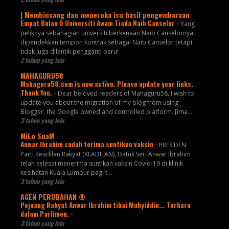
| Membincang dan meneroka isu hasil pengembaraan
Empat Bulan 5 Universiti Awam Tiada Naib Canselor
-
Yang
peliknya sebahagian universiti berkenaan Naib Canselornya
dipendekkan tempoh kontrak sebagai Naib Canselor tetapi
tidak juga dilantik pengganti baru!
2 tahun yang lalu
MAHAGURU58
Mahaguru58.com is now active. Please update your links.
Thank You.
-
Dear beloved readers of Mahaguru58, I wish to
update you about the migration of my blog from using
Blogger, the Google owned and controlled platform. [ima...
3 tahun yang lalu
MiLo SuaM
Anwar Ibrahim sudah terima suntikan vaksin
-
PRESIDEN
Parti Keadilan Rakyat (KEADILAN), Datuk Seri Anwar Ibrahim
telah selesai menerima suntikan vaksin Covid-19 di klinik
kesihatan Kuala Lumpur pagi t...
3 tahun yang lalu
AGEN PERUBAHAN ®
Pejuang Rakyat Anwar Ibrahim tibai Muhyiddin... Terbaru
dalam Parlimen.
-
3 tahun yang lalu