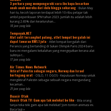
3 perkara yang mempengaruhi cara ibu bapa besarkan
anak-anak mereka dari dulu hingga sekarang
-
Bulan May
hari tu, kecoh laporan terdapat lebih 10 ribu pelajar tak
ambil peperiksaan SPM tahun 2023. Jumlah itu adalah lebih
kurang 2.65% dari keseluruhan...
16 jam yang lalu
Tempoyak.NET
Alat sulit tersangkut palang, atlet lompat bergalah ini
dapat tawaran RM1.1 juta
-
Atlet lompat bergalah dari
Perancis yang bertanding di Sukan Olimpik Paris 2024 baru-
baru ini mengalami kekalahan yang mengejutkan kerana alat
sulitnya t...
17 jam yang lalu
Air Times News Network
Iktiraf Palestin sebagai negara, Norway dan Israel
bertegang urat
-
OSLO, 11 OGOS - Keputusan Norway untuk
mengiktiraf Palestin sebagai sebuah negara mengundang
kecaman…
21 jam yang lalu
Buasir Otak
Buasir Otak TV: Gam apa tak melekat be like
-
Bila orang
tanya teka teki gam apa tak melekat? Jom tonton animasi ini.
Baca lagi »