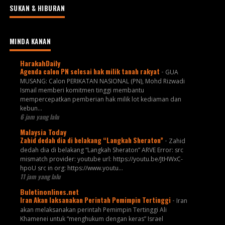
SUKAN & HIBURAN
MINDA KANAN
HarakahDaily
Agenda calon PN selesai hak milik tanah rakyat
-
GUA
MUSANG: Calon PERIKATAN NASIONAL (PN), Mohd Rizwadi
Ismail memberi komitmen tinggi membantu
mempercepatkan pemberian hak milik lot kediaman dan
kebun...
6 jam yang lalu
Malaysia Today
Zahid dedah dia di belakang “Langkah Sheraton”
-
Zahid
dedah dia di belakang “Langkah Sheraton” ARVE Error: src
mismatch provider: youtube url: https://youtu.be/JtHWxC-
hpoU src in org: https://www.youtu...
11 jam yang lalu
Buletinonlines.net
Iran Akan laksanakan Perintah Pemimpin Tertinggi
-
Iran
akan melaksanakan perintah Pemimpin Tertinggi Ali
Khamenei untuk “menghukum dengan keras” Israel