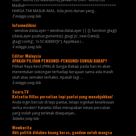
Mashut===========================================
HARGA TAK MASUK AKAL. Ada jenis durian yang...
2 minggu yang lalu
Infomedikini
-
window.dataLayer = window.dataLayer || []; function gtag()
{dataLayer.push(arguments);} gtag('js', new Date());
gtag('config', 'G-5C43EEKYJY'); Applikasi i...
4 minggu yang lalu
Editor Malaysia
APAKAH PILIHAN PENGUNDI-PENGUNDI SUNGAI BAKAP?
-
Pilihan Raya Kecil (PRK) di Sungai Bakap pada hari ini akan
menentukan sokongan terhadap kerajaan sama ada masih
utuh atau semakin terhakis. Apatah lagi ...
5 minggu yang lalu
Suara.TV
Katsetiu Villas percutian tepi pantai yang menakjubkan!
-
Anda ingin bercuti di tepi pantai, tetapi inginkan keselesaan
serba moden? Katsetiu Villas merupakan lokasi percutian
yang indah yang terletak disepanjan...
Sebulan yang lalu
Wowberita
Ahli politik didakwa buang beras, gandum untuk mangsa