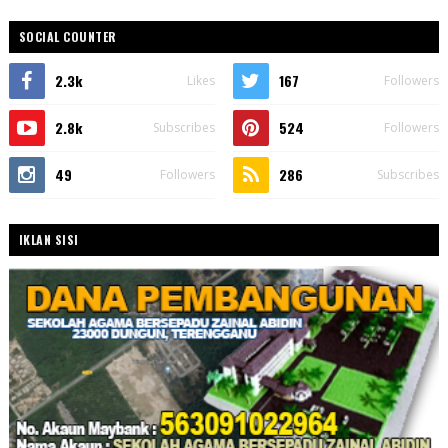
SOCIAL COUNTER
2.3k
167
Likes
Followers
2.8k
524
Subscribes
Followers
49
286
Followers
Subscribes
IKLAN SISI