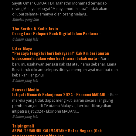
Sayuti Omar CEMUAH Dr. Mahathir Mohamad terhadap
orang Melayu sebagai "Melayu mudah lupa", tidak akan
dilupai selama-lamanya oleh orang Melayu...
Sebulan yang lalu
The Scribe A Kadir Jasin
Orang Luar Pelopori Bank Digital Islam Pertama
-
6 bulan yang lalu
Citer Maya
“Percaya FengShvi beri kekayaan!” Kak Km beri amran
bidassemula dalam vdeo buat ramai bukak mata
-
Baru-
baru ini, usahawan sensasi Kak KM atau nama sebenar, Liana
Rosli teruk dikcam selepas dirinya mempercayai manfaat dan
kebaikan FengShui
8 bulan yang lalu
Sensasi Media
Intipati Menarik Belanjawan 2024 - Ekonomi MADANI.
-
Buat
mereka yang tidak dapat mengikuti siaran secara langsung
pembentangan di TV utama Malaysia, berikut dikongsikan
intipati Bajet 2024 - Ekonomi MADANI...
9 bulan yang lalu
Taipingmali
ASPAL TERAKHIR KALIMANTAN‼️ Batas Negara (Gak
sembarangan orang bisa kes...
-