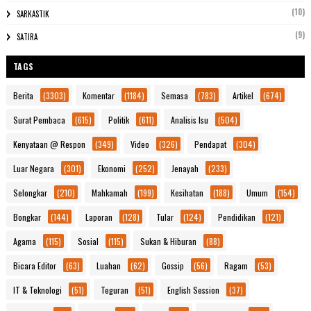
(10)
SARKASTIK
(9)
SATIRA
TAGS
Berita
(3303)
Komentar
(1184)
Semasa
(783)
Artikel
(674)
Surat Pembaca
(615)
Politik
(611)
Analisis Isu
(504)
Kenyataan @ Respon
(349)
Video
(326)
Pendapat
(304)
Luar Negara
(301)
Ekonomi
(252)
Jenayah
(233)
Selongkar
(210)
Mahkamah
(199)
Kesihatan
(188)
Umum
(154)
Bongkar
(144)
Laporan
(128)
Tular
(124)
Pendidikan
(121)
Agama
(115)
Sosial
(115)
Sukan & Hiburan
(88)
Bicara Editor
(63)
Luahan
(62)
Gossip
(56)
Ragam
(53)
IT & Teknologi
(51)
Teguran
(51)
English Session
(37)