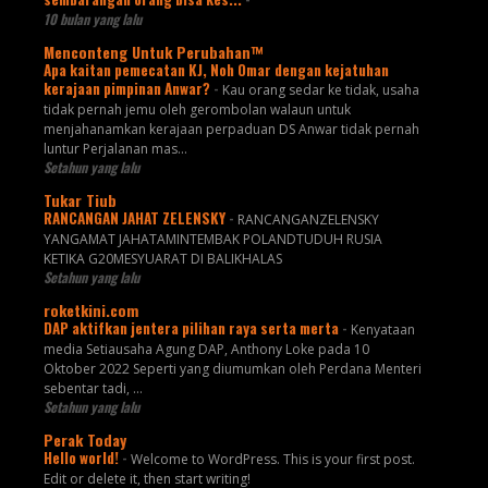
10 bulan yang lalu
Menconteng Untuk Perubahan™
Apa kaitan pemecatan KJ, Noh Omar dengan kejatuhan
kerajaan pimpinan Anwar?
-
Kau orang sedar ke tidak, usaha
tidak pernah jemu oleh gerombolan walaun untuk
menjahanamkan kerajaan perpaduan DS Anwar tidak pernah
luntur Perjalanan mas...
Setahun yang lalu
Tukar Tiub
RANCANGAN JAHAT ZELENSKY
-
RANCANGANZELENSKY
YANGAMAT JAHATAMINTEMBAK POLANDTUDUH RUSIA
KETIKA G20MESYUARAT DI BALIKHALAS
Setahun yang lalu
roketkini.com
DAP aktifkan jentera pilihan raya serta merta
-
Kenyataan
media Setiausaha Agung DAP, Anthony Loke pada 10
Oktober 2022 Seperti yang diumumkan oleh Perdana Menteri
sebentar tadi, …
Setahun yang lalu
Perak Today
Hello world!
-
Welcome to WordPress. This is your first post.
Edit or delete it, then start writing!