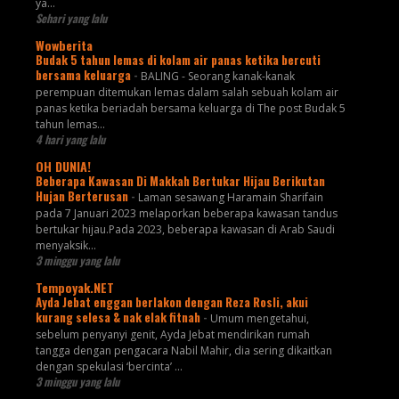
ya...
Sehari yang lalu
Wowberita
Budak 5 tahun lemas di kolam air panas ketika bercuti
bersama keluarga
-
BALING - Seorang kanak-kanak
perempuan ditemukan lemas dalam salah sebuah kolam air
panas ketika beriadah bersama keluarga di The post Budak 5
tahun lemas...
4 hari yang lalu
OH DUNIA!
Beberapa Kawasan Di Makkah Bertukar Hijau Berikutan
Hujan Berterusan
-
Laman sesawang Haramain Sharifain
pada 7 Januari 2023 melaporkan beberapa kawasan tandus
bertukar hijau.Pada 2023, beberapa kawasan di Arab Saudi
menyaksik...
3 minggu yang lalu
Tempoyak.NET
Ayda Jebat enggan berlakon dengan Reza Rosli, akui
kurang selesa & nak elak fitnah
-
Umum mengetahui,
sebelum penyanyi genit, Ayda Jebat mendirikan rumah
tangga dengan pengacara Nabil Mahir, dia sering dikaitkan
dengan spekulasi ‘bercinta’ ...
3 minggu yang lalu