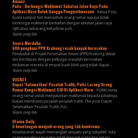
Amanz
Polis : Berkongsi Maklumat Sekatan Jalan Raya Pada
Aplikasi Waze Boleh Ganggu Penguatkuasaan
-
Ketua Polis
Kuala Lumpur kini menasihati orang ramai supaya tidak
berkongsi maklumat berkaitan dengan sekatan jalan raya
(SJR) atau sebarang kehadiran poli...
Sejam yang lalu
Suara Merdeka
600 penghuni PPR Krubong resah banyak kerosakan
-
Penduduk di Projek Perumahan Awam (PPR) Krubong dekat
sini berdepan dengan pelbagai masalah kerosakan
kediaman mereka di empat buah blok yang tidak dapat...
Sejam yang lalu
VOCKET
Dapat ‘Selamatkan’ Pesalah Trafik, Polis Larang Orang
Ramai Kongsi Maklumat SJR Di Aplikasi Waze
-
PDRM minta
orang ramai untuk menyalurkan maklumat kepada pihaknya,
bukan membantu pesalah-pesalah trafik. The post Dapat
‘Selamatkan’ Pesalah Trafik, Pol...
Sejam yang lalu
Utama Daily
5 keuntungan menjadi orang yang tak handsome
-
Ketampanan wajah memanglah sesuatu yang subjektif. Ada
orang wajahnya mungkin tidak menarik pada kita, tetapi