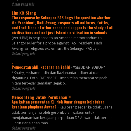
2 jam yang lalu
Lim Kit Siang
The response by Selangor PAS begs the question whether
its President, Hadi Awang, respects all cultures, faiths,
and traditions of other races and supports the study of all
civilisations and not just Islamic civilisation in schools
-
(Versi BM) In response to an Amanah memorandum to
Selangor Ruler for a probe against PAS President, Hadi
Awang for religious extremism, the Selangor PAS ye...
Sehari yang lalu
.
Pemecatan ahli, keberanian Zahid
-
*SESUDAH SUBUH*
*Khairy, Hishammudin dan Razlanantara dipecat dan
digantung. Foto: FMT*PARTI Umno telah mencatat sejarah
hitam terbesar semalam sejak p...
Sehari yang lalu
Menconteng Untuk Perubahan™
Apa kaitan pemecatan KJ, Noh Omar dengan kejatuhan
kerajaan pimpinan Anwar?
-
Kau orang sedar ke tidak, usaha
tidak pernah jemu oleh gerombolan walaun untuk
menjahanamkan kerajaan perpaduan DS Anwar tidak pernah
luntur Perjalanan mas...
Sehari yang lalu