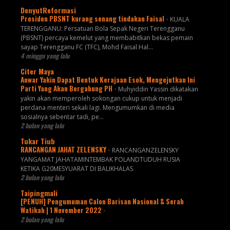
DenyutReformasi
Presiden PBSNT kurang senang tindakan Faisal
-
KUALA
TERENGGANU: Persatuan Bola Sepak Negeri Terengganu
(PBSNT) percaya kemelut yang membabitkan bekas pemain
sayap Terengganu FC (TFC), Mohd Faisal Hal...
4 minggu yang lalu
Citer Maya
Anwar Yakin Dapat Bentuk Kerajaan Esok, Mengejutkan Ini
Parti Yang Akan Bergabung PH
-
Muhyiddin Yassin dikatakan
yakin akan memperoleh sokongan cukup untuk menjadi
perdana menteri sekali lagi. Mengumumkan di media
sosialnya sebentar tadi, pe...
2 bulan yang lalu
Tukar Tiub
RANCANGAN JAHAT ZELENSKY
-
RANCANGANZELENSKY
YANGAMAT JAHATAMINTEMBAK POLANDTUDUH RUSIA
KETIKA G20MESYUARAT DI BALIKHALAS
2 bulan yang lalu
Taipingmali
[PENUH] Pengumuman Calon Barisan Nasional & Serah
Watikah | 1 November 2022
-
2 bulan yang lalu