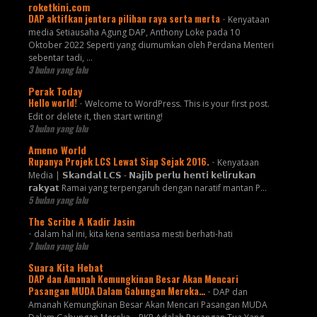
roketkini.com
DAP aktifkan jentera pilihan raya serta merta
-
Kenyataan
media Setiausaha Agung DAP, Anthony Loke pada 10
Oktober 2022 Seperti yang diumumkan oleh Perdana Menteri
sebentar tadi, …
3 bulan yang lalu
Perak Today
Hello world!
-
Welcome to WordPress. This is your first post.
Edit or delete it, then start writing!
3 bulan yang lalu
Ameno World
Rupanya Projek LCS Lewat Siap Sejak 2016.
-
Kenyataan
Media | 𝗦𝗸𝗮𝗻𝗱𝗮𝗹 𝗟𝗖𝗦 - 𝗡𝗮𝗷𝗶𝗯 𝗽𝗲𝗿𝗹𝘂 𝗵𝗲𝗻𝘁𝗶 𝗸𝗲𝗹𝗶𝗿𝘂𝗸𝗮𝗻
𝗿𝗮𝗸𝘆𝗮𝘁 Ramai yang terpengaruh dengan naratif mantan P...
5 bulan yang lalu
The Scribe A Kadir Jasin
-
dalam hal ini, kita kena sentiasa mesti berhati-hati
7 bulan yang lalu
Suara Kita Hebat
DAP dan Amanah Kemungkinan Besar Akan Mencari
Pasangan MUDA Dalam Gabungan Mereka…
-
DAP dan
Amanah Kemungkinan Besar Akan Mencari Pasangan MUDA