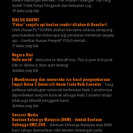
Dalam Gabungan Mereka… PKR Adalah Pasangan Tua Yang
Sudah Tidak Punya Pengaruh dan Kekuatan Lag...
10 bulan yang lalu
DIALOG RAKYAT
‘Pakar’ senjata api buatan sendiri ditahan di Beaufort
-
Oleh UtusanTV *SUSPEK ditahan bersama selaras senapang
jenis bakakuk dan beberapa lagi peralatan membuat senjata
api. - Gambar hiasan Freepik* POLIS menah...
11 bulan yang lalu
Negara Kini
Hello world!
-
Welcome to WordPress. This is your first post.
Edit or delete it, then start writing!
Setahun yang lalu
| Membincang dan meneroka isu hasil pengembaraan
Empat Bulan 5 Universiti Awam Tiada Naib Canselor
-
Yang
peliknya sebahagian universiti berkenaan Naib Canselornya
dipendekkan tempoh kontrak sebagai Naib Canselor tetapi
tidak juga dilantik pengganti baru!
Setahun yang lalu
Sensasi Media
Bantuan Keluarga Malaysia (BKM) - Jumlah Bantuan
Sehingga RM2,000.
-
Bantuan Keluarga Malaysia atau BKM
baru sahaja diumumkan oleh Menteri Kewangan pada