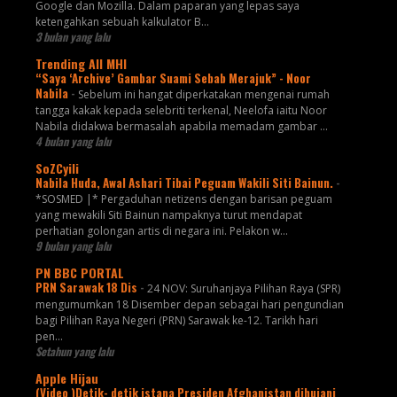
Google dan Mozilla. Dalam paparan yang lepas saya
ketengahkan sebuah kalkulator B...
3 bulan yang lalu
Trending All MHI
“Saya ‘Archive’ Gambar Suami Sebab Merajuk” - Noor
Nabila
-
Sebelum ini hangat diperkatakan mengenai rumah
tangga kakak kepada selebriti terkenal, Neelofa iaitu Noor
Nabila didakwa bermasalah apabila memadam gambar ...
4 bulan yang lalu
SoZCyili
Nabila Huda, Awal Ashari Tibai Peguam Wakili Siti Bainun.
-
*SOSMED |* Pergaduhan netizens dengan barisan peguam
yang mewakili Siti Bainun nampaknya turut mendapat
perhatian golongan artis di negara ini. Pelakon w...
9 bulan yang lalu
PN BBC PORTAL
PRN Sarawak 18 Dis
-
24 NOV: Suruhanjaya Pilihan Raya (SPR)
mengumumkan 18 Disember depan sebagai hari pengundian
bagi Pilihan Raya Negeri (PRN) Sarawak ke-12. Tarikh hari
pen...
Setahun yang lalu
Apple Hijau
(Video )Detik- detik istana Presiden Afghanistan dihujani