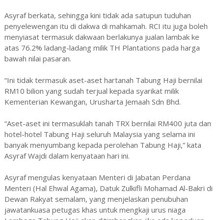
Asyraf berkata, sehingga kini tidak ada satupun tuduhan
penyelewengan itu di dakwa di mahkamah. RCI itu juga boleh
menyiasat termasuk dakwaan berlakunya jualan lambak ke
atas 76.2% ladang-ladang milik TH Plantations pada harga
bawah nilai pasaran.
“Ini tidak termasuk aset-aset hartanah Tabung Haji bernilai
RM10 bilion yang sudah terjual kepada syarikat milik
Kementerian Kewangan, Urusharta Jemaah Sdn Bhd.
“Aset-aset ini termasuklah tanah TRX bernilai RM400 juta dan
hotel-hotel Tabung Haji seluruh Malaysia yang selama ini
banyak menyumbang kepada perolehan Tabung Haji,” kata
Asyraf Wajdi dalam kenyataan hari ini.
Asyraf mengulas kenyataan Menteri di Jabatan Perdana
Menteri (Hal Ehwal Agama), Datuk Zulkifli Mohamad Al-Bakri di
Dewan Rakyat semalam, yang menjelaskan penubuhan
jawatankuasa petugas khas untuk mengkaji urus niaga