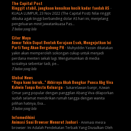
The Capital Post
Ringgit stabil, jangkaan kenaikan kecik kadar faedah AS
-
KUALA LUMPUR, 23 Nov 2022 (The Capital Post): Nilai ringgit
dibuka agak tinggi berbanding dolar AS hari ini, menjelang
pengeluaran minit Jawatankuasa Pas...
2 bulan yang lalu
Citer Maya
Anwar Yakin Dapat Bentuk Kerajaan Esok, Mengejutkan Ini
Parti Yang Akan Bergabung PH
-
Muhyiddin Yassin dikatakan
yakin akan memperoleh sokongan cukup untuk menjadi
perdana menteri sekali lagi. Mengumumkan di media
sosialnya sebentar tadi, pe...
2 bulan yang lalu
Global News
“Rupa kami buruk..” Akhirnya Akak Bongkar Punca Abg Viva
Kahwin Tanpa Restu Keluarga
-
Sukarelawan banjir, Azwan
Omar yang popular dengan panggilan Abang Viva dilaporkan
sudah selamat mendirikan rumah tangga dengan wanita
pilihan hatinya, Eva...
3 bulan yang lalu
Infomedikini
Animasi Suai Browser Menurut Jauhari
-
Animasi mesra
browser: Ini Adalah Pendekatan Terbaik Yang Diusulkan Oleh