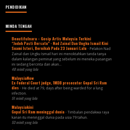
PENDIDIKAN
MINDA TENGAH
Beautifulnara - Gosip Artis Malaysia Terkini
“Jodoh Pasti Bersatu” - Nad Zainal Dan Ungku Ismail Kini
Suami Isteri, Bernikah Pada 23 Januari Lalu
-
Pelakon Nad
Zainal dan Ungku Ismail hari ini menoktahkan tanda tanya
dalam kalangan peminat yang sebelum ini meneka pasangan
ini sedang bercinta dan akan...
40 minit yang lalu
MalaysiaNow
Ex-Federal Court judge, 1MDB prosecutor Gopal Sri Ram
dies
-
He died at 79, days after being warded for a lung
infection.
51 minit yang lalu
Malaysiakini
Gopal Sri Ram meninggal dunia
-
Timbalan pendakwa raya
kanan itu meninggal dunia pada usia 79 tahun.
53 minit yang lalu