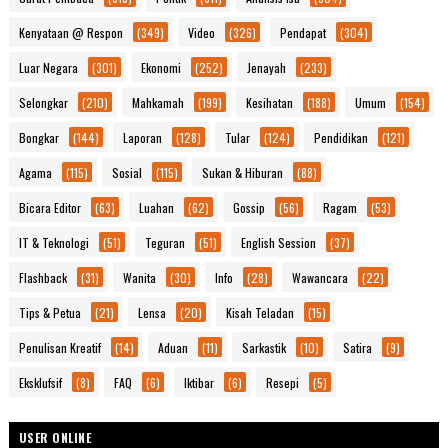
Kenyataan @ Respon
(349)
Video
(326)
Pendapat
(304)
Luar Negara
(301)
Ekonomi
(252)
Jenayah
(233)
Selongkar
(210)
Mahkamah
(199)
Kesihatan
(188)
Umum
(154)
Bongkar
(144)
Laporan
(128)
Tular
(124)
Pendidikan
(121)
Agama
(115)
Sosial
(115)
Sukan & Hiburan
(88)
Bicara Editor
(63)
Luahan
(62)
Gossip
(56)
Ragam
(53)
IT & Teknologi
(51)
Teguran
(51)
English Session
(37)
Flashback
(31)
Wanita
(30)
Info
(28)
Wawancara
(22)
Tips & Petua
(21)
Lensa
(20)
Kisah Teladan
(15)
Penulisan Kreatif
(14)
Aduan
(11)
Sarkastik
(10)
Satira
(9)
Eksklufsif
(8)
FAQ
(6)
Iktibar
(6)
Resepi
(5)
USER ONLINE