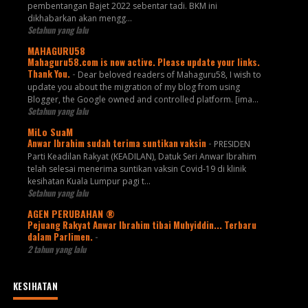
pembentangan Bajet 2022 sebentar tadi. BKM ini
dikhabarkan akan mengg...
Setahun yang lalu
MAHAGURU58
Mahaguru58.com is now active. Please update your links.
Thank You.
-
Dear beloved readers of Mahaguru58, I wish to
update you about the migration of my blog from using
Blogger, the Google owned and controlled platform. [ima...
Setahun yang lalu
MiLo SuaM
Anwar Ibrahim sudah terima suntikan vaksin
-
PRESIDEN
Parti Keadilan Rakyat (KEADILAN), Datuk Seri Anwar Ibrahim
telah selesai menerima suntikan vaksin Covid-19 di klinik
kesihatan Kuala Lumpur pagi t...
Setahun yang lalu
AGEN PERUBAHAN ®
Pejuang Rakyat Anwar Ibrahim tibai Muhyiddin... Terbaru
dalam Parlimen.
-
2 tahun yang lalu
KESIHATAN