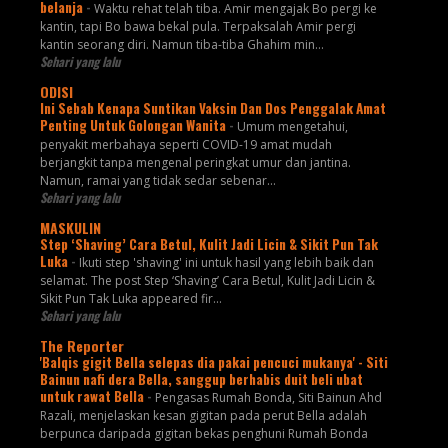
belanja
-
Waktu rehat telah tiba. Amir mengajak Bo pergi ke
kantin, tapi Bo bawa bekal pula. Terpaksalah Amir pergi
kantin seorang diri. Namun tiba-tiba Ghahim min...
Sehari yang lalu
ODISI
Ini Sebab Kenapa Suntikan Vaksin Dan Dos Penggalak Amat
Penting Untuk Golongan Wanita
-
Umum mengetahui,
penyakit merbahaya seperti COVID-19 amat mudah
berjangkit tanpa mengenal peringkat umur dan jantina.
Namun, ramai yang tidak sedar sebenar...
Sehari yang lalu
MASKULIN
Step ‘Shaving’ Cara Betul, Kulit Jadi Licin & Sikit Pun Tak
Luka
-
Ikuti step 'shaving' ini untuk hasil yang lebih baik dan
selamat. The post Step ‘Shaving’ Cara Betul, Kulit Jadi Licin &
Sikit Pun Tak Luka appeared fir...
Sehari yang lalu
The Reporter
'Balqis gigit Bella selepas dia pakai pencuci mukanya' - Siti
Bainun nafi dera Bella, sanggup berhabis duit beli ubat
untuk rawat Bella
-
Pengasas Rumah Bonda, Siti Bainun Ahd
Razali, menjelaskan kesan gigitan pada perut Bella adalah
berpunca daripada gigitan bekas penghuni Rumah Bonda