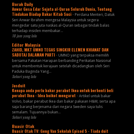
Borak Daily
Anwar Gesa Edar Sejuta al-Quran Seluruh Dunia, Tentang
Tindakan Biadap Bakar Kitab Suci
-
Perdana Menteri, Datuk
Seri Anwar Ibrahim mengesa Malaysia untuk segera
mengedar satu juta naskas al-Quran sebagai tindak balas
terhadap insiden membakar...
18 jam yang lalu
Editor Malaysia
ZAHID, MKT UMNO TEGAS SINGKIR ELEMEN KHIANAT DAN
SABOTAJ DALAMAN PARTI
-
UMNO yang terpaksa memilih
bersama Pakatan Harapan berbanding Perikatan Nasional
untuk membentuk kerajaan setelah dicadangkan oleh Seri
Paduka Baginda Yang...
Sehari yang lalu
Jasduit
Kenapa anda perlu bakar perabut Ikea untuk berhenti beli
perabut Ikea - Idea boikot mengarut
-
Artikel untuk bakar
Volvo, bakar perabut Ikea dan bakar pakaian H&M, serta apa
saja barang berjenama dari negara Sweden saya tulis
semalam. Tujuannya bukan...
Sehari yang lalu
Buasir Otak
Buasir Otak TV: Geng Van Sekolah Episod 5 - Tiada duit