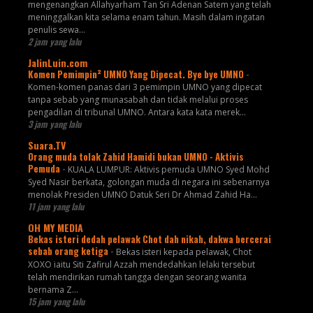
mengenangkan Allahyarham Tan Sri Adenan Satem yang telah
meninggalkan kita selama enam tahun. Masih dalam ingatan
penulis sewa...
2 jam yang lalu
JalinLuin.com
Komen Pemimpin² UMNO Yang Dipecat. Bye bye UMNO
-
Komen-komen panas dari 3 pemimpin UMNO yang dipecat
tanpa sebab yang munasabah dan tidak melalui proses
pengadilan di tribunal UMNO. Antara kata kata merek...
3 jam yang lalu
Suara.TV
Orang muda tolak Zahid Hamidi bukan UMNO - Aktivis
Pemuda
-
KUALA LUMPUR: Aktivis pemuda UMNO Syed Mohd
Syed Nasir berkata, golongan muda di negara ini sebenarnya
menolak Presiden UMNO Datuk Seri Dr Ahmad Zahid Ha...
11 jam yang lalu
OH MY MEDIA
Bekas isteri dedah pelawak Chot dah nikah, dakwa bercerai
sebab orang ketiga
-
Bekas isteri kepada pelawak, Chot
XOXO iaitu Siti Zafirul Azzah mendedahkan lelaki tersebut
telah mendirikan rumah tangga dengan seorang wanita
bernama Z...
15 jam yang lalu