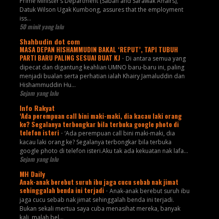
Prime Minister’s Department (Sabah and Sarawak Affairs),
Datuk Wilson Ugak Kumbong, assures that the employment
iss...
50 minit yang lalu
Shahbudin dot com
MASA DEPAN HISHAMMUDIN BAKAL ‘REPUT’, TAPI TUBUH
PARTI BARU PALING SESUAI BUAT KJ
-
Di antara semua yang
dipecat dan digantung keahlian UMNO baru-baru ini, paling
menjadi bualan serta perhatian ialah Khairy Jamaluddin dan
Hishammuddin Hu...
Sejam yang lalu
Info Rakyat
‘Ada perempuan call bini maki-maki, dia kacau laki orang
ke? Segalanya terbongkar bila terbuka google photo di
telefon isteri
-
‘Ada perempuan call bini maki-maki, dia
kacau laki orang ke? Segalanya terbongkar bila terbuka
google photo di telefon isteri.Aku tak ada kekuatan nak lafa...
Sejam yang lalu
MH Daily
Anak-anak berebut suruh ibu jaga cucu sebab nak jimat
sehinggalah benda ini terjadi
-
Anak-anak berebut suruh ibu
jaga cucu sebab nak jimat sehinggalah benda ini terjadi.
Bukan sekali mertua saya cuba menasihat mereka, banyak
kali, malah bel...