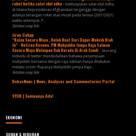
roket ketika solat idul adha
-
Kekhusyukan salat Idul Adha
di Istana Kepresidenan Afghanistan terganggu dengan
adanya serangan roket atau missil pada Selasa (20/7/2021)
waktu setempat. P...
Setahun yang lalu
Jiran Cakap
“Kalau Secara Maya , Boleh Buat Dari Dapur Makcik Kiah
Je” - Netizen Kecewa, PM Muhyiddin Jumpa Raja Salman
Secara Maya Walaupun Dah Berada Di Arab Saudi
-
Seorang
individu di twitter mendedahkan bahawa perjumpaan
muhyiddin bersama dengan raja salman hanya dilakukan
melalui zoom “Rupanya Muhyiddin jumpa Raja...
Setahun yang lalu
BebasNews | News, Analyses and Commentaries Portal
-
SYOK | Semuanya Ada!
-
EKONOMI
SUKAN & HIBURAN