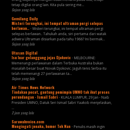
tetap digilai orang lain. Kita pula sering me...
Sejam yang lalu
Gemilang Daily
Misteri terungkai, ini tempat ultraman pergi selepas
berlawan..
-
Misteri terungkai, ini tempat ultraman pergi
selepas berlawan.. Tahukah anda, siri pertama dari watak
adiwira Ultraman disiarkan pada tahu 1966? Ini bermak...
Sejam yang lalu
Utusan Digital
Isu luar gelanggang jejas Djokovic
-
MELBOURNE:
Memenangi perlawanan dalam Terbuka Australia bukan
masalah besar buat ­Novak Djokovic. Jaguh tenis Serbia itu
telah memenangi 27 perlawanan ta...
Sejam yang lalu
Air Times News Network
Tindakan pecat, gantung pemimpin UMNO tak ikut proses
perundangan - Ismail Sabri
-
KUALA LUMPUR, 29 Jan - Naib
Presiden UMNO, Datuk Seri Ismail Sabri Yaakob menjelaskan,
…
2 jam yang lalu
Sarawakvoice.com
Mengingati jenaka, humor Tok Nan
-
Penulis masih ingin