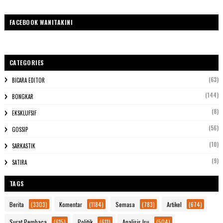
FACEBOOK WANITAKINI
CATEGORIES
(63)
BICARA EDITOR
(144)
BONGKAR
(8)
EKSKLUFSIF
(56)
GOSSIP
(10)
SARKASTIK
(9)
SATIRA
TAGS
Berita
(3303)
Komentar
(1184)
Semasa
(783)
Artikel
(674)
Surat Pembaca
(615)
Politik
(611)
Analisis Isu
(504)