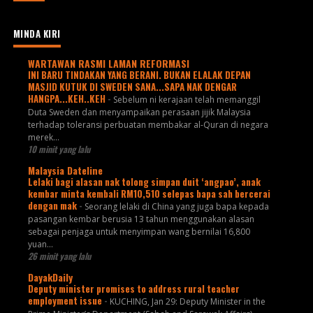
MINDA KIRI
WARTAWAN RASMI LAMAN REFORMASI
INI BARU TINDAKAN YANG BERANI. BUKAN ELALAK DEPAN
MASJID KUTUK DI SWEDEN SANA...SAPA NAK DENGAR
HANGPA...KEH..KEH
-
Sebelum ni kerajaan telah memanggil
Duta Sweden dan menyampaikan perasaan jijik Malaysia
terhadap toleransi perbuatan membakar al-Quran di negara
merek...
10 minit yang lalu
Malaysia Dateline
Lelaki bagi alasan nak tolong simpan duit ‘angpao’, anak
kembar minta kembali RM10,510 selepas bapa sah bercerai
dengan mak
-
Seorang lelaki di China yang juga bapa kepada
pasangan kembar berusia 13 tahun menggunakan alasan
sebagai penjaga untuk menyimpan wang bernilai 16,800
yuan...
26 minit yang lalu
DayakDaily
Deputy minister promises to address rural teacher
employment issue
-
KUCHING, Jan 29: Deputy Minister in the