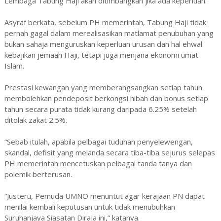
Lembaga Tabung Haji akan ditimbangkan jika ada keperluan.
Asyraf berkata, sebelum PH memerintah, Tabung Haji tidak
pernah gagal dalam merealisasikan matlamat penubuhan yang
bukan sahaja menguruskan keperluan urusan dan hal ehwal
kebajikan jemaah Haji, tetapi juga menjana ekonomi umat
Islam.
Prestasi kewangan yang memberangsangkan setiap tahun
membolehkan pendeposit berkongsi hibah dan bonus setiap
tahun secara purata tidak kurang daripada 6.25% setelah
ditolak zakat 2.5%.
“Sebab itulah, apabila pelbagai tuduhan penyelewengan,
skandal, defisit yang melanda secara tiba-tiba sejurus selepas
PH memerintah mencetuskan pelbagai tanda tanya dan
polemik berterusan.
“Justeru, Pemuda UMNO menuntut agar kerajaan PN dapat
menilai kembali keputusan untuk tidak menubuhkan
Suruhanjaya Siasatan Diraja ini,” katanya.