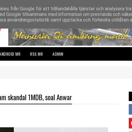
s från Google för att tillhandahålla tjänster och analysera traf
ed Google tillsammans med information om prestanda och säker
rera användningsstatistik samt upptäcka och förhindra otillåten 
ANDROID MR
RSS MR
ADMIN
lam skandal 1MDB, soal Anwar