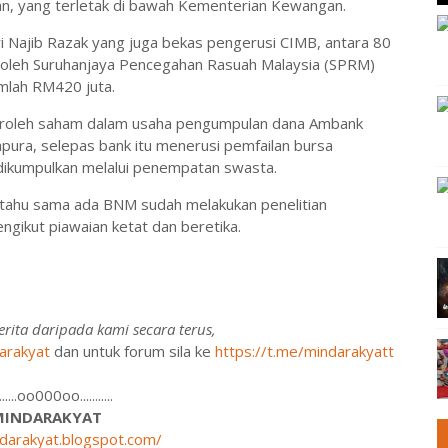
an, yang terletak di bawah Kementerian Kewangan.
ri Najib Razak yang juga bekas pengerusi CIMB, antara 80
un oleh Suruhanjaya Pencegahan Rasuah Malaysia (SPRM)
lah RM420 juta.
eroleh saham dalam usaha pengumpulan dana Ambank
gapura, selepas bank itu menerusi pemfailan bursa
kumpulkan melalui penempatan swasta.
n tahu sama ada BNM sudah melakukan penelitian
gikut piawaian ketat dan beretika.
rita daripada kami secara terus,
arakyat
dan untuk forum sila ke
https://t.me/mindarakyatt
........oo000oo...........
MINDARAKYAT
ndarakyat.blogspot.com/