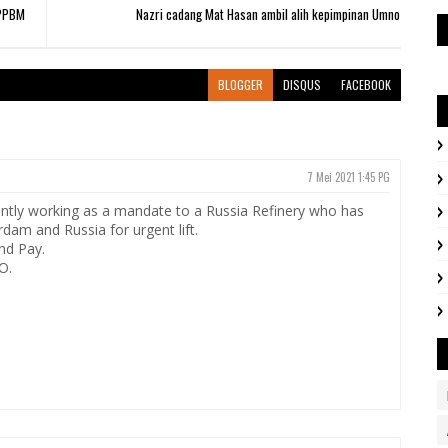
 PPBM
Nazri cadang Mat Hasan ambil alih kepimpinan Umno
BLOGGER
DISQUS
FACEBOOK
7 Mei 2021 1:45 PG
ntly working as a mandate to a Russia Refinery who has
dam and Russia for urgent lift.
nd Pay.
O.