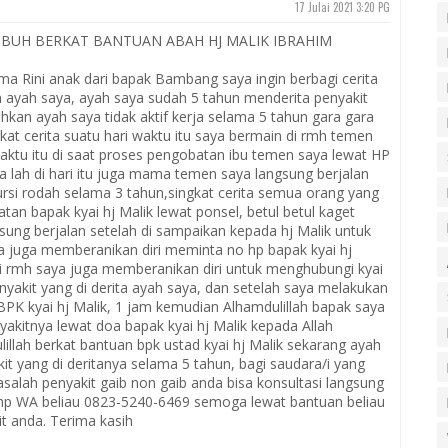
17 Julai 2021 3:20 PG
MBUH BERKAT BANTUAN ABAH HJ MALIK IBRAHIM
a Rini anak dari bapak Bambang saya ingin berbagi cerita
a ayah saya, ayah saya sudah 5 tahun menderita penyakit
hkan ayah saya tidak aktif kerja selama 5 tahun gara gara
gkat cerita suatu hari waktu itu saya bermain di rmh temen
aktu itu di saat proses pengobatan ibu temen saya lewat HP
 lah di hari itu juga mama temen saya langsung berjalan
ursi rodah selama 3 tahun,singkat cerita semua orang yang
an bapak kyai hj Malik lewat ponsel, betul betul kaget
ng berjalan setelah di sampaikan kepada hj Malik untuk
ya juga memberanikan diri meminta no hp bapak kyai hj
i rmh saya juga memberanikan diri untuk menghubungi kyai
yakit yang di derita ayah saya, dan setelah saya melakukan
PK kyai hj Malik, 1 jam kemudian Alhamdulillah bapak saya
akitnya lewat doa bapak kyai hj Malik kepada Allah
illah berkat bantuan bpk ustad kyai hj Malik sekarang ayah
t yang di deritanya selama 5 tahun, bagi saudara/i yang
lah penyakit gaib non gaib anda bisa konsultasi langsung
 hp WA beliau 0823-5240-6469 semoga lewat bantuan beliau
it anda. Terima kasih