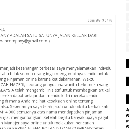
10 Jun 2021 9:57 PG
NA.
ANY ADALAH SATU-SATUNYA JALAN KELUAR DARI
loancompany@gmail.com )
an menjadi kesenangan terbesar saya menyelamatkan Individu
tahu tidak semua orang ingin mengambilnya sendiri untuk
ng Pinjaman online karena ketidakamanan, Waktu
FIZAH NAZERI, seorang pengusaha wanita terkemuka yang
YSIA telah mengambil inisiatif untuk membagikan artikel
ereka dapat belajar dan mendidik diri mereka sendiri
ng di mana Anda melihat kesaksian online tentang
u. Sebenarnya saya telah jatuh untuk trik itu berkali-kali
Ap
r RM14,000 semuanya atas nama mendapatkan pinjaman
pe
 sangat menguntungkan. Setelah begitu banyak upaya gagal
pe
n Manajer saya online untuk melakukan pencarian
be
aan ini KARINA ELENA ROLAND LOAN COMPANY tetapi