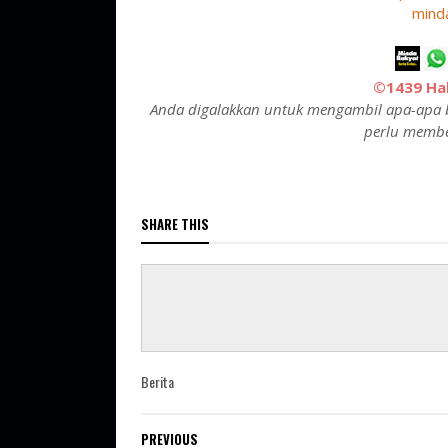
mind
©1439 Hak
Anda digalakkan untuk mengambil apa-apa b
perlu membe
SHARE THIS
Berita
PREVIOUS