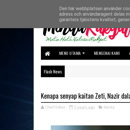
HOME
ABOUT US
CONTACT US
Den här webbplatsen använder cookie
adress och användaragent delas m
garantera tjänstens kvalitet, gene
MENU UTAMA
MENGENAI KAMI
Flash News
Kenapa senyap kaitan Zeti, Nazir da
Chief Editor
5 years ago
Berita