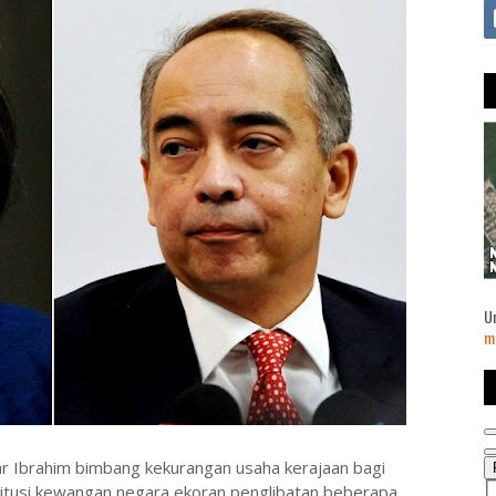
U
m
Ibrahim bimbang kekurangan usaha kerajaan bagi
titusi kewangan negara ekoran penglibatan beberapa