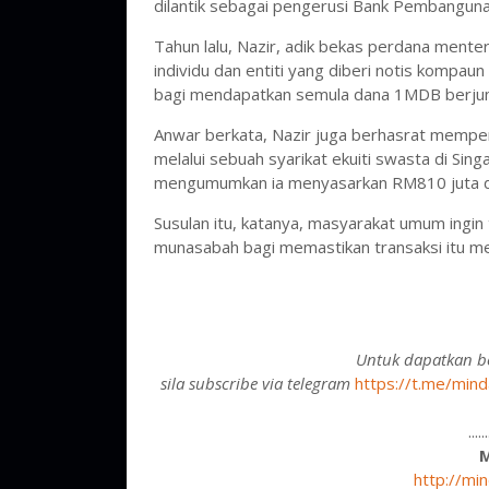
dilantik sebagai pengerusi Bank Pembangun
Tahun lalu, Nazir, adik bekas perdana mente
individu dan entiti yang diberi notis kompa
bagi mendapatkan semula dana 1MDB berjum
Anwar berkata, Nazir juga berhasrat memp
melalui sebuah syarikat ekuiti swasta di Sin
mengumumkan ia menyasarkan RM810 juta di
Susulan itu, katanya, masyarakat umum ingi
munasabah bagi memastikan transaksi itu men
Untuk dapatkan be
sila subscribe via telegram
https://t.me/mind
....
http://mi