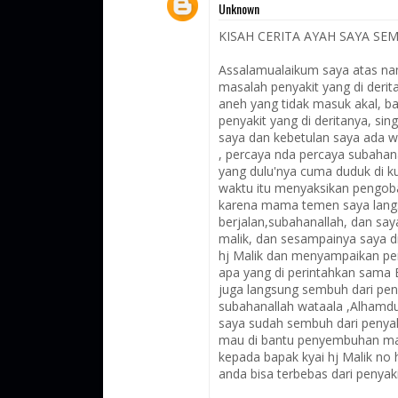
Unknown
KISAH CERITA AYAH SAYA SE
Assalamualaikum saya atas nam
masalah penyakit yang di derit
aneh yang tidak masuk akal, ba
penyakit yang di deritanya, sin
saya dan kebetulan saya ada w
, percaya nda percaya subahana
yang dulu'nya cuma duduk di k
waktu itu menyaksikan pengobat
karena mama temen saya langsu
berjalan,subahanallah, dan sa
malik, dan sesampainya saya d
hj Malik dan menyampaikan pen
apa yang di perintahkan sama B
juga langsung sembuh dari peny
subahanallah wataala ,Alhamdul
saya sudah sembuh dari penyaki
mau di bantu penyembuhan masa
kepada bapak kyai hj Malik no
anda bisa terbebas dari penyak