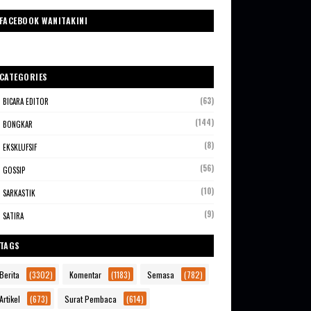
FACEBOOK WANITAKINI
CATEGORIES
(63)
BICARA EDITOR
(144)
BONGKAR
(8)
EKSKLUFSIF
(56)
GOSSIP
(10)
SARKASTIK
(9)
SATIRA
TAGS
Berita
(3302)
Komentar
(1183)
Semasa
(782)
Artikel
(673)
Surat Pembaca
(614)