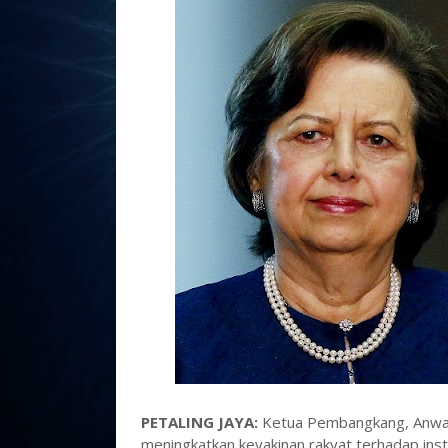
PETALING JAYA:
Ketua Pembangkang, Anwar 
meningkatkan keyakinan rakyat terhadap ins