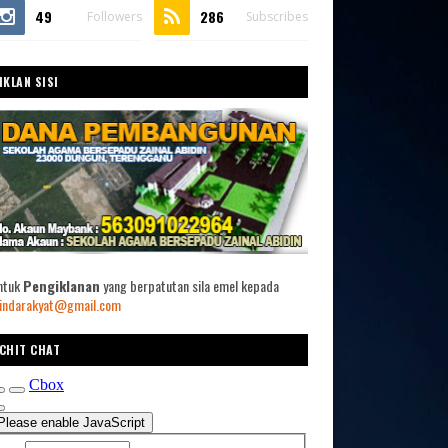
49
286
Followers
Subscribes
IKLAN SISI
ntuk
Pengiklanan
yang berpatutan sila emel kepada
indarakyat@gmail.com
CHIT CHAT