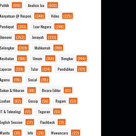
Politik
(610)
Analisis Isu
(503)
Kenyataan @ Respon
(348)
Video
(325)
Pendapat
(303)
Luar Negara
(299)
Ekonomi
(252)
Jenayah
(233)
Selongkar
(209)
Mahkamah
(199)
Kesihatan
(188)
Umum
(154)
Bongkar
(144)
Laporan
(128)
Tular
(124)
Pendidikan
(121)
Agama
(115)
Sosial
(115)
Sukan & Hiburan
(88)
Bicara Editor
(63)
Luahan
(62)
Gossip
(56)
Ragam
(53)
IT & Teknologi
(51)
Teguran
(51)
English Session
(37)
Flashback
(31)
Wanita
(30)
Info
(28)
Wawancara
(22)