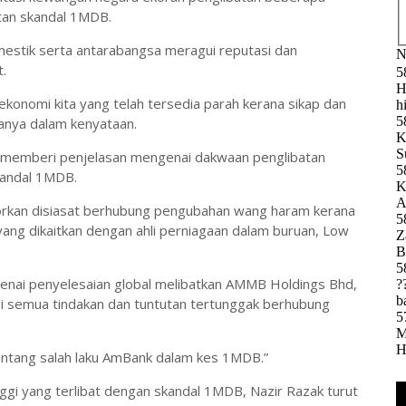
tan skandal 1MDB.
mestik serta antarabangsa meragui reputasi dan
.
konomi kita yang telah tersedia parah kerana sikap dan
tanya dalam kenyataan.
m memberi penjelasan mengenai dakwaan penglibatan
kandal 1MDB.
porkan disiasat berhubung pengubahan wang haram kerana
ng dikaitkan dengan ahli perniagaan dalam buruan, Low
enai penyelesaian global melibatkan AMMB Holdings Bhd,
i semua tindakan dan tuntutan tertunggak berhubung
 tentang salah laku AmBank dalam kes 1MDB.”
ggi yang terlibat dengan skandal 1MDB, Nazir Razak turut