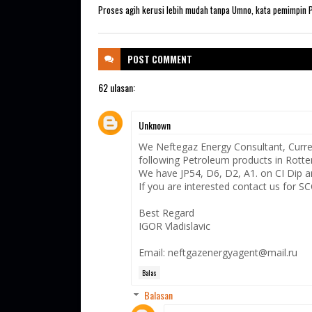
Proses agih kerusi lebih mudah tanpa Umno, kata pemimpin
POST
COMMENT
62 ulasan:
Unknown
We Neftegaz Energy Consultant, Curre
following Petroleum products in Rotter
We have JP54, D6, D2, A1. on CI Dip a
If you are interested contact us for SC
Best Regard
IGOR Vladislavic
Email: neftgazenergyagent@mail.ru
Balas
Balasan