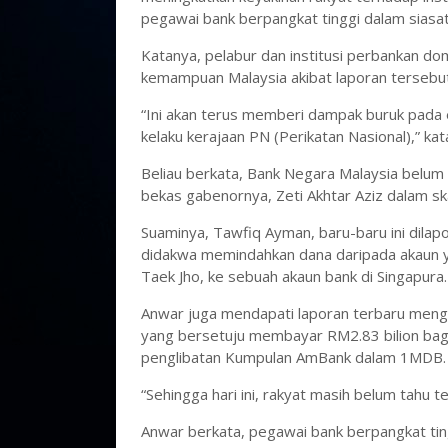
pegawai bank berpangkat tinggi dalam siasa
Katanya, pelabur dan institusi perbankan do
kemampuan Malaysia akibat laporan tersebut
“Ini akan terus memberi dampak buruk pada e
kelaku kerajaan PN (Perikatan Nasional),” ka
Beliau berkata, Bank Negara Malaysia belu
bekas gabenornya, Zeti Akhtar Aziz dalam s
Suaminya, Tawfiq Ayman, baru-baru ini dila
didakwa memindahkan dana daripada akaun ya
Taek Jho, ke sebuah akaun bank di Singapura.
Anwar juga mendapati laporan terbaru meng
yang bersetuju membayar RM2.83 bilion bag
penglibatan Kumpulan AmBank dalam 1MDB.
“Sehingga hari ini, rakyat masih belum tahu
Anwar berkata, pegawai bank berpangkat tin