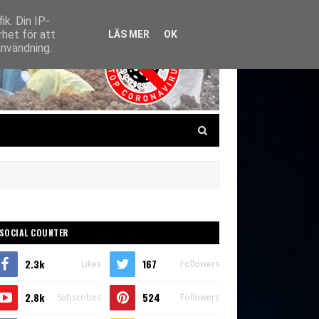
ik. Din IP-
het för att
LÄS MER
OK
användning.
SOCIAL COUNTER
2.3k
167
Likes
Followers
2.8k
524
Subscribes
Followers