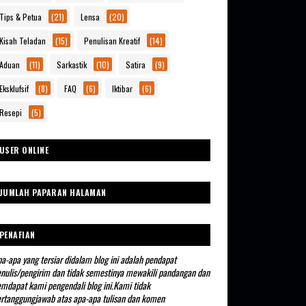
Tips & Petua
(21)
Lensa
(20)
Kisah Teladan
(15)
Penulisan Kreatif
(14)
Aduan
(11)
Sarkastik
(10)
Satira
(9)
Eksklufsif
(8)
FAQ
(6)
Iktibar
(6)
Resepi
(5)
USER ONLINE
JUMLAH PAPARAN HALAMAN
PENAFIAN
a-apa yang tersiar didalam blog ini adalah pendapat
nulis/pengirim dan tidak semestinya mewakili pandangan dan
mdapat kami pengendali blog ini.Kami tidak
rtanggungjawab atas apa-apa tulisan dan komen