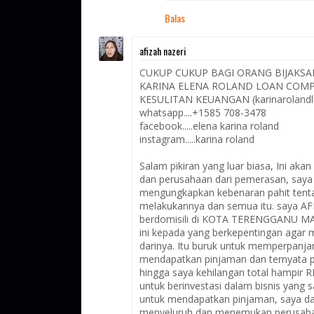
Balas
afizah nazeri
CUKUP CUKUP BAGI ORANG BIJAKSA
KARINA ELENA ROLAND LOAN COMP
KESULITAN KEUANGAN (karinaroland
whatsapp....+1585 708-3478
facebook.....elena karina roland
instagram.....karina roland
Salam pikiran yang luar biasa, Ini ak
dan perusahaan dari pemerasan, saya 
mengungkapkan kebenaran pahit tenta
melakukannya dan semua itu. saya A
berdomisili di KOTA TERENGGANU MALA
ini kepada yang berkepentingan agar m
darinya. Itu buruk untuk memperpanja
mendapatkan pinjaman dan ternyata pals
hingga saya kehilangan total hampi
untuk berinvestasi dalam bisnis yang
untuk mendapatkan pinjaman, saya da
menyeluruh dan menemukan perusah