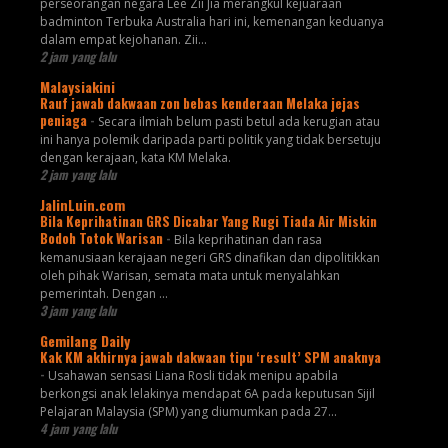
perseorangan negara Lee Zii Jia merangkul kejuaraan
badminton Terbuka Australia hari ini, kemenangan keduanya
dalam empat kejohanan. Zii...
2 jam yang lalu
Malaysiakini
Rauf jawab dakwaan zon bebas kenderaan Melaka jejas
peniaga
-
Secara ilmiah belum pasti betul ada kerugian atau
ini hanya polemik daripada parti politik yang tidak bersetuju
dengan kerajaan, kata KM Melaka.
2 jam yang lalu
JalinLuin.com
Bila Keprihatinan GRS Dicabar Yang Rugi Tiada Air Miskin
Bodoh Totok Warisan
-
Bila keprihatinan dan rasa
kemanusiaan kerajaan negeri GRS dinafikan dan dipolitikkan
oleh pihak Warisan, semata mata untuk menyalahkan
pemerintah. Dengan ...
3 jam yang lalu
Gemilang Daily
Kak KM akhirnya jawab dakwaan tipu ‘result’ SPM anaknya
-
Usahawan sensasi Liana Rosli tidak menipu apabila
berkongsi anak lelakinya mendapat 6A pada keputusan Sijil
Pelajaran Malaysia (SPM) yang diumumkan pada 27...
4 jam yang lalu