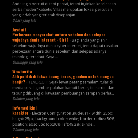
Anda ingin bercuti di tepi pantai, tetapi inginkan keselesaan
serba moden? Katsetiu Villas merupakan lokasi percutian
yang indah yang terletak disepanjan...
3 hari yang lalu
Jasduit
Perbezaan masyarakat antara sebelum dan selepas
wujudnya dunia internet - Siri 1
-
Bagi anda yang lahir
sebelum wujudnya dunia cyber internet, tentu dapat rasakan
perbezaan antara dunia sebelum dan selepas adanya
teknologi tersebut. Saya ...
Seminggu yang lalu
Wowberita
Ahli politik didakwa buang beras, gandum untuk mangsa
banjir?
-
TEMERLOH: Sejak lewat petang semalam, tular di
media sosial gambar puluhan kampit beras, tin sardin dan
tepung dibuang di kawasan pembuangan sampah berha...
Sebulan yang lalu
Infomedikini
karaktor
-
Electron Configuration .nucleus1 { width: 25px;
height: 25px; background-color: white; border-radius: 50%;
position: absolute; top:30%; left:49.2%; z-inde...
2 bulan yang lalu