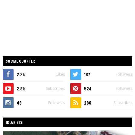
SOCIAL COUNTER
2.3k
167
Likes
Followers
2.8k
524
Subscribes
Followers
49
286
Followers
Subscribes
IKLAN SISI