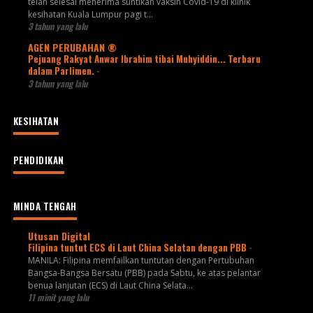
telah selesai menerima suntikan vaksin Covid-19 di klinik
kesihatan Kuala Lumpur pagi t...
3 tahun yang lalu
AGEN PERUBAHAN ®
Pejuang Rakyat Anwar Ibrahim tibai Muhyiddin... Terbaru
dalam Parlimen.
-
3 tahun yang lalu
KESIHATAN
PENDIDIKAN
MINDA TENGAH
Utusan Digital
Filipina tuntut ECS di Laut China Selatan dengan PBB
-
MANILA: Filipina memfailkan tuntutan dengan Pertubuhan
Bangsa-Bangsa Bersatu (PBB) pada Sabtu, ke atas pelantar
benua lanjutan (ECS) di Laut China Selata...
11 minit yang lalu