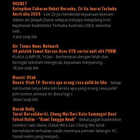
VOCKET
Ketepikan Cabaran Hebat Naraoka, Zii Jia Juarai Terbuka
Australia 2024
-
Lee Zii Jia menikmati kejuaraan keenam
dalam siri Jelajah Dunia selepas berjaya menjulang trofi
kejohanan badminton Terbuka Australia 2024, sebentar
tadi...
4 jam yang lalu
Air Times News Network
48 pelatih tamat Kursus Asas UTK sertai unit elit PDRM
-
KUALA LUMPUR, 16 Jun - Berhempas dengan lelah dan
keringat sebelum mengecap kepuasan menyarung…
10 jam yang lalu
Buasir Otak
Buasir Otak TV: Kereta apa orang rasa pelik be like
-
Setiap
kali budak tanya teka teki kereta apa yang orang rasa pelik?
Jom tonton animasi ini. Baca lagi »
Sehari yang lalu
Borak Daily
Turut Bersolidariti, Chong Wei Beri Kata Semangat Buat
Faisal Halim - “Kami Tunggu Awak”
-
Bekas jaguh badminton
nombor satu dunia, Datuk Wira Lee Chong Wei turut
bersolidariti terhadap nasib menimpa pemain Selangor FC,
Faisal Halim yang menjad...