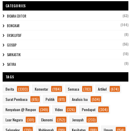
CATEGORIES
(63)
BICARA EDITOR
(144)
BONGKAR
(8)
EKSKLUFSIF
(56)
GOSSIP
(10)
SARKASTIK
(9)
SATIRA
TAGS
Berita
(3303)
Komentar
(1184)
Semasa
(783)
Artikel
(674)
Surat Pembaca
(615)
Politik
(611)
Analisis Isu
(504)
Kenyataan @ Respon
(349)
Video
(326)
Pendapat
(304)
Luar Negara
(301)
Ekonomi
(252)
Jenayah
(233)
Selongkar
(210)
Mahkamah
(199)
Kesihatan
(188)
Umum
(154)