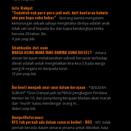
Info Rakyat
“Sudahlah nak pura-pura jadi wali, duit hantaran kahwin
aku pun bapa cuba kebas”
-
Seorang wanita mengalami
kemurungan sebaik sahaja mengetahui dirinya adalah anak
tidak sah taraf kepada ibu dan bapa kandungnya ketika
berusia 29 tahun. Be...
4 jam yang lalu
Shahbudin dot com
WARGA ASING MANA YANG BANYAK GUNA DIESEL?
-
Antara
alasan kerajaan melaksanakan subsidi bersasar terhadap
diesel adalah untuk mengelakkan kira-kira 3.8 juta warga
asing di negara ini daripada turut...
14 jam yang lalu
.
Berhenti menjadi anai-anai dalam kerajaan
-
*SESUDAH
SUBUH* *Don Daniyal jadi isu*BAGI pengkagum Perdana
Menteri ke-10, dan penyokong kerajaan Madani akan marah
dan "murih" kalau mendengar orang m...
Sehari yang lalu
DenyutReformasi
KFC tak pernah ada dalam senarai boikot - BDS
-
KFC tidak
pernah berada dalam senarai jenama untuk diboikot, kata