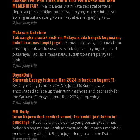
ADAKAH TENTERA TIDAK WAJIB TAAT PADA KERAJAAN YANG
MEMERINTAH?
-
Najib Bakar Dia ni kata sebagai tentera,
depa tak perlu taat kepada kerajaan yang memerintah. Ada
sorang ni suka datang komen kat aku, menganjing ker...
2 jam yang lalu
Malaysia Dateline
Tak sangka plastik aiskrim Malaysia ada banyak kegunaan,
boleh buat nasi impit juga!
-
Zaman sekarang kalau nak buat
nasi impit, tak perlu susah-susah beli, sahaja yang segera di
pasaraya. Tapi ada masa kalau sudah tiba hari perayaan,
stok .....
2 jam yang lalu
DayakDaily
Sarawak Energy Isthmus Run 2024 is back on August 11
-
By DayakDaily Team KUCHING, June 16: Runners are
encouraged to lace up their running shoes and get ready for
the Sarawak Energy Isthmus Run 2024, happening...
2 jam yang lalu
MH Daily
Intan Najuwa ikut nasihat suami, tak ambil ‘job’ tahun ini
puncanya
-
Pastinya banyak wanita yang bertungkus lumus
bekerja siang malam untuk memastikan diri mampu membeli
perkara yang dihajati. Begitu juga dengan pelakon Dati...
4 jam yang lalu