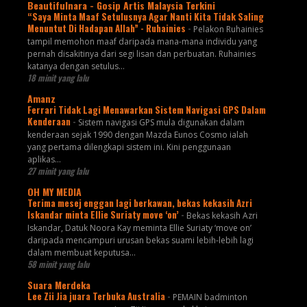
Beautifulnara - Gosip Artis Malaysia Terkini
“Saya Minta Maaf Setulusnya Agar Nanti Kita Tidak Saling
Menuntut Di Hadapan Allah” - Ruhainies
-
Pelakon Ruhainies
tampil memohon maaf daripada mana-mana individu yang
pernah disakitinya dari segi lisan dan perbuatan. Ruhainies
katanya dengan setulus...
18 minit yang lalu
Amanz
Ferrari Tidak Lagi Menawarkan Sistem Navigasi GPS Dalam
Kenderaan
-
Sistem navigasi GPS mula digunakan dalam
kenderaan sejak 1990 dengan Mazda Eunos Cosmo ialah
yang pertama dilengkapi sistem ini. Kini penggunaan
aplikas...
27 minit yang lalu
OH MY MEDIA
Terima mesej enggan lagi berkawan, bekas kekasih Azri
Iskandar minta Ellie Suriaty move ‘on’
-
Bekas kekasih Azri
Iskandar, Datuk Noora Kay meminta Ellie Suriaty ‘move on’
daripada mencampuri urusan bekas suami lebih-lebih lagi
dalam membuat keputusa...
58 minit yang lalu
Suara Merdeka
Lee Zii Jia juara Terbuka Australia
-
PEMAIN badminton