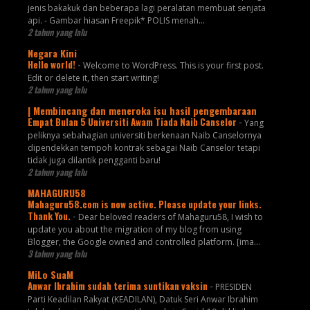
jenis bakakuk dan beberapa lagi peralatan membuat senjata
api. - Gambar hiasan Freepik* POLIS menah...
2 tahun yang lalu
Negara Kini
Hello world!
-
Welcome to WordPress. This is your first post.
Edit or delete it, then start writing!
2 tahun yang lalu
| Membincang dan meneroka isu hasil pengembaraan
Empat Bulan 5 Universiti Awam Tiada Naib Canselor
-
Yang
peliknya sebahagian universiti berkenaan Naib Canselornya
dipendekkan tempoh kontrak sebagai Naib Canselor tetapi
tidak juga dilantik pengganti baru!
2 tahun yang lalu
MAHAGURU58
Mahaguru58.com is now active. Please update your links.
Thank You.
-
Dear beloved readers of Mahaguru58, I wish to
update you about the migration of my blog from using
Blogger, the Google owned and controlled platform. [ima...
3 tahun yang lalu
MiLo SuaM
Anwar Ibrahim sudah terima suntikan vaksin
-
PRESIDEN
Parti Keadilan Rakyat (KEADILAN), Datuk Seri Anwar Ibrahim