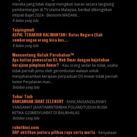
mereka yang tidak dapat mengikuti siaran secara langsung
pembentangan di TV utama Malaysia, berikut dikongsikan
intipati Bajet 2024 - Ekonomi MADANI...
8 bulan yang lalu
Taipingmali
ASPAL TERAKHIR KALIMANTAN‼️ Batas Negara (Gak
sembarangan orang bisa kes...
-
8 bulan yang lalu
Menconteng Untuk Perubahan™
Apa kaitan pemecatan KJ, Noh Omar dengan kejatuhan
kerajaan pimpinan Anwar?
-
Kau orang sedar ke tidak, usaha
tidak pernah jemu oleh gerombolan walaun untuk
menjahanamkan kerajaan perpaduan DS Anwar tidak pernah
luntur Perjalanan mas...
Setahun yang lalu
Tukar Tiub
RANCANGAN JAHAT ZELENSKY
-
RANCANGANZELENSKY
YANGAMAT JAHATAMINTEMBAK POLANDTUDUH RUSIA
KETIKA G20MESYUARAT DI BALIKHALAS
Setahun yang lalu
roketkini.com
DAP aktifkan jentera pilihan raya serta merta
-
Kenyataan