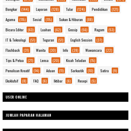
Bongkar
(144)
Laporan
(128)
Tular
(124)
Pendidikan
(121)
Agama
(115)
Sosial
(115)
Sukan & Hiburan
(88)
Bicara Editor
(63)
Luahan
(62)
Gossip
(56)
Ragam
(53)
IT & Teknologi
(51)
Teguran
(51)
English Session
(37)
Flashback
(31)
Wanita
(30)
Info
(28)
Wawancara
(22)
Tips & Petua
(21)
Lensa
(20)
Kisah Teladan
(15)
Penulisan Kreatif
(14)
Aduan
(11)
Sarkastik
(10)
Satira
(9)
Eksklufsif
(8)
FAQ
(6)
Iktibar
(6)
Resepi
(5)
USER ONLINE
JUMLAH PAPARAN HALAMAN