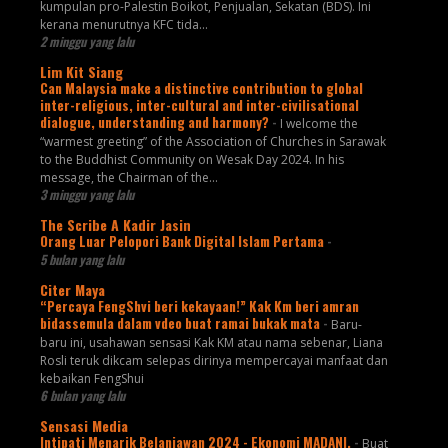
kumpulan pro-Palestin Boikot, Penjualan, Sekatan (BDS). Ini
kerana menurutnya KFC tida...
2 minggu yang lalu
Lim Kit Siang
Can Malaysia make a distinctive contribution to global
inter-religious, inter-cultural and inter-civilisational
dialogue, understanding and harmony?
-
I welcome the
“warmest greeting” of the Association of Churches in Sarawak
to the Buddhist Community on Wesak Day 2024. In his
message, the Chairman of the...
3 minggu yang lalu
The Scribe A Kadir Jasin
Orang Luar Pelopori Bank Digital Islam Pertama
-
5 bulan yang lalu
Citer Maya
“Percaya FengShvi beri kekayaan!” Kak Km beri amran
bidassemula dalam vdeo buat ramai bukak mata
-
Baru-
baru ini, usahawan sensasi Kak KM atau nama sebenar, Liana
Rosli teruk dikcam selepas dirinya mempercayai manfaat dan
kebaikan FengShui
6 bulan yang lalu
Sensasi Media
Intipati Menarik Belanjawan 2024 - Ekonomi MADANI.
-
Buat