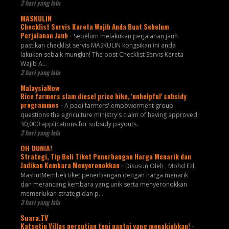
2 hari yang lalu
MASKULIN
Checklist Servis Kereta Wajib Anda Buat Sebelum
Perjalanan Jauh
-
Sebelum melakukan perjalanan jauh
pastikan checklist servis MASKULIN kongsikan ini anda
lakukan sebaik mungkin! The post Checklist Servis Kereta
Wajib A...
2 hari yang lalu
MalaysiaNow
Rice farmers slam diesel price hike, 'unhelpful' subsidy
programmes
-
A padi farmers' empowerment group
questions the agriculture ministry's claim of having approved
30,000 applications for subsidy payouts.
2 hari yang lalu
OH DUNIA!
Strategi, Tip Beli Tiket Penerbangan Harga Menarik dan
Jadikan Kembara Menyeronokkan
-
Disusun Oleh : Mohd Ezli
MashutMembeli tiket penerbangan dengan harga menarik
dan merancang kembara yang unik serta menyeronokkan
memerlukan strategi dan p...
3 hari yang lalu
Suara.TV
Katsetiu Villas percutian tepi pantai yang menakjubkan!
-