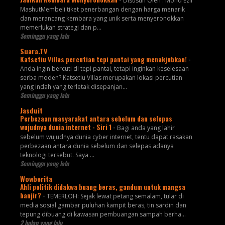
Disusun Oleh : Mohd Ezli
MashutMembeli tiket penerbangan dengan harga menarik
dan merancang kembara yang unik serta menyeronokkan
memerlukan strategi dan p...
Seminggu yang lalu
Suara.TV
Katsetiu Villas percutian tepi pantai yang menakjubkan!
-
Anda ingin bercuti di tepi pantai, tetapi inginkan keselesaan
serba moden? Katsetiu Villas merupakan lokasi percutian
yang indah yang terletak disepanjan...
Seminggu yang lalu
Jasduit
Perbezaan masyarakat antara sebelum dan selepas
wujudnya dunia internet - Siri 1
-
Bagi anda yang lahir
sebelum wujudnya dunia cyber internet, tentu dapat rasakan
perbezaan antara dunia sebelum dan selepas adanya
teknologi tersebut. Saya ...
Seminggu yang lalu
Wowberita
Ahli politik didakwa buang beras, gandum untuk mangsa
banjir?
-
TEMERLOH: Sejak lewat petang semalam, tular di
media sosial gambar puluhan kampit beras, tin sardin dan
tepung dibuang di kawasan pembuangan sampah berha...
2 bulan yang lalu