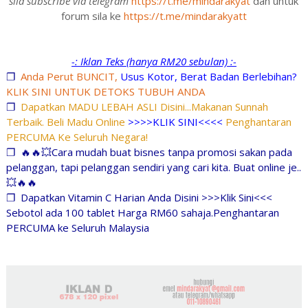
sila subscribe via telegram
https://t.me/mindarakyat
dan untuk
forum sila ke
https://t.me/mindarakyatt
-: Iklan Teks (hanya RM20 sebulan) :-
❐
Anda Perut BUNCIT,
Usus Kotor, Berat Badan Berlebihan?
KLIK SINI UNTUK DETOKS TUBUH ANDA
❐
Dapatkan MADU LEBAH ASLI Disini...Makanan Sunnah
Terbaik. Beli Madu Online
>>>>KLIK SINI<<<<
Penghantaran
PERCUMA Ke Seluruh Negara!
❐
🔥🔥💥Cara mudah buat bisnes tanpa promosi sakan pada
pelanggan, tapi pelanggan sendiri yang cari kita. Buat online je..
💥🔥🔥
❐
Dapatkan Vitamin C Harian Anda Disini >>>Klik Sini<<<
Sebotol ada 100 tablet Harga RM60 sahaja.Penghantaran
PERCUMA ke Seluruh Malaysia