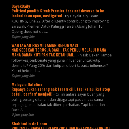
DayakDaily
Political pundit: S’wak Premier does not deserve to be
looked down upon, castigated
-
By DayakDaily Team
KUCHING, June 22: After diligently contributing to improving
Sarawak, Premier Datuk Patinggi Tan Sri Abang Johari Tun
Openg does not des...
Sejam yang lalu
WARTAWAN RASMI LAMAN REFORMASI
NAK SEDEKAH TERUS JA BAGI.. TAK PERLU MELALUI MANA
MANA BADAN KUTIPAN TAK KETAHUAN...
-
Najib Bakar Hampa
follow kes JomDonate yang guna influencer untuk kutip
derma tu? Yang 20% dari kutipan diberi kepada influencer?
Kes ni heboh di ...
Sejam yang lalu
Malaysia Dateline
Rupanya bukan senang nak tanam cili, tapi kalau ikut step
betul, ‘confirm’ menjadi!
-
Cili ini antara sayur buah yang
paling senang ditanam dan dijaga tapi pada masa sama
cepat juga mati kalau tak diberi perhatian. Tapi kalau dah ...
Baca A...
2 jam yang lalu
Shahbudin dot com
PODCAST - SIAPA ITU BLACKROCK DAN BENARKAH EKONOMI