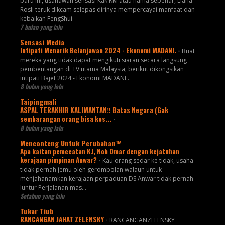
baru ini, usahawan sensasi Kak KM atau nama sebenar, Liana
Rosli teruk dikcam selepas dirinya mempercayai manfaat dan
kebaikan FengShui
7 bulan yang lalu
Sensasi Media
Intipati Menarik Belanjawan 2024 - Ekonomi MADANI.
-
Buat
mereka yang tidak dapat mengikuti siaran secara langsung
pembentangan di TV utama Malaysia, berikut dikongsikan
intipati Bajet 2024 - Ekonomi MADANI...
8 bulan yang lalu
Taipingmali
ASPAL TERAKHIR KALIMANTAN‼️ Batas Negara (Gak
sembarangan orang bisa kes...
-
8 bulan yang lalu
Menconteng Untuk Perubahan™
Apa kaitan pemecatan KJ, Noh Omar dengan kejatuhan
kerajaan pimpinan Anwar?
-
Kau orang sedar ke tidak, usaha
tidak pernah jemu oleh gerombolan walaun untuk
menjahanamkan kerajaan perpaduan DS Anwar tidak pernah
luntur Perjalanan mas...
Setahun yang lalu
Tukar Tiub
RANCANGAN JAHAT ZELENSKY
-
RANCANGANZELENSKY