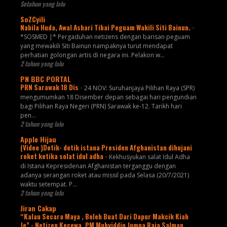
Setahun yang lalu
SoZCyili
Nabila Huda, Awal Ashari Tibai Peguam Wakili Siti Bainun.
-
*SOSMED |* Pergaduhan netizens dengan barisan peguam
yang mewakili Siti Bainun nampaknya turut mendapat
perhatian golongan artis di negara ini. Pelakon w...
2 tahun yang lalu
PN BBC PORTAL
PRN Sarawak 18 Dis
-
24 NOV: Suruhanjaya Pilihan Raya (SPR)
mengumumkan 18 Disember depan sebagai hari pengundian
bagi Pilihan Raya Negeri (PRN) Sarawak ke-12. Tarikh hari
pen...
2 tahun yang lalu
Apple Hijau
(Video )Detik- detik istana Presiden Afghanistan dihujani
roket ketika solat idul adha
-
Kekhusyukan salat Idul Adha
di Istana Kepresidenan Afghanistan terganggu dengan
adanya serangan roket atau missil pada Selasa (20/7/2021)
waktu setempat. P...
2 tahun yang lalu
Jiran Cakap
“Kalau Secara Maya , Boleh Buat Dari Dapur Makcik Kiah
Je” - Netizen Kecewa, PM Muhyiddin Jumpa Raja Salman