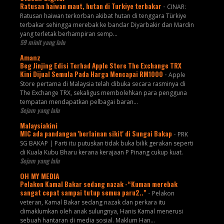
Ratusan haiwan maut, hutan di Turkiye terbakar
-
CINAR:
Ratusan haiwan terkorban akibat hutan di tenggara Türkiye
terbakar sehingga merebak ke bandar Diyarbakir dan Mardin
yang terletak berhampiran semp...
59 minit yang lalu
Amanz
Beg Jinjing Edisi Terhad Apple Store The Exchange TRX
Kini Dijual Semula Pada Harga Mencapai RM1000
-
Apple
Store pertama di Malaysia telah dibuka secara rasminya di
The Exchange TRX, sekaligus membolehkan para pengguna
tempatan mendapatkan pelbagai baran...
Sejam yang lalu
Malaysiakini
MIC ada pandangan 'berlainan sikit' di Sungai Bakap
-
PRK
SG BAKAP | Parti itu putuskan tidak buka bilik gerakan seperti
di Kuala Kubu Bharu kerana kerajaan P Pinang cukup kuat.
Sejam yang lalu
OH MY MEDIA
Pelakon Kamal Bakar sedang nazak -“Kuman merebak
sangat cepat sampai tutup semua paru2..”
-
Pelakon
veteran, Kamal Bakar sedang nazak dan perkara itu
dimaklumkan oleh anak sulungnya, Hanis Kamal menerusi
sebuah hantaran di media sosial. Maklum Han...