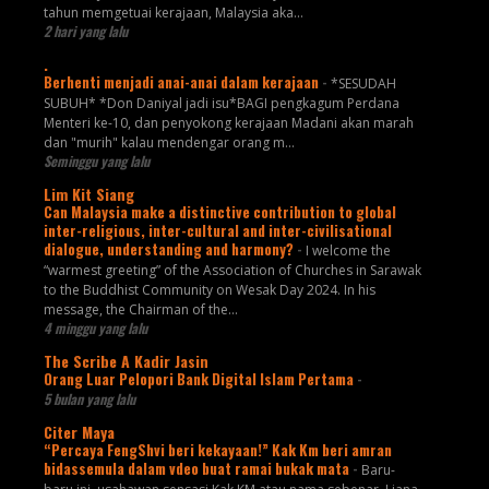
tahun memgetuai kerajaan, Malaysia aka...
2 hari yang lalu
.
Berhenti menjadi anai-anai dalam kerajaan
-
*SESUDAH
SUBUH* *Don Daniyal jadi isu*BAGI pengkagum Perdana
Menteri ke-10, dan penyokong kerajaan Madani akan marah
dan "murih" kalau mendengar orang m...
Seminggu yang lalu
Lim Kit Siang
Can Malaysia make a distinctive contribution to global
inter-religious, inter-cultural and inter-civilisational
dialogue, understanding and harmony?
-
I welcome the
“warmest greeting” of the Association of Churches in Sarawak
to the Buddhist Community on Wesak Day 2024. In his
message, the Chairman of the...
4 minggu yang lalu
The Scribe A Kadir Jasin
Orang Luar Pelopori Bank Digital Islam Pertama
-
5 bulan yang lalu
Citer Maya
“Percaya FengShvi beri kekayaan!” Kak Km beri amran
bidassemula dalam vdeo buat ramai bukak mata
-
Baru-