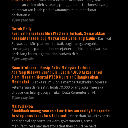
hantaran video oleh seorang pengguna dari Indonesia yang
memaparkan kisah perkahwinannya telah mendapat
perhatian o...
4 jam yang lalu
Borak Daily
Karnival Perpaduan Miri Platform Terbaik, Semarakkan
Kesejahteraan Hidup Masyarakat Berbilang Kaum
-
Karnival
Perpaduan Miri platform terbaik bagi mengetengahkan
semangat perpaduan dan kesejahteraan hidup masyarakat
berbilang kaum, agama, dan budaya di M...
5 jam yang lalu
Beautifulnara - Gosip Artis Malaysia Terkini
Ada Yang Didakwa Bun*h Diri, Lebih 4,000 Askar Israel
Alami Masalah Mental PTSD & Jumlah Dijangka Akan
Meningkat
-
Ketika rejim Zionis mempertingkatkan operasi
ketenteraan di Palestin, lebih 70,000 orang askar mereka
dilaporkan hilang upaya fizikal. Data Kementerian H...
6 jam yang lalu
MalaysiaNow
BlackRock among scores of entities warned by UN experts
to stop arms transfers to Israel
-
More than 30 UN experts
and special rapporteurs warn governments, arms
manufacturers and investors that they could be held