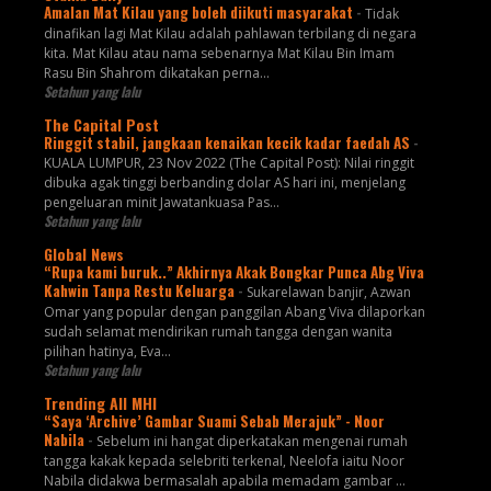
Amalan Mat Kilau yang boleh diikuti masyarakat
-
Tidak
dinafikan lagi Mat Kilau adalah pahlawan terbilang di negara
kita. Mat Kilau atau nama sebenarnya Mat Kilau Bin Imam
Rasu Bin Shahrom dikatakan perna...
Setahun yang lalu
The Capital Post
Ringgit stabil, jangkaan kenaikan kecik kadar faedah AS
-
KUALA LUMPUR, 23 Nov 2022 (The Capital Post): Nilai ringgit
dibuka agak tinggi berbanding dolar AS hari ini, menjelang
pengeluaran minit Jawatankuasa Pas...
Setahun yang lalu
Global News
“Rupa kami buruk..” Akhirnya Akak Bongkar Punca Abg Viva
Kahwin Tanpa Restu Keluarga
-
Sukarelawan banjir, Azwan
Omar yang popular dengan panggilan Abang Viva dilaporkan
sudah selamat mendirikan rumah tangga dengan wanita
pilihan hatinya, Eva...
Setahun yang lalu
Trending All MHI
“Saya ‘Archive’ Gambar Suami Sebab Merajuk” - Noor
Nabila
-
Sebelum ini hangat diperkatakan mengenai rumah
tangga kakak kepada selebriti terkenal, Neelofa iaitu Noor
Nabila didakwa bermasalah apabila memadam gambar ...