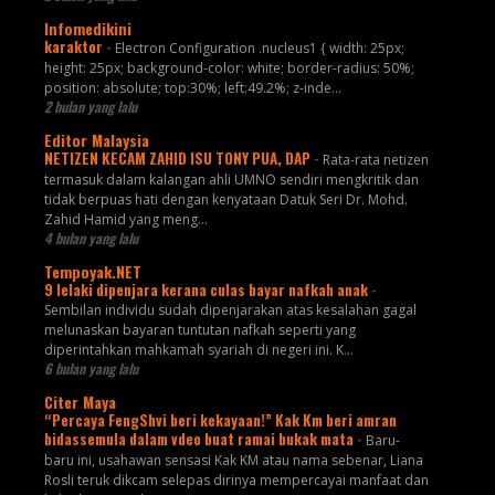
Infomedikini
karaktor
-
Electron Configuration .nucleus1 { width: 25px;
height: 25px; background-color: white; border-radius: 50%;
position: absolute; top:30%; left:49.2%; z-inde...
2 bulan yang lalu
Editor Malaysia
NETIZEN KECAM ZAHID ISU TONY PUA, DAP
-
Rata-rata netizen
termasuk dalam kalangan ahli UMNO sendiri mengkritik dan
tidak berpuas hati dengan kenyataan Datuk Seri Dr. Mohd.
Zahid Hamid yang meng...
4 bulan yang lalu
Tempoyak.NET
9 lelaki dipenjara kerana culas bayar nafkah anak
-
Sembilan individu sudah dipenjarakan atas kesalahan gagal
melunaskan bayaran tuntutan nafkah seperti yang
diperintahkan mahkamah syariah di negeri ini. K...
6 bulan yang lalu
Citer Maya
“Percaya FengShvi beri kekayaan!” Kak Km beri amran
bidassemula dalam vdeo buat ramai bukak mata
-
Baru-
baru ini, usahawan sensasi Kak KM atau nama sebenar, Liana
Rosli teruk dikcam selepas dirinya mempercayai manfaat dan