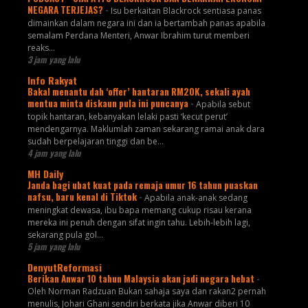
NEGARA TERJEJAS?
-
Isu berkaitan Blackrock sentiasa panas
dimainkan dalam negara ini dan ia bertambah panas apabila
semalam Perdana Menteri, Anwar Ibrahim turut memberi
reaks...
3 jam yang lalu
Info Rakyat
Bakal menantu dah ‘offer’ hantaran RM20K, sekali ayah
mentua minta diskaun pula ini puncanya
-
Apabila sebut
topik hantaran, kebanyakan lelaki pasti ‘kecut perut’
mendengarnya. Maklumlah zaman sekarang ramai anak dara
sudah berpelajaran tinggi dan be...
4 jam yang lalu
MH Daily
Janda bagi ubat kuat pada remaja umur 16 tahun puaskan
nafsu, baru kenal di Tiktok
-
Apabila anak-anak sedang
meningkat dewasa, ibu bapa memang cukup risau kerana
mereka ini penuh dengan sifat ingin tahu. Lebih-lebih lagi,
sekarang pula gol...
5 jam yang lalu
DenyutReformasi
Berikan Anwar 10 tahun Malaysia akan jadi negara hebat
-
Oleh Norman Radzuan Bukan sahaja saya dan rakan2 pernah
menulis, Johari Ghani sendiri berkata jika Anwar diberi 10