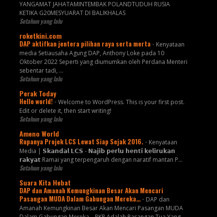
YANGAMAT JAHATAMINTEMBAK POLANDTUDUH RUSIA
KETIKA G20MESYUARAT DI BALIKHALAS
Setahun yang lalu
roketkini.com
DAP aktifkan jentera pilihan raya serta merta
-
Kenyataan
media Setiausaha Agung DAP, Anthony Loke pada 10
Oktober 2022 Seperti yang diumumkan oleh Perdana Menteri
sebentar tadi, …
Setahun yang lalu
Perak Today
Hello world!
-
Welcome to WordPress. This is your first post.
Edit or delete it, then start writing!
Setahun yang lalu
Ameno World
Rupanya Projek LCS Lewat Siap Sejak 2016.
-
Kenyataan
Media | 𝗦𝗸𝗮𝗻𝗱𝗮𝗹 𝗟𝗖𝗦 - 𝗡𝗮𝗷𝗶𝗯 𝗽𝗲𝗿𝗹𝘂 𝗵𝗲𝗻𝘁𝗶 𝗸𝗲𝗹𝗶𝗿𝘂𝗸𝗮𝗻
𝗿𝗮𝗸𝘆𝗮𝘁 Ramai yang terpengaruh dengan naratif mantan P...
Setahun yang lalu
Suara Kita Hebat
DAP dan Amanah Kemungkinan Besar Akan Mencari
Pasangan MUDA Dalam Gabungan Mereka…
-
DAP dan
Amanah Kemungkinan Besar Akan Mencari Pasangan MUDA
Dalam Gabungan Mereka… PKR Adalah Pasangan Tua Yang