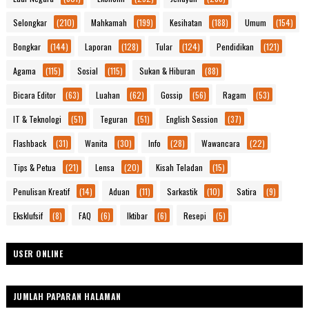
Selongkar
(210)
Mahkamah
(199)
Kesihatan
(188)
Umum
(154)
Bongkar
(144)
Laporan
(128)
Tular
(124)
Pendidikan
(121)
Agama
(115)
Sosial
(115)
Sukan & Hiburan
(88)
Bicara Editor
(63)
Luahan
(62)
Gossip
(56)
Ragam
(53)
IT & Teknologi
(51)
Teguran
(51)
English Session
(37)
Flashback
(31)
Wanita
(30)
Info
(28)
Wawancara
(22)
Tips & Petua
(21)
Lensa
(20)
Kisah Teladan
(15)
Penulisan Kreatif
(14)
Aduan
(11)
Sarkastik
(10)
Satira
(9)
Eksklufsif
(8)
FAQ
(6)
Iktibar
(6)
Resepi
(5)
USER ONLINE
JUMLAH PAPARAN HALAMAN