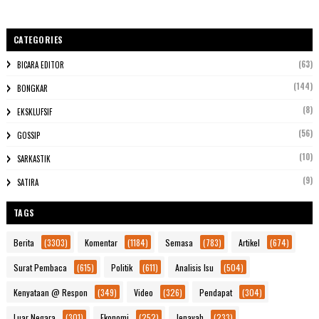
CATEGORIES
(63)
BICARA EDITOR
(144)
BONGKAR
(8)
EKSKLUFSIF
(56)
GOSSIP
(10)
SARKASTIK
(9)
SATIRA
TAGS
Berita
(3303)
Komentar
(1184)
Semasa
(783)
Artikel
(674)
Surat Pembaca
(615)
Politik
(611)
Analisis Isu
(504)
Kenyataan @ Respon
(349)
Video
(326)
Pendapat
(304)
Luar Negara
(301)
Ekonomi
(252)
Jenayah
(233)