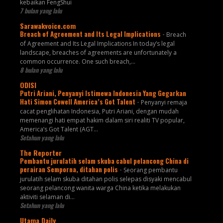
kebaikan FengShui
7 bulan yang lalu
Sarawakvoice.com
Breach of Agreement and Its Legal Implications
-
Breach
of Agreement and Its Legal Implications In today’s legal
landscape, breaches of agreements are unfortunately a
common occurrence. One such breach,...
8 bulan yang lalu
ODISI
Putri Ariani, Penyanyi Istimewa Indonesia Yang Gegarkan
Hati Simon Cowell America’s Got Talent
-
Penyanyi remaja
cacat penglihatan Indonesia, Putri Ariani, dengan mudah
memenangi hati empat hakim dalam siri realiti TV popular,
America’s Got Talent (AGT...
Setahun yang lalu
The Reporter
Pembantu jurulatih selam skuba cabul pelancong China di
perairan Semporna, ditahan polis
-
Seorang pembantu
jurulatih selam skuba ditahan polis selepas disyaki mencabul
seorang pelancong wanita warga China ketika melakukan
aktiviti selaman di...
Setahun yang lalu
Utama Daily