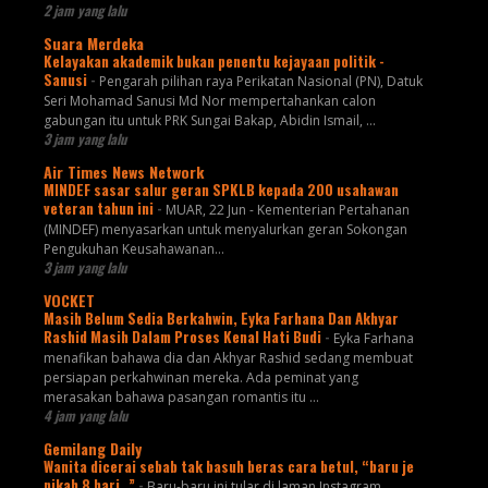
2 jam yang lalu
Suara Merdeka
Kelayakan akademik bukan penentu kejayaan politik -
Sanusi
-
Pengarah pilihan raya Perikatan Nasional (PN), Datuk
Seri Mohamad Sanusi Md Nor mempertahankan calon
gabungan itu untuk PRK Sungai Bakap, Abidin Ismail, ...
3 jam yang lalu
Air Times News Network
MINDEF sasar salur geran SPKLB kepada 200 usahawan
veteran tahun ini
-
MUAR, 22 Jun - Kementerian Pertahanan
(MINDEF) menyasarkan untuk menyalurkan geran Sokongan
Pengukuhan Keusahawanan…
3 jam yang lalu
VOCKET
Masih Belum Sedia Berkahwin, Eyka Farhana Dan Akhyar
Rashid Masih Dalam Proses Kenal Hati Budi
-
Eyka Farhana
menafikan bahawa dia dan Akhyar Rashid sedang membuat
persiapan perkahwinan mereka. Ada peminat yang
merasakan bahawa pasangan romantis itu ...
4 jam yang lalu
Gemilang Daily
Wanita dicerai sebab tak basuh beras cara betul, “baru je
nikah 8 hari..”
-
Baru-baru ini tular di laman Instagram,