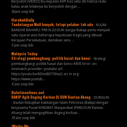
Berjodoh [VIDEO] Ibu kepada Aliff Aziz iaitu Siti Hafiza restu
kalau anak lelakinya itu berjodoh dengan ...
Sejam yang lalu
HarakahDaily
Tandatangan MoU banyak, tetapi pelabur tak ada
-
KULIM-
BANDAR BAHARU: PRK N.20 DUN Sungai Bakap perlu menjadi
satu isyarat atas beberapa keputusan tragis yang dibuat
Kerajaan Persekutuan, demikian seru ...
5 jam yang lalu
Malaysia Today
Strategi pembangkang: politik hasut dan benci
-
Strategi
pembangkang: politik hasut dan benci ARVE Error: src
mismatch provider: youtube url:
https://youtu.be/M3xnBDTXNaQ src in org:
https://www.youtub...
6 jam yang lalu
Buletinonlines.net
BAKIP Agih Daging Korban Di DUN Rantau Abang
-
DUNGUN
- Badan Kebajikan Kakitangan Islam Petronas (Bakip) dengan
kerjasama Pusat KHIDMAT Masyarakat (PKM) DUN Rantau
Abang telah mengagihkan daging korban...
10 jam yang lalu
1Media.My