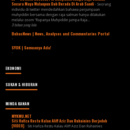
Secara Maya Walaupun Dah Berada Di Arab Saudi
-
Seorang
individu di twitter mendedahkan bahawa perjumpaan
muhyiddin bersama dengan raja salman hanya dilakukan
melalui zoom “Rupanya Muhyiddin jumpa Raja...
3 tahun yang lalu
BebasNews | News, Analyses and Commentaries Portal
-
SYOK | Semuanya Ada!
-
EKONOMI
SUKAN & HIBURAN
MINDA KANAN
MYKMU.NET
Siti Hafiza Restu Kalau Aliff Aziz Dan Ruhainies Berjodoh
[VIDEO]
-
Siti Hafiza Restu Kalau Aliff Aziz Dan Ruhainies