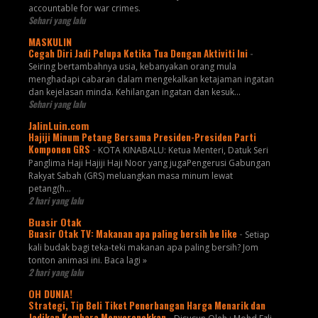
accountable for war crimes.
Sehari yang lalu
MASKULIN
Cegah Diri Jadi Pelupa Ketika Tua Dengan Aktiviti Ini
-
Seiring bertambahnya usia, kebanyakan orang mula
menghadapi cabaran dalam mengekalkan ketajaman ingatan
dan kejelasan minda. Kehilangan ingatan dan kesuk...
Sehari yang lalu
JalinLuin.com
Hajiji Minum Petang Bersama Presiden-Presiden Parti
Komponen GRS
-
KOTA KINABALU: Ketua Menteri, Datuk Seri
Panglima Haji Hajiji Haji Noor yang jugaPengerusi Gabungan
Rakyat Sabah (GRS) meluangkan masa minum lewat
petang(h...
2 hari yang lalu
Buasir Otak
Buasir Otak TV: Makanan apa paling bersih be like
-
Setiap
kali budak bagi teka-teki makanan apa paling bersih? Jom
tonton animasi ini. Baca lagi »
2 hari yang lalu
OH DUNIA!
Strategi, Tip Beli Tiket Penerbangan Harga Menarik dan
Jadikan Kembara Menyeronokkan
-