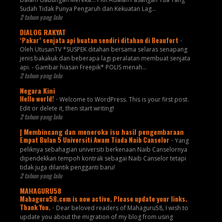
Sudah Tidak Punya Pengaruh dan Kekuatan Lag...
2 tahun yang lalu
DIALOG RAKYAT
‘Pakar’ senjata api buatan sendiri ditahan di Beaufort
-
Oleh UtusanTV *SUSPEK ditahan bersama selaras senapang
jenis bakakuk dan beberapa lagi peralatan membuat senjata
api. - Gambar hiasan Freepik* POLIS menah...
2 tahun yang lalu
Negara Kini
Hello world!
-
Welcome to WordPress. This is your first post.
Edit or delete it, then start writing!
2 tahun yang lalu
| Membincang dan meneroka isu hasil pengembaraan
Empat Bulan 5 Universiti Awam Tiada Naib Canselor
-
Yang
peliknya sebahagian universiti berkenaan Naib Canselornya
dipendekkan tempoh kontrak sebagai Naib Canselor tetapi
tidak juga dilantik pengganti baru!
2 tahun yang lalu
MAHAGURU58
Mahaguru58.com is now active. Please update your links.
Thank You.
-
Dear beloved readers of Mahaguru58, I wish to
update you about the migration of my blog from using