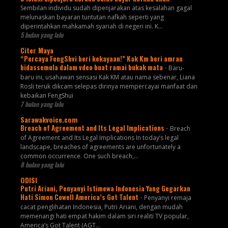
Sembilan individu sudah dipenjarakan atas kesalahan gagal
melunaskan bayaran tuntutan nafkah seperti yang
diperintahkan mahkamah syariah di negeri ini. K...
5 bulan yang lalu
Citer Maya
“Percaya FengShvi beri kekayaan!” Kak Km beri amran
bidassemula dalam vdeo buat ramai bukak mata
-
Baru-
baru ini, usahawan sensasi Kak KM atau nama sebenar, Liana
Rosli teruk dikcam selepas dirinya mempercayai manfaat dan
kebaikan FengShui
7 bulan yang lalu
Sarawakvoice.com
Breach of Agreement and Its Legal Implications
-
Breach
of Agreement and Its Legal Implications In today’s legal
landscape, breaches of agreements are unfortunately a
common occurrence. One such breach,...
8 bulan yang lalu
ODISI
Putri Ariani, Penyanyi Istimewa Indonesia Yang Gegarkan
Hati Simon Cowell America’s Got Talent
-
Penyanyi remaja
cacat penglihatan Indonesia, Putri Ariani, dengan mudah
memenangi hati empat hakim dalam siri realiti TV popular,
America’s Got Talent (AGT...