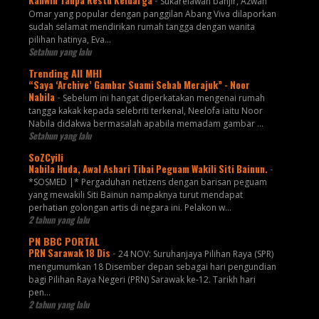
Kahwin Tanpa Restu Keluarga
-
Sukarelawan banjir, Azwan
Omar yang popular dengan panggilan Abang Viva dilaporkan
sudah selamat mendirikan rumah tangga dengan wanita
pilihan hatinya, Eva...
Setahun yang lalu
Trending All MHI
“Saya ‘Archive’ Gambar Suami Sebab Merajuk” - Noor
Nabila
-
Sebelum ini hangat diperkatakan mengenai rumah
tangga kakak kepada selebriti terkenal, Neelofa iaitu Noor
Nabila didakwa bermasalah apabila memadam gambar ...
Setahun yang lalu
SoZCyili
Nabila Huda, Awal Ashari Tibai Peguam Wakili Siti Bainun.
-
*SOSMED |* Pergaduhan netizens dengan barisan peguam
yang mewakili Siti Bainun nampaknya turut mendapat
perhatian golongan artis di negara ini. Pelakon w...
2 tahun yang lalu
PN BBC PORTAL
PRN Sarawak 18 Dis
-
24 NOV: Suruhanjaya Pilihan Raya (SPR)
mengumumkan 18 Disember depan sebagai hari pengundian
bagi Pilihan Raya Negeri (PRN) Sarawak ke-12. Tarikh hari
pen...
2 tahun yang lalu