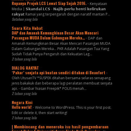
Rupanya Projek LCS Lewat Siap Sejak 2016.
-
Kenyataan
Media | 𝗦𝗸𝗮𝗻𝗱𝗮𝗹 𝗟𝗖𝗦 - 𝗡𝗮𝗷𝗶𝗯 𝗽𝗲𝗿𝗹𝘂 𝗵𝗲𝗻𝘁𝗶 𝗸𝗲𝗹𝗶𝗿𝘂𝗸𝗮𝗻
𝗿𝗮𝗸𝘆𝗮𝘁 Ramai yang terpengaruh dengan naratif mantan P...
Setahun yang lalu
Suara Kita Hebat
DAP dan Amanah Kemungkinan Besar Akan Mencari
Pasangan MUDA Dalam Gabungan Mereka…
-
DAP dan
Amanah Kemungkinan Besar Akan Mencari Pasangan MUDA
Dalam Gabungan Mereka… PKR Adalah Pasangan Tua Yang
Sudah Tidak Punya Pengaruh dan Kekuatan Lag...
2 tahun yang lalu
DIALOG RAKYAT
‘Pakar’ senjata api buatan sendiri ditahan di Beaufort
-
Oleh UtusanTV *SUSPEK ditahan bersama selaras senapang
jenis bakakuk dan beberapa lagi peralatan membuat senjata
api. - Gambar hiasan Freepik* POLIS menah...
2 tahun yang lalu
Negara Kini
Hello world!
-
Welcome to WordPress. This is your first post.
Edit or delete it, then start writing!
2 tahun yang lalu
| Membincang dan meneroka isu hasil pengembaraan