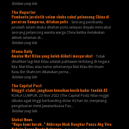
Setahun yang lalu
The Reporter
Pembantu jurulatih selam skuba cabul pelancong China di
perairan Semporna, ditahan polis
-
Seorang pembantu
jurulatih selam skuba ditahan polis selepas disyaki mencabul
seorang pelancong wanita warga China ketika melakukan
aktiviti selaman di...
Setahun yang lalu
Utama Daily
Amalan Mat Kilau yang boleh diikuti masyarakat
-
Tidak
dinafikan lagi Mat Kilau adalah pahlawan terbilang di negara
kita. Mat Kilau atau nama sebenarnya Mat Kilau Bin Imam
Rasu Bin Shahrom dikatakan perna...
Setahun yang lalu
The Capital Post
Ringgit stabil, jangkaan kenaikan kecik kadar faedah AS
-
KUALA LUMPUR, 23 Nov 2022 (The Capital Post): Nilai ringgit
dibuka agak tinggi berbanding dolar AS hari ini, menjelang
pengeluaran minit Jawatankuasa Pas...
Setahun yang lalu
Global News
“Rupa kami buruk..” Akhirnya Akak Bongkar Punca Abg Viva