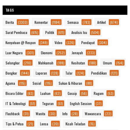
TAGS
Berita
(3303)
Komentar
(1184)
Semasa
(783)
Artikel
(674)
Surat Pembaca
(615)
Politik
(611)
Analisis Isu
(504)
Kenyataan @ Respon
(349)
Video
(326)
Pendapat
(304)
Luar Negara
(301)
Ekonomi
(252)
Jenayah
(233)
Selongkar
(210)
Mahkamah
(199)
Kesihatan
(188)
Umum
(154)
Bongkar
(144)
Laporan
(128)
Tular
(124)
Pendidikan
(121)
Agama
(115)
Sosial
(115)
Sukan & Hiburan
(88)
Bicara Editor
(63)
Luahan
(62)
Gossip
(56)
Ragam
(53)
IT & Teknologi
(51)
Teguran
(51)
English Session
(37)
Flashback
(31)
Wanita
(30)
Info
(28)
Wawancara
(22)
Tips & Petua
(21)
Lensa
(20)
Kisah Teladan
(15)