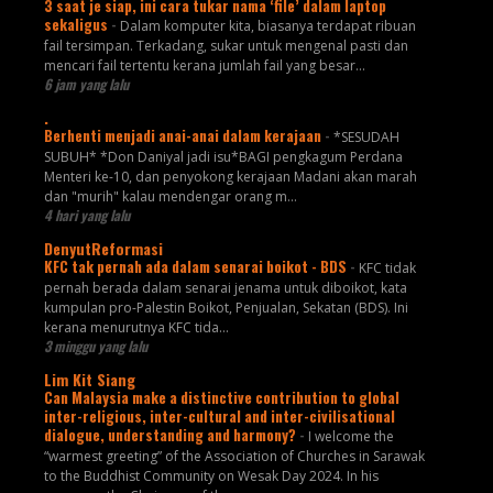
3 saat je siap, ini cara tukar nama ‘file’ dalam laptop
sekaligus
-
Dalam komputer kita, biasanya terdapat ribuan
fail tersimpan. Terkadang, sukar untuk mengenal pasti dan
mencari fail tertentu kerana jumlah fail yang besar...
6 jam yang lalu
.
Berhenti menjadi anai-anai dalam kerajaan
-
*SESUDAH
SUBUH* *Don Daniyal jadi isu*BAGI pengkagum Perdana
Menteri ke-10, dan penyokong kerajaan Madani akan marah
dan "murih" kalau mendengar orang m...
4 hari yang lalu
DenyutReformasi
KFC tak pernah ada dalam senarai boikot - BDS
-
KFC tidak
pernah berada dalam senarai jenama untuk diboikot, kata
kumpulan pro-Palestin Boikot, Penjualan, Sekatan (BDS). Ini
kerana menurutnya KFC tida...
3 minggu yang lalu
Lim Kit Siang
Can Malaysia make a distinctive contribution to global
inter-religious, inter-cultural and inter-civilisational
dialogue, understanding and harmony?
-
I welcome the
“warmest greeting” of the Association of Churches in Sarawak
to the Buddhist Community on Wesak Day 2024. In his