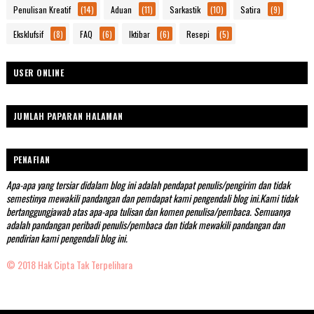
Penulisan Kreatif
(14)
Aduan
(11)
Sarkastik
(10)
Satira
(9)
Eksklufsif
(8)
FAQ
(6)
Iktibar
(6)
Resepi
(5)
USER ONLINE
JUMLAH PAPARAN HALAMAN
PENAFIAN
Apa-apa yang tersiar didalam blog ini adalah pendapat penulis/pengirim dan tidak
semestinya mewakili pandangan dan pemdapat kami pengendali blog ini.Kami tidak
bertanggungjawab atas apa-apa tulisan dan komen penulisa/pembaca. Semuanya
adalah pandangan peribadi penulis/pembaca dan tidak mewakili pandangan dan
pendirian kami pengendali blog ini.
© 2018 Hak Cipta Tak Terpelihara