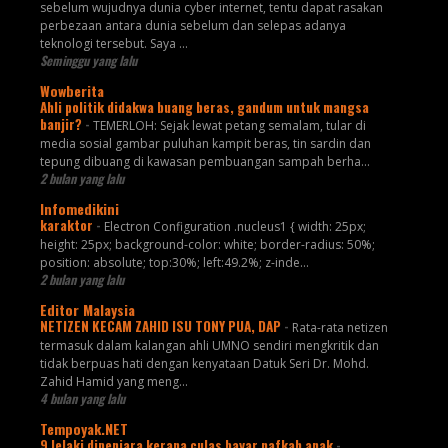
sebelum wujudnya dunia cyber internet, tentu dapat rasakan
perbezaan antara dunia sebelum dan selepas adanya
teknologi tersebut. Saya ...
Seminggu yang lalu
Wowberita
Ahli politik didakwa buang beras, gandum untuk mangsa
banjir?
-
TEMERLOH: Sejak lewat petang semalam, tular di
media sosial gambar puluhan kampit beras, tin sardin dan
tepung dibuang di kawasan pembuangan sampah berha...
2 bulan yang lalu
Infomedikini
karaktor
-
Electron Configuration .nucleus1 { width: 25px;
height: 25px; background-color: white; border-radius: 50%;
position: absolute; top:30%; left:49.2%; z-inde...
2 bulan yang lalu
Editor Malaysia
NETIZEN KECAM ZAHID ISU TONY PUA, DAP
-
Rata-rata netizen
termasuk dalam kalangan ahli UMNO sendiri mengkritik dan
tidak berpuas hati dengan kenyataan Datuk Seri Dr. Mohd.
Zahid Hamid yang meng...
4 bulan yang lalu
Tempoyak.NET
9 lelaki dipenjara kerana culas bayar nafkah anak
-