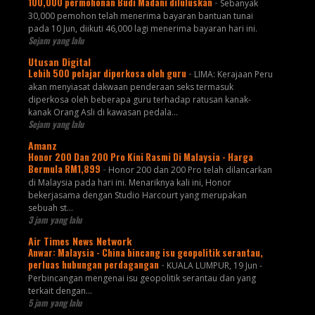
100,000 permohonan Budi Madani diluluskan
-
Sebanyak
30,000 pemohon telah menerima bayaran bantuan tunai
pada 10 Jun, diikuti 46,000 lagi menerima bayaran hari ini.
Sejam yang lalu
Utusan Digital
Lebih 500 pelajar diperkosa oleh guru
-
LIMA: Kerajaan Peru
akan menyiasat dakwaan penderaan seks termasuk
diperkosa oleh beberapa guru terhadap ratusan kanak-
kanak Orang Asli di kawasan pedala...
Sejam yang lalu
Amanz
Honor 200 Dan 200 Pro Kini Rasmi Di Malaysia - Harga
Bermula RM1,899
-
Honor 200 dan 200 Pro telah dilancarkan
di Malaysia pada hari ini. Menariknya kali ini, Honor
bekerjasama dengan Studio Harcourt yang merupakan
sebuah st...
3 jam yang lalu
Air Times News Network
Anwar: Malaysia - China bincang isu geopolitik serantau,
perluas hubungan perdagangan
-
KUALA LUMPUR, 19 Jun -
Perbincangan mengenai isu geopolitik serantau dan yang
terkait dengan…
5 jam yang lalu