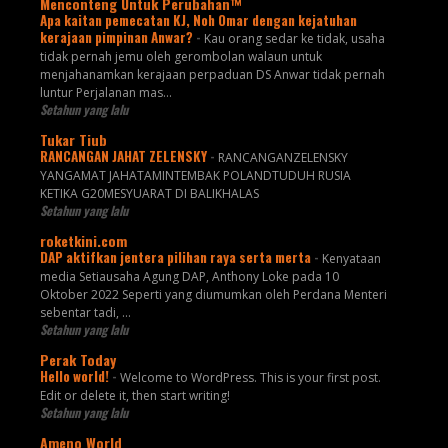
Menconteng Untuk Perubahan™
Apa kaitan pemecatan KJ, Noh Omar dengan kejatuhan
kerajaan pimpinan Anwar?
-
Kau orang sedar ke tidak, usaha
tidak pernah jemu oleh gerombolan walaun untuk
menjahanamkan kerajaan perpaduan DS Anwar tidak pernah
luntur Perjalanan mas...
Setahun yang lalu
Tukar Tiub
RANCANGAN JAHAT ZELENSKY
-
RANCANGANZELENSKY
YANGAMAT JAHATAMINTEMBAK POLANDTUDUH RUSIA
KETIKA G20MESYUARAT DI BALIKHALAS
Setahun yang lalu
roketkini.com
DAP aktifkan jentera pilihan raya serta merta
-
Kenyataan
media Setiausaha Agung DAP, Anthony Loke pada 10
Oktober 2022 Seperti yang diumumkan oleh Perdana Menteri
sebentar tadi, …
Setahun yang lalu
Perak Today
Hello world!
-
Welcome to WordPress. This is your first post.
Edit or delete it, then start writing!
Setahun yang lalu
Ameno World