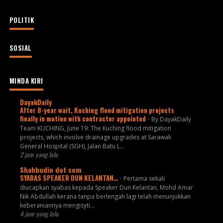
POLITIK
SOSIAL
MINDA KIRI
DayakDaily
After 8-year wait, Kuching flood mitigation projects
finally in motion with contractor appointed
-
By DayakDaily
Team KUCHING, June 19: The Kuching flood mitigation
projects, which involve drainage upgrades at Sarawak
General Hospital (SGH), Jalan Batu L...
2 jam yang lalu
Shahbudin dot com
SYABAS SPEAKER DUN KELANTAN…
-
Pertama sekali
diucapkan syabas kepada Speaker Dun Kelantan, Mohd Amar
Nik Abdullah kerana tanpa berlengah lagi telah menunjukkan
keberaniannya mengisyti...
4 jam yang lalu