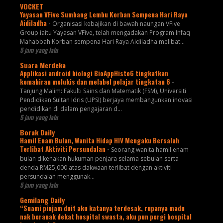
VOCKET
Yayasan VFive Sumbang Lembu Korban Sempena Hari Raya
Aidiladha
-
Organisasi kebajikan di bawah naungan VFive
Group iaitu Yayasan VFive, telah mengadakan Program Infaq
Mahabbah Korban sempena Hari Raya Aidiladha melibat...
5 jam yang lalu
Suara Merdeka
Applikasi android biologi BioAppHisto6 tingkatkan
kemahiran melukis dan melabel pelajar tingkatan 6
-
Tanjung Malim: Fakulti Sains dan Matematik (FSM), Universiti
Pendidikan Sultan Idris (UPSI) berjaya membangunkan inovasi
pendidikan di dalam pengajaran d...
5 jam yang lalu
Borak Daily
Hamil Enam Bulan, Wanita Hidap HIV Mengaku Bersalah
Terlibat Aktiviti Persundalan
-
Seorang wanita hamil enam
bulan dikenakan hukuman penjara selama sebulan serta
denda RM25,000 atas dakwaan terlibat dengan aktiviti
persundalan menggunak...
5 jam yang lalu
Gemilang Daily
“Suami pinjam duit aku katanya terdesak, rupanya madu
nak beranak dekat hospital swasta, aku pun pergi hospital