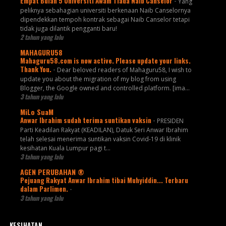
Empat Bulan 5 Universiti Awam Tiada Naib Canselor
-
Yang
peliknya sebahagian universiti berkenaan Naib Canselornya
dipendekkan tempoh kontrak sebagai Naib Canselor tetapi
tidak juga dilantik pengganti baru!
2 tahun yang lalu
MAHAGURU58
Mahaguru58.com is now active. Please update your links.
Thank You.
-
Dear beloved readers of Mahaguru58, I wish to
update you about the migration of my blog from using
Blogger, the Google owned and controlled platform. [ima...
3 tahun yang lalu
MiLo SuaM
Anwar Ibrahim sudah terima suntikan vaksin
-
PRESIDEN
Parti Keadilan Rakyat (KEADILAN), Datuk Seri Anwar Ibrahim
telah selesai menerima suntikan vaksin Covid-19 di klinik
kesihatan Kuala Lumpur pagi t...
3 tahun yang lalu
AGEN PERUBAHAN ®
Pejuang Rakyat Anwar Ibrahim tibai Muhyiddin... Terbaru
dalam Parlimen.
-
3 tahun yang lalu
KESIHATAN