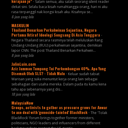
kerajaan je”
-
Salam semua, aku salah seorang silent reader
dekat sini. Selalu baca kisah rumahtangga orang, hari ni aku
rasa terpanggil nak kongsi kisah aku. Kisahnya se...
6 jam yang lalu
MASKULIN
Thailand Benarkan Perkahwinan Sejantina, Negara
Pertama Iktiraf Ideologi Songsang Di Asia Tenggara
-
Negara Thailand secara rasminya telah meluluskan Rang
Undang-Undang (RUU) perkahwinan sejantina, demikian
lapor CNN. The post Thailand Benarkan Perkahwin...
8 jam yang lalu
JalinLuin.com
Aziz Jamman Tumpang Tui Perkembangan 40%. Apa Yang
Disemak Oleh SLS? - Tidak Malu
-
Keluar sudah tabiat
Warisan yang suka menuntut kerja orang lain sebagai
sebahagian dari usaha mereka. Dalam pada itu kamu kena
tahu apa sebenarnya yang dis...
10 jam yang lalu
MalaysiaNow
Groups, activists to gather as pressure grows for Anwar
to axe deal with 'genocide-tainted' BlackRock
-
The 'Tolak
BlackRock' forum brings together former ministers,
politicians, NGO leaders and influencers from different