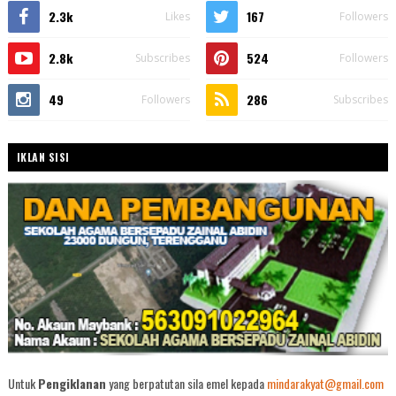
2.3k
167
Likes
Followers
2.8k
524
Subscribes
Followers
49
286
Followers
Subscribes
IKLAN SISI
Untuk
Pengiklanan
yang berpatutan sila emel kepada
mindarakyat@gmail.com