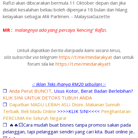
Rafizi akan dibicarakan bermula 11 Oktober depan dan jika
disabit kesalahan beliau boleh dipenjara 18 bulan dan hilang
kelayakan sebagai Ahli Parlimen. - MalaysiaGazette
MR :
malangnya ada yang percaya 'kencing' Rafizi.
Untuk dapatkan berita daripada kami secara terus,
sila subscribe via telegram
https://t.me/mindarakyat
dan untuk
forum sila ke
https://t.me/mindarakyatt
-: Iklan Teks (hanya RM20 sebulan) :-
❐
Anda Perut BUNCIT,
Usus Kotor, Berat Badan Berlebihan?
KLIK SINI UNTUK DETOKS TUBUH ANDA
❐
Dapatkan MADU LEBAH ASLI Disini...Makanan Sunnah
Terbaik. Beli Madu Online
>>>>KLIK SINI<<<<
Penghantaran
PERCUMA Ke Seluruh Negara!
❐
🔥🔥💥Cara mudah buat bisnes tanpa promosi sakan pada
pelanggan, tapi pelanggan sendiri yang cari kita. Buat online je..