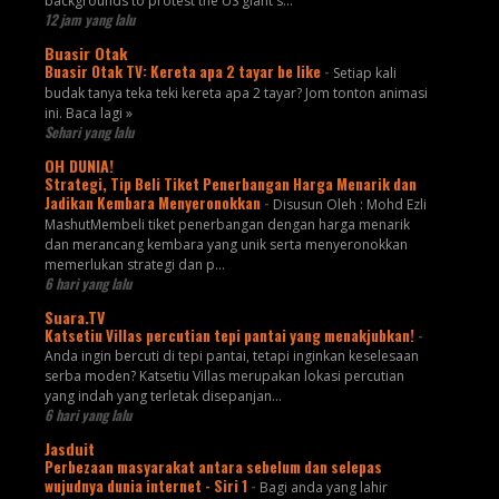
backgrounds to protest the US giant's...
12 jam yang lalu
Buasir Otak
Buasir Otak TV: Kereta apa 2 tayar be like
-
Setiap kali
budak tanya teka teki kereta apa 2 tayar? Jom tonton animasi
ini. Baca lagi »
Sehari yang lalu
OH DUNIA!
Strategi, Tip Beli Tiket Penerbangan Harga Menarik dan
Jadikan Kembara Menyeronokkan
-
Disusun Oleh : Mohd Ezli
MashutMembeli tiket penerbangan dengan harga menarik
dan merancang kembara yang unik serta menyeronokkan
memerlukan strategi dan p...
6 hari yang lalu
Suara.TV
Katsetiu Villas percutian tepi pantai yang menakjubkan!
-
Anda ingin bercuti di tepi pantai, tetapi inginkan keselesaan
serba moden? Katsetiu Villas merupakan lokasi percutian
yang indah yang terletak disepanjan...
6 hari yang lalu
Jasduit
Perbezaan masyarakat antara sebelum dan selepas
wujudnya dunia internet - Siri 1
-
Bagi anda yang lahir