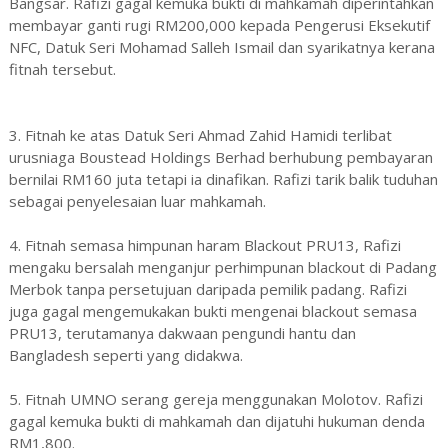
Bangsar. Rafizi gagal kemuka bukti di mahkamah diperintahkan
membayar ganti rugi RM200,000 kepada Pengerusi Eksekutif
NFC, Datuk Seri Mohamad Salleh Ismail dan syarikatnya kerana
fitnah tersebut.
3. Fitnah ke atas Datuk Seri Ahmad Zahid Hamidi terlibat
urusniaga Boustead Holdings Berhad berhubung pembayaran
bernilai RM160 juta tetapi ia dinafikan. Rafizi tarik balik tuduhan
sebagai penyelesaian luar mahkamah.
4. Fitnah semasa himpunan haram Blackout PRU13, Rafizi
mengaku bersalah menganjur perhimpunan blackout di Padang
Merbok tanpa persetujuan daripada pemilik padang. Rafizi
juga gagal mengemukakan bukti mengenai blackout semasa
PRU13, terutamanya dakwaan pengundi hantu dan
Bangladesh seperti yang didakwa.
5. Fitnah UMNO serang gereja menggunakan Molotov. Rafizi
gagal kemuka bukti di mahkamah dan dijatuhi hukuman denda
RM1,800.