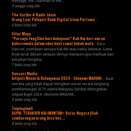
message, the Chairman of the...
4 minggu yang lalu
The Scribe A Kadir Jasin
Orang Luar Pelopori Bank Digital Islam Pertama
-
5 bulan yang lalu
Citer Maya
“Percaya FengShvi beri kekayaan!” Kak Km beri amran
bidassemula dalam vdeo buat ramai bukak mata
-
Baru-
baru ini, usahawan sensasi Kak KM atau nama sebenar, Liana
Rosli teruk dikcam selepas dirinya mempercayai manfaat dan
kebaikan FengShui
7 bulan yang lalu
Sensasi Media
Intipati Menarik Belanjawan 2024 - Ekonomi MADANI.
-
Buat
mereka yang tidak dapat mengikuti siaran secara langsung
pembentangan di TV utama Malaysia, berikut dikongsikan
intipati Bajet 2024 - Ekonomi MADANI...
8 bulan yang lalu
Taipingmali
ASPAL TERAKHIR KALIMANTAN‼️ Batas Negara (Gak
sembarangan orang bisa kes...
-
8 bulan yang lalu