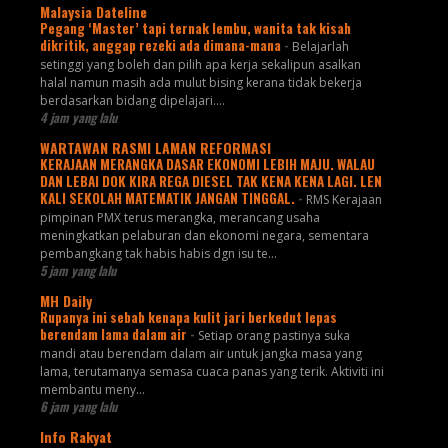
Malaysia Dateline
Pegang ‘Master’ tapi ternak lembu, wanita tak kisah
dikritik, anggap rezeki ada dimana-mana
-
Belajarlah
setinggi yang boleh dan pilih apa kerja sekalipun asalkan
halal namun masih ada mulut bising kerana tidak bekerja
berdasarkan bidang dipelajari....
4 jam yang lalu
WARTAWAN RASMI LAMAN REFORMASI
KERAJAAN MERANGKA DASAR EKONOMI LEBIH MAJU. WALAU
DAN LEBAI DOK KIRA REGA DIESEL TAK KENA KENA LAGI. LEN
KALI SEKOLAH MATEMATIK JANGAN TINGGAL.
-
RMS Kerajaan
pimpinan PMX terus merangka, merancang usaha
meningkatkan pelaburan dan ekonomi negara, sementara
pembangkang tak habis habis dgn isu te...
5 jam yang lalu
MH Daily
Rupanya ini sebab kenapa kulit jari berkedut lepas
berendam lama dalam air
-
Setiap orang pastinya suka
mandi atau berendam dalam air untuk jangka masa yang
lama, terutamanya semasa cuaca panas yang terik. Aktiviti ini
membantu meny...
6 jam yang lalu
Info Rakyat