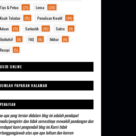
Tips & Petua
(21)
Lensa
(20)
Kisah Teladan
(15)
Penulisan Kreatif
(14)
Aduan
(11)
Sarkastik
(10)
Satira
(9)
Eksklufsif
(8)
FAQ
(6)
Iktibar
(6)
Resepi
(5)
USER ONLINE
JUMLAH PAPARAN HALAMAN
PENAFIAN
a-apa yang tersiar didalam blog ini adalah pendapat
nulis/pengirim dan tidak semestinya mewakili pandangan dan
mdapat kami pengendali blog ini.Kami tidak
rtanggungjawab atas apa-apa tulisan dan komen