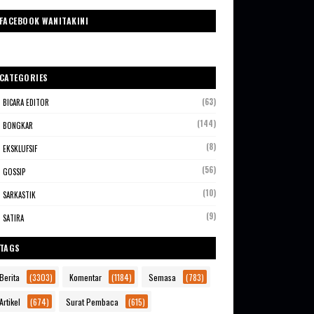
FACEBOOK WANITAKINI
CATEGORIES
(63)
BICARA EDITOR
(144)
BONGKAR
(8)
EKSKLUFSIF
(56)
GOSSIP
(10)
SARKASTIK
(9)
SATIRA
TAGS
Berita
(3303)
Komentar
(1184)
Semasa
(783)
Artikel
(674)
Surat Pembaca
(615)