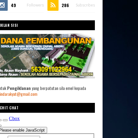
49
286
Followers
Subscribes
IKLAN SISI
ntuk
Pengiklanan
yang berpatutan sila emel kepada
indarakyat@gmail.com
CHIT CHAT