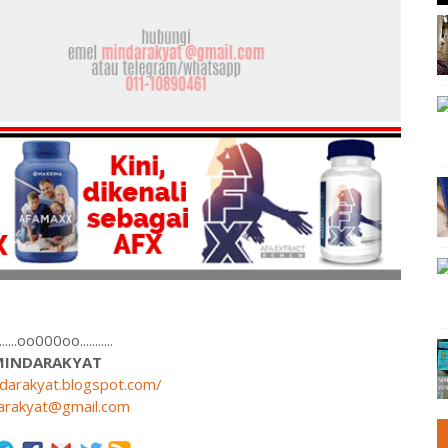
........oo000oo...........
MINDARAKYAT
ndarakyat.blogspot.com/
arakyat@gmail.com