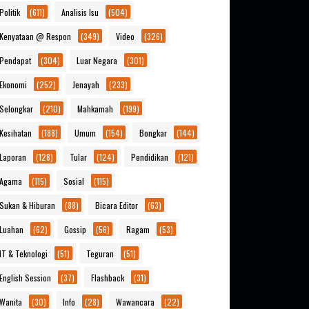
Politik
(611)
Analisis Isu
(504)
Kenyataan @ Respon
(349)
Video
(326)
Pendapat
(304)
Luar Negara
(301)
Ekonomi
(252)
Jenayah
(233)
Selongkar
(210)
Mahkamah
(199)
Kesihatan
(188)
Umum
(154)
Bongkar
(144)
Laporan
(128)
Tular
(124)
Pendidikan
(121)
Agama
(115)
Sosial
(115)
Sukan & Hiburan
(88)
Bicara Editor
(63)
Luahan
(62)
Gossip
(56)
Ragam
(53)
IT & Teknologi
(51)
Teguran
(51)
English Session
(37)
Flashback
(31)
Wanita
(30)
Info
(28)
Wawancara
(22)