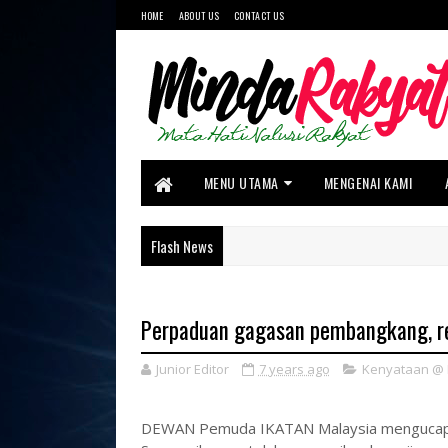
HOME
ABOUT US
CONTACT US
MENU UTAMA
MENGENAI KAMI
Flash News
Perpaduan gagasan pembangkang, r
Junior Editor
7 years ago
Kenyataan @
DEWAN Pemuda IKATAN Malaysia mengucapkan