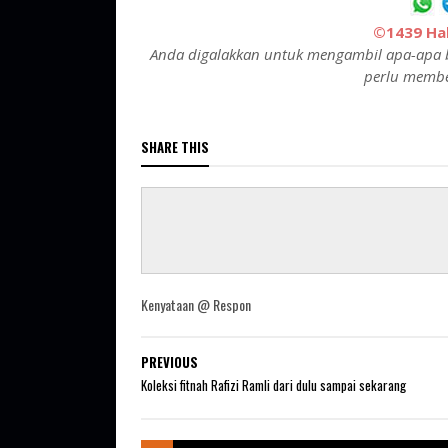
©1439 Hak
Anda digalakkan untuk mengambil apa-apa b
perlu membe
SHARE THIS
Kenyataan @ Respon
PREVIOUS
Koleksi fitnah Rafizi Ramli dari dulu sampai sekarang