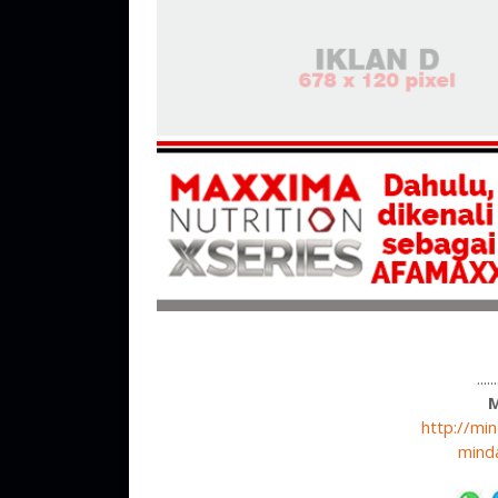
....
http://mi
mind