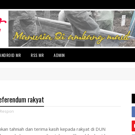
ANDROID MR
RSS MR
ADMIN
eferendum rakyat
 Respon
 tahniah dan terima kasih kepada rakyat di DUN