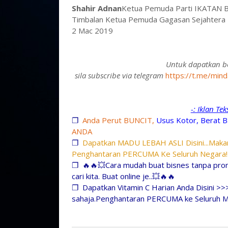
Shahir Adnan
Ketua Pemuda Parti IKATAN B
Timbalan Ketua Pemuda Gagasan Sejahtera
2 Mac 2019
Untuk dapatkan be
sila subscribe via telegram
https://t.me/mind
-: Iklan Te
❐
Anda Perut BUNCIT,
Usus Kotor, Berat B
ANDA
❐
Dapatkan MADU LEBAH ASLI Disini...Makan
Penghantaran PERCUMA Ke Seluruh Negara!
❐
🔥🔥💥Cara mudah buat bisnes tanpa prom
cari kita. Buat online je..💥🔥🔥
❐
Dapatkan Vitamin C Harian Anda Disini >>
sahaja.Penghantaran PERCUMA ke Seluruh M