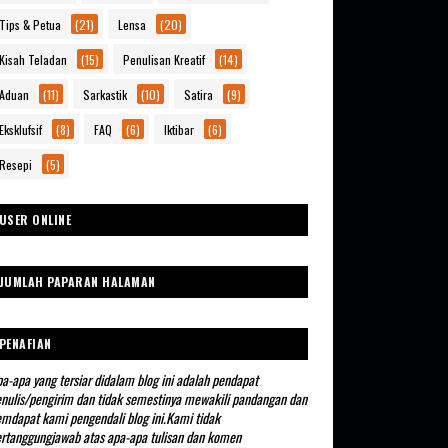
Tips & Petua
(21)
Lensa
(20)
Kisah Teladan
(15)
Penulisan Kreatif
(14)
Aduan
(11)
Sarkastik
(10)
Satira
(9)
Eksklufsif
(8)
FAQ
(6)
Iktibar
(6)
Resepi
(5)
USER ONLINE
JUMLAH PAPARAN HALAMAN
PENAFIAN
a-apa yang tersiar didalam blog ini adalah pendapat
nulis/pengirim dan tidak semestinya mewakili pandangan dan
mdapat kami pengendali blog ini.Kami tidak
rtanggungjawab atas apa-apa tulisan dan komen