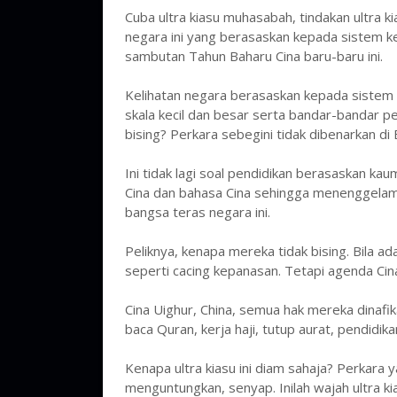
Cuba ultra kiasu muhasabah, tindakan ultra k
negara ini yang berasaskan kepada sistem ke
sambutan Tahun Baharu Cina baru-baru ini.
Kelihatan negara berasaskan kepada sistem k
skala kecil dan besar serta bandar-bandar 
bising? Perkara sebegini tidak dibenarkan di 
Ini tidak lagi soal pendidikan berasaskan ka
Cina dan bahasa Cina sehingga menenggelam
bangsa teras negara ini.
Peliknya, kenapa mereka tidak bising. Bila 
seperti cacing kepanasan. Tetapi agenda Cina
Cina Uighur, China, semua hak mereka dinafik
baca Quran, kerja haji, tutup aurat, pendidika
Kenapa ultra kiasu ini diam sahaja? Perkara
menguntungkan, senyap. Inilah wajah ultra k