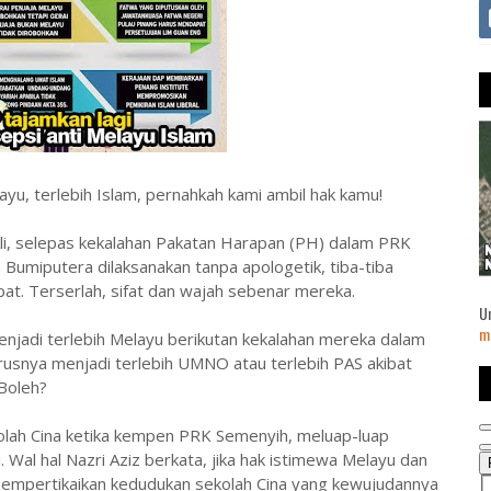
u, terlebih Islam, pernahkah kami ambil hak kamu!
li, selepas kekalahan Pakatan Harapan (PH) dalam PRK
umiputera dilaksanakan tanpa apologetik, tiba-tiba
at. Terserlah, sifat dan wajah sebenar mereka.
U
m
menjadi terlebih Melayu berikutan kekalahan mereka dalam
usnya menjadi terlebih UMNO atau terlebih PAS akibat
 Boleh?
ekolah Cina ketika kempen PRK Semenyih, meluap-luap
 Wal hal Nazri Aziz berkata, jika hak istimewa Melayu dan
 mempertikaikan kedudukan sekolah Cina yang kewujudannya