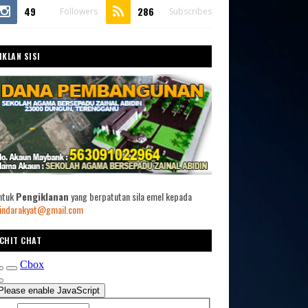
49
286
Followers
Subscribes
IKLAN SISI
ntuk
Pengiklanan
yang berpatutan sila emel kepada
indarakyat@gmail.com
CHIT CHAT