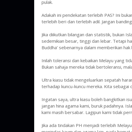
pulak.
Adakah ini pendekatan terlebih PAS? Ini bukan
terlebih beri dan terlebih adil. Jangan bandi
Jika diikutkan bilangan dan statistik, bukan 
sedemikian besar, tinggi dan lebar. Tetapi ha
Buddha’ sebenarnya dalam memberikan hak bu
Inilah toleransi dan kebaikan Melayu yang ti
Bukan sahaja mereka tidak bertoleransi, mal
Ultra kiasu tidak mengeluarkan sepatah hara
terhadap kuncu-kuncu mereka. Kita sebagai o
Ingatan saya, ultra kiasu boleh bangkitkan isu
jangan hina agama kami, buruk padahnya. Isla
kami masih bersabar. Lagipun kami tidak p
Jika ada tindakan PH menjadi terlebih Melayu,
menindas kaum dan agama lain, pada hemat s