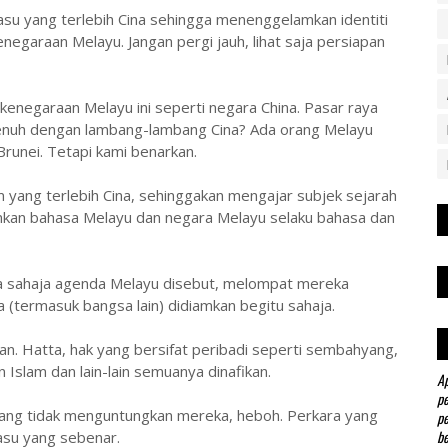
iasu yang terlebih Cina sehingga menenggelamkan identiti
negaraan Melayu. Jangan pergi jauh, lihat saja persiapan
enegaraan Melayu ini seperti negara China. Pasar raya
penuh dengan lambang-lambang Cina? Ada orang Melayu
Brunei. Tetapi kami benarkan.
um yang terlebih Cina, sehinggakan mengajar subjek sejarah
kan bahasa Melayu dan negara Melayu selaku bahasa dan
ada sahaja agenda Melayu disebut, melompat mereka
 (termasuk bangsa lain) didiamkan begitu sahaja.
an. Hatta, hak yang bersifat peribadi seperti sembahyang,
n Islam dan lain-lain semuanya dinafikan.
Ap
pe
 yang tidak menguntungkan mereka, heboh. Perkara yang
pe
be
iasu yang sebenar.