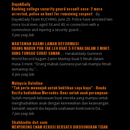
DayakDaily
Kuching college security guard assault case: 2 more
arrested, police on hunt for remaining suspect
-
By
DayakDaily Team KUCHING, June 25: Police have arrested two
more local men, aged 34 and 40, in connection with a
commotion and injuring a security guard ...
5 jam yang lalu
WARTAWAN RASMI LAMAN REFORMASI
ORANG MABUK PUN TAK LEH BUAT 5 FITNAH DALAM 3 MINIT.
HANG TUNGGU SURAT SAMAN .
-
Harakatdaily Guinness
World Record kagum Zamri Mantop buat 5 fitnah dalam
masa 3 minit. "Orang mabuk Guinness pun tak mampu fitnah
semantop itu,"...
6 jam yang lalu
Malaysia Dateline
“Tak perlu menunjuk untuk buktikan saya kaya” - Bonda
Rozita hadiahkan Mercedes-Benz untuk anak perempuan
-
Sudah menjadi kebiasaan buat mereka yang mampu untuk
menghadiahkan anak dengan kemewahan dan kesenangan.
Samalah seperti ibu kepada usahawan kontroversi Da...
7 jam yang lalu
Shahbudin dot com
MENYOKONG ENAM KERUSI BERSATU DIKOSONGKAN TIDAK