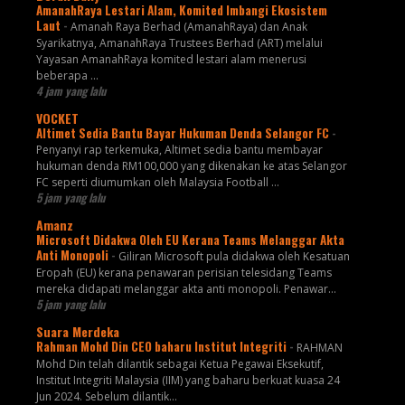
AmanahRaya Lestari Alam, Komited Imbangi Ekosistem
Laut
-
Amanah Raya Berhad (AmanahRaya) dan Anak
Syarikatnya, AmanahRaya Trustees Berhad (ART) melalui
Yayasan AmanahRaya komited lestari alam menerusi
beberapa ...
4 jam yang lalu
VOCKET
Altimet Sedia Bantu Bayar Hukuman Denda Selangor FC
-
Penyanyi rap terkemuka, Altimet sedia bantu membayar
hukuman denda RM100,000 yang dikenakan ke atas Selangor
FC seperti diumumkan oleh Malaysia Football ...
5 jam yang lalu
Amanz
Microsoft Didakwa Oleh EU Kerana Teams Melanggar Akta
Anti Monopoli
-
Giliran Microsoft pula didakwa oleh Kesatuan
Eropah (EU) kerana penawaran perisian telesidang Teams
mereka didapati melanggar akta anti monopoli. Penawar...
5 jam yang lalu
Suara Merdeka
Rahman Mohd Din CEO baharu Institut Integriti
-
RAHMAN
Mohd Din telah dilantik sebagai Ketua Pegawai Eksekutif,
Institut Integriti Malaysia (IIM) yang baharu berkuat kuasa 24
Jun 2024. Sebelum dilantik...