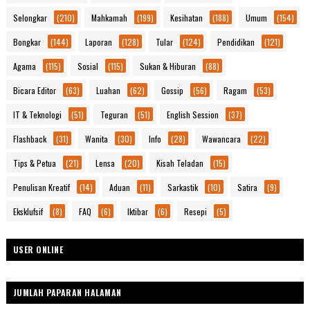
Selongkar
(210)
Mahkamah
(199)
Kesihatan
(188)
Umum
(154)
Bongkar
(144)
Laporan
(128)
Tular
(124)
Pendidikan
(121)
Agama
(115)
Sosial
(115)
Sukan & Hiburan
(88)
Bicara Editor
(63)
Luahan
(62)
Gossip
(56)
Ragam
(53)
IT & Teknologi
(51)
Teguran
(51)
English Session
(37)
Flashback
(31)
Wanita
(30)
Info
(28)
Wawancara
(22)
Tips & Petua
(21)
Lensa
(20)
Kisah Teladan
(15)
Penulisan Kreatif
(14)
Aduan
(11)
Sarkastik
(10)
Satira
(9)
Eksklufsif
(8)
FAQ
(6)
Iktibar
(6)
Resepi
(5)
USER ONLINE
JUMLAH PAPARAN HALAMAN