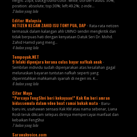
height: 25px; background-color: white; border-radius: 50%;
position: absolute; top:30%; left:49.2%; z-inde...
2 bulan yang lalu
Editor Malaysia
NETIZEN KECAM ZAHID ISU TONY PUA, DAP
-
Rata-rata netizen
termasuk dalam kalangan ahli UMNO sendiri mengkritik dan
tidak berpuas hati dengan kenyataan Datuk Seri Dr. Mohd.
Zahid Hamid yang meng...
4 bulan yang lalu
Tempoyak.NET
9 lelaki dipenjara kerana culas bayar nafkah anak
-
Sembilan individu sudah dipenjarakan atas kesalahan gagal
melunaskan bayaran tuntutan nafkah seperti yang
diperintahkan mahkamah syariah di negeri ini. K...
6 bulan yang lalu
Citer Maya
“Percaya FengShvi beri kekayaan!” Kak Km beri amran
bidassemula dalam vdeo buat ramai bukak mata
-
Baru-
baru ini, usahawan sensasi Kak KM atau nama sebenar, Liana
Rosli teruk dikcam selepas dirinya mempercayai manfaat dan
kebaikan FengShui
7 bulan yang lalu
Sarawakvoice.com