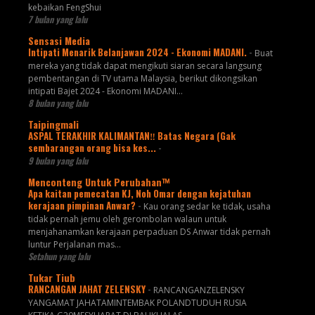
kebaikan FengShui
7 bulan yang lalu
Sensasi Media
Intipati Menarik Belanjawan 2024 - Ekonomi MADANI.
-
Buat
mereka yang tidak dapat mengikuti siaran secara langsung
pembentangan di TV utama Malaysia, berikut dikongsikan
intipati Bajet 2024 - Ekonomi MADANI...
8 bulan yang lalu
Taipingmali
ASPAL TERAKHIR KALIMANTAN‼️ Batas Negara (Gak
sembarangan orang bisa kes...
-
9 bulan yang lalu
Menconteng Untuk Perubahan™
Apa kaitan pemecatan KJ, Noh Omar dengan kejatuhan
kerajaan pimpinan Anwar?
-
Kau orang sedar ke tidak, usaha
tidak pernah jemu oleh gerombolan walaun untuk
menjahanamkan kerajaan perpaduan DS Anwar tidak pernah
luntur Perjalanan mas...
Setahun yang lalu
Tukar Tiub
RANCANGAN JAHAT ZELENSKY
-
RANCANGANZELENSKY
YANGAMAT JAHATAMINTEMBAK POLANDTUDUH RUSIA