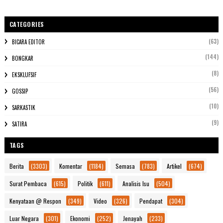
CATEGORIES
(63)
BICARA EDITOR
(144)
BONGKAR
(8)
EKSKLUFSIF
(56)
GOSSIP
(10)
SARKASTIK
(9)
SATIRA
TAGS
Berita
(3303)
Komentar
(1184)
Semasa
(783)
Artikel
(674)
Surat Pembaca
(615)
Politik
(611)
Analisis Isu
(504)
Kenyataan @ Respon
(349)
Video
(326)
Pendapat
(304)
Luar Negara
(301)
Ekonomi
(252)
Jenayah
(233)