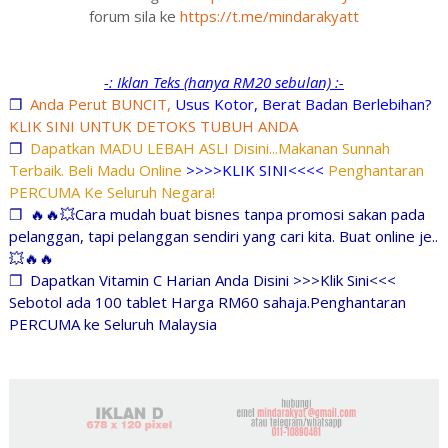
forum sila ke
https://t.me/mindarakyatt
-: Iklan Teks (hanya RM20 sebulan) :-
❐
Anda Perut BUNCIT,
Usus Kotor, Berat Badan Berlebihan?
KLIK SINI UNTUK DETOKS TUBUH ANDA
❐
Dapatkan MADU LEBAH ASLI Disini...Makanan Sunnah
Terbaik. Beli Madu Online
>>>>KLIK SINI<<<<
Penghantaran
PERCUMA Ke Seluruh Negara!
❐
🔥🔥💥Cara mudah buat bisnes tanpa promosi sakan pada
pelanggan, tapi pelanggan sendiri yang cari kita. Buat online je..
💥🔥🔥
❐
Dapatkan Vitamin C Harian Anda Disini >>>Klik Sini<<<
Sebotol ada 100 tablet Harga RM60 sahaja.Penghantaran
PERCUMA ke Seluruh Malaysia