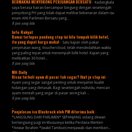
BERMAKNA MENYOKONG PERJUANGAN BERSATU
-
Kadangkala
saya berasa hairan bercampur bingung dengan sesetengah
penyokong PH yang tidak dapat melihat kebenaran dalam isu
enam Ahli Parlimen Bersatu yang...
9 jam yang lalu
Info Rakyat
Ramai terlepas pandang step ini bila tempah bilik hotel,
itu yang dapat harga mahal
-
Satu kajian oleh pakar
penjimatan wang, Vouchercloud, telah mendedahkan waktu
yang paling tepat untuk menempah bilik hotel. Kajian yang
melibatkan 30 hotel...
9 jam yang lalu
MH Daily
Risau terbeli ayam di pasar tak segar? Ikut je step ini
-
Ayam yang segar sangat penting untuk menjamin kualiti
hidangan yang dimasak. Bagi sesetengah individu, mencari
ayam mentah yang segar di pasar sering kali ...
9 jam yang lalu
.
Penjelasan isu Blackrock oleh PM diterima baik
-
*LANGSUNG DARI PARLIMEN* SEPANJANG sidang dewan
berlangsung pagi ini khususnya ketika Perdana Menteri
*Anwar Ibrahim *(wakil Tambun) menjawab dan memberi...