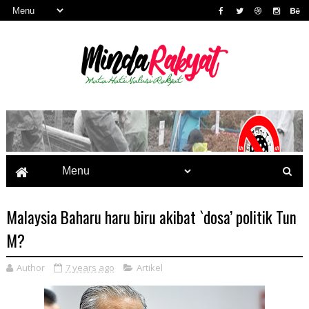
Malaysia Baharu haru biru akibat `dosa’ politik Tun
M?
Author
7 years ago
Artikel