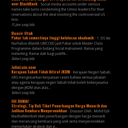
over BlackRock
-
Social media accounts under various
names take turns condemning the Umno leaders for their
reservations about the deal involving the controversial US
firm.
11 jam yang lalu
Buasir Otak
Pakar tak semestinya tinggi kelulusan akademik
-
1. DS Siti
Nurhaliza dilantik UMCCED jadi Pakar untuk Master Class
Programme dalam bidang Vocal Instrument. Ramai yang
melenting. Ramai dah bagi justifik...
Sehari yang lalu
JalinLuin.com
Kerajaan Sabah Tidak Iktiraf JKDM
-
Kerajaan Negeri Sabah,
GRS mengeluarkan kenyataan rasmi bahwa semua jabatan
atau agensi kerajaan negeri Sabah tidak boleh bekerjasama
dengan JKDM atas alas...
Sehari yang lalu
OH DUNIA!
Strategi, Tip Beli Tiket Penerbangan Harga Menarik dan
Jadikan Kembara Menyeronokkan
-
Disusun Oleh : Mohd Ezli
MashutMembeli tiket penerbangan dengan harga menarik
dan merancang kembara yang unik serta menyeronokkan
memerlukan strategi dan p...