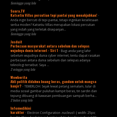
Seminggu yang lalu
Suara.TV
Katsetiu Villas percutian tepi pantai yang menakjubkan!
-
Anda ingin bercuti di tepi pantai, tetapi inginkan keselesaan
serba moden? Katsetiu Villas merupakan lokasi percutian
yang indah yang terletak disepanjan...
Seminggu yang lalu
Jasduit
Perbezaan masyarakat antara sebelum dan selepas
wujudnya dunia internet - Siri 1
-
Bagi anda yang lahir
sebelum wujudnya dunia cyber internet, tentu dapat rasakan
perbezaan antara dunia sebelum dan selepas adanya
teknologi tersebut. Saya ...
2 minggu yang lalu
Wowberita
Ahli politik didakwa buang beras, gandum untuk mangsa
banjir?
-
TEMERLOH: Sejak lewat petang semalam, tular di
media sosial gambar puluhan kampit beras, tin sardin dan
tepung dibuang di kawasan pembuangan sampah berha...
2 bulan yang lalu
Infomedikini
karaktor
-
Electron Configuration .nucleus1 { width: 25px;