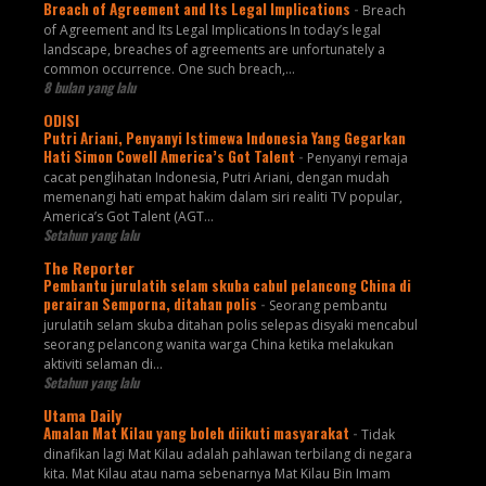
Breach of Agreement and Its Legal Implications
-
Breach
of Agreement and Its Legal Implications In today’s legal
landscape, breaches of agreements are unfortunately a
common occurrence. One such breach,...
8 bulan yang lalu
ODISI
Putri Ariani, Penyanyi Istimewa Indonesia Yang Gegarkan
Hati Simon Cowell America’s Got Talent
-
Penyanyi remaja
cacat penglihatan Indonesia, Putri Ariani, dengan mudah
memenangi hati empat hakim dalam siri realiti TV popular,
America’s Got Talent (AGT...
Setahun yang lalu
The Reporter
Pembantu jurulatih selam skuba cabul pelancong China di
perairan Semporna, ditahan polis
-
Seorang pembantu
jurulatih selam skuba ditahan polis selepas disyaki mencabul
seorang pelancong wanita warga China ketika melakukan
aktiviti selaman di...
Setahun yang lalu
Utama Daily
Amalan Mat Kilau yang boleh diikuti masyarakat
-
Tidak
dinafikan lagi Mat Kilau adalah pahlawan terbilang di negara
kita. Mat Kilau atau nama sebenarnya Mat Kilau Bin Imam