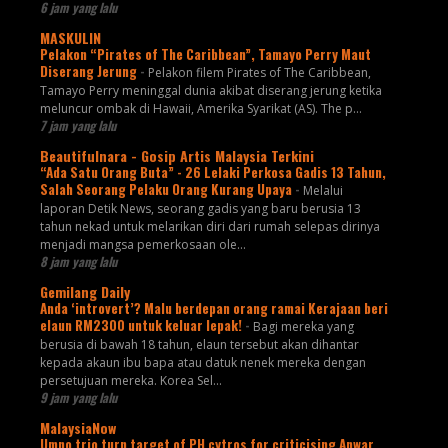
6 jam yang lalu
MASKULIN
Pelakon “Pirates of The Caribbean”, Tamayo Perry Maut
Diserang Jerung
-
Pelakon filem Pirates of The Caribbean,
Tamayo Perry meninggal dunia akibat diserang jerung ketika
meluncur ombak di Hawaii, Amerika Syarikat (AS). The p...
7 jam yang lalu
Beautifulnara - Gosip Artis Malaysia Terkini
“Ada Satu Orang Buta” - 26 Lelaki Perkosa Gadis 13 Tahun,
Salah Seorang Pelaku Orang Kurang Upaya
-
Melalui
laporan Detik News, seorang gadis yang baru berusia 13
tahun nekad untuk melarikan diri dari rumah selepas dirinya
menjadi mangsa pemerkosaan ole...
8 jam yang lalu
Gemilang Daily
Anda ‘introvert’? Malu berdepan orang ramai Kerajaan beri
elaun RM2300 untuk keluar lepak!
-
Bagi mereka yang
berusia di bawah 18 tahun, elaun tersebut akan dihantar
kepada akaun ibu bapa atau datuk nenek mereka dengan
persetujuan mereka. Korea Sel...
9 jam yang lalu
MalaysiaNow
Umno trio turn target of PH cytros for criticising Anwar