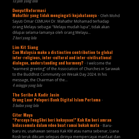
13 jam yang lalu
DenyutReformasi
Mahathir yang tidak mengingati kejahatannya
-
Oleh Mohd
Sayuti Omar CEMUAH Dr. Mahathir Mohamad terhadap
orang Melayu sebagai "Melayu mudah lupa", tidak akan
dilupai selama-lamanya oleh orang Melayu...
2 hari yang lalu
Lim Kit Siang
Can Malaysia make a distinctive contribution to global
inter-religious, inter-cultural and inter-civilisational
dialogue, understanding and harmony?
-
I welcome the
“warmest greeting” of the Association of Churches in Sarawak
to the Buddhist Community on Wesak Day 2024. In his
message, the Chairman of the...
4 minggu yang lalu
The Scribe A Kadir Jasin
Orang Luar Pelopori Bank Digital Islam Pertama
-
5 bulan yang lalu
Citer Maya
“Percaya FengShvi beri kekayaan!” Kak Km beri amran
bidassemula dalam vdeo buat ramai bukak mata
-
Baru-
baru ini, usahawan sensasi Kak KM atau nama sebenar, Liana
Rosli teruk dikcam selepas dirinya mempercayai manfaat dan