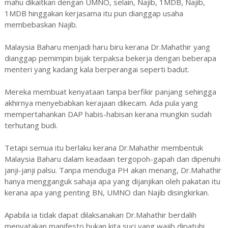
mahu dikaitkan dengan UMNO, selain, Najib, 1MDB, Najib,
1MDB hinggakan kerjasama itu pun dianggap usaha
membebaskan Najib.
Malaysia Baharu menjadi haru biru kerana Dr.Mahathir yang
dianggap pemimpin bijak terpaksa bekerja dengan beberapa
menteri yang kadang kala berperangai seperti badut.
Mereka membuat kenyataan tanpa berfikir panjang sehingga
akhirnya menyebabkan kerajaan dikecam. Ada pula yang
mempertahankan DAP habis-habisan kerana mungkin sudah
terhutang budi.
Tetapi semua itu berlaku kerana Dr.Mahathir membentuk
Malaysia Baharu dalam keadaan tergopoh-gapah dan dipenuhi
janji-janji palsu. Tanpa menduga PH akan menang, Dr.Mahathir
hanya mengganguk sahaja apa yang dijanjikan oleh pakatan itu
kerana apa yang penting BN, UMNO dan Najib disingkirkan.
Apabila ia tidak dapat dilaksanakan Dr.Mahathir berdalih
menyatakan manifesto bukan kita suci yang wajib dipatuhi.