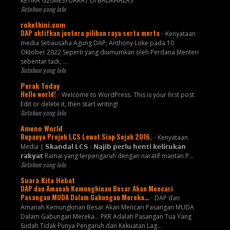
KETIKA G20MESYUARAT DI BALIKHALAS
Setahun yang lalu
roketkini.com
DAP aktifkan jentera pilihan raya serta merta
-
Kenyataan
media Setiausaha Agung DAP, Anthony Loke pada 10
Oktober 2022 Seperti yang diumumkan oleh Perdana Menteri
sebentar tadi, …
Setahun yang lalu
Perak Today
Hello world!
-
Welcome to WordPress. This is your first post.
Edit or delete it, then start writing!
Setahun yang lalu
Ameno World
Rupanya Projek LCS Lewat Siap Sejak 2016.
-
Kenyataan
Media | 𝗦𝗸𝗮𝗻𝗱𝗮𝗹 𝗟𝗖𝗦 - 𝗡𝗮𝗷𝗶𝗯 𝗽𝗲𝗿𝗹𝘂 𝗵𝗲𝗻𝘁𝗶 𝗸𝗲𝗹𝗶𝗿𝘂𝗸𝗮𝗻
𝗿𝗮𝗸𝘆𝗮𝘁 Ramai yang terpengaruh dengan naratif mantan P...
Setahun yang lalu
Suara Kita Hebat
DAP dan Amanah Kemungkinan Besar Akan Mencari
Pasangan MUDA Dalam Gabungan Mereka…
-
DAP dan
Amanah Kemungkinan Besar Akan Mencari Pasangan MUDA
Dalam Gabungan Mereka… PKR Adalah Pasangan Tua Yang
Sudah Tidak Punya Pengaruh dan Kekuatan Lag...