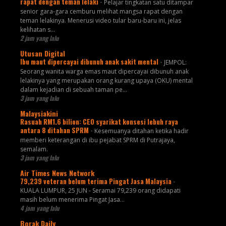
rapat dengan teman lelaki
-
Pelajar tingkatan satu ditampar
senior gara-gara cemburu melihat mangsa rapat dengan
teman lelakinya. Menerusi video tular baru-baru ini, jelas
kelihatan s...
2 jam yang lalu
Utusan Digital
Ibu maut dipercayai dibunuh anak sakit mental
-
JEMPOL:
Seorang wanita warga emas maut dipercayai dibunuh anak
lelakinya yang merupakan orang kurang upaya (OKU) mental
dalam kejadian di sebuah taman pe...
3 jam yang lalu
Malaysiakini
Rasuah RM1.6 bilion: CEO syarikat konsesi lebuh raya
antara 8 ditahan SPRM
-
Kesemuanya ditahan ketika hadir
memberi keterangan di ibu pejabat SPRM di Putrajaya,
semalam.
3 jam yang lalu
Air Times News Network
79,239 veteran belum terima Pingat Jasa Malaysia
-
KUALA LUMPUR, 25 JUN - Seramai 79,239 orang didapati
masih belum menerima Pingat Jasa…
4 jam yang lalu
Borak Daily