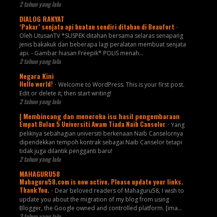
2 tahun yang lalu
DIALOG RAKYAT
‘Pakar’ senjata api buatan sendiri ditahan di Beaufort
-
Oleh UtusanTV *SUSPEK ditahan bersama selaras senapang
jenis bakakuk dan beberapa lagi peralatan membuat senjata
api. - Gambar hiasan Freepik* POLIS menah...
2 tahun yang lalu
Negara Kini
Hello world!
-
Welcome to WordPress. This is your first post.
Edit or delete it, then start writing!
2 tahun yang lalu
| Membincang dan meneroka isu hasil pengembaraan
Empat Bulan 5 Universiti Awam Tiada Naib Canselor
-
Yang
peliknya sebahagian universiti berkenaan Naib Canselornya
dipendekkan tempoh kontrak sebagai Naib Canselor tetapi
tidak juga dilantik pengganti baru!
2 tahun yang lalu
MAHAGURU58
Mahaguru58.com is now active. Please update your links.
Thank You.
-
Dear beloved readers of Mahaguru58, I wish to
update you about the migration of my blog from using
Blogger, the Google owned and controlled platform. [ima...
3 tahun yang lalu