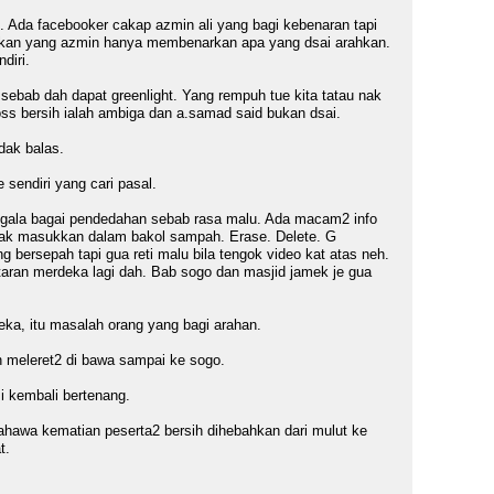
. Ada facebooker cakap azmin ali yang bagi kebenaran tapi
laskan yang azmin hanya membenarkan apa yang dsai arahkan.
diri.
 sebab dah dapat greenlight. Yang rempuh tue kita tatau nak
ss bersih ialah ambiga dan a.samad said bukan dsai.
dak balas.
 sendiri yang cari pasal.
egala bagai pendedahan sebab rasa malu. Ada macam2 info
nak masukkan dalam bakol sampah. Erase. Delete. G
ersepah tapi gua reti malu bila tengok video kat atas neh.
taran merdeka lagi dah. Bab sogo dan masjid jamek je gua
deka, itu masalah orang yang bagi arahan.
n meleret2 di bawa sampai ke sogo.
i kembali bertenang.
bahawa kematian peserta2 bersih dihebahkan dari mulut ke
t.