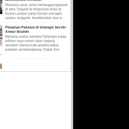
Manusia yang perlu bertanggungjawab
di atas Tragedi di himpunan kotor di
Kuala Lumpur yang hampir meragut
nyawa anggota keselamatan dan p...
Pimpinan Pakatan di Selangor bersih -
Anwar Ibrahim
Bahang usaha merebut Selangor pada
pilihan raya umum akan datang
semakin memuncak apabila ketua
pakatan pembangkang, Datuk Seri
...
s