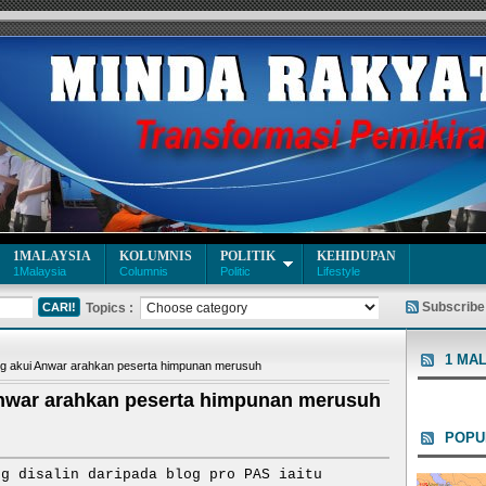
1MALAYSIA
KOLUMNIS
POLITIK
KEHIDUPAN
1Malaysia
Columnis
Politic
Lifestyle
Subscribe
Topics :
1 MA
 akui Anwar arahkan peserta himpunan merusuh
nwar arahkan peserta himpunan merusuh
POPU
ng disalin daripada blog pro PAS iaitu