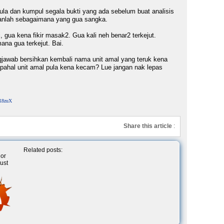
mula dan kumpul segala bukti yang ada sebelum buat analisis
bukanlah sebagaimana yang gua sangka.
i, gua kena fikir masak2. Gua kali neh benar2 terkejut.
na gua terkejut. Bai.
gjawab bersihkan kembali nama unit amal yang teruk kena
apahal unit amal pula kena kecam? Lue jangan nak lepas
RR8zuX
Share this article
:
Related posts:
 or
ust