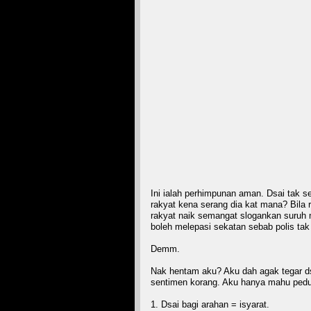
Ini ialah perhimpunan aman. Dsai tak s
rakyat kena serang dia kat mana? Bila r
rakyat naik semangat slogankan suruh 
boleh melepasi sekatan sebab polis tak
Demm.
Nak hentam aku? Aku dah agak tegar dsa
sentimen korang. Aku hanya mahu pedul
1. Dsai bagi arahan = isyarat.