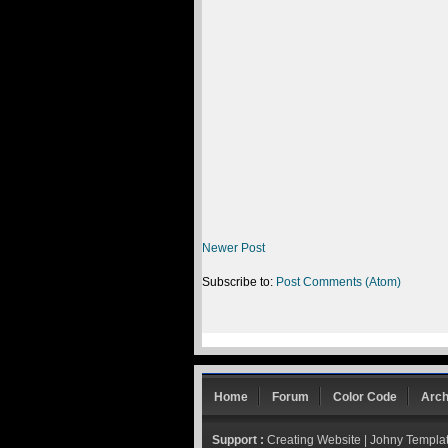
Newer Post
Subscribe to:
Post Comments (Atom)
Home
Forum
Color Code
Arch
Support :
Creating Website
|
Johny Templa