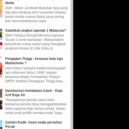
dunia
Oleh Walid Jumblatt Abdullah Apa yang
kita tahu tentang Iran hanyalah melalui
kanta media massa Barat yang sering
kali menonjolkannya sepe...
Salahkah angkat agenda 1 Malaysia?
Oleh Firdaus Ahmad Menurut laporan
Susan Loone wartawan Malaysiakini
kehadiran orang ramai yang mengikuti
program Anwar di Litle India di...
Pengajian Tinggi ; kemana hala tuju
Mahasiswa ?
oleh Adam Suhaimi Ketika kehangatan
api reformasi tahun 1998, hampir
kesemua Majlis Perwakilan Pelajar
(MPP) Institusi Pengajian Tinggi Awa...
Gambarkan keindahan islam - Raja
Arif Raja Ali
"Sewajarnya penulis alam siber
terutama penulis blog menggambarkan
islam agama bagi semua pihak bukan
untuk parti politik semata-mata" tega...
Zambri Kadir: kami sedia pertahan
Perak