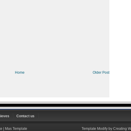
Home
Older Post
ieves
Contact us
te
|
Mas Template
Template Modify by
Creating W