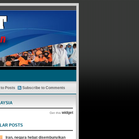
 to Posts
Subscribe to Comments
LAYSIA
widget
Get this
LAR POSTS
Iran, negara hebat disembunyikan