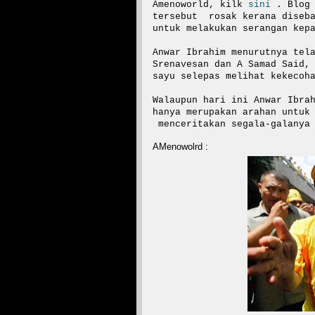
Amenoworld, kilk
sini
. Blog 
tersebut rosak kerana diseba
untuk melakukan serangan kep
Anwar Ibrahim menurutnya tel
Srenavesan dan A Samad Said,
sayu selepas melihat kekecoh
Walaupun hari ini Anwar Ibra
hanya merupakan arahan untuk
menceritakan segala-galanya 
AMenowolrd :