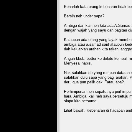
Benarlah kata orang kebenaran tidak bo
Bersih neh under sapa?
Ambiga dan kali neh kita ada A.Samad S
dengan wajah yang sayu dan bagitau dia
Kalaupun ada orang yang layak memberi
ambiga atau a.samad said ataupun kedua
dah keluarkan arahan kita takan langgar
Angah kbsb, better ko delete kembali 
Menyesal habis.
Nak salahkan sb yang rempuh dataran 
salahkan dulu sapa yang bagi arahan. P
der.. gua pun pelik gak. Tatau apa?
Perhimpunan neh sepatutnya perhimpuna
hara. Ambiga, kali neh saya bersetuju
siapa kita bersama.
Lihat bawah. Kebenaran di hadapan and