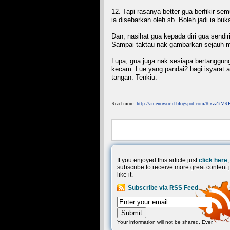
12. Tapi rasanya better gua berfikir se
ia disebarkan oleh sb. Boleh jadi ia 
Dan, nasihat gua kepada diri gua sendir
Sampai taktau nak gambarkan sejauh ma
Lupa, gua juga nak sesiapa bertanggun
kecam. Lue yang pandai2 bagi isyarat 
tangan. Tenkiu.
Read more:
http://amenoworld.blogspot.com/#ixzz1tV
If you enjoyed this article just
click here
,
subscribe to receive more great content j
like it.
Subscribe via RSS Feed
Your information will not be shared. Ever.