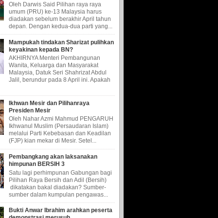
Oleh Darwis Said Pilihan raya raya
umum (PRU) ke-13 Malaysia harus
diadakan sebelum berakhir April tahun
depan. Dengan kedua-dua parti yang...
Mampukah tindakan Sharizat pulihkan
keyakinan kepada BN?
AKHIRNYA Menteri Pembangunan
Wanita, Keluarga dan Masyarakat
Malaysia, Datuk Seri Shahrizat Abdul
Jalil, berundur pada 8 April ini. Apakah
Ikhwan Mesir dan Pilihanraya
Presiden Mesir
Oleh Nahar Azmi Mahmud PENGARUH
Ikhwanul Muslim (Persaudaran Islam)
melalui Parti Kebebasan dan Keadilan
(FJP) kian mekar di Mesir. Setel...
Pembangkang akan laksanakan
himpunan BERSIH 3
Satu lagi perhimpunan Gabungan bagi
Pilihan Raya Bersih dan Adil (Bersih)
dikatakan bakal diadakan? Sumber-
sumber dalam kumpulan pengawas...
Bukti Anwar Ibrahim arahkan peserta
demonstrasi merusuh