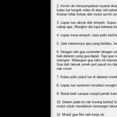
2. Azmin ali menyampaikan isyarat dsai
kalau lue tengok video di atas neh je
Arahan tidak keluar dari mulut azmin sen
3. Lepas tue rakyat dok rempuh. Itupun
cakap apa. Mungkin dia lupa bahawa bo
4. Lepas kena rempuh, baru polis bertin
5. Jadi seterusnya apa yang berlaku, lue
6. Dengan neh gua surrender dengan s
bab dataran yang gua dapat. Tapi gua 
mampos. Walaupun gua tahu sb memang b
Gua dah taknak amek port pasal isu da
nak cover.
7. Kalau polis pukul lue di dataran mer
8. Lepas tue sentimen tersebut mungki
9. Nasib baik sampai masjid jamek kam
10. Dalam pada itu tak kurang berita2 
mulut untuk menaikkan semangat rakya
11. Mula2 gua fikir neh kerja sb.