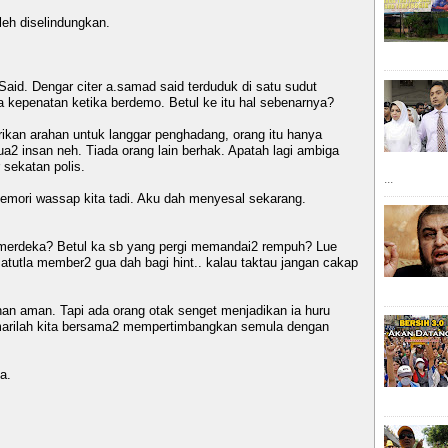
leh diselindungkan.
aid. Dengar citer a.samad said terduduk di satu sudut
 kepenatan ketika berdemo. Betul ke itu hal sebenarnya?
kan arahan untuk langgar penghadang, orang itu hanya
2 insan neh. Tiada orang lain berhak. Apatah lagi ambiga
 sekatan polis.
...
memori wassap kita tadi. Aku dah menyesal sekarang.
merdeka? Betul ka sb yang pergi memandai2 rempuh? Lue
atutla member2 gua dah bagi hint.. kalau taktau jangan cakap
n aman. Tapi ada orang otak senget menjadikan ia huru
 marilah kita bersama2 mempertimbangkan semula dengan
a.