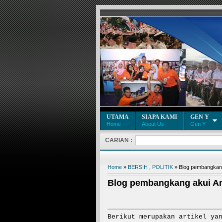
UTAMA
SIAPA KAMI
GEN Y
Home
About Us
Gen Y
CARIAN :
Home
»
BERSIH
,
POLITIK
» Blog pembangkang
Blog pembangkang akui A
Berikut merupakan artikel ya